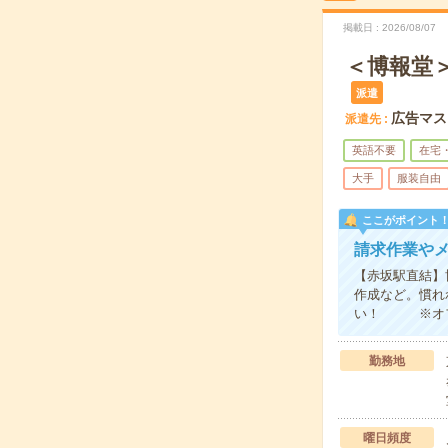
掲載日
2026/08/07
＜博報堂
派遣
広告マス
派遣先
英語不要
在宅
大手
服装自由
ここがポイント
請求作業や
【赤坂駅直結】
作成など。慣れ
い！ ※オフィ
勤務地
曜日頻度