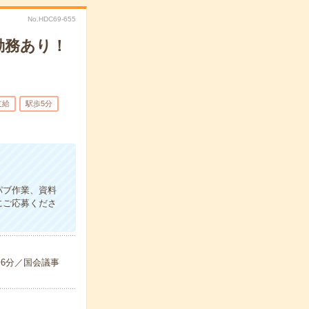
No.HDC69-655
勤務あり！
支給
駅歩5分
パブ作業、資料
にご応募くださ
歩6分／国会議事