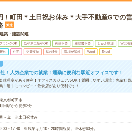
00円！町田＊土日祝お休み＊大手不動産Gでの
務
派遣
建築・建設関連
ブランクOK
既卒第二新卒OK
英語不要
履歴書不要
しゅふ歓迎
WEB登
祝休
住宅
交費支給
駅歩5分
職場が禁煙
Word
Excel
！
会社！人気企業での就業！通勤に便利な駅近オフィスです！
＆休憩室があり便利！オフィスカジュアルOK！質問しやすい環境！先輩社員
業！近くにコンビニ・飲食店があり便利です！
東京都町田市
町田駅から徒歩2分
月～金 ※土日祝休み
9:00～17:40 ※残業は月10～20時間程度。※休憩60分。