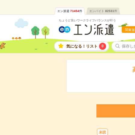
エン派遣
71454
件
エンバイト
82531
件
ちょうど良いワークライフバランスが叶う
関東版
気になる！リスト
0
保存し
未読