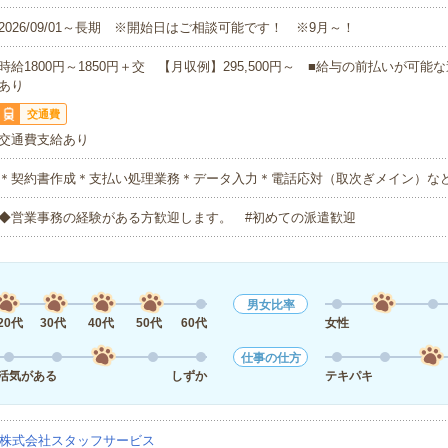
2026/09/01～長期 ※開始日はご相談可能です！ ※9月～！
時給1800円～1850円＋交 【月収例】295,500円～ ■給与の前払いが可
あり
交通費
交通費支給あり
＊契約書作成＊支払い処理業務＊データ入力＊電話応対（取次ぎメイン）な
◆営業事務の経験がある方歓迎します。 #初めての派遣歓迎
男女比率
20代
30代
40代
50代
60代
女性
仕事の仕方
活気がある
しずか
テキパキ
株式会社スタッフサービス