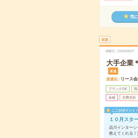
気
未読
掲載日
2026/08/07
大手企業
派遣
リース会
派遣先
ブランクOK
既
金融
交費支給
ここがポイント
１０月スタ
品川インターシ
教えてくれる！