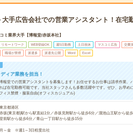
＞大手広告会社での営業アシスタント！在宅
コミ業界大手【博報堂/赤坂本社】
・リモートワーク
WEB登録OK
週5日勤務
土日祝休
マスコミ広告
交費
職場が禁煙
派遣多
派遣先公開
Word
Excel
！
メディア業務を担当！
博報堂での営業アシスタントを募集します！お任せするお仕事は請求作業、
れば在宅勤務可能です。当社スタッフさんも多数活躍中です。ぜひ、お早め
ス禁煙・服装自由(オフィスカジュアル)
東京都港区
赤坂(東京都)駅から駅直結1分／赤坂見附駅から徒歩6分／溜池山王駅から徒
堂前駅から徒歩6分／青山一丁目駅から徒歩15分
月～金 ※週1～3日程度出社