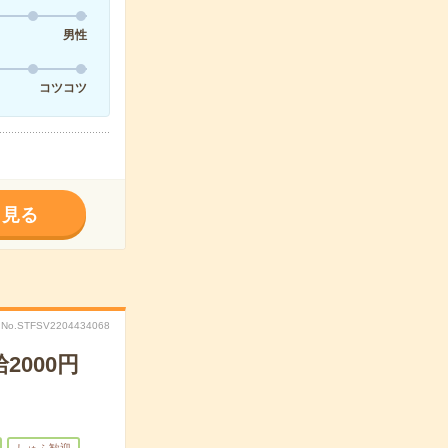
男性
コツコツ
く見る
No.STFSV2204434068
000円