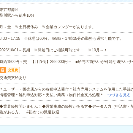
東京都港区
品川駅から徒歩10分
月～金 ※土日祝休み ※企業カレンダーがあります。
8:30～17:15 ※休憩は60分。※9時～17時15分の勤務も選択可能です。
2026/10/01～長期 ※開始日はご相談可能です！ ※10月～！
時給1800円＋交 【月収例】288,000円～ ■給与の前払いが可能な速払い
交通費
交通費支給あり
＊ユーザー・販売店からの各種申込受付＊社内専用システムを使用した手続
情報管理＊解約申込対応＊支払い業務（物件代金支払処理＊…
つづきを見る
◆業界経験問いません！◆営業事務の経験がある方◆データ入力（申込書・
験がある方。 #初めての派遣歓迎