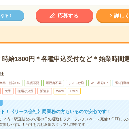
応募する
詳し
になる！
＊時給1800円＊各種申込受付など＊始業時間
社
卒第二新卒OK
英語不要
履歴書不要
しゅふ歓迎
WEB登録OK
週5日勤
大手
職場が分煙
派遣多
Word
Excel
！
ート！《リース会社》同業務の方もいるので安心です！
ティ内！駅直結なので雨の日の通勤もラク！ランチスペース完備！OJTしっ
質問しやすい！当社を含む派遣スタッフ活躍中です！