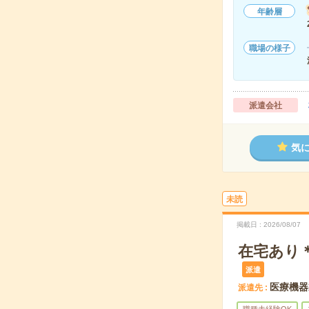
年齢層
職場の様子
派遣会社
気
未読
掲載日
2026/08/07
在宅あり
派遣
医療機器
派遣先