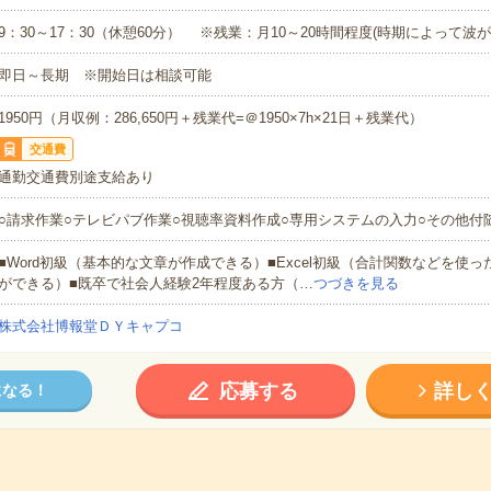
9：30～17：30（休憩60分） ※残業：月10～20時間程度(時期によって波
即日～長期 ※開始日は相談可能
1950円（月収例：286,650円＋残業代=＠1950×7h×21日＋残業代）
交通費
通勤交通費別途支給あり
○請求作業○テレビパブ作業○視聴率資料作成○専用システムの入力○その他付
■Word初級（基本的な文章が作成できる）■Excel初級（合計関数などを使
ができる）■既卒で社会人経験2年程度ある方（…
つづきを見る
株式会社博報堂ＤＹキャプコ
応募する
詳し
になる！