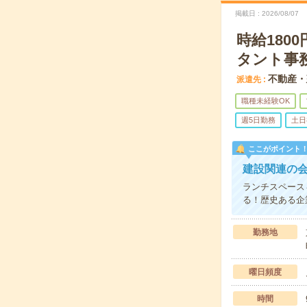
掲載日
2026/08/07
時給18
タント事
不動産・
派遣先
職種未経験OK
週5日勤務
土日
ここがポイント
建設関連の
ランチスペース
る！歴史ある企
勤務地
曜日頻度
時間