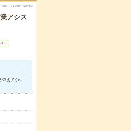
No.STFSV2504433459
営業アシス
録OK
が教えてくれ