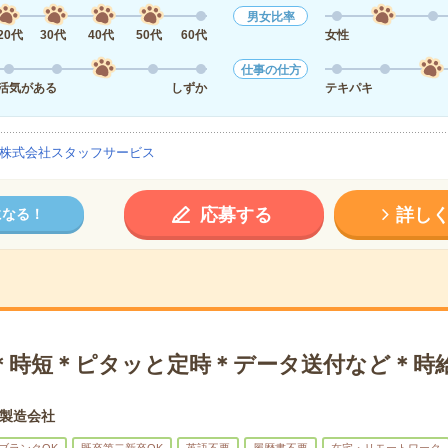
男女比率
20代
30代
40代
50代
60代
女性
仕事の仕方
活気がある
しずか
テキパキ
株式会社スタッフサービス
応募する
詳し
になる！
＊時短＊ピタッと定時＊データ送付など＊時給2
製造会社