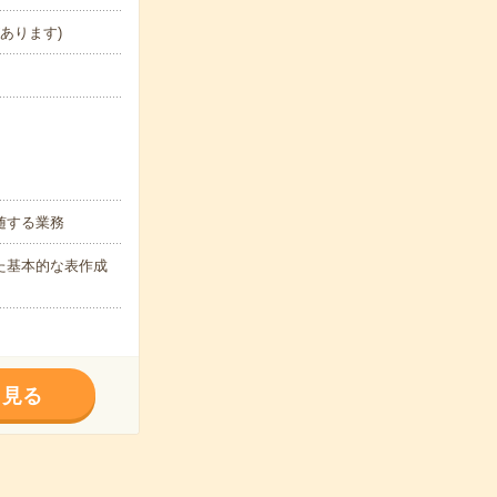
があります)
随する業務
った基本的な表作成
く見る