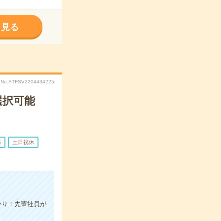
く見る
No.STFSV2204434225
選択可能
務
土日祝休
かり！先輩社員が