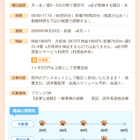
月～金／週3～5日の間で選択可 ※必ず勤務する曜日：水
曜日頻度
09:00-17:15（休憩55分）実働7時間20分（残業少なめ！）
時間
勤務時間を下記の範囲で調整するこ…
2026年08月20日～長期 ※8月～！
期間
時給1800円 月収例 26万円 時給1800円×実働7h20m×週5
時給
日×4週 ※月収例を保証するものではありません。※給与即
受取りサービス利用可（利用条件有）
交通費
1ヶ月3万円を上限として実費支給
部内のアシスタントとして幅広く担当いただきます！・経
仕事内容
費支払・請求書処理・会議スケジュール予約・会議ス…
ブランクOK
応募資格
【必要な経験】一般事務の経験 英語、語学系資格全般
職場の雰囲気
年齢層
20代
30代
40代
50代
60代
男女比率