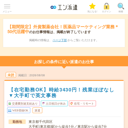
メニュー
気になる!
ログイン
検索
【期間限定】外資製薬会社！医薬品マーケティング業務＊
50代活躍中
のお仕事情報は、掲載が終了しています
掲載時の情報は、
ページ下部
からご覧いただけます。
お探しの条件に近い派遣のお仕事
未読
掲載日
2026/08/08
【在宅勤務OK】時給3430円！残業ほぼなし
▼大手町で英文事務
交通費別途支給あり
土日祝日が休み
在宅・リモート
WEB登録OK
派遣
東京都千代田区
勤務地
大手町(東京都)駅から徒歩1分／東京駅から徒歩7分