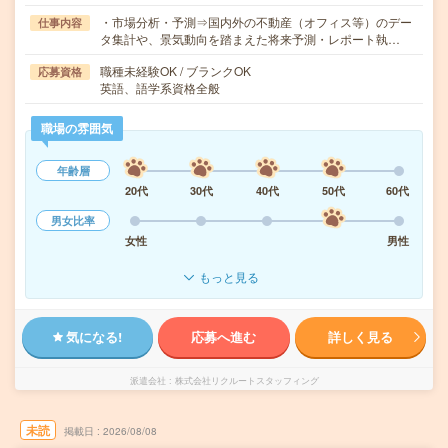
・市場分析・予測⇒国内外の不動産（オフィス等）のデー
仕事内容
タ集計や、景気動向を踏まえた将来予測・レポート執…
職種未経験OK / ブランクOK
応募資格
英語、語学系資格全般
職場の雰囲気
年齢層
20代
30代
40代
50代
60代
男女比率
女性
男性
もっと見る
気になる!
応募へ進む
詳しく見る
派遣会社
株式会社リクルートスタッフィング
未読
掲載日
2026/08/08