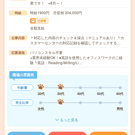
業です！ ※8月～！
時給1900円 月収例 304,000円
時給
交通費
全額支給
＊対応した内容のチェック＆採点（マニュアルあり）┗カ
仕事内容
スタマーセンターの対応記録を確認してチェックする…
パソコンスキル不要
応募資格
※業界未経験OK！●英語を使用したオフィスワークのご経
験┗英語：Reading/Writing/Li…
職場の雰囲気
年齢層
20代
30代
40代
50代
60代
男女比率
女性
男性
もっと見る