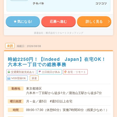
テキパキ
コツコツ
気になる!
応募へ進む
詳しく見る
派遣会社
株式会社リクルートスタッフィング
未読
掲載日
2026/08/08
時給2250円！【Indeed Japan】在宅OK！
六本木一丁目での総務事務
交通費別途支給あり
土日祝日が休み
在宅・リモート
WEB登録OK
派遣
東京都港区
勤務地
六本木一丁目駅から徒歩1分／溜池山王駅から徒歩7分
月～金／週5日 #週3日以上在宅
曜日頻度
09:00-17:30（休憩60分）実働7時間30分（残業少なめ！）
時間