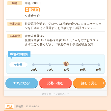
時給5000円
時給
交通費
交通費支給
外資系IT企業で、グローバル発信の社内コミュニケーショ
仕事内容
ンを日本向けに展開するお仕事です！英語コンテン…
職種未経験OK
応募資格
職種未経験OK！業界未経験OK！【こんな方におススメ！
まずはご応募ください／歓迎条件】事務経験ある方…
職場の雰囲気
年齢層
20代
30代
40代
50代
60代
気になる!
応募へ進む
詳しく見る
派遣会社
アデコ株式会社
未読
掲載日
2026/08/08