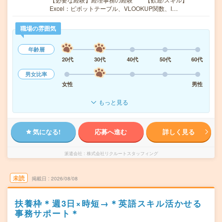
Excel：ピボットテーブル、VLOOKUP関数、I…
職場の雰囲気
年齢層
20代
30代
40代
50代
60代
男女比率
女性
男性
もっと見る
気になる!
応募へ進む
詳しく見る
派遣会社
株式会社リクルートスタッフィング
未読
掲載日
2026/08/08
扶養枠＊週3日×時短→＊英語スキル活かせる
事務サポート＊