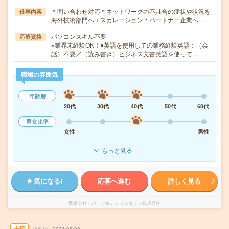
＊問い合わせ対応＊ネットワークの不具合の症状や状況を
仕事内容
海外技術部門へエスカレーション＊パートナー企業へ…
パソコンスキル不要
応募資格
※業界未経験OK！●英語を使用しての業務経験英語：（会
話）不要／（読み書き）ビジネス文書英語を使って…
職場の雰囲気
年齢層
20代
30代
40代
50代
60代
男女比率
女性
男性
もっと見る
気になる!
応募へ進む
詳しく見る
派遣会社
パーソルテンプスタッフ株式会社
未読