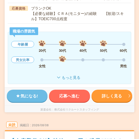
ブランクOK
応募資格
【必要な経験】ＣＲＡ(モニター)の経験 【歓迎/スキ
ル】TOEIC700点程度
職場の雰囲気
年齢層
20代
30代
40代
50代
60代
男女比率
女性
男性
もっと見る
気になる!
応募へ進む
詳しく見る
派遣会社
株式会社リクルートスタッフィング
未読
掲載日
2026/08/08