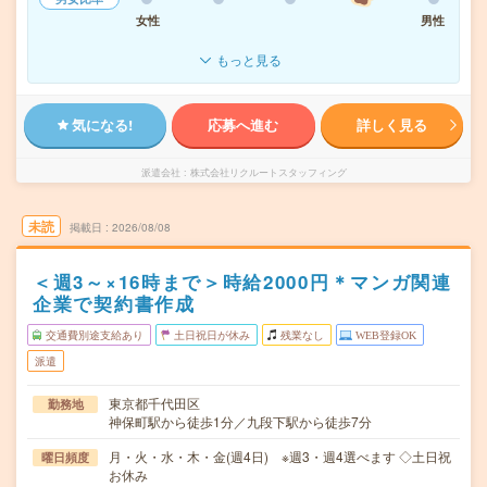
女性
男性
もっと見る
気になる!
応募へ進む
詳しく見る
派遣会社
株式会社リクルートスタッフィング
未読
掲載日
2026/08/08
＜週3～×16時まで＞時給2000円＊マンガ関連
企業で契約書作成
交通費別途支給あり
土日祝日が休み
残業なし
WEB登録OK
派遣
東京都千代田区
勤務地
神保町駅から徒歩1分／九段下駅から徒歩7分
月・火・水・木・金(週4日) ※週3・週4選べます ◇土日祝
曜日頻度
お休み