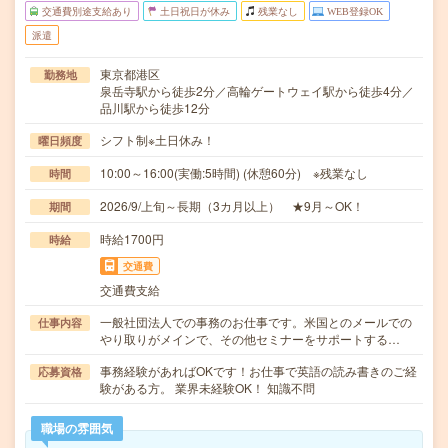
交通費別途支給あり
土日祝日が休み
残業なし
WEB登録OK
派遣
東京都港区
勤務地
泉岳寺駅から徒歩2分／高輪ゲートウェイ駅から徒歩4分／
品川駅から徒歩12分
シフト制※土日休み！
曜日頻度
10:00～16:00(実働:5時間) (休憩60分) ※残業なし
時間
2026/9/上旬～長期（3カ月以上） ★9月～OK！
期間
時給1700円
時給
交通費
交通費支給
一般社団法人での事務のお仕事です。米国とのメールでの
仕事内容
やり取りがメインで、その他セミナーをサポートする…
事務経験があればOKです！お仕事で英語の読み書きのご経
応募資格
験がある方。 業界未経験OK！ 知識不問
職場の雰囲気