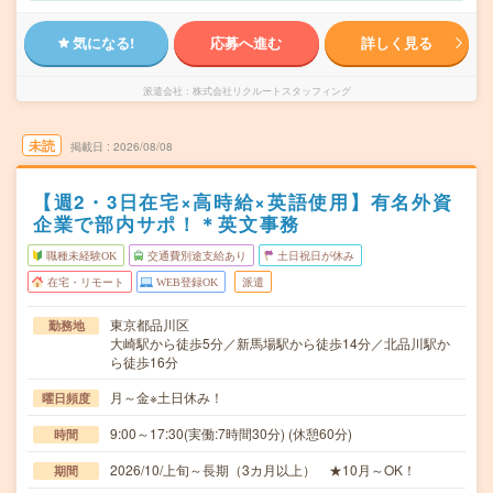
気になる!
応募へ進む
詳しく見る
派遣会社
株式会社リクルートスタッフィング
未読
掲載日
2026/08/08
【週2・3日在宅×高時給×英語使用】有名外資
企業で部内サポ！＊英文事務
職種未経験OK
交通費別途支給あり
土日祝日が休み
在宅・リモート
WEB登録OK
派遣
東京都品川区
勤務地
大崎駅から徒歩5分／新馬場駅から徒歩14分／北品川駅か
ら徒歩16分
月～金※土日休み！
曜日頻度
9:00～17:30(実働:7時間30分) (休憩60分)
時間
2026/10/上旬～長期（3カ月以上） ★10月～OK！
期間