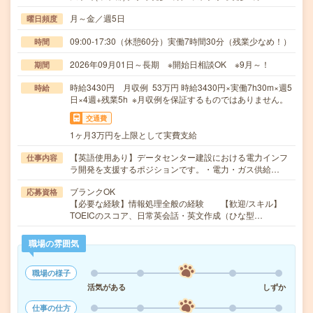
月～金／週5日
曜日頻度
09:00-17:30（休憩60分）実働7時間30分（残業少なめ！）
時間
2026年09月01日～長期 ※開始日相談OK ※9月～！
期間
時給3430円 月収例 53万円 時給3430円×実働7h30m×週5
時給
日×4週+残業5h ※月収例を保証するものではありません。
交通費
1ヶ月3万円を上限として実費支給
【英語使用あり】データセンター建設における電力インフ
仕事内容
ラ開発を支援するポジションです。・電力・ガス供給…
ブランクOK
応募資格
【必要な経験】情報処理全般の経験 【歓迎/スキル】
TOEICのスコア、日常英会話・英文作成（ひな型…
職場の雰囲気
職場の様子
活気がある
しずか
仕事の仕方