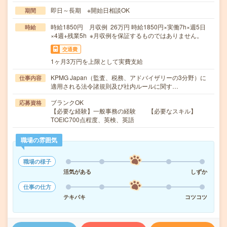
即日～長期 ※開始日相談OK
期間
時給1850円 月収例 26万円 時給1850円×実働7h×週5日
時給
×4週+残業5h ※月収例を保証するものではありません。
交通費
1ヶ月3万円を上限として実費支給
KPMG Japan（監査、税務、アドバイザリーの3分野）に
仕事内容
適用される法令諸規則及び社内ルールに関す…
ブランクOK
応募資格
【必要な経験】一般事務の経験 【必要なスキル】
TOEIC700点程度、英検、英語
職場の雰囲気
職場の様子
活気がある
しずか
仕事の仕方
テキパキ
コツコツ