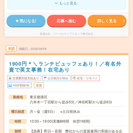
もっと見る
気になる!
応募へ進む
詳しく見る
派遣会社
パーソルテンプスタッフ株式会社
未読
掲載日
2026/08/08
1900円＊＼ランチビュッフェあり！／有名外
資で英文事務！在宅あり
交通費別途支給あり
土日祝日が休み
在宅・リモート
WEB登録OK
派遣
東京都港区
勤務地
六本木一丁目駅から徒歩5分／神谷町駅から徒歩6分
月～金（週5日） ※土日祝休み
曜日頻度
10:00～19:00(実働8時間 休憩1時間)
時間
【急募】即日～長期 弊社からの直接雇用の実績がある企
期間