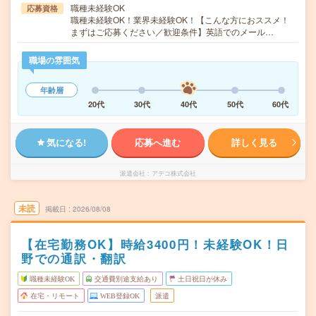
職種未経験OK
応募資格
職種未経験OK！業界未経験OK！【こんな方におススメ！
まずはご応募ください／歓迎条件】英語でのメール…
職場の雰囲気
年齢層
20代
30代
40代
50代
60代
気になる!
応募へ進む
詳しく見る
派遣会社
アデコ株式会社
未読
掲載日
2026/08/08
【在宅勤務OK】時給3400円！未経験OK！日
野での通訳・翻訳
職種未経験OK
交通費別途支給あり
土日祝日が休み
在宅・リモート
WEB登録OK
派遣