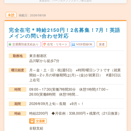
派遣会社
パーソルテンプスタッフ株式会社
未読
掲載日
2026/08/08
完全在宅＊時給2150円！2名募集！7月！英語
メインの問い合わせ対応
交通費別途支給あり
在宅・リモート
WEB登録OK
派遣
東京都港区
勤務地
品川駅から徒歩7分
月～金・土・日・祝(週5日) ※時間/曜日シフトです（就業
曜日頻度
開始～2ヶ月の研修期間は(月)～(金)が就業日） #週3日以
上在宅
09:00～17:30(実働7時間30分 休憩1時間)17:00～
時間
26:00(実働8時間 休憩1時間…
2026年09月上旬～長期 ※9月～！
期間
時給2200円 ◆月収例：338,000円＋残業代（21日換算）
時給
交通費
全額支給