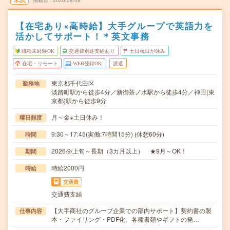
掲載日
2026/08/08
【在宅あり×高時給】大手グループで英語力を
活かしてサポート！＊英文事務
職種未経験OK
交通費別途支給あり
土日祝日が休み
在宅・リモート
WEB登録OK
派遣
東京都千代田区
勤務地
淡路町駅から徒歩4分／新御茶ノ水駅から徒歩4分／神田(東
京都)駅から徒歩9分
月～金※土日休み！
曜日頻度
9:30～17:45(実働:7時間15分) (休憩60分)
時間
2026/9/上旬～長期（3カ月以上） ★9月～OK！
期間
時給2000円
時給
交通費
交通費支給
【大手商社のグループ企業での部内サポート】契約書の製
仕事内容
本・ファイリング・PDF化、各種書類やギフトの発…