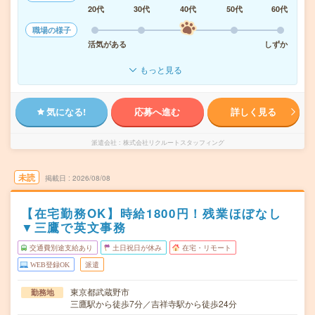
20代
30代
40代
50代
60代
職場の様子
活気がある
しずか
もっと見る
気になる!
応募へ進む
詳しく見る
派遣会社
株式会社リクルートスタッフィング
未読
掲載日
2026/08/08
【在宅勤務OK】時給1800円！残業ほぼなし
▼三鷹で英文事務
交通費別途支給あり
土日祝日が休み
在宅・リモート
WEB登録OK
派遣
東京都武蔵野市
勤務地
三鷹駅から徒歩7分／吉祥寺駅から徒歩24分