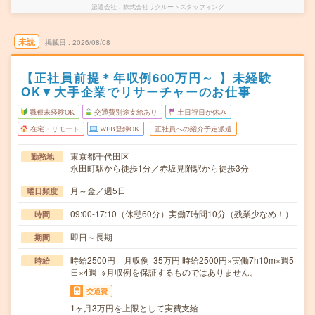
派遣会社
株式会社リクルートスタッフィング
未読
掲載日
2026/08/08
【正社員前提＊年収例600万円～ 】未経験
OK▼大手企業でリサーチャーのお仕事
職種未経験OK
交通費別途支給あり
土日祝日が休み
在宅・リモート
WEB登録OK
正社員への紹介予定派遣
東京都千代田区
勤務地
永田町駅から徒歩1分／赤坂見附駅から徒歩3分
月～金／週5日
曜日頻度
09:00-17:10（休憩60分）実働7時間10分（残業少なめ！）
時間
即日～長期
期間
時給2500円 月収例 35万円 時給2500円×実働7h10m×週5
時給
日×4週 ※月収例を保証するものではありません。
交通費
1ヶ月3万円を上限として実費支給