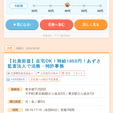
年齢層
20代
30代
40代
50代
60代
気になる!
応募へ進む
詳しく見る
派遣会社
アデコ株式会社
未読
掲載日
2026/08/08
【社員前提】在宅OK！時給1850円！あずさ
監査法人で法務・特許事務
交通費別途支給あり
土日祝日が休み
在宅・リモート
WEB登録OK
正社員への紹介予定派遣
東京都千代田区
勤務地
大手町(東京都)駅から徒歩2分／東京駅から徒歩7分
月～金／週5日
曜日頻度
09:15-17:15（休憩60分）実働7時間
時間