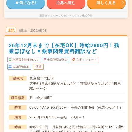
気になる!
応募へ進む
詳しく見る
派遣会社
パーソルテンプスタッフ株式会社
未読
掲載日
2026/08/08
26年12月末まで【在宅OK】時給2800円！残
業ほぼなし▼薬事関連資料翻訳など
交通費別途支給あり
土日祝日が休み
在宅・リモート
WEB登録OK
派遣
東京都千代田区
勤務地
大手町(東京都)駅から徒歩1分／竹橋駅から徒歩5分／東京
駅から---分
月～金／週5日
曜日頻度
09:00-17:15（休憩60分）実働7時間15分（残業少なめ！）
時間
2026年08月17日～長期 ※8月～！
期間
時給2800円 月収例 40万円 時給2800円×実働7h15m×週5
時給
日×4週 ※月収例を保証するものではありません。