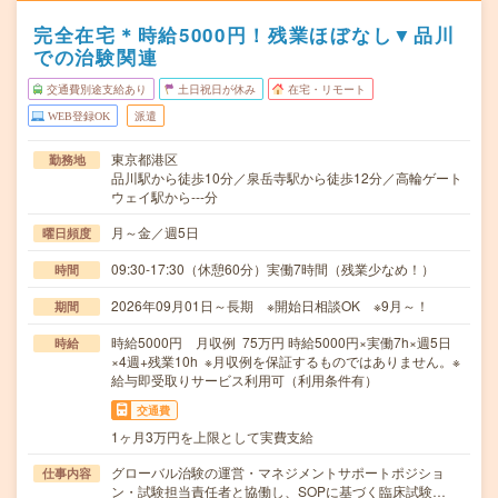
完全在宅＊時給5000円！残業ほぼなし▼品川
での治験関連
交通費別途支給あり
土日祝日が休み
在宅・リモート
WEB登録OK
派遣
東京都港区
勤務地
品川駅から徒歩10分／泉岳寺駅から徒歩12分／高輪ゲート
ウェイ駅から---分
月～金／週5日
曜日頻度
09:30-17:30（休憩60分）実働7時間（残業少なめ！）
時間
2026年09月01日～長期 ※開始日相談OK ※9月～！
期間
時給5000円 月収例 75万円 時給5000円×実働7h×週5日
時給
×4週+残業10h ※月収例を保証するものではありません。※
給与即受取りサービス利用可（利用条件有）
交通費
1ヶ月3万円を上限として実費支給
グローバル治験の運営・マネジメントサポートポジショ
仕事内容
ン・試験担当責任者と協働し、SOPに基づく臨床試験…