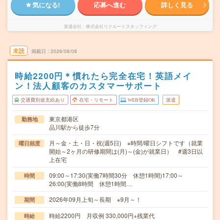
気になる!
応募へ進む
詳しく見る
派遣会社
株式会社リクルートスタッフィング
未読
掲載日
2026/08/08
時給2200円＊慣れたら完全在宅！英語メイ
ン！法人顧客のカスタマーサポート
交通費別途支給あり
在宅・リモート
WEB登録OK
派遣
東京都港区
勤務地
品川駅から徒歩7分
月～金・土・日・祝(週5日) ※時間/曜日シフトです（就業
曜日頻度
開始～2ヶ月の研修期間は(月)～(金)が就業日） #週3日以
上在宅
09:00～17:30(実働7時間30分 休憩1時間)17:00～
時間
26:00(実働8時間 休憩1時間…
2026年09月上旬～長期 ※9月～！
期間
時給2200円 月収例 330,000円+残業代
時給