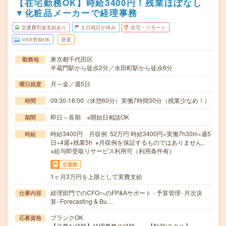
【在宅勤務OK】時給3400円！残業ほぼなし
▼化粧品メーカーで経理事務
交通費別途支給あり
土日祝日が休み
在宅・リモート
WEB登録OK
派遣
東京都千代田区
勤務地
半蔵門駅から徒歩2分／永田町駅から徒歩6分
月～金／週5日
曜日頻度
09:30-18:00（休憩60分）実働7時間30分（残業少なめ！）
時間
即日～長期 ※開始日相談OK
期間
時給3400円 月収例 52万円 時給3400円×実働7h30m×週5
時給
日×4週+残業5h ※月収例を保証するものではありません。
※給与即受取りサービス利用可（利用条件有）
交通費
1ヶ月3万円を上限として実費支給
経理部門でのCFOへのFP&Aサポート - 予算管理- 月次決
仕事内容
算- Forecasting & Bu…
ブランクOK
応募資格
【必要な経験】経理事務の経験 【歓迎/スキル】