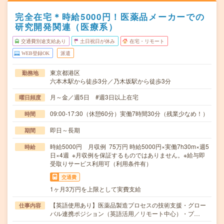
完全在宅＊時給5000円！医薬品メーカーでの
研究開発関連（医療系）
交通費別途支給あり
土日祝日が休み
在宅・リモート
WEB登録OK
派遣
東京都港区
勤務地
六本木駅から徒歩3分／乃木坂駅から徒歩3分
月～金／週5日 #週3日以上在宅
曜日頻度
09:00-17:30（休憩60分）実働7時間30分（残業少なめ！）
時間
即日～長期
期間
時給5000円 月収例 75万円 時給5000円×実働7h30m×週5
時給
日×4週 ※月収例を保証するものではありません。※給与即
受取りサービス利用可（利用条件有）
交通費
1ヶ月3万円を上限として実費支給
【英語使用あり】医薬品製造プロセスの技術支援・グロー
仕事内容
バル連携ポジション（英語活用／リモート中心）・プ…