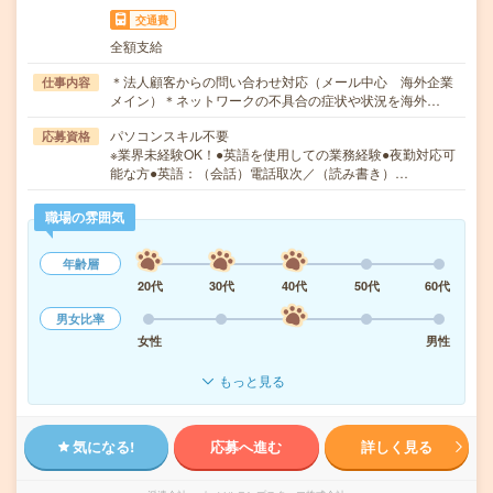
交通費
全額支給
＊法人顧客からの問い合わせ対応（メール中心 海外企業
仕事内容
メイン）＊ネットワークの不具合の症状や状況を海外…
パソコンスキル不要
応募資格
※業界未経験OK！●英語を使用しての業務経験●夜勤対応可
能な方●英語：（会話）電話取次／（読み書き）…
職場の雰囲気
年齢層
20代
30代
40代
50代
60代
男女比率
女性
男性
もっと見る
気になる!
応募へ進む
詳しく見る