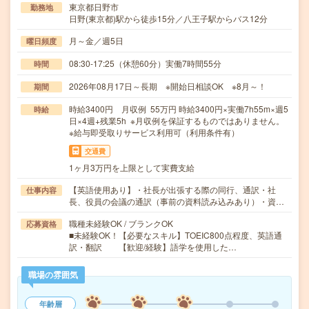
東京都日野市
勤務地
日野(東京都)駅から徒歩15分／八王子駅からバス12分
月～金／週5日
曜日頻度
08:30-17:25（休憩60分）実働7時間55分
時間
2026年08月17日～長期 ※開始日相談OK ※8月～！
期間
時給3400円 月収例 55万円 時給3400円×実働7h55m×週5
時給
日×4週+残業5h ※月収例を保証するものではありません。
※給与即受取りサービス利用可（利用条件有）
交通費
1ヶ月3万円を上限として実費支給
【英語使用あり】・社長が出張する際の同行、通訳・社
仕事内容
長、役員の会議の通訳（事前の資料読み込みあり）・資…
職種未経験OK / ブランクOK
応募資格
■未経験OK！【必要なスキル】TOEIC800点程度、英語通
訳・翻訳 【歓迎/経験】語学を使用した…
職場の雰囲気
年齢層