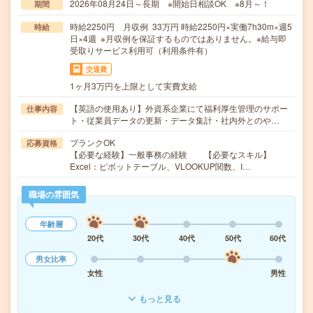
2026年08月24日～長期 ※開始日相談OK ※8月～！
期間
時給2250円 月収例 33万円 時給2250円×実働7h30m×週5
時給
日×4週 ※月収例を保証するものではありません。※給与即
受取りサービス利用可（利用条件有）
交通費
1ヶ月3万円を上限として実費支給
【英語の使用あり】外資系企業にて福利厚生管理のサポー
仕事内容
ト・従業員データの更新・データ集計・社内外とのや…
ブランクOK
応募資格
【必要な経験】一般事務の経験 【必要なスキル】
Excel：ピボットテーブル、VLOOKUP関数、I…
職場の雰囲気
年齢層
20代
30代
40代
50代
60代
男女比率
女性
男性
もっと見る