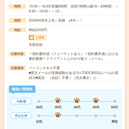
10:00～16:00(実働5時間 休憩1時間)※週18～20時間、＜
時間
9:30～16:00＞＜10:…
2026年09月上旬～長期 ※9月～！
期間
時給2000円
時給
交通費
全額支給
＊契約書作成（フォーマットあり）＊契約書作成における
仕事内容
要約業務＊クライアントとのやり取り（メール）
パソコンスキル不要
応募資格
■英文メールの実務経験がある方※TOEIC800点レベルの英
語力■英語：（会話）不要／（読み書き）ビ…
職場の雰囲気
年齢層
20代
30代
40代
50代
60代
男女比率
女性
男性