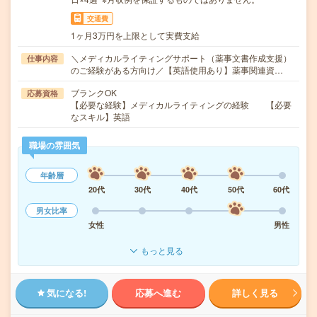
交通費
1ヶ月3万円を上限として実費支給
＼メディカルライティングサポート（薬事文書作成支援）
仕事内容
のご経験がある方向け／【英語使用あり】薬事関連資…
ブランクOK
応募資格
【必要な経験】メディカルライティングの経験 【必要
なスキル】英語
職場の雰囲気
年齢層
20代
30代
40代
50代
60代
男女比率
女性
男性
もっと見る
気になる!
応募へ進む
詳しく見る