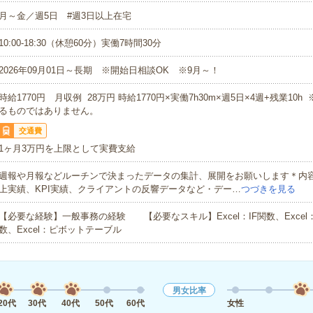
月～金／週5日 #週3日以上在宅
10:00-18:30（休憩60分）実働7時間30分
2026年09月01日～長期 ※開始日相談OK ※9月～！
時給1770円 月収例 28万円 時給1770円×実働7h30m×週5日×4週+残業10
るものではありません。
交通費
1ヶ月3万円を上限として実費支給
週報や月報などルーチンで決まったデータの集計、展開をお願いします＊内
上実績、KPI実績、クライアントの反響データなど・デー…
つづきを見る
【必要な経験】一般事務の経験 【必要なスキル】Excel：IF関数、Excel：
数、Excel：ピボットテーブル
男女比率
20代
30代
40代
50代
60代
女性