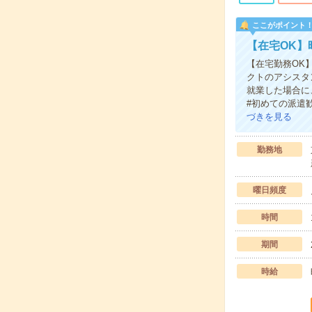
ここがポイント
【在宅OK】
【在宅勤務OK
クトのアシスタ
就業した場合に
#初めての派遣
づきを見る
勤務地
曜日頻度
時間
期間
時給