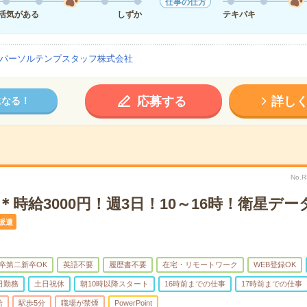
仕事の仕方
活気がある
しずか
テキパキ
パーソルテンプスタッフ株式会社
応募する
詳し
になる！
No.
＊時給3000円！週3日！10～16時！衛星デ
派遣
卒第二新卒OK
英語不要
履歴書不要
在宅・リモートワーク
WEB登録OK
日勤務
土日祝休
朝10時以降スタート
16時前までの仕事
17時前までの仕事
給
駅歩5分
職場が禁煙
PowerPoint