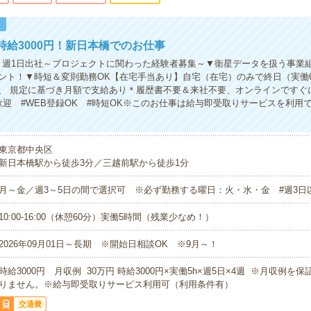
！
時給3000円！新日本橋でのお仕事
】週1日出社～プロジェクトに関わった経験者募集～▼衛星データを扱う事業
ント！▼時短＆変則勤務OK【在宅手当あり】自宅（在宅）のみで終日（実働6
、 規定に基づき月額で支給あり＊履歴書不要＆来社不要、オンラインですぐ
歓迎 #WEB登録OK #時短OK※このお仕事は給与即受取りサービスを利用
東京都中央区
新日本橋駅から徒歩3分／三越前駅から徒歩1分
月～金／週3～5日の間で選択可 ※必ず勤務する曜日：火・水・金 #週3日
10:00-16:00（休憩60分）実働5時間（残業少なめ！）
2026年09月01日～長期 ※開始日相談OK ※9月～！
時給3000円 月収例 30万円 時給3000円×実働5h×週5日×4週 ※月収例を
りません。※給与即受取りサービス利用可（利用条件有）
交通費