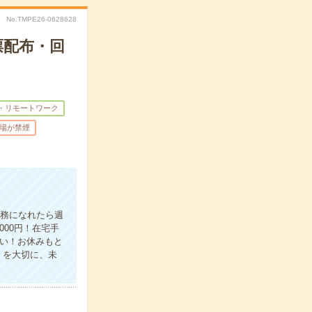
No.TMPE26-0628628
票配布・回
・リモートワーク
場が禁煙
業務になれたら週
00円！在宅手
い！お休みもと
」を大切に、未