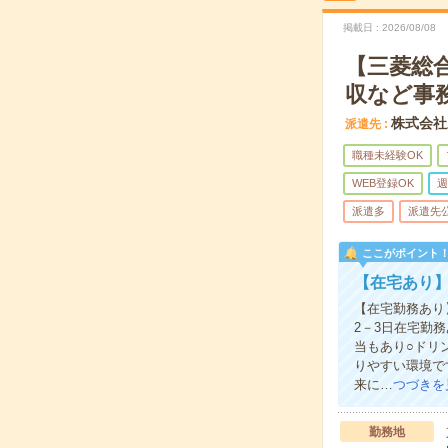
掲載日
2026/08/08
【三菱総合
収など事
株式会社
派遣先
職種未経験OK
WEB登録OK
週
派遣多
派遣先
ここがポイント
【在宅あり】
【在宅勤務あり
2－3日在宅勤
当もあり○ドリ
りやすい環境で
来に…
つづきを
勤務地