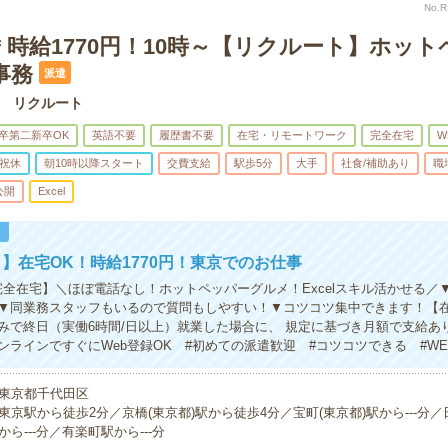
No.
時給1770円！10時～【リクルート】ホット
事務
派遣
 リクルート
卒第二新卒OK
英語不要
履歴書不要
在宅・リモートワーク
完全在宅
W
祝休
朝10時以降スタート
交費支給
駅歩5分
大手
社食/補助あり
職
公開
Excel
！
】在宅OK！時給1770円！東京でのお仕事
完全在宅】＼ほぼ電話なし！ホットペッパーグルメ！Excelスキル活かせる／
▼同業務スタッフもいるので質問もしやすい！▼コツコツ集中できます！【
みで終日（実働6時間/日以上）就業した場合に、 規定に基づき月額で支給あ
ンラインですぐにWeb登録OK #初めての派遣歓迎 #コツコツできる #WE
東京都千代田区
東京駅から徒歩2分／京橋(東京都)駅から徒歩4分／宝町(東京都)駅から---分／
から---分／有楽町駅から---分