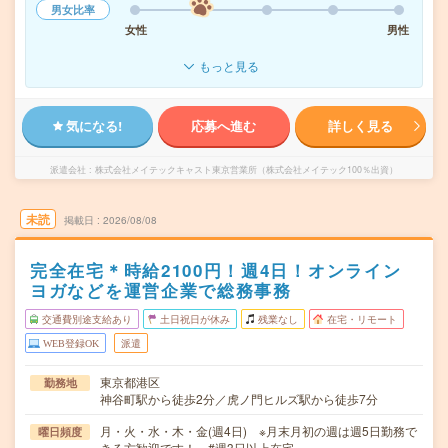
男女比率
女性
男性
もっと見る
気になる!
応募へ進む
詳しく見る
派遣会社
株式会社メイテックキャスト東京営業所（株式会社メイテック100％出資）
未読
掲載日
2026/08/08
完全在宅＊時給2100円！週4日！オンライン
ヨガなどを運営企業で総務事務
交通費別途支給あり
土日祝日が休み
残業なし
在宅・リモート
WEB登録OK
派遣
東京都港区
勤務地
神谷町駅から徒歩2分／虎ノ門ヒルズ駅から徒歩7分
月・火・水・木・金(週4日) ※月末月初の週は週5日勤務で
曜日頻度
きる方歓迎です！ #週3日以上在宅