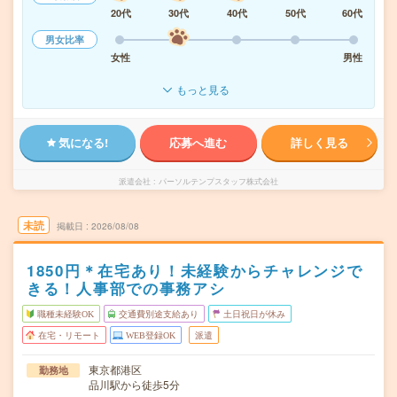
20代
30代
40代
50代
60代
男女比率
女性
男性
もっと見る
気になる!
応募へ進む
詳しく見る
派遣会社
パーソルテンプスタッフ株式会社
未読
掲載日
2026/08/08
1850円＊在宅あり！未経験からチャレンジで
きる！人事部での事務アシ
職種未経験OK
交通費別途支給あり
土日祝日が休み
在宅・リモート
WEB登録OK
派遣
東京都港区
勤務地
品川駅から徒歩5分