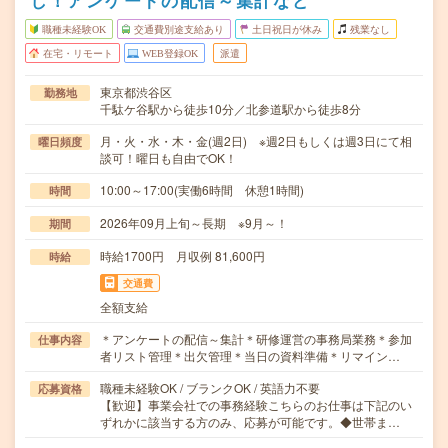
し！アンケートの配信～集計など
職種未経験OK
交通費別途支給あり
土日祝日が休み
残業なし
在宅・リモート
WEB登録OK
派遣
東京都渋谷区
勤務地
千駄ケ谷駅から徒歩10分／北参道駅から徒歩8分
月・火・水・木・金(週2日) ※週2日もしくは週3日にて相
曜日頻度
談可！曜日も自由でOK！
10:00～17:00(実働6時間 休憩1時間)
時間
2026年09月上旬～長期 ※9月～！
期間
時給1700円 月収例 81,600円
時給
交通費
全額支給
＊アンケートの配信～集計＊研修運営の事務局業務＊参加
仕事内容
者リスト管理＊出欠管理＊当日の資料準備＊リマイン…
職種未経験OK / ブランクOK / 英語力不要
応募資格
【歓迎】事業会社での事務経験こちらのお仕事は下記のい
ずれかに該当する方のみ、応募が可能です。◆世帯ま…