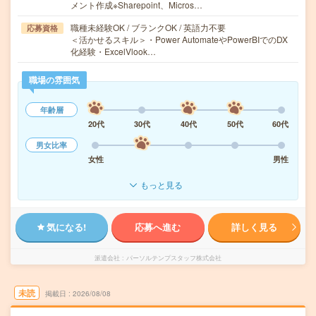
メント作成※Sharepoint、Micros…
職種未経験OK / ブランクOK / 英語力不要
応募資格
＜活かせるスキル＞・Power AutomateやPowerBIでのDX
化経験・ExcelVlook…
職場の雰囲気
年齢層
20代
30代
40代
50代
60代
男女比率
女性
男性
もっと見る
気になる!
応募へ進む
詳しく見る
派遣会社
パーソルテンプスタッフ株式会社
未読
掲載日
2026/08/08