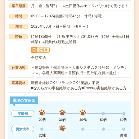
月～金（週5日） ※土日祝休み★メリハリつけて働ける！
曜日頻度
09:00～17:45(実働7時間45分 休憩1時間)
時間
2026年08月下旬～長期 ※8月～！
期間
時給1850円 【月収モデル】301,087円（時給×実働×21日
時給
就業）+残業代+通勤交通費
交通費
全額支給
＊勤怠管理＊健康管理＊人事システム各種登録・メンテナ
仕事内容
ンス、各種人事関連の書類作成＊海外駐在員の赴任・…
職種未経験OK / ブランクOK / 英語力不要
応募資格
■なんらかの事務経験がある方■Excelの実務経験がある方
職場の雰囲気
年齢層
20代
30代
40代
50代
60代
男女比率
女性
男性