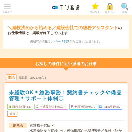
メニュー
気になる!
ログイン
検索
＼経験浅めから始める／建設会社での総務アシスタント
の
お仕事情報は、掲載が終了しています
掲載時の情報は、
ページ下部
からご覧いただけます。
お探しの条件に近い派遣のお仕事
未読
掲載日
2026/08/08
未経験OK＊総務事務！契約書チェックや備品
管理＊サポート体制〇
職種未経験OK
交通費別途支給あり
土日祝日が休み
WEB登録OK
派遣
東京都千代田区
勤務地
水道橋駅から徒歩4分／神保町駅から徒歩6分／九段下駅か