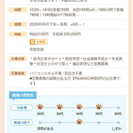
10:00～18:00(実働7時間 休憩1時間)※9～19時の間で実働
時間
7時間！10時開始や17時終業…
2026年09月下旬～長期 ※9月～！
期間
時給2100円 月収例 235,200円
時給
交通費
全額支給
＊給与計算サポート＊勤怠管理＊社会保険手続き＊年末調
仕事内容
整＊社労士とのやり取り＊備品管理など庶務業務
パソコンスキル不要 / 英語力不要
応募資格
■労務業務の経験がある方【FlexibleCAREERのお仕事で
す】
職場の雰囲気
年齢層
20代
30代
40代
50代
60代
職場の様子
活気がある
しずか