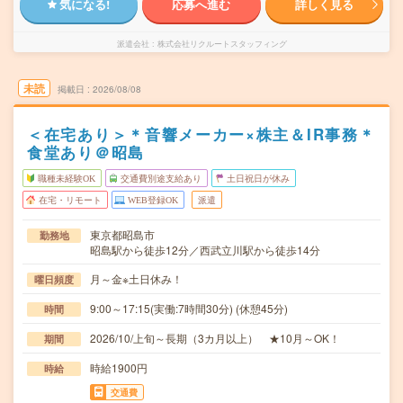
気になる!
応募へ進む
詳しく見る
派遣会社
株式会社リクルートスタッフィング
未読
掲載日
2026/08/08
＜在宅あり＞＊音響メーカー×株主＆IR事務＊
食堂あり＠昭島
職種未経験OK
交通費別途支給あり
土日祝日が休み
在宅・リモート
WEB登録OK
派遣
東京都昭島市
勤務地
昭島駅から徒歩12分／西武立川駅から徒歩14分
月～金※土日休み！
曜日頻度
9:00～17:15(実働:7時間30分) (休憩45分)
時間
2026/10/上旬～長期（3カ月以上） ★10月～OK！
期間
時給1900円
時給
交通費