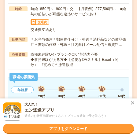
時給1850円～1900円＋交 【月収例】277,500円～ ■給
時給
与の前払いが可能な速払いサービスあり
交通費
交通費支給あり
＊お弁当発注＊郵便物仕分け・発送＊消耗品などの備品発
仕事内容
注＊書類の作成・郵送＊社内向けメール配信＊紙資料…
職種未経験OK / ブランクOK / 英語力不要
応募資格
◆事務経験がある方◆【必要なOAスキル】Excel（関
数） #初めての派遣歓迎
職場の雰囲気
年齢層
20代
30代
40代
50代
60代
大人気！
男女比率
エン派遣アプリ
女性
男性
派遣のお仕事情報がたくさん！プッシュ通知で受け取ろう！
もっと見る
アプリをダウンロード