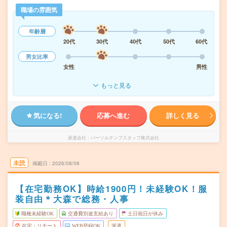
職場の雰囲気
年齢層
20代
30代
40代
50代
60代
男女比率
女性
男性
もっと見る
気になる!
応募へ進む
詳しく見る
派遣会社
パーソルテンプスタッフ株式会社
未読
掲載日
2026/08/08
【在宅勤務OK】時給1900円！未経験OK！服
装自由＊大森で総務・人事
職種未経験OK
交通費別途支給あり
土日祝日が休み
在宅・リモート
WEB登録OK
派遣