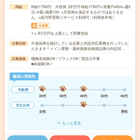
時給1790円 月収例 29万円 時給1790円×実働7h45m×週5
時給
日×4週+残業10h ※月収例を保証するものではありませ
ん。※給与即受取りサービス利用可（利用条件有）
交通費
1ヶ月3万円を上限として実費支給
中途採用を検討している企業と内定対応業務を行っていた
仕事内容
だきます＊メイン業務・最終面接合格後以降の内定対…
職種未経験OK / ブランクOK / 英語力不要
応募資格
■未経験OK！
職場の雰囲気
年齢層
20代
30代
40代
50代
60代
男女比率
女性
男性
もっと見る