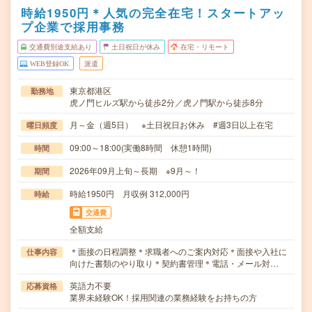
時給1950円＊人気の完全在宅！スタートアッ
プ企業で採用事務
交通費別途支給あり
土日祝日が休み
在宅・リモート
WEB登録OK
派遣
東京都港区
勤務地
虎ノ門ヒルズ駅から徒歩2分／虎ノ門駅から徒歩8分
月～金（週5日） ※土日祝日お休み #週3日以上在宅
曜日頻度
09:00～18:00(実働8時間 休憩1時間)
時間
2026年09月上旬～長期 ※9月～！
期間
時給1950円 月収例 312,000円
時給
交通費
全額支給
＊面接の日程調整＊求職者へのご案内対応＊面接や入社に
仕事内容
向けた書類のやり取り＊契約書管理＊電話・メール対…
英語力不要
応募資格
業界未経験OK！採用関連の業務経験をお持ちの方