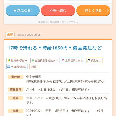
気になる!
応募へ進む
詳しく見る
派遣会社
株式会社スタッフサービス
未読
掲載日
2026/08/08
17時で帰れる＊時給1850円＊備品発注など
職種未経験OK
交通費別途支給あり
土日祝日が休み
残業なし
WEB登録OK
派遣
東京都港区
勤務地
田町(東京都)駅から徒歩3分／三田(東京都)駅から徒歩5分
月～金 ※土日祝休み ※週4日も相談可能です。
曜日頻度
9:00～17:30 ※休憩60分。9時～15時半の勤務も相談可能
時間
です。
2026/09/01～長期 ※開始日はご相談可能です！ ※9月
期間
～！