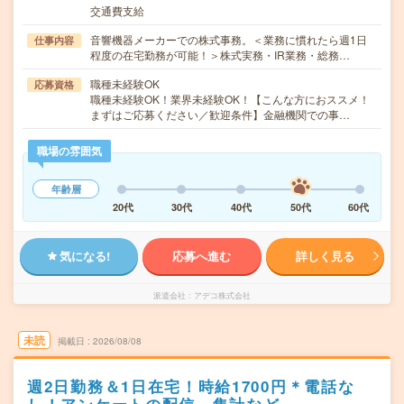
交通費支給
音響機器メーカーでの株式事務。＜業務に慣れたら週1日
仕事内容
程度の在宅勤務が可能！＞株式実務・IR業務・総務…
職種未経験OK
応募資格
職種未経験OK！業界未経験OK！【こんな方におススメ！
まずはご応募ください／歓迎条件】金融機関での事…
職場の雰囲気
年齢層
20代
30代
40代
50代
60代
気になる!
応募へ進む
詳しく見る
派遣会社
アデコ株式会社
未読
掲載日
2026/08/08
週2日勤務＆1日在宅！時給1700円＊電話な