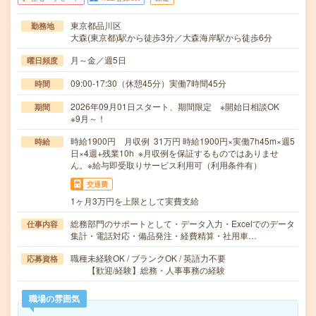
東京都品川区
勤務地
大森(東京都)駅から徒歩3分／大森海岸駅から徒歩6分
月～金／週5日
曜日頻度
09:00-17:30（休憩45分）実働7時間45分
時間
2026年09月01日スタート、期間限定 ※開始日相談OK
期間
※9月～！
時給1900円 月収例 31万円 時給1900円×実働7h45m×週5
時給
日×4週+残業10h ※月収例を保証するものではありませ
ん。※給与即受取りサービス利用可（利用条件有）
交通費
1ヶ月3万円を上限として実費支給
総務部門のサポートとして・データ入力・Excelでのデータ
仕事内容
集計・電話対応・備品発注・経費精算・社用車…
職種未経験OK / ブランクOK / 英語力不要
応募資格
【歓迎/経験】総務・人事事務の経験
職場の雰囲気