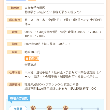
東京都千代田区
勤務地
竹橋駅から徒歩1分／神保町駅から徒歩7分
月・火・水・木・金(週4日) ※週4・週5選べます 土日祝日
曜日頻度
休み
09:30～16:30(実働6時間 休憩1時間)※＜9:00～17:45＞＜
時間
10:00～17:00＞…
2026年09月上旬～長期 ※9月～！
期間
時給1800円
時給
交通費
全額支給
＊入社・退社手続き＊給付金・労災対応＊問合せ対応（メ
仕事内容
ール・電話）＊会議準備＊郵便物対応～社員の指示や…
職種未経験OK / ブランクOK / 英語力不要
応募資格
経験不問Excel使用経験のある方 SUM関数程度でOK
職場の雰囲気
年齢層