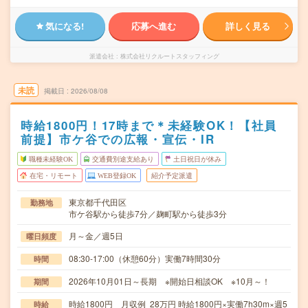
気になる!
応募へ進む
詳しく見る
派遣会社
株式会社リクルートスタッフィング
未読
掲載日
2026/08/08
時給1800円！17時まで＊未経験OK！【社員
前提】市ケ谷での広報・宣伝・IR
職種未経験OK
交通費別途支給あり
土日祝日が休み
在宅・リモート
WEB登録OK
紹介予定派遣
東京都千代田区
勤務地
市ケ谷駅から徒歩7分／麹町駅から徒歩3分
月～金／週5日
曜日頻度
08:30-17:00（休憩60分）実働7時間30分
時間
2026年10月01日～長期 ※開始日相談OK ※10月～！
期間
時給1800円 月収例 28万円 時給1800円×実働7h30m×週5
時給