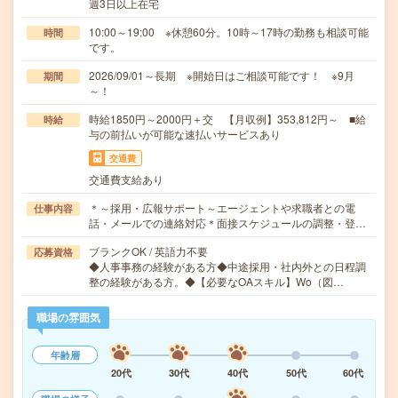
週3日以上在宅
10:00～19:00 ※休憩60分。10時～17時の勤務も相談可能
時間
です。
2026/09/01～長期 ※開始日はご相談可能です！ ※9月
期間
～！
時給1850円～2000円＋交 【月収例】353,812円～ ■給
時給
与の前払いが可能な速払いサービスあり
交通費
交通費支給あり
＊～採用・広報サポート～エージェントや求職者との電
仕事内容
話・メールでの連絡対応＊面接スケジュールの調整・登…
ブランクOK / 英語力不要
応募資格
◆人事事務の経験がある方◆中途採用・社内外との日程調
整の経験がある方。◆【必要なOAスキル】Wo（図…
職場の雰囲気
年齢層
20代
30代
40代
50代
60代