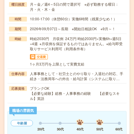
月～金／週4～5日の間で選択可 ※必ず勤務する曜日：
曜日頻度
月・火・木・金
10:00-17:00（休憩60分）実働6時間（残業少なめ！）
時間
2026年09月07日～長期 ※開始日相談OK ※9月～！
期間
時給2030円 月収例 24万円 時給2030円×実働6h×週5日
時給
×4週 ※月収例を保証するものではありません。※給与即受
取りサービス利用可（利用条件有）
交通費
1ヶ月3万円を上限として実費支給
人事事務として・社労士とのやり取り・入退社の対応、手
仕事内容
続き・法務局等への外出・給与計算（システムに取り…
ブランクOK
応募資格
【必要な経験】総務・人事事務の経験 【必要なスキ
ル】英語
職場の雰囲気
年齢層
20代
30代
40代
50代
60代