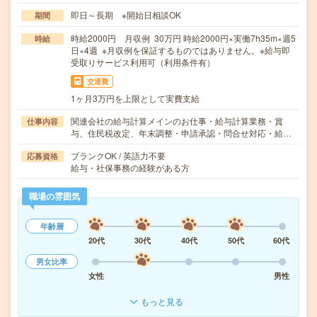
即日～長期 ※開始日相談OK
期間
時給2000円 月収例 30万円 時給2000円×実働7h35m×週5
時給
日×4週 ※月収例を保証するものではありません。※給与即
受取りサービス利用可（利用条件有）
交通費
1ヶ月3万円を上限として実費支給
関連会社の給与計算メインのお仕事・給与計算業務・賞
仕事内容
与、住民税改定、年末調整・申請承認・問合せ対応・給…
ブランクOK / 英語力不要
応募資格
給与・社保事務の経験がある方
職場の雰囲気
年齢層
20代
30代
40代
50代
60代
男女比率
女性
男性
もっと見る