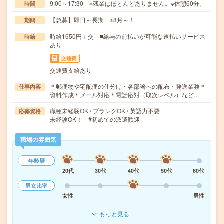
9:00～17:30 ※残業はほとんどありません。※休憩60分。
時間
【急募】即日～長期 ※8月～！
期間
時給1650円＋交 ■給与の前払いが可能な速払いサービス
時給
あり
交通費
交通費支給あり
＊郵便物や宅配便の仕分け・各部署への配布・発送業務＊
仕事内容
資料作成＊メール対応＊電話応対（取次レベル）など…
職種未経験OK / ブランクOK / 英語力不要
応募資格
未経験OK！ #初めての派遣歓迎
職場の雰囲気
年齢層
20代
30代
40代
50代
60代
男女比率
女性
男性
もっと見る