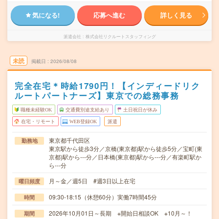
気になる!
応募へ進む
詳しく見る
派遣会社
株式会社リクルートスタッフィング
未読
掲載日
2026/08/08
完全在宅＊時給1790円！【インディードリク
ルートパートナーズ】東京での総務事務
職種未経験OK
交通費別途支給あり
土日祝日が休み
在宅・リモート
WEB登録OK
派遣
東京都千代田区
勤務地
東京駅から徒歩3分／京橋(東京都)駅から徒歩5分／宝町(東
京都)駅から---分／日本橋(東京都)駅から---分／有楽町駅か
ら---分
月～金／週5日 #週3日以上在宅
曜日頻度
09:30-18:15（休憩60分）実働7時間45分
時間
2026年10月01日～長期 ※開始日相談OK ※10月～！
期間