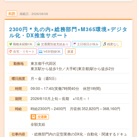
未読
掲載日
2026/08/08
2300円＊丸の内×総務部門×M365環境×デジタ
ル化・DX推進サポート
職種未経験OK
交通費別途支給あり
土日祝日が休み
残業なし
在宅・リモート
WEB登録OK
派遣
東京都千代田区
勤務地
東京駅から徒歩1分／大手町(東京都)駅から徒歩2分
月～金（週5日）
曜日頻度
09:00～17:40(実働7時間40分 休憩1時間)
時間
2026年10月上旬～長期 ※10月～！
期間
時給2300円～2400円 月収例 352,820円～368,160円
時給
交通費
全額支給
・総務部門内の定型業務のDX化・自動化・関連するドキュ
仕事内容