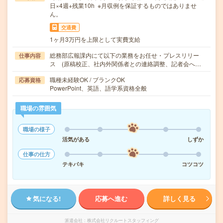
日×4週+残業10h ※月収例を保証するものではありませ
ん。
交通費
1ヶ月3万円を上限として実費支給
総務部広報課内にて以下の業務をお任せ・プレスリリー
仕事内容
ス (原稿校正、社内外関係者との連絡調整、記者会へ…
職種未経験OK / ブランクOK
応募資格
PowerPoint、英語、語学系資格全般
職場の雰囲気
職場の様子
活気がある
しずか
仕事の仕方
テキパキ
コツコツ
気になる!
応募へ進む
詳しく見る
派遣会社
株式会社リクルートスタッフィング