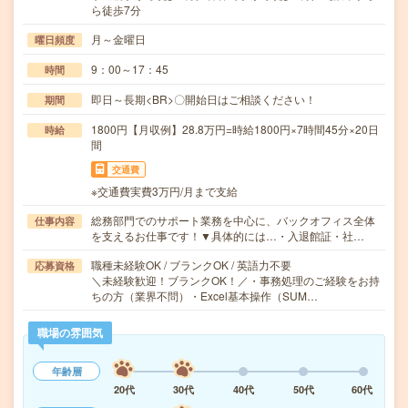
ら徒歩7分
月～金曜日
曜日頻度
9：00～17：45
時間
即日～長期<BR>〇開始日はご相談ください！
期間
1800円【月収例】28.8万円=時給1800円×7時間45分×20日
時給
間
交通費
※交通費実費3万円/月まで支給
総務部門でのサポート業務を中心に、バックオフィス全体
仕事内容
を支えるお仕事です！▼具体的には…・入退館証・社…
職種未経験OK / ブランクOK / 英語力不要
応募資格
＼未経験歓迎！ブランクOK！／・事務処理のご経験をお持
ちの方（業界不問）・Excel基本操作（SUM…
職場の雰囲気
年齢層
20代
30代
40代
50代
60代