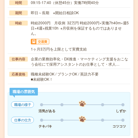
09:15-17:40（休憩45分）実働7時間40分
時間
即日～長期 ※開始日相談OK
期間
時給2000円 月収例 32万円 時給2000円×実働7h40m×週5
時給
日×4週+残業10h ※月収例を保証するものではありませ
ん。
交通費
1ヶ月3万円を上限として実費支給
企業の業務効率化・DX推進・マーケティング支援をおこな
仕事内容
う会社にて採用アシスタントのお仕事として・求人…
職種未経験OK / ブランクOK / 英語力不要
応募資格
■未経験OK！
職場の雰囲気
職場の様子
活気がある
しずか
仕事の仕方
テキパキ
コツコツ