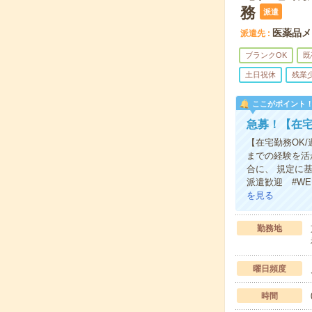
務
派遣
医薬品メ
派遣先
ブランクOK
既
土日祝休
残業
ここがポイント
急募！【在宅
【在宅勤務OK
までの経験を活
合に、 規定に
派遣歓迎 #W
を見る
勤務地
曜日頻度
時間