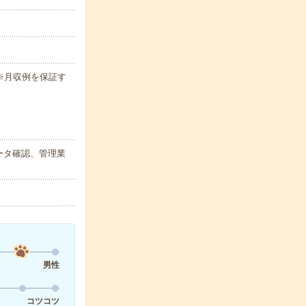
h ※月収例を保証す
ータ確認、管理業
男性
コツコツ