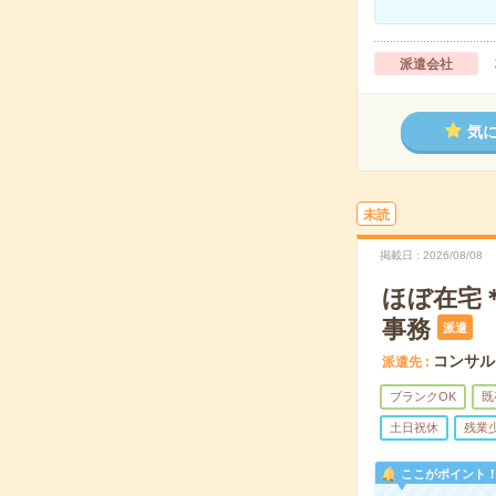
派遣会社
気
未読
掲載日
2026/08/08
ほぼ在宅＊
事務
派遣
コンサル
派遣先
ブランクOK
既
土日祝休
残業
ここがポイント