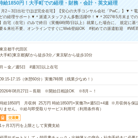
時給1850円！大手町での経理・財務・会計・英文経理
：月2～3日出社でほぼ完全在宅】【安心の大手コンサル会社「PwC」】▼＊
どの経理サポート▼＊派遣スタッフさん多数活躍中！▼＊2027年5月末まで
】自宅（在宅）のみで終日（実働6時間/日以上）就業した場合に、 規定に基
要＆来社不要、オンラインですぐにWeb登録OK #初めての派遣歓迎 #WEB
東京都千代田区
大手町(東京都)駅から徒歩3分／東京駅から徒歩10分
月～金／週5日 #週3日以上在宅
09:15-17:15（休憩60分）実働7時間（残業少なめ！）
2026年08月27日～長期 ※開始日相談OK ※8月～！
時給1850円 月収例 25万円 時給1850円×実働7h×週5日×4週 ※月収例を
りません。※給与即受取りサービス利用可（利用条件有）
交通費
1ヶ月3万円を上限として実費支給
経理サポートとして・領収書チェック・出納簿との突合・社内手続きに必要