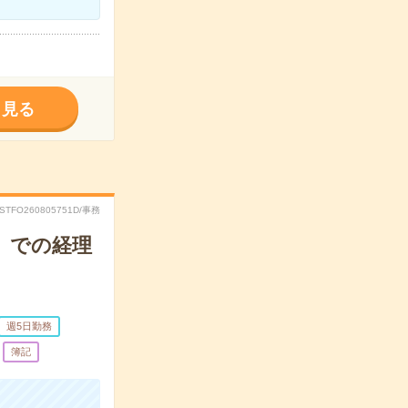
く見る
RSTFO260805751D/事務
」での経理
週5日勤務
簿記