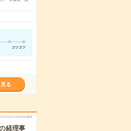
コツコツ
く見る
RSTFO260726069D/事務
での経理事