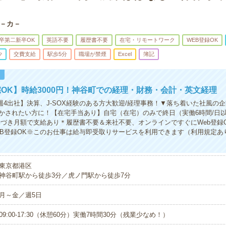
－カ－
卒第二新卒OK
英語不要
履歴書不要
在宅・リモートワーク
WEB登録OK
少
交費支給
駅歩5分
職場が禁煙
Excel
簿記
！
OK】時給3000円！神谷町での経理・財務・会計・英文経理
/週4出社】決算、J-SOX経験のある方大歓迎/経理事務！▼落ち着いた社風の
かされたい方に！【在宅手当あり】自宅（在宅）のみで終日（実働6時間/日
基づき月額で支給あり＊履歴書不要＆来社不要、オンラインですぐにWeb登録O
EB登録OK※このお仕事は給与即受取りサービスを利用できます（利用規定あ
東京都港区
神谷町駅から徒歩3分／虎ノ門駅から徒歩7分
月～金／週5日
09:00-17:30（休憩60分）実働7時間30分（残業少なめ！）