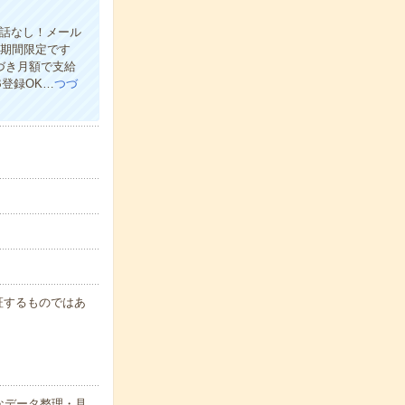
電話なし！メール
の期間限定です
づき月額で支給
登録OK…
つづ
保証するものではあ
なデータ整理・見