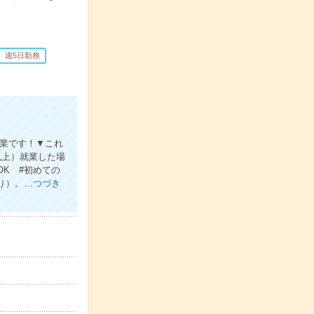
週5日勤務
企業です！▼これ
以上）就業した場
K #初めての
り）。…
つづき