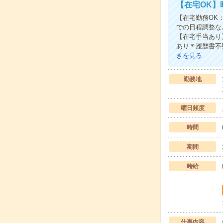
【在宅OK】
【在宅勤務OK
での日程調整な
【在宅手当あり
あり＊履歴書不
きを見る
勤務地
曜日頻度
時間
期間
時給
仕事内容