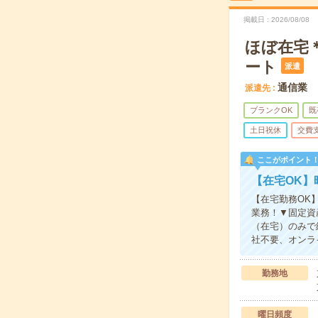
掲載日
2026/08/08
ほぼ在宅＊
ート
派遣
通信業
派遣先
ブランクOK
既
土日祝休
交費
ここがポイント
【在宅OK】
【在宅勤務OK】
業務！▼固定資
（在宅）のみで
社不要、オンラ
勤務地
曜日頻度