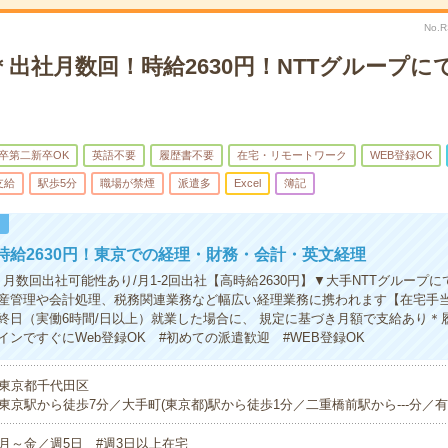
No.
出社月数回！時給2630円！NTTグループに
卒第二新卒OK
英語不要
履歴書不要
在宅・リモートワーク
WEB登録OK
支給
駅歩5分
職場が禁煙
派遣多
Excel
簿記
！
時給2630円！東京での経理・財務・会計・英文経理
月数回出社可能性あり/月1-2回出社【高時給2630円】▼大手NTTグループ
産管理や会計処理、税務関連業務など幅広い経理業務に携われます【在宅手
終日（実働6時間/日以上）就業した場合に、 規定に基づき月額で支給あり＊
インですぐにWeb登録OK #初めての派遣歓迎 #WEB登録OK
東京都千代田区
東京駅から徒歩7分／大手町(東京都)駅から徒歩1分／二重橋前駅から---分／有楽
月～金／週5日 #週3日以上在宅