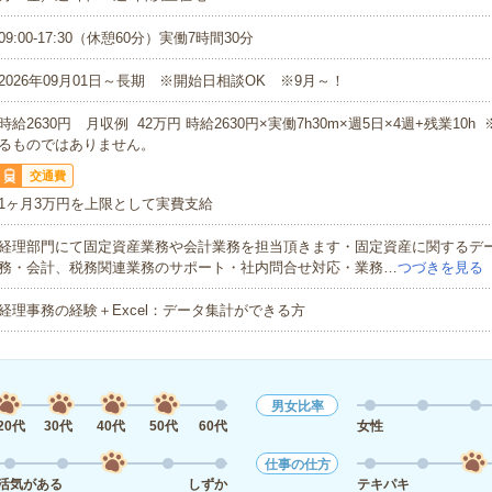
09:00-17:30（休憩60分）実働7時間30分
2026年09月01日～長期 ※開始日相談OK ※9月～！
時給2630円 月収例 42万円 時給2630円×実働7h30m×週5日×4週+残業10
るものではありません。
交通費
1ヶ月3万円を上限として実費支給
経理部門にて固定資産業務や会計業務を担当頂きます・固定資産に関するデ
務・会計、税務関連業務のサポート・社内問合せ対応・業務…
つづきを見る
経理事務の経験＋Excel：データ集計ができる方
男女比率
20代
30代
40代
50代
60代
女性
仕事の仕方
活気がある
しずか
テキパキ