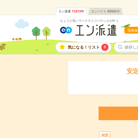
エン派遣
71573
件
エンバイト
82531
件
ちょうど良いワークライフバランスが叶う
関東版
気になる！リスト
0
保存し
安
未読