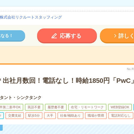
株式会社リクルートスタッフィング
応募する
詳し
になる！
No.
出社月数回！電話なし！時給1850円「PwC
タント・シンクタンク
卒第二新卒OK
英語不要
履歴書不要
在宅・リモートワーク
WEB登録OK
少
交費支給
駅歩5分
大手
社食/補助あり
職場が禁煙
電話対応なし
！