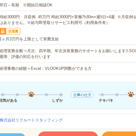
即日～長期 ※開始日相談OK
時給3000円 月収例 45万円 時給3000円×実働7h30m×週5日×4週 ※月収
はありません。※給与即受取りサービス利用可（利用条件有）
交通費
1ヶ月3万円を上限として実費支給
経理実務全般⇒月次、四半期、年次決算業務のサポートをお願いしますJ-SO
運用、評価の対応を行います
経理事務の経験＋Excel：VLOOKUP関数ができる方
仕事の仕方
活気がある
しずか
テキパキ
株式会社リクルートスタッフィング