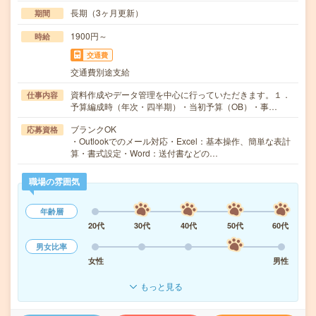
長期（3ヶ月更新）
期間
1900円～
時給
交通費
交通費別途支給
資料作成やデータ管理を中心に行っていただきます。１．
仕事内容
予算編成時（年次・四半期）・当初予算（OB）・事…
ブランクOK
応募資格
・Outlookでのメール対応・Excel：基本操作、簡単な表計
算・書式設定・Word：送付書などの…
職場の雰囲気
年齢層
20代
30代
40代
50代
60代
男女比率
女性
男性
もっと見る