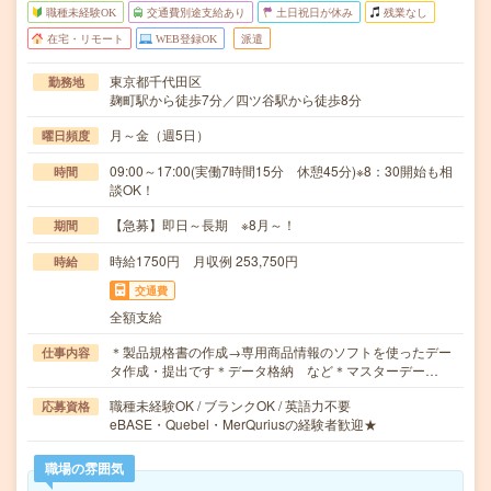
職種未経験OK
交通費別途支給あり
土日祝日が休み
残業なし
在宅・リモート
WEB登録OK
派遣
東京都千代田区
勤務地
麹町駅から徒歩7分／四ツ谷駅から徒歩8分
月～金（週5日）
曜日頻度
09:00～17:00(実働7時間15分 休憩45分)※8：30開始も相
時間
談OK！
【急募】即日～長期 ※8月～！
期間
時給1750円 月収例 253,750円
時給
交通費
全額支給
＊製品規格書の作成→専用商品情報のソフトを使ったデー
仕事内容
タ作成・提出です＊データ格納 など＊マスターデー…
職種未経験OK / ブランクOK / 英語力不要
応募資格
eBASE・Quebel・MerQuriusの経験者歓迎★
職場の雰囲気