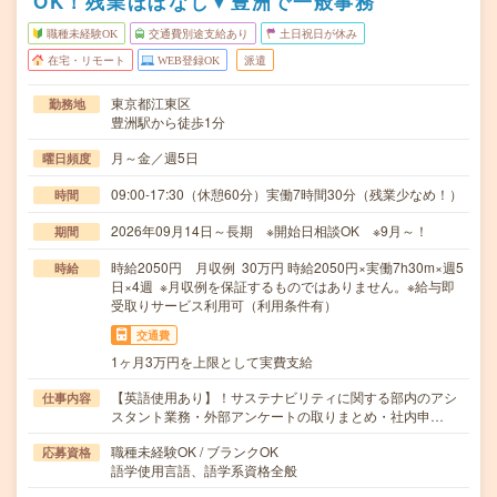
OK！残業ほぼなし▼豊洲で一般事務
職種未経験OK
交通費別途支給あり
土日祝日が休み
在宅・リモート
WEB登録OK
派遣
東京都江東区
勤務地
豊洲駅から徒歩1分
月～金／週5日
曜日頻度
09:00-17:30（休憩60分）実働7時間30分（残業少なめ！）
時間
2026年09月14日～長期 ※開始日相談OK ※9月～！
期間
時給2050円 月収例 30万円 時給2050円×実働7h30m×週5
時給
日×4週 ※月収例を保証するものではありません。※給与即
受取りサービス利用可（利用条件有）
交通費
1ヶ月3万円を上限として実費支給
【英語使用あり】！サステナビリティに関する部内のアシ
仕事内容
スタント業務・外部アンケートの取りまとめ・社内申…
職種未経験OK / ブランクOK
応募資格
語学使用言語、語学系資格全般