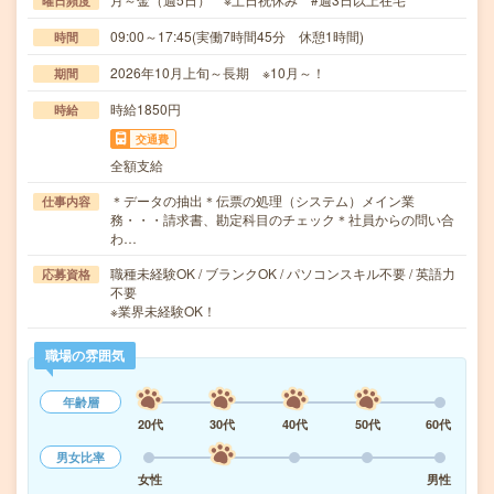
曜日頻度
09:00～17:45(実働7時間45分 休憩1時間)
時間
2026年10月上旬～長期 ※10月～！
期間
時給1850円
時給
交通費
全額支給
＊データの抽出＊伝票の処理（システム）メイン業
仕事内容
務・・・請求書、勘定科目のチェック＊社員からの問い合
わ…
職種未経験OK / ブランクOK / パソコンスキル不要 / 英語力
応募資格
不要
※業界未経験OK！
職場の雰囲気
年齢層
20代
30代
40代
50代
60代
男女比率
女性
男性