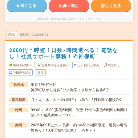
気になる!
応募へ進む
詳しく見る
派遣会社
株式会社ホンダスタッフィングサービス
未読
掲載日
2026/08/08
2000円＊時短！日数×時間選べる！電話な
し！社員サポート事務！＠神保町
職種未経験OK
交通費別途支給あり
土日祝日が休み
残業なし
WEB登録OK
派遣
東京都千代田区
勤務地
神保町駅から徒歩2分／御茶ノ水駅から徒歩8分
月・火・水・木・金(週4日) ※週3～5日勤務で相談OK！
曜日頻度
09:00～16:00(実働6時間 休憩1時間)※実働6時間で時間相
時間
談OK！始業9:00～11:00…
2026年09月上旬～長期 約1年間の期間限定 延長の可能
期間
性あり！10月開始相談OK！ ※9月～！