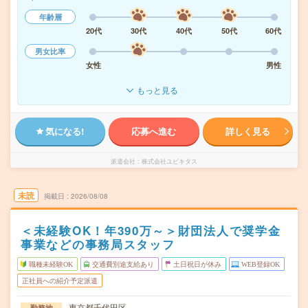
年齢層
20代
30代
40代
50代
60代
男女比率
女性
男性
もっと見る
気になる!
応募へ進む
詳しく見る
派遣会社
株式会社ユビキタス
未読
掲載日
2026/08/08
＜未経験OK！年390万～＞財団法人で奨学金
事業などの事務局スタッフ
職種未経験OK
交通費別途支給あり
土日祝日が休み
WEB登録OK
正社員への紹介予定派遣
東京都千代田区
勤務地