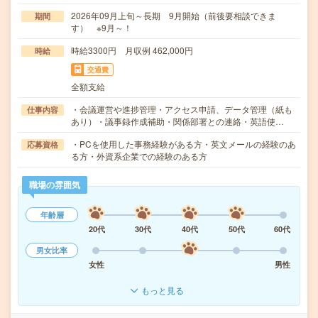
2026年09月上旬～長期 9月開始（前後要相談できま
期間
す） ※9月～！
時給3300円 月収例 462,000円
時給
交通費
全額支給
・会議運営や進捗管理・アクセス申請、データ管理（紙も
仕事内容
あり）・議事録作成補助・関係部署との連絡・英語使…
・PCを使用した事務経験がある方・英文メールの経験のあ
応募資格
る方・外資系企業での経験のある方
職場の雰囲気
年齢層
20代
30代
40代
50代
60代
男女比率
女性
男性
もっと見る