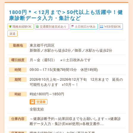
1800円＊＜12月まで＞50代以上も活躍中！健
康診断データ入力・集計など
職種未経験OK
交通費別途支給あり
土日祝日が休み
WEB登録OK
派遣
東京都千代田区
勤務地
新御茶ノ水駅から徒歩2分／御茶ノ水駅から徒歩2分
月～金（週5日） ※☆土日祝休みです
曜日頻度
09:00～17:15(実働7時間15分 休憩1時間)
時間
2026年10月上旬～2026年12月下旬 12月末まで 延長の
期間
可能性もあります ※10月～！
時給1800円～1850円
時給
交通費
全額支給
～健康診断予約～結果回収までをお願いします～○健康診
仕事内容
断データ入力・集計(Excel使用)○各種文書作…
職種未経験OK / ブランクOK / 英語力不要