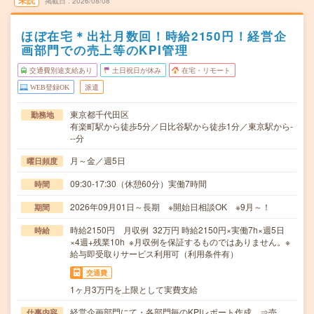
未読
掲載日
2026/08/08
ほぼ在宅＊出社月数回！時給2150円！経営企
画部門での売上等のKPI管理
交通費別途支給あり
土日祝日が休み
在宅・リモート
WEB登録OK
派遣
東京都千代田区
勤務地
有楽町駅から徒歩5分／日比谷駅から徒歩1分／東京駅から-
--分
月～金／週5日
曜日頻度
09:30-17:30（休憩60分）実働7時間
時間
2026年09月01日～長期 ※開始日相談OK ※9月～！
期間
時給2150円 月収例 32万円 時給2150円×実働7h×週5日
時給
×4週+残業10h ※月収例を保証するものではありません。※
給与即受取りサービス利用可（利用条件有）
交通費
1ヶ月3万円を上限として実費支給
経営企画部門にて・各部門毎のKPIレポート作成 ⇒売
仕事内容