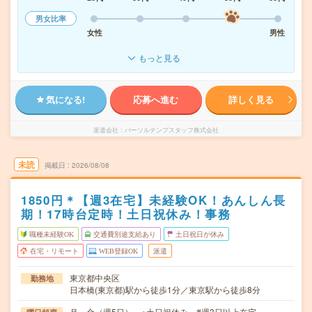
男女比率
女性
男性
もっと見る
気になる!
応募へ進む
詳しく見る
派遣会社
パーソルテンプスタッフ株式会社
未読
掲載日
2026/08/08
1850円＊【週3在宅】未経験OK！あんしん長
期！17時台定時！土日祝休み！事務
職種未経験OK
交通費別途支給あり
土日祝日が休み
在宅・リモート
WEB登録OK
派遣
東京都中央区
勤務地
日本橋(東京都)駅から徒歩1分／東京駅から徒歩8分
月～金（週5日） ※土日祝休み #週3日以上在宅