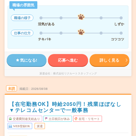
職場の雰囲気
職場の様子
活気がある
しずか
仕事の仕方
テキパキ
コツコツ
気になる!
応募へ進む
詳しく見る
派遣会社
株式会社リクルートスタッフィング
未読
掲載日
2026/08/08
【在宅勤務OK】時給2050円！残業ほぼなし
▼テレコムセンターで一般事務
交通費別途支給あり
土日祝日が休み
在宅・リモート
WEB登録OK
派遣