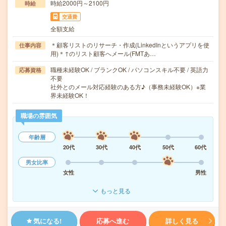
時給2000円～2100円
時給
交通費
全額支給
＊顧客リストのリサーチ・作成(LinkedInというアプリを使
仕事内容
用)＊↑のリスト顧客へメール(FMTあ…
職種未経験OK / ブランクOK / パソコンスキル不要 / 英語力
応募資格
不要
社外とのメール対応経験のある方♪（事務未経験OK）※業
界未経験OK！
職場の雰囲気
年齢層
20代
30代
40代
50代
60代
男女比率
女性
男性
もっと見る
気になる!
応募へ進む
詳しく見る