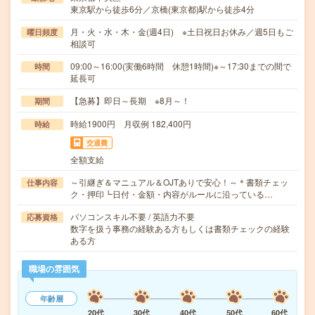
東京駅から徒歩6分／京橋(東京都)駅から徒歩4分
月・火・水・木・金(週4日) ※土日祝日お休み／週5日もご
曜日頻度
相談可
09:00～16:00(実働6時間 休憩1時間)※～17:30までの間で
時間
延長可
【急募】即日～長期 ※8月～！
期間
時給1900円 月収例 182,400円
時給
交通費
全額支給
～引継ぎ＆マニュアル＆OJTありで安心！～＊書類チェッ
仕事内容
ク・押印┗日付・金額・内容がルールに沿っている…
パソコンスキル不要 / 英語力不要
応募資格
数字を扱う事務の経験ある方もしくは書類チェックの経験
ある方
職場の雰囲気
年齢層
20代
30代
40代
50代
60代