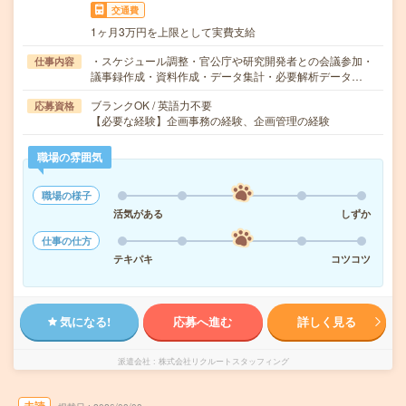
交通費
1ヶ月3万円を上限として実費支給
・スケジュール調整・官公庁や研究開発者との会議参加・
仕事内容
議事録作成・資料作成・データ集計・必要解析データ…
ブランクOK / 英語力不要
応募資格
【必要な経験】企画事務の経験、企画管理の経験
職場の雰囲気
職場の様子
活気がある
しずか
仕事の仕方
テキパキ
コツコツ
気になる!
応募へ進む
詳しく見る
派遣会社
株式会社リクルートスタッフィング