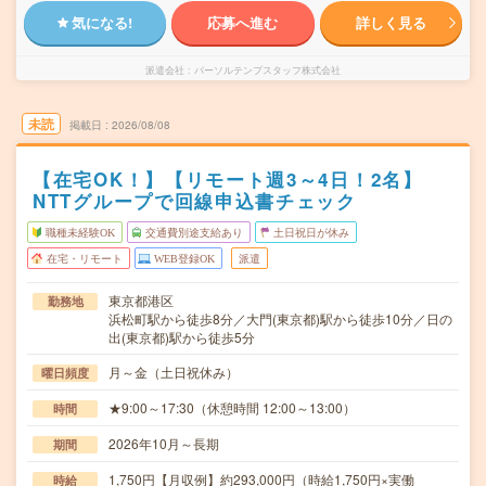
気になる!
応募へ進む
詳しく見る
派遣会社
パーソルテンプスタッフ株式会社
未読
掲載日
2026/08/08
【在宅OK！】【リモート週3～4日！2名】
NTTグループで回線申込書チェック
職種未経験OK
交通費別途支給あり
土日祝日が休み
在宅・リモート
WEB登録OK
派遣
東京都港区
勤務地
浜松町駅から徒歩8分／大門(東京都)駅から徒歩10分／日の
出(東京都)駅から徒歩5分
月～金（土日祝休み）
曜日頻度
★9:00～17:30（休憩時間 12:00～13:00）
時間
2026年10月～長期
期間
1,750円【月収例】約293,000円（時給1,750円×実働
時給