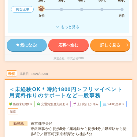
20代
30代
40代
50代
60代
男女比率
女性
男性
もっと見る
気になる!
応募へ進む
詳しく見る
派遣会社
株式会社PBB
未読
掲載日
2026/08/08
＜未経験OK＊時給1800円＞フリマイベント
用資料作りのサポートなど一般事務
職種未経験OK
交通費別途支給あり
土日祝日が休み
WEB登録OK
派遣
東京都中央区
勤務地
東銀座駅から徒歩5分／築地駅から徒歩4分／銀座駅から徒
歩8分／新富町(東京都)駅から徒歩5分