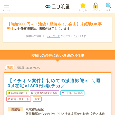
メニュー
気になる!
ログイン
検索
【時給2000円～！池袋！服装ネイル自由】未経験OK事
務！
のお仕事情報は、掲載が終了しています
掲載時の情報は、
ページ下部
からご覧いただけます。
お探しの条件に近い派遣のお仕事
未読
掲載日
2026/08/09
【イチオシ案件】初めての派遣歓迎♬ ＼週
3,4在宅×1800円×駅チカ／
職種未経験OK
交通費別途支給あり
土日祝日が休み
在宅・リモート
派遣
東京都新宿区
勤務地
飯田橋駅から徒歩1分／牛込神楽坂駅から徒歩10分／水道