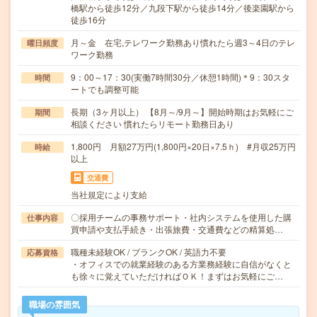
橋駅から徒歩12分／九段下駅から徒歩14分／後楽園駅から
徒歩16分
月～金 在宅,テレワーク勤務あり慣れたら週3～4日のテレ
曜日頻度
ワーク勤務
9：00～17：30(実働7時間30分／休憩1時間)＊9：30スタ
時間
ートでも調整可能
長期（3ヶ月以上） 【8月～/9月～】開始時期はお気軽にご
期間
相談ください 慣れたらリモート勤務日あり
1,800円 月額27万円(1,800円×20日×7.5ｈ) #月収25万円
時給
以上
交通費
当社規定により支給
〇採用チームの事務サポート・社内システムを使用した購
仕事内容
買申請や支払手続き・出張旅費・交通費などの精算処…
職種未経験OK / ブランクOK / 英語力不要
応募資格
・オフィスでの就業経験のある方業務経験に自信がなくと
も徐々に覚えていただければＯＫ！まずはお気軽にご…
職場の雰囲気