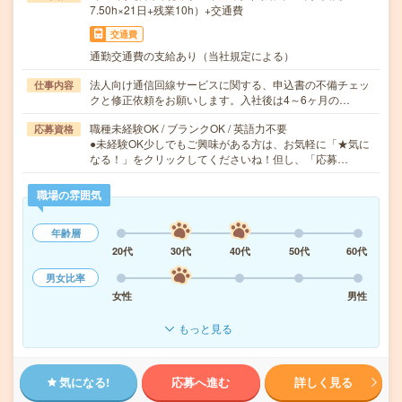
7.50h×21日+残業10h）+交通費
交通費
通勤交通費の支給あり（当社規定による）
法人向け通信回線サービスに関する、申込書の不備チェッ
仕事内容
クと修正依頼をお願いします。入社後は4～6ヶ月の…
職種未経験OK / ブランクOK / 英語力不要
応募資格
●未経験OK少しでもご興味がある方は、お気軽に「★気に
なる！」をクリックしてくださいね！但し、「応募…
職場の雰囲気
年齢層
20代
30代
40代
50代
60代
男女比率
女性
男性
もっと見る
気になる!
応募へ進む
詳しく見る