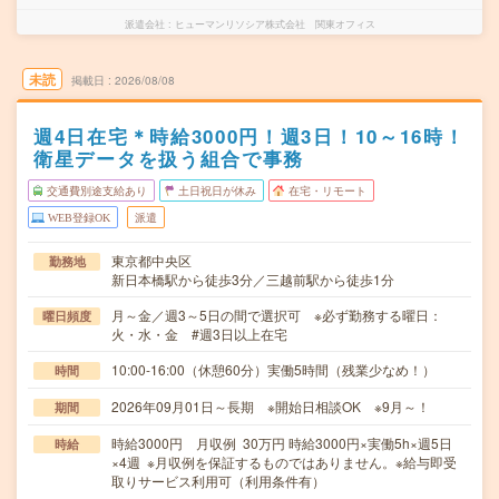
派遣会社
ヒューマンリソシア株式会社 関東オフィス
未読
掲載日
2026/08/08
週4日在宅＊時給3000円！週3日！10～16時！
衛星データを扱う組合で事務
交通費別途支給あり
土日祝日が休み
在宅・リモート
WEB登録OK
派遣
東京都中央区
勤務地
新日本橋駅から徒歩3分／三越前駅から徒歩1分
月～金／週3～5日の間で選択可 ※必ず勤務する曜日：
曜日頻度
火・水・金 #週3日以上在宅
10:00-16:00（休憩60分）実働5時間（残業少なめ！）
時間
2026年09月01日～長期 ※開始日相談OK ※9月～！
期間
時給3000円 月収例 30万円 時給3000円×実働5h×週5日
時給
×4週 ※月収例を保証するものではありません。※給与即受
取りサービス利用可（利用条件有）