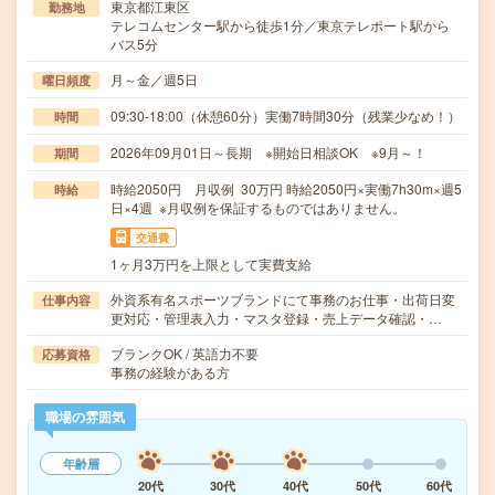
東京都江東区
勤務地
テレコムセンター駅から徒歩1分／東京テレポート駅から
バス5分
月～金／週5日
曜日頻度
09:30-18:00（休憩60分）実働7時間30分（残業少なめ！）
時間
2026年09月01日～長期 ※開始日相談OK ※9月～！
期間
時給2050円 月収例 30万円 時給2050円×実働7h30m×週5
時給
日×4週 ※月収例を保証するものではありません。
交通費
1ヶ月3万円を上限として実費支給
外資系有名スポーツブランドにて事務のお仕事・出荷日変
仕事内容
更対応・管理表入力・マスタ登録・売上データ確認・…
ブランクOK / 英語力不要
応募資格
事務の経験がある方
職場の雰囲気
年齢層
20代
30代
40代
50代
60代