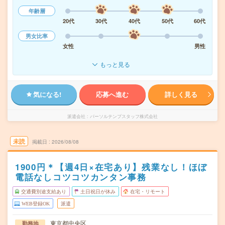
年齢層
20代
30代
40代
50代
60代
男女比率
女性
男性
もっと見る
気になる!
応募へ進む
詳しく見る
派遣会社
パーソルテンプスタッフ株式会社
未読
掲載日
2026/08/08
1900円＊【週4日×在宅あり】残業なし！ほぼ
電話なしコツコツカンタン事務
交通費別途支給あり
土日祝日が休み
在宅・リモート
WEB登録OK
派遣
東京都中央区
勤務地