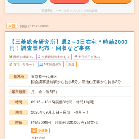
派遣会社
パーソルテンプスタッフ株式会社
未読
掲載日
2026/08/08
【三菱総合研究所】週2～3日在宅＊時給2000
円！調査票配布・回収など事務
職種未経験OK
交通費別途支給あり
土日祝日が休み
在宅・リモート
WEB登録OK
派遣
東京都千代田区
勤務地
国会議事堂前駅から徒歩5分／溜池山王駅から徒歩2分
月～金（週5日）
曜日頻度
09:15～18:15(実働8時間 休憩1時間)
時間
2026年09月上旬～長期 ※9月～！
期間
時給2000円 月収例 320,000円+残業代
時給
交通費
全額支給