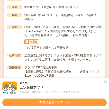
09:30-18:00（休憩60分）実働7時間30分
時間
2026年08月24日スタート、期間限定 ※開始日相談OK
期間
※8月～！
時給1950円 月収例 31万円 時給1950円×実働7h30m×週5
時給
日×4週+残業10h ※月収例を保証するものではありませ
ん。※給与即受取りサービス利用可（利用条件有）
交通費
1ヶ月3万円を上限として実費支給
店舗運営に関するアシスタント業務・CRM運営業務（ポイ
仕事内容
ントプログラム管理、会員特典、各種キャンペーン…
ブランクOK / 英語力不要
応募資格
【必要な経験】情報処理全般の経験 【必要なスキル】
Excel：VLOOKUP関数
大人気！
職場の雰囲気
エン派遣アプリ
派遣のお仕事情報がたくさん！プッシュ通知で受け取ろう！
職場の様子
活気がある
しずか
アプリをダウンロード
仕事の仕方