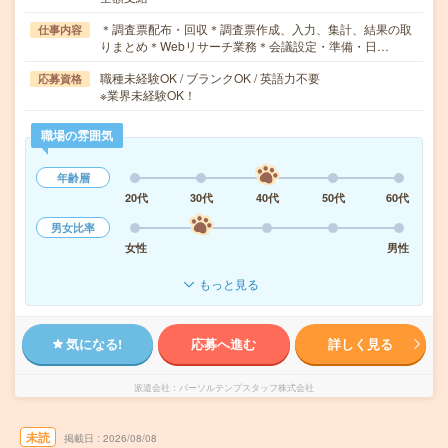
＊調査票配布・回収＊調査票作成、入力、集計、結果の取
仕事内容
りまとめ＊Webリサーチ業務＊会議設定・準備・日…
職種未経験OK / ブランクOK / 英語力不要
応募資格
※業界未経験OK！
職場の雰囲気
年齢層
20代
30代
40代
50代
60代
男女比率
女性
男性
もっと見る
気になる!
応募へ進む
詳しく見る
派遣会社
パーソルテンプスタッフ株式会社
未読
掲載日
2026/08/08