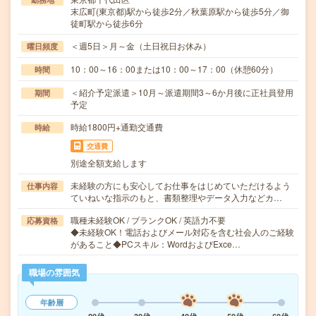
末広町(東京都)駅から徒歩2分／秋葉原駅から徒歩5分／御
徒町駅から徒歩6分
＜週5日＞月～金（土日祝日お休み）
曜日頻度
10：00～16：00または10：00～17：00（休憩60分）
時間
＜紹介予定派遣＞10月～派遣期間3～6か月後に正社員登用
期間
予定
時給1800円+通勤交通費
時給
交通費
別途全額支給します
未経験の方にも安心してお仕事をはじめていただけるよう
仕事内容
ていねいな指示のもと、書類整理やデータ入力などカ…
職種未経験OK / ブランクOK / 英語力不要
応募資格
◆未経験OK！電話およびメール対応を含む社会人のご経験
があること◆PCスキル：WordおよびExce…
職場の雰囲気
年齢層