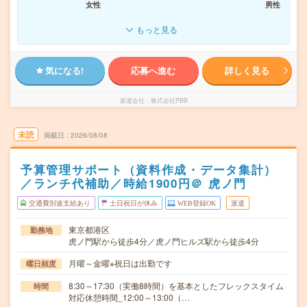
女性
男性
もっと見る
気になる!
応募へ進む
詳しく見る
派遣会社
株式会社PBB
未読
掲載日
2026/08/08
予算管理サポート（資料作成・データ集計）
／ランチ代補助／時給1900円＠ 虎ノ門
交通費別途支給あり
土日祝日が休み
WEB登録OK
派遣
東京都港区
勤務地
虎ノ門駅から徒歩4分／虎ノ門ヒルズ駅から徒歩4分
月曜～金曜※祝日は出勤です
曜日頻度
8:30～17:30（実働8時間）を基本としたフレックスタイム
時間
対応休憩時間_12:00～13:00（…