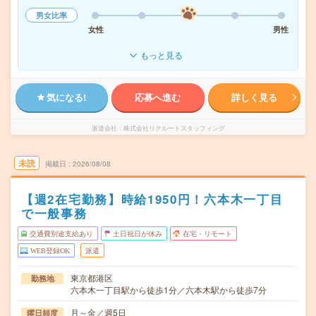
男女比率
女性
男性
もっと見る
気になる!
応募へ進む
詳しく見る
派遣会社
株式会社リクルートスタッフィング
未読
掲載日
2026/08/08
【週2在宅勤務】時給1950円！六本木一丁目
で一般事務
交通費別途支給あり
土日祝日が休み
在宅・リモート
WEB登録OK
派遣
東京都港区
勤務地
六本木一丁目駅から徒歩1分／六本木駅から徒歩7分
月～金／週5日
曜日頻度