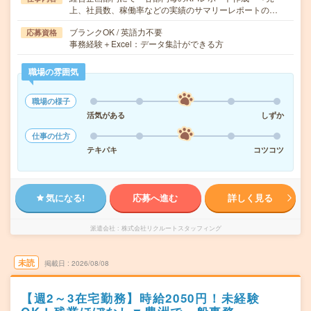
上、社員数、稼働率などの実績のサマリーレポートの…
ブランクOK / 英語力不要
応募資格
事務経験＋Excel：データ集計ができる方
職場の雰囲気
職場の様子
活気がある
しずか
仕事の仕方
テキパキ
コツコツ
気になる!
応募へ進む
詳しく見る
派遣会社
株式会社リクルートスタッフィング
未読
掲載日
2026/08/08
【週2～3在宅勤務】時給2050円！未経験