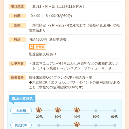
＜週5日＞月～金（土日祝日お休み）
曜日頻度
10：00～18：00(休憩60分)
時間
＜期間限定＞9月～2027年2月末まで（長期や直雇用への切
期間
替実績あり）
時給1800円+通勤交通費
時給
交通費
別途全額支給あり
・運営マニュアルや打ち合わせ用資料などの書類作成サポ
仕事内容
ート（メイン業務）→アシスタントプロデューサーさ…
職種未経験OK / ブランクOK / 英語力不要
応募資格
◆未経験OK！エクセルとパワーポイントの使用経験がある
こと（学校での使用経験でOKです)
職場の雰囲気
年齢層
20代
30代
40代
50代
60代
男女比率