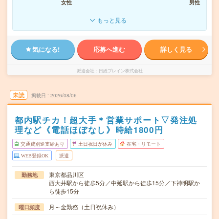
女性
男性
もっと見る
気になる!
応募へ進む
詳しく見る
派遣会社
日総ブレイン株式会社
未読
掲載日
2026/08/06
都内駅チカ！超大手＊営業サポート▽発注処
理など《電話ほぼなし》時給1800円
交通費別途支給あり
土日祝日が休み
在宅・リモート
WEB登録OK
派遣
東京都品川区
勤務地
西大井駅から徒歩5分／中延駅から徒歩15分／下神明駅か
ら徒歩15分
月～金勤務（土日祝休み）
曜日頻度