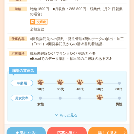
時給1800円 ■月収例：268,800円＋残業代（月21日就業
時給
の場合）
交通費
全額支給
○開発委託先への契約・発注管理○契約データの抽出・加工
仕事内容
（Excel）○開発委託先からの請求書到着確認…
職種未経験OK / ブランクOK / 英語力不要
応募資格
■Excelでのデータ集計・抽出等のご経験のある方♪
職場の雰囲気
年齢層
20代
30代
40代
50代
60代
男女比率
女性
男性
もっと見る
気になる!
応募へ進む
詳しく見る