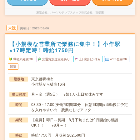
派遣会社
パーソルテンプスタッフ株式会社 首都圏
未読
掲載日
2026/08/06
【小規模な営業所で業務に集中！】小作駅
×17時定時！時給1750円
職種未経験OK
交通費別途支給あり
土日祝日が休み
WEB登録OK
派遣
東京都青梅市
勤務地
小作駅から徒歩16分
月～金（週5日） ※嬉しい土日祝休みです
曜日頻度
08:30～17:00(実働7時間30分 休憩1時間)※退勤後に予定
時間
を入れやすい☆ 残業なしでアフタ…
【急募】即日～長期 8月下旬または9月開始の相談
期間
OK！！ ※8月～！
時給1750円 月収例 262,500円
時給