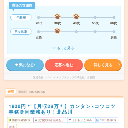
職場の雰囲気
年齢層
20代
30代
40代
50代
60代
男女比率
女性
男性
もっと見る
気になる!
応募へ進む
詳しく見る
派遣会社
パーソルテンプスタッフ株式会社 首都圏
未読
掲載日
2026/08/06
1800円＊【月収28万＊】カンタン×コツコツ
事務＠同業務あり！北品川
職種未経験OK
交通費別途支給あり
土日祝日が休み
WEB登録OK
派遣