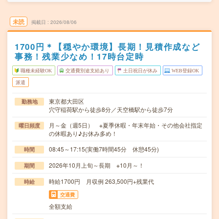
未読
掲載日
2026/08/06
1700円＊【穏やか環境】長期！見積作成など
事務！残業少なめ！17時台定時
職種未経験OK
交通費別途支給あり
土日祝日が休み
WEB登録OK
派遣
東京都大田区
勤務地
穴守稲荷駅から徒歩8分／天空橋駅から徒歩7分
月～金（週5日） ※夏季休暇・年末年始・その他会社指定
曜日頻度
の休暇あり♪お休み多め！
08:45～17:15(実働7時間45分 休憩45分)
時間
2026年10月上旬～長期 ※10月～！
期間
時給1700円 月収例 263,500円+残業代
時給
交通費
全額支給