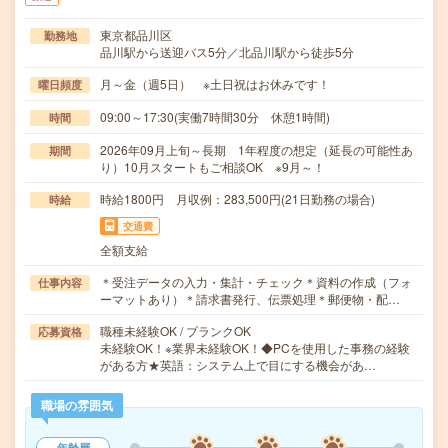
東京都品川区
勤務地
品川駅から送迎バス5分／北品川駅から徒歩5分
月～金（週5日） ※土日祝はお休みです！
曜日頻度
09:00～17:30(実働7時間30分 休憩1時間)
時間
2026年09月上旬～長期 1年程度の想定（延長の可能性あ
期間
り）10月スタートもご相談OK ※9月～！
時給1800円 月収例：283,500円(21日勤務の場合)
時給
交通費
全額支給
＊受注データの入力・集計・チェック＊資料の作成（フォ
仕事内容
ーマットあり）＊請求書発行、伝票処理＊郵便物・配…
職種未経験OK / ブランクOK
応募資格
未経験OK！※業界未経験OK！◆PCを使用した事務の経験
がある方★英語：システム上で目にする機会があ…
職場の雰囲気
年齢層