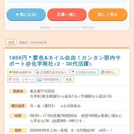
気になる!
応募へ進む
詳しく見る
派遣会社
パーソルテンプスタッフ株式会社
未読
掲載日
2026/08/06
1850円＊髪色&ネイル自由！カンタン部内サ
ポート@化学商社<2・30代活躍>
職種未経験OK
交通費別途支給あり
土日祝日が休み
残業なし
在宅・リモート
WEB登録OK
派遣
東京都千代田区
勤務地
大手町(東京都)駅から徒歩1分／竹橋駅から徒歩1分
月～金（週5日） ※土日祝休み
曜日頻度
09:00～17:30(実働7時間30分 休憩1時間)※業務に慣れた
時間
ら早出もOK（始業8時～9時でそ…
2026年09月上旬～長期 8・9月開始OK ※9月～！
期間