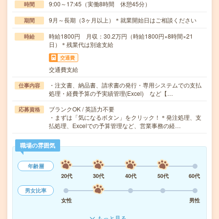
9:00～17:45（実働8時間 休憩45分）
時間
9月～長期（3ヶ月以上）＊就業開始日はご相談ください
期間
時給1800円 月収：30.2万円（時給1800円×8時間×21
時給
日）＊残業代は別途支給
交通費
交通費支給
・注文書、納品書、請求書の発行・専用システムでの支払
仕事内容
処理・経費予算の予実績管理(Excel) など【…
ブランクOK / 英語力不要
応募資格
・まずは「気になるボタン」をクリック！＊発注処理、支
払処理、Excelでの予算管理など、営業事務の経…
職場の雰囲気
年齢層
20代
30代
40代
50代
60代
男女比率
女性
男性
もっと見る