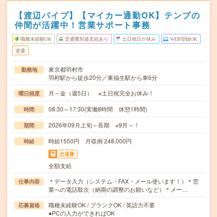
【渡辺パイプ】【マイカー通勤OK】テンプの
仲間が活躍中！営業サポート事務
職種未経験OK
交通費別途支給あり
土日祝日が休み
WEB登録OK
派遣
東京都羽村市
勤務地
羽村駅から徒歩20分／東福生駅から車6分
月～金（週5日） ※土日祝完全お休み！
曜日頻度
08:30～17:30(実働8時間 休憩1時間)
時間
2026年09月上旬～長期 ※9月～！
期間
時給1550円 月収例 248,000円
時給
交通費
全額支給
＊データ入力（システム・FAX・メール使います！）＊営
仕事内容
業への電話取次（納期の調整のお願いなど）＊メー…
職種未経験OK / ブランクOK / 英語力不要
応募資格
●PCの入力ができればOK