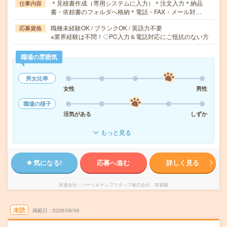
＊見積書作成（専用システムに入力）＊注文入力＊納品
仕事内容
書・依頼書のフォルダへ格納＊電話・FAX・メール対…
職種未経験OK / ブランクOK / 英語力不要
応募資格
※業界経験は不問！◇PC入力＆電話対応にご抵抗のない方
職場の雰囲気
男女比率
女性
男性
職場の様子
活気がある
しずか
もっと見る
気になる!
応募へ進む
詳しく見る
派遣会社
パーソルテンプスタッフ株式会社 首都圏
未読
掲載日
2026/08/06