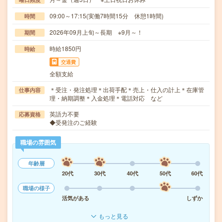
09:00～17:15(実働7時間15分 休憩1時間)
時間
2026年09月上旬～長期 ※9月～！
期間
時給1850円
時給
交通費
全額支給
＊受注・発注処理＊出荷手配＊売上・仕入の計上＊在庫管
仕事内容
理・納期調整＊入金処理＊電話対応 など
英語力不要
応募資格
◆受発注のご経験
職場の雰囲気
年齢層
20代
30代
40代
50代
60代
職場の様子
活気がある
しずか
もっと見る