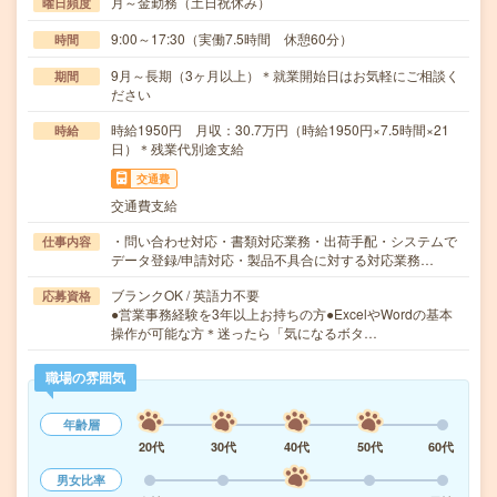
月～金勤務（土日祝休み）
曜日頻度
9:00～17:30（実働7.5時間 休憩60分）
時間
9月～長期（3ヶ月以上）＊就業開始日はお気軽にご相談く
期間
ださい
時給1950円 月収：30.7万円（時給1950円×7.5時間×21
時給
日）＊残業代別途支給
交通費
交通費支給
・問い合わせ対応・書類対応業務・出荷手配・システムで
仕事内容
データ登録/申請対応・製品不具合に対する対応業務…
ブランクOK / 英語力不要
応募資格
●営業事務経験を3年以上お持ちの方●ExcelやWordの基本
操作が可能な方＊迷ったら「気になるボタ…
職場の雰囲気
年齢層
20代
30代
40代
50代
60代
男女比率