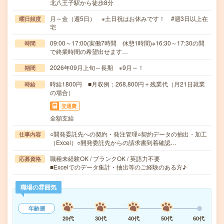
北八王子駅から徒歩8分
月～金（週5日） ※土日祝はお休みです！ #週3日以上在
曜日頻度
宅
09:00～17:00(実働7時間 休憩1時間)※16:30～17:30の間
時間
で終業時間の希望出せます…
2026年09月上旬～長期 ※9月～！
期間
時給1800円 ■月収例：268,800円＋残業代（月21日就業
時給
の場合）
交通費
全額支給
○開発委託先への契約・発注管理○契約データの抽出・加工
仕事内容
（Excel）○開発委託先からの請求書到着確認…
職種未経験OK / ブランクOK / 英語力不要
応募資格
■Excelでのデータ集計・抽出等のご経験のある方♪
職場の雰囲気
年齢層
20代
30代
40代
50代
60代