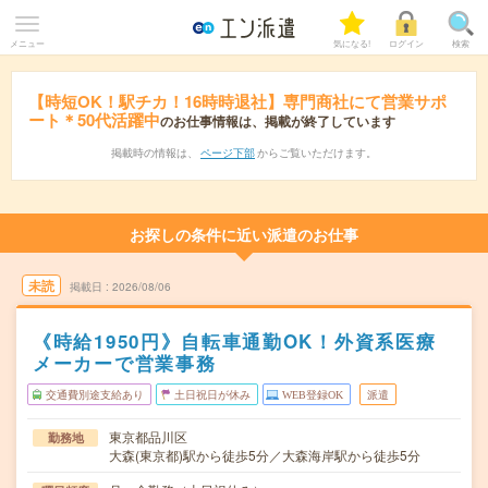
メニュー
気になる!
ログイン
検索
【時短OK！駅チカ！16時時退社】専門商社にて営業サポ
ート＊50代活躍中
のお仕事情報は、掲載が終了しています
掲載時の情報は、
ページ下部
からご覧いただけます。
お探しの条件に近い派遣のお仕事
未読
掲載日
2026/08/06
《時給1950円》自転車通勤OK！外資系医療
メーカーで営業事務
交通費別途支給あり
土日祝日が休み
WEB登録OK
派遣
東京都品川区
勤務地
大森(東京都)駅から徒歩5分／大森海岸駅から徒歩5分