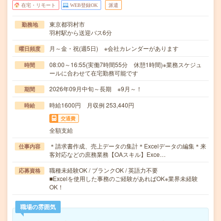
在宅・リモート
WEB登録OK
派遣
東京都羽村市
勤務地
羽村駅から送迎バス6分
月～金・祝(週5日) ※会社カレンダーがあります
曜日頻度
08:00～16:55(実働7時間55分 休憩1時間)※業務スケジュ
時間
ールに合わせて在宅勤務可能です
2026年09月中旬～長期 ※9月～！
期間
時給1600円 月収例 253,440円
時給
交通費
全額支給
＊請求書作成、売上データの集計＊Excelデータの編集＊来
仕事内容
客対応などの庶務業務【OAスキル】Exce…
職種未経験OK / ブランクOK / 英語力不要
応募資格
■Excelを使用した事務のご経験があればOK※業界未経験
OK！
職場の雰囲気