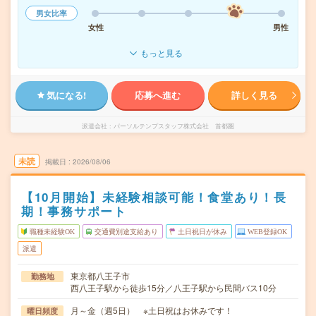
男女比率
女性
男性
もっと見る
気になる!
応募へ進む
詳しく見る
派遣会社
パーソルテンプスタッフ株式会社 首都圏
未読
掲載日
2026/08/06
【10月開始】未経験相談可能！食堂あり！長
期！事務サポート
職種未経験OK
交通費別途支給あり
土日祝日が休み
WEB登録OK
派遣
東京都八王子市
勤務地
西八王子駅から徒歩15分／八王子駅から民間バス10分
月～金（週5日） ※土日祝はお休みです！
曜日頻度