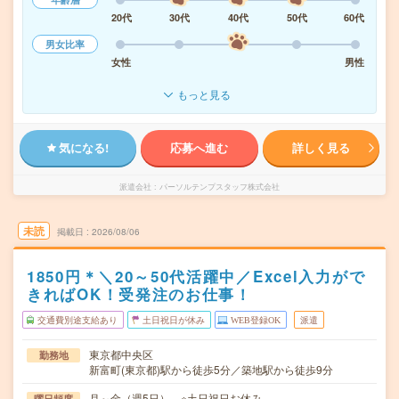
20代
30代
40代
50代
60代
男女比率
女性
男性
もっと見る
気になる!
応募へ進む
詳しく見る
派遣会社
パーソルテンプスタッフ株式会社
未読
掲載日
2026/08/06
1850円＊＼20～50代活躍中／Excel入力がで
きればOK！受発注のお仕事！
交通費別途支給あり
土日祝日が休み
WEB登録OK
派遣
東京都中央区
勤務地
新富町(東京都)駅から徒歩5分／築地駅から徒歩9分
月～金（週5日） ※土日祝日お休み
曜日頻度