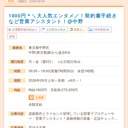
未読
掲載日
2026/08/06
1800円＊＼大人気エンタメ／！契約書手続き
など営業アシスタント！@中野
交通費別途支給あり
土日祝日が休み
残業なし
WEB登録OK
派遣
東京都中野区
勤務地
中野(東京都)駅から徒歩6分
月～金（週5日） ※土日祝日休み
曜日頻度
09:30～18:00(実働7時間30分 休憩1時間)
時間
2026年09月上旬～長期 ※9月～！
期間
時給1800円 月収例 270,000円
時給
交通費
全額支給
楽曲製作とライセンス管理している部署でプロデューサ
仕事内容
ー・営業アシスタント＊楽曲情報の収集・正誤チェック…
英語力不要
応募資格