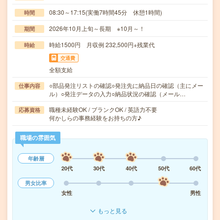
08:30～17:15(実働7時間45分 休憩1時間)
時間
2026年10月上旬～長期 ※10月～！
期間
時給1500円 月収例 232,500円+残業代
時給
交通費
全額支給
○部品発注リストの確認○発注先に納品日の確認（主にメー
仕事内容
ル）○発注データの入力○納品状況の確認（メール…
職種未経験OK / ブランクOK / 英語力不要
応募資格
何かしらの事務経験をお持ちの方♪
職場の雰囲気
年齢層
20代
30代
40代
50代
60代
男女比率
女性
男性
もっと見る