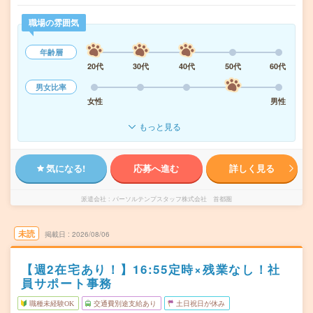
職場の雰囲気
年齢層
20代
30代
40代
50代
60代
男女比率
女性
男性
もっと見る
気になる!
応募へ進む
詳しく見る
派遣会社
パーソルテンプスタッフ株式会社 首都圏
未読
掲載日
2026/08/06
【週2在宅あり！】16:55定時×残業なし！社
員サポート事務
職種未経験OK
交通費別途支給あり
土日祝日が休み