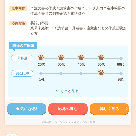
＊注文書の作成＊請求書の作成＊データ入力＊在庫帳票の
仕事内容
作成＊書類の到着確認＊電話対応
英語力不要
応募資格
業界未経験OK！請求書・見積書・注文書などの作成経験あ
る方
職場の雰囲気
年齢層
20代
30代
40代
50代
60代
男女比率
女性
男性
もっと見る
気になる!
応募へ進む
詳しく見る
派遣会社
パーソルテンプスタッフ株式会社