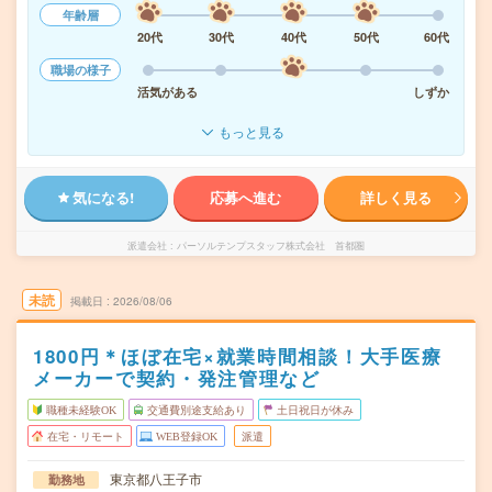
年齢層
20代
30代
40代
50代
60代
職場の様子
活気がある
しずか
もっと見る
気になる!
応募へ進む
詳しく見る
派遣会社
パーソルテンプスタッフ株式会社 首都圏
未読
掲載日
2026/08/06
1800円＊ほぼ在宅×就業時間相談！大手医療
メーカーで契約・発注管理など
職種未経験OK
交通費別途支給あり
土日祝日が休み
在宅・リモート
WEB登録OK
派遣
東京都八王子市
勤務地