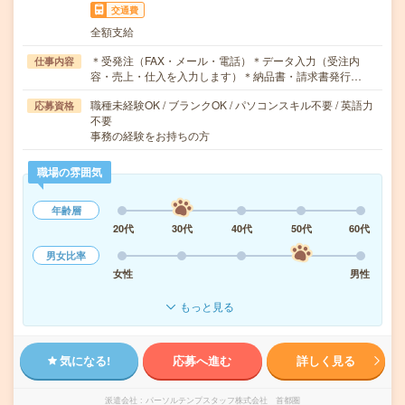
交通費
全額支給
＊受発注（FAX・メール・電話）＊データ入力（受注内
仕事内容
容・売上・仕入を入力します）＊納品書・請求書発行…
職種未経験OK / ブランクOK / パソコンスキル不要 / 英語力
応募資格
不要
事務の経験をお持ちの方
職場の雰囲気
年齢層
20代
30代
40代
50代
60代
男女比率
女性
男性
もっと見る
気になる!
応募へ進む
詳しく見る
派遣会社
パーソルテンプスタッフ株式会社 首都圏