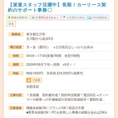
【派遣スタッフ活躍中】長期！カーリース契
約のサポート事務〇
職種未経験OK
交通費別途支給あり
土日祝日が休み
WEB登録OK
派遣
東京都立川市
勤務地
立川駅から徒歩5分
月～金（週5日） ※土日祝日はしっかりお休み
曜日頻度
09:00～17:00(実働7時間 休憩1時間)
時間
2026年09月下旬～長期 ※9月～！
期間
時給1600円 月収例 224,000円+残業代
時給
交通費
全額支給
＊見積書、契約書作成＊契約申請業務＊電話対応→ディー
仕事内容
ラーや顧客への不備確認や見積日程連絡等＊書類作成…
職種未経験OK / ブランクOK / 英語力不要
応募資格
■業界未経験OK！PCを使用した事務の経験があればOK♪