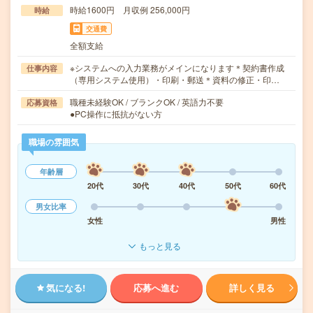
時給1600円 月収例 256,000円
時給
交通費
全額支給
※システムへの入力業務がメインになります＊契約書作成
仕事内容
（専用システム使用）・印刷・郵送＊資料の修正・印…
職種未経験OK / ブランクOK / 英語力不要
応募資格
●PC操作に抵抗がない方
職場の雰囲気
年齢層
20代
30代
40代
50代
60代
男女比率
女性
男性
もっと見る
気になる!
応募へ進む
詳しく見る