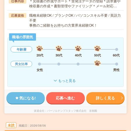
＊見積書の作成サポート＊受発注データの登録＊請求書や
仕事内容
検収書の作成＊書類管理やファイリング＊メール対応…
職種未経験OK / ブランクOK / パソコンスキル不要 / 英語力
応募資格
不要
事務のご経験をお持ちの方業界未経験OK！
職場の雰囲気
年齢層
20代
30代
40代
50代
60代
男女比率
女性
男性
もっと見る
気になる!
応募へ進む
詳しく見る
派遣会社
パーソルテンプスタッフ株式会社 首都圏
未読
掲載日
2026/08/06