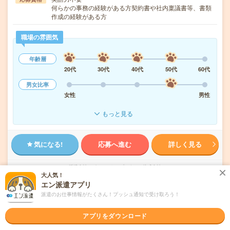
何らかの事務の経験がある方契約書や社内稟議書等、書類
作成の経験がある方
職場の雰囲気
年齢層
20代
30代
40代
50代
60代
男女比率
女性
男性
もっと見る
気になる!
応募へ進む
詳しく見る
派遣会社
パーソルテンプスタッフ株式会社
大人気！
エン派遣アプリ
未読
掲載日
2026/08/06
派遣のお仕事情報がたくさん！プッシュ通知で受け取ろう！
アプリをダウンロード
1750円＊＼いまどきIT企業で働こう／法人対
応経験あればOK！いろいろ事務