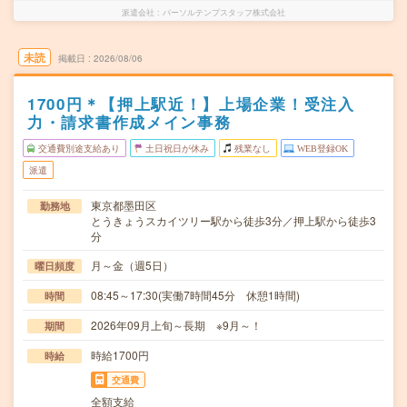
派遣会社
パーソルテンプスタッフ株式会社
未読
掲載日
2026/08/06
1700円＊【押上駅近！】上場企業！受注入
力・請求書作成メイン事務
交通費別途支給あり
土日祝日が休み
残業なし
WEB登録OK
派遣
東京都墨田区
勤務地
とうきょうスカイツリー駅から徒歩3分／押上駅から徒歩3
分
月～金（週5日）
曜日頻度
08:45～17:30(実働7時間45分 休憩1時間)
時間
2026年09月上旬～長期 ※9月～！
期間
時給1700円
時給
交通費
全額支給