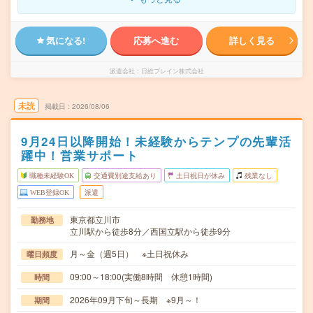
気になる!
応募へ進む
詳しく見る
派遣会社
日総ブレイン株式会社
未読
掲載日
2026/08/06
9月24日以降開始！未経験からテンプの先輩活
躍中！営業サポート
職種未経験OK
交通費別途支給あり
土日祝日が休み
残業なし
WEB登録OK
派遣
東京都立川市
勤務地
立川駅から徒歩8分／西国立駅から徒歩9分
月～金（週5日） ※土日祝休み
曜日頻度
09:00～18:00(実働8時間 休憩1時間)
時間
2026年09月下旬～長期 ※9月～！
期間