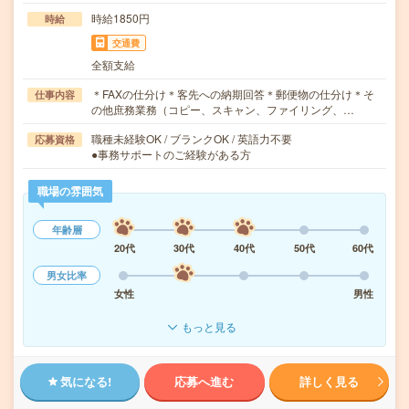
時給1850円
時給
交通費
全額支給
＊FAXの仕分け＊客先への納期回答＊郵便物の仕分け＊そ
仕事内容
の他庶務業務（コピー、スキャン、ファイリング、…
職種未経験OK / ブランクOK / 英語力不要
応募資格
●事務サポートのご経験がある方
職場の雰囲気
年齢層
20代
30代
40代
50代
60代
男女比率
女性
男性
もっと見る
気になる!
応募へ進む
詳しく見る