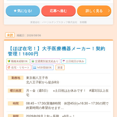
気になる!
応募へ進む
詳しく見る
派遣会社
パーソルテンプスタッフ株式会社 首都圏
未読
掲載日
2026/08/06
【ほぼ在宅！】大手医療機器メーカー！契約
管理！1800円
職種未経験OK
交通費別途支給あり
土日祝日が休み
在宅・リモート
WEB登録OK
派遣
東京都八王子市
勤務地
北八王子駅から徒歩8分
月～金（週5日） ※土日祝はお休みです！ #週3日以上在
曜日頻度
宅
08:45～17:30(実働8時間 休憩45分)※16:30～17:30の間で
時間
終業時間の希望出せます…
2026年09月上旬～長期 ※9月～！
期間