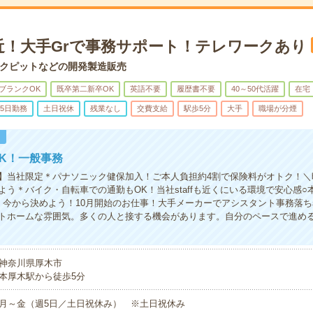
近！大手Grで事務サポート！テレワークあり
クピットなどの開発製造販売
ブランクOK
既卒第二新卒OK
英語不要
履歴書不要
40～50代活躍
在宅
5日勤務
土日祝休
残業なし
交費支給
駅歩5分
大手
職場が分煙
！
K！一般事務
】当社限定＊パナソニック健保加入！ご本人負担約4割で保険料がオトク！＼時
よう＊バイク・自転車での通勤もOK！当社staffも近くにいる環境で安心感○
＊今から決めよう！10月開始のお仕事！大手メーカーでアシスタント事務落
トホームな雰囲気。多くの人と接する機会があります。自分のペースで進め
神奈川県厚木市
本厚木駅から徒歩5分
月～金（週5日／土日祝休み） ※土日祝休み