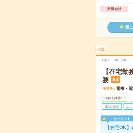
派遣会社
気
未読
掲載日
2026/08/08
【在宅勤務
務
派遣
電機・電
派遣先
職種未経験OK
週5日勤務
土日
ここがポイント
【在宅OK】