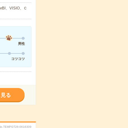
BI、VISIO、Ｃ
男性
コツコツ
く見る
No.TEMPGT26-0616309