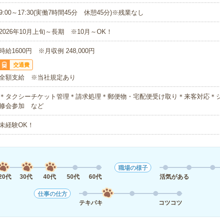
9:00～17:30(実働7時間45分 休憩45分)※残業なし
2026年10月上旬～長期 ※10月～OK！
時給1600円 ※月収例 248,000円
交通費
全額支給 ※当社規定あり
＊タクシーチケット管理＊請求処理＊郵便物・宅配便受け取り＊来客対応＊
修会参加 など
未経験OK！
職場の様子
20代
30代
40代
50代
60代
活気がある
仕事の仕方
テキパキ
コツコツ