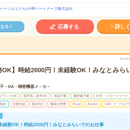
パーソルエクセルHRパートナーズ株式会社
応募する
詳し
になる！
No.RS
OK】時給2000円！未経験OK！みなとみら
子・OA・精密機器メ－カ－
ブランクOK
既卒第二新卒OK
英語不要
履歴書不要
在宅・リモートワーク
祝休
交費支給
駅歩5分
職場が禁煙
Excel
Access
CAD
プログ
！
未経験OK！時給2000円！みなとみらいでのお仕事