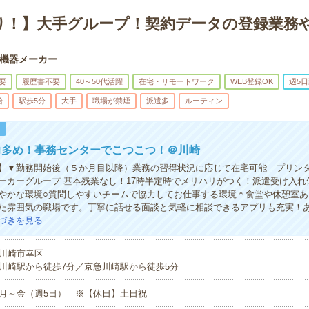
り！】大手グループ！契約データの登録業務や
機器メーカー
要
履歴書不要
40～50代活躍
在宅・リモートワーク
WEB登録OK
週5
給
駅歩5分
大手
職場が禁煙
派遣多
ルーティン
！
力多め！事務センターでこつこつ！＠川崎
】▼勤務開始後（５か月目以降）業務の習得状況に応じて在宅可能 プリン
ーカーグループ 基本残業なし！17時半定時でメリハリがつく！派遣受け入れ
やかな環境○質問しやすいチームで協力してお仕事する環境＊食堂や休憩室あ
た雰囲気の職場です。丁寧に話せる面談と気軽に相談できるアプリも充実！
づきを見る
川崎市幸区
川崎駅から徒歩7分／京急川崎駅から徒歩5分
月～金（週5日） ※【休日】土日祝