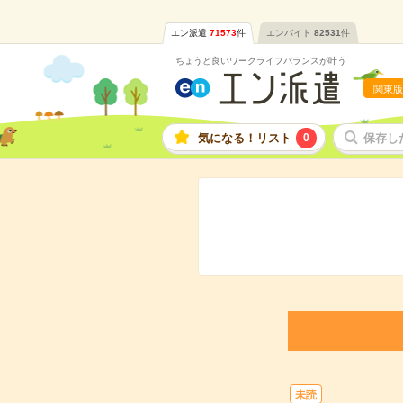
エン派遣
71573
件
エンバイト
82531
件
ちょうど良いワークライフバランスが叶う
関東版
気になる！リスト
0
保存し
未読