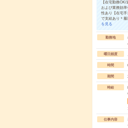
【在宅勤務OK
および業務効率
性あり【在宅手
で支給あり＊履
を見る
勤務地
曜日頻度
時間
期間
時給
仕事内容