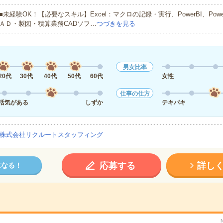
■未経験OK！【必要なスキル】Excel：マクロの記録・実行、PowerBI、Power
ＡＤ・製図・積算業務CADソフ…
つづきを見る
男女比率
20代
30代
40代
50代
60代
女性
仕事の仕方
活気がある
しずか
テキパキ
株式会社リクルートスタッフィング
応募する
詳し
になる！