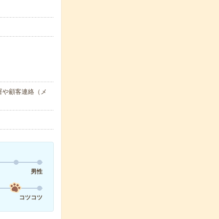
署や顧客連絡（メ
男性
コツコツ