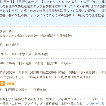
/週4日出社】【日揮グループ】【エクセルマクロできる方】▼大手プラント建
化のお仕事▼弊社派遣スタッフも多数活躍中！▼【2027年2月28日までの期
当あり】自宅（在宅）のみで終日（実働6時間/日以上）就業した場合に、 規
歴書不要＆来社不要、オンラインですぐにWeb登録OK #初めての派遣歓迎 
横浜市西区
みなとみらい駅から徒歩1分／桜木町駅から徒歩14分
月～金／週5日
09:00-18:00（休憩60分）実働8時間
2026年09月01日～長期 ※開始日相談OK ※9月～！
時給2000円 月収例 34万円 時給2000円×実働8h×週5日×4週+残業10h 
のではありません。※給与即受取りサービス利用可（利用条件有）
交通費
1ヶ月3万円を上限として実費支給
事務および業務効率化のお仕事・図面データを専用システムにアップロード
や修正・コピー、ファイリング・資料作成→上記作業の自動…
つづきを見る