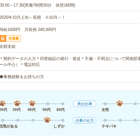
09:00～17:30(実働7時間30分 休憩1時間)
2026年10月上旬～長期 ※10月～！
時給1600円 月収例 240,000円
交通費
全額支給
＊契約データの入力＊ID登録証の発行・発送＊不備・不明点について関係部
ール中心）＊電話対応
◆事務経験をお持ちの方
男女比率
20代
30代
40代
50代
60代
女性
仕事の仕方
活気がある
しずか
テキパキ