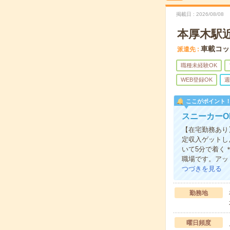
掲載日
2026/08/08
本厚木駅
車載コッ
派遣先
職種未経験OK
WEB登録OK
週
ここがポイント
スニーカーO
【在宅勤務あり
定収入ゲットし
いて5分で着く
職場です。アッ
つづきを見る
勤務地
曜日頻度