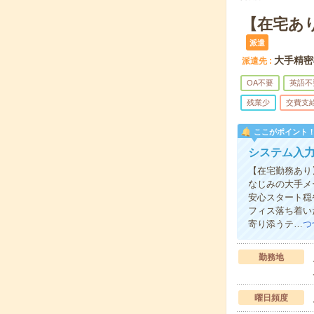
【在宅あ
派遣
大手精密
派遣先
OA不要
英語不
残業少
交費支
ここがポイント
システム入
【在宅勤務あり
なじみの大手メ
安心スタート穏
フィス落ち着い
寄り添うテ…
つ
勤務地
曜日頻度