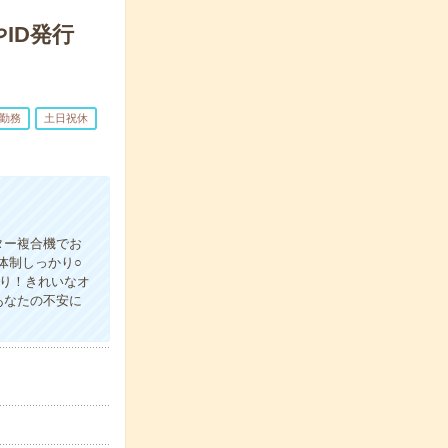
ID発行
日勤務
土日祝休
ター複合機でお
体制しっかり○
り！きれいなオ
あなたの不安に