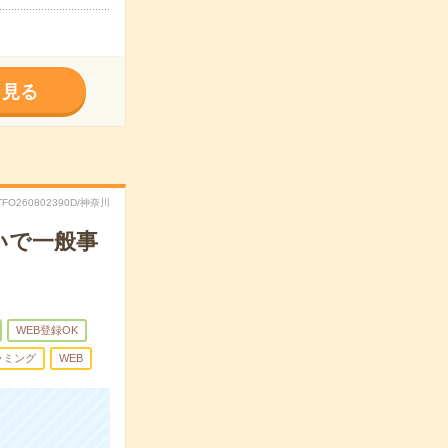
く見る
TFO260802390D/神奈川
いで一般事
WEB登録OK
ラミング
WEB