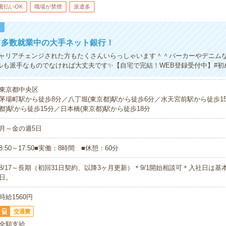
週払いOK
職場が禁煙
派遣多
！
フ多数就業中の大手ネット銀行！
ャリアチェンジされた方もたくさんいらっしゃいます＾＾パーカーやデニム
ルも派手なものでなければ大丈夫です✨【自宅で完結！WEB登録受付中】#初
東京都中央区
茅場町駅から徒歩8分／八丁堀(東京都)駅から徒歩6分／水天宮前駅から徒歩1
都)駅から徒歩15分／日本橋(東京都)駅から徒歩18分
月～金の週5日
8:50～17:50■実働：8時間 ■休憩：60分
8/17～長期（初回31日契約、以降3ヶ月更新）＊9/1開始相談可＊入社日は基本
日。
時給1560円
交通費
全額支給