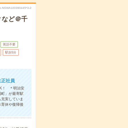
o.NSWA100390445*3-2
クなど＠千
英語不要
駅歩5分
は正社員
K！ ＊明治安
場町」が最寄駅
も充実していま
休育休や復帰後