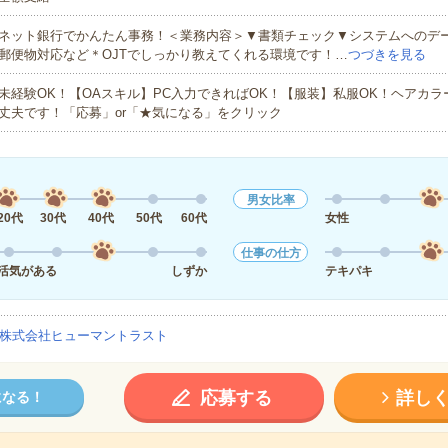
ネット銀行でかんたん事務！＜業務内容＞▼書類チェック▼システムへのデ
郵便物対応など＊OJTでしっかり教えてくれる環境です！…
つづきを見る
未経験OK！【OAスキル】PC入力できればOK！【服装】私服OK！ヘアカ
丈夫です！「応募」or「★気になる」をクリック
男女比率
20代
30代
40代
50代
60代
女性
仕事の仕方
活気がある
しずか
テキパキ
株式会社ヒューマントラスト
応募する
詳し
になる！