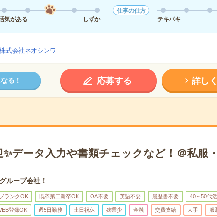
仕事の仕方
活気がある
しずか
テキパキ
株式会社ネオシンワ
応募する
詳し
になる！
迎✨データ入力や書類チェックなど！＠私服
グループ会社！
ブランクOK
既卒第二新卒OK
OA不要
英語不要
履歴書不要
40～50代
WEB登録OK
週5日勤務
土日祝休
残業少
金融
交費支給
大手
服