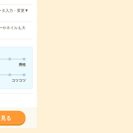
ータ入力・変更▼
ラーやネイルも大
男性
コツコツ
く見る