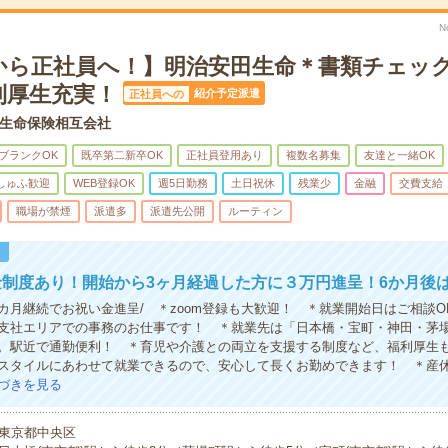
N
から正社員へ！】明治安田生命＊書類チェッ
利厚生充実！
紹介予定派遣
正社員への
生命保険相互会社
ブランクOK
既卒第二新卒OK
正社員登用あり
複数名募集
友達と一緒OK
しゅふ歓迎
WEB登録OK
週5日勤務
土日祝休
残業少
金融
交費支給
職場が禁煙
派遣多
派遣先公開
ルーティン
！
制度あり！開始から3ヶ月経過した方に３万円進呈！6か月後
カ月継続でお祝い金進呈/ ＊zoom登録も大歓迎！ ＊就業開始日はご相談O
支社エリアでの事務のお仕事です！ ＊就業先は「日本橋・宝町・神田・茅
。駅近で通勤便利！ ＊育児や介護との両立を支援する制度など、福利厚生
スタイルにあわせて就業できるので、安心して長くお勤めできます！ ＊産
づきを見る
東京都中央区