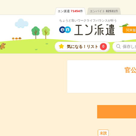
エン派遣
71454
件
エンバイト
82531
件
ちょうど良いワークライフバランスが叶う
関東版
気になる！リスト
0
保存し
官
未読