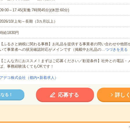
09:00～17:45(実働:7時間45分)(休憩:60分)
2026/10/上旬～長期（3カ月以上）
時給1830円
【ふるさと納税に関わる事務】お礼品を提供する事業者の問い合わせや他部
いて事業者への状況確認対応がメインです（掲載中お礼品の…
つづきを見る
【こんな方におススメ！まずはご応募ください／歓迎条件】社外との電話・
ば、事務経験浅くてもOKです！
アデコ株式会社（都内×新着求人）
応募する
詳し
になる！