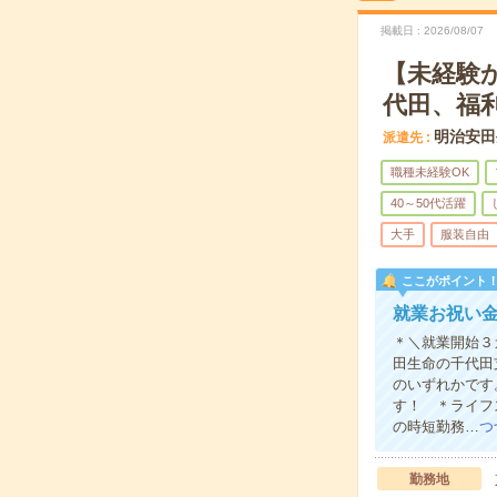
掲載日
2026/08/07
【未経験
代田、福
明治安田
派遣先
職種未経験OK
40～50代活躍
大手
服装自由
ここがポイント
就業お祝い金
＊＼就業開始３
田生命の千代田
のいずれかです
す！ ＊ライフ
の時短勤務…
つ
勤務地