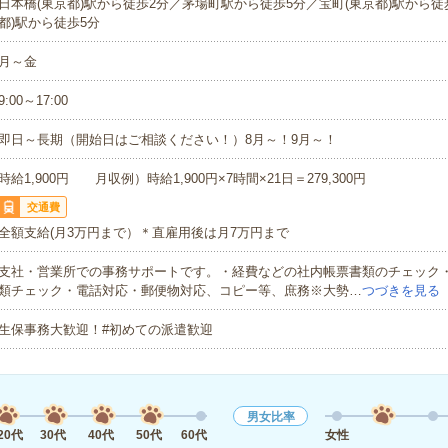
日本橋(東京都)駅から徒歩2分／茅場町駅から徒歩5分／宝町(東京都)駅から徒
都)駅から徒歩5分
月～金
9:00～17:00
即日～長期（開始日はご相談ください！）8月～！9月～！
時給1,900円 月収例）時給1,900円×7時間×21日＝279,300円
交通費
全額支給(月3万円まで）＊直雇用後は月7万円まで
支社・営業所での事務サポートです。・経費などの社内帳票書類のチェック
類チェック・電話対応・郵便物対応、コピー等、庶務※大勢…
つづきを見る
生保事務大歓迎！#初めての派遣歓迎
男女比率
20代
30代
40代
50代
60代
女性