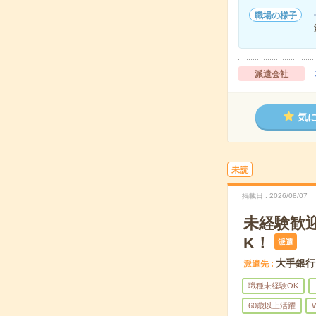
職場の様子
派遣会社
気
未読
掲載日
2026/08/07
未経験歓
K！
派遣
大手銀行
派遣先
職種未経験OK
60歳以上活躍