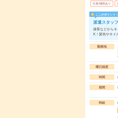
社食/補助あり
ここがポイント
派遣スタッ
接客などからキ
K！髪色やネイ
勤務地
曜日頻度
時間
期間
時給