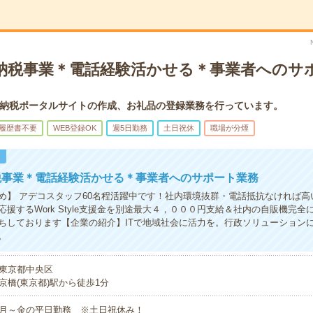
納税事業＊電話経験活かせる＊事業者へのサ
納税ポータルサイトの作成、お礼品の登録業務を行っています。
履歴書不要
WEB登録OK
週5日勤務
土日祝休
職場が分煙
！
税事業＊電話経験活かせる＊事業者へのサポート業務
め】 アデコスタッフ60名程活躍中です！社内環境抜群・電話抵抗なければ高
応援するWork Style支援金を別途最大４，０００円支給＆社内の自販機完全
ちしております【企業の紹介】ITで地域社会に活力を。行政ソリューション
。
東京都中央区
京橋(東京都)駅から徒歩1分
月～金の平日勤務 ※土日祝休み！