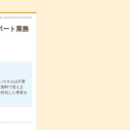
No.ADCOSAA01492806
ポート業務
いスキルは不要
に無料で使えま
に特化した事業を