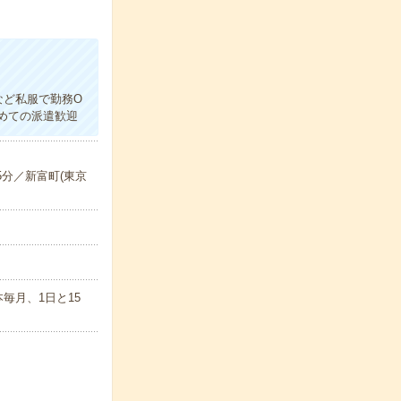
など私服で勤務O
めての派遣歓迎
5分／新富町(東京
毎月、1日と15