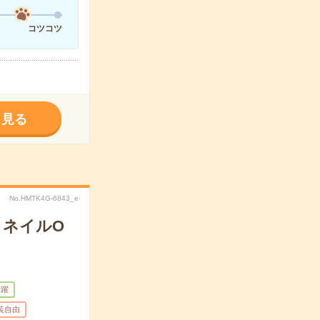
コツコツ
く見る
No.HMTK4G-6843_e
・ネイルO
活躍
装自由