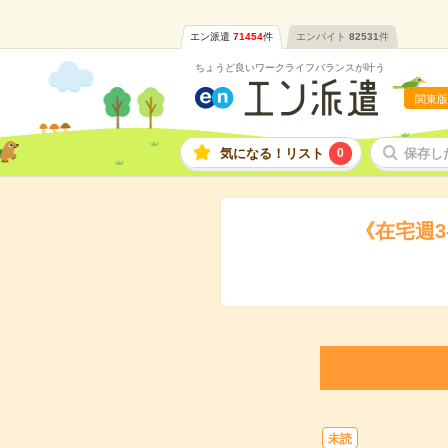
エン派遣
71454
件
エンバイト
82531
件
ちょうど良いワークライフバランスが叶う
関東版
気になる！リスト
0
保存し
《在宅週
未読