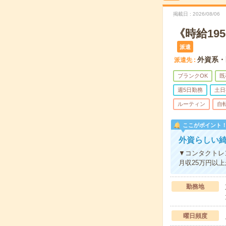
掲載日
2026/08/06
《時給19
派遣
外資系・
派遣先
ブランクOK
既
週5日勤務
土日
ルーティン
自
ここがポイント
外資らしい綺
▼コンタクトレ
月収25万円以
勤務地
曜日頻度