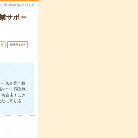
No.TEMPGT26-0624215
営業サポー
OK
週5日勤務
／
ービス企業＊難
場です！同業務
ルも自由！にぎ
なたに寄り添