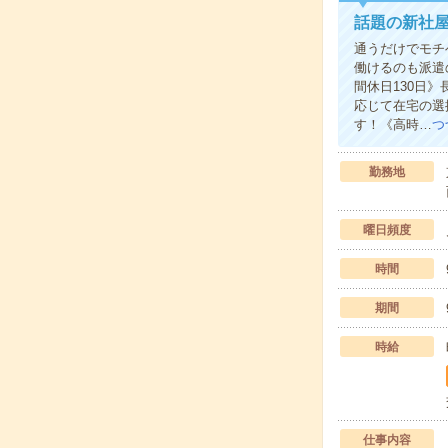
話題の新社
通うだけでモチ
働けるのも派遣
間休日130日
応じて在宅の選
す！《高時…
つ
勤務地
曜日頻度
時間
期間
時給
仕事内容