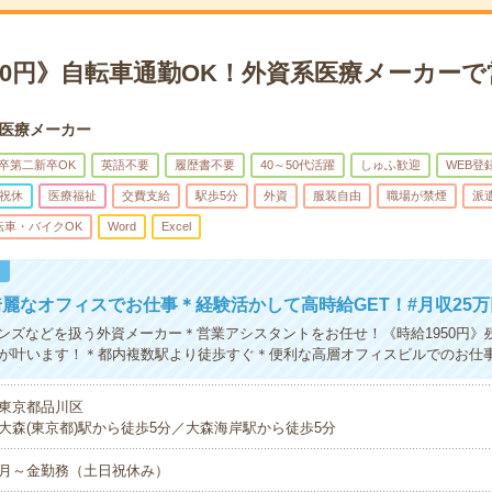
50円》自転車通勤OK！外資系医療メーカー
医療メーカー
卒第二新卒OK
英語不要
履歴書不要
40～50代活躍
しゅふ歓迎
WEB登
祝休
医療福祉
交費支給
駅歩5分
外資
服装自由
職場が禁煙
派
転車・バイクOK
Word
Excel
！
麗なオフィスでお仕事＊経験活かして高時給GET！#月収25
ンズなどを扱う外資メーカー＊営業アシスタントをお任せ！《時給1950円》
上が叶います！＊都内複数駅より徒歩すぐ＊便利な高層オフィスビルでのお仕
東京都品川区
大森(東京都)駅から徒歩5分／大森海岸駅から徒歩5分
月～金勤務（土日祝休み）