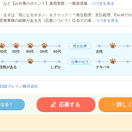
など【お仕事のポイント】雇用形態：一般派遣服…
つづきを見る
・まずは「気になるボタン」をクリック！＊発注処理、支払処理、Excelで
営業事務の経験がある方《応募について》Q.全ての条…
つづきを見る
男女比率
20代
30代
40代
50代
60代
女性
仕事の仕方
活気がある
しずか
テキパキ
日総ブレイン株式会社
応募する
詳し
になる！