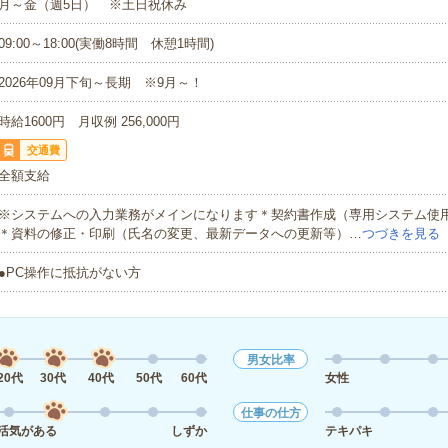
月～金（週5日） ※土日祝休み
09:00～18:00(実働8時間 休憩1時間)
2026年09月下旬～長期 ※9月～！
時給1600円 月収例 256,000円
交通費
全額支給
※システムへの入力業務がメインになります＊契約書作成（専用システム使
＊資料の修正・印刷（氏名の変更、最新データへの更新等）…
つづきを見る
●PC操作に抵抗がない方
男女比率
20代
30代
40代
50代
60代
女性
仕事の仕方
活気がある
しずか
テキパキ