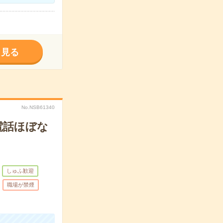
く見る
No.NSB61340
電話ほぼな
しゅふ歓迎
職場が禁煙