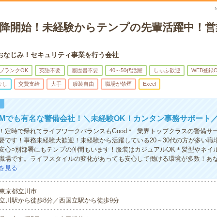
日以降開始！未経験からテンプの先輩活躍中！
おなじみ！セキュリティ事業を行う会社
ブランクOK
英語不要
履歴書不要
40～50代活躍
しゅふ歓迎
WEB登録
なし
交費支給
大手
服装自由
職場が禁煙
Excel
！
Mでも有名な警備会社！＼未経験OK！カンタン事務サポート
！定時で帰れてライフワークバランスもGood＊ 業界トップクラスの警備サ
要です！事務未経験大歓迎！未経験から活躍している20～30代の方が多い職
安心○別部署にもテンプの仲間もいます！服装はカジュアルOK＊髪型やネイ
職場です。ライフスタイルの変化があっても安心して働ける環境が多数！あ
を見る
東京都立川市
立川駅から徒歩8分／西国立駅から徒歩9分