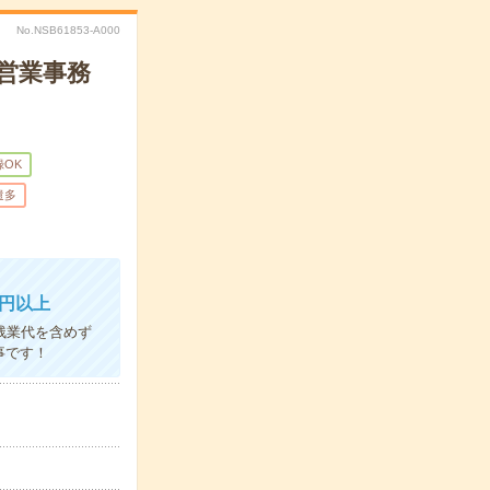
No.NSB61853-A000
で営業事務
録OK
遣多
万円以上
残業代を含めず
事です！