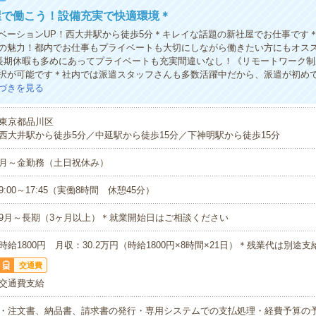
屋で働こう！設備充実で快適環境＊
ベーションUP！西大井駅から徒歩5分＊キレイな話題の新社屋でお仕事です
の魅力！都内でお仕事もプライベートも大切にしながら働きたい方にもオス
》長期休暇も多めにあってプライベートも充実間違いなし！《リモートワーク
択が可能です＊社内では派遣スタッフさんも多数活躍中だから、派遣が初め
づきを見る
東京都品川区
西大井駅から徒歩5分／中延駅から徒歩15分／下神明駅から徒歩15分
月～金勤務（土日祝休み）
9:00～17:45（実働8時間 休憩45分）
9月～長期（3ヶ月以上）＊就業開始日はご相談ください
時給1800円 月収：30.2万円（時給1800円×8時間×21日）＊残業代は別途支
交通費
交通費支給
・注文書、納品書、請求書の発行・専用システムでの支払処理・経費予算の予実績