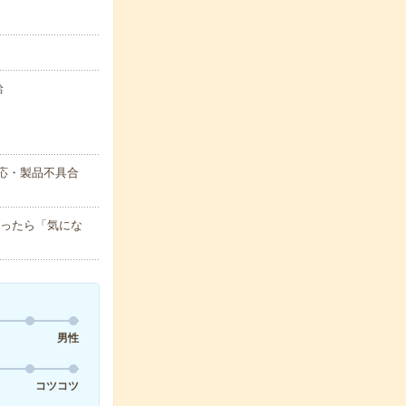
給
応・製品不具合
迷ったら「気にな
男性
コツコツ