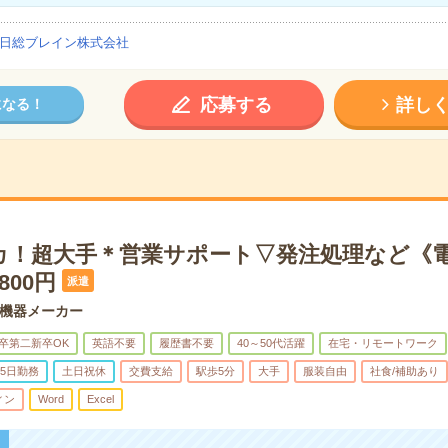
日総ブレイン株式会社
応募する
詳し
になる！
カ！超大手＊営業サポート▽発注処理など《
800円
派遣
機器メーカー
卒第二新卒OK
英語不要
履歴書不要
40～50代活躍
在宅・リモートワーク
5日勤務
土日祝休
交費支給
駅歩5分
大手
服装自由
社食/補助あり
ィン
Word
Excel
！