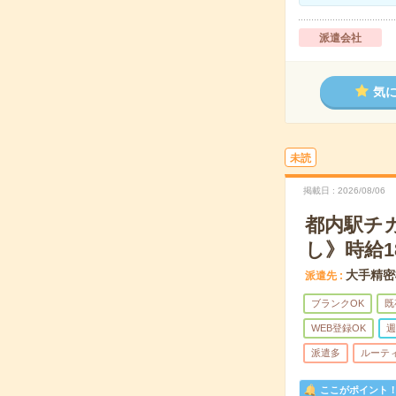
派遣会社
気
未読
掲載日
2026/08/06
都内駅チ
し》時給1
大手精密
派遣先
ブランクOK
既
WEB登録OK
週
派遣多
ルーテ
ここがポイント