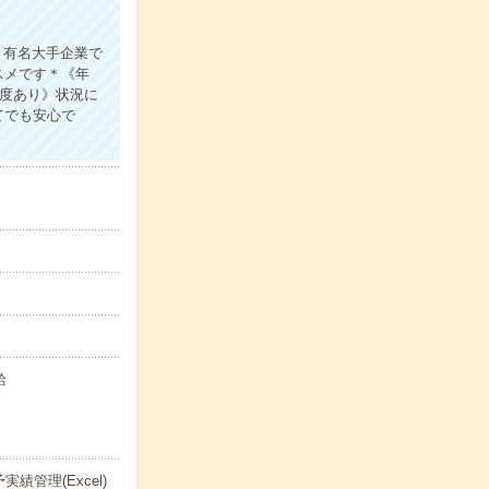
＊有名大手企業で
スメです＊《年
制度あり》状況に
てでも安心で
給
管理(Excel)