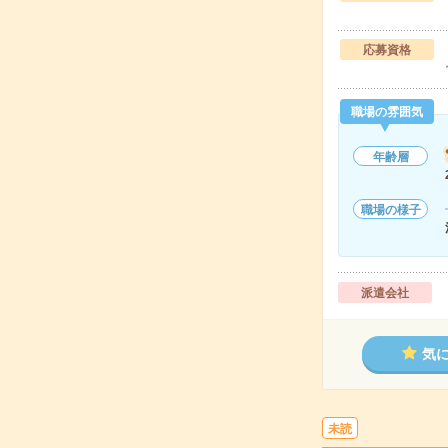
応募資格
職場の雰囲気
年齢層
職場の様子
派遣会社
気
未読