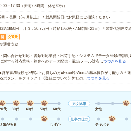
9:00～17:30（実働7.5時間 休憩60分）
9月～長期（3ヶ月以上）＊就業開始日はお気軽にご相談ください
時給1950円 月収：30.7万円（時給1950円×7.5時間×21日）＊残業代別途支
交通費
交通費支給
・問い合わせ対応・書類対応業務・出荷手配・システムでデータ登録/申請対
に対する対応業務・顧客へのデータ配信・電話/メール対応…
つづきを見る
●営業事務経験を3年以上お持ちの方●ExcelやWordの基本操作が可能な方＊
るボタン」をクリック！《登録について》弊社の…
つづきを見る
男女比率
20代
30代
40代
50代
60代
女性
仕事の仕方
活気がある
しずか
テキパキ