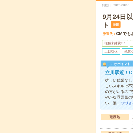
掲載日
2026/08/06
9月24
ト
派遣
CMでも
派遣先
職種未経験OK
土日祝休
残業
ここがポイント
立川駅近！C
嬉しい残業なし
しいスキルは不
の方がいるので
やかな雰囲気の
い、無…
つづき
勤務地