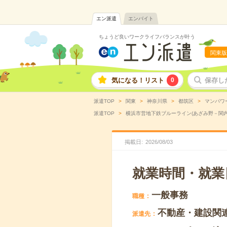
エン派遣
エンバイト
ちょうど良いワークライフバランスが叶う
関東版
気になる！リスト
0
保存し
派遣TOP
関東
神奈川県
都筑区
マンパワ
派遣TOP
横浜市営地下鉄ブルーライン(あざみ野－関内
掲載日
2026
/
08
/
03
就業時間・就業
一般事務
職種
不動産・建設関
派遣先