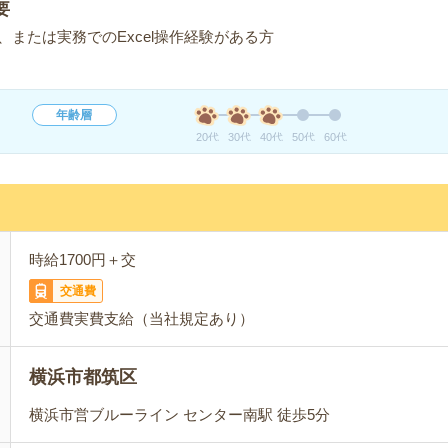
要
または実務でのExcel操作経験がある方
年齢層
20代
30代
40代
50代
60代
時給1700円＋交
交通費
交通費実費支給（当社規定あり）
横浜市都筑区
横浜市営ブルーライン センター南駅 徒歩5分