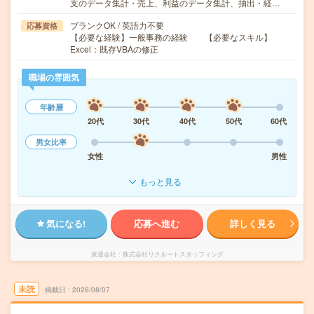
支のデータ集計・売上、利益のデータ集計、抽出・経…
ブランクOK / 英語力不要
応募資格
【必要な経験】一般事務の経験 【必要なスキル】
Excel：既存VBAの修正
職場の雰囲気
年齢層
20代
30代
40代
50代
60代
男女比率
女性
男性
もっと見る
気になる!
応募へ進む
詳しく見る
派遣会社
株式会社リクルートスタッフィング
未読
掲載日
2026/08/07