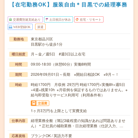
【在宅勤務OK】服装自由＊目黒での経理事務
交通費別途支給あり
土日祝日が休み
在宅・リモート
WEB登録OK
派遣
東京都品川区
勤務地
目黒駅から徒歩1分
月～金／週5日 #週3日以上在宅
曜日頻度
09:00-18:00（休憩60分）実働8時間
時間
2026年09月01日～長期 ※開始日相談OK ※9月～！
期間
時給1700円 月収例 29万円 時給1700円×実働8h×週5日
時給
×4週+残業10h ※月収例を保証するものではありません。※
給与即受取りサービス利用可（利用条件有）
交通費
1ヶ月3万円を上限として実費支給
経理業務全般（簿記3級程度の知識があれば問題ありませ
仕事内容
ん）＊正社員の補助業務・日次経理業務（仕訳入力、…
ブランクOK / 英語力不要
応募資格