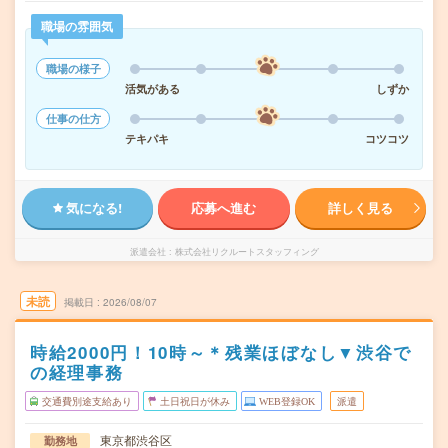
職場の雰囲気
職場の様子
活気がある
しずか
仕事の仕方
テキパキ
コツコツ
気になる!
応募へ進む
詳しく見る
派遣会社
株式会社リクルートスタッフィング
未読
掲載日
2026/08/07
時給2000円！10時～＊残業ほぼなし▼渋谷で
の経理事務
交通費別途支給あり
土日祝日が休み
WEB登録OK
派遣
東京都渋谷区
勤務地