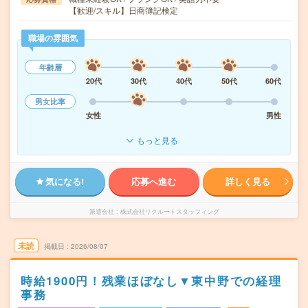
【歓迎/スキル】日商簿記検定
職場の雰囲気
年齢層
20代
30代
40代
50代
60代
男女比率
女性
男性
もっと見る
気になる!
応募へ進む
詳しく見る
派遣会社
株式会社リクルートスタッフィング
未読
掲載日
2026/08/07
時給1900円！残業ほぼなし▼東中野での経理
事務