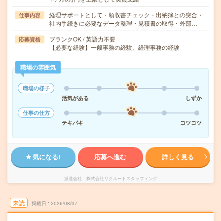
経理サポートとして・領収書チェック・出納簿との突合・
仕事内容
社内手続きに必要なデータ整理・見積書の取得・外部…
ブランクOK / 英語力不要
応募資格
【必要な経験】一般事務の経験、経理事務の経験
職場の雰囲気
職場の様子
活気がある
しずか
仕事の仕方
テキパキ
コツコツ
気になる!
応募へ進む
詳しく見る
派遣会社
株式会社リクルートスタッフィング
未読
掲載日
2026/08/07