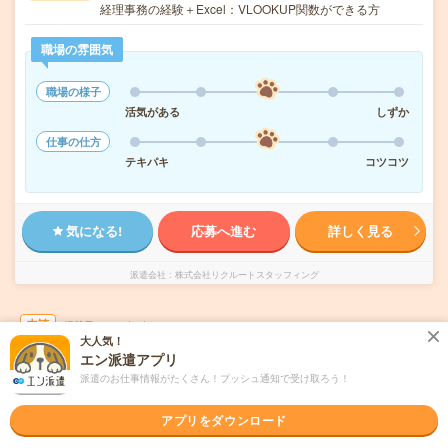
経理事務の経験＋Excel：VLOOKUP関数ができる方
職場の雰囲気
職場の様子
活気がある
しずか
仕事の仕方
テキパキ
コツコツ
気になる!
応募へ進む
詳しく見る
派遣会社
株式会社リクルートスタッフィング
未読
掲載日
2026/08/07
大人気！
エン派遣アプリ
10時～＊【コツコツ】残業ほぼなし▼服装自
派遣のお仕事情報がたくさん！プッシュ通知で受け取ろう！
由＊大手放送局で経理事務
アプリをダウンロード
交通費別途支給あり
土日祝日が休み
WEB登録OK
派遣