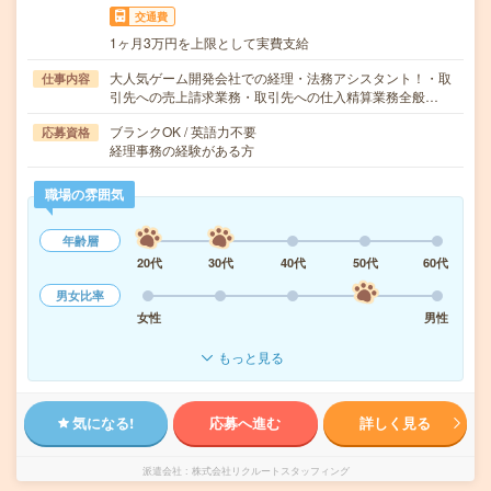
交通費
1ヶ月3万円を上限として実費支給
大人気ゲーム開発会社での経理・法務アシスタント！・取
仕事内容
引先への売上請求業務・取引先への仕入精算業務全般…
ブランクOK / 英語力不要
応募資格
経理事務の経験がある方
職場の雰囲気
年齢層
20代
30代
40代
50代
60代
男女比率
女性
男性
もっと見る
気になる!
応募へ進む
詳しく見る
派遣会社
株式会社リクルートスタッフィング