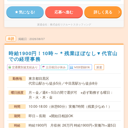
気になる!
応募へ進む
詳しく見る
派遣会社
株式会社リクルートスタッフィング
未読
掲載日
2026/08/07
時給1900円！10時～＊残業ほぼなし▼代官山
での経理事務
交通費別途支給あり
土日祝日が休み
WEB登録OK
派遣
東京都目黒区
勤務地
代官山駅から徒歩5分／中目黒駅から徒歩8分
月～金／週4～5日の間で選択可 ※必ず勤務する曜日：
曜日頻度
月・火・木・金
10:00-18:00（休憩60分）実働7時間（残業少なめ！）
時間
即日～長期 ※開始日相談OK
期間
時給1900円 月収例 26万円 時給1900円×実働7h×週5日
時給