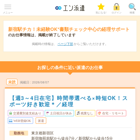
メニュー
気になる!
ログイン
検索
新宿駅チカ！未経験OK*書類チェック中心の経理サポート
のお仕事情報は、掲載が終了しています
掲載時の情報は、
ページ下部
からご覧いただけます。
お探しの条件に近い派遣のお仕事
未読
掲載日
2026/08/07
【週3～4日在宅】時間帯選べる×時短OK！ス
ポーツ好き歓迎＊／経理
交通費別途支給あり
土日祝日が休み
残業なし
在宅・リモート
WEB登録OK
派遣
東京都新宿区
勤務地
新宿御苑前駅から徒歩7分／新宿駅から徒歩15分