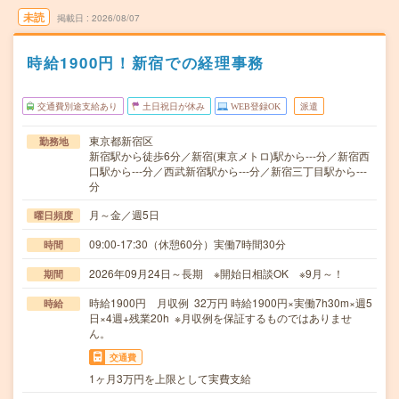
未読
掲載日
2026/08/07
時給1900円！新宿での経理事務
交通費別途支給あり
土日祝日が休み
WEB登録OK
派遣
東京都新宿区
勤務地
新宿駅から徒歩6分／新宿(東京メトロ)駅から---分／新宿西
口駅から---分／西武新宿駅から---分／新宿三丁目駅から---
分
月～金／週5日
曜日頻度
09:00-17:30（休憩60分）実働7時間30分
時間
2026年09月24日～長期 ※開始日相談OK ※9月～！
期間
時給1900円 月収例 32万円 時給1900円×実働7h30m×週5
時給
日×4週+残業20h ※月収例を保証するものではありませ
ん。
交通費
1ヶ月3万円を上限として実費支給