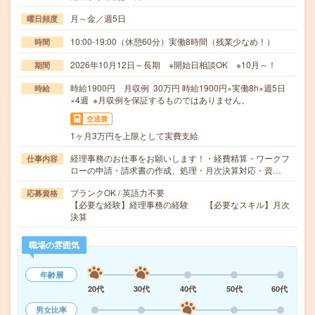
月～金／週5日
曜日頻度
10:00-19:00（休憩60分）実働8時間（残業少なめ！）
時間
2026年10月12日～長期 ※開始日相談OK ※10月～！
期間
時給1900円 月収例 30万円 時給1900円×実働8h×週5日
時給
×4週 ※月収例を保証するものではありません。
交通費
1ヶ月3万円を上限として実費支給
経理事務のお仕事をお願いします！・経費精算・ワークフ
仕事内容
ローの申請・請求書の作成、処理・月次決算対応・資…
ブランクOK / 英語力不要
応募資格
【必要な経験】経理事務の経験 【必要なスキル】月次
決算
職場の雰囲気
年齢層
20代
30代
40代
50代
60代
男女比率