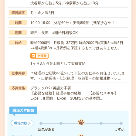
渋谷駅から徒歩5分／神泉駅から徒歩13分
月～金／週5日
曜日頻度
10:00-19:00（休憩60分）実働8時間（残業少なめ！）
時間
即日～長期 ※開始日相談OK
期間
時給2000円 月収例 32万円 時給2000円×実働8h×週5日
時給
×4週+残業3h ※月収例を保証するものではありません。
交通費
1ヶ月3万円を上限として実費支給
＊経理のご経験を活かして下記のお仕事をお任せいたしま
仕事内容
す。・出納業務・仕訳処理・各部署への情報連携・レ…
ブランクOK / 英語力不要
応募資格
【必要な経験】経理事務の経験 【必要なスキル】
Excel：IF関数、Excel：SUMなどの基本関…
職場の雰囲気
職場の様子
活気がある
しずか