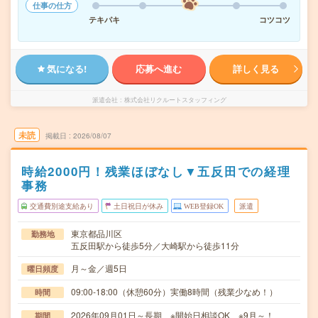
仕事の仕方
テキパキ
コツコツ
気になる!
応募へ進む
詳しく見る
派遣会社
株式会社リクルートスタッフィング
未読
掲載日
2026/08/07
時給2000円！残業ほぼなし▼五反田での経理
事務
交通費別途支給あり
土日祝日が休み
WEB登録OK
派遣
東京都品川区
勤務地
五反田駅から徒歩5分／大崎駅から徒歩11分
月～金／週5日
曜日頻度
09:00-18:00（休憩60分）実働8時間（残業少なめ！）
時間
2026年09月01日～長期 ※開始日相談OK ※9月～！
期間