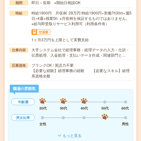
即日～長期 ※開始日相談OK
期間
時給1900円 月収例 29万円 時給1900円×実働7h30m×週5
時給
日×4週+残業5h ※月収例を保証するものではありません。
※給与即受取りサービス利用可（利用条件有）
交通費
1ヶ月3万円を上限として実費支給
大手システム会社で経理事務・経理データの入力・仕訳・
仕事内容
伝票処理、入金処理・支払いデータ作成・関連部門と…
ブランクOK / 英語力不要
応募資格
【必要な経験】経理事務の経験 【必要なスキル】経理
系資格全般
職場の雰囲気
年齢層
20代
30代
40代
50代
60代
男女比率
女性
男性
もっと見る