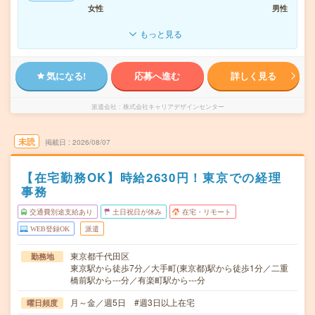
女性
男性
もっと見る
気になる!
応募へ進む
詳しく見る
派遣会社
株式会社キャリアデザインセンター
未読
掲載日
2026/08/07
【在宅勤務OK】時給2630円！東京での経理
事務
交通費別途支給あり
土日祝日が休み
在宅・リモート
WEB登録OK
派遣
東京都千代田区
勤務地
東京駅から徒歩7分／大手町(東京都)駅から徒歩1分／二重
橋前駅から---分／有楽町駅から---分
月～金／週5日 #週3日以上在宅
曜日頻度