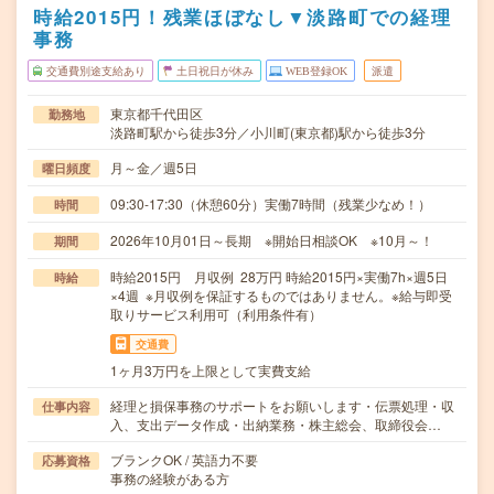
時給2015円！残業ほぼなし▼淡路町での経理
事務
交通費別途支給あり
土日祝日が休み
WEB登録OK
派遣
東京都千代田区
勤務地
淡路町駅から徒歩3分／小川町(東京都)駅から徒歩3分
月～金／週5日
曜日頻度
09:30-17:30（休憩60分）実働7時間（残業少なめ！）
時間
2026年10月01日～長期 ※開始日相談OK ※10月～！
期間
時給2015円 月収例 28万円 時給2015円×実働7h×週5日
時給
×4週 ※月収例を保証するものではありません。※給与即受
取りサービス利用可（利用条件有）
交通費
1ヶ月3万円を上限として実費支給
経理と損保事務のサポートをお願いします・伝票処理・収
仕事内容
入、支出データ作成・出納業務・株主総会、取締役会…
ブランクOK / 英語力不要
応募資格
事務の経験がある方