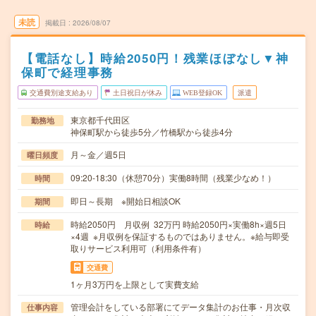
未読
掲載日
2026/08/07
【電話なし】時給2050円！残業ほぼなし▼神
保町で経理事務
交通費別途支給あり
土日祝日が休み
WEB登録OK
派遣
東京都千代田区
勤務地
神保町駅から徒歩5分／竹橋駅から徒歩4分
月～金／週5日
曜日頻度
09:20-18:30（休憩70分）実働8時間（残業少なめ！）
時間
即日～長期 ※開始日相談OK
期間
時給2050円 月収例 32万円 時給2050円×実働8h×週5日
時給
×4週 ※月収例を保証するものではありません。※給与即受
取りサービス利用可（利用条件有）
交通費
1ヶ月3万円を上限として実費支給
管理会計をしている部署にてデータ集計のお仕事・月次収
仕事内容