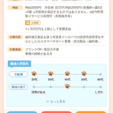
時給2000円 月収例 32万円 時給2000円×実働8h×週5日
時給
×4週 ※月収例を保証するものではありません。※給与即受
取りサービス利用可（利用条件有）
交通費
1ヶ月3万円を上限として実費支給
歯科矯正製品を扱う外資系メーカーでの請求売掛管理を中
仕事内容
心としたカスタマーサポート業務・担当製品（歯科矯…
ブランクOK / 英語力不要
応募資格
事務の経験がある方
職場の雰囲気
年齢層
20代
30代
40代
50代
60代
職場の様子
活気がある
しずか
もっと見る