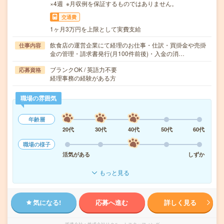
×4週 ※月収例を保証するものではありません。
交通費
1ヶ月3万円を上限として実費支給
飲食店の運営企業にて経理のお仕事・仕訳・買掛金や売掛
仕事内容
金の管理・請求書発行(月100件前後)・入金の消…
ブランクOK / 英語力不要
応募資格
経理事務の経験がある方
職場の雰囲気
年齢層
20代
30代
40代
50代
60代
職場の様子
活気がある
しずか
もっと見る
気になる!
応募へ進む
詳しく見る