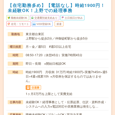
【在宅勤務多め】【電話なし】時給1900円！
未経験OK！上野での経理事務
職種未経験OK
交通費別途支給あり
土日祝日が休み
在宅・リモート
WEB登録OK
派遣
東京都台東区
勤務地
上野駅から徒歩2分／仲御徒町駅から徒歩5分
月～金／週5日 #週3日以上在宅
曜日頻度
08:50-17:20（休憩45分）実働7時間45分
時間
即日～長期 ※開始日相談OK
期間
時給1900円 月収例 31万円 時給1900円×実働7h45m×週5
時給
日×4週+残業10h ※月収例を保証するものではありませ
ん。
交通費
1ヶ月3万円を上限として実費支給
未経験OK！経理事務として・伝票起票、仕訳・資料作成・
仕事内容
システムへの入力※電話対応や庶務業務は発生しな…
職種未経験OK / ブランクOK / 英語力不要
応募資格