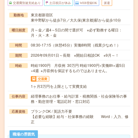
交通費別途支給あり
土日祝日が休み
WEB登録OK
派遣
東京都新宿区
勤務地
東中野駅から徒歩7分／大久保(東京都)駅から徒歩10分
月～金／週4～5日の間で選択可 ※必ず勤務する曜日：
曜日頻度
月・火・木・金
08:30-17:15（休憩45分）実働8時間（残業少なめ！）
時間
2026年09月01日～長期 ※開始日相談OK ※9月～！
期間
時給1900円 月収例 30万円 時給1900円×実働8h×週5日
時給
×4週 ※月収例を保証するものではありません。
交通費
1ヶ月3万円を上限として実費支給
経理事務のお仕事・給与計算・税務関係・社会保険等の事
仕事内容
務・勤怠管理・電話応対・窓口対応
ブランクOK / 英語力不要
応募資格
【必要な経験】給与・社保事務の経験 Word：入力、修
正
職場の雰囲気