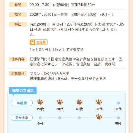
09:00-17:30（休憩60分）実働7時間30分
時間
2026年09月01日～長期 ※開始日相談OK ※9月～！
期間
時給2630円 月収例 42万円 時給2630円×実働7h30m×週5
時給
日×4週+残業10h ※月収例を保証するものではありませ
ん。
交通費
1ヶ月3万円を上限として実費支給
経理部門にて固定資産業務や会計業務を担当頂きます・固
仕事内容
定資産に関するデータ確認、管理業務・会計、税務関…
ブランクOK / 英語力不要
応募資格
経理事務の経験＋Excel：データ集計ができる方
職場の雰囲気
年齢層
20代
30代
40代
50代
60代
男女比率
女性
男性