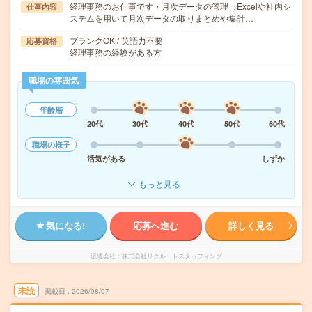
経理事務のお仕事です・月次データの管理→Excelや社内シ
仕事内容
ステムを用いて月次データの取りまとめや集計…
ブランクOK / 英語力不要
応募資格
経理事務の経験がある方
職場の雰囲気
年齢層
20代
30代
40代
50代
60代
職場の様子
活気がある
しずか
もっと見る
気になる!
応募へ進む
詳しく見る
派遣会社
株式会社リクルートスタッフィング
未読
掲載日
2026/08/07