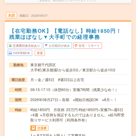
派遣会社
株式会社リクルートスタッフィング
未読
掲載日
2026/08/07
【在宅勤務OK】【電話なし】時給1850円！
残業ほぼなし▼大手町での経理事務
交通費別途支給あり
土日祝日が休み
在宅・リモート
WEB登録OK
派遣
東京都千代田区
勤務地
大手町(東京都)駅から徒歩3分／東京駅から徒歩10分
月～金／週5日 #週3日以上在宅
曜日頻度
09:15-17:15（休憩60分）実働7時間（残業少なめ！）
時間
2026年08月27日～長期 ※開始日相談OK ※8月～！
期間
時給1850円 月収例 25万円 時給1850円×実働7h×週5日
時給
×4週 ※月収例を保証するものではありません。※給与即受
取りサービス利用可（利用条件有）
交通費
1ヶ月3万円を上限として実費支給