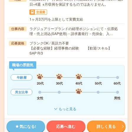
日×4週 ※月収例を保証するものではありません。
交通費
1ヶ月3万円を上限として実費支給
ラグジュアリーブランドの経理ポジションにて・伝票処
仕事内容
理・売上消込(SAP使用)・請求書発行・売掛金、入…
ブランクOK / 英語力不要
応募資格
【必要な経験】経理事務の経験 【歓迎/スキル】
SAP R/3
職場の雰囲気
年齢層
20代
30代
40代
50代
60代
男女比率
女性
男性
もっと見る
気になる!
応募へ進む
詳しく見る