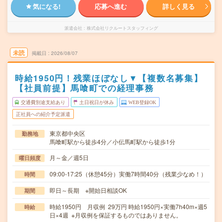
気になる!
応募へ進む
詳しく見る
派遣会社
株式会社リクルートスタッフィング
未読
掲載日
2026/08/07
時給1950円！残業ほぼなし▼【複数名募集】
【社員前提】馬喰町での経理事務
交通費別途支給あり
土日祝日が休み
WEB登録OK
正社員への紹介予定派遣
東京都中央区
勤務地
馬喰町駅から徒歩4分／小伝馬町駅から徒歩1分
月～金／週5日
曜日頻度
09:00-17:25（休憩45分）実働7時間40分（残業少なめ！）
時間
即日～長期 ※開始日相談OK
期間
時給1950円 月収例 29万円 時給1950円×実働7h40m×週5
時給
日×4週 ※月収例を保証するものではありません。