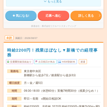
もっと見る
気になる!
応募へ進む
詳しく見る
派遣会社
株式会社リクルートスタッフィング
未読
掲載日
2026/08/07
時給2200円！残業ほぼなし▼新橋での経理事
務
交通費別途支給あり
土日祝日が休み
WEB登録OK
派遣
東京都中央区
勤務地
新橋駅から徒歩7分／銀座駅から徒歩3分
月～金／週5日
曜日頻度
09:30-18:00（休憩60分）実働7時間30分（残業少なめ！）
時間
即日～長期 ※開始日相談OK
期間
時給2200円 月収例 33万円 時給2200円×実働7h30m×週5
時給