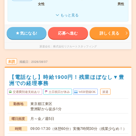
女性
男性
もっと見る
気になる!
応募へ進む
詳しく見る
派遣会社
株式会社リクルートスタッフィング
未読
掲載日
2026/08/07
【電話なし】時給1900円！残業ほぼなし▼豊
洲での経理事務
交通費別途支給あり
土日祝日が休み
WEB登録OK
派遣
東京都江東区
勤務地
豊洲駅から徒歩1分
月～金／週5日
曜日頻度
09:00-17:30（休憩60分）実働7時間30分（残業少なめ！）
時間