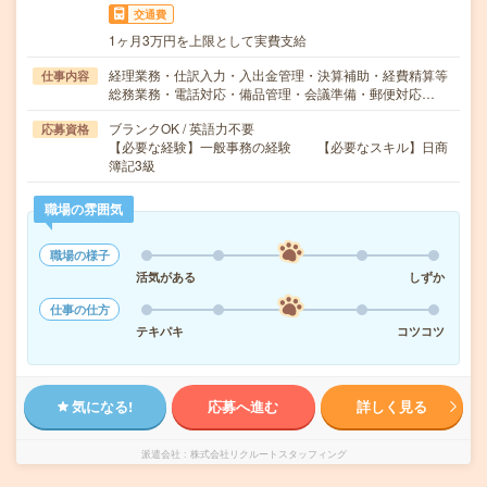
交通費
1ヶ月3万円を上限として実費支給
経理業務・仕訳入力・入出金管理・決算補助・経費精算等
仕事内容
総務業務・電話対応・備品管理・会議準備・郵便対応…
ブランクOK / 英語力不要
応募資格
【必要な経験】一般事務の経験 【必要なスキル】日商
簿記3級
職場の雰囲気
職場の様子
活気がある
しずか
仕事の仕方
テキパキ
コツコツ
気になる!
応募へ進む
詳しく見る
派遣会社
株式会社リクルートスタッフィング