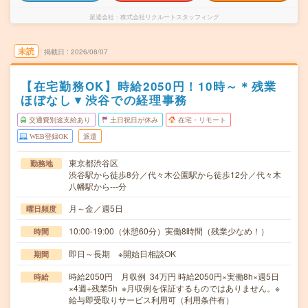
派遣会社
株式会社リクルートスタッフィング
未読
掲載日
2026/08/07
【在宅勤務OK】時給2050円！10時～＊残業
ほぼなし▼渋谷での経理事務
交通費別途支給あり
土日祝日が休み
在宅・リモート
WEB登録OK
派遣
東京都渋谷区
勤務地
渋谷駅から徒歩8分／代々木公園駅から徒歩12分／代々木
八幡駅から---分
月～金／週5日
曜日頻度
10:00-19:00（休憩60分）実働8時間（残業少なめ！）
時間
即日～長期 ※開始日相談OK
期間
時給2050円 月収例 34万円 時給2050円×実働8h×週5日
時給
×4週+残業5h ※月収例を保証するものではありません。※
給与即受取りサービス利用可（利用条件有）