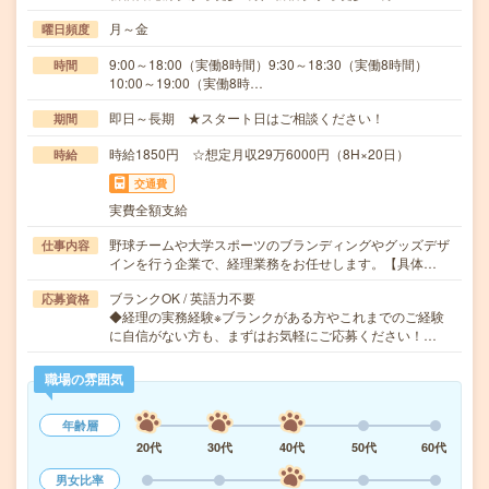
月～金
曜日頻度
9:00～18:00（実働8時間）9:30～18:30（実働8時間）
時間
10:00～19:00（実働8時…
即日～長期 ★スタート日はご相談ください！
期間
時給1850円 ☆想定月収29万6000円（8H×20日）
時給
交通費
実費全額支給
野球チームや大学スポーツのブランディングやグッズデザ
仕事内容
インを行う企業で、経理業務をお任せします。【具体…
ブランクOK / 英語力不要
応募資格
◆経理の実務経験※ブランクがある方やこれまでのご経験
に自信がない方も、まずはお気軽にご応募ください！…
職場の雰囲気
年齢層
20代
30代
40代
50代
60代
男女比率