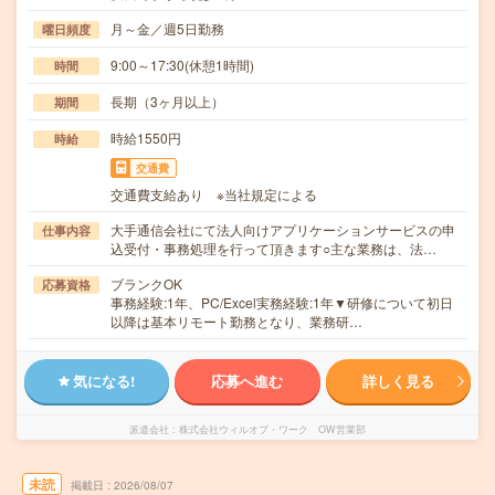
月～金／週5日勤務
曜日頻度
9:00～17:30(休憩1時間)
時間
長期（3ヶ月以上）
期間
時給1550円
時給
交通費
交通費支給あり ※当社規定による
大手通信会社にて法人向けアプリケーションサービスの申
仕事内容
込受付・事務処理を行って頂きます○主な業務は、法…
ブランクOK
応募資格
事務経験:1年、PC/Excel実務経験:1年▼研修について初日
以降は基本リモート勤務となり、業務研…
気になる!
応募へ進む
詳しく見る
派遣会社
株式会社ウィルオブ・ワーク OW営業部
未読
掲載日
2026/08/07