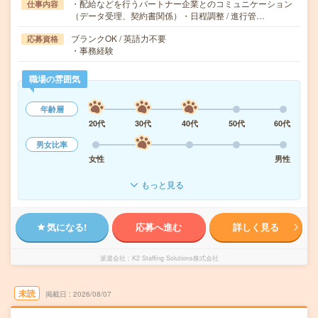
・配給などを行うパートナー企業とのコミュニケーション
仕事内容
（データ受理、契約書関係）・日程調整 / 進行管…
ブランクOK / 英語力不要
応募資格
・事務経験
職場の雰囲気
年齢層
20代
30代
40代
50代
60代
男女比率
女性
男性
もっと見る
気になる!
応募へ進む
詳しく見る
派遣会社
K2 Staffing Solutions株式会社
未読
掲載日
2026/08/07