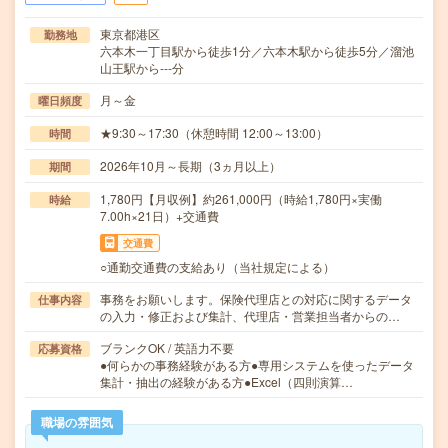
東京都港区
勤務地
六本木一丁目駅から徒歩1分／六本木駅から徒歩5分／溜池
山王駅から---分
月～金
曜日頻度
★9:30～17:30（休憩時間 12:00～13:00）
時間
2026年10月～長期（3ヵ月以上）
期間
1,780円【月収例】約261,000円（時給1,780円×実働
時給
7.00h×21日）+交通費
交通費
○通勤交通費の支給あり（当社規定による）
事務をお願いします。保険代理店との対応に関するデータ
仕事内容
の入力・修正および集計、代理店・営業担当者からの…
ブランクOK / 英語力不要
応募資格
●何らかの事務経験がある方●専用システムを使ったデータ
集計・抽出の経験がある方●Excel（四則演算…
職場の雰囲気