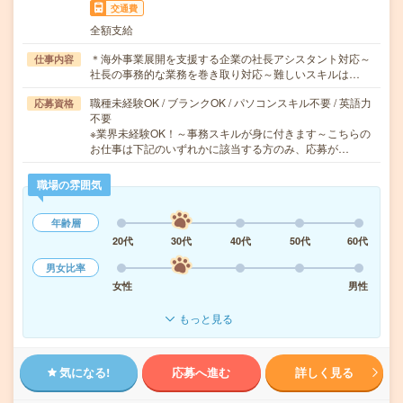
交通費
全額支給
＊海外事業展開を支援する企業の社長アシスタント対応～
仕事内容
社長の事務的な業務を巻き取り対応～難しいスキルは…
職種未経験OK / ブランクOK / パソコンスキル不要 / 英語力
応募資格
不要
※業界未経験OK！～事務スキルが身に付きます～こちらの
お仕事は下記のいずれかに該当する方のみ、応募が…
職場の雰囲気
年齢層
20代
30代
40代
50代
60代
男女比率
女性
男性
もっと見る
気になる!
応募へ進む
詳しく見る