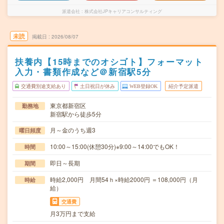
派遣会社
株式会社JPキャリアコンサルティング
未読
掲載日
2026/08/07
扶養内【15時までのオシゴト】フォーマット
入力・書類作成など＠新宿駅5分
交通費別途支給あり
土日祝日が休み
WEB登録OK
紹介予定派遣
東京都新宿区
勤務地
新宿駅から徒歩5分
月～金のうち週3
曜日頻度
10:00～15:00(休憩30分)※9:00～14:00でもOK！
時間
即日～長期
期間
時給2,000円 月間54ｈ×時給2000円 ＝108,000円（月
時給
給）
交通費
月3万円まで支給