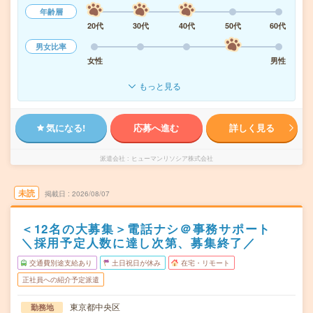
年齢層
20代
30代
40代
50代
60代
男女比率
女性
男性
もっと見る
気になる!
応募へ進む
詳しく見る
派遣会社
ヒューマンリソシア株式会社
未読
掲載日
2026/08/07
＜12名の大募集＞電話ナシ＠事務サポート
＼採用予定人数に達し次第、募集終了／
交通費別途支給あり
土日祝日が休み
在宅・リモート
正社員への紹介予定派遣
東京都中央区
勤務地