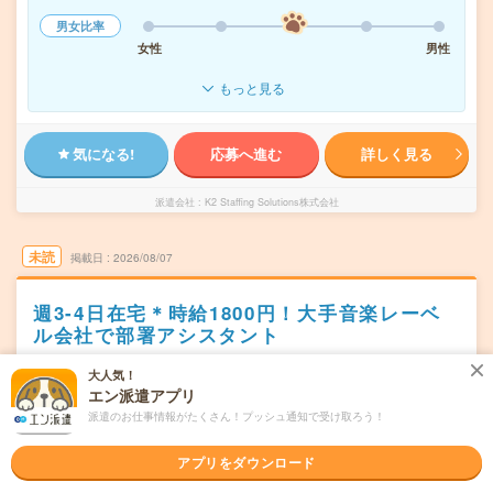
男女比率
女性
男性
もっと見る
気になる!
応募へ進む
詳しく見る
派遣会社
K2 Staffing Solutions株式会社
未読
掲載日
2026/08/07
週3-4日在宅＊時給1800円！大手音楽レーベ
ル会社で部署アシスタント
交通費別途支給あり
土日祝日が休み
在宅・リモート
大人気！
エン派遣アプリ
WEB登録OK
派遣
派遣のお仕事情報がたくさん！プッシュ通知で受け取ろう！
東京都港区
勤務地
六本木一丁目駅から徒歩3分／神谷町駅から徒歩7分
アプリをダウンロード
月～金／週5日 #週3日以上在宅
曜日頻度