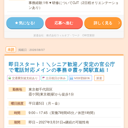
事務経験:1年▼研修についてOJT（2日程オリエンテーショ
ンあり）
気になる!
応募へ進む
詳しく見る
派遣会社
株式会社ウィルオブ・ワーク OW営業部
未読
掲載日
2026/08/07
即日スタート！＼シニア歓迎／安定の官公庁
で電話対応メインの事務＠霞ヶ関駅直結！
交通費別途支給あり
土日祝日が休み
WEB登録OK
派遣
東京都千代田区
勤務地
霞ケ関(東京都)駅から徒歩1分
平日週5日（月～金）
曜日頻度
9:00～17:45（実働7時間45分／休憩1時間）
時間
即日～2027年3月31日※継続の可能性有
期間