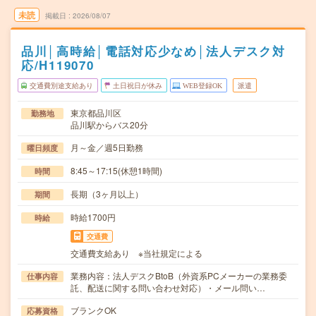
未読
掲載日
2026/08/07
品川│高時給│電話対応少なめ│法人デスク対
応/H119070
交通費別途支給あり
土日祝日が休み
WEB登録OK
派遣
東京都品川区
勤務地
品川駅からバス20分
月～金／週5日勤務
曜日頻度
8:45～17:15(休憩1時間)
時間
長期（3ヶ月以上）
期間
時給1700円
時給
交通費
交通費支給あり ※当社規定による
業務内容：法人デスクBtoB（外資系PCメーカーの業務委
仕事内容
託、配送に関する問い合わせ対応）・メール問い…
ブランクOK
応募資格