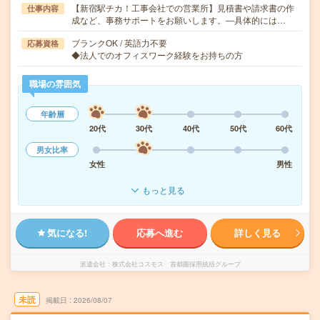
【新宿駅チカ！工事会社での営業所】見積書や請求書の作
仕事内容
成など、事務サポートをお願いします。―具体的には…
ブランクOK / 英語力不要
応募資格
◆法人でのオフィスワーク経験をお持ちの方
職場の雰囲気
年齢層
20代
30代
40代
50代
60代
男女比率
女性
男性
もっと見る
気になる!
応募へ進む
詳しく見る
派遣会社
株式会社コスモス 首都圏採用統括グループ
未読
掲載日
2026/08/07