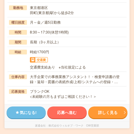
東京都港区
勤務地
田町(東京都)駅から徒歩2分
月～金／週5日勤務
曜日頻度
8:30～17:30(休憩1時間)
時間
長期（3ヶ月以上）
期間
時給1700円
時給
交通費
交通費支給あり ※当社規定による
大手企業での事務業務アシスタント！・検査申請書の登
仕事内容
録・返却・図書の表紙作成/上程/システムへの登録・…
ブランクOK
応募資格
<未経験の方もまずはご相談ください！＞
気になる!
応募へ進む
詳しく見る
派遣会社
株式会社ウィルオブ・ワーク OW営業部