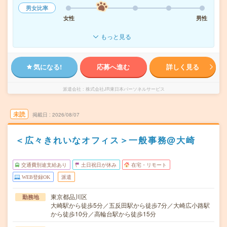
男女比率
女性
男性
もっと見る
気になる!
応募へ進む
詳しく見る
派遣会社
株式会社JR東日本パーソネルサービス
未読
掲載日
2026/08/07
＜広々きれいなオフィス＞一般事務@大崎
交通費別途支給あり
土日祝日が休み
在宅・リモート
WEB登録OK
派遣
東京都品川区
勤務地
大崎駅から徒歩5分／五反田駅から徒歩7分／大崎広小路駅
から徒歩10分／高輪台駅から徒歩15分