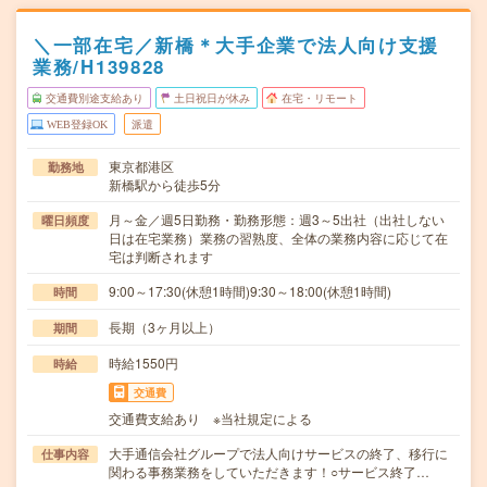
＼一部在宅／新橋＊大手企業で法人向け支援
業務/H139828
交通費別途支給あり
土日祝日が休み
在宅・リモート
WEB登録OK
派遣
東京都港区
勤務地
新橋駅から徒歩5分
月～金／週5日勤務・勤務形態：週3～5出社（出社しない
曜日頻度
日は在宅業務）業務の習熟度、全体の業務内容に応じて在
宅は判断されます
9:00～17:30(休憩1時間)9:30～18:00(休憩1時間)
時間
長期（3ヶ月以上）
期間
時給1550円
時給
交通費
交通費支給あり ※当社規定による
大手通信会社グループで法人向けサービスの終了、移行に
仕事内容
関わる事務業務をしていただきます！○サービス終了…