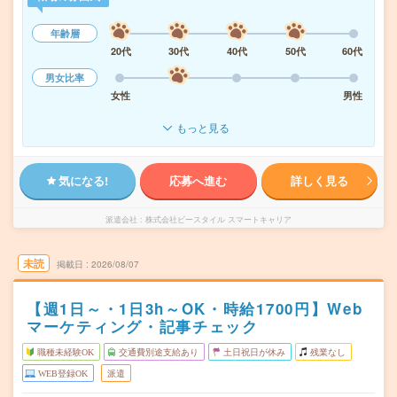
年齢層
20代
30代
40代
50代
60代
男女比率
女性
男性
もっと見る
気になる!
応募へ進む
詳しく見る
派遣会社
株式会社ビースタイル スマートキャリア
未読
掲載日
2026/08/07
【週1日～・1日3h～OK・時給1700円】Web
マーケティング・記事チェック
職種未経験OK
交通費別途支給あり
土日祝日が休み
残業なし
WEB登録OK
派遣