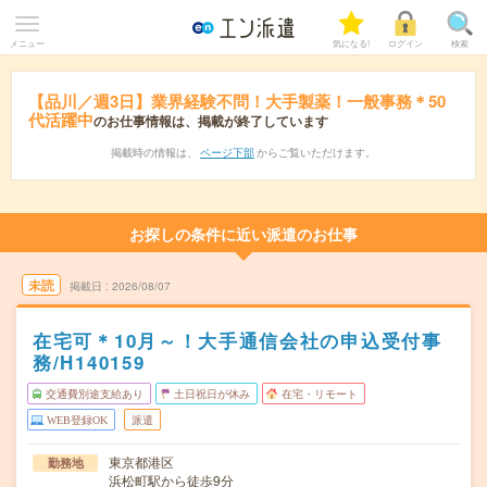
メニュー
気になる!
ログイン
検索
【品川／週3日】業界経験不問！大手製薬！一般事務＊50
代活躍中
のお仕事情報は、掲載が終了しています
掲載時の情報は、
ページ下部
からご覧いただけます。
お探しの条件に近い派遣のお仕事
未読
掲載日
2026/08/07
在宅可＊10月～！大手通信会社の申込受付事
務/H140159
交通費別途支給あり
土日祝日が休み
在宅・リモート
WEB登録OK
派遣
東京都港区
勤務地
浜松町駅から徒歩9分