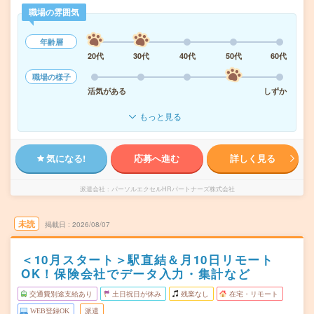
職場の雰囲気
年齢層
20代
30代
40代
50代
60代
職場の様子
活気がある
しずか
もっと見る
気になる!
応募へ進む
詳しく見る
派遣会社
パーソルエクセルHRパートナーズ株式会社
未読
掲載日
2026/08/07
＜10月スタート＞駅直結＆月10日リモート
OK！保険会社でデータ入力・集計など
交通費別途支給あり
土日祝日が休み
残業なし
在宅・リモート
WEB登録OK
派遣