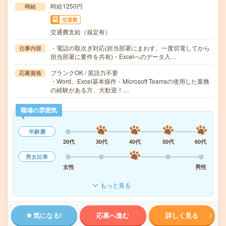
時給1250円
時給
交通費
交通費支給（規定有）
・電話の取次ぎ対応(担当部署にまわす、一度切電してから
仕事内容
担当部署に要件を共有)・Excelへのデータ入…
ブランクOK / 英語力不要
応募資格
・Word、Excel基本操作・Microsoft Teamsの使用した業務
の経験がある方、大歓迎！…
職場の雰囲気
年齢層
20代
30代
40代
50代
60代
男女比率
女性
男性
もっと見る
気になる!
応募へ進む
詳しく見る