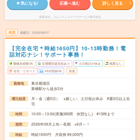
気になる!
応募へ進む
詳しく見る
派遣会社
コムシスシェアードサービス株式会社
未読
掲載日
2026/08/07
【完全在宅＊時給1650円】10-13時勤務！電
話対応ナシ！サポート事務！
職種未経験OK
交通費別途支給あり
土日祝日が休み
残業なし
在宅・リモート
WEB登録OK
派遣
東京都港区
勤務地
新橋駅から徒歩2分
月～金（週5日） ※嬉しい、土日祝お休み #週3日以上在
曜日頻度
宅
10:00～13:00(実働3時間 休憩なし) #15時まで
時間
2026年09月上旬～長期 ※9月～！
期間
時給1650円 月収例 99,000円
時給