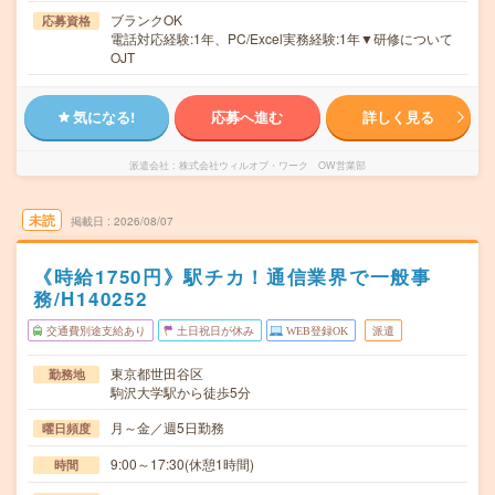
ブランクOK
応募資格
電話対応経験:1年、PC/Excel実務経験:1年▼研修について
OJT
気になる!
応募へ進む
詳しく見る
派遣会社
株式会社ウィルオブ・ワーク OW営業部
未読
掲載日
2026/08/07
《時給1750円》駅チカ！通信業界で一般事
務/H140252
交通費別途支給あり
土日祝日が休み
WEB登録OK
派遣
東京都世田谷区
勤務地
駒沢大学駅から徒歩5分
月～金／週5日勤務
曜日頻度
9:00～17:30(休憩1時間)
時間