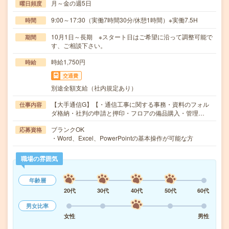
月～金の週5日
曜日頻度
9:00～17:30（実働7時間30分/休憩1時間）※実働7.5H
時間
10月1日～長期 ※スタート日はご希望に沿って調整可能で
期間
す、ご相談下さい。
時給1,750円
時給
交通費
別途全額支給（社内規定あり）
【大手通信G】【・通信工事に関する事務・資料のフォル
仕事内容
ダ格納・社判の申請と押印・フロアの備品購入・管理…
ブランクOK
応募資格
・Word、Excel、PowerPointの基本操作が可能な方
職場の雰囲気
年齢層
20代
30代
40代
50代
60代
男女比率
女性
男性