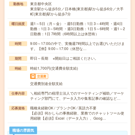
東京都中央区
勤務地
東京駅から徒歩5分／日本橋(東京都)駅から徒歩6分／大手
町(東京都)駅から徒歩7分
週1～5日（月～金）・週5日勤務：1日 3～4時間 ・週4日
曜日頻度
勤務：1日 3～5時間 ・週3日勤務：1日 5～6時間 ・週1～2
日勤務：1日 7時間（6時間以上は休憩有）
9:00～17:00の中で、実働週7時間以上でお選びいただけま
時間
す。【例】9:00～17:00（休憩な…
即日～長期 ※開始日はご相談ください。
期間
時給1,700円(交通費全額支給)
時給
交通費
交通費別途全額支給
＼相続専門の税理士法人でのマーケティング補助／マーケ
仕事内容
ティング部門にて、データ入力や集客記事の確認など…
職種未経験OK / ブランクOK / 英語力不要
応募資格
【必須】何かしらの事務経験、業務でのチャットツール使
用経験【必須】Excel（データ入力）、Goog…
職場の雰囲気