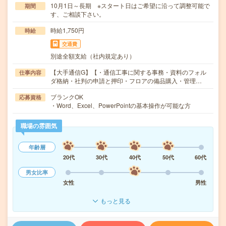
10月1日～長期 ※スタート日はご希望に沿って調整可能で
期間
す、ご相談下さい。
時給1,750円
時給
交通費
別途全額支給（社内規定あり）
【大手通信G】【・通信工事に関する事務・資料のフォル
仕事内容
ダ格納・社判の申請と押印・フロアの備品購入・管理…
ブランクOK
応募資格
・Word、Excel、PowerPointの基本操作が可能な方
職場の雰囲気
年齢層
20代
30代
40代
50代
60代
男女比率
女性
男性
もっと見る