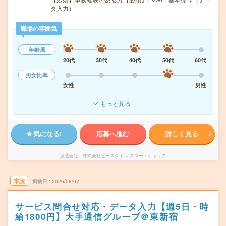
タ入力）
職場の雰囲気
年齢層
20代
30代
40代
50代
60代
男女比率
女性
男性
もっと見る
気になる!
応募へ進む
詳しく見る
派遣会社
株式会社ビースタイル スマートキャリア
未読
掲載日
2026/08/07
サービス問合せ対応・データ入力【週5日・時
給1800円】大手通信グループ＠東新宿