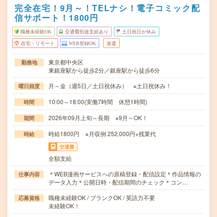
完全在宅！9月～！TELナシ！電子コミック配
信サポート！1800円
職種未経験OK
交通費別途支給あり
土日祝日が休み
在宅・リモート
WEB登録OK
派遣
東京都中央区
勤務地
東銀座駅から徒歩2分／銀座駅から徒歩6分
月～金（週5日／土日祝休み） ※土日祝休み！
曜日頻度
10:00～18:00(実働7時間 休憩1時間)
時間
2026年09月上旬～長期 ※9月～OK！
期間
時給1800円 ※月収例 252,000円+残業代
時給
交通費
全額支給
＊WEB漫画サービスへの原稿登録・配信設定＊作品情報の
仕事内容
データ入力＊公開日時・配信期間のチェック＊コン…
職種未経験OK / ブランクOK / 英語力不要
応募資格
未経験OK！