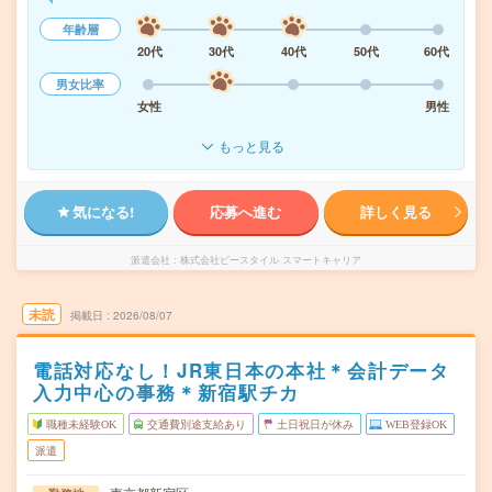
年齢層
20代
30代
40代
50代
60代
男女比率
女性
男性
もっと見る
気になる!
応募へ進む
詳しく見る
派遣会社
株式会社ビースタイル スマートキャリア
未読
掲載日
2026/08/07
電話対応なし！JR東日本の本社＊会計データ
入力中心の事務＊新宿駅チカ
職種未経験OK
交通費別途支給あり
土日祝日が休み
WEB登録OK
派遣