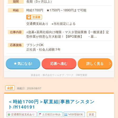
長期（3ヶ月以上）
期間
時給1700円 ★1750円～1890円まで可能
時給
交通費
交通費支給あり ※当社規定による
○急募○某商社様向け権限・マスタ登録業務【一般派遣】定
仕事内容
型作業が得意な方大歓迎！【BPO業務】 ・基…
ブランクOK
応募資格
正社員・社会人経験:1年
気になる!
応募へ進む
詳しく見る
派遣会社
株式会社ウィルオブ・ワーク OW営業部
未読
掲載日
2026/08/07
＜時給1700円＞駅直結|事務アシスタン
ト/H140191
交通費別途支給あり
土日祝日が休み
WEB登録OK
派遣