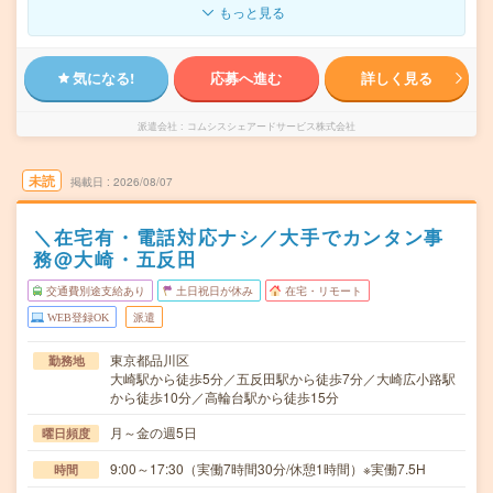
もっと見る
気になる!
応募へ進む
詳しく見る
派遣会社
コムシスシェアードサービス株式会社
未読
掲載日
2026/08/07
＼在宅有・電話対応ナシ／大手でカンタン事
務@大崎・五反田
交通費別途支給あり
土日祝日が休み
在宅・リモート
WEB登録OK
派遣
東京都品川区
勤務地
大崎駅から徒歩5分／五反田駅から徒歩7分／大崎広小路駅
から徒歩10分／高輪台駅から徒歩15分
月～金の週5日
曜日頻度
9:00～17:30（実働7時間30分/休憩1時間）※実働7.5H
時間