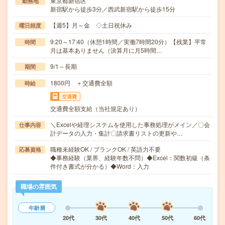
東京都新宿区
勤務地
新宿駅から徒歩3分／西武新宿駅から徒歩15分
【週5】月～金 ◇土日祝休み
曜日頻度
9:20～17:40（休憩1時間／実働7時間20分）【残業】平常
時間
月は基本ありません（決算月に月5時間…
9/1～長期
期間
1800円 ＋交通費全額
時給
交通費
交通費全額支給（当社規定あり）
＼Excelや経理システムを使用した事務処理がメイン／〇会
仕事内容
計データの入力・集計〇請求書リストの更新や…
職種未経験OK / ブランクOK / 英語力不要
応募資格
◆事務経験（業界、経験年数不問）◆Excel：関数初級（条
件付き書式が分かる）◆Word：入力
職場の雰囲気
年齢層
20代
30代
40代
50代
60代