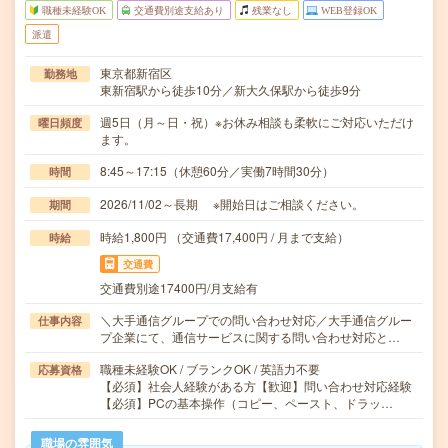
職種未経験OK
交通費別途支給あり
残業なし
WEB登録OK
派遣
東京都新宿区
勤務地
東新宿駅から徒歩10分／新大久保駅から徒歩9分
週5日（月～日・祝）※お休み相談も柔軟にご対応いただけ
曜日頻度
ます。
8:45～17:15（休憩60分／実働7時間30分）
時間
2026/11/02～長期 ※開始日はご相談ください。
期間
時給1,800円 （交通費17,400円 / 月まで支給）
時給
交通費
交通費別途17400円/月支給有
＼大手通信グループでの問い合わせ対応／大手通信グルー
仕事内容
プ企業にて、通信サービスに関する問い合わせ対応と…
職種未経験OK / ブランクOK / 英語力不要
応募資格
【必須】社会人経験がある方【歓迎】問い合わせ対応経験
【必須】PCの基本操作（コピー、ペースト、ドラッ…
職場の雰囲気