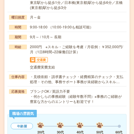
東京駅から徒歩1分／日本橋(東京都)駅から徒歩6分／京橋
(東京都)駅から徒歩3分
月～金
曜日頻度
9:00-18:00 （10:00-19:00も相談可能）
時間
9月～ / 10月～ 長期
期間
2000円 ※スキル・ご経験を考慮 / 月収例：￥352,000円/
時給
月（1日8時間×22稼働日計算）
交通費
交通費実費支給
・見積依頼・請求書チェック・経費精算のチェック・支払
仕事内容
処理・その他、事務サポート事務が未経験からスキル…
ブランクOK / 英語力不要
応募資格
・何かしらの事務経験（経験年数不問）※事務のご経験が
豊富な方からのエントリーも歓迎です！
職場の雰囲気
年齢層
20代
30代
40代
50代
60代