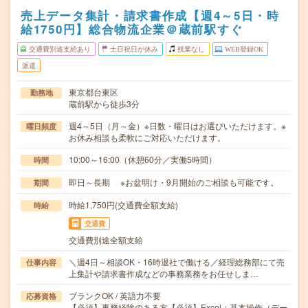
売上データ集計・請求書作成【週4～5日・時
給1750円】総合物流企業＠蔵前駅すぐ
交通費別途支給あり
土日祝日が休み
残業なし
WEB登録OK
派遣
東京都台東区
勤務地
蔵前駅から徒歩3分
週4～5日（月～金）※日数・曜日はお選びいただけます。※
曜日頻度
お休み相談も柔軟にご対応いただけます。
10:00～16:00（休憩60分／実働5時間）
時間
即日～長期 ※お盆明け・9月開始のご相談も可能です。
期間
時給1,750円(交通費全額支給)
時給
交通費
交通費別途全額支給
＼週4日～相談OK・16時退社で働ける／経理総務部にて売
仕事内容
上集計や請求書作成などの事務業務をお任せしま…
ブランクOK / 英語力不要
応募資格
【必須】事務経験のある方【必須】Excel：基本操作（デー