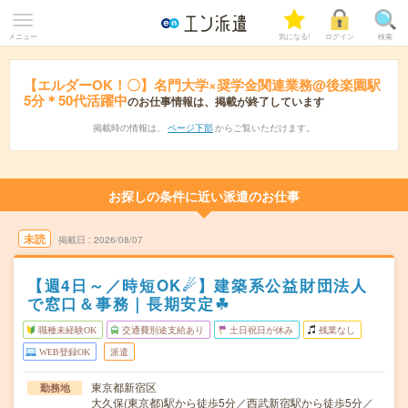
メニュー
気になる!
ログイン
検索
【エルダーOK！〇】名門大学×奨学金関連業務@後楽園駅
5分＊50代活躍中
のお仕事情報は、掲載が終了しています
掲載時の情報は、
ページ下部
からご覧いただけます。
お探しの条件に近い派遣のお仕事
未読
掲載日
2026/08/07
【週4日～／時短OK☄】建築系公益財団法人
で窓口＆事務｜長期安定☘︎
職種未経験OK
交通費別途支給あり
土日祝日が休み
残業なし
WEB登録OK
派遣
東京都新宿区
勤務地
大久保(東京都)駅から徒歩5分／西武新宿駅から徒歩5分／