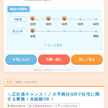
職場の雰囲気
年齢層
20代
30代
40代
50代
60代
男女比率
女性
男性
もっと見る
気になる!
応募へ進む
詳しく見る
派遣会社
株式会社アヴァンティスタッフ
未読
掲載日
2026/08/07
＼正社員チャンス！／大手商社GRで社宅に関
する事務！未経験OK！
職種未経験OK
交通費別途支給あり
土日祝日が休み