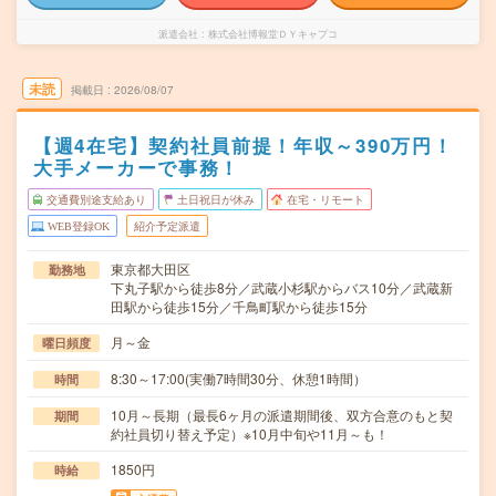
派遣会社
株式会社博報堂ＤＹキャプコ
未読
掲載日
2026/08/07
【週4在宅】契約社員前提！年収～390万円！
大手メーカーで事務！
交通費別途支給あり
土日祝日が休み
在宅・リモート
WEB登録OK
紹介予定派遣
東京都大田区
勤務地
下丸子駅から徒歩8分／武蔵小杉駅からバス10分／武蔵新
田駅から徒歩15分／千鳥町駅から徒歩15分
月～金
曜日頻度
8:30～17:00(実働7時間30分、休憩1時間）
時間
10月～長期（最長6ヶ月の派遣期間後、双方合意のもと契
期間
約社員切り替え予定）※10月中旬や11月～も！
1850円
時給