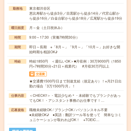
東京都渋谷区
勤務地
恵比寿駅から徒歩3分／目黒駅から徒歩14分／代官山駅か
ら徒歩16分／白金台駅から徒歩18分／広尾駅から徒歩19分
月～金（土日祝休み）
曜日頻度
9:00～17:30（実働7時間30分）
時間
即日～長期 ※「8月～」「9月～」「10月～」お好きな開
期間
始時期を相談OK♪
時給1850円 ＜週払いOK＞■月収例：30万9000円（1850
時給
円×7時間30分×21日＋残業代） #月収30万円以上
交通費
★交通費1500円/日まで別途支給（規定あり）！※月21日出
勤の場合「3万1500円/月」！
＜CHECK!!＞・電話少なめ＊・未経験でもブランクがあっ
仕事内容
てもOK！・アシスタント事務のお仕事です！…
職種未経験OK / ブランクOK / パソコンスキル不要
応募資格
●未経験OK♪ ●英語：翻訳ツール等を使って 簡単なコミ
ュニケーションが取れればOK！ ※TOEIC…