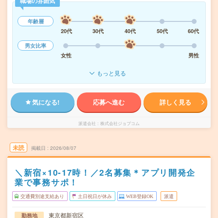
職場の雰囲気
年齢層
20代
30代
40代
50代
60代
男女比率
女性
男性
もっと見る
気になる!
応募へ進む
詳しく見る
派遣会社
株式会社ジョブコム
未読
掲載日
2026/08/07
＼新宿×10-17時！／2名募集＊アプリ開発企
業で事務サポ！
交通費別途支給あり
土日祝日が休み
WEB登録OK
派遣
東京都新宿区
勤務地