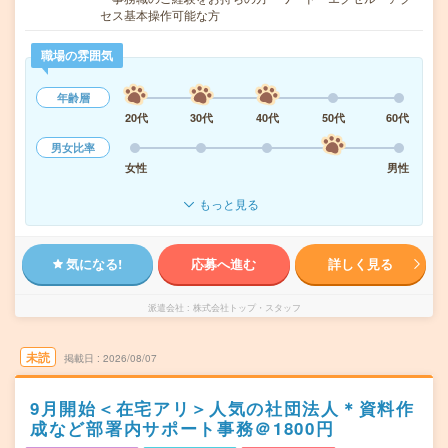
セス基本操作可能な方
職場の雰囲気
年齢層
20代
30代
40代
50代
60代
男女比率
女性
男性
もっと見る
気になる!
応募へ進む
詳しく見る
派遣会社
株式会社トップ・スタッフ
未読
掲載日
2026/08/07
9月開始＜在宅アリ＞人気の社団法人＊資料作
成など部署内サポート事務＠1800円