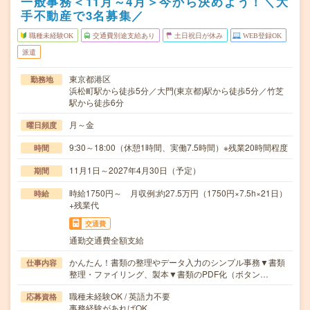
一般事務＜11月～4月＞今から決めよう！＼大
手不動産で3名募集／
職種未経験OK
交通費別途支給あり
土日祝日が休み
WEB登録OK
派遣
東京都港区
勤務地
浜松町駅から徒歩5分／大門(東京都)駅から徒歩5分／竹芝
駅から徒歩6分
月～金
曜日頻度
9:30～18:00（休憩1時間、実働7.5時間）※残業20時間程度
時間
11月1日～2027年4月30日（予定）
期間
時給1750円～ 月収例:約27.5万円（1750円×7.5h×21日）
時給
+残業代
交通費
通勤交通費全額支給
かんたん！書類の整理やデータ入力のシンプル事務▼書類
仕事内容
整理・ファイリング、製本▼書類のPDF化（ボタン…
職種未経験OK / 英語力不要
応募資格
事務経験があればOK