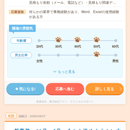
見積もり依頼（メール、電話など）・見積もり関連デ…
何らかの業界で事務経験があり、Word、Excelの使用経験
応募資格
がある方
職場の雰囲気
年齢層
20代
30代
40代
50代
60代
男女比率
女性
男性
もっと見る
気になる!
応募へ進む
詳しく見る
派遣会社
株式会社アクト・テクニカルサポート
未読
掲載日
2026/08/07