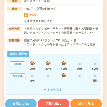
即日スタート～長期
期間
1750円＋交通費別途支給
時給
交通費
交通費別途支給します
＜社団法人でサポート事務＞＊医療費に関する明細書や書
仕事内容
類のチェック＊スキャナーや発送業務＊データ入力や…
職種未経験OK / ブランクOK / 英語力不要
応募資格
＊ワード・エクセル等を使ったオフィスワークのご経験
職場の雰囲気
年齢層
20代
30代
40代
50代
60代
男女比率
女性
男性
もっと見る
気になる!
応募へ進む
詳しく見る