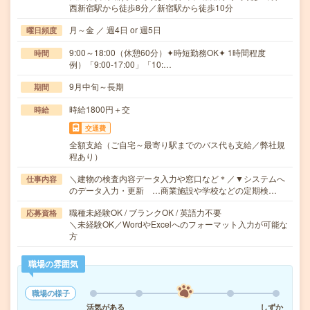
西新宿駅から徒歩8分／新宿駅から徒歩10分
月～金 ／ 週4日 or 週5日
曜日頻度
9:00～18:00（休憩60分）✦時短勤務OK✦ 1時間程度
時間
例）「9:00-17:00」「10:…
9月中旬～長期
期間
時給1800円＋交
時給
交通費
全額支給（ご自宅～最寄り駅までのバス代も支給／弊社規
程あり）
＼建物の検査内容データ入力や窓口など＊／▼システムへ
仕事内容
のデータ入力・更新 …商業施設や学校などの定期検…
職種未経験OK / ブランクOK / 英語力不要
応募資格
＼未経験OK／WordやExcelへのフォーマット入力が可能な
方
職場の雰囲気
職場の様子
活気がある
しずか