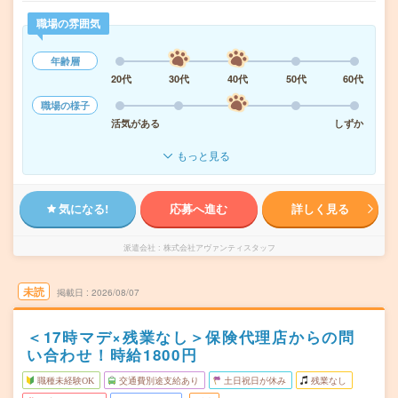
職場の雰囲気
年齢層
20代
30代
40代
50代
60代
職場の様子
活気がある
しずか
もっと見る
気になる!
応募へ進む
詳しく見る
派遣会社
株式会社アヴァンティスタッフ
未読
掲載日
2026/08/07
＜17時マデ×残業なし＞保険代理店からの問
い合わせ！時給1800円
職種未経験OK
交通費別途支給あり
土日祝日が休み
残業なし