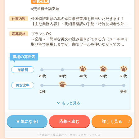
交通費
※交通費全額支給
外国特許出願の為の窓口事務業務を担当いただきます！
仕事内容
【主な業務内容】・明細書翻訳の手配・特許技術者や外…
ブランクOK
応募資格
～必須～・簡単な英文の読み書きができる方（メールやり
取り等で使用しますが、翻訳ツールを使いながらでの…
職場の雰囲気
年齢層
20代
30代
40代
50代
60代
男女比率
女性
男性
もっと見る
気になる!
応募へ進む
詳しく見る
派遣会社
株式会社アークコミュニケーションズ