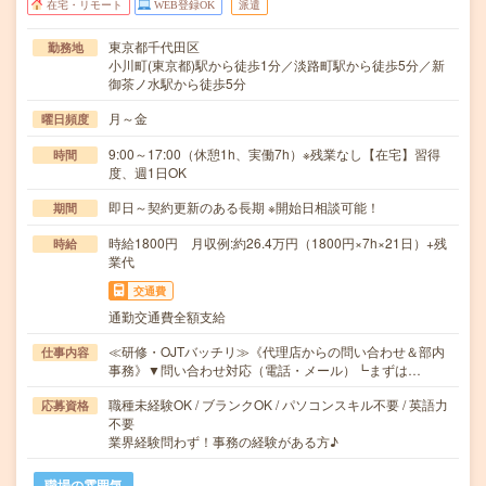
在宅・リモート
WEB登録OK
派遣
東京都千代田区
勤務地
小川町(東京都)駅から徒歩1分／淡路町駅から徒歩5分／新
御茶ノ水駅から徒歩5分
月～金
曜日頻度
9:00～17:00（休憩1h、実働7h）※残業なし【在宅】習得
時間
度、週1日OK
即日～契約更新のある長期 ※開始日相談可能！
期間
時給1800円 月収例:約26.4万円（1800円×7h×21日）+残
時給
業代
交通費
通勤交通費全額支給
≪研修・OJTバッチリ≫《代理店からの問い合わせ＆部内
仕事内容
事務》▼問い合わせ対応（電話・メール）┗まずは…
職種未経験OK / ブランクOK / パソコンスキル不要 / 英語力
応募資格
不要
業界経験問わず！事務の経験がある方♪
職場の雰囲気