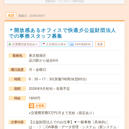
派遣会社
ランスタッド株式会社
未読
掲載日
2026/08/07
＊開放感あるオフィスで快適彡公益財団法人
での事務スタッフ募集
交通費別途支給あり
土日祝日が休み
WEB登録OK
派遣
東京都港区
勤務地
品川駅から徒歩6分
月～金曜日
曜日頻度
9：30～17：30(実働7時間/休憩60分)
時間
2026年9月初旬～長期予定
期間
1800円
時給
交通費
※交通費実費3万円/月まで支給（規定あり）
【公益財団法人でのお仕事】▼一般事務《具体的に
仕事内容
は・・》〇OA事務・データ管理・システム（新システム・