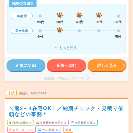
職場の雰囲気
年齢層
20代
30代
40代
50代
60代
男女比率
女性
男性
もっと見る
気になる!
応募へ進む
詳しく見る
派遣会社
株式会社トップ・スタッフ
未読
掲載日
2026/08/07
＼週2～4在宅OK！／納期チェック・見積り依
頼などの事務＊
職種未経験OK
交通費別途支給あり
土日祝日が休み
在宅・リモート
WEB登録OK
派遣