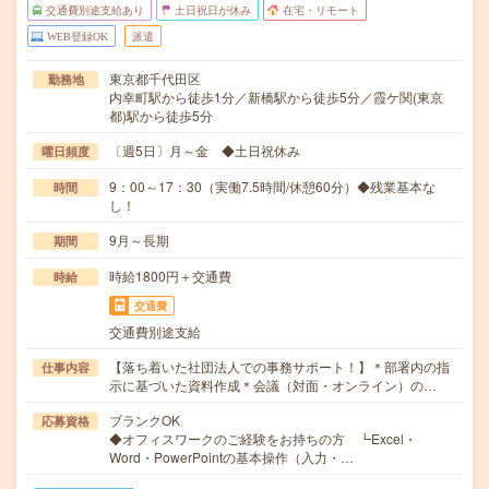
交通費別途支給あり
土日祝日が休み
在宅・リモート
WEB登録OK
派遣
東京都千代田区
勤務地
内幸町駅から徒歩1分／新橋駅から徒歩5分／霞ケ関(東京
都)駅から徒歩5分
〔週5日〕月～金 ◆土日祝休み
曜日頻度
9：00～17：30（実働7.5時間/休憩60分）◆残業基本な
時間
し！
9月～長期
期間
時給1800円＋交通費
時給
交通費
交通費別途支給
【落ち着いた社団法人での事務サポート！】＊部署内の指
仕事内容
示に基づいた資料作成＊会議（対面・オンライン）の…
ブランクOK
応募資格
◆オフィスワークのご経験をお持ちの方 ┗Excel・
Word・PowerPointの基本操作（入力・…