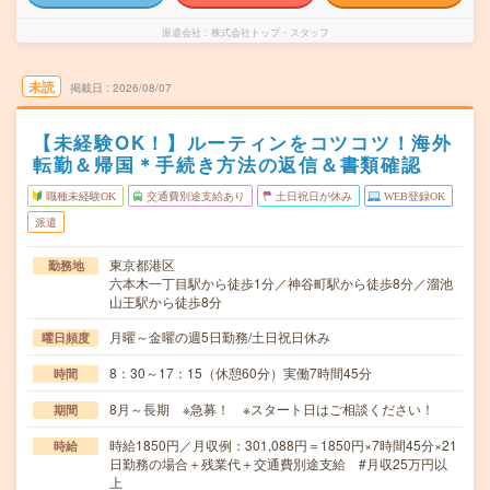
派遣会社
株式会社トップ・スタッフ
未読
掲載日
2026/08/07
【未経験OK！】ルーティンをコツコツ！海外
転勤＆帰国＊手続き方法の返信＆書類確認
職種未経験OK
交通費別途支給あり
土日祝日が休み
WEB登録OK
派遣
東京都港区
勤務地
六本木一丁目駅から徒歩1分／神谷町駅から徒歩8分／溜池
山王駅から徒歩8分
月曜～金曜の週5日勤務/土日祝日休み
曜日頻度
8：30～17：15（休憩60分）実働7時間45分
時間
8月～長期 ※急募！ ※スタート日はご相談ください！
期間
時給1850円／月収例：301,088円＝1850円×7時間45分×21
時給
日勤務の場合＋残業代＋交通費別途支給 #月収25万円以
上