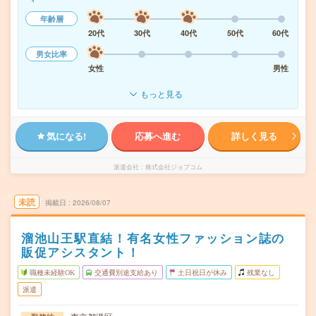
年齢層
20代
30代
40代
50代
60代
男女比率
女性
男性
もっと見る
気になる!
応募へ進む
詳しく見る
派遣会社
株式会社ジョブコム
未読
掲載日
2026/08/07
溜池山王駅直結！有名女性ファッション誌の
販促アシスタント！
職種未経験OK
交通費別途支給あり
土日祝日が休み
残業なし
派遣