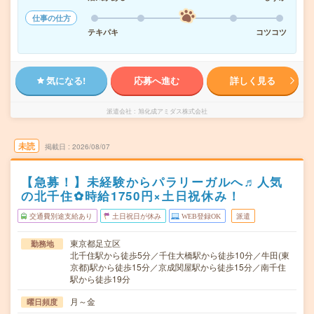
仕事の仕方
テキパキ
コツコツ
気になる!
応募へ進む
詳しく見る
派遣会社
旭化成アミダス株式会社
未読
掲載日
2026/08/07
【急募！】未経験からパラリーガルへ♬人気
の北千住✿時給1750円×土日祝休み！
交通費別途支給あり
土日祝日が休み
WEB登録OK
派遣
東京都足立区
勤務地
北千住駅から徒歩5分／千住大橋駅から徒歩10分／牛田(東
京都)駅から徒歩15分／京成関屋駅から徒歩15分／南千住
駅から徒歩19分
月～金
曜日頻度