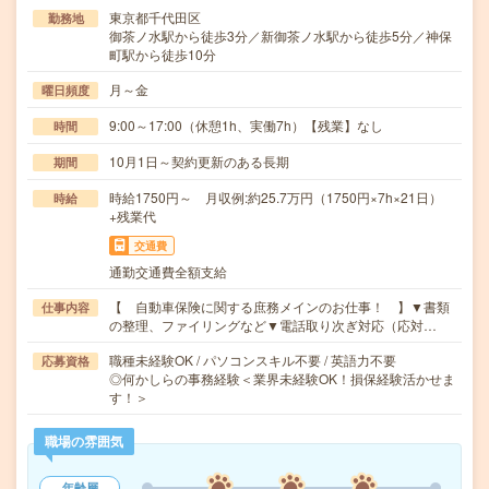
東京都千代田区
勤務地
御茶ノ水駅から徒歩3分／新御茶ノ水駅から徒歩5分／神保
町駅から徒歩10分
月～金
曜日頻度
9:00～17:00（休憩1h、実働7h）【残業】なし
時間
10月1日～契約更新のある長期
期間
時給1750円～ 月収例:約25.7万円（1750円×7h×21日）
時給
+残業代
交通費
通勤交通費全額支給
【 自動車保険に関する庶務メインのお仕事！ 】▼書類
仕事内容
の整理、ファイリングなど▼電話取り次ぎ対応（応対…
職種未経験OK / パソコンスキル不要 / 英語力不要
応募資格
◎何かしらの事務経験＜業界未経験OK！損保経験活かせま
す！＞
職場の雰囲気
年齢層