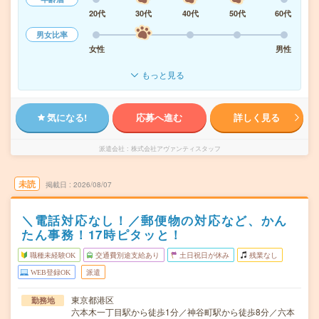
20代
30代
40代
50代
60代
男女比率
女性
男性
もっと見る
気になる!
応募へ進む
詳しく見る
派遣会社
株式会社アヴァンティスタッフ
未読
掲載日
2026/08/07
＼電話対応なし！／郵便物の対応など、かん
たん事務！17時ピタッと！
職種未経験OK
交通費別途支給あり
土日祝日が休み
残業なし
WEB登録OK
派遣
東京都港区
勤務地
六本木一丁目駅から徒歩1分／神谷町駅から徒歩8分／六本