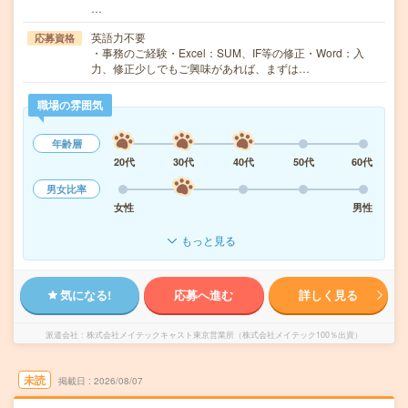
…
英語力不要
応募資格
・事務のご経験・Excel：SUM、IF等の修正・Word：入
力、修正少しでもご興味があれば、まずは…
職場の雰囲気
年齢層
20代
30代
40代
50代
60代
男女比率
女性
男性
もっと見る
気になる!
応募へ進む
詳しく見る
派遣会社
株式会社メイテックキャスト東京営業所（株式会社メイテック100％出資）
未読
掲載日
2026/08/07