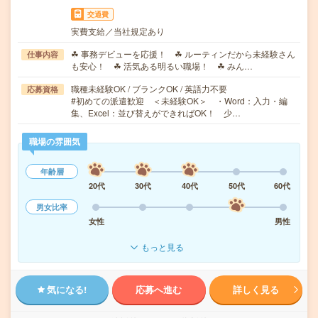
交通費
実費支給／当社規定あり
☘ 事務デビューを応援！ ☘ ルーティンだから未経験さん
仕事内容
も安心！ ☘ 活気ある明るい職場！ ☘ みん…
職種未経験OK / ブランクOK / 英語力不要
応募資格
#初めての派遣歓迎 ＜未経験OK＞ ・Word：入力・編
集、Excel：並び替えができればOK！ 少…
職場の雰囲気
年齢層
20代
30代
40代
50代
60代
男女比率
女性
男性
もっと見る
気になる!
応募へ進む
詳しく見る