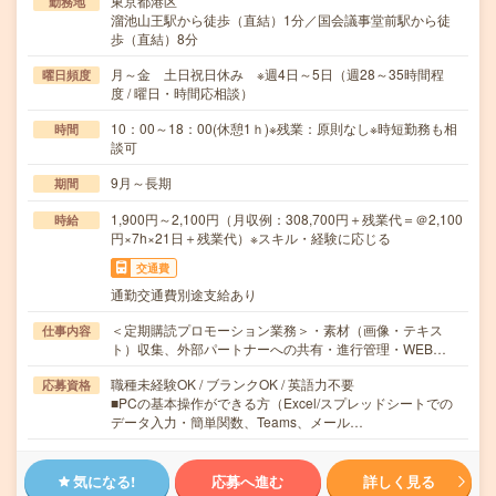
東京都港区
勤務地
溜池山王駅から徒歩（直結）1分／国会議事堂前駅から徒
歩（直結）8分
月～金 土日祝日休み ※週4日～5日（週28～35時間程
曜日頻度
度 / 曜日・時間応相談）
10：00～18：00(休憩1ｈ)※残業：原則なし※時短勤務も相
時間
談可
9月～長期
期間
1,900円～2,100円（月収例：308,700円＋残業代＝＠2,100
時給
円×7h×21日＋残業代）※スキル・経験に応じる
交通費
通勤交通費別途支給あり
＜定期購読プロモーション業務＞・素材（画像・テキス
仕事内容
ト）収集、外部パートナーへの共有・進行管理・WEB…
職種未経験OK / ブランクOK / 英語力不要
応募資格
■PCの基本操作ができる方（Excel/スプレッドシートでの
データ入力・簡単関数、Teams、メール…
気になる!
応募へ進む
詳しく見る