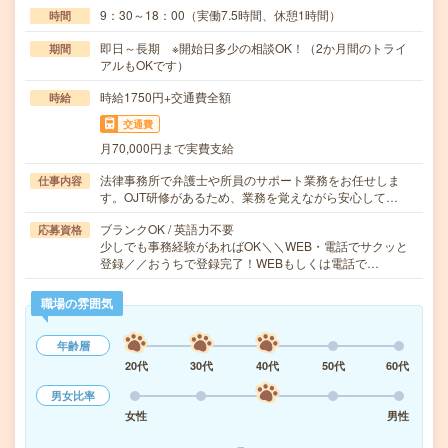
9：30～18：00（実働7.5時間、休憩1時間）
時間
即日～長期 ※開始日多少の相談OK！（2か月間のトライ
期間
アルもOKです）
時給1750円+交通費全額
時給
交通費
月70,000円まで実費支給
法律事務所で弁護士や所員のサポート業務をお任せしま
仕事内容
す。OJT研修があるため、業務を覚えながら安心して…
ブランクOK / 英語力不要
応募資格
少しでも事務経験があればOK＼＼WEB・電話でサクッと
登録／／おうちで登録完了！WEBもしくは電話で…
職場の雰囲気
年齢層
20代
30代
40代
50代
60代
男女比率
女性
男性