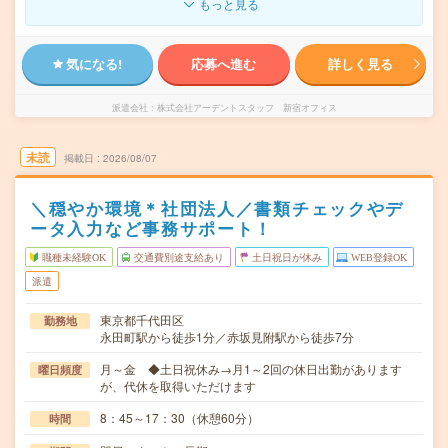
もっと見る
気になる!
応募へ進む
詳しく見る
派遣会社
株式会社アーデントスタッフ 新宿オフィス
未読
掲載日
2026/08/07
＼穏やか環境＊社団法人／書類チェックやデ
ータ入力など事務サポート！
職種未経験OK
交通費別途支給あり
土日祝日が休み
WEB登録OK
派遣
東京都千代田区
勤務地
永田町駅から徒歩1分／赤坂見附駅から徒歩7分
月～金 ◆土日祝休み→月1～2回の休日出勤があります
曜日頻度
が、代休を取得いただけます
8：45～17：30（休憩60分）
時間