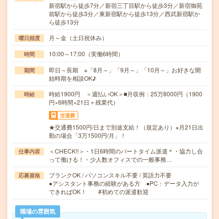
新宿駅から徒歩7分／新宿三丁目駅から徒歩3分／新宿御苑
前駅から徒歩3分／東新宿駅から徒歩13分／西武新宿駅か
ら徒歩13分
月～金（土日祝休み）
曜日頻度
10:00～17:00（実働6時間）
時間
即日～長期 ※「8月～」「9月～」「10月～」お好きな開
期間
始時期を相談OK♪
時給1900円 ＜週払いOK＞■月収例：25万8000円（1900
時給
円×6時間×21日＋残業代）
交通費
★交通費1500円/日まで別途支給！（規定あり）※月21日出
勤の場合「3万1500円/月」！
＜CHECK!!＞・1日6時間のパートタイム派遣＊・協力し合
仕事内容
って働ける！・少人数オフィスでの一般事務…
ブランクOK / パソコンスキル不要 / 英語力不要
応募資格
●アシスタント事務の経験がある方 ●PC：データ入力が
できればOK！ #初めての派遣歓迎
職場の雰囲気