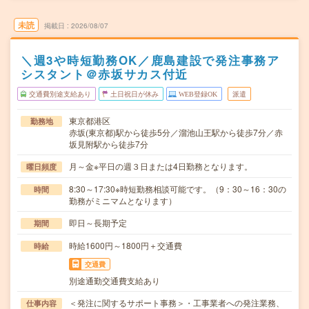
未読
掲載日
2026/08/07
＼週3や時短勤務OK／鹿島建設で発注事務ア
シスタント＠赤坂サカス付近
交通費別途支給あり
土日祝日が休み
WEB登録OK
派遣
東京都港区
勤務地
赤坂(東京都)駅から徒歩5分／溜池山王駅から徒歩7分／赤
坂見附駅から徒歩7分
月～金※平日の週３日または4日勤務となります。
曜日頻度
8:30～17:30※時短勤務相談可能です。（9：30～16：30の
時間
勤務がミニマムとなります）
即日～長期予定
期間
時給1600円～1800円＋交通費
時給
交通費
別途通勤交通費支給あり
＜発注に関するサポート事務＞・工事業者への発注業務、
仕事内容