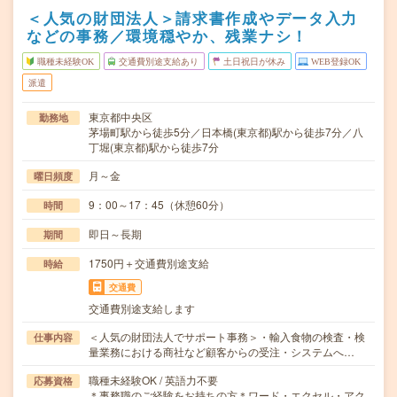
＜人気の財団法人＞請求書作成やデータ入力
などの事務／環境穏やか、残業ナシ！
職種未経験OK
交通費別途支給あり
土日祝日が休み
WEB登録OK
派遣
東京都中央区
勤務地
茅場町駅から徒歩5分／日本橋(東京都)駅から徒歩7分／八
丁堀(東京都)駅から徒歩7分
月～金
曜日頻度
9：00～17：45（休憩60分）
時間
即日～長期
期間
1750円＋交通費別途支給
時給
交通費
交通費別途支給します
＜人気の財団法人でサポート事務＞・輸入食物の検査・検
仕事内容
量業務における商社など顧客からの受注・システムへ…
職種未経験OK / 英語力不要
応募資格
＊事務職のご経験をお持ちの方＊ワード・エクセル・アク