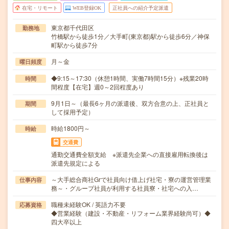
在宅・リモート
WEB登録OK
正社員への紹介予定派遣
東京都千代田区
勤務地
竹橋駅から徒歩1分／大手町(東京都)駅から徒歩6分／神保
町駅から徒歩7分
月～金
曜日頻度
◆9:15～17:30（休憩1時間、実働7時間15分）※残業20時
時間
間程度【在宅】週0～2回程度あり
9月1日～（最長6ヶ月の派遣後、双方合意の上、正社員と
期間
して採用予定）
時給1800円～
時給
交通費
通勤交通費全額支給 ※派遣先企業への直接雇用転換後は
派遣先規定による
～大手総合商社Grで社員向け借上げ社宅・寮の運営管理業
仕事内容
務～・グループ社員が利用する社員寮・社宅への入…
職種未経験OK / 英語力不要
応募資格
◆営業経験（建設・不動産・リフォーム業界経験尚可）◆
四大卒以上