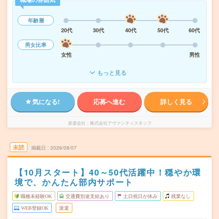
年齢層
20代
30代
40代
50代
60代
男女比率
女性
男性
もっと見る
気になる!
応募へ進む
詳しく見る
派遣会社
株式会社アヴァンティスタッフ
未読
掲載日
2026/08/07
【10月スタート】40～50代活躍中！穏やか環
境で、かんたん部内サポート
職種未経験OK
交通費別途支給あり
土日祝日が休み
残業なし
WEB登録OK
派遣