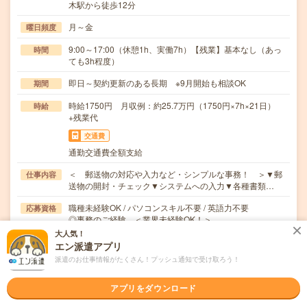
木駅から徒歩12分
月～金
曜日頻度
9:00～17:00（休憩1h、実働7h）【残業】基本なし（あっ
時間
ても3h程度）
即日～契約更新のある長期 ※9月開始も相談OK
期間
時給1750円 月収例：約25.7万円（1750円×7h×21日）
時給
+残業代
交通費
通勤交通費全額支給
＜ 郵送物の対応や入力など・シンプルな事務！ ＞▼郵
仕事内容
送物の開封・チェック▼システムへの入力▼各種書類…
職種未経験OK / パソコンスキル不要 / 英語力不要
応募資格
◎事務のご経験 ＜業界未経験OK！＞
大人気！
エン派遣アプリ
職場の雰囲気
派遣のお仕事情報がたくさん！プッシュ通知で受け取ろう！
男女比率
アプリをダウンロード
女性
男性