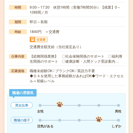
9:00～17:30 休憩1時間（実働7時間30分）【残業】0～
時間
10時間／月
即日～長期
期間
1840円 ＋交通費
時給
交通費
交通費全額支給（当社規定あり）
【総務関係業務】 〇社会保険関係のサポート 〇福利厚
仕事内容
生関係のサポート 〇健康診断・人間ドック受診案内…
職種未経験OK / ブランクOK / 英語力不要
応募資格
◆ＯＡを使用した事務経験があればOK◆ワード・エクセエ
ル＝初級レベル
職場の雰囲気
男女比率
女性
男性
職場の様子
活気がある
しずか