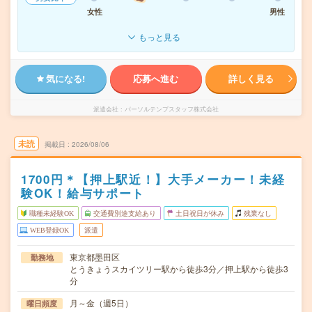
女性
男性
もっと見る
気になる!
応募へ進む
詳しく見る
派遣会社
パーソルテンプスタッフ株式会社
未読
掲載日
2026/08/06
1700円＊【押上駅近！】大手メーカー！未経
験OK！給与サポート
職種未経験OK
交通費別途支給あり
土日祝日が休み
残業なし
WEB登録OK
派遣
東京都墨田区
勤務地
とうきょうスカイツリー駅から徒歩3分／押上駅から徒歩3
分
月～金（週5日）
曜日頻度