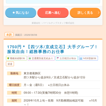
気になる!
応募へ進む
詳しく見る
派遣会社
パーソルテンプスタッフ株式会社
未読
掲載日
2026/08/06
1750円＊【四ツ木/京成立石】大手グループ！
服装自由！総務事務のお仕事
職種未経験OK
交通費別途支給あり
土日祝日が休み
WEB登録OK
派遣
東京都葛飾区
勤務地
四ツ木駅から徒歩9分／京成立石駅から徒歩12分
月～金（週5日） ※土日祝日お休み
曜日頻度
09:00～17:30(実働7時間30分 休憩1時間)
時間
2026年10月上旬～長期 9月勤務開始相談可能 ※10月
期間
～！