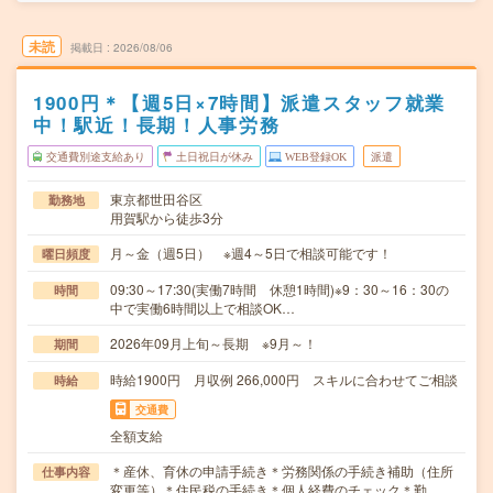
未読
掲載日
2026/08/06
1900円＊【週5日×7時間】派遣スタッフ就業
中！駅近！長期！人事労務
交通費別途支給あり
土日祝日が休み
WEB登録OK
派遣
東京都世田谷区
勤務地
用賀駅から徒歩3分
月～金（週5日） ※週4～5日で相談可能です！
曜日頻度
09:30～17:30(実働7時間 休憩1時間)※9：30～16：30の
時間
中で実働6時間以上で相談OK…
2026年09月上旬～長期 ※9月～！
期間
時給1900円 月収例 266,000円 スキルに合わせてご相談
時給
交通費
全額支給
＊産休、育休の申請手続き＊労務関係の手続き補助（住所
仕事内容
変更等）＊住民税の手続き＊個人経費のチェック＊勤…