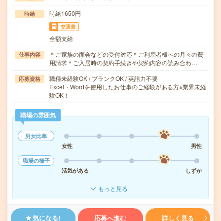
時給1650円
時給
交通費
全額支給
＊ご家族の面会などの受付対応＊ご利用者様への月々の費
仕事内容
用請求＊ご入居時の契約手続きや契約内容の読み合わ…
職種未経験OK / ブランクOK / 英語力不要
応募資格
Excel・Wordを使用したお仕事のご経験がある方※業界未経
験OK！
職場の雰囲気
男女比率
女性
男性
職場の様子
活気がある
しずか
もっと見る
気になる!
応募へ進む
詳しく見る