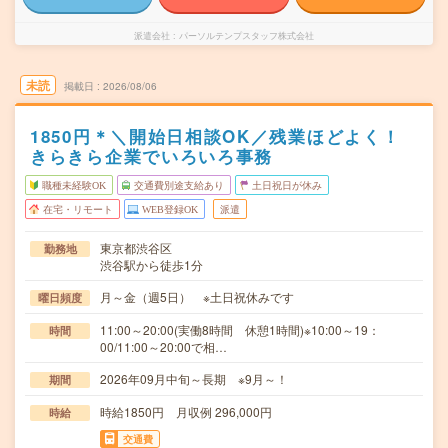
派遣会社
パーソルテンプスタッフ株式会社
未読
掲載日
2026/08/06
1850円＊＼開始日相談OK／残業ほどよく！
きらきら企業でいろいろ事務
職種未経験OK
交通費別途支給あり
土日祝日が休み
在宅・リモート
WEB登録OK
派遣
東京都渋谷区
勤務地
渋谷駅から徒歩1分
月～金（週5日） ※土日祝休みです
曜日頻度
11:00～20:00(実働8時間 休憩1時間)※10:00～19：
時間
00/11:00～20:00で相…
2026年09月中旬～長期 ※9月～！
期間
時給1850円 月収例 296,000円
時給
交通費