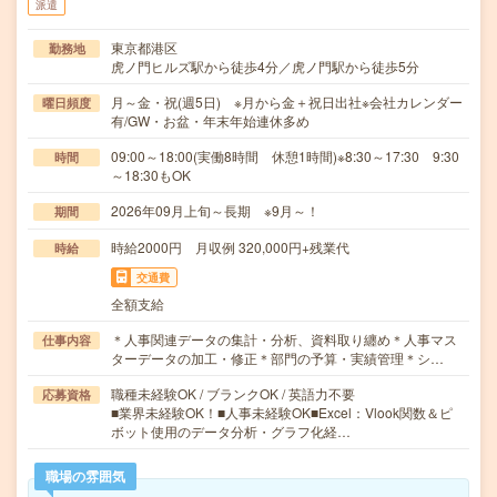
派遣
東京都港区
勤務地
虎ノ門ヒルズ駅から徒歩4分／虎ノ門駅から徒歩5分
月～金・祝(週5日) ※月から金＋祝日出社※会社カレンダー
曜日頻度
有/GW・お盆・年末年始連休多め
09:00～18:00(実働8時間 休憩1時間)※8:30～17:30 9:30
時間
～18:30もOK
2026年09月上旬～長期 ※9月～！
期間
時給2000円 月収例 320,000円+残業代
時給
交通費
全額支給
＊人事関連データの集計・分析、資料取り纏め＊人事マス
仕事内容
ターデータの加工・修正＊部門の予算・実績管理＊シ…
職種未経験OK / ブランクOK / 英語力不要
応募資格
■業界未経験OK！■人事未経験OK■Excel：Vlook関数＆ピ
ボット使用のデータ分析・グラフ化経…
職場の雰囲気