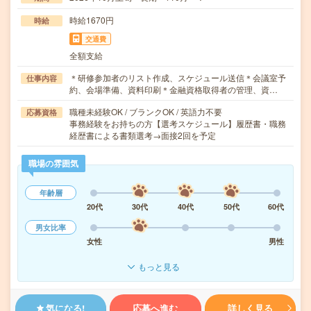
時給1670円
時給
交通費
全額支給
＊研修参加者のリスト作成、スケジュール送信＊会議室予
仕事内容
約、会場準備、資料印刷＊金融資格取得者の管理、資…
職種未経験OK / ブランクOK / 英語力不要
応募資格
事務経験をお持ちの方【選考スケジュール】履歴書・職務
経歴書による書類選考→面接2回を予定
職場の雰囲気
年齢層
20代
30代
40代
50代
60代
男女比率
女性
男性
もっと見る
気になる!
応募へ進む
詳しく見る