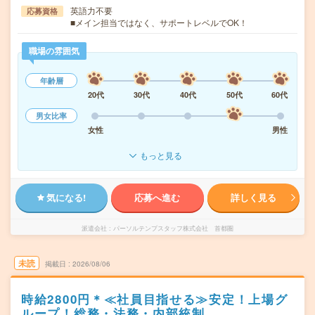
英語力不要
応募資格
■メイン担当ではなく、サポートレベルでOK！
職場の雰囲気
年齢層
20代
30代
40代
50代
60代
男女比率
女性
男性
もっと見る
気になる!
応募へ進む
詳しく見る
派遣会社
パーソルテンプスタッフ株式会社 首都圏
未読
掲載日
2026/08/06
時給2800円＊≪社員目指せる≫安定！上場グ
ループ！総務・法務・内部統制