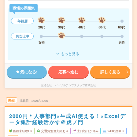
職場の雰囲気
年齢層
20代
30代
40代
50代
60代
男女比率
女性
男性
もっと見る
気になる!
応募へ進む
詳しく見る
派遣会社
パーソルテンプスタッフ株式会社
未読
掲載日
2026/08/06
2000円＊人事部門×生成AI使える！×Excelデ
ータ集計経験活かす＠虎ノ門
職種未経験OK
交通費別途支給あり
土日祝日が休み
WEB登録OK