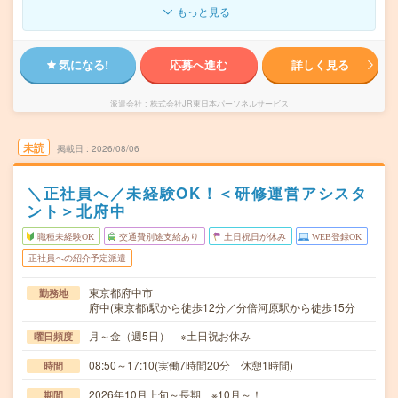
もっと見る
気になる!
応募へ進む
詳しく見る
派遣会社
株式会社JR東日本パーソネルサービス
未読
掲載日
2026/08/06
＼正社員へ／未経験OK！＜研修運営アシスタ
ント＞北府中
職種未経験OK
交通費別途支給あり
土日祝日が休み
WEB登録OK
正社員への紹介予定派遣
東京都府中市
勤務地
府中(東京都)駅から徒歩12分／分倍河原駅から徒歩15分
月～金（週5日） ※土日祝お休み
曜日頻度
08:50～17:10(実働7時間20分 休憩1時間)
時間
2026年10月上旬～長期 ※10月～！
期間