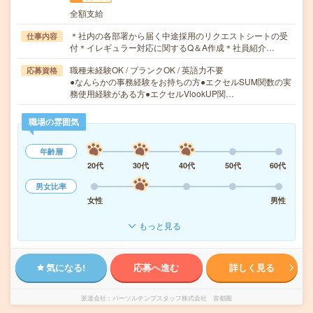
全額支給
＊社内の各部署から届く中途採用のリクエストシートの受
仕事内容
付＊イレギュラー対応に関するQ＆A作成＊社員紹介…
職種未経験OK / ブランクOK / 英語力不要
応募資格
●なんらかの事務経験をお持ちの方●エクセルSUM関数の実
務使用経験がある方●エクセルVlookUP関…
職場の雰囲気
年齢層
20代
30代
40代
50代
60代
男女比率
女性
男性
もっと見る
気になる!
応募へ進む
詳しく見る
派遣会社
パーソルテンプスタッフ株式会社 首都圏