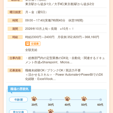
東京駅から徒歩1分／大手町(東京都)駅から徒歩2分
月～金（週5日）
曜日頻度
09:00～17:40(実働7時間40分 休憩1時間)
時間
2026年10月上旬～長期 ※10月～！
期間
時給2300円～2400円 月収例 352,820円～368,160円
時給
交通費
全額支給
・総務部門内の定型業務のDX化・自動化・関連するドキュ
仕事内容
メント作成※Sharepoint、Micros…
職種未経験OK / ブランクOK / 英語力不要
応募資格
＜活かせるスキル＞・Power AutomateやPowerBIでのDX
化経験・ExcelVlook…
職場の雰囲気
年齢層
20代
30代
40代
50代
60代
男女比率