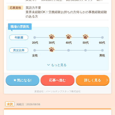
英語力不要
応募資格
業界未経験OK！労務経験お持ちの方何らかの事務経験経験
のある方
職場の雰囲気
年齢層
20代
30代
40代
50代
60代
男女比率
女性
男性
もっと見る
気になる!
応募へ進む
詳しく見る
派遣会社
パーソルテンプスタッフ株式会社
未読
掲載日
2026/08/06