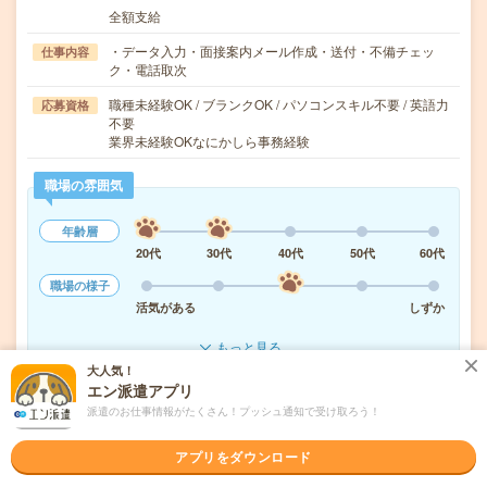
全額支給
・データ入力・面接案内メール作成・送付・不備チェッ
仕事内容
ク・電話取次
職種未経験OK / ブランクOK / パソコンスキル不要 / 英語力
応募資格
不要
業界未経験OKなにかしら事務経験
職場の雰囲気
年齢層
20代
30代
40代
50代
60代
職場の様子
活気がある
しずか
もっと見る
大人気！
エン派遣アプリ
気になる!
応募へ進む
詳しく見る
派遣のお仕事情報がたくさん！プッシュ通知で受け取ろう！
アプリをダウンロード
派遣会社
パーソルテンプスタッフ株式会社