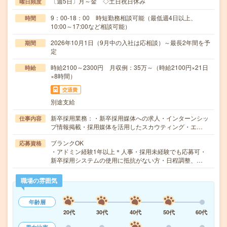
〔週5日〕月～金 ◇土日祝日休み
曜日頻度
9：00-18：00 時短勤務相談可能（最低週4日以上、
時間
10:00～17:00など相談可能）
2026年10月1日（9月中の入社は応相談）～最長2年間を予
期間
定
時給2100～2300円 月収例：35万～（時給2100円×21日
時給
×8時間）
交通費
別途支給
新卒採用業務：・新卒採用媒体への求人・インターンシッ
仕事内容
プ情報掲載・採用媒体を活用したスカウティング・エ…
ブランクOK
応募資格
・アドミン経験1年以上＊人事・採用未経験でも応募可・
新卒採用システムの使用に抵抗がない方・日程調整、…
職場の雰囲気
年齢層
20代
30代
40代
50代
60代