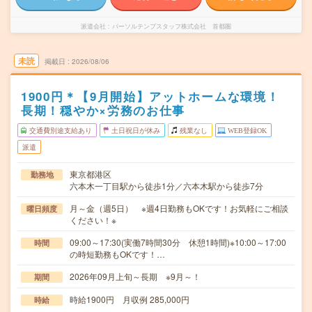
派遣会社
パーソルテンプスタッフ株式会社 首都圏
未読
掲載日
2026/08/06
1900円＊【9月開始】アットホームな環境！
長期！穏やか×労務のお仕事
交通費別途支給あり
土日祝日が休み
残業なし
WEB登録OK
派遣
東京都港区
勤務地
六本木一丁目駅から徒歩1分／六本木駅から徒歩7分
月～金（週5日） ※週4日勤務もOKです！お気軽にご相談
曜日頻度
ください！※
09:00～17:30(実働7時間30分 休憩1時間)※10:00～17:00
時間
の時短勤務もOKです！…
2026年09月上旬～長期 ※9月～！
期間
時給1900円 月収例 285,000円
時給