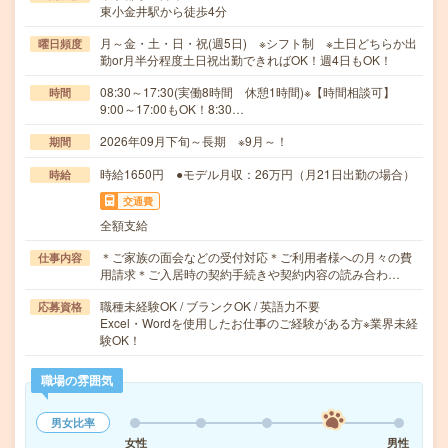
東小金井駅から徒歩4分
月～金・土・日・祝(週5日) ※シフト制 ※土日どちらか出
曜日頻度
勤or月半分程度土日祝出勤できればOK！週4日もOK！
08:30～17:30(実働8時間 休憩1時間)※【時間相談可】
時間
9:00～17:00もOK！8:30…
2026年09月下旬～長期 ※9月～！
期間
時給1650円 ●モデル月収：26万円（月21日出勤の場合）
時給
交通費
全額支給
＊ご家族の面会などの受付対応＊ご利用者様への月々の費
仕事内容
用請求＊ご入居時の契約手続きや契約内容の読み合わ…
職種未経験OK / ブランクOK / 英語力不要
応募資格
Excel・Wordを使用したお仕事のご経験がある方※業界未経
験OK！
職場の雰囲気
男女比率
女性
男性