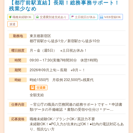
【都庁前駅直結】長期！総務事務サポート！
残業少なめ
職種未経験OK
交通費別途支給あり
土日祝日が休み
WEB登録OK
派遣
東京都新宿区
勤務地
都庁前駅から徒歩1分／新宿駅から徒歩10分
月～金（週5日） ※土日祝お休み！
曜日頻度
09:00～17:30(実働7時間30分 休憩1時間)
時間
2026年09月上旬～長期 ※9月～！
期間
時給1550円 月収例 232,500円+残業代
時給
交通費
全額支給
～官公庁の職員の労務関連の総務サポートです～＊申請書
仕事内容
類/データの不備確認 ＊書類の受領や仕分け＊デー…
職種未経験OK / ブランクOK / 英語力不要
応募資格
未経験OK！●PC入力が出来ればOK！●社内の電話対応もあ
り、抵抗ない方