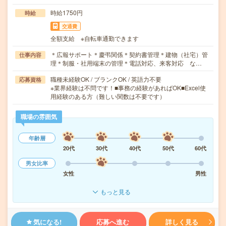
時給1750円
時給
交通費
全額支給 ※自転車通勤できます
＊広報サポート＊慶弔関係＊契約書管理＊建物（社宅）管
仕事内容
理＊制服・社用端末の管理＊電話対応、来客対応 な…
職種未経験OK / ブランクOK / 英語力不要
応募資格
※業界経験は不問です！■事務の経験があればOK■Excel使
用経験のある方（難しい関数は不要です）
職場の雰囲気
年齢層
20代
30代
40代
50代
60代
男女比率
女性
男性
もっと見る
気になる!
応募へ進む
詳しく見る