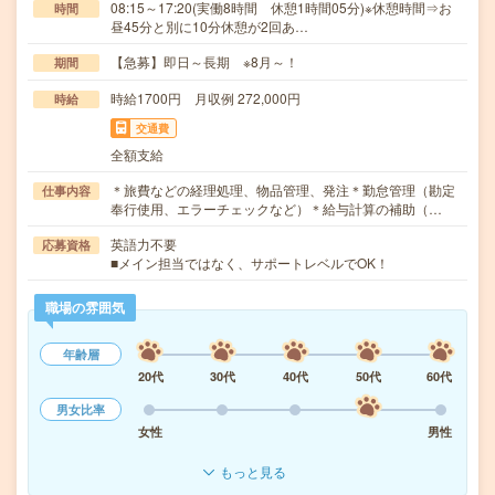
08:15～17:20(実働8時間 休憩1時間05分)※休憩時間⇒お
時間
昼45分と別に10分休憩が2回あ…
【急募】即日～長期 ※8月～！
期間
時給1700円 月収例 272,000円
時給
交通費
全額支給
＊旅費などの経理処理、物品管理、発注＊勤怠管理（勘定
仕事内容
奉行使用、エラーチェックなど）＊給与計算の補助（…
英語力不要
応募資格
■メイン担当ではなく、サポートレベルでOK！
職場の雰囲気
年齢層
20代
30代
40代
50代
60代
男女比率
女性
男性
もっと見る