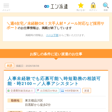
メニュー
気になる!
ログイン
検索
＼週4在宅／未経験OK！大手人材＊メール対応など採用サ
ポート
のお仕事情報は、掲載が終了しています
掲載時の情報は、
ページ下部
からご覧いただけます。
お探しの条件に近い派遣のお仕事
未読
掲載日
2026/08/06
人事未経験でも応募可能＼時短勤務の相談可
能・時2100～／人事アシスタント
交通費別途支給あり
土日祝日が休み
WEB登録OK
派遣
東京都品川区
勤務地
目黒駅から徒歩2分