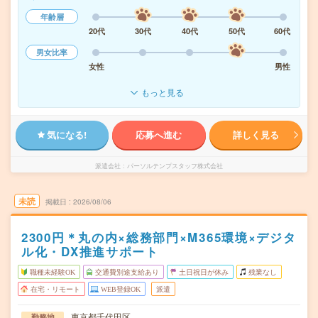
年齢層
20代
30代
40代
50代
60代
男女比率
女性
男性
もっと見る
気になる!
応募へ進む
詳しく見る
派遣会社
パーソルテンプスタッフ株式会社
未読
掲載日
2026/08/06
2300円＊丸の内×総務部門×M365環境×デジタ
ル化・DX推進サポート
職種未経験OK
交通費別途支給あり
土日祝日が休み
残業なし
在宅・リモート
WEB登録OK
派遣
東京都千代田区
勤務地