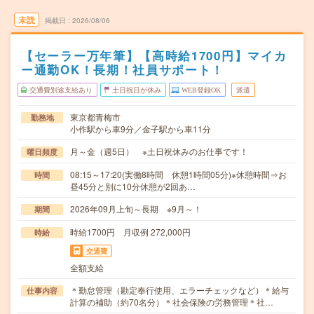
未読
掲載日
2026/08/06
【セーラー万年筆】【高時給1700円】マイカ
ー通勤OK！長期！社員サポート！
交通費別途支給あり
土日祝日が休み
WEB登録OK
派遣
東京都青梅市
勤務地
小作駅から車9分／金子駅から車11分
月～金（週5日） ※土日祝休みのお仕事です！
曜日頻度
08:15～17:20(実働8時間 休憩1時間05分)※休憩時間⇒お
時間
昼45分と別に10分休憩が2回あ…
2026年09月上旬～長期 ※9月～！
期間
時給1700円 月収例 272,000円
時給
交通費
全額支給
＊勤怠管理（勘定奉行使用、エラーチェックなど）＊給与
仕事内容
計算の補助（約70名分）＊社会保険の労務管理＊社…