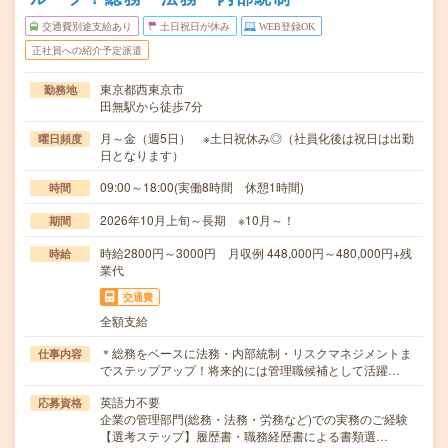
交通費別途支給あり
土日祝日が休み
WEB登録OK
正社員への紹介予定派遣
東京都西東京市
勤務地
田無駅から徒歩7分
月～金（週5日） ※土日祝休み◎（社員化後は祝日は出勤
曜日頻度
日となります）
09:00～18:00(実働8時間 休憩1時間)
時間
2026年10月上旬～長期 ※10月～！
期間
時給2800円～3000円 月収例 448,000円～480,000円+残
時給
業代
交通費
全額支給
＊総務をベースに法務・内部統制・リスクマネジメントま
仕事内容
でステップアップ！将来的には管理職候補として活躍…
英語力不要
応募資格
企業の管理部門(総務・法務・労務など)での実務のご経験
【選考ステップ】履歴書・職務経歴書による書類選…