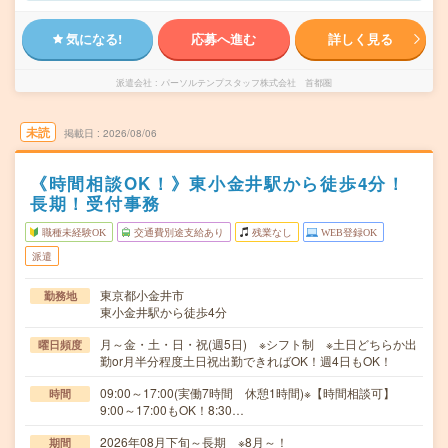
気になる!
応募へ進む
詳しく見る
派遣会社
パーソルテンプスタッフ株式会社 首都圏
未読
掲載日
2026/08/06
《時間相談OK！》東小金井駅から徒歩4分！
長期！受付事務
職種未経験OK
交通費別途支給あり
残業なし
WEB登録OK
派遣
東京都小金井市
勤務地
東小金井駅から徒歩4分
月～金・土・日・祝(週5日) ※シフト制 ※土日どちらか出
曜日頻度
勤or月半分程度土日祝出勤できればOK！週4日もOK！
09:00～17:00(実働7時間 休憩1時間)※【時間相談可】
時間
9:00～17:00もOK！8:30…
2026年08月下旬～長期 ※8月～！
期間