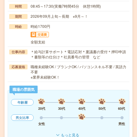
08:45～17:30(実働7時間45分 休憩1時間)
時間
2026年09月上旬～長期 ※9月～！
期間
時給1700円
時給
交通費
全額支給
＊給与計算サポート＊電話応対＊稟議書の受付＊押印申請
仕事内容
＊書類等の仕分け＊社員番号の管理 など
職種未経験OK / ブランクOK / パソコンスキル不要 / 英語力
応募資格
不要
※業界未経験OK！
職場の雰囲気
年齢層
20代
30代
40代
50代
60代
男女比率
女性
男性
もっと見る