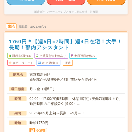
派遣会社
パーソルテンプスタッフ株式会社 首都圏
未読
掲載日
2026/08/06
1750円＊【週5日×7時間】週4日在宅！大手！
長期！部内アシスタント
職種未経験OK
交通費別途支給あり
土日祝日が休み
在宅・リモート
WEB登録OK
派遣
東京都新宿区
勤務地
新宿駅から徒歩6分／都庁前駅から徒歩4分
月～金（週5日）
曜日頻度
09:00～17:00(実働7時間 休憩1時間)※実働7時間以上で、
時間
勤務時間のご相談OK（9:00～…
2026年09月上旬～長期 ※9月～！
期間
時給1750円
時給
交通費