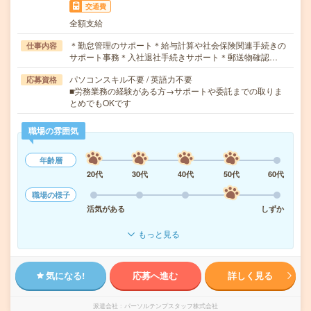
交通費
全額支給
＊勤怠管理のサポート＊給与計算や社会保険関連手続きの
仕事内容
サポート事務＊入社退社手続きサポート＊郵送物確認…
パソコンスキル不要 / 英語力不要
応募資格
■労務業務の経験がある方→サポートや委託までの取りま
とめでもOKです
職場の雰囲気
年齢層
20代
30代
40代
50代
60代
職場の様子
活気がある
しずか
もっと見る
気になる!
応募へ進む
詳しく見る
派遣会社
パーソルテンプスタッフ株式会社