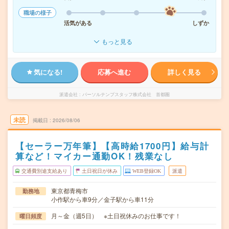
職場の様子
活気がある
しずか
もっと見る
気になる!
応募へ進む
詳しく見る
派遣会社
パーソルテンプスタッフ株式会社 首都圏
未読
掲載日
2026/08/06
【セーラー万年筆】【高時給1700円】給与計
算など！マイカー通勤OK！残業なし
交通費別途支給あり
土日祝日が休み
WEB登録OK
派遣
東京都青梅市
勤務地
小作駅から車9分／金子駅から車11分
月～金（週5日） ※土日祝休みのお仕事です！
曜日頻度