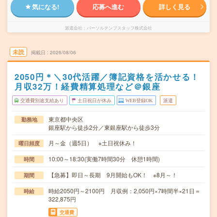
気になる!
応募へ進む
詳しく見る
派遣会社
パーソルテンプスタッフ株式会社
未読
掲載日
2026/08/06
2050円＊＼30代活躍／簿記資格を活かせる！
月収32万！経費精算処理など＠銀座
交通費別途支給あり
土日祝日が休み
WEB登録OK
派遣
東京都中央区
勤務地
銀座駅から徒歩2分／東銀座駅から徒歩3分
月～金（週5日） ※土日祝休み！
曜日頻度
10:00～18:30(実働7時間30分 休憩1時間)
時間
【急募】即日～長期 9月開始もOK！ ※8月～！
期間
時給2050円～2100円 月収例：2,050円×7時間半×21日＝
時給
322,875円
交通費