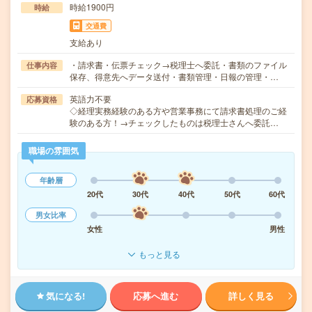
時給1900円
時給
交通費
支給あり
・請求書・伝票チェック→税理士へ委託・書類のファイル
仕事内容
保存、得意先へデータ送付・書類管理・日報の管理・…
英語力不要
応募資格
◇経理実務経験のある方や営業事務にて請求書処理のご経
験のある方！→チェックしたものは税理士さんへ委託…
職場の雰囲気
年齢層
20代
30代
40代
50代
60代
男女比率
女性
男性
もっと見る
気になる!
応募へ進む
詳しく見る