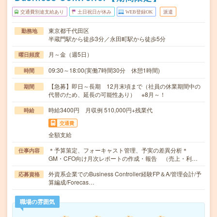
交通費別途支給あり
土日祝日が休み
WEB登録OK
派遣
東京都千代田区
勤務地
半蔵門駅から徒歩3分／永田町駅から徒歩5分
月～金（週5日）
曜日頻度
09:30～18:00(実働7時間30分 休憩1時間)
時間
【急募】即日～長期 12月末頃まで（社員の休業期間中の
期間
代替のため、延長の可能性あり） ※8月～！
時給3400円 月収例 510,000円+残業代
時給
交通費
全額支給
＊予算策定、フォーキャスト管理、予実の差異分析＊
仕事内容
GM・CFO向け月次レポートの作成・報告 （売上・利…
外資系企業でのBusiness Controller経験FP＆A/管理会計/予
応募資格
算編成/Forecas…
職場の雰囲気