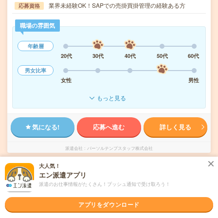
業界未経験OK！SAPでの売掛買掛管理の経験ある方
応募資格
職場の雰囲気
年齢層
20代
30代
40代
50代
60代
男女比率
女性
男性
もっと見る
気になる!
応募へ進む
詳しく見る
派遣会社
パーソルテンプスタッフ株式会社
大人気！
未読
掲載日
2026/08/06
エン派遣アプリ
派遣のお仕事情報がたくさん！プッシュ通知で受け取ろう！
2000円＊月収31万！＜子会社の日次～月次＞
アプリをダウンロード
経験活かしてスキルUP