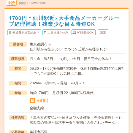
未読
掲載日
2026/08/06
1700円＊仙川駅近×大手食品メーカーグルー
プ経理補助！残業少な目＆時短OK
交通費別途支給あり
土日祝日が休み
WEB登録OK
派遣
東京都調布市
勤務地
仙川駅から徒歩5分／つつじケ丘駅から徒歩10分
月～金（週5日） ※嬉しい土日・祝日完全お休み！
曜日頻度
09:30～17:00(実働6時間30分 休憩1時間)※就業時間は9時
時間
～でもご相談OK！お気軽にご相…
2026年09月中旬～長期 ※9月～！
期間
時給1700円 月収例 221,000円+残業代
時給
交通費
全額支給
＊親会社の支払い手続き及び入金確認（売掛金管理）＊仕
仕事内容
訳起票の管理＊請求データと実際に入金されたデータ…
英語力不要
応募資格