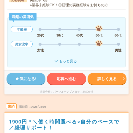
※業界未経験OK！◎経理の実務経験をお持ちの方
職場の雰囲気
年齢層
20代
30代
40代
50代
60代
男女比率
女性
男性
もっと見る
気になる!
応募へ進む
詳しく見る
派遣会社
パーソルテンプスタッフ株式会社
未読
掲載日
2026/08/06
1900円＊＼働く時間選べる×自分のペースで
／経理サポート！