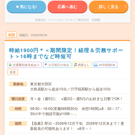
気になる!
応募へ進む
詳しく見る
派遣会社
パーソルテンプスタッフ株式会社 首都圏
未読
掲載日
2026/08/06
時給1900円＊＜期間限定！経理＆労務サポー
ト＞16時までなど時短可
交通費別途支給あり
土日祝日が休み
残業なし
WEB登録OK
派遣
東京都大田区
勤務地
大鳥居駅から徒歩10分／穴守稲荷駅から徒歩10分
月～金（週5日） ※週3日～週5日のお好きな日数でOK！
曜日頻度
09:30～16:00(実働5時間30分 休憩1時間)※8：30～17：
時間
30の中で相談可能♪10時～…
【急募】即日～2026年12月下旬 2026年12月末まで！更
期間
新延長の可能性あります！ ※8月～！