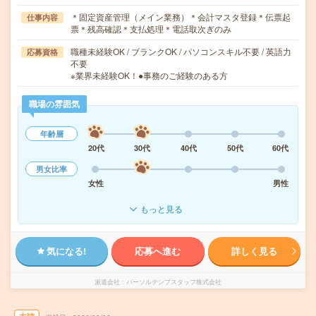
＊固定資産管理（メイン業務）＊会計マスタ登録＊伝票起
仕事内容
票＊残高確認＊支払処理＊電話取次ぎのみ
職種未経験OK / ブランクOK / パソコンスキル不要 / 英語力
応募資格
不要
※業界未経験OK！●事務のご経験のある方
職場の雰囲気
年齢層
20代
30代
40代
50代
60代
男女比率
女性
男性
もっと見る
気になる!
応募へ進む
詳しく見る
派遣会社
パーソルテンプスタッフ株式会社