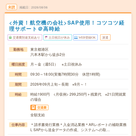
未読
掲載日
2026/08/06
<外資！航空機の会社>SAP使用！コツコツ経
理サポート＠高時給
交通費別途支給あり
土日祝日が休み
WEB登録OK
派遣
東京都港区
勤務地
六本木駅から徒歩2分
月～金（週5日） ※土日祝休み
曜日頻度
09:30～18:00(実働7時間30分 休憩1時間)
時間
2026年09月上旬～長期 ※9月～！
期間
時給1900円 <月収例> 299,250円＋残業代 ※21日間就業
時給
の場合
交通費
全額支給
＊請求書発行業務＊入金消込業務＊ARレポートの補助業務
仕事内容
L SAPから送金データの作成、システムへの取…