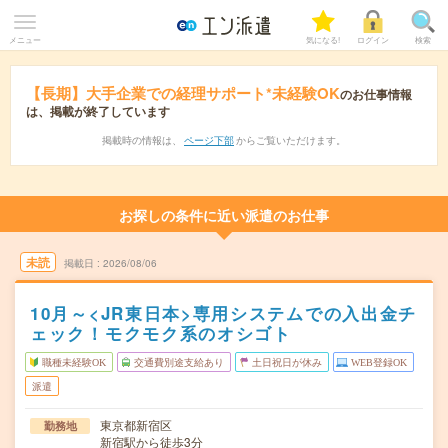
メニュー
気になる!
ログイン
検索
【長期】大手企業での経理サポート*未経験OK
のお仕事情報
は、掲載が終了しています
掲載時の情報は、
ページ下部
からご覧いただけます。
お探しの条件に近い派遣のお仕事
未読
掲載日
2026/08/06
10月～<JR東日本>専用システムでの入出金チ
ェック！モクモク系のオシゴト
職種未経験OK
交通費別途支給あり
土日祝日が休み
WEB登録OK
派遣
東京都新宿区
勤務地
新宿駅から徒歩3分