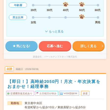
年齢層
20代
30代
40代
50代
60代
男女比率
女性
男性
もっと見る
気になる!
応募へ進む
詳しく見る
派遣会社
パーソルテンプスタッフ株式会社
未読
掲載日
2026/08/06
【即日！】高時給2050円！月次・年次決算を
おまかせ！経理事務
交通費別途支給あり
土日祝日が休み
WEB登録OK
派遣
東京都中央区
勤務地
有楽町駅から徒歩10分／東銀座駅から徒歩5分