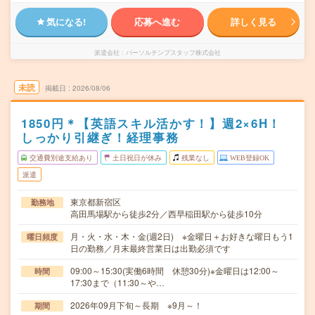
気になる!
応募へ進む
詳しく見る
派遣会社
パーソルテンプスタッフ株式会社
未読
掲載日
2026/08/06
1850円＊【英語スキル活かす！】週2×6H！
しっかり引継ぎ！経理事務
交通費別途支給あり
土日祝日が休み
残業なし
WEB登録OK
派遣
東京都新宿区
勤務地
高田馬場駅から徒歩2分／西早稲田駅から徒歩10分
月・火・水・木・金(週2日) ※金曜日＋お好きな曜日もう1
曜日頻度
日の勤務／月末最終営業日は出勤必須です
09:00～15:30(実働6時間 休憩30分)※金曜日は12:00～
時間
17:30まで（11:30～や…
2026年09月下旬～長期 ※9月～！
期間