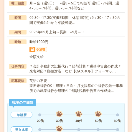
月～金（週5日） ※週3～5日で相談可 週3日×7時間、週
曜日頻度
4×5.5～7時間、週5×5～7時間など
09:30～17:30(実働7時間 休憩1時間)※9：30～17：30の
時間
間で実働5.5hから相談可能…
2026年09月上旬～長期 ※9月～！
期間
時給1900円
時給
交通費
全額支給
＊会計事務所の記帳代行＊給与計算＊税務申告書の作成＊
仕事内容
来客対応＊郵便対応 など【OAスキル】フォーマッ…
英語力不要
応募資格
業界未経験OK！経理：日次～月次決算のご経験税理士事務
所での就業経験か経理のご経験税務申告書の作成経…
職場の雰囲気
年齢層
20代
30代
40代
50代
60代
男女比率