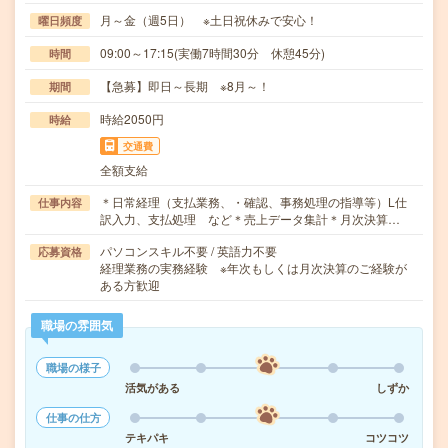
月～金（週5日） ※土日祝休みで安心！
曜日頻度
09:00～17:15(実働7時間30分 休憩45分)
時間
【急募】即日～長期 ※8月～！
期間
時給2050円
時給
交通費
全額支給
＊日常経理（支払業務、・確認、事務処理の指導等）L仕
仕事内容
訳入力、支払処理 など＊売上データ集計＊月次決算…
パソコンスキル不要 / 英語力不要
応募資格
経理業務の実務経験 ※年次もしくは月次決算のご経験が
ある方歓迎
職場の雰囲気
職場の様子
活気がある
しずか
仕事の仕方
テキパキ
コツコツ