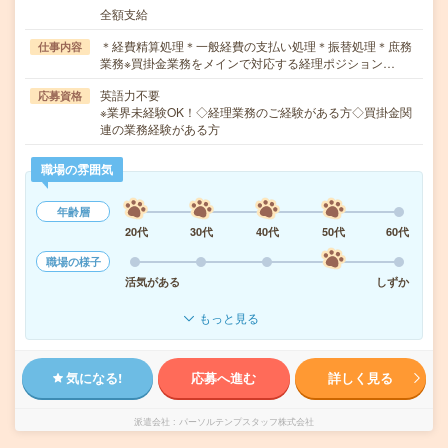
全額支給
＊経費精算処理＊一般経費の支払い処理＊振替処理＊庶務
仕事内容
業務※買掛金業務をメインで対応する経理ポジション…
英語力不要
応募資格
※業界未経験OK！◇経理業務のご経験がある方◇買掛金関
連の業務経験がある方
職場の雰囲気
年齢層
20代
30代
40代
50代
60代
職場の様子
活気がある
しずか
もっと見る
気になる!
応募へ進む
詳しく見る
派遣会社
パーソルテンプスタッフ株式会社