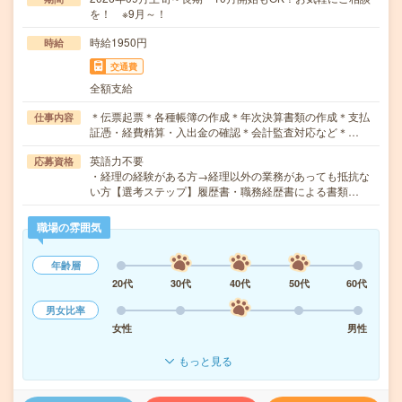
を！ ※9月～！
時給1950円
時給
交通費
全額支給
＊伝票起票＊各種帳簿の作成＊年次決算書類の作成＊支払
仕事内容
証憑・経費精算・入出金の確認＊会計監査対応など＊…
英語力不要
応募資格
・経理の経験がある方→経理以外の業務があっても抵抗な
い方【選考ステップ】履歴書・職務経歴書による書類…
職場の雰囲気
年齢層
20代
30代
40代
50代
60代
男女比率
女性
男性
もっと見る