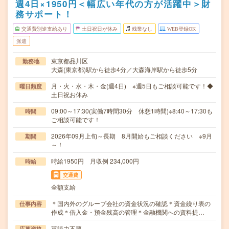
週4日×1950円＜幅広い年代の方が活躍中＞財
務サポート！
交通費別途支給あり
土日祝日が休み
残業なし
WEB登録OK
派遣
東京都品川区
勤務地
大森(東京都)駅から徒歩4分／大森海岸駅から徒歩5分
月・火・水・木・金(週4日) ※週5日もご相談可能です！◆
曜日頻度
土日祝お休み
09:00～17:30(実働7時間30分 休憩1時間)※8:40～17:30も
時間
ご相談可能です！
2026年09月上旬～長期 8月開始もご相談ください ※9月
期間
～！
時給1950円 月収例 234,000円
時給
交通費
全額支給
＊国内外のグループ会社の資金状況の確認＊資金繰り表の
仕事内容
作成＊借入金・預金残高の管理＊金融機関への資料提…
英語力不要
応募資格