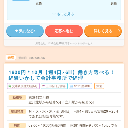
女性
男性
もっと見る
気になる!
応募へ進む
詳しく見る
派遣会社
株式会社JR東日本パーソネルサービス
未読
掲載日
2026/08/06
1800円＊10月【週4日×6H】働き方選べる！
経験いかして会計事務所で経理
交通費別途支給あり
土日祝日が休み
WEB登録OK
派遣
東京都立川市
勤務地
立川北駅から徒歩5分／立川駅から徒歩5分
月・火・水・木・金(週4日) ※週4～週5日も実働20～25H
曜日頻度
であれば相談可能です。
09:00～16:00(実働6時間 休憩1時間)※9：00～15:00でも
時間