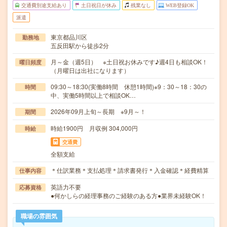
交通費別途支給あり
土日祝日が休み
残業なし
WEB登録OK
派遣
東京都品川区
勤務地
五反田駅から徒歩2分
月～金（週5日） ※土日祝お休みです♪週4日も相談OK！
曜日頻度
（月曜日は出社になります）
09:30～18:30(実働8時間 休憩1時間)※9：30～18：30の
時間
中、実働5時間以上で相談OK…
2026年09月上旬～長期 ※9月～！
期間
時給1900円 月収例 304,000円
時給
交通費
全額支給
＊仕訳業務＊支払処理＊請求書発行＊入金確認＊経費精算
仕事内容
英語力不要
応募資格
●何かしらの経理事務のご経験のある方●業界未経験OK！
職場の雰囲気