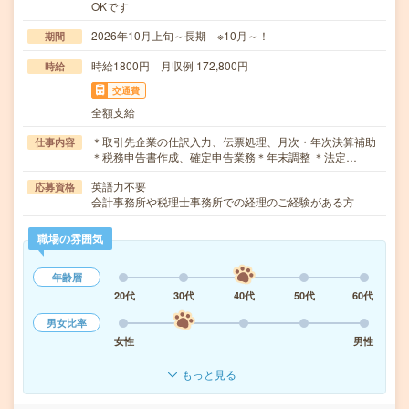
OKです
2026年10月上旬～長期 ※10月～！
期間
時給1800円 月収例 172,800円
時給
交通費
全額支給
＊取引先企業の仕訳入力、伝票処理、月次・年次決算補助
仕事内容
＊税務申告書作成、確定申告業務＊年末調整 ＊法定…
英語力不要
応募資格
会計事務所や税理士事務所での経理のご経験がある方
職場の雰囲気
年齢層
20代
30代
40代
50代
60代
男女比率
女性
男性
もっと見る