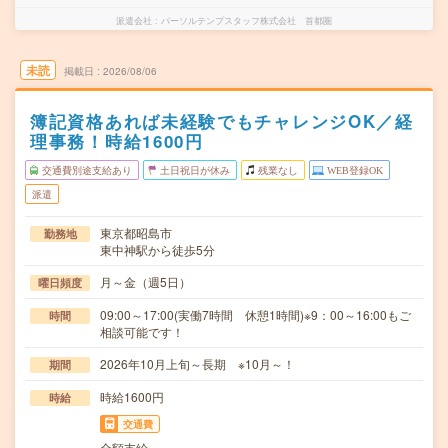
派遣会社
パーソルテンプスタッフ株式会社 首都圏
未読
掲載日
2026/08/06
簿記資格あれば未経験でもチャレンジOK／経
理事務！時給1600円
交通費別途支給あり
土日祝日が休み
残業なし
WEB登録OK
派遣
東京都昭島市
勤務地
東中神駅から徒歩5分
月～金（週5日）
曜日頻度
09:00～17:00(実働7時間 休憩1時間)※9：00～16:00もご
時間
相談可能です！
2026年10月上旬～長期 ※10月～！
期間
時給1600円
時給
交通費
全額支給