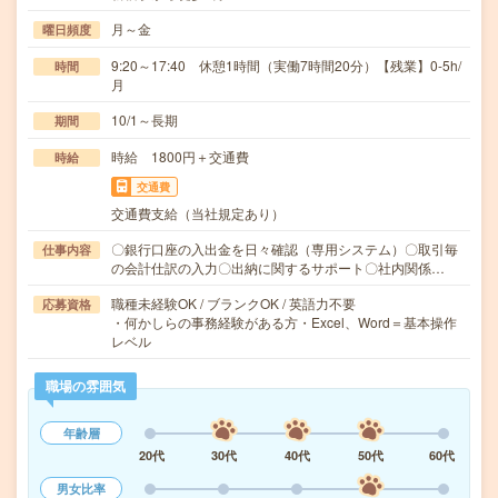
月～金
曜日頻度
9:20～17:40 休憩1時間（実働7時間20分）【残業】0-5h/
時間
月
10/1～長期
期間
時給 1800円＋交通費
時給
交通費
交通費支給（当社規定あり）
〇銀行口座の入出金を日々確認（専用システム）〇取引毎
仕事内容
の会計仕訳の入力〇出納に関するサポート〇社内関係…
職種未経験OK / ブランクOK / 英語力不要
応募資格
・何かしらの事務経験がある方・Excel、Word＝基本操作
レベル
職場の雰囲気
年齢層
20代
30代
40代
50代
60代
男女比率