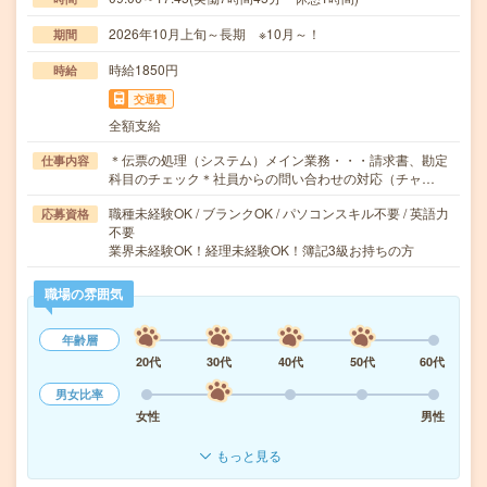
2026年10月上旬～長期 ※10月～！
期間
時給1850円
時給
交通費
全額支給
＊伝票の処理（システム）メイン業務・・・請求書、勘定
仕事内容
科目のチェック＊社員からの問い合わせの対応（チャ…
職種未経験OK / ブランクOK / パソコンスキル不要 / 英語力
応募資格
不要
業界未経験OK！経理未経験OK！簿記3級お持ちの方
職場の雰囲気
年齢層
20代
30代
40代
50代
60代
男女比率
女性
男性
もっと見る