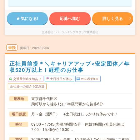
気になる!
応募へ進む
詳しく見る
派遣会社
パーソルテンプスタッフ株式会社
未読
掲載日
2026/08/06
正社員前提＊＼キャリアアップ×安定団体／年
収520万以上！経理のお仕事
交通費別途支給あり
土日祝日が休み
WEB登録OK
正社員への紹介予定派遣
東京都千代田区
勤務地
麹町駅から徒歩1分／半蔵門駅から徒歩6分
月～金（週5日） ※土日祝はしっかりお休みです！
曜日頻度
09:00～17:45(実働7時間45分 休憩1時間)※社員化後は
時間
7:00～15:45から10:30…
2026年09月上旬～長期 10月開始もOK！お気軽にご相談
期間