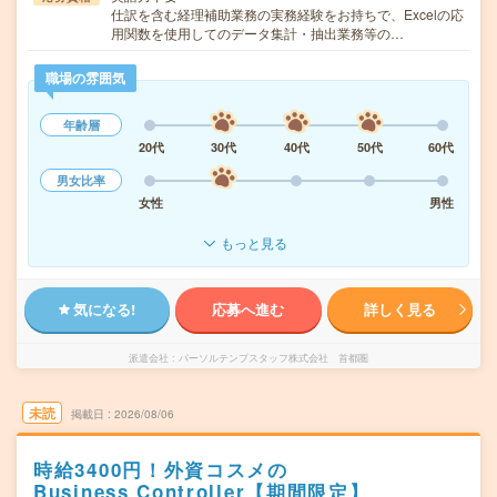
仕訳を含む経理補助業務の実務経験をお持ちで、Excelの応
用関数を使用してのデータ集計・抽出業務等の…
職場の雰囲気
年齢層
20代
30代
40代
50代
60代
男女比率
女性
男性
もっと見る
気になる!
応募へ進む
詳しく見る
派遣会社
パーソルテンプスタッフ株式会社 首都圏
未読
掲載日
2026/08/06
時給3400円！外資コスメの
Business Controller【期間限定】