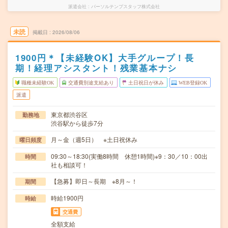
派遣会社
パーソルテンプスタッフ株式会社
未読
掲載日
2026/08/06
1900円＊【未経験OK】大手グループ！長
期！経理アシスタント！残業基本ナシ
職種未経験OK
交通費別途支給あり
土日祝日が休み
WEB登録OK
派遣
東京都渋谷区
勤務地
渋谷駅から徒歩7分
月～金（週5日） ※土日祝休み
曜日頻度
09:30～18:30(実働8時間 休憩1時間)※9：30／10：00出
時間
社も相談可！
【急募】即日～長期 ※8月～！
期間
時給1900円
時給
交通費
全額支給