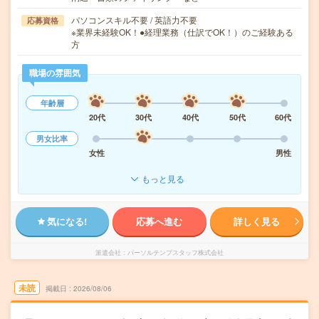
パソコンスキル不要 / 英語力不要
応募資格
※業界未経験OK！●経理業務（仕訳でOK！）のご経験ある
方
職場の雰囲気
年齢層
20代
30代
40代
50代
60代
男女比率
女性
男性
もっと見る
気になる!
応募へ進む
詳しく見る
派遣会社
パーソルテンプスタッフ株式会社
未読
掲載日
2026/08/06