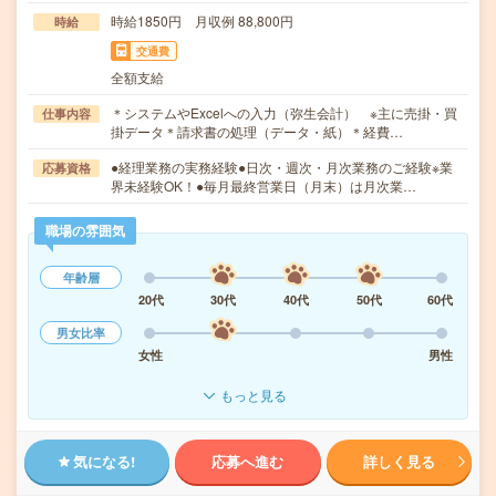
時給1850円 月収例 88,800円
時給
交通費
全額支給
＊システムやExcelへの入力（弥生会計） ※主に売掛・買
仕事内容
掛データ＊請求書の処理（データ・紙）＊経費…
●経理業務の実務経験●日次・週次・月次業務のご経験※業
応募資格
界未経験OK！●毎月最終営業日（月末）は月次業…
職場の雰囲気
年齢層
20代
30代
40代
50代
60代
男女比率
女性
男性
もっと見る
気になる!
応募へ進む
詳しく見る