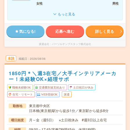
女性
男性
もっと見る
気になる!
応募へ進む
詳しく見る
派遣会社
パーソルテンプスタッフ株式会社
未読
掲載日
2026/08/06
1850円＊＼週3在宅／大手インテリアメーカ
ー！未経験OK×経理サポ
職種未経験OK
交通費別途支給あり
土日祝日が休み
在宅・リモート
WEB登録OK
派遣
東京都中央区
勤務地
日本橋(東京都)駅から徒歩1分／東京駅から徒歩8分
月～金（週5日） ※土日祝休み #週3日以上在宅
曜日頻度
09:00～17:45(実働7時間45分 休憩1時間)
時間