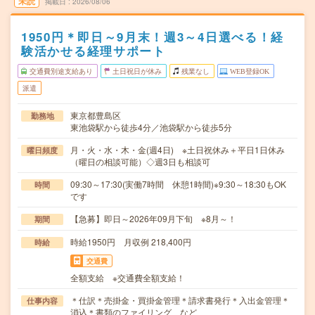
未読
掲載日
2026/08/06
1950円＊即日～9月末！週3～4日選べる！経
験活かせる経理サポート
交通費別途支給あり
土日祝日が休み
残業なし
WEB登録OK
派遣
東京都豊島区
勤務地
東池袋駅から徒歩4分／池袋駅から徒歩5分
月・火・水・木・金(週4日) ※土日祝休み＋平日1日休み
曜日頻度
（曜日の相談可能）◇週3日も相談可
09:30～17:30(実働7時間 休憩1時間)※9:30～18:30もOK
時間
です
【急募】即日～2026年09月下旬 ※8月～！
期間
時給1950円 月収例 218,400円
時給
交通費
全額支給 ※交通費全額支給！
＊仕訳＊売掛金・買掛金管理＊請求書発行＊入出金管理＊
仕事内容
消込＊書類のファイリング など