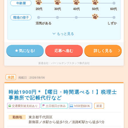
年齢層
20代
30代
40代
50代
60代
職場の様子
活気がある
しずか
もっと見る
気になる!
応募へ進む
詳しく見る
派遣会社
パーソルテンプスタッフ株式会社
未読
掲載日
2026/08/06
時給1900円＊【曜日・時間選べる！】税理士
事務所で記帳代行など
交通費別途支給あり
土日祝日が休み
WEB登録OK
派遣
東京都千代田区
勤務地
新御茶ノ水駅から徒歩1分／淡路町駅から徒歩1分