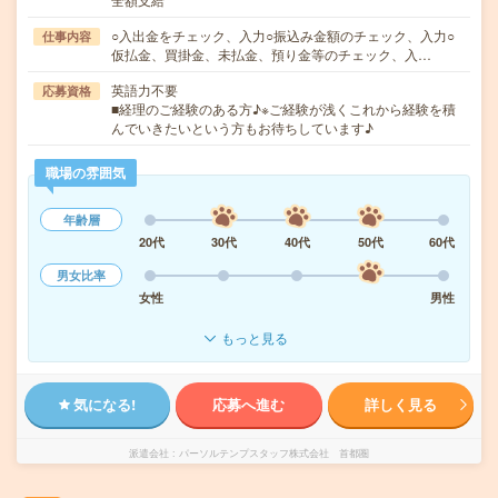
○入出金をチェック、入力○振込み金額のチェック、入力○
仕事内容
仮払金、買掛金、未払金、預り金等のチェック、入…
英語力不要
応募資格
■経理のご経験のある方♪※ご経験が浅くこれから経験を積
んでいきたいという方もお待ちしています♪
職場の雰囲気
年齢層
20代
30代
40代
50代
60代
男女比率
女性
男性
もっと見る
気になる!
応募へ進む
詳しく見る
派遣会社
パーソルテンプスタッフ株式会社 首都圏