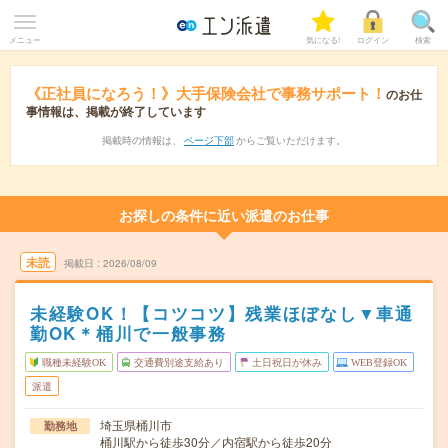
メニュー
気になる!
ログイン
検索
《正社員になろう！》大手保険会社で事務サポート！
のお仕
事情報は、掲載が終了しています
掲載時の情報は、
ページ下部
からご覧いただけます。
お探しの条件に近い派遣のお仕事
未読
掲載日
2026/08/09
未経験OK！【コツコツ】残業ほぼなし▼車通
勤OK＊桶川で一般事務
職種未経験OK
交通費別途支給あり
土日祝日が休み
WEB登録OK
派遣
埼玉県桶川市
勤務地
桶川駅から徒歩30分／内宿駅から徒歩20分