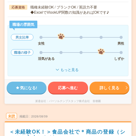
職種未経験OK / ブランクOK / 英語力不要
応募資格
◆ExcelでVlookUP関数の知識があればOKです♪
職場の雰囲気
男女比率
女性
男性
職場の様子
活気がある
しずか
もっと見る
気になる!
応募へ進む
詳しく見る
派遣会社
パーソルテンプスタッフ株式会社 首都圏
未読
掲載日
2026/08/09
＜未経験OK！＞食品会社で＊商品の登録（シ