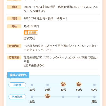
09:00～17:00(実働7時間 休憩1時間)※8:30～17:30のフル
時間
タイムも相談OK
2026年09月上旬～長期 ※9月～！
期間
時給1500円
時給
交通費
全額支給
＊請求書の発送・発行＊専用伝票に記入したりハンコ押し
仕事内容
＊売上チェック など
職種未経験OK / ブランクOK / パソコンスキル不要 / 英語力
応募資格
不要
※業界未経験OK！
職場の雰囲気
年齢層
20代
30代
40代
50代
60代
男女比率
女性
男性