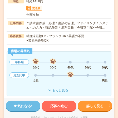
時給1450円
時給
交通費
全額支給
＊請求書作成、処理＊書類の管理、ファイリング＊システ
仕事内容
ムへの入力・確認作業＊庶務業務（会議室手配や会議…
職種未経験OK / ブランクOK / 英語力不要
応募資格
●業界未経験OK！
職場の雰囲気
年齢層
20代
30代
40代
50代
60代
男女比率
女性
男性
もっと見る
気になる!
応募へ進む
詳しく見る
派遣会社
パーソルテンプスタッフ株式会社 首都圏