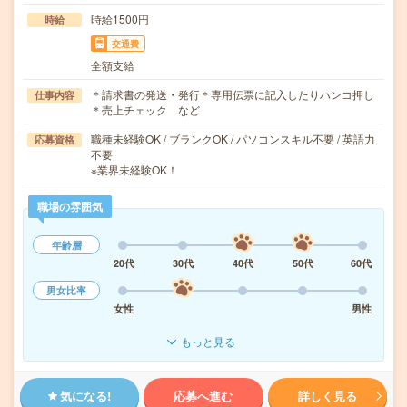
時給1500円
時給
交通費
全額支給
＊請求書の発送・発行＊専用伝票に記入したりハンコ押し
仕事内容
＊売上チェック など
職種未経験OK / ブランクOK / パソコンスキル不要 / 英語力
応募資格
不要
※業界未経験OK！
職場の雰囲気
年齢層
20代
30代
40代
50代
60代
男女比率
女性
男性
もっと見る
気になる!
応募へ進む
詳しく見る