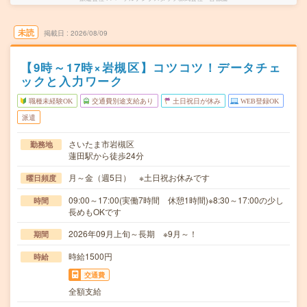
未読
掲載日
2026/08/09
【9時～17時×岩槻区】コツコツ！データチェ
ックと入力ワーク
職種未経験OK
交通費別途支給あり
土日祝日が休み
WEB登録OK
派遣
さいたま市岩槻区
勤務地
蓮田駅から徒歩24分
月～金（週5日） ※土日祝お休みです
曜日頻度
09:00～17:00(実働7時間 休憩1時間)※8:30～17:00の少し
時間
長めもOKです
2026年09月上旬～長期 ※9月～！
期間
時給1500円
時給
交通費
全額支給