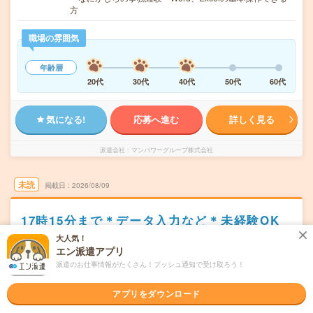
方
職場の雰囲気
年齢層
20代
30代
40代
50代
60代
気になる!
応募へ進む
詳しく見る
派遣会社
マンパワーグループ株式会社
未読
掲載日
2026/08/09
17時15分まで＊データ入力など＊未経験OK
＊車通勤可
大人気！
エン派遣アプリ
職種未経験OK
交通費別途支給あり
土日祝日が休み
WEB登録OK
派遣のお仕事情報がたくさん！プッシュ通知で受け取ろう！
派遣
アプリをダウンロード
埼玉県児玉郡
勤務地
本庄駅から車25分／児玉駅から車10分