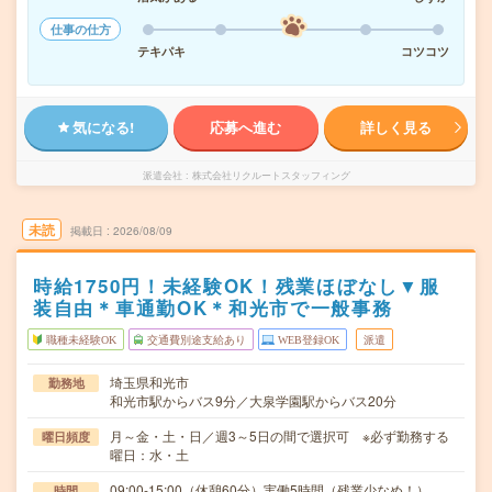
仕事の仕方
テキパキ
コツコツ
気になる!
応募へ進む
詳しく見る
派遣会社
株式会社リクルートスタッフィング
未読
掲載日
2026/08/09
時給1750円！未経験OK！残業ほぼなし▼服
装自由＊車通勤OK＊和光市で一般事務
職種未経験OK
交通費別途支給あり
WEB登録OK
派遣
埼玉県和光市
勤務地
和光市駅からバス9分／大泉学園駅からバス20分
月～金・土・日／週3～5日の間で選択可 ※必ず勤務する
曜日頻度
曜日：水・土
09:00-15:00（休憩60分）実働5時間（残業少なめ！）
時間