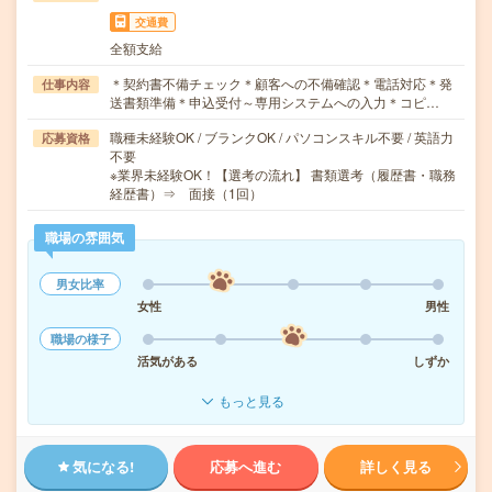
交通費
全額支給
＊契約書不備チェック＊顧客への不備確認＊電話対応＊発
仕事内容
送書類準備＊申込受付～専用システムへの入力＊コピ…
職種未経験OK / ブランクOK / パソコンスキル不要 / 英語力
応募資格
不要
※業界未経験OK！【選考の流れ】 書類選考（履歴書・職務
経歴書）⇒ 面接（1回）
職場の雰囲気
男女比率
女性
男性
職場の様子
活気がある
しずか
もっと見る
気になる!
応募へ進む
詳しく見る