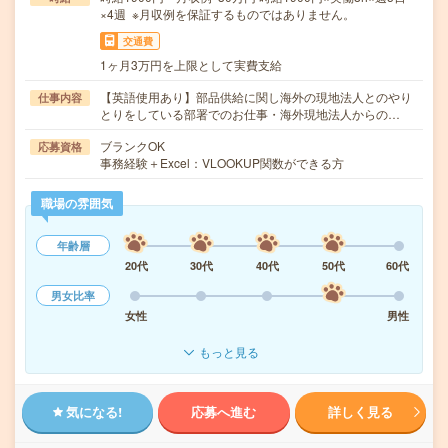
×4週 ※月収例を保証するものではありません。
交通費
1ヶ月3万円を上限として実費支給
【英語使用あり】部品供給に関し海外の現地法人とのやり
仕事内容
とりをしている部署でのお仕事・海外現地法人からの…
ブランクOK
応募資格
事務経験＋Excel：VLOOKUP関数ができる方
職場の雰囲気
年齢層
20代
30代
40代
50代
60代
男女比率
女性
男性
もっと見る
気になる!
応募へ進む
詳しく見る