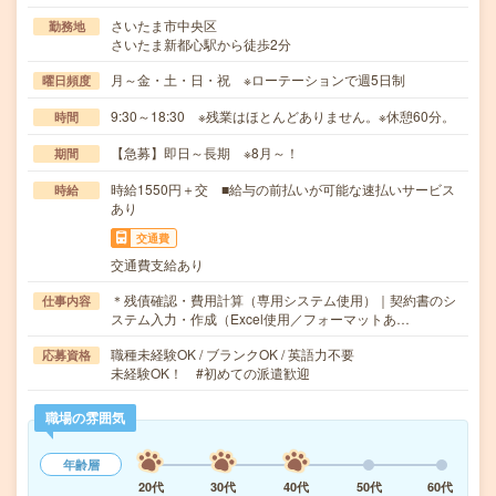
さいたま市中央区
勤務地
さいたま新都心駅から徒歩2分
月～金・土・日・祝 ※ローテーションで週5日制
曜日頻度
9:30～18:30 ※残業はほとんどありません。※休憩60分。
時間
【急募】即日～長期 ※8月～！
期間
時給1550円＋交 ■給与の前払いが可能な速払いサービス
時給
あり
交通費
交通費支給あり
＊残債確認・費用計算（専用システム使用）｜契約書のシ
仕事内容
ステム入力・作成（Excel使用／フォーマットあ…
職種未経験OK / ブランクOK / 英語力不要
応募資格
未経験OK！ #初めての派遣歓迎
職場の雰囲気
年齢層
20代
30代
40代
50代
60代