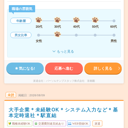
職場の雰囲気
年齢層
20代
30代
40代
50代
60代
男女比率
女性
男性
もっと見る
気になる!
応募へ進む
詳しく見る
派遣会社
パーソルテンプスタッフ株式会社 首都圏
未読
掲載日
2026/08/09
大手企業＊未経験OK＊システム入力など＊基
本定時退社＊駅直結
職種未経験OK
交通費別途支給あり
WEB登録OK
派遣