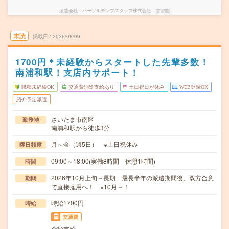
派遣会社
パーソルテンプスタッフ株式会社 首都圏
未読
掲載日
2026/08/09
1700円＊未経験からスタートした先輩多数！
南浦和駅！支店内サポート！
職種未経験OK
交通費別途支給あり
土日祝日が休み
WEB登録OK
紹介予定派遣
さいたま市南区
勤務地
南浦和駅から徒歩3分
月～金（週5日） ※土日祝休み
曜日頻度
09:00～18:00(実働8時間 休憩1時間)
時間
2026年10月上旬～長期 最長半年の派遣期間後、双方合意
期間
で直接雇用へ！ ※10月～！
時給1700円
時給
交通費
全額支給