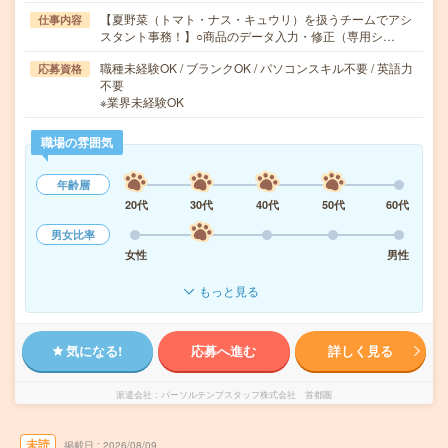
【夏野菜（トマト・ナス・キュウリ）を扱うチームでアシ
仕事内容
スタント事務！】○商品のデータ入力・修正（専用シ…
職種未経験OK / ブランクOK / パソコンスキル不要 / 英語力
応募資格
不要
※業界未経験OK
職場の雰囲気
年齢層
20代
30代
40代
50代
60代
男女比率
女性
男性
もっと見る
気になる!
応募へ進む
詳しく見る
派遣会社
パーソルテンプスタッフ株式会社 首都圏
未読
掲載日
2026/08/09