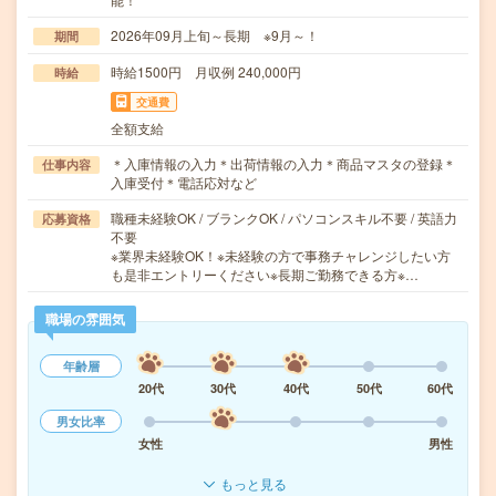
2026年09月上旬～長期 ※9月～！
期間
時給1500円 月収例 240,000円
時給
交通費
全額支給
＊入庫情報の入力＊出荷情報の入力＊商品マスタの登録＊
仕事内容
入庫受付＊電話応対など
職種未経験OK / ブランクOK / パソコンスキル不要 / 英語力
応募資格
不要
※業界未経験OK！※未経験の方で事務チャレンジしたい方
も是非エントリーください※長期ご勤務できる方※…
職場の雰囲気
年齢層
20代
30代
40代
50代
60代
男女比率
女性
男性
もっと見る