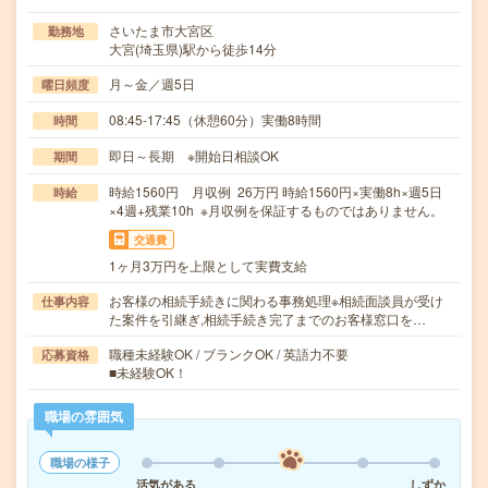
さいたま市大宮区
勤務地
大宮(埼玉県)駅から徒歩14分
月～金／週5日
曜日頻度
08:45-17:45（休憩60分）実働8時間
時間
即日～長期 ※開始日相談OK
期間
時給1560円 月収例 26万円 時給1560円×実働8h×週5日
時給
×4週+残業10h ※月収例を保証するものではありません。
交通費
1ヶ月3万円を上限として実費支給
お客様の相続手続きに関わる事務処理※相続面談員が受け
仕事内容
た案件を引継ぎ,相続手続き完了までのお客様窓口を…
職種未経験OK / ブランクOK / 英語力不要
応募資格
■未経験OK！
職場の雰囲気
職場の様子
活気がある
しずか