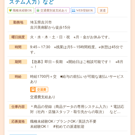
ステム入力）など
職種未経験OK
交通費別途支給あり
WEB登録OK
派遣
埼玉県吉川市
勤務地
吉川美南駅から徒歩15分
火・水・木・土・日・祝 ※月・金がお休みです。
曜日頻度
9:45～17:30 ※残業は月5～15時間程度。※休憩は45分で
時間
す。
【急募】即日～長期 ※開始日はご相談可能です！ ※8月
期間
～！
時給1700円＋交 ■給与の前払いが可能な速払いサービス
時給
あり
交通費
交通費支給あり
＊商品の登録（商品データの専用システム入力）＊電話応
仕事内容
対（社内・店舗スタッフ・取引先からの取次） など…
職種未経験OK / ブランクOK / 英語力不要
応募資格
未経験OK！ #初めての派遣歓迎