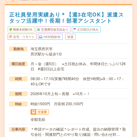
正社員登用実績あり＊【週3在宅OK】派遣ス
タッフ活躍中！長期！部署アシスタント
職種未経験OK
交通費別途支給あり
土日祝日が休み
在宅・リモート
WEB登録OK
派遣
埼玉県所沢市
勤務地
所沢駅から徒歩1分
月～金（週5日） ※土日祝お休み、年間休日たっぷり126
曜日頻度
日 #週3日以上在宅
08:30～17:10(実働7時間40分 休憩1時間)※9：00～17：
時間
40もOKです
2026年10月上旬～長期 ※10月～！
期間
時給1500円 月収例 230,100円
時給
交通費
全額支給
＊申請データの確認＊レポート作成、提出の納期管理＊取
仕事内容
引会社・関連部門とのやり取り(確認・問い合わせ対…