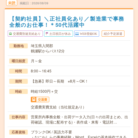
未読
掲載日
2026/08/09
【契約社員】＼正社員化あり／製造業で事務
全般のお仕事！＊50代活躍中
交通費別途支給あり
土日祝日が休み
WEB登録OK
紹介予定派遣
埼玉県入間郡
勤務地
鶴瀬駅からバス12分
月～金
曜日頻度
8:00～16:45
時間
【急募】即日～長期 ※8月～OK！
期間
時給1500円＋交
時給
交通費
交通費実費支給（当社規定あり）
営業所内事務全般・出荷データ入力(日々の出荷まとめ、出
仕事内容
荷確認、現場に配布する)・表作成・来客・電話対…
ブランクOK / 英語力不要
応募資格
・なにかしらの事務経験・Word、Excelの基本操作できる