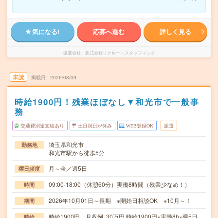
気になる!
応募へ進む
詳しく見る
派遣会社
株式会社リクルートスタッフィング
未読
掲載日
2026/08/09
時給1900円！残業ほぼなし▼和光市で一般事
務
交通費別途支給あり
土日祝日が休み
WEB登録OK
派遣
埼玉県和光市
勤務地
和光市駅から徒歩5分
月～金／週5日
曜日頻度
09:00-18:00（休憩60分）実働8時間（残業少なめ！）
時間
2026年10月01日～長期 ※開始日相談OK ※10月～！
期間
時給1900円 月収例 30万円 時給1900円×実働8h×週5日
時給