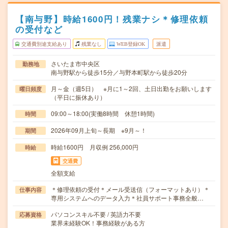
【南与野】時給1600円！残業ナシ＊修理依頼
の受付など
交通費別途支給あり
残業なし
WEB登録OK
派遣
さいたま市中央区
勤務地
南与野駅から徒歩15分／与野本町駅から徒歩20分
月～金（週5日） ※月に1～2回、土日出勤をお願いします
曜日頻度
（平日に振休あり）
09:00～18:00(実働8時間 休憩1時間)
時間
2026年09月上旬～長期 ※9月～！
期間
時給1600円 月収例 256,000円
時給
交通費
全額支給
＊修理依頼の受付＊メール受送信（フォーマットあり）＊
仕事内容
専用システムへのデータ入力＊社員サポート事務全般…
パソコンスキル不要 / 英語力不要
応募資格
業界未経験OK！事務経験がある方