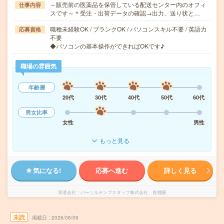
～販売前の医薬品を保管している配送センター内のオフィ
仕事内容
スです～＊受注・出荷データの確認→出力、送り状と…
職種未経験OK / ブランクOK / パソコンスキル不要 / 英語力
応募資格
不要
◆パソコンの基本操作ができればOKです♪
職場の雰囲気
年齢層
20代
30代
40代
50代
60代
男女比率
女性
男性
もっと見る
気になる!
応募へ進む
詳しく見る
派遣会社
パーソルテンプスタッフ株式会社 首都圏
未読
掲載日
2026/08/09