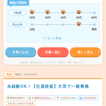
職場の雰囲気
年齢層
20代
30代
40代
50代
60代
男女比率
女性
男性
もっと見る
気になる!
応募へ進む
詳しく見る
派遣会社
株式会社スタッフサービス（神奈川・千葉・埼玉エリア）
未読
掲載日
2026/08/09
未経験OK！【社員前提】大宮で一般事務
職種未経験OK
交通費別途支給あり
土日祝日が休み
WEB登録OK
正社員への紹介予定派遣