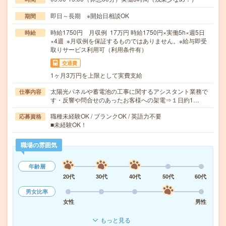
即日～長期 ※開始日相談OK
期間
時給1750円 月収例 17万円 時給1750円×実働5h×週5日
時給
×4週 ※月収例を保証するものではありません。※給与即受
取りサービス利用可（利用条件有）
交通費
1ヶ月3万円を上限として実費支給
太陽光パネルや蓄電池の工事に関するアシスタント業務で
仕事内容
す・反響や問合せのあったお客様への架電⇒１日約1…
職種未経験OK / ブランクOK / 英語力不要
応募資格
■未経験OK！
職場の雰囲気
年齢層
20代
30代
40代
50代
60代
男女比率
女性
男性
もっと見る