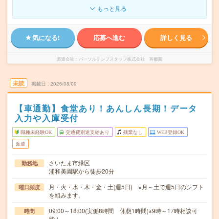
もっと見る
気になる!
応募へ進む
詳しく見る
派遣会社
パーソルテンプスタッフ株式会社 首都圏
未読
掲載日
2026/08/09
【車通勤】食堂あり！あんしん長期！データ
入力や入庫受付
職種未経験OK
交通費別途支給あり
残業なし
WEB登録OK
派遣
さいたま市緑区
勤務地
浦和美園駅から徒歩20分
月・火・水・木・金・土(週5日) ※月～土で週5日のシフト
曜日頻度
を組みます。
09:00～18:00(実働8時間 休憩1時間)※9時～17時相談可
時間
能！