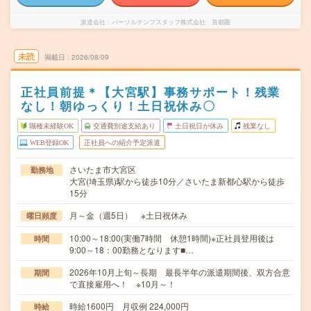
派遣会社
パーソルテンプスタッフ株式会社 首都圏
未読
掲載日
2026/08/09
正社員前提＊【大宮駅】事務サポート！残業
なし！朝ゆっくり！土日祝休み〇
職種未経験OK
交通費別途支給あり
土日祝日が休み
残業なし
WEB登録OK
正社員への紹介予定派遣
さいたま市大宮区
勤務地
大宮(埼玉県)駅から徒歩10分／さいたま新都心駅から徒歩
15分
月～金（週5日） ※土日祝休み
曜日頻度
10:00～18:00(実働7時間 休憩1時間)※正社員登用後は
時間
9:00～18：00勤務となります■…
2026年10月上旬～長期 最長半年の派遣期間後、双方合意
期間
で直接雇用へ！ ※10月～！
時給1600円 月収例 224,000円
時給