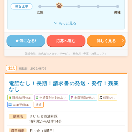
男女比率
女性
男性
もっと見る
気になる!
応募へ進む
詳しく見る
派遣会社
株式会社スタッフサービス（神奈川・千葉・埼玉エリア）
未読
掲載日
2026/08/09
電話なし！長期！請求書の発送・発行！残業
なし
職種未経験OK
交通費別途支給あり
土日祝日が休み
残業なし
WEB登録OK
派遣
さいたま市浦和区
勤務地
浦和駅から徒歩14分
月～金（週5日）
曜日頻度