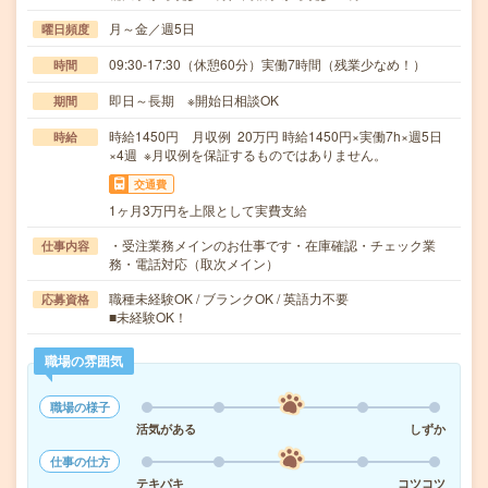
月～金／週5日
曜日頻度
09:30-17:30（休憩60分）実働7時間（残業少なめ！）
時間
即日～長期 ※開始日相談OK
期間
時給1450円 月収例 20万円 時給1450円×実働7h×週5日
時給
×4週 ※月収例を保証するものではありません。
交通費
1ヶ月3万円を上限として実費支給
・受注業務メインのお仕事です・在庫確認・チェック業
仕事内容
務・電話対応（取次メイン）
職種未経験OK / ブランクOK / 英語力不要
応募資格
■未経験OK！
職場の雰囲気
職場の様子
活気がある
しずか
仕事の仕方
テキパキ
コツコツ