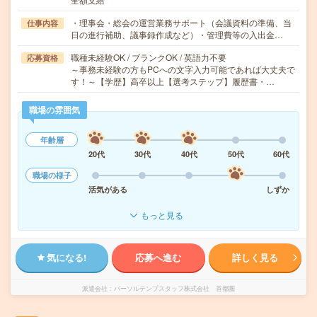
・理事会・総会の運営業務サポート（会議資料の準備、当
仕事内容
日の進行補助、議事録作成など）・管理費等の入出金…
職種未経験OK / ブランクOK / 英語力不要
応募資格
～事務未経験の方もPCへの文字入力可能であれば大丈夫で
す！～【学歴】高卒以上【選考ステップ】履歴書・…
職場の雰囲気
年齢層
20代
30代
40代
50代
60代
職場の様子
活気がある
しずか
もっと見る
気になる!
応募へ進む
詳しく見る
派遣会社
パーソルテンプスタッフ株式会社 首都圏