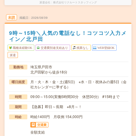
派遣会社
株式会社リクルートスタッフィング
未読
掲載日
2026/08/09
9時～15時＼人気の電話なし！コツコツ入力メ
イン／北戸田
職種未経験OK
交通費別途支給あり
残業なし
WEB登録OK
派遣
埼玉県戸田市
勤務地
北戸田駅から徒歩18分
月・火・木・金・土(週5日) ※水・日・祝休みの週5日（会
曜日頻度
社カレンダーに準ずる）
09:00～15:00(実働5時間30分 休憩30分) #15時まで
時間
【急募】即日～長期 ※8月～！
期間
時給1400円 月収例 154,000円
時給
交通費
全額支給