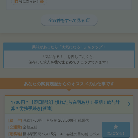
役に立った！
69
全37件をすべて見る
興味があったら「★気になる！」をタップ！
「気になる！」を押しておくと、
保存した求人を
後でまとめてチェック
できます！
あなたの閲覧履歴からのオススメのお仕事です
1700円＊【即日開始】慣れたら在宅あり！長期！給与計
算＊労務手続き[派遣]
給 与
時給1700円 月収例 263,500円+残業代
交通費
全額支給
気になる!
勤務地
橋本駅民間バス15分 ※・会社の目の前にバス