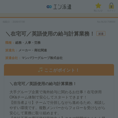
気になる!
ログイン
掲載日
2026/07/08
No.MJS1708000
＼在宅可／英語使用の給与計算業務！
派遣
職種
総務・人事・労務
派遣先
メーカー・商社関連
派遣会社
マンパワーグループ株式会社
ここがポイント！
＼在宅可／英語使用の給与計算業務！
大手グループ企業で海外給与に関わるお仕事！在宅併用
OK&チーム体制で安心してスタートできます！
【担当者より】チームで分担しながら進めるため、相談し
やすい環境です。複数メンバーからフォローを受けながら
安心して業務に取り組めます。