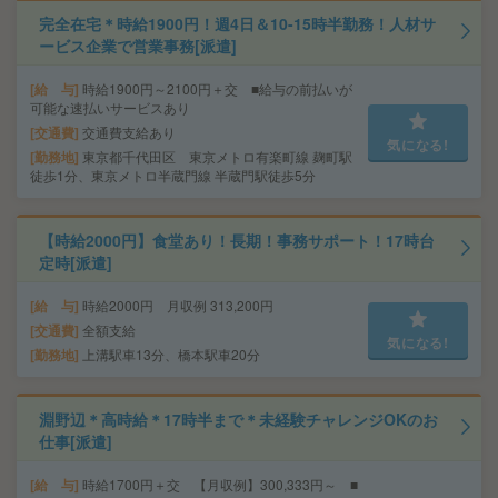
完全在宅＊時給1900円！週4日＆10-15時半勤務！人材サ
ービス企業で営業事務[派遣]
給 与
時給1900円～2100円＋交 ■給与の前払いが
可能な速払いサービスあり
交通費
交通費支給あり
気になる!
勤務地
東京都千代田区 東京メトロ有楽町線 麹町駅
徒歩1分、東京メトロ半蔵門線 半蔵門駅徒歩5分
【時給2000円】食堂あり！長期！事務サポート！17時台
定時[派遣]
給 与
時給2000円 月収例 313,200円
交通費
全額支給
気になる!
勤務地
上溝駅車13分、橋本駅車20分
淵野辺＊高時給＊17時半まで＊未経験チャレンジOKのお
仕事[派遣]
給 与
時給1700円＋交 【月収例】300,333円～ ■