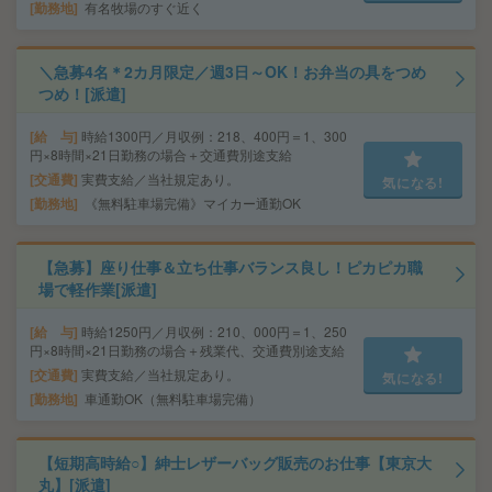
勤務地
有名牧場のすぐ近く
＼急募4名＊2カ月限定／週3日～OK！お弁当の具をつめ
つめ！[派遣]
給 与
時給1300円／月収例：218、400円＝1、300
円×8時間×21日勤務の場合＋交通費別途支給
交通費
実費支給／当社規定あり。
気になる!
勤務地
《無料駐車場完備》マイカー通勤OK
【急募】座り仕事＆立ち仕事バランス良し！ピカピカ職
場で軽作業[派遣]
給 与
時給1250円／月収例：210、000円＝1、250
円×8時間×21日勤務の場合＋残業代、交通費別途支給
交通費
実費支給／当社規定あり。
気になる!
勤務地
車通勤OK（無料駐車場完備）
【短期高時給○】紳士レザーバッグ販売のお仕事【東京大
丸】[派遣]