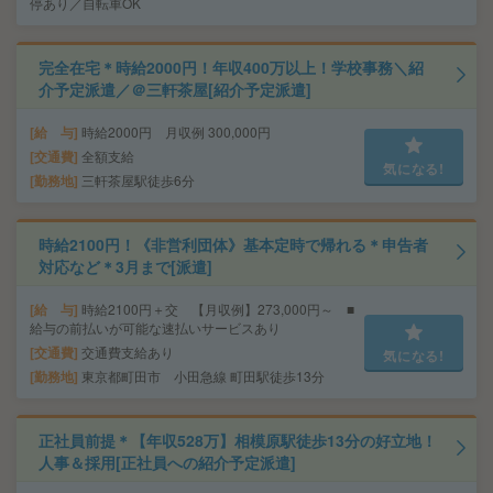
停あり／自転車OK
完全在宅＊時給2000円！年収400万以上！学校事務＼紹
介予定派遣／＠三軒茶屋[紹介予定派遣]
給 与
時給2000円 月収例 300,000円
交通費
全額支給
気になる!
勤務地
三軒茶屋駅徒歩6分
時給2100円！《非営利団体》基本定時で帰れる＊申告者
対応など＊3月まで[派遣]
給 与
時給2100円＋交 【月収例】273,000円～ ■
給与の前払いが可能な速払いサービスあり
交通費
交通費支給あり
気になる!
勤務地
東京都町田市 小田急線 町田駅徒歩13分
正社員前提＊【年収528万】相模原駅徒歩13分の好立地！
人事＆採用[正社員への紹介予定派遣]