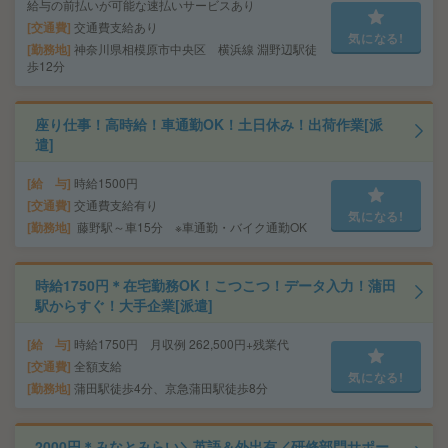
給与の前払いが可能な速払いサービスあり
交通費
交通費支給あり
気になる!
勤務地
神奈川県相模原市中央区 横浜線 淵野辺駅徒
歩12分
座り仕事！高時給！車通勤OK！土日休み！出荷作業[派
遣]
給 与
時給1500円
交通費
交通費支給有り
気になる!
勤務地
藤野駅～車15分 ※車通勤・バイク通勤OK
時給1750円＊在宅勤務OK！こつこつ！データ入力！蒲田
駅からすぐ！大手企業[派遣]
給 与
時給1750円 月収例 262,500円+残業代
交通費
全額支給
気になる!
勤務地
蒲田駅徒歩4分、京急蒲田駅徒歩8分
2000円＊みなとみらい＼英語＆外出有／研修部門サポー