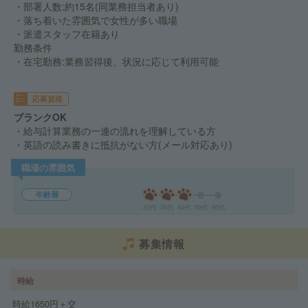
・部署人数:約15名(同業務担当者あり)
・落ち着いた雰囲気で女性が多い職場
・派遣スタッフ在籍あり
勤務条件
・在宅勤務:業務習得後、状況に応じて利用可能
応募資格
ブランクOK
・給与計算業務の一連の流れを理解している方
・英語の読み書きに抵抗がない方(メール対応あり)
職場の雰囲気
年齢層
20代
30代
40代
50代
60代
募集情報
時給
時給1650円＋交