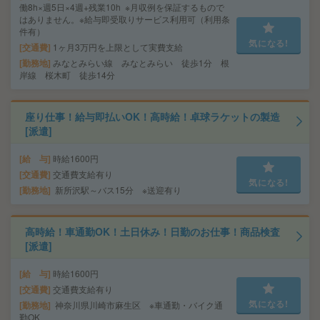
働8h×週5日×4週+残業10h ※月収例を保証するもので
はありません。※給与即受取りサービス利用可（利用条
件有）
気になる!
交通費
1ヶ月3万円を上限として実費支給
勤務地
みなとみらい線 みなとみらい 徒歩1分 根
岸線 桜木町 徒歩14分
座り仕事！給与即払いOK！高時給！卓球ラケットの製造
[派遣]
給 与
時給1600円
交通費
交通費支給有り
気になる!
勤務地
新所沢駅～バス15分 ※送迎有り
高時給！車通勤OK！土日休み！日勤のお仕事！商品検査
[派遣]
給 与
時給1600円
交通費
交通費支給有り
気になる!
勤務地
神奈川県川崎市麻生区 ※車通勤・バイク通
勤OK