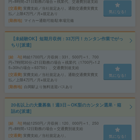
円×8時間×21日勤務の場合＋残業代、交通費別途支給
交通費
実費支給／当社規定あり。通勤交通費実費支
気になる!
払／上限4万円／月※規定あり
勤務地
マイカー通勤可能/駐車場完備
【未経験OK】短期月収例：33万円！カンタン作業でがっ
ちり[派遣]
給 与
時給1700円／月収例：331、500円＝1、700
円×7時間30分×21日勤務の場合＋残業代（1700円×1.2
5×30hの場合＝63750）、交通費別途支給
交通費
実費支給／当社規定あり。通勤交通費実費支
気になる!
払／上限4万円／月※規定あり
勤務地
白岡駅より無料送迎バスあり
20名以上の大量募集！週3日～OK梨のカンタン選果・箱
詰め[派遣]
給 与
時給1250円／月収例：120、000円＝1、250
円×8時間×12日勤務の場合＋交通費別途支給
交通費
実費支給／当社規定あり。
気になる!