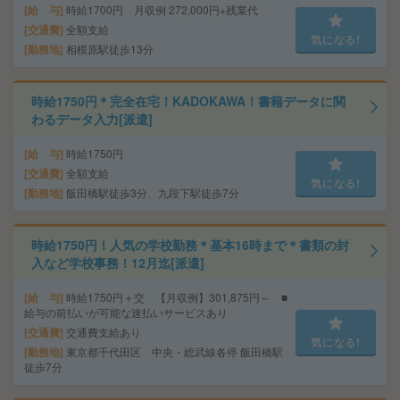
給 与
時給1700円 月収例 272,000円+残業代
交通費
全額支給
気になる!
勤務地
相模原駅徒歩13分
時給1750円＊完全在宅！KADOKAWA！書籍データに関
わるデータ入力[派遣]
給 与
時給1750円
交通費
全額支給
気になる!
勤務地
飯田橋駅徒歩3分、九段下駅徒歩7分
時給1750円！人気の学校勤務＊基本16時まで＊書類の封
入など学校事務！12月迄[派遣]
給 与
時給1750円＋交 【月収例】301,875円～ ■
給与の前払いが可能な速払いサービスあり
交通費
交通費支給あり
気になる!
勤務地
東京都千代田区 中央・総武線各停 飯田橋駅
徒歩7分