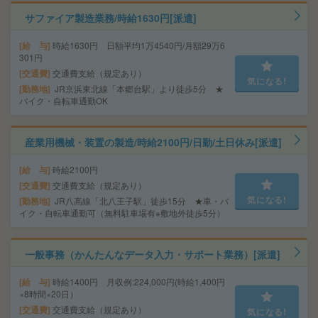
サファイア製造業務/時給1630円[派遣]
給 与
時給1630円 日額平均1万4540円/月額29万6
301円
交通費
交通費支給（規定あり）
気になる!
勤務地
JR京浜東北線「本郷台駅」より徒歩5分 ★
バイク・自転車通勤OK
産業用機械・装置の製造/時給2100円/日勤/土日休み[派遣]
給 与
時給2100円
交通費
交通費支給（規定あり）
気になる!
勤務地
JR八高線「北八王子駅」徒歩15分 ★車・バ
イク・自転車通勤可（無料駐車場有※敷地外徒歩5分）
一般事務（かんたんなデータ入力・サポート業務）[派遣]
給 与
時給1400円 月収例:224,000円(時給1,400円
×8時間×20日）
交通費
交通費支給（規定あり）
気になる!