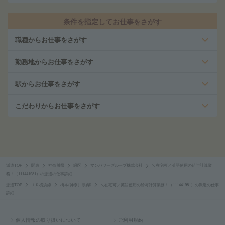
条件を指定してお仕事をさがす
職種からお仕事をさがす
勤務地からお仕事をさがす
駅からお仕事をさがす
こだわりからお仕事をさがす
派遣TOP
関東
神奈川県
緑区
マンパワーグループ株式会社
＼在宅可／英語使用の給与計算業
務！（111441981）の派遣の仕事詳細
派遣TOP
ＪＲ横浜線
橋本(神奈川県)駅
＼在宅可／英語使用の給与計算業務！（111441981）の派遣の仕事
詳細
個人情報の取り扱いについて
ご利用規約