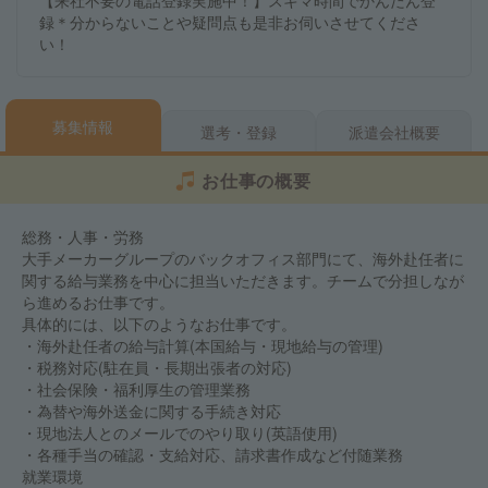
【来社不要の電話登録実施中！】スキマ時間でかんたん登
録＊分からないことや疑問点も是非お伺いさせてくださ
い！
募集情報
選考・登録
派遣会社概要
お仕事の概要
総務・人事・労務
大手メーカーグループのバックオフィス部門にて、海外赴任者に
関する給与業務を中心に担当いただきます。チームで分担しなが
ら進めるお仕事です。
具体的には、以下のようなお仕事です。
・海外赴任者の給与計算(本国給与・現地給与の管理)
・税務対応(駐在員・長期出張者の対応)
・社会保険・福利厚生の管理業務
・為替や海外送金に関する手続き対応
・現地法人とのメールでのやり取り(英語使用)
・各種手当の確認・支給対応、請求書作成など付随業務
就業環境