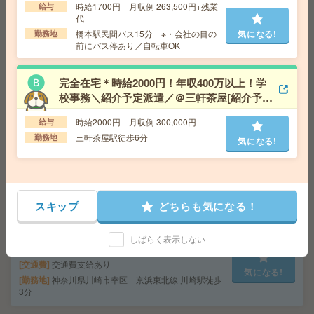
時給1700円 月収例 263,500円+残業
勤務地
神奈川県藤沢市 湘南モノレール 目白山下駅
給与
代
徒歩9分、江ノ島電鉄線 江ノ島駅徒歩15分
橋本駅民間バス15分 ※・会社の目の
気になる!
勤務地
前にバス停あり／自転車OK
2名募集！正社員前提＊年収450万円以上＊週2日程度在宅
勤務OK[正社員への紹介予定派遣]
完全在宅＊時給2000円！年収400万以上！学
校事務＼紹介予定派遣／＠三軒茶屋[紹介予定
給 与
時給2100円＋交 【月収例】385,875円～ ■
派遣]
給与の前払いが可能な速払いサービスあり
時給2000円 月収例 300,000円
給与
交通費
交通費支給あり
気になる!
三軒茶屋駅徒歩6分
勤務地
気になる!
勤務地
神奈川県横浜市中区 みなとみらい線 馬車道
駅徒歩5分、京浜東北線 関内駅徒歩10分
2名募集【東芝グループ】週3日在宅＊残業なし＊営業事
スキップ
どちらも気になる！
務＠駅直結[派遣]
給 与
時給1650円＋交 ■給与の前払いが可能な速
しばらく表示しない
払いサービスあり
交通費
交通費支給あり
気になる!
勤務地
神奈川県川崎市幸区 京浜東北線 川崎駅徒歩
3分