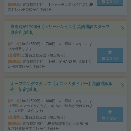
気になる!
勤務地
東京都渋谷区 【ウォッチニアン渋谷店】JR
渋谷駅ハチ公口から徒歩5分
最高時給1700円【ヘリーハンセン】英語通訳スタッフ
原宿店[派遣]
給 与
時給1550円～1700円 ※ご経験・スキルによ
り考慮致します
交通費
交通費全額支給（規定あり）
気になる!
勤務地
東京都渋谷区 【HELLY HANSEN 原宿】明
治神宮前駅から徒歩5分
オープニングスタッフ【オニツカタイガー】英語通訳販
売 新宿[派遣]
給 与
時給1500円～1600円 ※ご経験・スキルによ
り優遇 スマホでかんたんに前払いで給与が受け取れま
す（※上限、条件あり）
交通費
交通費全額支給（規定あり）
気になる!
勤務地
東京都新宿区 JR新宿駅東口から徒歩1分、
地下鉄新宿三丁目駅から徒歩3分