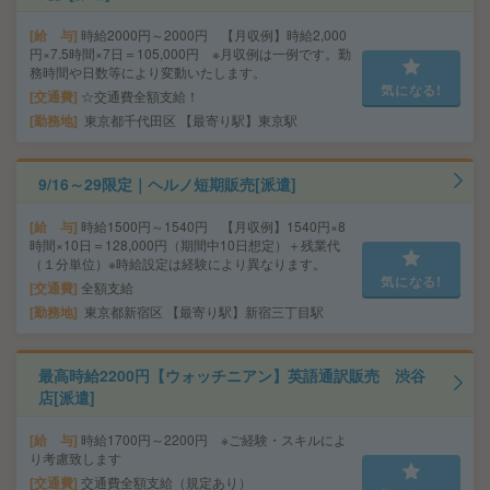
給 与
時給2000円～2000円 【月収例】時給2,000
円×7.5時間×7日＝105,000円 ※月収例は一例です。勤
務時間や日数等により変動いたします。
気になる!
交通費
☆交通費全額支給！
勤務地
東京都千代田区 【最寄り駅】東京駅
9/16～29限定｜ヘルノ短期販売[派遣]
給 与
時給1500円～1540円 【月収例】1540円×8
時間×10日＝128,000円（期間中10日想定）＋残業代
（１分単位）※時給設定は経験により異なります。
気になる!
交通費
全額支給
勤務地
東京都新宿区 【最寄り駅】新宿三丁目駅
最高時給2200円【ウォッチニアン】英語通訳販売 渋谷
店[派遣]
給 与
時給1700円～2200円 ※ご経験・スキルによ
り考慮致します
交通費
交通費全額支給（規定あり）