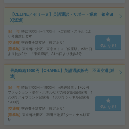
【CELINE／セリーヌ】英語通訳・サポート業務 銀座SI
X[派遣]
給 与
時給1600円～1700円 ※ご経験・スキルによ
り考慮致します
交通費
交通費全額支給（規定あり）
気になる!
勤務地
東京都中央区 東京メトロ「銀座駅」A3出口
より徒歩2分、「東銀座駅」A1出口より徒歩3分
最高時給1900円【CHANEL】英語通訳販売 羽田空港[派
遣]
給 与
時給1700円～1900円 ※未経験者：1700円
ファッション・受付・ホテルなどの接客販売経験者：1
750円 ハイブランド経験者：1800円 シャネル経験者：
1900円
気になる!
交通費
交通費全額支給（規定あり）
勤務地
東京都大田区 羽田空港第3ターミナル駅直
結