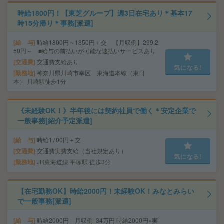
時給1800円！【東芝グループ】週3日在宅あり＊基本17
時15分帰り＊事務[派遣]
給 与
時給1800円～1850円＋交 【月収例】299,2
50円～ ■給与の前払いが可能な速払いサービスあり
交通費
交通費支給あり
気になる!
勤務地
神奈川県川崎市幸区 東海道本線（東日
本） 川崎駅徒歩1分
《未経験OK！》半年後には契約社員で働く＊安定企業で
一般事務[紹介予定派遣]
給 与
時給1700円＋交
交通費
交通費実費支給（当社規定あり）
気になる!
勤務地
JR東海道線 平塚駅 徒歩3分
【在宅勤務OK】時給2000円！未経験OK！みなとみらい
で一般事務[派遣]
給 与
時給2000円 月収例 34万円 時給2000円×実