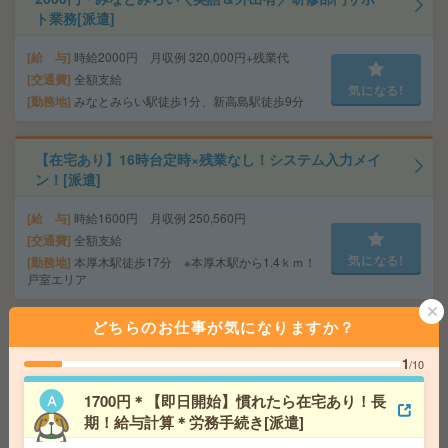
ト業務[派遣]
給 与
時給2000円 月収例 320,000円+残業代
交通費
全額支給
気になる!
勤務地
みなとみらい駅徒歩1分、新高島駅徒歩9分
【在宅あり】16時台定時×残業なし！システム入力メイ
ン！[派遣]
給 与
時給1600円 月収例 250,560円
交通費
全額支給
気になる!
勤務地
本厚木駅徒歩17分 ※本厚木駅から1.4ｋｍ！
戸室エリア
どちらのお仕事が気になりますか？
人気の学校勤務＊基本17時10分まで＊給与計算など[派
遣]
1
/10
給 与
時給1600円＋交 【月収例】266,000円～ ■
1700円＊【即日開始】慣れたら在宅あり！長
給与の前払いが可能な速払いサービスあり
期！給与計算＊労務手続き[派遣]
交通費
交通費支給あり
気になる!