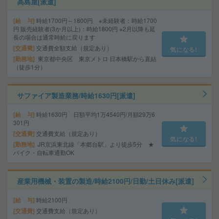
高島屋[派遣]
給 与
時給1700円～1800円 ※未経験者：時給1700
円 販売経験者(3か月以上)：時給1800円 ※2月以降も延
長の場合は通常時給に戻ります
交通費
交通費全額支給（規定あり）
気になる!
勤務地
東京都中央区 東京メトロ 日本橋駅から直結
（徒歩1分）
サファイア製造業務/時給1630円[派遣]
給 与
時給1630円 日額平均1万4540円/月額29万6
301円
交通費
交通費支給（規定あり）
気になる!
勤務地
JR京浜東北線「本郷台駅」より徒歩5分 ★
バイク・自転車通勤OK
産業用機械・装置の製造/時給2100円/日勤/土日休み[派遣]
給 与
時給2100円
交通費
交通費支給（規定あり）