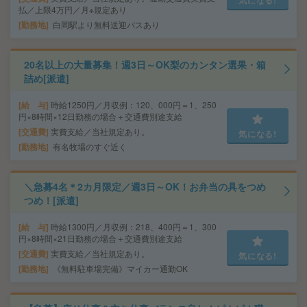
払／上限4万円／月※規定あり
勤務地
白岡駅より無料送迎バスあり
20名以上の大量募集！週3日～OK梨のカンタン選果・箱
詰め[派遣]
給 与
時給1250円／月収例：120、000円＝1、250
円×8時間×12日勤務の場合＋交通費別途支給
交通費
実費支給／当社規定あり。
気になる!
勤務地
有名牧場のすぐ近く
＼急募4名＊2カ月限定／週3日～OK！お弁当の具をつめ
つめ！[派遣]
給 与
時給1300円／月収例：218、400円＝1、300
円×8時間×21日勤務の場合＋交通費別途支給
交通費
実費支給／当社規定あり。
気になる!
勤務地
《無料駐車場完備》マイカー通勤OK