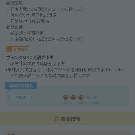
就業環境
・部署人数:10名(派遣スタッフ在籍あり)
・落ち着いた雰囲気の職場
・同業務担当者:複数名
勤務条件
・残業:月5時間程度
・在宅勤務:週1～2日(業務状況に応じて)
応募資格
ブランクOK / 英語力不要
・給与計算業務の経験がある方
(単純入力ではなく、計算ロジックを理解し確認できるレベル)
・人件費仕訳に関する基礎知識をお持ちの方
職場の雰囲気
年齢層
20代
30代
40代
50代
60代
募集情報
時給