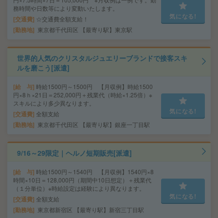
務時間や日数等により変動いたします。
気になる!
交通費
☆交通費全額支給！
勤務地
東京都千代田区 【最寄り駅】東京駅
世界的人気のクリスタルジュエリーブランドで接客スキ
ルを磨こう[派遣]
給 与
時給1500円～1500円 【月収例】時給1500
円×8ｈ×21日＝252,000円＋残業代（時給×1.25倍）※
スキルにより多少異なります。
気になる!
交通費
全額支給
勤務地
東京都千代田区 【最寄り駅】銀座一丁目駅
9/16～29限定｜ヘルノ短期販売[派遣]
給 与
時給1500円～1540円 【月収例】1540円×8
時間×10日＝128,000円（期間中10日想定）＋残業代
（１分単位）※時給設定は経験により異なります。
気になる!
交通費
全額支給
勤務地
東京都新宿区 【最寄り駅】新宿三丁目駅