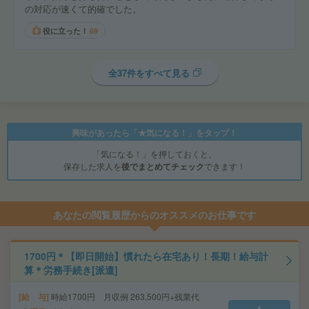
の対応が速くて的確でした。
役に立った！
69
全37件をすべて見る
興味があったら「★気になる！」をタップ！
「気になる！」を押しておくと、
保存した求人を
後でまとめてチェック
できます！
あなたの閲覧履歴からのオススメのお仕事です
1700円＊【即日開始】慣れたら在宅あり！長期！給与計
算＊労務手続き[派遣]
給 与
時給1700円 月収例 263,500円+残業代