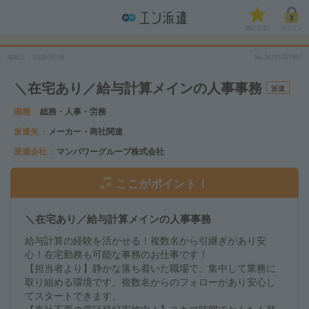
気になる!
ログイン
掲載日
2026/07/08
No.MJS1707997
＼在宅あり／給与計算メインの人事事務
派遣
職種
総務・人事・労務
派遣先
メーカー・商社関連
派遣会社
マンパワーグループ株式会社
ここがポイント！
＼在宅あり／給与計算メインの人事事務
給与計算の経験を活かせる！複数名から引継ぎがあり安
心！在宅勤務も可能な事務のお仕事です！
【担当者より】静かな落ち着いた職場で、集中して業務に
取り組める環境です。複数名からのフォローがあり安心し
てスタートできます。