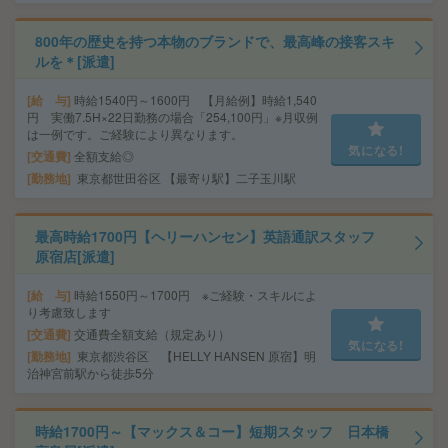
800年の歴史を持つ本物のブランドで、最高峰の接客スキ
ルを＊[派遣]
給 与
時給1540円～1600円 【月給例】時給1,540
円 実働7.5H×22日勤務の場合「254,100円」※月収例
は一例です。ご経験により異なります。
気になる!
交通費
全額支給◎
勤務地
東京都世田谷区 【最寄り駅】二子玉川駅
最高時給1700円【ヘリーハンセン】英語通訳スタッフ
原宿店[派遣]
給 与
時給1550円～1700円 ※ご経験・スキルによ
り考慮致します
交通費
交通費全額支給（規定あり）
気になる!
勤務地
東京都渋谷区 【HELLY HANSEN 原宿】明
治神宮前駅から徒歩5分
時給1700円～【マックス＆コー】短期スタッフ 日本橋