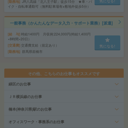
気になる!
勤務地
JR八高線「北八王子駅」徒歩15分 ★車・バ
イク・自転車通勤可（無料駐車場有※敷地外徒歩5分）
一般事務（かんたんなデータ入力・サポート業務）[派遣]
給 与
時給1400円 月収例:224,000円(時給1,400円
×8時間×20日）
交通費
交通費支給（規定あり）
気になる!
勤務地
群馬県前橋市
その他、こちらのお仕事もオススメです
緑区のお仕事
ＪＲ横浜線のお仕事
橋本(神奈川県)駅のお仕事
オフィスワーク・事務系のお仕事