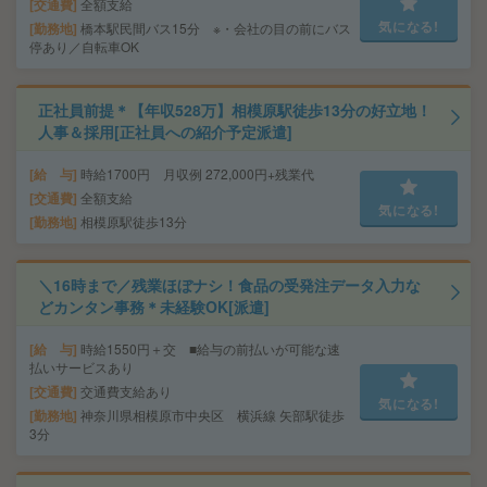
交通費
全額支給
気になる!
勤務地
橋本駅民間バス15分 ※・会社の目の前にバス
停あり／自転車OK
正社員前提＊【年収528万】相模原駅徒歩13分の好立地！
人事＆採用[正社員への紹介予定派遣]
給 与
時給1700円 月収例 272,000円+残業代
交通費
全額支給
気になる!
勤務地
相模原駅徒歩13分
＼16時まで／残業ほぼナシ！食品の受発注データ入力な
どカンタン事務＊未経験OK[派遣]
給 与
時給1550円＋交 ■給与の前払いが可能な速
払いサービスあり
交通費
交通費支給あり
気になる!
勤務地
神奈川県相模原市中央区 横浜線 矢部駅徒歩
3分