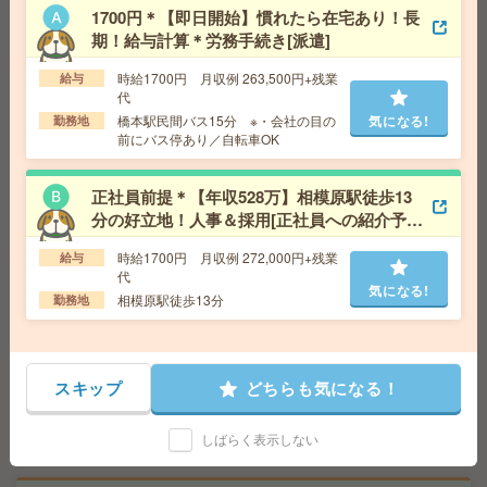
気になる!
1700円＊【即日開始】慣れたら在宅あり！長
勤務地
神奈川県相模原市南区 横浜線 古淵駅徒歩20
分、横浜線 淵野辺駅車12分
期！給与計算＊労務手続き[派遣]
時給1700円 月収例 263,500円+残業
給与
【在宅あり】16時台定時×残業なし！システム入力メイ
代
ン！[派遣]
橋本駅民間バス15分 ※・会社の目の
気になる!
勤務地
前にバス停あり／自転車OK
給 与
時給1600円 月収例 250,560円
交通費
全額支給
正社員前提＊【年収528万】相模原駅徒歩13
気になる!
勤務地
本厚木駅徒歩17分 ※本厚木駅から1.4ｋｍ！
分の好立地！人事＆採用[正社員への紹介予定
戸室エリア
派遣]
時給1700円 月収例 272,000円+残業
給与
代
2名募集！正社員前提＊年収450万円以上＊週2日程度在宅
気になる!
相模原駅徒歩13分
勤務地
勤務OK[正社員への紹介予定派遣]
給 与
時給2100円＋交 【月収例】385,875円～ ■
給与の前払いが可能な速払いサービスあり
スキップ
どちらも気になる！
交通費
交通費支給あり
気になる!
勤務地
神奈川県横浜市中区 みなとみらい線 馬車道
しばらく表示しない
駅徒歩5分、京浜東北線 関内駅徒歩10分