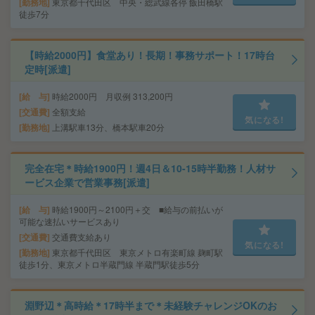
勤務地
東京都千代田区 中央・総武線各停 飯田橋駅
徒歩7分
【時給2000円】食堂あり！長期！事務サポート！17時台
定時[派遣]
給 与
時給2000円 月収例 313,200円
交通費
全額支給
気になる!
勤務地
上溝駅車13分、橋本駅車20分
完全在宅＊時給1900円！週4日＆10-15時半勤務！人材サ
ービス企業で営業事務[派遣]
給 与
時給1900円～2100円＋交 ■給与の前払いが
可能な速払いサービスあり
交通費
交通費支給あり
気になる!
勤務地
東京都千代田区 東京メトロ有楽町線 麹町駅
徒歩1分、東京メトロ半蔵門線 半蔵門駅徒歩5分
淵野辺＊高時給＊17時半まで＊未経験チャレンジOKのお