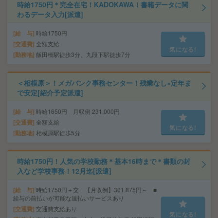
時給1750円＊完全在宅！KADOKAWA！書籍データに関
わるデータ入力[派遣]
給 与
時給1750円
交通費
全額支給
気になる!
勤務地
飯田橋駅徒歩3分、九段下駅徒歩7分
＜相模原＞！メガバンク事務センター！残業なし×定年ま
で安定[紹介予定派遣]
給 与
時給1650円 月収例 231,000円
交通費
全額支給
気になる!
勤務地
相模原駅徒歩5分
時給1750円！人気の学校勤務＊基本16時まで＊書類の封
入など学校事務！12月迄[派遣]
給 与
時給1750円＋交 【月収例】301,875円～ ■
給与の前払いが可能な速払いサービスあり
交通費
交通費支給あり
気になる!