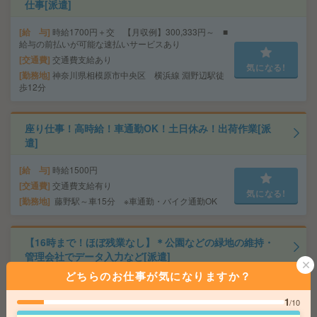
仕事[派遣]
給 与
時給1700円＋交 【月収例】300,333円～ ■
給与の前払いが可能な速払いサービスあり
交通費
交通費支給あり
気になる!
勤務地
神奈川県相模原市中央区 横浜線 淵野辺駅徒
歩12分
座り仕事！高時給！車通勤OK！土日休み！出荷作業[派
遣]
給 与
時給1500円
交通費
交通費支給有り
気になる!
勤務地
藤野駅～車15分 ※車通勤・バイク通勤OK
【16時まで！ほぼ残業なし】＊公園などの緑地の維持・
管理会社でデータ入力など[派遣]
どちらのお仕事が気になりますか？
給 与
時給1600円＋交 【月収例】232,000円～ ■
給与の前払いが可能な速払いサービスあり
1
/10
交通費
交通費支給あり