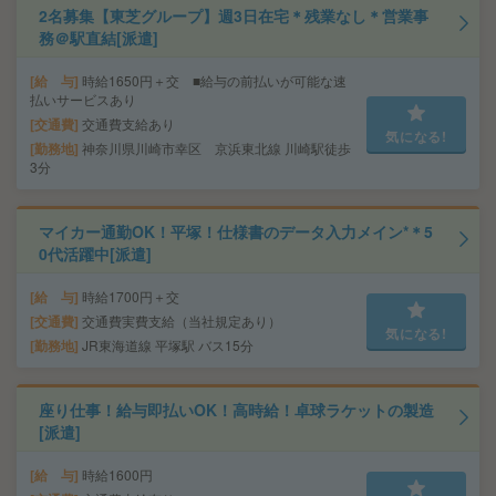
2名募集【東芝グループ】週3日在宅＊残業なし＊営業事
務＠駅直結[派遣]
給 与
時給1650円＋交 ■給与の前払いが可能な速
払いサービスあり
交通費
交通費支給あり
気になる!
勤務地
神奈川県川崎市幸区 京浜東北線 川崎駅徒歩
3分
マイカー通勤OK！平塚！仕様書のデータ入力メイン*＊5
0代活躍中[派遣]
給 与
時給1700円＋交
交通費
交通費実費支給（当社規定あり）
気になる!
勤務地
JR東海道線 平塚駅 バス15分
座り仕事！給与即払いOK！高時給！卓球ラケットの製造
[派遣]
給 与
時給1600円