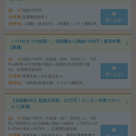
給 与
時給1550円
交通費
交通費支給有り
気になる!
勤務地
上溝駅～徒歩27分 ※車通勤・バイク通勤OK
＼11/30までの短期！／未経験から時給1700円！集荷作業
[派遣]
給 与
時給1700円／月収例：328、100円＝1、700
円×8時間×21日勤務の場合＋残業代(月20時間の場
合)、交通費別途支給
気になる!
交通費
実費支給／当社規定あり。
勤務地
《無料駐車場完備》マイカー通勤OK
【未経験OK】短期月収例：33万円！カンタン作業でがっ
ちり[派遣]
給 与
時給1700円／月収例：331、500円＝1、700
円×7時間30分×21日勤務の場合＋残業代（1700円×1.2
5×30hの場合＝63750）、交通費別途支給
交通費
実費支給／当社規定あり。通勤交通費実費支
気になる!