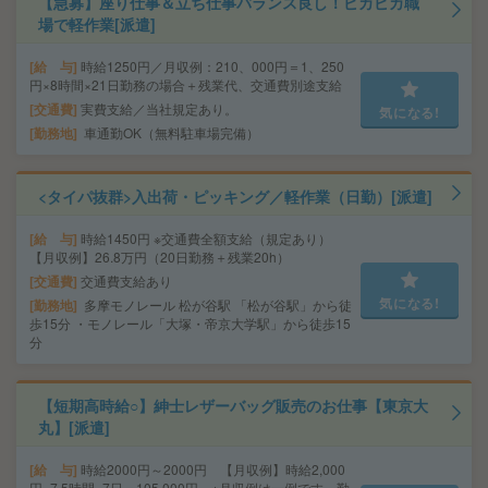
【急募】座り仕事＆立ち仕事バランス良し！ピカピカ職
場で軽作業[派遣]
給 与
時給1250円／月収例：210、000円＝1、250
円×8時間×21日勤務の場合＋残業代、交通費別途支給
交通費
実費支給／当社規定あり。
気になる!
勤務地
車通勤OK（無料駐車場完備）
<タイパ抜群>入出荷・ピッキング／軽作業（日勤）[派遣]
給 与
時給1450円 ※交通費全額支給（規定あり）
【月収例】26.8万円（20日勤務＋残業20h）
交通費
交通費支給あり
気になる!
勤務地
多摩モノレール 松が谷駅 「松が谷駅」から徒
歩15分 ・モノレール「大塚・帝京大学駅」から徒歩15
分
【短期高時給○】紳士レザーバッグ販売のお仕事【東京大
丸】[派遣]
給 与
時給2000円～2000円 【月収例】時給2,000
円×7.5時間×7日＝105,000円 ※月収例は一例です。勤