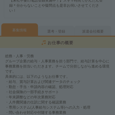
【来社不要の電話登録実施中！】スキマ時間でかんたん登
録＊分からないことや疑問点も是非お伺いさせてくださ
い！
募集情報
選考・登録
派遣会社概要
お仕事の概要
総務・人事・労務
グループ企業の給与・人事業務を担う部門で、給与計算を中心に
事務業務を担当いただきます。チームで分担しながら進める環境
です。
具体的には、以下のようなお仕事です。
・給与、賞与計算および関連データのチェック
・勤怠・手当・申請内容の確認、処理対応
・社会保険の一部手続きサポート
・年末調整などの年次業務対応
・人件費関連の仕訳に関する確認業務
・専用システム(人事給与システム等)への入力・処理
・問い合わせ対応や付随する事務業務