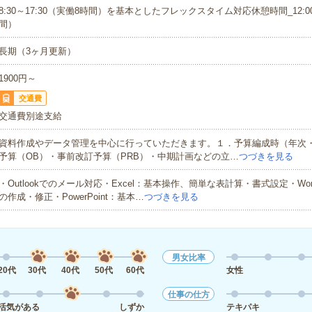
8:30～17:30（実働8時間）を基本としたフレックスタイム対応休憩時間_12:00
間）
長期（3ヶ月更新）
1900円～
交通費
交通費別途支給
資料作成やデータ管理を中心に行っていただきます。１．予算編成時（年次
予算（OB）・事前改訂予算（PRB）・中期計画などの立…
つづきを見る
・Outlookでのメール対応・Excel：基本操作、簡単な表計算・書式設定・Wo
の作成・修正・PowerPoint：基本…
つづきを見る
男女比率
20代
30代
40代
50代
60代
女性
仕事の仕方
活気がある
しずか
テキパキ