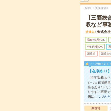
掲載日
2026/08/08
【三菱総合
収など事
株式会社
派遣先
職種未経験OK
WEB登録OK
週
派遣多
派遣先
ここがポイント
【在宅あり】
【在宅勤務あり
2－3日在宅勤
当もあり○ドリ
りやすい環境で
来に…
つづきを
勤務地