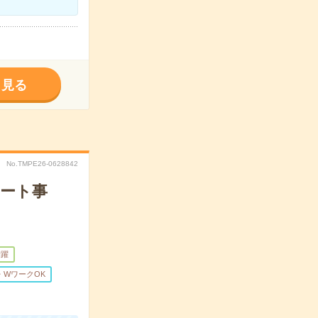
く見る
No.TMPE26-0628842
ポート事
活躍
・WワークOK