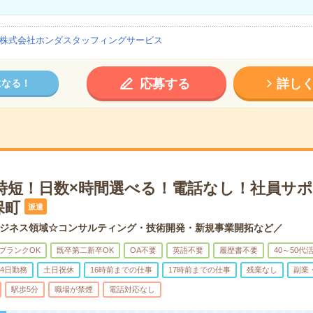
株式会社ホンダスタッフィングサービス
応募する
詳し
になる！
＊時短！日数×時間選べる！電話なし！社員サ
保町
派遣
ジネス領域☆コンサルティング・技術開発・新規事業開拓など／
ブランクOK
既卒第二新卒OK
OA不要
英語不要
履歴書不要
40～50代
4日勤務
土日祝休
16時前までの仕事
17時前までの仕事
残業なし
副業
駅歩5分
職場が禁煙
電話対応なし