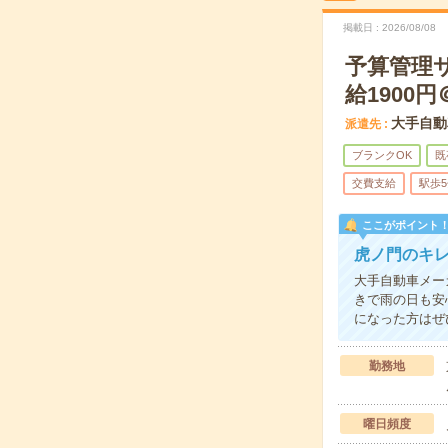
掲載日
2026/08/08
予算管理
給1900円
大手自動
派遣先
ブランクOK
既
交費支給
駅歩
ここがポイント
虎ノ門のキ
大手自動車メー
きで雨の日も安
になった方はぜ
勤務地
曜日頻度