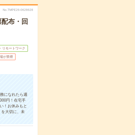
No.TMPE26-0628628
票配布・回
・リモートワーク
場が禁煙
業務になれたら週
00円！在宅手
い！お休みもと
」を大切に、未