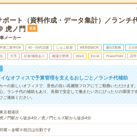
サポート（資料作成・データ集計）／ランチ
＠ 虎ノ門
派遣
車メーカー
卒第二新卒OK
40～50代活躍
しゅふ歓迎
WEB登録OK
週5日勤務
土日
5分
大手
社食/補助あり
職場が禁煙
Word
Excel
PowerPoint
語学
！
レイなオフィスで予算管理を支えるおしごと／ランチ代補助
カーの新しいオフィスで、景色の良い高層階フロアにてご勤務いただけます
心。ランチ代の補助もあり、長期で安定して働きたい方にぴったりの環境で
ひご連絡ください。
東京都港区
虎ノ門駅から徒歩4分／虎ノ門ヒルズ駅から徒歩4分
月曜～金曜※祝日は出勤です