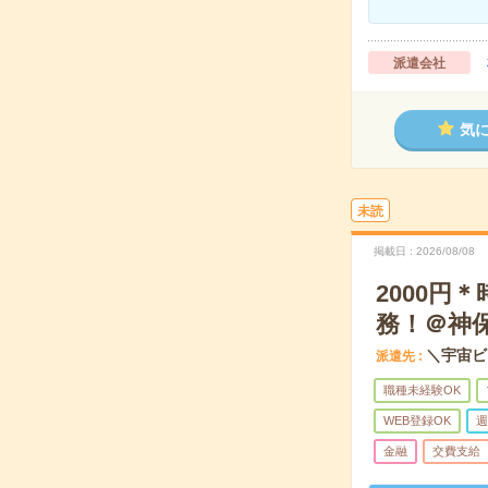
派遣会社
気
未読
掲載日
2026/08/08
2000円
務！＠神
＼宇宙ビ
派遣先
職種未経験OK
WEB登録OK
週
金融
交費支給