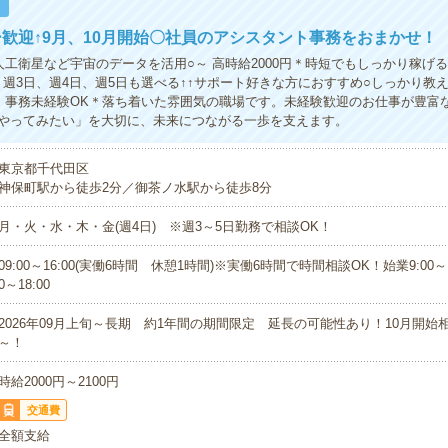
！
歓迎↑9月、10月開始〇社員のアシスタント事務をおまかせ！
人工衛星など宇宙のデータを活用○～ 高時給2000円＊時短でもしっかり稼げる○
！週3日、週4日、週5日も選べる↑↑サポート好きな方におすすめ○しっかり教
！事務未経験OK＊落ち着いた雰囲気の職場です。未経験歓迎のお仕事が豊富
やってみたい」を大切に、未来につながる一歩を支えます。
東京都千代田区
神保町駅から徒歩2分／御茶ノ水駅から徒歩8分
月・火・水・木・金(週4日) ※週3～5日勤務で相談OK！
09:00～16:00(実働6時間 休憩1時間)※実働6時間で時間相談OK！始業9:00～11
0～18:00
2026年09月上旬～長期 約1年間の期間限定 延長の可能性あり！10月開始
～！
時給2000円～2100円
交通費
全額支給