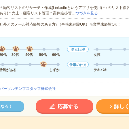
＊顧客リストのリサーチ・作成(LinkedInというアプリを使用)＊↑のリスト顧客
あり)＊売上・顧客リスト管理＊案件進捗管…
つづきを見る
社外とのメール対応経験のある方♪（事務未経験OK）※業界未経験OK！
男女比率
20代
30代
40代
50代
60代
女性
仕事の仕方
活気がある
しずか
テキパキ
パーソルテンプスタッフ株式会社
応募する
詳し
になる！