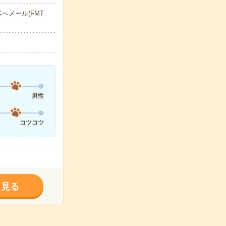
へメール(FMT
男性
コツコツ
く見る