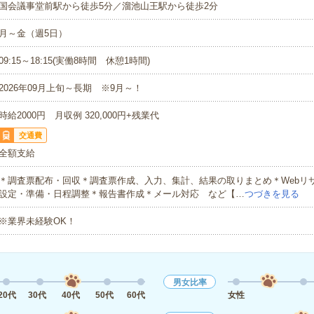
国会議事堂前駅から徒歩5分／溜池山王駅から徒歩2分
月～金（週5日）
09:15～18:15(実働8時間 休憩1時間)
2026年09月上旬～長期 ※9月～！
時給2000円 月収例 320,000円+残業代
交通費
全額支給
＊調査票配布・回収＊調査票作成、入力、集計、結果の取りまとめ＊Webリ
設定・準備・日程調整＊報告書作成＊メール対応 など【…
つづきを見る
※業界未経験OK！
男女比率
20代
30代
40代
50代
60代
女性