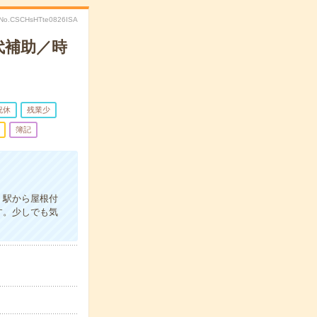
No.CSCHsHTte0826ISA
代補助／時
祝休
残業少
簿記
。駅から屋根付
す。少しでも気