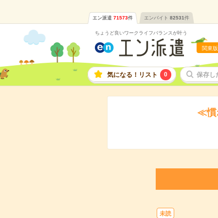
エン派遣
71573
件
エンバイト
82531
件
ちょうど良いワークライフバランスが叶う
関東版
気になる！リスト
0
保存し
≪慣
未読