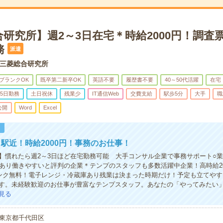
研究所】週2～3日在宅＊時給2000円！調査
務
派遣
三菱総合研究所
ブランクOK
既卒第二新卒OK
英語不要
履歴書不要
40～50代活躍
在宅
5日勤務
土日祝休
残業少
IT通信Web
交費支給
駅歩5分
大手
職
公開
Word
Excel
！
駅近！時給2000円！事務のお仕事！
】慣れたら週2～3日ほど在宅勤務可能 大手コンサル企業で事務サポート○
務あり働きやすいと評判の企業＊テンプのスタッフも多数活躍中企業！高時給20
ンク無料！電子レンジ・冷蔵庫あり残業は決まった時期だけ！予定も立てやす
す。未経験歓迎のお仕事が豊富なテンプスタッフ。あなたの「やってみたい
見る
東京都千代田区