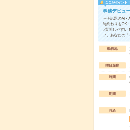
ここがポイント
事務デビュー
～今話題のAI×
時終わりもOK
○質問しやすい
フ。あなたの「
勤務地
曜日頻度
時間
期間
時給