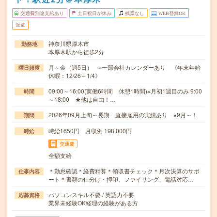
交通費別途支給あり
土日祝日が休み
残業なし
WEB登録OK
派遣
神奈川県厚木市
勤務地
本厚木駅から徒歩2分
月～金（週5日） ※一部会社カレンダーあり 《年末年始
曜日頻度
休暇：12/26～1/4》
09:00～16:00(実働6時間 休憩1時間)※月初1週目のみ 9:00
時間
～18:00 ★他は自由！…
2026年09月上旬～長期 直接雇用の実績あり ※9月～！
期間
時給1650円 月収例 198,000円
時給
交通費
全額支給
＊勤怠確認＊経費精算＊領収書チェック＊月次決算のサポ
仕事内容
ート＊書類の仕分け・押印、ファイリング、電話対応…
パソコンスキル不要 / 英語力不要
応募資格
業界未経験OK経理の経験がある方