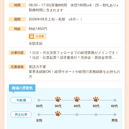
08:30～17:30(実働8時間 休憩1時間)※8：25～朝礼あり※
時間
勤務時間に含まれます
2026年09月上旬～長期 ※9月～！
期間
時給1850円
時給
交通費
全額支給
＊日次～月次決算フォローまでの経理業務がメインです！
仕事内容
＊仕訳・伝票起票＊請求書発行＊売掛金・買掛金管理…
英語力不要
応募資格
業界未経験OK！経理サポートや経理の実務経験をお持ちの
方
職場の雰囲気
年齢層
20代
30代
40代
50代
60代
男女比率
女性
男性