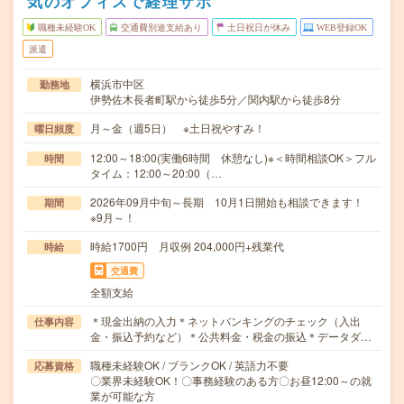
気のオフィスで経理サポ
職種未経験OK
交通費別途支給あり
土日祝日が休み
WEB登録OK
派遣
横浜市中区
勤務地
伊勢佐木長者町駅から徒歩5分／関内駅から徒歩8分
月～金（週5日） ※土日祝やすみ！
曜日頻度
12:00～18:00(実働6時間 休憩なし)※＜時間相談OK＞フル
時間
タイム：12:00～20:00（…
2026年09月中旬～長期 10月1日開始も相談できます！
期間
※9月～！
時給1700円 月収例 204,000円+残業代
時給
交通費
全額支給
＊現金出納の入力＊ネットバンキングのチェック（入出
仕事内容
金・振込予約など）＊公共料金・税金の振込＊データダ…
職種未経験OK / ブランクOK / 英語力不要
応募資格
〇業界未経験OK！〇事務経験のある方〇お昼12:00～の就
業が可能な方