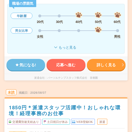
職場の雰囲気
年齢層
20代
30代
40代
50代
60代
男女比率
女性
男性
もっと見る
気になる!
応募へ進む
詳しく見る
派遣会社
パーソルテンプスタッフ株式会社 首都圏
未読
掲載日
2026/08/07
1850円＊派遣スタッフ活躍中！おしゃれな環
境！経理事務のお仕事
交通費別途支給あり
土日祝日が休み
WEB登録OK
派遣