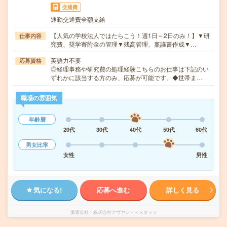
交通費
通勤交通費全額支給
【人気の学校法人ではたらこう！週1日～2日のみ！】▼研
仕事内容
究費、奨学寄附金の管理▼残高管理、稟議書作成▼…
英語力不要
応募資格
◎経理事務や研究費の処理経験こちらのお仕事は下記のい
ずれかに該当する方のみ、応募が可能です。◆世帯ま…
職場の雰囲気
年齢層
20代
30代
40代
50代
60代
男女比率
女性
男性
気になる!
応募へ進む
詳しく見る
派遣会社
株式会社アヴァンティスタッフ