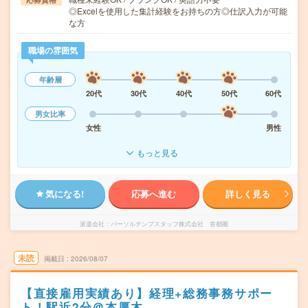
◎Excelを使用した集計経験をお持ちの方◎仕訳入力が可能
な方
職場の雰囲気
年齢層
20代
30代
40代
50代
60代
男女比率
女性
男性
もっと見る
気になる!
応募へ進む
詳しく見る
派遣会社
パーソルテンプスタッフ株式会社 首都圏
未読
掲載日
2026/08/07
【直接雇用実績あり】経理+総務事務サポー
ト！駅近2分＠本厚木