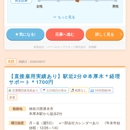
男女比率
女性
男性
もっと見る
気になる!
応募へ進む
詳しく見る
派遣会社
パーソルテンプスタッフ株式会社 首都圏
未読
掲載日
2026/08/07
【直接雇用実績あり】駅近2分＠本厚木＊経理
サポート＊1700円
交通費別途支給あり
土日祝日が休み
残業なし
WEB登録OK
派遣
神奈川県厚木市
勤務地
本厚木駅から徒歩2分
月～金（週5日） ※一部会社カレンダーあり 《年末年始
曜日頻度
休暇：12/26～1/4》