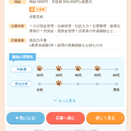
時給1900円 月収例 304,000円+残業代
時給
交通費
全額支給
＊小口現金管理・出納管理・仕訳入力＊伝票整理・振替伝
仕事内容
票発行＊売掛金・買掛金管理＊試算表の作成補助など…
英語力不要
応募資格
※業界未経験OK！経理の実務経験をお持ちの方
職場の雰囲気
年齢層
20代
30代
40代
50代
60代
男女比率
女性
男性
もっと見る
気になる!
応募へ進む
詳しく見る
派遣会社
パーソルテンプスタッフ株式会社 首都圏