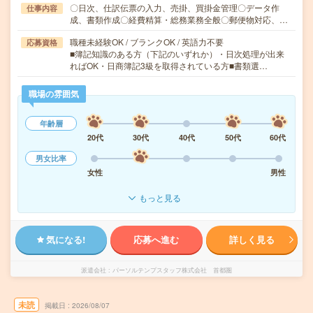
〇日次、仕訳伝票の入力、売掛、買掛金管理〇データ作
仕事内容
成、書類作成〇経費精算・総務業務全般〇郵便物対応、…
職種未経験OK / ブランクOK / 英語力不要
応募資格
■簿記知識のある方（下記のいずれか）・日次処理が出来
ればOK・日商簿記3級を取得されている方■書類選…
職場の雰囲気
年齢層
20代
30代
40代
50代
60代
男女比率
女性
男性
もっと見る
気になる!
応募へ進む
詳しく見る
派遣会社
パーソルテンプスタッフ株式会社 首都圏
未読
掲載日
2026/08/07