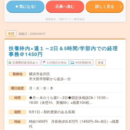
気になる!
応募へ進む
詳しく見る
派遣会社
日総ブレイン株式会社
未読
掲載日
2026/08/07
扶養枠内×週１～2日＆5時間/学部内での経理
事務＠1450円
交通費別途支給あり
土日祝日が休み
WEB登録OK
派遣
横浜市金沢区
勤務地
市大医学部駅から徒歩---分
月・火・水・木
曜日頻度
◆月～木のうち週1～2日◆固定休相談Ok！10:00～
時間
16:00（休憩1h、実働5h）※残業10h程…
9月1日～契約更新のある長期
期間
時給1450円 月収例:約5.8万円（1450円×5h×8日）+残業
時給
代