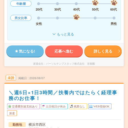
年齢層
20代
30代
40代
50代
60代
男女比率
女性
男性
もっと見る
気になる!
応募へ進む
詳しく見る
派遣会社
パーソルテンプスタッフ株式会社 首都圏
未読
掲載日
2026/08/07
＼週5日×1日3時間／扶養内ではたらく経理事
務のお仕事！
交通費別途支給あり
土日祝日が休み
残業なし
WEB登録OK
派遣
横浜市西区
勤務地