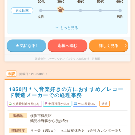
20代
30代
40代
50代
60代
男女比率
女性
男性
もっと見る
気になる!
応募へ進む
詳しく見る
派遣会社
パーソルテンプスタッフ株式会社 首都圏
未読
掲載日
2026/08/07
1850円＊＼音楽好きの方におすすめ／レコー
ド製造メーカーでの経理事務
交通費別途支給あり
土日祝日が休み
WEB登録OK
派遣
横浜市鶴見区
勤務地
鶴見小野駅から徒歩5分
月～金（週5日） ※土日祝休み♪ ※会社カレンダーあり
曜日頻度