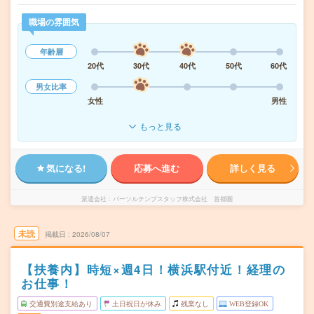
職場の雰囲気
年齢層
20代
30代
40代
50代
60代
男女比率
女性
男性
もっと見る
気になる!
応募へ進む
詳しく見る
派遣会社
パーソルテンプスタッフ株式会社 首都圏
未読
掲載日
2026/08/07
【扶養内】時短×週4日！横浜駅付近！経理の
お仕事！
交通費別途支給あり
土日祝日が休み
残業なし
WEB登録OK