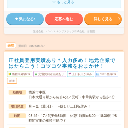
もっと見る
気になる!
応募へ進む
詳しく見る
派遣会社
パーソルテンプスタッフ株式会社 首都圏
未読
掲載日
2026/08/07
正社員登用実績あり＊入力多め！地元企業で
はたらこう！コツコツ事務をおまかせ！
職種未経験OK
交通費別途支給あり
土日祝日が休み
WEB登録OK
派遣
横浜市中区
勤務地
日本大通り駅から徒歩4分／元町・中華街駅から徒歩5分
月～金（週5日） ※嬉しい土日祝休み！
曜日頻度
08:45～17:45(実働8時間 休憩1時間)※8:00～18:30間で8
時間
時間実働の相談可能です