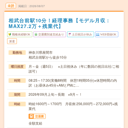
未読
掲載日
2026/08/07
相武台前駅10分！経理事務【モデル月収：
MAX27.2万＋残業代】
職種未経験OK
交通費別途支給あり
土日祝日が休み
WEB登録OK
派遣
神奈川県座間市
勤務地
相武台前駅から徒歩10分
月～金（週5日） ※土日祝休み（年に数回の祝日出社/ご相
曜日頻度
談可）
08:25～17:30(実働8時間 休憩1時間05分)※休憩時間の内
時間
訳（お昼休み45分+AMとPMに…
2026年09月上旬～長期 ※9月～！
期間
時給1600円～1700円 月収例 256,000円～272,000円+残
時給
業代
交通費
全額支給