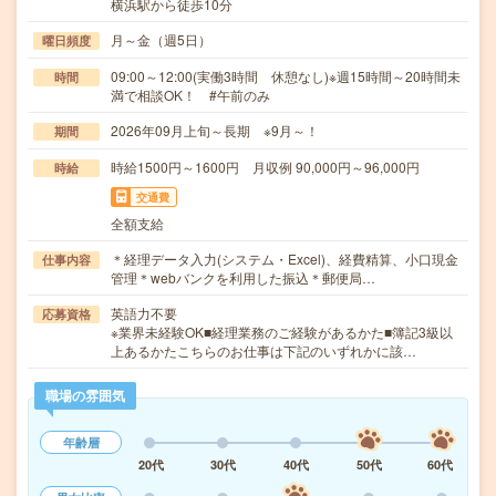
横浜駅から徒歩10分
月～金（週5日）
曜日頻度
09:00～12:00(実働3時間 休憩なし)※週15時間～20時間未
時間
満で相談OK！ #午前のみ
2026年09月上旬～長期 ※9月～！
期間
時給1500円～1600円 月収例 90,000円～96,000円
時給
交通費
全額支給
＊経理データ入力(システム・Excel)、経費精算、小口現金
仕事内容
管理＊webバンクを利用した振込＊郵便局…
英語力不要
応募資格
※業界未経験OK■経理業務のご経験があるかた■簿記3級以
上あるかたこちらのお仕事は下記のいずれかに該…
職場の雰囲気
年齢層
20代
30代
40代
50代
60代