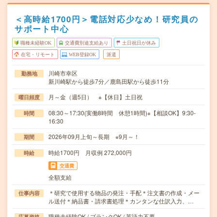
＜高時給1700円＞電話対応少なめ！研究員の
サポート中心
職種未経験OK
交通費別途支給あり
土日祝日が休み
在宅・リモート
WEB登録OK
派遣
川崎市幸区
勤務地
新川崎駅から徒歩7分／鹿島田駅から徒歩11分
月～金（週5日） ※【休日】土日祝
曜日頻度
08:30～17:30(実働8時間 休憩1時間)※【相談OK】9:30-
時間
16:30
2026年09月上旬～長期 ※9月～！
期間
時給1700円 月収例 272,000円
時給
交通費
全額支給
＊研究で使用する物品の発注・手配＊注文書の作成・メー
仕事内容
ル送付＊納品書・請求書処理＊カンタンな仕訳入力、…
職種未経験OK / ブランクOK / 英語力不要
応募資格