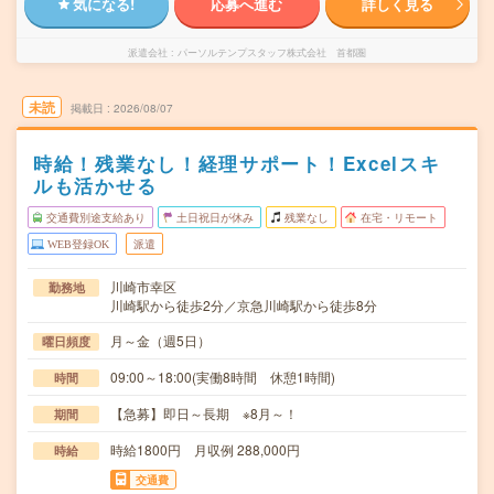
気になる!
応募へ進む
詳しく見る
派遣会社
パーソルテンプスタッフ株式会社 首都圏
未読
掲載日
2026/08/07
時給！残業なし！経理サポート！Excelスキ
ルも活かせる
交通費別途支給あり
土日祝日が休み
残業なし
在宅・リモート
WEB登録OK
派遣
川崎市幸区
勤務地
川崎駅から徒歩2分／京急川崎駅から徒歩8分
月～金（週5日）
曜日頻度
09:00～18:00(実働8時間 休憩1時間)
時間
【急募】即日～長期 ※8月～！
期間
時給1800円 月収例 288,000円
時給
交通費