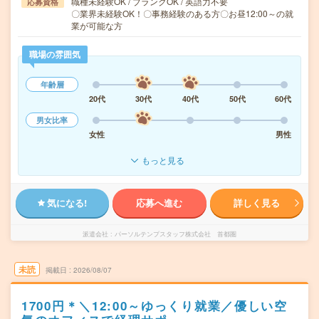
職種未経験OK / ブランクOK / 英語力不要
応募資格
〇業界未経験OK！〇事務経験のある方〇お昼12:00～の就
業が可能な方
職場の雰囲気
年齢層
20代
30代
40代
50代
60代
男女比率
女性
男性
もっと見る
気になる!
応募へ進む
詳しく見る
派遣会社
パーソルテンプスタッフ株式会社 首都圏
未読
掲載日
2026/08/07
1700円＊＼12:00～ゆっくり就業／優しい空