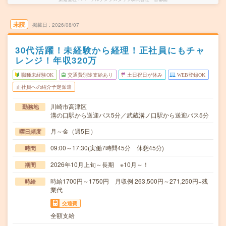
未読
掲載日
2026/08/07
30代活躍！未経験から経理！正社員にもチャ
レンジ！年収320万
職種未経験OK
交通費別途支給あり
土日祝日が休み
WEB登録OK
正社員への紹介予定派遣
川崎市高津区
勤務地
溝の口駅から送迎バス5分／武蔵溝ノ口駅から送迎バス5分
月～金（週5日）
曜日頻度
09:00～17:30(実働7時間45分 休憩45分)
時間
2026年10月上旬～長期 ※10月～！
期間
時給1700円～1750円 月収例 263,500円～271,250円+残
時給
業代
交通費
全額支給