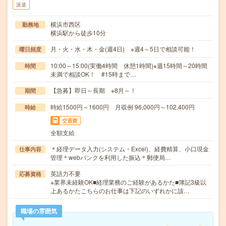
派遣
横浜市西区
勤務地
横浜駅から徒歩10分
月・火・水・木・金(週4日) ※週4～5日で相談可能！
曜日頻度
10:00～15:00(実働4時間 休憩1時間)※週15時間～20時間
時間
未満で相談OK！ #15時まで…
【急募】即日～長期 ※8月～！
期間
時給1500円～1600円 月収例 96,000円～102,400円
時給
交通費
全額支給
＊経理データ入力(システム・Excel)、経費精算、小口現金
仕事内容
管理＊webバンクを利用した振込＊郵便局…
英語力不要
応募資格
※業界未経験OK■経理業務のご経験があるかた■簿記3級以
上あるかたこちらのお仕事は下記のいずれかに該…
職場の雰囲気