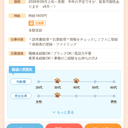
2026年09月上旬～長期 半年の予定ですが、延長可能性あ
期間
ります ※9月～！
時給1600円
時給
交通費
全額支給
＊請求書処理＊伝票処理＊情報をチェックしソフトに登録
仕事内容
＊依頼表の登録・ファイリング
職種未経験OK / ブランクOK / 英語力不要
応募資格
業界未経験OK！事務のご経験をお持ちの方♪
職場の雰囲気
年齢層
20代
30代
40代
50代
60代
男女比率
女性
男性
もっと見る