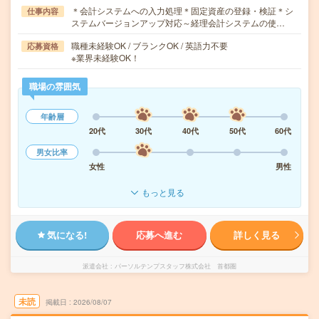
＊会計システムへの入力処理＊固定資産の登録・検証＊シ
仕事内容
ステムバージョンアップ対応～経理会計システムの使…
職種未経験OK / ブランクOK / 英語力不要
応募資格
※業界未経験OK！
職場の雰囲気
年齢層
20代
30代
40代
50代
60代
男女比率
女性
男性
もっと見る
気になる!
応募へ進む
詳しく見る
派遣会社
パーソルテンプスタッフ株式会社 首都圏
未読
掲載日
2026/08/07