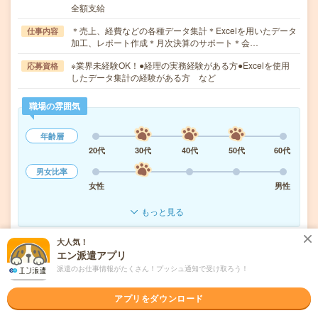
全額支給
＊売上、経費などの各種データ集計＊Excelを用いたデータ
仕事内容
加工、レポート作成＊月次決算のサポート＊会…
※業界未経験OK！●経理の実務経験がある方●Excelを使用
応募資格
したデータ集計の経験がある方 など
職場の雰囲気
年齢層
20代
30代
40代
50代
60代
男女比率
女性
男性
もっと見る
大人気！
気になる!
応募へ進む
詳しく見る
エン派遣アプリ
派遣のお仕事情報がたくさん！プッシュ通知で受け取ろう！
派遣会社
パーソルテンプスタッフ株式会社 首都圏
アプリをダウンロード