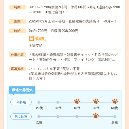
09:00～17:00(実働7時間 休憩1時間)※月初1週目のみ 9:00
時間
～18:00 ★他は自由！…
2026年09月上旬～長期 直接雇用の実績あり ※9月～！
期間
時給1700円 月収例 238,000円
時給
交通費
全額支給
＊勤怠確認＊経費精算＊領収書チェック＊月次決算のサポ
仕事内容
ート＊書類の仕分け・押印、ファイリング、電話対応…
パソコンスキル不要 / 英語力不要
応募資格
※業界未経験OK経理の経験がある方日商簿記2級以上をお
持ちの方！
職場の雰囲気
年齢層
20代
30代
40代
50代
60代
男女比率
女性
男性