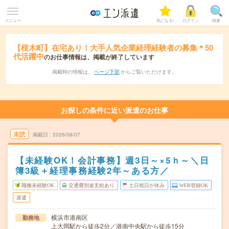
メニュー
気になる!
ログイン
検索
【桜木町】在宅あり！大手人気企業経理経験者の募集＊50
代活躍中
のお仕事情報は、掲載が終了しています
掲載時の情報は、
ページ下部
からご覧いただけます。
お探しの条件に近い派遣のお仕事
未読
掲載日
2026/08/07
【未経験OK！会計事務】週3日～×5ｈ～＼日
簿3級＋経理事務経験2年～ある方／
職種未経験OK
交通費別途支給あり
土日祝日が休み
WEB登録OK
派遣
横浜市港南区
勤務地
上大岡駅から徒歩2分／港南中央駅から徒歩15分