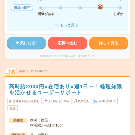
職場の様子
活気がある
しずか
もっと見る
気になる!
応募へ進む
詳しく見る
派遣会社
エンプロ株式会社 東京オフィス
未読
掲載日
2026/08/07
高時給2000円×在宅あり×週4日～！経理知識
を活かせるユーザーサポート
交通費別途支給あり
土日祝日が休み
残業なし
WEB登録OK
派遣
横浜市西区
勤務地
横浜駅から徒歩10分
月～金勤務
曜日頻度