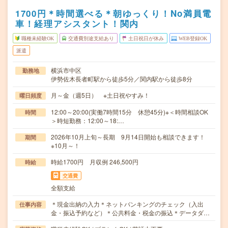
1700円＊時間選べる＊朝ゆっくり！No満員電
車！経理アシスタント！関内
職種未経験OK
交通費別途支給あり
土日祝日が休み
WEB登録OK
派遣
横浜市中区
勤務地
伊勢佐木長者町駅から徒歩5分／関内駅から徒歩8分
月～金（週5日） ※土日祝やすみ！
曜日頻度
12:00～20:00(実働7時間15分 休憩45分)※＜時間相談OK
時間
＞時短勤務：12:00～18:…
2026年10月上旬～長期 9月14日開始も相談できます！
期間
※10月～！
時給1700円 月収例 246,500円
時給
交通費
全額支給
＊現金出納の入力＊ネットバンキングのチェック（入出
仕事内容
金・振込予約など）＊公共料金・税金の振込＊データダ…