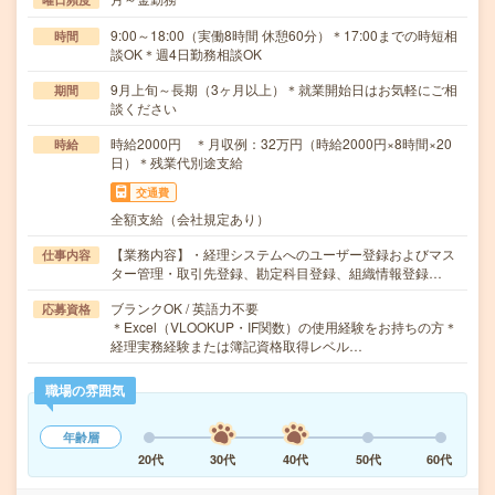
9:00～18:00（実働8時間 休憩60分）＊17:00までの時短相
時間
談OK＊週4日勤務相談OK
9月上旬～長期（3ヶ月以上）＊就業開始日はお気軽にご相
期間
談ください
時給2000円 ＊月収例：32万円（時給2000円×8時間×20
時給
日）＊残業代別途支給
交通費
全額支給（会社規定あり）
【業務内容】・経理システムへのユーザー登録およびマス
仕事内容
ター管理・取引先登録、勘定科目登録、組織情報登録…
ブランクOK / 英語力不要
応募資格
＊Excel（VLOOKUP・IF関数）の使用経験をお持ちの方＊
経理実務経験または簿記資格取得レベル…
職場の雰囲気
年齢層
20代
30代
40代
50代
60代