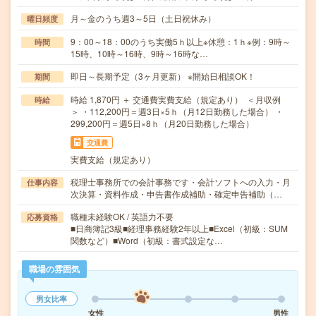
月～金のうち週3～5日（土日祝休み）
曜日頻度
9：00～18：00のうち実働5ｈ以上※休憩：1ｈ※例：9時～
時間
15時、10時～16時、9時～16時な…
即日～長期予定（3ヶ月更新） ※開始日相談OK！
期間
時給 1,870円 ＋ 交通費実費支給（規定あり） ＜月収例
時給
＞ ・112,200円＝週3日×5ｈ（月12日勤務した場合） ・
299,200円＝週5日×8ｈ（月20日勤務した場合）
交通費
実費支給（規定あり）
税理士事務所での会計事務です・会計ソフトへの入力・月
仕事内容
次決算・資料作成・申告書作成補助・確定申告補助（…
職種未経験OK / 英語力不要
応募資格
■日商簿記3級■経理事務経験2年以上■Excel（初級：SUM
関数など）■Word（初級：書式設定な…
職場の雰囲気
男女比率
女性
男性