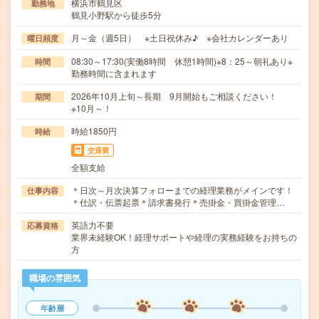
横浜市鶴見区
勤務地
鶴見小野駅から徒歩5分
月～金（週5日） ※土日祝休み♪ ※会社カレンダーあり
曜日頻度
08:30～17:30(実働8時間 休憩1時間)※8：25～朝礼あり※
時間
勤務時間に含まれます
2026年10月上旬～長期 9月開始もご相談ください！
期間
※10月～！
時給1850円
時給
交通費
全額支給
＊日次～月次決算フォローまでの経理業務がメインです！
仕事内容
＊仕訳・伝票起票＊請求書発行＊売掛金・買掛金管理…
英語力不要
応募資格
業界未経験OK！経理サポートや経理の実務経験をお持ちの
方
職場の雰囲気
年齢層