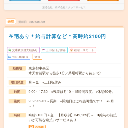
派遣会社
株式会社スタッフサービス
未読
掲載日
2026/08/09
在宅あり＊給与計算など＊高時給2100円
交通費別途支給あり
土日祝日が休み
在宅・リモート
WEB登録OK
派遣
東京都中央区
勤務地
水天宮前駅から徒歩1分／茅場町駅から徒歩8分
月～金 ※土日祝休み
曜日頻度
9:00～17:30 ※残業は月10～15時間程度。※休憩60分。
時間
2026/09/01～長期 ※開始日はご相談可能です！ ※9月
期間
～！
時給2100円＋交 【月収例】349,125円～ ■給与の前払
時給
いが可能な速払いサービスあり
交通費