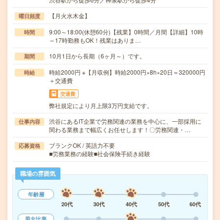
【月火水木金】
曜日頻度
9:00～18:00(休憩60分)【残業】0時間／月間【詳細】10時
時間
～17時勤務もOK！残業はありま…
10月1日から長期（6ヶ月～）です。
期間
時給2000円 ※【月収例】時給2000円×8h×20日＝320000円
時給
＋交通費
交通費
弊社規定により月上限3万円支給です。
渋谷にあるIT企業で労務関連の業務を中心に、一部採用に
仕事内容
関わる業務まで幅広くお任せします！〇労務関連・…
ブランクOK / 英語力不要
応募資格
■労務業務の経験■社会保険手続き経験
職場の雰囲気
年齢層
20代
30代
40代
50代
60代
男女比率