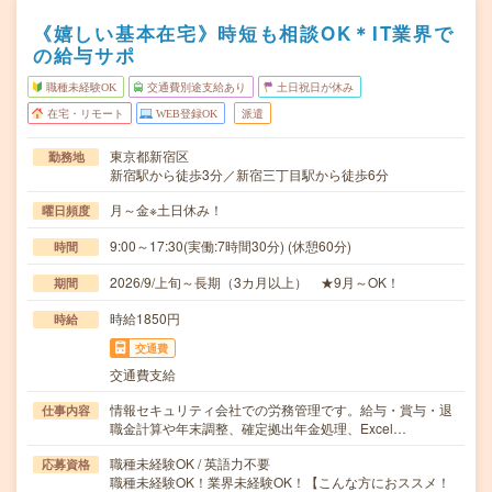
《嬉しい基本在宅》時短も相談OK＊IT業界で
の給与サポ
職種未経験OK
交通費別途支給あり
土日祝日が休み
在宅・リモート
WEB登録OK
派遣
東京都新宿区
勤務地
新宿駅から徒歩3分／新宿三丁目駅から徒歩6分
月～金※土日休み！
曜日頻度
9:00～17:30(実働:7時間30分) (休憩60分)
時間
2026/9/上旬～長期（3カ月以上） ★9月～OK！
期間
時給1850円
時給
交通費
交通費支給
情報セキュリティ会社での労務管理です。給与・賞与・退
仕事内容
職金計算や年末調整、確定拠出年金処理、Excel…
職種未経験OK / 英語力不要
応募資格
職種未経験OK！業界未経験OK！【こんな方におススメ！