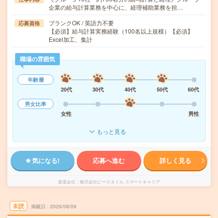
企業の給与計算業務を中心に、経理補助業務を担…
ブランクOK / 英語力不要
応募資格
【必須】給与計算実務経験（100名以上規模）【必須】
Excel加工、集計
職場の雰囲気
年齢層
20代
30代
40代
50代
60代
男女比率
女性
男性
もっと見る
気になる!
応募へ進む
詳しく見る
派遣会社
株式会社ビースタイル スマートキャリア
未読
掲載日
2026/08/09