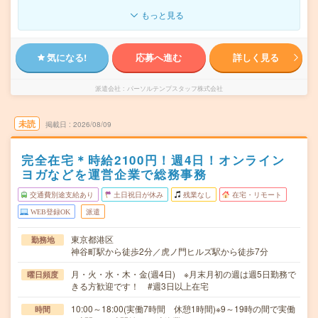
もっと見る
気になる!
応募へ進む
詳しく見る
派遣会社
パーソルテンプスタッフ株式会社
未読
掲載日
2026/08/09
完全在宅＊時給2100円！週4日！オンライン
ヨガなどを運営企業で総務事務
交通費別途支給あり
土日祝日が休み
残業なし
在宅・リモート
WEB登録OK
派遣
東京都港区
勤務地
神谷町駅から徒歩2分／虎ノ門ヒルズ駅から徒歩7分
月・火・水・木・金(週4日) ※月末月初の週は週5日勤務で
曜日頻度
きる方歓迎です！ #週3日以上在宅
10:00～18:00(実働7時間 休憩1時間)※9～19時の間で実働
時間