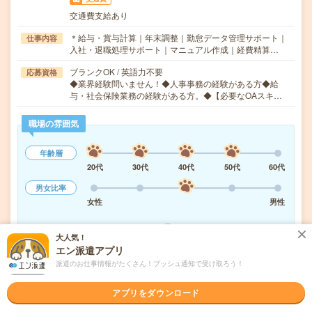
交通費支給あり
＊給与・賞与計算｜年末調整｜勤怠データ管理サポート｜
仕事内容
入社・退職処理サポート｜マニュアル作成｜経費精算…
ブランクOK / 英語力不要
応募資格
◆業界経験問いません！◆人事事務の経験がある方◆給
与・社会保険業務の経験がある方。◆【必要なOAスキ…
職場の雰囲気
年齢層
20代
30代
40代
50代
60代
男女比率
女性
男性
もっと見る
大人気！
エン派遣アプリ
派遣のお仕事情報がたくさん！プッシュ通知で受け取ろう！
気になる!
応募へ進む
詳しく見る
アプリをダウンロード
派遣会社
株式会社スタッフサービス