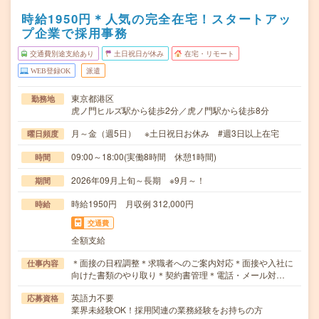
時給1950円＊人気の完全在宅！スタートアッ
プ企業で採用事務
交通費別途支給あり
土日祝日が休み
在宅・リモート
WEB登録OK
派遣
東京都港区
勤務地
虎ノ門ヒルズ駅から徒歩2分／虎ノ門駅から徒歩8分
月～金（週5日） ※土日祝日お休み #週3日以上在宅
曜日頻度
09:00～18:00(実働8時間 休憩1時間)
時間
2026年09月上旬～長期 ※9月～！
期間
時給1950円 月収例 312,000円
時給
交通費
全額支給
＊面接の日程調整＊求職者へのご案内対応＊面接や入社に
仕事内容
向けた書類のやり取り＊契約書管理＊電話・メール対…
英語力不要
応募資格
業界未経験OK！採用関連の業務経験をお持ちの方