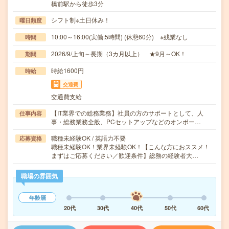
橋前駅から徒歩3分
シフト制※土日休み！
曜日頻度
10:00～16:00(実働:5時間) (休憩60分) ※残業なし
時間
2026/9/上旬～長期（3カ月以上） ★9月～OK！
期間
時給1600円
時給
交通費
交通費支給
【IT業界での総務業務】社員の方のサポートとして、人
仕事内容
事・総務業務全般、PCセットアップなどのオンボー…
職種未経験OK / 英語力不要
応募資格
職種未経験OK！業界未経験OK！【こんな方におススメ！
まずはご応募ください／歓迎条件】総務の経験者大…
職場の雰囲気
年齢層
20代
30代
40代
50代
60代