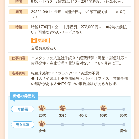
9:00～17:30 ※残業は月10～20時間程度。※休憩60分。
時間
2026/10/01～長期 ※開始日はご相談可能です！ ※10月
期間
～！
時給1700円＋交 【月収例】272,000円～ ■給与の前払
時給
いが可能な速払いサービスあり
交通費
交通費支給あり
＊スタッフの入退社手続き＊経費精算＊宅配・郵便対応＊
仕事内容
備品発注・在庫管理＊電話応対など ＊6ヶ月後に正…
職種未経験OK / ブランクOK / 英語力不要
応募資格
◆【大学卒以上】◆事務経験・バックオフィス・営業事務
の経験がある方◆IT企業での事務経験がある方歓迎…
職場の雰囲気
年齢層
20代
30代
40代
50代
60代
男女比率
女性
男性