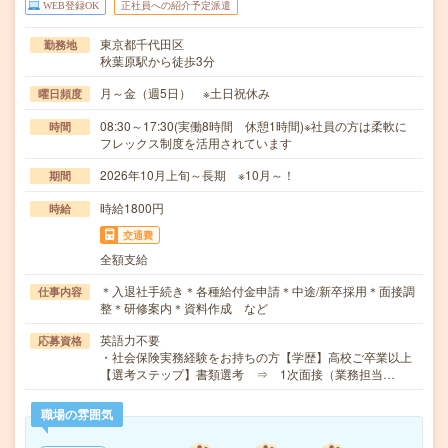
WEB登録OK
正社員への紹介予定派遣
東京都千代田区
勤務地
秋葉原駅から徒歩3分
月～金（週5日） ※土日祝休み
曜日頻度
08:30～17:30(実働8時間 休憩1時間)※社員の方は柔軟に
時間
フレックス制度を活用されています
2026年10月上旬～長期 ※10月～！
期間
時給1800円
時給
交通費
全額支給
＊入退社手続き＊各種給付金申請＊中途/新卒採用＊面接調
仕事内容
整＊研修案内＊資料作成 など
英語力不要
応募資格
・社会保険実務経験をお持ちの方【学歴】高校ご卒業以上
【選考ステップ】書類選考 ⇒ 1次面接（業務担当…
職場の雰囲気