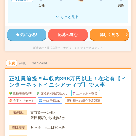
女性
男性
もっと見る
気になる!
応募へ進む
詳しく見る
派遣会社
株式会社マイナビワークス(マイナビスタッフ)
未読
掲載日
2026/08/09
正社員前提＊年収約396万円以上！在宅有【イ
ンターネットイニシアティブ】で人事
職種未経験OK
交通費別途支給あり
土日祝日が休み
在宅・リモート
WEB登録OK
正社員への紹介予定派遣
東京都千代田区
勤務地
飯田橋駅から徒歩2分
月～金 ※土日祝休み
曜日頻度