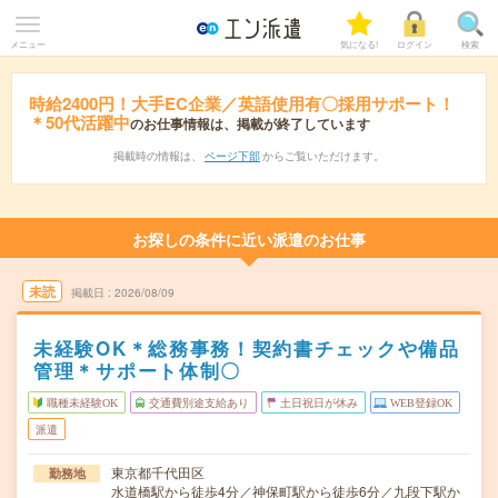
メニュー
気になる!
ログイン
検索
時給2400円！大手EC企業／英語使用有〇採用サポート！
＊50代活躍中
のお仕事情報は、掲載が終了しています
掲載時の情報は、
ページ下部
からご覧いただけます。
お探しの条件に近い派遣のお仕事
未読
掲載日
2026/08/09
未経験OK＊総務事務！契約書チェックや備品
管理＊サポート体制〇
職種未経験OK
交通費別途支給あり
土日祝日が休み
WEB登録OK
派遣
東京都千代田区
勤務地
水道橋駅から徒歩4分／神保町駅から徒歩6分／九段下駅か