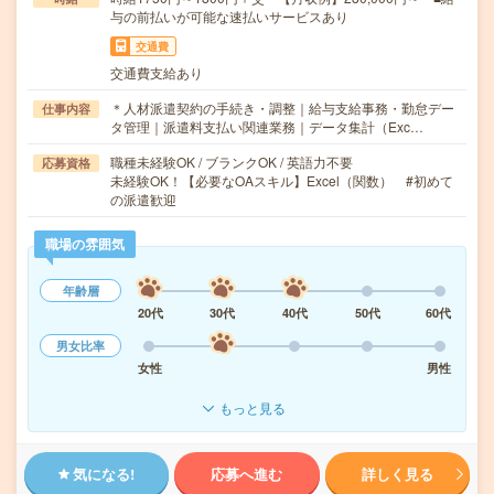
与の前払いが可能な速払いサービスあり
交通費
交通費支給あり
＊人材派遣契約の手続き・調整｜給与支給事務・勤怠デー
仕事内容
タ管理｜派遣料支払い関連業務｜データ集計（Exc…
職種未経験OK / ブランクOK / 英語力不要
応募資格
未経験OK！【必要なOAスキル】Excel（関数） #初めて
の派遣歓迎
職場の雰囲気
年齢層
20代
30代
40代
50代
60代
男女比率
女性
男性
もっと見る
気になる!
応募へ進む
詳しく見る