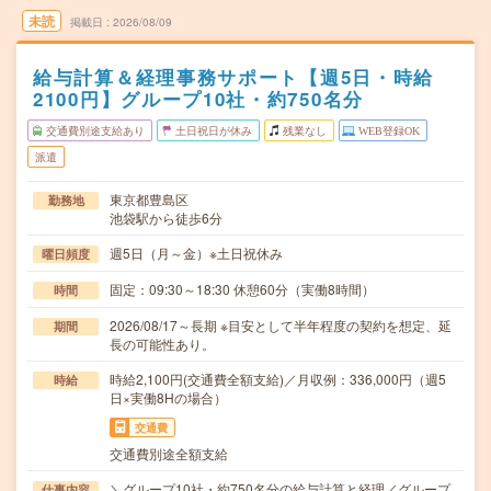
未読
掲載日
2026/08/09
給与計算＆経理事務サポート【週5日・時給
2100円】グループ10社・約750名分
交通費別途支給あり
土日祝日が休み
残業なし
WEB登録OK
派遣
東京都豊島区
勤務地
池袋駅から徒歩6分
週5日（月～金）※土日祝休み
曜日頻度
固定：09:30～18:30 休憩60分（実働8時間）
時間
2026/08/17～長期 ※目安として半年程度の契約を想定、延
期間
長の可能性あり。
時給2,100円(交通費全額支給)／月収例：336,000円（週5
時給
日×実働8Hの場合）
交通費
交通費別途全額支給
＼グループ10社・約750名分の給与計算と経理／グループ
仕事内容