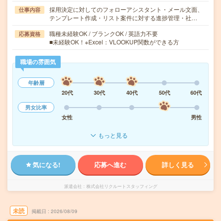
採用決定に対してのフォローアシスタント・メール文面、
仕事内容
テンプレート作成・リスト案件に対する進捗管理・社…
職種未経験OK / ブランクOK / 英語力不要
応募資格
■未経験OK！※Excel：VLOOKUP関数ができる方
職場の雰囲気
年齢層
20代
30代
40代
50代
60代
男女比率
女性
男性
もっと見る
気になる!
応募へ進む
詳しく見る
派遣会社
株式会社リクルートスタッフィング
未読
掲載日
2026/08/09