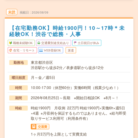
未読
掲載日
2026/08/09
【在宅勤務OK】時給1900円！10～17時＊未
経験OK！渋谷で総務・人事
職種未経験OK
交通費別途支給あり
土日祝日が休み
在宅・リモート
WEB登録OK
派遣
東京都渋谷区
勤務地
渋谷駅から徒歩2分／表参道駅から徒歩12分
月～金／週5日
曜日頻度
10:00-17:00（休憩60分）実働6時間（残業少なめ！）
時間
2026年08月25日～長期 ※開始日相談OK ※8月～！
期間
時給1900円 月収例 22万円 時給1900円×実働6h×週5日
時給
×4週 ※月収例を保証するものではありません。※給与即受
取りサービス利用可（利用条件有）
交通費
1ヶ月3万円を上限として実費支給