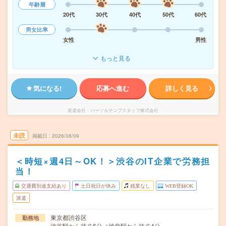
年齢層
20代
30代
40代
50代
60代
男女比率
女性
男性
もっと見る
気になる!
応募へ進む
詳しく見る
派遣会社
パーソルテンプスタッフ株式会社
未読
掲載日
2026/08/09
＜時短×週4日～OK！＞渋谷のIT企業で労務担
当！
交通費別途支給あり
土日祝日が休み
残業なし
WEB登録OK
派遣
東京都渋谷区
勤務地
渋谷駅から徒歩6分／神泉駅から徒歩4分