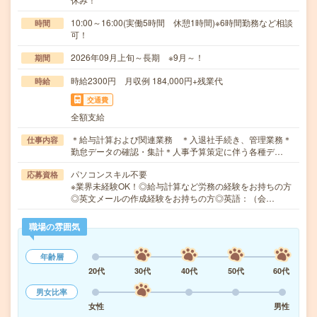
10:00～16:00(実働5時間 休憩1時間)※6時間勤務など相談
時間
可！
2026年09月上旬～長期 ※9月～！
期間
時給2300円 月収例 184,000円+残業代
時給
交通費
全額支給
＊給与計算および関連業務 ＊入退社手続き、管理業務＊
仕事内容
勤怠データの確認・集計＊人事予算策定に伴う各種デ…
パソコンスキル不要
応募資格
※業界未経験OK！◎給与計算など労務の経験をお持ちの方
◎英文メールの作成経験をお持ちの方◎英語：（会…
職場の雰囲気
年齢層
20代
30代
40代
50代
60代
男女比率
女性
男性