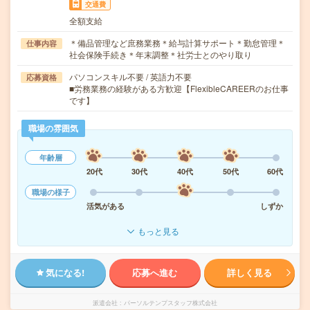
交通費
全額支給
＊備品管理など庶務業務＊給与計算サポート＊勤怠管理＊
仕事内容
社会保険手続き＊年末調整＊社労士とのやり取り
パソコンスキル不要 / 英語力不要
応募資格
■労務業務の経験がある方歓迎【FlexibleCAREERのお仕事
です】
職場の雰囲気
年齢層
20代
30代
40代
50代
60代
職場の様子
活気がある
しずか
もっと見る
気になる!
応募へ進む
詳しく見る
派遣会社
パーソルテンプスタッフ株式会社