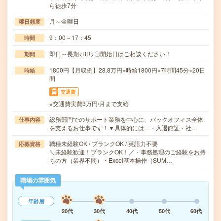
ら徒歩7分
月～金曜日
曜日頻度
9：00～17：45
時間
即日～長期<BR>〇開始日はご相談ください！
期間
1800円【月収例】28.8万円=時給1800円×7時間45分×20日
時給
間
交通費
※交通費実費3万円/月まで支給
総務部門でのサポート業務を中心に、バックオフィス全体
仕事内容
を支えるお仕事です！▼具体的には…・入退館証・社…
職種未経験OK / ブランクOK / 英語力不要
応募資格
＼未経験歓迎！ブランクOK！／・事務処理のご経験をお持
ちの方（業界不問）・Excel基本操作（SUM…
職場の雰囲気
年齢層
20代
30代
40代
50代
60代