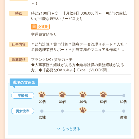
～！
時給2100円＋交 【月収例】336,000円～ ■給与の前払
時給
いが可能な速払いサービスあり
交通費
交通費支給あり
＊給与計算＊賞与計算＊勤怠データ管理サポート＊入社／
仕事内容
退職処理業務サポート＊担当業務のマニュアル作成＊…
ブランクOK / 英語力不要
応募資格
◆人事事務の経験がある方◆給与社保の業務経験がある
方。◆【必要なOAスキル】Excel（VLOOK関…
職場の雰囲気
年齢層
20代
30代
40代
50代
60代
男女比率
女性
男性
もっと見る