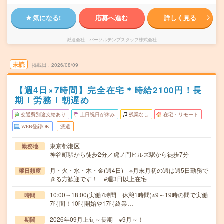
気になる!
応募へ進む
詳しく見る
派遣会社
パーソルテンプスタッフ株式会社
未読
掲載日
2026/08/09
【週4日×7時間】完全在宅＊時給2100円！長
期！労務！朝遅め
交通費別途支給あり
土日祝日が休み
残業なし
在宅・リモート
WEB登録OK
派遣
東京都港区
勤務地
神谷町駅から徒歩2分／虎ノ門ヒルズ駅から徒歩7分
月・火・水・木・金(週4日) ※月末月初の週は週5日勤務で
曜日頻度
きる方歓迎です！ #週3日以上在宅
10:00～18:00(実働7時間 休憩1時間)※9～19時の間で実働
時間
7時間！10時開始や17時終業…
2026年09月上旬～長期 ※9月～！
期間