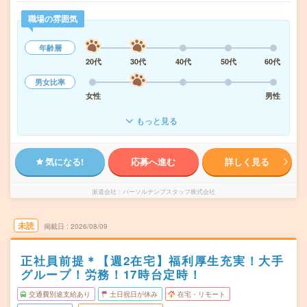
職場の雰囲気
年齢層
20代
30代
40代
50代
60代
男女比率
女性
男性
もっと見る
気になる!
応募へ進む
詳しく見る
派遣会社
パーソルテンプスタッフ株式会社
未読
掲載日
2026/08/09
正社員前提＊【週2在宅】福利厚生充実！大手
グループ！労務！17時台定時！
交通費別途支給あり
土日祝日が休み
在宅・リモート