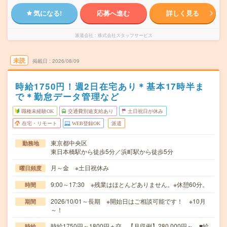
気になる!
応募へ進む
詳しく見る
派遣会社
株式会社スタッフサービス
未読
掲載日
2026/08/09
時給1750円！週2日在宅あり＊基本17時半ま
で＊勤怠データ管理など
職種未経験OK
交通費別途支給あり
土日祝日が休み
在宅・リモート
WEB登録OK
派遣
東京都中央区
勤務地
東日本橋駅から徒歩5分／浜町駅から徒歩5分
月～金 ※土日祝休み
曜日頻度
9:00～17:30 ※残業はほとんどありません。※休憩60分。
時間
2026/10/01～長期 ※開始日はご相談可能です！ ※10月
期間
～！
時給1750円～1800円＋交 【月収例】280,000円～ ■給
時給