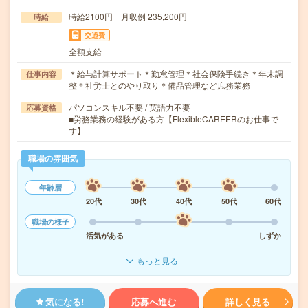
時給2100円 月収例 235,200円
時給
交通費
全額支給
＊給与計算サポート＊勤怠管理＊社会保険手続き＊年末調
仕事内容
整＊社労士とのやり取り＊備品管理など庶務業務
パソコンスキル不要 / 英語力不要
応募資格
■労務業務の経験がある方【FlexibleCAREERのお仕事で
す】
職場の雰囲気
年齢層
20代
30代
40代
50代
60代
職場の様子
活気がある
しずか
もっと見る
気になる!
応募へ進む
詳しく見る