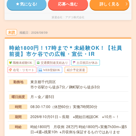
気になる!
応募へ進む
詳しく見る
派遣会社
アデコ株式会社
未読
掲載日
2026/08/09
時給1800円！17時まで＊未経験OK！【社員
前提】市ケ谷での広報・宣伝・IR
職種未経験OK
交通費別途支給あり
土日祝日が休み
在宅・リモート
WEB登録OK
紹介予定派遣
東京都千代田区
勤務地
市ケ谷駅から徒歩7分／麹町駅から徒歩3分
月～金／週5日
曜日頻度
08:30-17:00（休憩60分）実働7時間30分
時間
2026年10月01日～長期 ※開始日相談OK ※10月～！
期間
時給1800円 月収例 28万円 時給1800円×実働7h30m×週5
時給
日×4週+残業10h ※月収例を保証するものではありませ