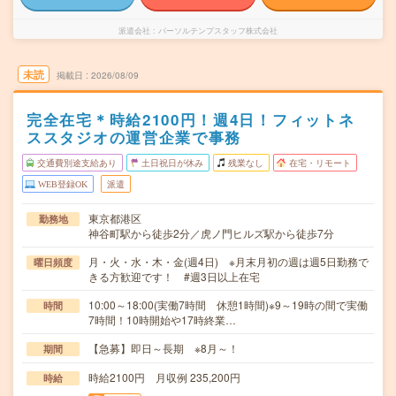
派遣会社
パーソルテンプスタッフ株式会社
未読
掲載日
2026/08/09
完全在宅＊時給2100円！週4日！フィットネ
ススタジオの運営企業で事務
交通費別途支給あり
土日祝日が休み
残業なし
在宅・リモート
WEB登録OK
派遣
東京都港区
勤務地
神谷町駅から徒歩2分／虎ノ門ヒルズ駅から徒歩7分
月・火・水・木・金(週4日) ※月末月初の週は週5日勤務で
曜日頻度
きる方歓迎です！ #週3日以上在宅
10:00～18:00(実働7時間 休憩1時間)※9～19時の間で実働
時間
7時間！10時開始や17時終業…
【急募】即日～長期 ※8月～！
期間
時給2100円 月収例 235,200円
時給