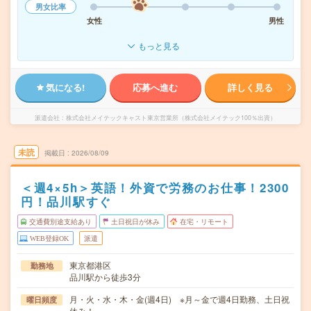
男女比率
女性
男性
もっと見る
気になる!
応募へ進む
詳しく見る
派遣会社
株式会社メイテックキャスト東京営業所（株式会社メイテック100％出資）
未読
掲載日
2026/08/09
＜週4×5h＞英語！外資で労務のお仕事！2300
円！品川駅すぐ
交通費別途支給あり
土日祝日が休み
在宅・リモート
WEB登録OK
派遣
東京都港区
勤務地
品川駅から徒歩3分
月・火・水・木・金(週4日) ※月～金で週4日勤務、土日祝
曜日頻度
休み！