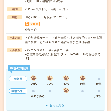
7時間！10時開始や17時終業…
2026年09月下旬～長期 ※9月～！
期間
時給2100円 月収例 235,200円
時給
交通費
全額支給
＊給与計算サポート＊勤怠管理＊社会保険手続き＊年末調
仕事内容
整＊社労士とのやり取り＊備品管理など庶務業務
パソコンスキル不要 / 英語力不要
応募資格
■労務業務の経験がある方【FlexibleCAREERのお仕事で
す】
職場の雰囲気
年齢層
20代
30代
40代
50代
60代
職場の様子
活気がある
しずか
もっと見る