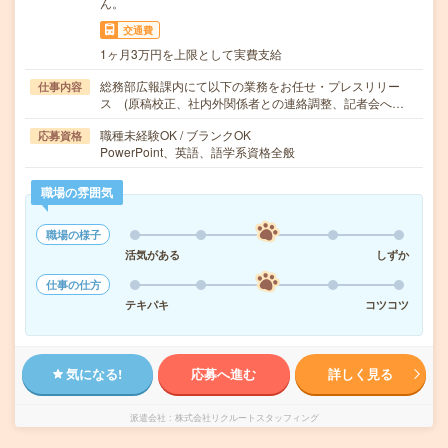
ん。
交通費
1ヶ月3万円を上限として実費支給
総務部広報課内にて以下の業務をお任せ・プレスリリー
仕事内容
ス (原稿校正、社内外関係者との連絡調整、記者会へ…
職種未経験OK / ブランクOK
応募資格
PowerPoint、英語、語学系資格全般
職場の雰囲気
職場の様子
活気がある
しずか
仕事の仕方
テキパキ
コツコツ
気になる!
応募へ進む
詳しく見る
派遣会社
株式会社リクルートスタッフィング