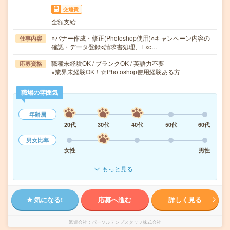
交通費
全額支給
○バナー作成・修正(Photoshop使用)○キャンペーン内容の
仕事内容
確認・データ登録○請求書処理、Exc…
職種未経験OK / ブランクOK / 英語力不要
応募資格
※業界未経験OK！☆Photoshop使用経験ある方
職場の雰囲気
年齢層
20代
30代
40代
50代
60代
男女比率
女性
男性
もっと見る
気になる!
応募へ進む
詳しく見る
派遣会社
パーソルテンプスタッフ株式会社