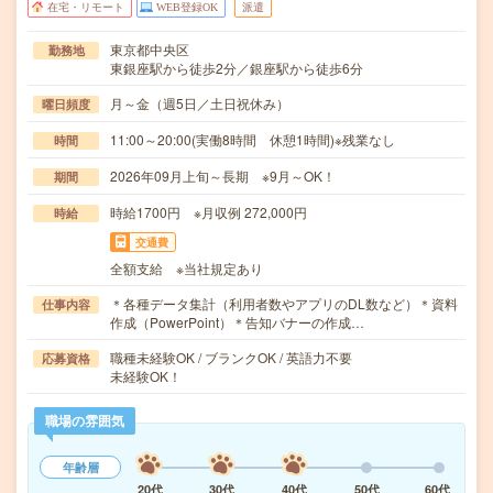
在宅・リモート
WEB登録OK
派遣
東京都中央区
勤務地
東銀座駅から徒歩2分／銀座駅から徒歩6分
月～金（週5日／土日祝休み）
曜日頻度
11:00～20:00(実働8時間 休憩1時間)※残業なし
時間
2026年09月上旬～長期 ※9月～OK！
期間
時給1700円 ※月収例 272,000円
時給
交通費
全額支給 ※当社規定あり
＊各種データ集計（利用者数やアプリのDL数など）＊資料
仕事内容
作成（PowerPoint）＊告知バナーの作成…
職種未経験OK / ブランクOK / 英語力不要
応募資格
未経験OK！
職場の雰囲気
年齢層
20代
30代
40代
50代
60代