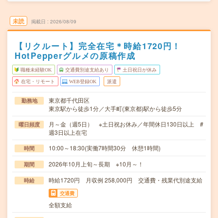
未読
掲載日
2026/08/09
【リクルート】完全在宅＊時給1720円！
HotPepperグルメの原稿作成
職種未経験OK
交通費別途支給あり
土日祝日が休み
在宅・リモート
WEB登録OK
派遣
東京都千代田区
勤務地
東京駅から徒歩1分／大手町(東京都)駅から徒歩5分
月～金（週5日） ※土日祝お休み／年間休日130日以上 #
曜日頻度
週3日以上在宅
10:00～18:30(実働7時間30分 休憩1時間)
時間
2026年10月上旬～長期 ※10月～！
期間
時給1720円 月収例 258,000円 交通費・残業代別途支給
時給
交通費
全額支給