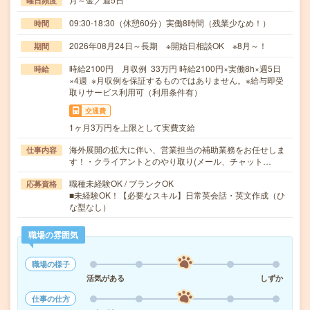
曜日頻度
09:30-18:30（休憩60分）実働8時間（残業少なめ！）
時間
2026年08月24日～長期 ※開始日相談OK ※8月～！
期間
時給2100円 月収例 33万円 時給2100円×実働8h×週5日
時給
×4週 ※月収例を保証するものではありません。※給与即受
取りサービス利用可（利用条件有）
交通費
1ヶ月3万円を上限として実費支給
海外展開の拡大に伴い、営業担当の補助業務をお任せしま
仕事内容
す！・クライアントとのやり取り(メール、チャット…
職種未経験OK / ブランクOK
応募資格
■未経験OK！【必要なスキル】日常英会話・英文作成（ひ
な型なし）
職場の雰囲気
職場の様子
活気がある
しずか
仕事の仕方