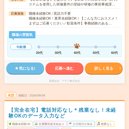
ステムを使用した研修案件の登録や研修の事前事後課…
職種未経験OK / 英語力不要
応募資格
職種未経験OK！業界未経験OK！【こんな方におススメ！
まずはご応募ください／歓迎条件】事務経験のある…
職場の雰囲気
年齢層
20代
30代
40代
50代
60代
気になる!
応募へ進む
詳しく見る
派遣会社
アデコ株式会社
未読
掲載日
2026/08/09
【完全在宅】電話対応なし＊残業なし！未経
験OKのデータ入力など
職種未経験OK
交通費別途支給あり
土日祝日が休み
残業なし