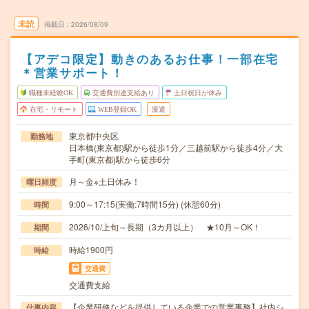
未読
掲載日
2026/08/09
【アデコ限定】動きのあるお仕事！一部在宅
＊営業サポート！
職種未経験OK
交通費別途支給あり
土日祝日が休み
在宅・リモート
WEB登録OK
派遣
東京都中央区
勤務地
日本橋(東京都)駅から徒歩1分／三越前駅から徒歩4分／大
手町(東京都)駅から徒歩6分
月～金※土日休み！
曜日頻度
9:00～17:15(実働:7時間15分) (休憩60分)
時間
2026/10/上旬～長期（3カ月以上） ★10月～OK！
期間
時給1900円
時給
交通費
交通費支給
【企業研修などを提供している企業での営業事務】社内シ
仕事内容