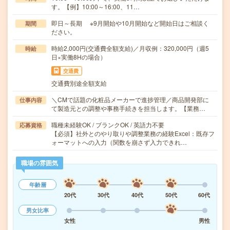
す。【例】10:00～16:00、11…
即日～長期 ※9月開始や10月開始など開始日はご相談く
期間
ださい。
時給2,000円(交通費全額支給)／月収例：320,000円（週5
時給
日×実働8Hの場合）
交通費
交通費別途全額支給
＼CMで話題の化粧品メーカーで進捗管理／商品開発部に
仕事内容
て製造元との調整や事務手続きを担当します。【業務…
職種未経験OK / ブランクOK / 英語力不要
応募資格
【必須】社外とのやり取りや調整業務の経験Excel：既存フ
ォーマットへの入力（関数を崩さず入力できれ…
職場の雰囲気
年齢層
20代
30代
40代
50代
60代
男女比率
女性
男性