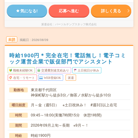
気になる!
応募へ進む
詳しく見る
派遣会社
パーソルテンプスタッフ株式会社
未読
掲載日
2026/08/09
時給1900円＊完全在宅！電話無し！電子コミ
ック運営企業で販促部門でアシスタント
職種未経験OK
交通費別途支給あり
土日祝日が休み
在宅・リモート
WEB登録OK
派遣
東京都千代田区
勤務地
神保町駅から徒歩3分／御茶ノ水駅から徒歩10分
月～金（週5日） ※土日祝休み！ #週3日以上在宅
曜日頻度
09:45～18:00(実働7時間15分 休憩1時間)
時間
2026年09月上旬～長期 ※9月～！
期間
時給1900円
時給