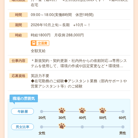
在宅
09:00～18:00(実働8時間 休憩1時間)
時間
2026年10月上旬～長期 ※10月～！
期間
時給1800円 月収例 288,000円
時給
交通費
全額支給
＊新規契約・契約更新・社内外からの依頼対応→専用シス
仕事内容
テムを使用して、環境の作成や設定変更など＊環境情…
英語力不要
応募資格
◆在宅勤務のご経験◆アシスタント業務（部内サポートや
営業アシスタント等）のご経験
職場の雰囲気
年齢層
20代
30代
40代
50代
60代
男女比率
女性
男性