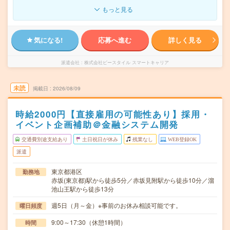
もっと見る
気になる!
応募へ進む
詳しく見る
派遣会社
株式会社ビースタイル スマートキャリア
未読
掲載日
2026/08/09
時給2000円【直接雇用の可能性あり】採用・
イベント企画補助＠金融システム開発
交通費別途支給あり
土日祝日が休み
残業なし
WEB登録OK
派遣
東京都港区
勤務地
赤坂(東京都)駅から徒歩5分／赤坂見附駅から徒歩10分／溜
池山王駅から徒歩13分
週5日（月～金）※事前のお休み相談可能です。
曜日頻度
9:00～17:30（休憩1時間）
時間