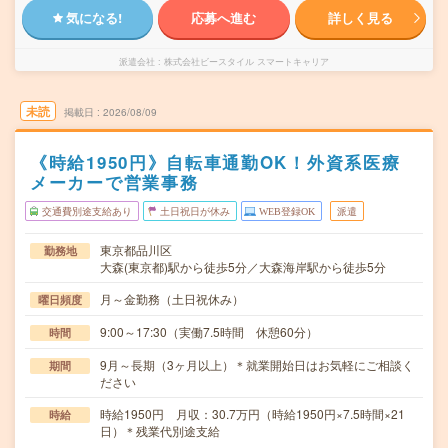
気になる!
応募へ進む
詳しく見る
派遣会社
株式会社ビースタイル スマートキャリア
未読
掲載日
2026/08/09
《時給1950円》自転車通勤OK！外資系医療
メーカーで営業事務
交通費別途支給あり
土日祝日が休み
WEB登録OK
派遣
東京都品川区
勤務地
大森(東京都)駅から徒歩5分／大森海岸駅から徒歩5分
月～金勤務（土日祝休み）
曜日頻度
9:00～17:30（実働7.5時間 休憩60分）
時間
9月～長期（3ヶ月以上）＊就業開始日はお気軽にご相談く
期間
ださい
時給1950円 月収：30.7万円（時給1950円×7.5時間×21
時給
日）＊残業代別途支給