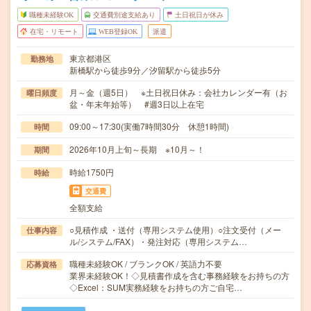
職種未経験OK
交通費別途支給あり
土日祝日が休み
在宅・リモート
WEB登録OK
派遣
東京都港区
勤務地
新橋駅から徒歩9分／汐留駅から徒歩5分
月～金（週5日） ※土日祝日休み：会社カレンダー有（お
曜日頻度
盆・年末年始等） #週3日以上在宅
09:00～17:30(実働7時間30分 休憩1時間)
時間
2026年10月上旬～長期 ※10月～！
期間
時給1750円
時給
交通費
全額支給
○見積作成 ・送付（専用システム使用）○注文受付（メー
仕事内容
ル/システム/FAX）・発注対応（専用システム…
職種未経験OK / ブランクOK / 英語力不要
応募資格
業界未経験OK！◇見積書作成を含む事務経験をお持ちの方
◇Excel：SUM実務経験をお持ちの方ご自宅…