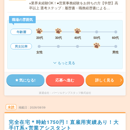
※業界未経験OK！●営業事務経験をお持ちの方【学歴】高
卒以上 選考ステップ：履歴書・職務経歴書による…
職場の雰囲気
年齢層
20代
30代
40代
50代
60代
男女比率
女性
男性
もっと見る
気になる!
応募へ進む
詳しく見る
派遣会社
パーソルテンプスタッフ株式会社
未読
掲載日
2026/08/09
完全在宅＊時給1750円！直雇用実績あり！大
手IT系×営業アシスタント