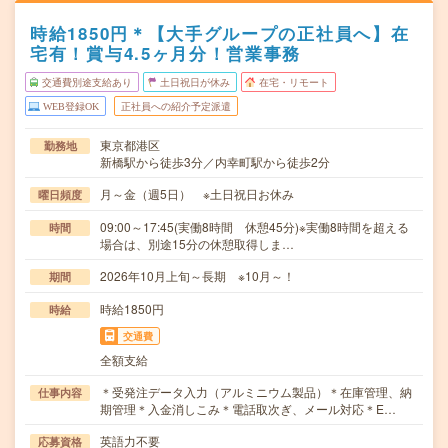
時給1850円＊【大手グループの正社員へ】在
宅有！賞与4.5ヶ月分！営業事務
交通費別途支給あり
土日祝日が休み
在宅・リモート
WEB登録OK
正社員への紹介予定派遣
東京都港区
勤務地
新橋駅から徒歩3分／内幸町駅から徒歩2分
月～金（週5日） ※土日祝日お休み
曜日頻度
09:00～17:45(実働8時間 休憩45分)※実働8時間を超える
時間
場合は、別途15分の休憩取得しま…
2026年10月上旬～長期 ※10月～！
期間
時給1850円
時給
交通費
全額支給
＊受発注データ入力（アルミニウム製品）＊在庫管理、納
仕事内容
期管理＊入金消しこみ＊電話取次ぎ、メール対応＊E…
英語力不要
応募資格