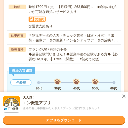
時給1700円＋交 【月収例】263,500円～ ■給与の前払
時給
いが可能な速払いサービスあり
交通費
交通費支給あり
＊物流データの入力・チェック業務（日次・月次）＊出
仕事内容
荷・在庫データの更新＊インセンティブデータの反映＊…
ブランクOK / 英語力不要
応募資格
◆業界経験問いません！◆営業事務の経験がある方◆【必
要なOAスキル】Excel（関数） #初めての派…
職場の雰囲気
年齢層
20代
30代
40代
50代
60代
男女比率
大人気！
エン派遣アプリ
女性
男性
派遣のお仕事情報がたくさん！プッシュ通知で受け取ろう！
もっと見る
アプリをダウンロード