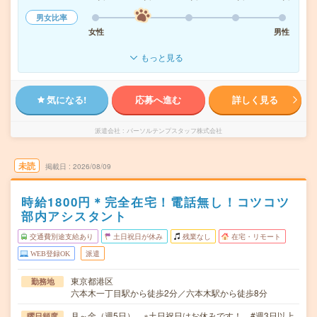
男女比率
女性
男性
もっと見る
気になる!
応募へ進む
詳しく見る
派遣会社
パーソルテンプスタッフ株式会社
未読
掲載日
2026/08/09
時給1800円＊完全在宅！電話無し！コツコツ
部内アシスタント
交通費別途支給あり
土日祝日が休み
残業なし
在宅・リモート
WEB登録OK
派遣
東京都港区
勤務地
六本木一丁目駅から徒歩2分／六本木駅から徒歩8分
月～金（週5日） ※土日祝日はお休みです！ #週3日以上
曜日頻度