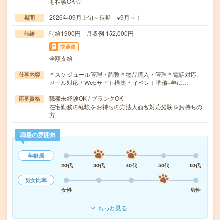
も相談OK☆
2026年09月上旬～長期 ※9月～！
期間
時給1900円 月収例 152,000円
時給
交通費
全額支給
＊スケジュール管理・調整＊物品購入・管理＊電話対応、
仕事内容
メール対応＊Webサイト構築＊イベント準備※年に…
職種未経験OK / ブランクOK
応募資格
在宅勤務の経験をお持ちの方法人顧客対応経験をお持ちの
方
職場の雰囲気
年齢層
20代
30代
40代
50代
60代
男女比率
女性
男性
もっと見る