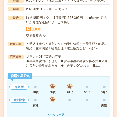
9:00～17:40 ※残業はほとんどありません。※休憩60分。
時間
2026/09/01～長期 ※9月～！
期間
時給1850円＋交 【月収例】338,395円～ ■給与の前払
時給
いが可能な速払いサービスあり
交通費
交通費支給あり
＊受発注業務＊得意先からの受注処理＊出荷手配＊商品の
仕事内容
需給・在庫調整＊経費処理＊電話応対など ※週1～…
ブランクOK / 英語力不要
応募資格
◆業界経験問いません！◆営業事務の経験がある方◆受発
注業務の経験がある方。◆【必要なOAスキル】Ex…
職場の雰囲気
年齢層
20代
30代
40代
50代
60代
男女比率
女性
男性
もっと見る