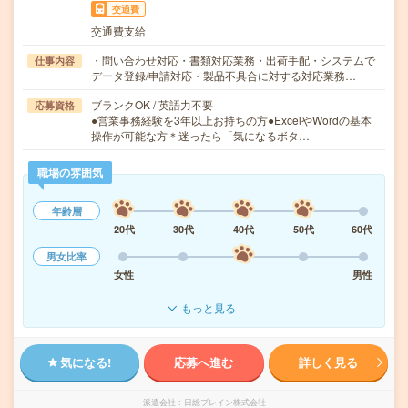
交通費
交通費支給
・問い合わせ対応・書類対応業務・出荷手配・システムで
仕事内容
データ登録/申請対応・製品不具合に対する対応業務…
ブランクOK / 英語力不要
応募資格
●営業事務経験を3年以上お持ちの方●ExcelやWordの基本
操作が可能な方＊迷ったら「気になるボタ…
職場の雰囲気
年齢層
20代
30代
40代
50代
60代
男女比率
女性
男性
もっと見る
気になる!
応募へ進む
詳しく見る
派遣会社
日総ブレイン株式会社