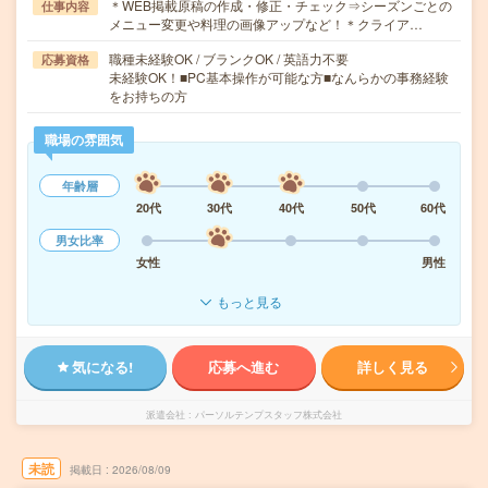
＊WEB掲載原稿の作成・修正・チェック⇒シーズンごとの
仕事内容
メニュー変更や料理の画像アップなど！＊クライア…
職種未経験OK / ブランクOK / 英語力不要
応募資格
未経験OK！■PC基本操作が可能な方■なんらかの事務経験
をお持ちの方
職場の雰囲気
年齢層
20代
30代
40代
50代
60代
男女比率
女性
男性
もっと見る
気になる!
応募へ進む
詳しく見る
派遣会社
パーソルテンプスタッフ株式会社
未読
掲載日
2026/08/09