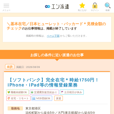
メニュー
気になる!
ログイン
検索
＼基本在宅／日本ヒューレット・パッカード＊見積金額の
チェック
のお仕事情報は、掲載が終了しています
掲載時の情報は、
ページ下部
からご覧いただけます。
お探しの条件に近い派遣のお仕事
未読
掲載日
2026/08/09
【ソフトバンク】完全在宅＊時給1750円！
iPhone・iPad等の情報登録業務
職種未経験OK
交通費別途支給あり
土日祝日が休み
在宅・リモート
WEB登録OK
派遣
東京都港区
勤務地
浜松町駅から徒歩5分／大門(東京都)駅から徒歩5分