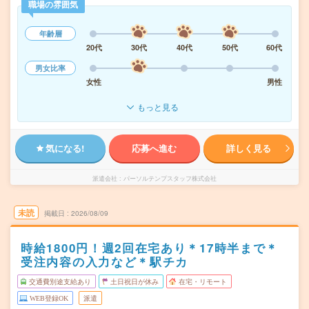
職場の雰囲気
年齢層
20代
30代
40代
50代
60代
男女比率
女性
男性
もっと見る
気になる!
応募へ進む
詳しく見る
派遣会社
パーソルテンプスタッフ株式会社
未読
掲載日
2026/08/09
時給1800円！週2回在宅あり＊17時半まで＊
受注内容の入力など＊駅チカ
交通費別途支給あり
土日祝日が休み
在宅・リモート
WEB登録OK
派遣