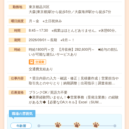
東京都品川区
勤務地
大森(東京都)駅から徒歩5分／大森海岸駅から徒歩7分
月～金 ※土日祝休み
曜日頻度
8:45～17:30 ※残業はほとんどありません。※休憩60分。
時間
2026/09/01～長期 ※9月～！
期間
時給1800円＋交 【月収例】282,600円～ ■給与の前払
時給
いが可能な速払いサービスあり
交通費
交通費支給あり
＊受注内容の入力・確認・修正｜見積書作成｜営業担当や
仕事内容
取引先とのやりとり｜納期調整｜出荷指示｜調査依頼…
ブランクOK / 英語力不要
応募資格
◆業界経験問いません！◆営業事務（受発注業務）の経験
がある方◆【必要なOAスキル】Excel（SUM…
職場の雰囲気
年齢層