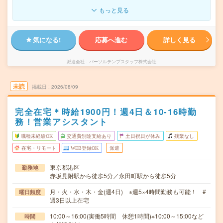
もっと見る
気になる!
応募へ進む
詳しく見る
派遣会社
パーソルテンプスタッフ株式会社
未読
掲載日
2026/08/09
完全在宅＊時給1900円！週4日＆10-16時勤
務！営業アシスタント
職種未経験OK
交通費別途支給あり
土日祝日が休み
残業なし
在宅・リモート
WEB登録OK
派遣
東京都港区
勤務地
赤坂見附駅から徒歩5分／永田町駅から徒歩5分
月・火・水・木・金(週4日) ※週5×4時間勤務も可能！ #
曜日頻度
週3日以上在宅
10:00～16:00(実働5時間 休憩1時間)※10:00～15:00など
時間