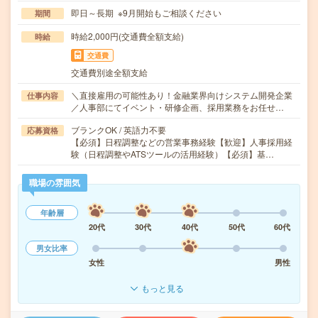
即日～長期 ※9月開始もご相談ください
期間
時給2,000円(交通費全額支給)
時給
交通費
交通費別途全額支給
＼直接雇用の可能性あり！金融業界向けシステム開発企業
仕事内容
／人事部にてイベント・研修企画、採用業務をお任せ…
ブランクOK / 英語力不要
応募資格
【必須】日程調整などの営業事務経験【歓迎】人事採用経
験（日程調整やATSツールの活用経験）【必須】基…
職場の雰囲気
年齢層
20代
30代
40代
50代
60代
男女比率
女性
男性
もっと見る