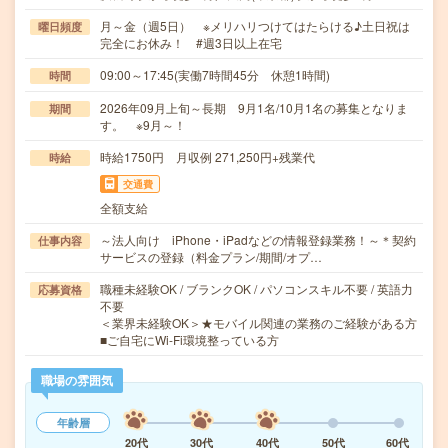
月～金（週5日） ※メリハリつけてはたらける♪土日祝は
曜日頻度
完全にお休み！ #週3日以上在宅
09:00～17:45(実働7時間45分 休憩1時間)
時間
2026年09月上旬～長期 9月1名/10月1名の募集となりま
期間
す。 ※9月～！
時給1750円 月収例 271,250円+残業代
時給
交通費
全額支給
～法人向け iPhone・iPadなどの情報登録業務！～＊契約
仕事内容
サービスの登録（料金プラン/期間/オプ…
職種未経験OK / ブランクOK / パソコンスキル不要 / 英語力
応募資格
不要
＜業界未経験OK＞★モバイル関連の業務のご経験がある方
■ご自宅にWi-Fi環境整っている方
職場の雰囲気
年齢層
20代
30代
40代
50代
60代