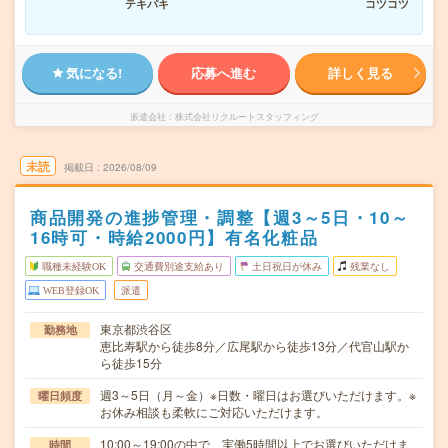
テキパキ
コツコツ
気になる!
応募へ進む
詳しく見る
派遣会社
株式会社リクルートスタッフィング
未読
掲載日
2026/08/09
商品開発の進捗管理・調整【週3～5日・10～
16時可・時給2000円】有名化粧品
職種未経験OK
交通費別途支給あり
土日祝日が休み
残業なし
WEB登録OK
派遣
東京都渋谷区
勤務地
恵比寿駅から徒歩8分／広尾駅から徒歩13分／代官山駅か
ら徒歩15分
週3～5日（月～金）※日数・曜日はお選びいただけます。※
曜日頻度
お休み相談も柔軟にご対応いただけます。
10:00～19:00の中で、実働5時間以上でお選びいただけま
時間