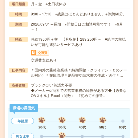
月～金 ※土日祝休み
曜日頻度
9:00～17:10 ※残業はほとんどありません。※休憩60分。
時間
2026/09/01～長期 ※開始日はご相談可能です！ ※9月
期間
～！
時給1950円＋交 【月収例】289,250円～ ■給与の前払
時給
いが可能な速払いサービスあり
交通費
交通費支給あり
＊国内外の受発注業務＊納期調整（クライアントとのメー
仕事内容
ル対応）＊在庫管理＊納品書や請求書の作成・送付＊…
ブランクOK / 英語力不要
応募資格
◆メーカーor商社での営業事務の経験がある方◆【必要な
OAスキル】Excel（関数） #初めての派遣…
職場の雰囲気
年齢層
20代
30代
40代
50代
60代
男女比率