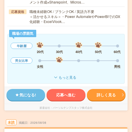
メント作成※Sharepoint、Micros…
職種未経験OK / ブランクOK / 英語力不要
応募資格
＜活かせるスキル＞・Power AutomateやPowerBIでのDX
化経験・ExcelVlook…
職場の雰囲気
年齢層
20代
30代
40代
50代
60代
男女比率
女性
男性
もっと見る
気になる!
応募へ進む
詳しく見る
派遣会社
パーソルテンプスタッフ株式会社
未読
掲載日
2026/08/08