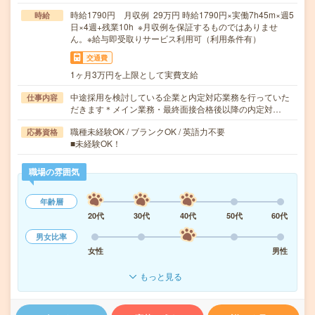
時給1790円 月収例 29万円 時給1790円×実働7h45m×週5
時給
日×4週+残業10h ※月収例を保証するものではありませ
ん。※給与即受取りサービス利用可（利用条件有）
交通費
1ヶ月3万円を上限として実費支給
中途採用を検討している企業と内定対応業務を行っていた
仕事内容
だきます＊メイン業務・最終面接合格後以降の内定対…
職種未経験OK / ブランクOK / 英語力不要
応募資格
■未経験OK！
職場の雰囲気
年齢層
20代
30代
40代
50代
60代
男女比率
女性
男性
もっと見る