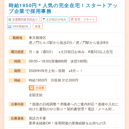
時給1950円＊人気の完全在宅！スタートアッ
プ企業で採用事務
交通費別途支給あり
土日祝日が休み
在宅・リモート
WEB登録OK
派遣
東京都港区
勤務地
虎ノ門ヒルズ駅から徒歩2分／虎ノ門駅から徒歩8分
月～金（週5日） ※土日祝日お休み #週3日以上在宅
曜日頻度
09:00～18:00(実働8時間 休憩1時間)
時間
2026年09月上旬～長期 ※9月～！
期間
時給1950円 月収例 312,000円
時給
交通費
全額支給
＊面接の日程調整＊求職者へのご案内対応＊面接や入社に
仕事内容
向けた書類のやり取り＊契約書管理＊電話・メール対…
英語力不要
応募資格
業界未経験OK！採用関連の業務経験をお持ちの方