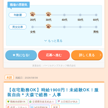
職場の雰囲気
年齢層
20代
30代
40代
50代
60代
男女比率
女性
男性
もっと見る
気になる!
応募へ進む
詳しく見る
派遣会社
パーソルテンプスタッフ株式会社
未読
掲載日
2026/08/08
【在宅勤務OK】時給1900円！未経験OK！服
装自由＊大森で総務・人事
職種未経験OK
交通費別途支給あり
土日祝日が休み
在宅・リモート
WEB登録OK
派遣