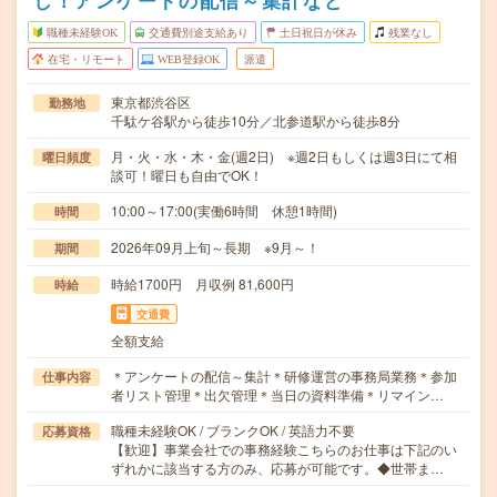
し！アンケートの配信～集計など
職種未経験OK
交通費別途支給あり
土日祝日が休み
残業なし
在宅・リモート
WEB登録OK
派遣
東京都渋谷区
勤務地
千駄ケ谷駅から徒歩10分／北参道駅から徒歩8分
月・火・水・木・金(週2日) ※週2日もしくは週3日にて相
曜日頻度
談可！曜日も自由でOK！
10:00～17:00(実働6時間 休憩1時間)
時間
2026年09月上旬～長期 ※9月～！
期間
時給1700円 月収例 81,600円
時給
交通費
全額支給
＊アンケートの配信～集計＊研修運営の事務局業務＊参加
仕事内容
者リスト管理＊出欠管理＊当日の資料準備＊リマイン…
職種未経験OK / ブランクOK / 英語力不要
応募資格
【歓迎】事業会社での事務経験こちらのお仕事は下記のい
ずれかに該当する方のみ、応募が可能です。◆世帯ま…