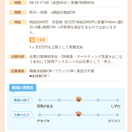
09:15-17:40（休憩45分）実働7時間40分
時間
即日～長期 ※開始日相談OK
期間
時給2000円 月収例 32万円 時給2000円×実働7h40m×週5
時給
日×4週+残業10h ※月収例を保証するものではありませ
ん。
交通費
1ヶ月3万円を上限として実費支給
企業の業務効率化・DX推進・マーケティング支援をおこな
仕事内容
う会社にて採用アシスタントのお仕事として・求人…
職種未経験OK / ブランクOK / 英語力不要
応募資格
■未経験OK！
職場の雰囲気
職場の様子
活気がある
しずか
仕事の仕方
テキパキ
コツコツ