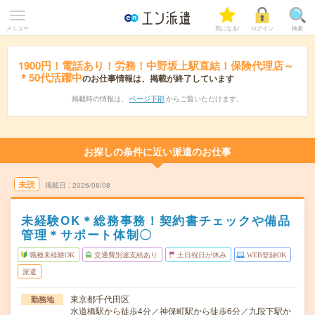
メニュー
気になる!
ログイン
検索
1900円！電話あり！労務！中野坂上駅直結！保険代理店～
＊50代活躍中
のお仕事情報は、掲載が終了しています
掲載時の情報は、
ページ下部
からご覧いただけます。
お探しの条件に近い派遣のお仕事
未読
掲載日
2026/08/08
未経験OK＊総務事務！契約書チェックや備品
管理＊サポート体制〇
職種未経験OK
交通費別途支給あり
土日祝日が休み
WEB登録OK
派遣
東京都千代田区
勤務地
水道橋駅から徒歩4分／神保町駅から徒歩6分／九段下駅か