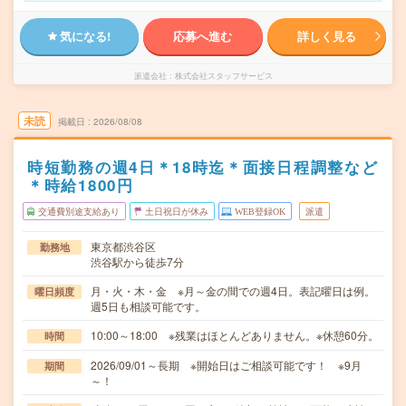
気になる!
応募へ進む
詳しく見る
派遣会社
株式会社スタッフサービス
未読
掲載日
2026/08/08
時短勤務の週4日＊18時迄＊面接日程調整など
＊時給1800円
交通費別途支給あり
土日祝日が休み
WEB登録OK
派遣
東京都渋谷区
勤務地
渋谷駅から徒歩7分
月・火・木・金 ※月～金の間での週4日。表記曜日は例。
曜日頻度
週5日も相談可能です。
10:00～18:00 ※残業はほとんどありません。※休憩60分。
時間
2026/09/01～長期 ※開始日はご相談可能です！ ※9月
期間
～！