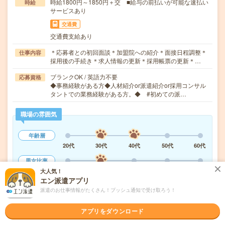
時給1800円～1850円＋交 ■給与の前払いが可能な速払い
時給
サービスあり
交通費
交通費支給あり
＊応募者との初回面談＊加盟院への紹介＊面接日程調整＊
仕事内容
採用後の手続き＊求人情報の更新＊採用帳票の更新＊…
ブランクOK / 英語力不要
応募資格
◆事務経験がある方◆人材紹介or派遣紹介or採用コンサル
タントでの業務経験がある方。◆ #初めての派…
職場の雰囲気
年齢層
20代
30代
40代
50代
60代
男女比率
女性
男性
大人気！
エン派遣アプリ
もっと見る
派遣のお仕事情報がたくさん！プッシュ通知で受け取ろう！
アプリをダウンロード
気になる!
応募へ進む
詳しく見る