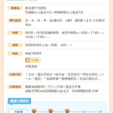
東京都千代田区
勤務地
竹橋駅から徒歩1分／神保町駅から徒歩7分
月・火・水・木・金(週4日) ※週4・週5選べます 土日祝日
曜日頻度
休み
09:30～16:30(実働6時間 休憩1時間)※＜9:00～17:45＞＜
時間
10:00～17:00＞…
2026年09月上旬～長期 ※9月～！
期間
時給1800円
時給
交通費
全額支給
＊入社・退社手続き＊給付金・労災対応＊問合せ対応（メ
仕事内容
ール・電話）＊会議準備＊郵便物対応～社員の指示や…
職種未経験OK / ブランクOK / 英語力不要
応募資格
経験不問Excel使用経験のある方 SUM関数程度でOK
職場の雰囲気
年齢層