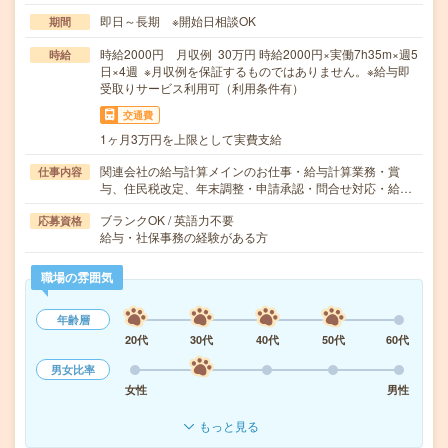
即日～長期 ※開始日相談OK
期間
時給2000円 月収例 30万円 時給2000円×実働7h35m×週5
時給
日×4週 ※月収例を保証するものではありません。※給与即
受取りサービス利用可（利用条件有）
交通費
1ヶ月3万円を上限として実費支給
関連会社の給与計算メインのお仕事・給与計算業務・賞
仕事内容
与、住民税改定、年末調整・申請承認・問合せ対応・給…
ブランクOK / 英語力不要
応募資格
給与・社保事務の経験がある方
職場の雰囲気
年齢層
20代
30代
40代
50代
60代
男女比率
女性
男性
もっと見る