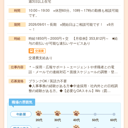
週3日以上在宅
10:00～19:00 ※休憩60分。10時～17時の勤務も相談可能
時間
です。
2026/09/01～長期 ※開始日はご相談可能です！ ※9月
期間
～！
時給1850円～2000円＋交 【月収例】353,812円～ ■給
時給
与の前払いが可能な速払いサービスあり
交通費
交通費支給あり
＊～採用・広報サポート～エージェントや求職者との電
仕事内容
話・メールでの連絡対応＊面接スケジュールの調整・登…
ブランクOK / 英語力不要
応募資格
◆人事事務の経験がある方◆中途採用・社内外との日程調
整の経験がある方。◆【必要なOAスキル】Wo（図…
職場の雰囲気
年齢層
20代
30代
40代
50代
60代