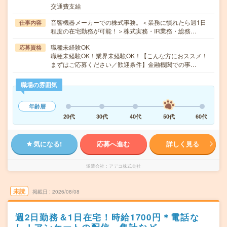
交通費支給
音響機器メーカーでの株式事務。＜業務に慣れたら週1日
仕事内容
程度の在宅勤務が可能！＞株式実務・IR業務・総務…
職種未経験OK
応募資格
職種未経験OK！業界未経験OK！【こんな方におススメ！
まずはご応募ください／歓迎条件】金融機関での事…
職場の雰囲気
年齢層
20代
30代
40代
50代
60代
気になる!
応募へ進む
詳しく見る
派遣会社
アデコ株式会社
未読
掲載日
2026/08/08
週2日勤務＆1日在宅！時給1700円＊電話な