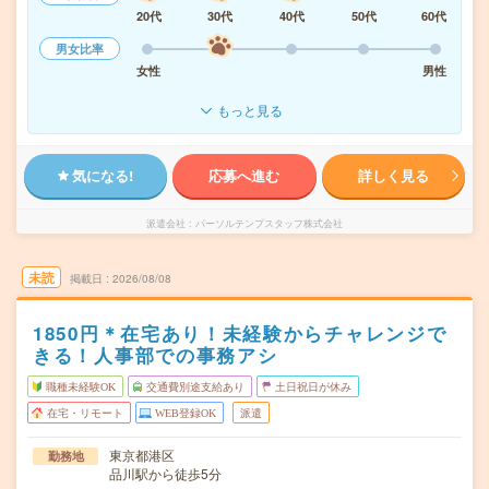
20代
30代
40代
50代
60代
男女比率
女性
男性
もっと見る
気になる!
応募へ進む
詳しく見る
派遣会社
パーソルテンプスタッフ株式会社
未読
掲載日
2026/08/08
1850円＊在宅あり！未経験からチャレンジで
きる！人事部での事務アシ
職種未経験OK
交通費別途支給あり
土日祝日が休み
在宅・リモート
WEB登録OK
派遣
東京都港区
勤務地
品川駅から徒歩5分