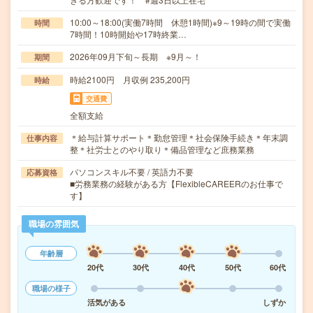
10:00～18:00(実働7時間 休憩1時間)※9～19時の間で実働
時間
7時間！10時開始や17時終業…
2026年09月下旬～長期 ※9月～！
期間
時給2100円 月収例 235,200円
時給
交通費
全額支給
＊給与計算サポート＊勤怠管理＊社会保険手続き＊年末調
仕事内容
整＊社労士とのやり取り＊備品管理など庶務業務
パソコンスキル不要 / 英語力不要
応募資格
■労務業務の経験がある方【FlexibleCAREERのお仕事で
す】
職場の雰囲気
年齢層
20代
30代
40代
50代
60代
職場の様子
活気がある
しずか