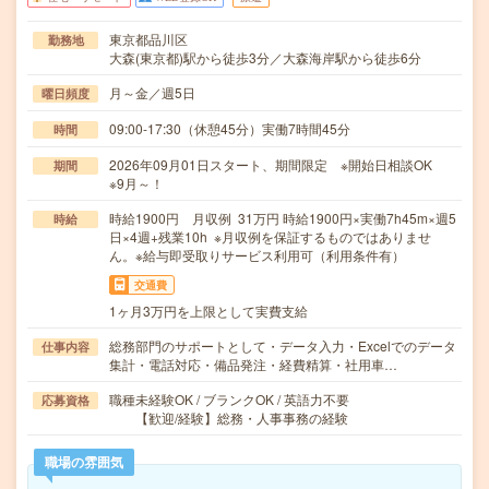
東京都品川区
勤務地
大森(東京都)駅から徒歩3分／大森海岸駅から徒歩6分
月～金／週5日
曜日頻度
09:00-17:30（休憩45分）実働7時間45分
時間
2026年09月01日スタート、期間限定 ※開始日相談OK
期間
※9月～！
時給1900円 月収例 31万円 時給1900円×実働7h45m×週5
時給
日×4週+残業10h ※月収例を保証するものではありませ
ん。※給与即受取りサービス利用可（利用条件有）
交通費
1ヶ月3万円を上限として実費支給
総務部門のサポートとして・データ入力・Excelでのデータ
仕事内容
集計・電話対応・備品発注・経費精算・社用車…
職種未経験OK / ブランクOK / 英語力不要
応募資格
【歓迎/経験】総務・人事事務の経験
職場の雰囲気