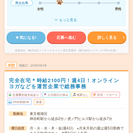
男女比率
女性
男性
もっと見る
気になる!
応募へ進む
詳しく見る
派遣会社
株式会社メイテックキャスト東京営業所（株式会社メイテック100％出資）
未読
掲載日
2026/08/08
完全在宅＊時給2100円！週4日！オンライン
ヨガなどを運営企業で総務事務
交通費別途支給あり
土日祝日が休み
残業なし
在宅・リモート
WEB登録OK
派遣
東京都港区
勤務地
神谷町駅から徒歩2分／虎ノ門ヒルズ駅から徒歩7分
月・火・水・木・金(週4日) ※月末月初の週は週5日勤務で
曜日頻度
きる方歓迎です！ #週3日以上在宅