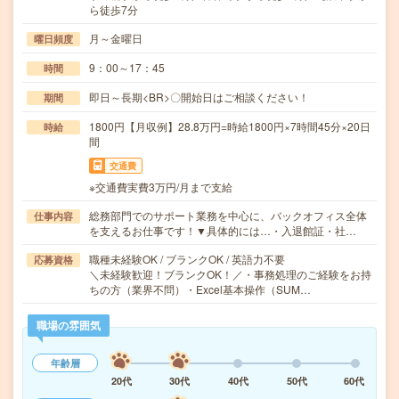
ら徒歩7分
月～金曜日
曜日頻度
9：00～17：45
時間
即日～長期<BR>〇開始日はご相談ください！
期間
1800円【月収例】28.8万円=時給1800円×7時間45分×20日
時給
間
交通費
※交通費実費3万円/月まで支給
総務部門でのサポート業務を中心に、バックオフィス全体
仕事内容
を支えるお仕事です！▼具体的には…・入退館証・社…
職種未経験OK / ブランクOK / 英語力不要
応募資格
＼未経験歓迎！ブランクOK！／・事務処理のご経験をお持
ちの方（業界不問）・Excel基本操作（SUM…
職場の雰囲気
年齢層
20代
30代
40代
50代
60代