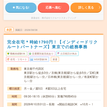
気になる!
応募へ進む
詳しく見る
派遣会社
株式会社リクルートスタッフィング
未読
掲載日
2026/08/08
完全在宅＊時給1790円！【インディードリク
ルートパートナーズ】東京での総務事務
職種未経験OK
交通費別途支給あり
土日祝日が休み
在宅・リモート
WEB登録OK
派遣
東京都千代田区
勤務地
東京駅から徒歩3分／京橋(東京都)駅から徒歩5分／宝町(東
京都)駅から---分／日本橋(東京都)駅から---分／有楽町駅か
ら---分
月～金／週5日 #週3日以上在宅
曜日頻度
09:30-18:15（休憩60分）実働7時間45分
時間
2026年10月01日～長期 ※開始日相談OK ※10月～！
期間