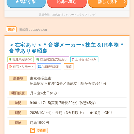
気になる!
応募へ進む
詳しく見る
派遣会社
株式会社リクルートスタッフィング
未読
掲載日
2026/08/08
＜在宅あり＞＊音響メーカー×株主＆IR事務＊
食堂あり＠昭島
職種未経験OK
交通費別途支給あり
土日祝日が休み
在宅・リモート
WEB登録OK
派遣
東京都昭島市
勤務地
昭島駅から徒歩12分／西武立川駅から徒歩14分
月～金※土日休み！
曜日頻度
9:00～17:15(実働:7時間30分) (休憩45分)
時間
2026/10/上旬～長期（3カ月以上） ★10月～OK！
期間
時給1900円
時給
交通費