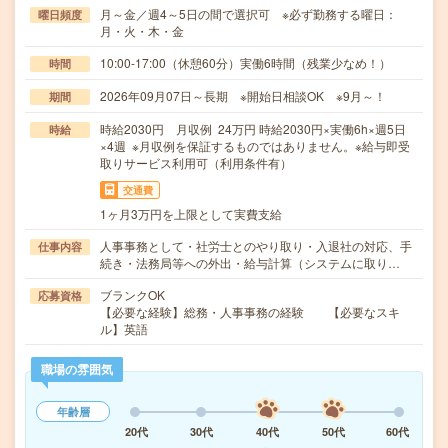
月～金／週4～5日の間で選択可 ※必ず勤務する曜日：
曜日頻度
月・火・木・金
10:00-17:00（休憩60分）実働6時間（残業少なめ！）
時間
2026年09月07日～長期 ※開始日相談OK ※9月～！
期間
時給2030円 月収例 24万円 時給2030円×実働6h×週5日
時給
×4週 ※月収例を保証するものではありません。※給与即受
取りサービス利用可（利用条件有）
交通費
1ヶ月3万円を上限として実費支給
人事事務として・社労士とのやり取り・入退社の対応、手
仕事内容
続き・法務局等への外出・給与計算（システムに取り…
ブランクOK
応募資格
【必要な経験】総務・人事事務の経験 【必要なスキ
ル】英語
職場の雰囲気
年齢層
20代
30代
40代
50代
60代