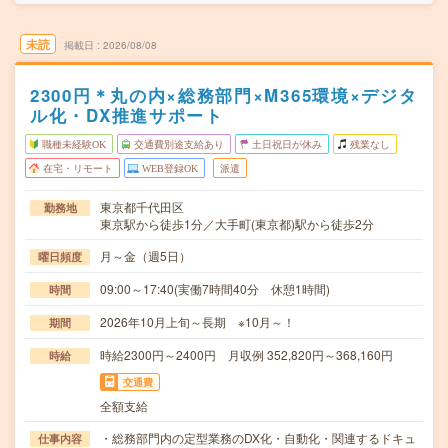
未読
掲載日
2026/08/08
2300円＊丸の内×総務部門×M365環境×デジタ
ル化・DX推進サポート
職種未経験OK
交通費別途支給あり
土日祝日が休み
残業なし
在宅・リモート
WEB登録OK
派遣
東京都千代田区
勤務地
東京駅から徒歩1分／大手町(東京都)駅から徒歩2分
月～金（週5日）
曜日頻度
09:00～17:40(実働7時間40分 休憩1時間)
時間
2026年10月上旬～長期 ※10月～！
期間
時給2300円～2400円 月収例 352,820円～368,160円
時給
交通費
全額支給
・総務部門内の定型業務のDX化・自動化・関連するドキュ
仕事内容