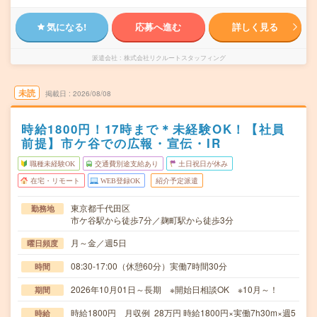
気になる!
応募へ進む
詳しく見る
派遣会社
株式会社リクルートスタッフィング
未読
掲載日
2026/08/08
時給1800円！17時まで＊未経験OK！【社員
前提】市ケ谷での広報・宣伝・IR
職種未経験OK
交通費別途支給あり
土日祝日が休み
在宅・リモート
WEB登録OK
紹介予定派遣
東京都千代田区
勤務地
市ケ谷駅から徒歩7分／麹町駅から徒歩3分
月～金／週5日
曜日頻度
08:30-17:00（休憩60分）実働7時間30分
時間
2026年10月01日～長期 ※開始日相談OK ※10月～！
期間
時給1800円 月収例 28万円 時給1800円×実働7h30m×週5
時給