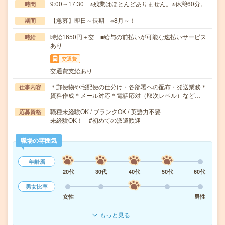
9:00～17:30 ※残業はほとんどありません。※休憩60分。
時間
【急募】即日～長期 ※8月～！
期間
時給1650円＋交 ■給与の前払いが可能な速払いサービス
時給
あり
交通費
交通費支給あり
＊郵便物や宅配便の仕分け・各部署への配布・発送業務＊
仕事内容
資料作成＊メール対応＊電話応対（取次レベル）など…
職種未経験OK / ブランクOK / 英語力不要
応募資格
未経験OK！ #初めての派遣歓迎
職場の雰囲気
年齢層
20代
30代
40代
50代
60代
男女比率
女性
男性
もっと見る