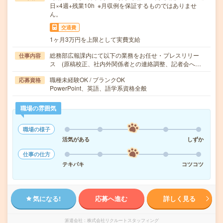
日×4週+残業10h ※月収例を保証するものではありませ
ん。
交通費
1ヶ月3万円を上限として実費支給
総務部広報課内にて以下の業務をお任せ・プレスリリー
仕事内容
ス (原稿校正、社内外関係者との連絡調整、記者会へ…
職種未経験OK / ブランクOK
応募資格
PowerPoint、英語、語学系資格全般
職場の雰囲気
職場の様子
活気がある
しずか
仕事の仕方
テキパキ
コツコツ
気になる!
応募へ進む
詳しく見る
派遣会社
株式会社リクルートスタッフィング