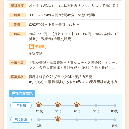
月～金（週5日） ※土日祝休み★メリハリつけて働ける！
曜日頻度
09:00～17:45(実働7時間45分 休憩1時間)
時間
2026年08月下旬～長期 ※8月～！
期間
時給1850円 【月収モデル】301,087円（時給×実働×21日
時給
就業）+残業代+通勤交通費
交通費
全額支給
＊勤怠管理＊健康管理＊人事システム各種登録・メンテナ
仕事内容
ンス、各種人事関連の書類作成＊海外駐在員の赴任・…
職種未経験OK / ブランクOK / 英語力不要
応募資格
■なんらかの事務経験がある方■Excelの実務経験がある方
職場の雰囲気
年齢層
20代
30代
40代
50代
60代
男女比率
女性
男性