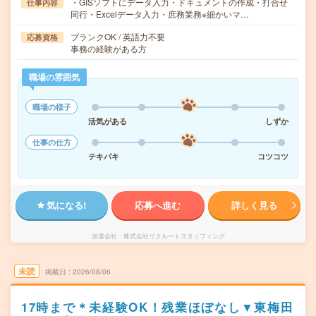
・GISソフトにデータ入力・ドキュメントの作成・打合せ
仕事内容
同行・Excelデータ入力・庶務業務※細かいマ…
ブランクOK / 英語力不要
応募資格
事務の経験がある方
職場の雰囲気
職場の様子
活気がある
しずか
仕事の仕方
テキパキ
コツコツ
気になる!
応募へ進む
詳しく見る
派遣会社
株式会社リクルートスタッフィング
未読
掲載日
2026/08/06
17時まで＊未経験OK！残業ほぼなし▼東梅田