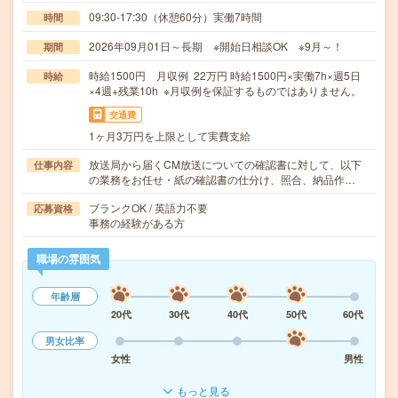
09:30-17:30（休憩60分）実働7時間
時間
2026年09月01日～長期 ※開始日相談OK ※9月～！
期間
時給1500円 月収例 22万円 時給1500円×実働7h×週5日
時給
×4週+残業10h ※月収例を保証するものではありません。
交通費
1ヶ月3万円を上限として実費支給
放送局から届くCM放送についての確認書に対して、以下
仕事内容
の業務をお任せ・紙の確認書の仕分け、照合、納品作…
ブランクOK / 英語力不要
応募資格
事務の経験がある方
職場の雰囲気
年齢層
20代
30代
40代
50代
60代
男女比率
女性
男性
もっと見る