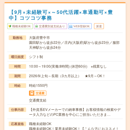
【9月×未経験可×～50代活躍×車通勤可×豊
中】コツコツ事務
職種未経験OK
交通費別途支給あり
WEB登録OK
派遣
大阪府豊中市
勤務地
園田駅から徒歩22分／庄内(大阪府)駅から徒歩23分／服部
天神駅から徒歩24分
シフト制
曜日頻度
10:00～19:00(実働:8時間) (休憩60分) ※残業なし
時間
2026/9/上旬～長期（3カ月以上） ★9月～OK！
期間
時給1550円
時給
交通費
交通費支給
【外資系EVメーカーでの納車事務】お客様情報の検索やデ
仕事内容
ータ入力などのPC業務を中心にご担当いただきま…
職種未経験OK
応募資格
職種未経験OK！業界未経験OK！【こんな方におススメ！