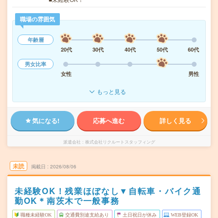
職場の雰囲気
年齢層
20代
30代
40代
50代
60代
男女比率
女性
男性
もっと見る
気になる!
応募へ進む
詳しく見る
派遣会社
株式会社リクルートスタッフィング
未読
掲載日
2026/08/06
未経験OK！残業ほぼなし▼自転車・バイク通
勤OK＊南茨木で一般事務
職種未経験OK
交通費別途支給あり
土日祝日が休み
WEB登録OK