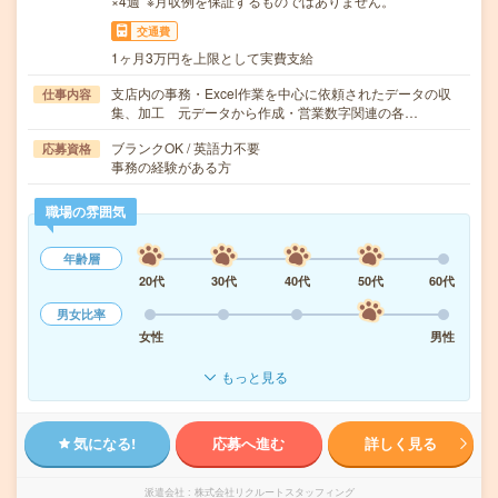
×4週 ※月収例を保証するものではありません。
交通費
1ヶ月3万円を上限として実費支給
支店内の事務・Excel作業を中心に依頼されたデータの収
仕事内容
集、加工 元データから作成・営業数字関連の各…
ブランクOK / 英語力不要
応募資格
事務の経験がある方
職場の雰囲気
年齢層
20代
30代
40代
50代
60代
男女比率
女性
男性
もっと見る
気になる!
応募へ進む
詳しく見る
派遣会社
株式会社リクルートスタッフィング