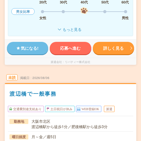
20代
30代
40代
50代
60代
男女比率
女性
男性
もっと見る
気になる!
応募へ進む
詳しく見る
派遣会社
リバティー株式会社
未読
掲載日
2026/08/06
渡辺橋で一般事務
交通費別途支給あり
土日祝日が休み
WEB登録OK
派遣
大阪市北区
勤務地
渡辺橋駅から徒歩1分／肥後橋駅から徒歩3分
月～金／週5日
曜日頻度