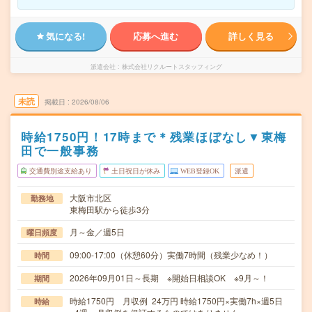
気になる!
応募へ進む
詳しく見る
派遣会社
株式会社リクルートスタッフィング
未読
掲載日
2026/08/06
時給1750円！17時まで＊残業ほぼなし▼東梅
田で一般事務
交通費別途支給あり
土日祝日が休み
WEB登録OK
派遣
大阪市北区
勤務地
東梅田駅から徒歩3分
月～金／週5日
曜日頻度
09:00-17:00（休憩60分）実働7時間（残業少なめ！）
時間
2026年09月01日～長期 ※開始日相談OK ※9月～！
期間
時給1750円 月収例 24万円 時給1750円×実働7h×週5日
時給