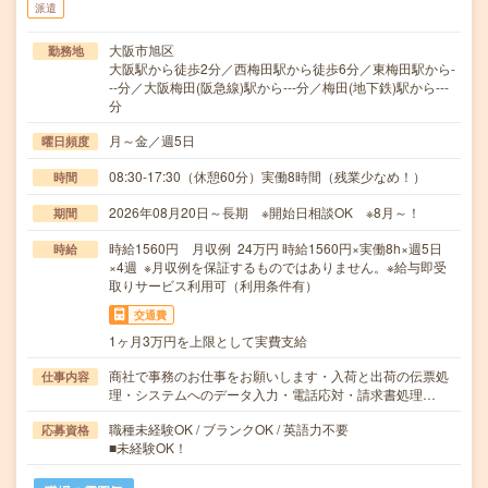
派遣
大阪市旭区
勤務地
大阪駅から徒歩2分／西梅田駅から徒歩6分／東梅田駅から-
--分／大阪梅田(阪急線)駅から---分／梅田(地下鉄)駅から---
分
月～金／週5日
曜日頻度
08:30-17:30（休憩60分）実働8時間（残業少なめ！）
時間
2026年08月20日～長期 ※開始日相談OK ※8月～！
期間
時給1560円 月収例 24万円 時給1560円×実働8h×週5日
時給
×4週 ※月収例を保証するものではありません。※給与即受
取りサービス利用可（利用条件有）
交通費
1ヶ月3万円を上限として実費支給
商社で事務のお仕事をお願いします・入荷と出荷の伝票処
仕事内容
理・システムへのデータ入力・電話応対・請求書処理…
職種未経験OK / ブランクOK / 英語力不要
応募資格
■未経験OK！