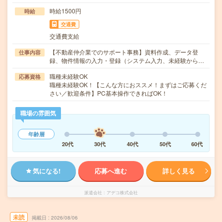
時給1500円
時給
交通費
交通費支給
【不動産仲介業でのサポート事務】資料作成、データ登
仕事内容
録、物件情報の入力・登録（システム入力、未経験から…
職種未経験OK
応募資格
職種未経験OK！【こんな方におススメ！まずはご応募くだ
さい／歓迎条件】PC基本操作できればOK！
職場の雰囲気
年齢層
20代
30代
40代
50代
60代
気になる!
応募へ進む
詳しく見る
派遣会社
アデコ株式会社
未読
掲載日
2026/08/06