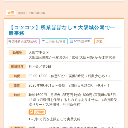
未読
掲載日
2026/08/06
【コツコツ】残業ほぼなし▼大阪城公園で一
般事務
交通費別途支給あり
土日祝日が休み
WEB登録OK
派遣
大阪市中央区
勤務地
大阪城公園駅から徒歩3分／京橋(大阪府)駅から徒歩10分
月～金／週5日
曜日頻度
09:00-18:00（休憩60分）実働8時間（残業少なめ！）
時間
2026年09月01日～長期 ※開始日相談OK ※9月～！
期間
時給1600円 月収例 25万円 時給1600円×実働8h×週5日
時給
×4週 ※月収例を保証するものではありません。※給与即受
取りサービス利用可（利用条件有）
交通費
1ヶ月3万円を上限として実費支給
大手メーカーにてコツコツ事務のお仕事です・データ入