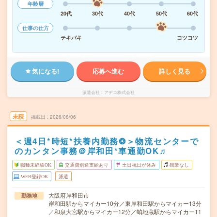
年齢層
20代
30代
40代
50代
60代
仕事の仕方
テキパキ
コツコツ
気になる!
応募へ進む
詳しく見る
派遣会社
アデコ株式会社
未読
掲載日
2026/08/06
＜週4日*時短*扶養内勤務❂＞物流センターで
のカンタン事務＠岸和田*車通勤OK♬
職種未経験OK
交通費別途支給あり
土日祝日が休み
残業なし
WEB登録OK
派遣
大阪府岸和田市
勤務地
岸和田駅からマイカー10分／東岸和田駅からマイカー13分
／和泉大宮駅からマイカー12分／蛸地蔵駅からマイカー11