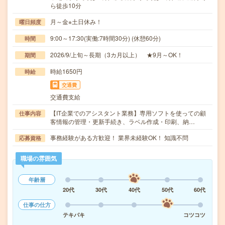
ら徒歩10分
月～金※土日休み！
曜日頻度
9:00～17:30(実働:7時間30分) (休憩60分)
時間
2026/9/上旬～長期（3カ月以上） ★9月～OK！
期間
時給1650円
時給
交通費
交通費支給
【IT企業でのアシスタント業務】専用ソフトを使っての顧
仕事内容
客情報の管理・更新手続き、ラベル作成・印刷、納…
事務経験がある方歓迎！ 業界未経験OK！ 知識不問
応募資格
職場の雰囲気
年齢層
20代
30代
40代
50代
60代
仕事の仕方
テキパキ
コツコツ