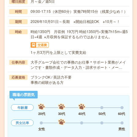
月～金／週5日
曜日頻度
09:00-17:15（休憩60分）実働7時間15分（残業少なめ！）
時間
2026年10月01日～長期 ※開始日相談OK ※10月～！
期間
時給1350円 月収例 19万円 時給1350円×実働7h15m×週5
時給
日×4週 ※月収例を保証するものではありません。
交通費
1ヶ月3万円を上限として実費支給
大手グループ会社での事務のお仕事＊サポート業務がメイ
仕事内容
ンです・書類作成・データ入力・請求サポート・メー…
ブランクOK / 英語力不要
応募資格
事務の経験がある方
職場の雰囲気
年齢層
20代
30代
40代
50代
60代
男女比率
女性
男性