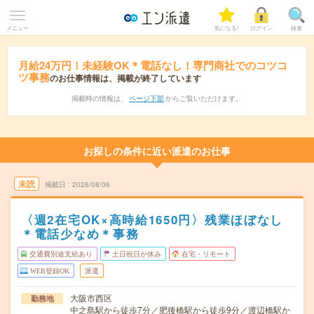
メニュー
気になる!
ログイン
検索
月給24万円！未経験OK＊電話なし！専門商社でのコツコ
ツ事務
のお仕事情報は、掲載が終了しています
掲載時の情報は、
ページ下部
からご覧いただけます。
お探しの条件に近い派遣のお仕事
未読
掲載日
2026/08/06
〈週2在宅OK×高時給1650円〉残業ほぼなし
＊電話少なめ＊事務
交通費別途支給あり
土日祝日が休み
在宅・リモート
WEB登録OK
派遣
大阪市西区
勤務地
中之島駅から徒歩7分／肥後橋駅から徒歩9分／渡辺橋駅か