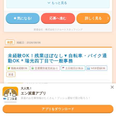
もっと見る
気になる!
応募へ進む
詳しく見る
派遣会社
株式会社リクルートスタッフィング
未読
掲載日
2026/08/06
未経験OK！残業ほぼなし▼自転車・バイク通
勤OK＊瑞光四丁目で一般事務
職種未経験OK
交通費別途支給あり
土日祝日が休み
WEB登録OK
派遣
大阪市東淀川区
勤務地
大人気！
瑞光四丁目駅から徒歩1分／上新庄駅から徒歩14分
エン派遣アプリ
月～金／週5日
曜日頻度
派遣のお仕事情報がたくさん！プッシュ通知で受け取ろう！
09:00-17:10（休憩45分）実働7時間25分（残業少なめ！）
時間
アプリをダウンロード
即日～長期 ※開始日相談OK
期間