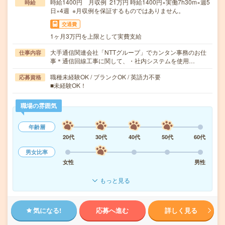
時給1400円 月収例 21万円 時給1400円×実働7h30m×週5
時給
日×4週 ※月収例を保証するものではありません。
交通費
1ヶ月3万円を上限として実費支給
大手通信関連会社「NTTグループ」でカンタン事務のお仕
仕事内容
事＊通信回線工事に関して、・社内システムを使用…
職種未経験OK / ブランクOK / 英語力不要
応募資格
■未経験OK！
職場の雰囲気
年齢層
20代
30代
40代
50代
60代
男女比率
女性
男性
もっと見る
気になる!
応募へ進む
詳しく見る