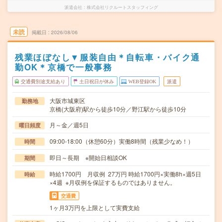
派遣会社
株式会社リクルートスタッフィング
未読
掲載日
2026/08/06
残業ほぼなし▼服装自由＊自転車・バイク通
勤OK＊京橋で一般事務
交通費別途支給あり
土日祝日が休み
WEB登録OK
派遣
大阪市城東区
勤務地
京橋(大阪府)駅から徒歩10分／野江駅から徒歩10分
月～金／週5日
曜日頻度
09:00-18:00（休憩60分）実働8時間（残業少なめ！）
時間
即日～長期 ※開始日相談OK
期間
時給1700円 月収例 27万円 時給1700円×実働8h×週5日
時給
×4週 ※月収例を保証するものではありません。
交通費
1ヶ月3万円を上限として実費支給