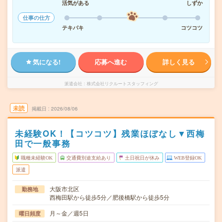
活気がある
しずか
仕事の仕方
テキパキ
コツコツ
気になる!
応募へ進む
詳しく見る
派遣会社
株式会社リクルートスタッフィング
未読
掲載日
2026/08/06
未経験OK！【コツコツ】残業ほぼなし▼西梅
田で一般事務
職種未経験OK
交通費別途支給あり
土日祝日が休み
WEB登録OK
派遣
大阪市北区
勤務地
西梅田駅から徒歩5分／肥後橋駅から徒歩5分
月～金／週5日
曜日頻度