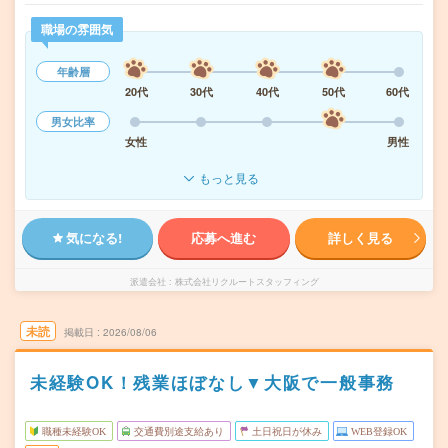
職場の雰囲気
年齢層
20代
30代
40代
50代
60代
男女比率
女性
男性
もっと見る
気になる!
応募へ進む
詳しく見る
派遣会社
株式会社リクルートスタッフィング
未読
掲載日
2026/08/06
未経験OK！残業ほぼなし▼大阪で一般事務
職種未経験OK
交通費別途支給あり
土日祝日が休み
WEB登録OK