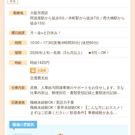
派遣
大阪市西区
勤務地
阿波座駅から徒歩3分／本町駅から徒歩7分／西大橋駅から
徒歩13分
月～金※土日休み！
曜日頻度
10:00～17:30(実働:6時間30分) (休憩60分)
時間
2026/9/上旬～長期（3カ月以上） ★9月～OK！
期間
時給1420円
時給
交通費
交通費支給
庶務、人事給与関連事務のサポートをお任せします。主な
仕事内容
仕事内容は、郵便対応・書類受領記録と書類送付記録…
職種未経験OK / 英語力不要
応募資格
職種未経験OK！業界未経験OK！【こんな方におススメ！
まずはご応募ください／歓迎条件】事務経験がある…
職場の雰囲気