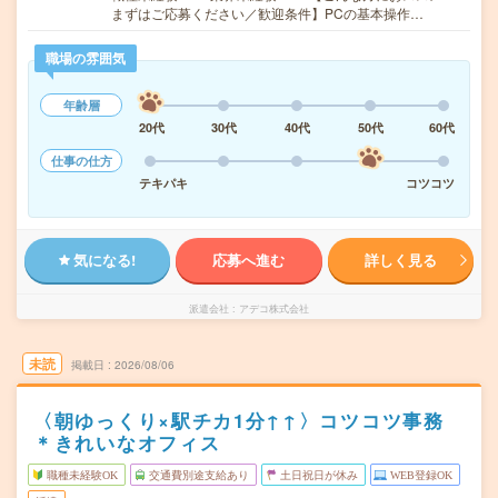
まずはご応募ください／歓迎条件】PCの基本操作…
職場の雰囲気
年齢層
20代
30代
40代
50代
60代
仕事の仕方
テキパキ
コツコツ
気になる!
応募へ進む
詳しく見る
派遣会社
アデコ株式会社
未読
掲載日
2026/08/06
〈朝ゆっくり×駅チカ1分↑↑〉コツコツ事務
＊きれいなオフィス
職種未経験OK
交通費別途支給あり
土日祝日が休み
WEB登録OK