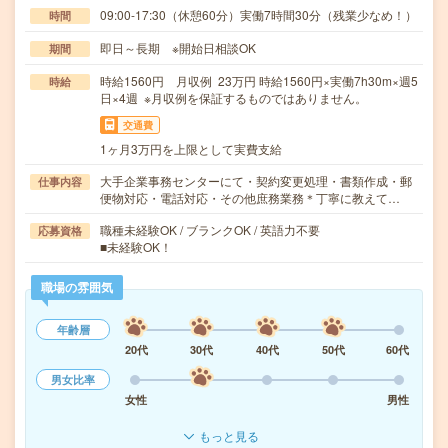
09:00-17:30（休憩60分）実働7時間30分（残業少なめ！）
時間
即日～長期 ※開始日相談OK
期間
時給1560円 月収例 23万円 時給1560円×実働7h30m×週5
時給
日×4週 ※月収例を保証するものではありません。
交通費
1ヶ月3万円を上限として実費支給
大手企業事務センターにて・契約変更処理・書類作成・郵
仕事内容
便物対応・電話対応・その他庶務業務＊丁寧に教えて…
職種未経験OK / ブランクOK / 英語力不要
応募資格
■未経験OK！
職場の雰囲気
年齢層
20代
30代
40代
50代
60代
男女比率
女性
男性
もっと見る