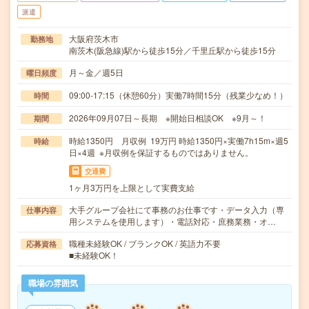
派遣
大阪府茨木市
勤務地
南茨木(阪急線)駅から徒歩15分／千里丘駅から徒歩15分
月～金／週5日
曜日頻度
09:00-17:15（休憩60分）実働7時間15分（残業少なめ！）
時間
2026年09月07日～長期 ※開始日相談OK ※9月～！
期間
時給1350円 月収例 19万円 時給1350円×実働7h15m×週5
時給
日×4週 ※月収例を保証するものではありません。
交通費
1ヶ月3万円を上限として実費支給
大手グループ会社にて事務のお仕事です・データ入力（専
仕事内容
用システムを使用します）・電話対応・庶務業務・オ…
職種未経験OK / ブランクOK / 英語力不要
応募資格
■未経験OK！
職場の雰囲気