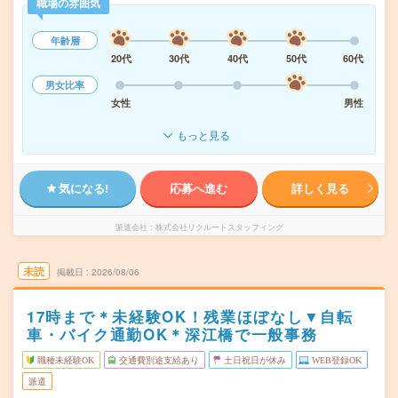
職場の雰囲気
年齢層
20代
30代
40代
50代
60代
男女比率
女性
男性
もっと見る
気になる!
応募へ進む
詳しく見る
派遣会社
株式会社リクルートスタッフィング
未読
掲載日
2026/08/06
17時まで＊未経験OK！残業ほぼなし▼自転
車・バイク通勤OK＊深江橋で一般事務
職種未経験OK
交通費別途支給あり
土日祝日が休み
WEB登録OK
派遣