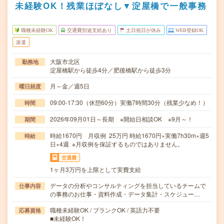
未経験OK！残業ほぼなし▼淀屋橋で一般事務
職種未経験OK
交通費別途支給あり
土日祝日が休み
WEB登録OK
派遣
大阪市北区
勤務地
淀屋橋駅から徒歩4分／肥後橋駅から徒歩3分
月～金／週5日
曜日頻度
09:00-17:30（休憩60分）実働7時間30分（残業少なめ！）
時間
2026年09月01日～長期 ※開始日相談OK ※9月～！
期間
時給1670円 月収例 25万円 時給1670円×実働7h30m×週5
時給
日×4週 ※月収例を保証するものではありません。
交通費
1ヶ月3万円を上限として実費支給
データの分析やコンサルティングを担当しているチームで
仕事内容
の事務のお仕事・資料作成・データ集計・スケジュー…
職種未経験OK / ブランクOK / 英語力不要
応募資格
■未経験OK！