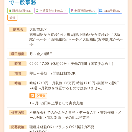
で一般事務
職種未経験OK
交通費別途支給あり
土日祝日が休み
WEB登録OK
派遣
大阪市北区
勤務地
東梅田駅から徒歩1分／梅田(地下鉄)駅から徒歩2分／大阪
駅から---分／西梅田駅から---分／大阪梅田(阪神線)駅から--
-分
月～金／週5日
曜日頻度
09:00-17:00（休憩60分）実働7時間（残業少なめ！）
時間
即日～長期 ※開始日相談OK
期間
時給1710円 月収例 23万円 時給1710円×実働7h×週5日
時給
×4週 ※月収例を保証するものではありません。
交通費
1ヶ月3万円を上限として実費支給
不動産会社でのかんたん事務・データ入力・書類作成・メ
仕事内容
ール対応・電話対応・その他庶務業務
職種未経験OK / ブランクOK / 英語力不要
応募資格
■未経験OK！