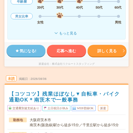
年齢層
20代
30代
40代
50代
60代
男女比率
女性
男性
もっと見る
気になる!
応募へ進む
詳しく見る
派遣会社
株式会社リクルートスタッフィング
未読
掲載日
2026/08/06
【コツコツ】残業ほぼなし▼自転車・バイク
通勤OK＊南茨木で一般事務
交通費別途支給あり
土日祝日が休み
WEB登録OK
派遣
大阪府茨木市
勤務地
南茨木(阪急線)駅から徒歩15分／千里丘駅から徒歩15分