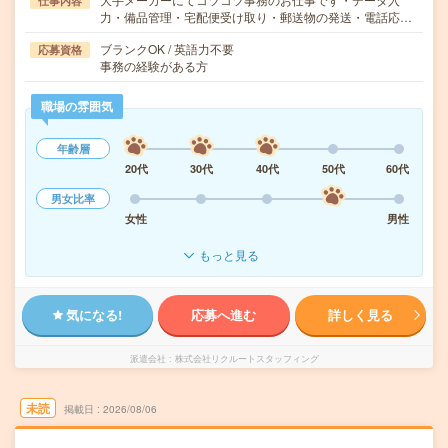
仕事内容
力・備品管理・宅配便受け取り・郵送物の発送・電話応…
ブランクOK / 英語力不要
応募資格
事務の経験がある方
職場の雰囲気
年齢層
20代
30代
40代
50代
60代
男女比率
女性
男性
もっと見る
気になる!
応募へ進む
詳しく見る
派遣会社
株式会社リクルートスタッフィング
未読
掲載日
2026/08/06