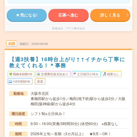
気になる!
応募へ進む
詳しく見る
派遣会社
アデコ株式会社
未読
掲載日
2026/08/06
【週3扶養】16時台上がり↑↑イチから丁寧に
教えてくれる！＊事務
職種未経験OK
交通費別途支給あり
土日祝日が休み
残業なし
WEB登録OK
派遣
大阪市北区
勤務地
東梅田駅から徒歩1分／梅田(地下鉄)駅から徒歩2分／大阪
梅田(阪神線)駅から徒歩4分
シフト制※土日休み！
曜日頻度
9:30～16:00(実働:5時間30分) (休憩60分) ※残業なし
時間
2026/9/上旬～長期（3カ月以上） ★9月～OK！
期間