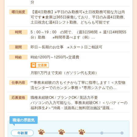
分
【週4日勤務】※平日のみ勤務可※土日祝勤務可能な方は尚
曜日頻度
可です★倉庫は365日稼働しており、平日のみ週4日勤務、
土日祝含む週4日シフト勤務、どちらも可能です
5：00～19：00 の間で、（週3日5時間 ＋ 週1日4時間55
時間
分）勤務 ※時間帯選べます（例）…
即日～長期のお仕事 ※スタート日ご相談可
期間
時給1200円～1250円+交通費
時給
交通費
月額1万円まで支給（ガソリン代も支給）
**事務未経験の方もイチから丁寧に指導します！＜大型物
仕事内容
流センターでのカンタン事務＞*専用システムでの…
職種未経験OK / ブランクOK / 英語力不要
応募資格
パソコンの入力可能なら、事務未経験OK！＜リバティーの
福利厚生♪＞*沖縄・淡路島に無料宿泊施設*退職…
職場の雰囲気
年齢層