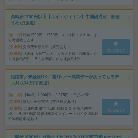
高時給1700円以上【ルイ・ヴィトン】中国語通訳 阪急
うめだ[派遣]
給 与
時給1700円～1750円 ※ご経験・スキルによ
り考慮致します
交通費
交通費全額支給（規定あり）
気になる!
勤務地
大阪府大阪市北区 大阪メトロ「梅田駅」か
ら徒歩約2分、JR「大阪駅」から徒歩約4分
姫路市／未経験OK／週1日ノー残業デーがあってもモデ
ル月収34万円[派遣]
給 与
【時給】1,900円 ～2,375円 ・日払いOK
交通費
嬉しい全額支給（支給規定あり）
勤務地
兵庫県姫路市花田町勅旨９０ 字橋爪90番
気になる!
地 ／JR姫路東駅 徒歩通勤OK マイカー・バイク通勤O
K 無料駐車場あり
〈時給1500円〉日勤＊土日祝休み＊民間航空機メーカー/