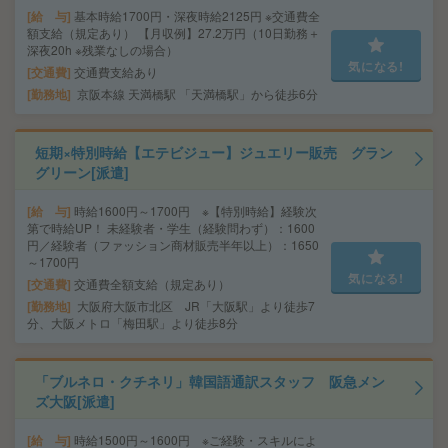
給 与
基本時給1700円・深夜時給2125円 ※交通費全
額支給（規定あり） 【月収例】27.2万円（10日勤務＋
深夜20h ※残業なしの場合）
気になる!
交通費
交通費支給あり
勤務地
京阪本線 天満橋駅 「天満橋駅」から徒歩6分
短期×特別時給【エテビジュー】ジュエリー販売 グラン
グリーン[派遣]
給 与
時給1600円～1700円 ※【特別時給】経験次
第で時給UP！ 未経験者・学生（経験問わず）：1600
円／経験者（ファッション商材販売半年以上）：1650
～1700円
気になる!
交通費
交通費全額支給（規定あり）
勤務地
大阪府大阪市北区 JR「大阪駅」より徒歩7
分、大阪メトロ「梅田駅」より徒歩8分
「ブルネロ・クチネリ」韓国語通訳スタッフ 阪急メン
ズ大阪[派遣]
給 与
時給1500円～1600円 ※ご経験・スキルによ