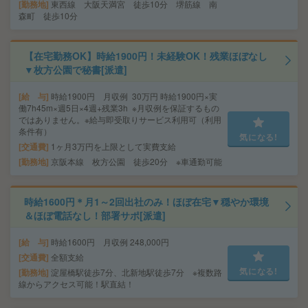
勤務地
東西線 大阪天満宮 徒歩10分 堺筋線 南
森町 徒歩10分
【在宅勤務OK】時給1900円！未経験OK！残業ほぼなし
▼枚方公園で秘書[派遣]
給 与
時給1900円 月収例 30万円 時給1900円×実
働7h45m×週5日×4週+残業3h ※月収例を保証するもの
ではありません。※給与即受取りサービス利用可（利用
条件有）
気になる!
交通費
1ヶ月3万円を上限として実費支給
勤務地
京阪本線 枚方公園 徒歩20分 ※車通勤可能
時給1600円＊月1～2回出社のみ！ほぼ在宅▼穏やか環境
＆ほぼ電話なし！部署サポ[派遣]
給 与
時給1600円 月収例 248,000円
交通費
全額支給
気になる!
勤務地
淀屋橋駅徒歩7分、北新地駅徒歩7分 ※複数路
線からアクセス可能！駅直結！