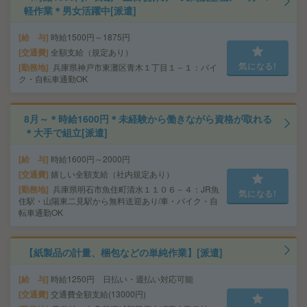
軽作業＊男女活躍中[派遣]
給 与
時給1500円～1875円
交通費
全額支給（規定あり）
気になる!
勤務地
兵庫県神戸市東灘区青木１丁目１－１：バイ
ク・自転車通勤OK
8月～＊時給1600円＊未経験から働きながら資格が取れる
＊大手で組立[派遣]
給 与
時給1600円～2000円
交通費
嬉しい全額支給（社内規定あり）
勤務地
兵庫県明石市魚住町清水１１０６－４：JR魚
気になる!
住駅・山陽東二見駅から無料送迎あり/車・バイク・自
転車通勤OK
【紙製品の計量、梱包などの単純作業】[派遣]
給 与
時給1250円 日払い・週払い対応可能
交通費
交通費全額支給(13000円)