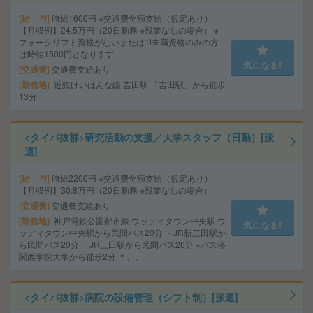
給 与
時給1600円 ※交通費全額支給（規定あり）
【月収例】24.5万円（20日勤務 ※残業なしの場合） ※
フォークリフト資格がないまたは1t未満資格のみの方
は時給1500円となります
気になる!
交通費
交通費支給あり
勤務地
近鉄けいはんな線 吉田駅 「吉田駅」から徒歩
13分
<タイパ抜群>研究活動の支援／大学スタッフ（日勤）[派
遣]
給 与
時給2200円 ※交通費全額支給（規定あり）
【月収例】30.8万円（20日勤務 ※残業なしの場合）
交通費
交通費支給あり
勤務地
神戸電鉄公園都市線 ウッディタウン中央駅 ウ
気になる!
ッディタウン中央駅から民間バス20分 ・JR新三田駅か
ら民間バス20分 ・JR三田駅から民間バス20分 ※バス停
関西学院大学から徒歩2分 ＊、、
<タイパ抜群>病院の設備管理（シフト制）[派遣]