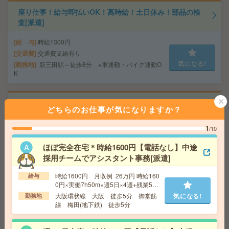
座り仕事！給与即払いOK！高時給！土日休み！部品の検
査[派遣]
給 与
時給1300円
交通費
交通費支給有り
気になる!
勤務地
新三田駅～徒歩8分 ※車通勤・バイク通勤O
K
完全在宅＊時給1490円！未経験者歓迎！転職サポート企
どちらのお仕事が気になりますか？
業で面接日程調整など事務[派遣]
1
/10
給 与
時給1490円＋交 【月収例】264,475円～ ■
給与の前払いが可能な速払いサービスあり
ほぼ完全在宅＊時給1600円【電話なし】中途
交通費
交通費支給あり
採用チームでアシスタント事務[派遣]
気になる!
勤務地
大阪府大阪市北区 大阪メトロ御堂筋線 梅田
駅徒歩3分、阪急京都線 阪急梅田駅徒歩5分
時給1600円 月収例 26万円 時給160
給与
0円×実働7h50m×週5日×4週+残業5
h ※月収例を保証するものではありま
大阪環状線 大阪 徒歩5分 御堂筋
気になる!
勤務地
せん。
完全在宅可＊未経験OK！時給1500円！人材サービス企業
線 梅田(地下鉄) 徒歩5分
で対応履歴入力など事務[派遣]