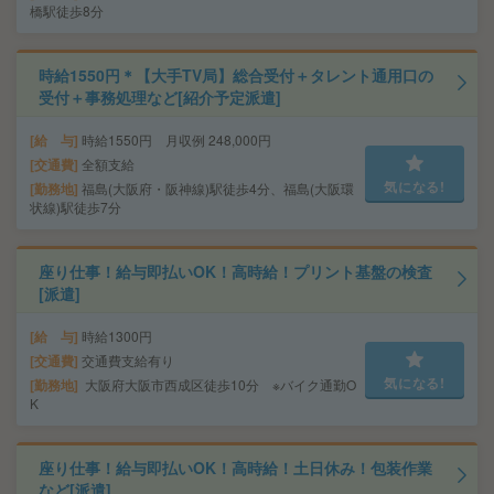
橋駅徒歩8分
時給1550円＊【大手TV局】総合受付＋タレント通用口の
受付＋事務処理など[紹介予定派遣]
給 与
時給1550円 月収例 248,000円
交通費
全額支給
気になる!
勤務地
福島(大阪府・阪神線)駅徒歩4分、福島(大阪環
状線)駅徒歩7分
座り仕事！給与即払いOK！高時給！プリント基盤の検査
[派遣]
給 与
時給1300円
交通費
交通費支給有り
気になる!
勤務地
大阪府大阪市西成区徒歩10分 ※バイク通勤O
K
座り仕事！給与即払いOK！高時給！土日休み！包装作業
など[派遣]