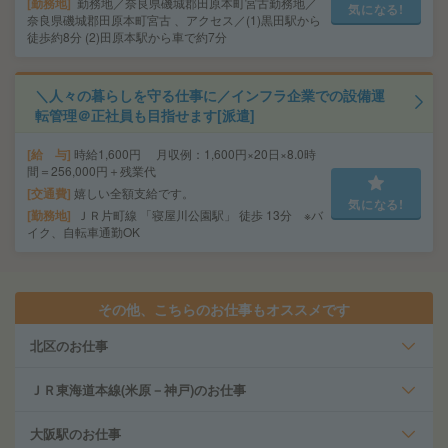
勤務地
勤務地／奈良県磯城郡田原本町宮古勤務地／
気になる!
奈良県磯城郡田原本町宮古 、アクセス／(1)黒田駅から
徒歩約8分 (2)田原本駅から車で約7分
＼人々の暮らしを守る仕事に／インフラ企業での設備運
転管理＠正社員も目指せます[派遣]
給 与
時給1,600円 月収例：1,600円×20日×8.0時
間＝256,000円＋残業代
交通費
嬉しい全額支給です。
気になる!
勤務地
ＪＲ片町線 「寝屋川公園駅」 徒歩 13分 ※バ
イク、自転車通勤OK
その他、こちらのお仕事もオススメです
北区のお仕事
ＪＲ東海道本線(米原－神戸)のお仕事
大阪駅のお仕事