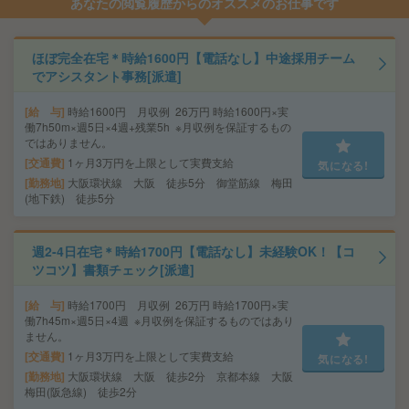
あなたの閲覧履歴からのオススメのお仕事です
ほぼ完全在宅＊時給1600円【電話なし】中途採用チーム
でアシスタント事務[派遣]
給 与
時給1600円 月収例 26万円 時給1600円×実
働7h50m×週5日×4週+残業5h ※月収例を保証するもの
ではありません。
交通費
1ヶ月3万円を上限として実費支給
気になる!
勤務地
大阪環状線 大阪 徒歩5分 御堂筋線 梅田
(地下鉄) 徒歩5分
週2-4日在宅＊時給1700円【電話なし】未経験OK！【コ
ツコツ】書類チェック[派遣]
給 与
時給1700円 月収例 26万円 時給1700円×実
働7h45m×週5日×4週 ※月収例を保証するものではあり
ません。
交通費
1ヶ月3万円を上限として実費支給
気になる!
勤務地
大阪環状線 大阪 徒歩2分 京都本線 大阪
梅田(阪急線) 徒歩2分