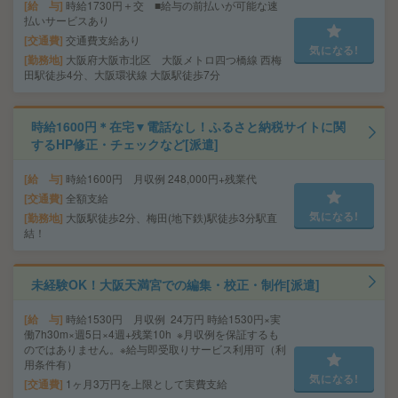
給 与
時給1730円＋交 ■給与の前払いが可能な速
払いサービスあり
交通費
交通費支給あり
気になる!
勤務地
大阪府大阪市北区 大阪メトロ四つ橋線 西梅
田駅徒歩4分、大阪環状線 大阪駅徒歩7分
時給1600円＊在宅▼電話なし！ふるさと納税サイトに関
するHP修正・チェックなど[派遣]
給 与
時給1600円 月収例 248,000円+残業代
交通費
全額支給
気になる!
勤務地
大阪駅徒歩2分、梅田(地下鉄)駅徒歩3分駅直
結！
未経験OK！大阪天満宮での編集・校正・制作[派遣]
給 与
時給1530円 月収例 24万円 時給1530円×実
働7h30m×週5日×4週+残業10h ※月収例を保証するも
のではありません。※給与即受取りサービス利用可（利
用条件有）
気になる!
交通費
1ヶ月3万円を上限として実費支給