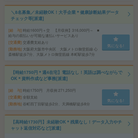
＼8名募集／未経験OK！大手企業＊健康診断結果データ
チェック等[派遣]
給 与
時給1600円＋交 【月収例】316,000円～ ■
給与の前払いが可能な速払いサービスあり
交通費
交通費支給あり
気になる!
勤務地
大阪府大阪市中央区 大阪メトロ御堂筋線 心
斎橋駅徒歩7分、大阪メトロ御堂筋線 本町駅徒歩7分
【時給1750円＊週4在宅】電話なし！英語は調べながらで
OK＊資料作成など事務[派遣]
給 与
時給1750円 月収例 271,250円
交通費
全額支給
気になる!
勤務地
谷町四丁目駅徒歩2分、天満橋駅徒歩8分
【高時給1730円】未経験OK＊残業なし！データ入力やチ
ャット返信対応など[派遣]