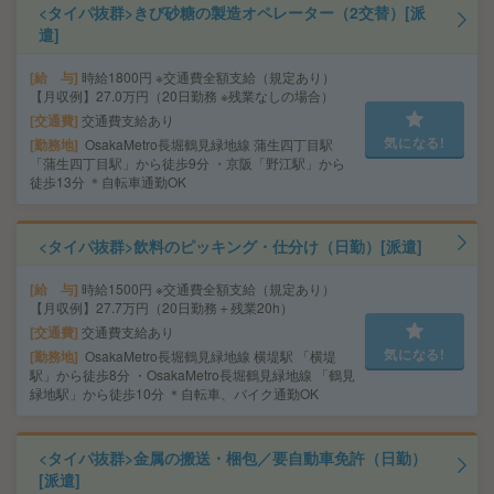
<タイパ抜群>きび砂糖の製造オペレーター（2交替）[派
遣]
給 与
時給1800円 ※交通費全額支給（規定あり）
【月収例】27.0万円（20日勤務 ※残業なしの場合）
交通費
交通費支給あり
気になる!
勤務地
OsakaMetro長堀鶴見緑地線 蒲生四丁目駅
「蒲生四丁目駅」から徒歩9分 ・京阪「野江駅」から
徒歩13分 ＊自転車通勤OK
<タイパ抜群>飲料のピッキング・仕分け（日勤）[派遣]
給 与
時給1500円 ※交通費全額支給（規定あり）
【月収例】27.7万円（20日勤務＋残業20h）
交通費
交通費支給あり
気になる!
勤務地
OsakaMetro長堀鶴見緑地線 横堤駅 「横堤
駅」から徒歩8分 ・OsakaMetro長堀鶴見緑地線 「鶴見
緑地駅」から徒歩10分 ＊自転車、バイク通勤OK
<タイパ抜群>金属の搬送・梱包／要自動車免許（日勤）
[派遣]