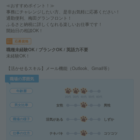
≪おすすめポイント！≫
事務にチャレンジしたい方、是非お気軽に応募ください！
通勤便利、梅田グランフロント！
ふるさと納税に詳しくなれる楽しいお仕事です！
開始日の相談OK！
応募資格
職種未経験OK / ブランクOK / 英語力不要
未経験OK！
【活かせるスキル】メール機能（Outlook、Gmail等）
職場の雰囲気
年齢層
20代
30代
40代
50代
60代
男女比率
女性
男性
職場の様子
活気がある
しずか
仕事の仕方
テキパキ
コツコツ