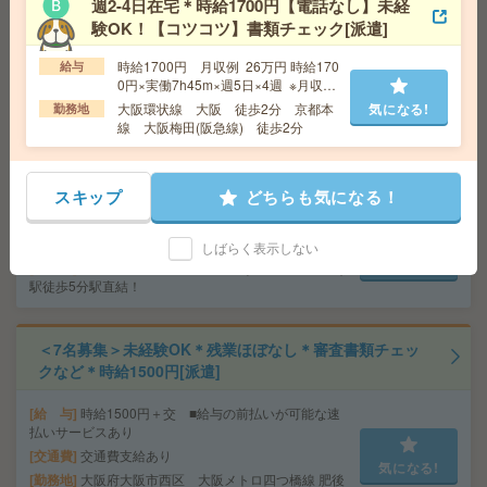
週2-4日在宅＊時給1700円【電話なし】未経
給 与
時給1500円＋交 【月収例】240,000円～ ■
験OK！【コツコツ】書類チェック[派遣]
給与の前払いが可能な速払いサービスあり
交通費
交通費支給あり
気になる!
時給1700円 月収例 26万円 時給170
給与
勤務地
大阪府大阪市北区 大阪環状線 大阪駅徒歩7
0円×実働7h45m×週5日×4週 ※月収例
分、大阪メトロ御堂筋線 梅田駅徒歩3分
を保証するものではありません。
大阪環状線 大阪 徒歩2分 京都本
気になる!
勤務地
線 大阪梅田(阪急線) 徒歩2分
【Ｐ＆Ｇジャパン合同会社】在宅メインOK！時給1620
円！データ管理[派遣]
スキップ
どちらも気になる！
給 与
時給1620円
交通費
全額支給
しばらく表示しない
気になる!
勤務地
三ノ宮駅徒歩5分、神戸三宮(阪急・神戸高速)
駅徒歩5分駅直結！
＜7名募集＞未経験OK＊残業ほぼなし＊審査書類チェッ
クなど＊時給1500円[派遣]
給 与
時給1500円＋交 ■給与の前払いが可能な速
払いサービスあり
交通費
交通費支給あり
気になる!
勤務地
大阪府大阪市西区 大阪メトロ四つ橋線 肥後