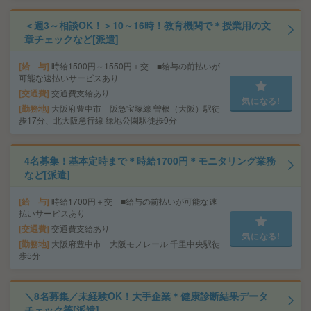
＜週3～相談OK！＞10～16時！教育機関で＊授業用の文
章チェックなど[派遣]
給 与
時給1500円～1550円＋交 ■給与の前払いが
可能な速払いサービスあり
交通費
交通費支給あり
気になる!
勤務地
大阪府豊中市 阪急宝塚線 曽根（大阪）駅徒
歩17分、北大阪急行線 緑地公園駅徒歩9分
4名募集！基本定時まで＊時給1700円＊モニタリング業務
など[派遣]
給 与
時給1700円＋交 ■給与の前払いが可能な速
払いサービスあり
交通費
交通費支給あり
気になる!
勤務地
大阪府豊中市 大阪モノレール 千里中央駅徒
歩5分
＼8名募集／未経験OK！大手企業＊健康診断結果データ
チェック等[派遣]