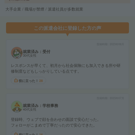
大手企業 / 職場が禁煙 / 派遣社員が多数就業
この派遣会社に登録した方の声
投稿時期
2023年06月
就業済み：受付
30代女性
レスポンスが早くて、初月から社会保険にも加入できる所や研
修制度などもしっかりしている点です。
役に立った！
28
投稿時期
2023年07月
就業済み：学校事務
40代女性
登録時、ウェブで顔を合わせの面談で安心だった。
フォローがこまめで丁寧だったので安心できた。
役に立った！
16