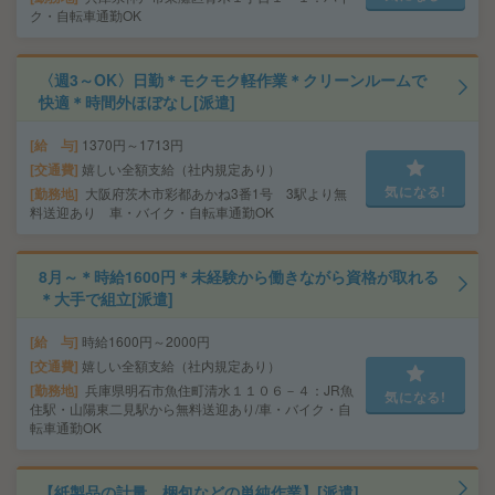
ク・自転車通勤OK
〈週3～OK〉日勤＊モクモク軽作業＊クリーンルームで
快適＊時間外ほぼなし[派遣]
給 与
1370円～1713円
交通費
嬉しい全額支給（社内規定あり）
気になる!
勤務地
大阪府茨木市彩都あかね3番1号 3駅より無
料送迎あり 車・バイク・自転車通勤OK
8月～＊時給1600円＊未経験から働きながら資格が取れる
＊大手で組立[派遣]
給 与
時給1600円～2000円
交通費
嬉しい全額支給（社内規定あり）
勤務地
兵庫県明石市魚住町清水１１０６－４：JR魚
気になる!
住駅・山陽東二見駅から無料送迎あり/車・バイク・自
転車通勤OK
【紙製品の計量、梱包などの単純作業】[派遣]