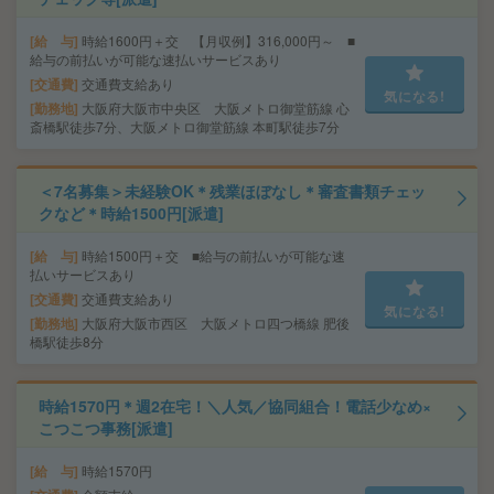
給 与
時給1600円＋交 【月収例】316,000円～ ■
給与の前払いが可能な速払いサービスあり
交通費
交通費支給あり
気になる!
勤務地
大阪府大阪市中央区 大阪メトロ御堂筋線 心
斎橋駅徒歩7分、大阪メトロ御堂筋線 本町駅徒歩7分
＜7名募集＞未経験OK＊残業ほぼなし＊審査書類チェッ
クなど＊時給1500円[派遣]
給 与
時給1500円＋交 ■給与の前払いが可能な速
払いサービスあり
交通費
交通費支給あり
気になる!
勤務地
大阪府大阪市西区 大阪メトロ四つ橋線 肥後
橋駅徒歩8分
時給1570円＊週2在宅！＼人気／協同組合！電話少なめ×
こつこつ事務[派遣]
給 与
時給1570円