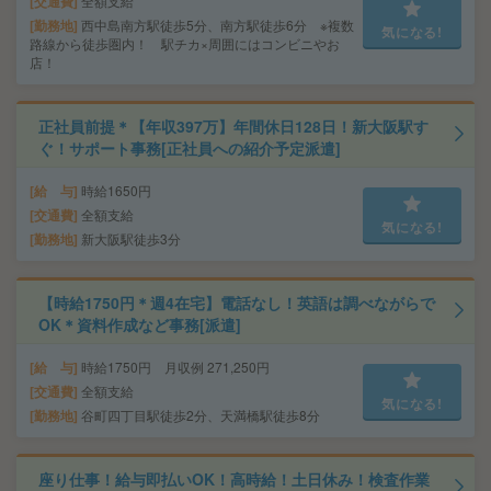
交通費
全額支給
勤務地
西中島南方駅徒歩5分、南方駅徒歩6分 ※複数
気になる!
路線から徒歩圏内！ 駅チカ×周囲にはコンビニやお
店！
正社員前提＊【年収397万】年間休日128日！新大阪駅す
ぐ！サポート事務[正社員への紹介予定派遣]
給 与
時給1650円
交通費
全額支給
気になる!
勤務地
新大阪駅徒歩3分
【時給1750円＊週4在宅】電話なし！英語は調べながらで
OK＊資料作成など事務[派遣]
給 与
時給1750円 月収例 271,250円
交通費
全額支給
気になる!
勤務地
谷町四丁目駅徒歩2分、天満橋駅徒歩8分
座り仕事！給与即払いOK！高時給！土日休み！検査作業