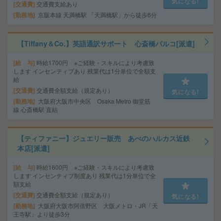
気になる!
交通費
交通費支給あり
勤務地
京阪本線 天満橋駅 「天満橋駅」から徒歩6分
【Tiffany＆Co.】英語通訳サポート 心斎橋パルコ[派遣]
給 与
時給1700円 ※ご経験・スキルにより考慮致
します インセンティブあり 残業代は1分単位で全額支
給
交通費
交通費全額支給（規定あり）
気になる!
勤務地
大阪府大阪市中央区 Osaka Metro 御堂筋
線 心斎橋駅 直結
【ティファニー】ジュエリー販売 あべのハルカス近鉄
本店[派遣]
給 与
時給1600円 ※ご経験・スキルにより考慮致
します インセンティブ制度あり 残業代は1分単位で全
額支給
交通費
交通費全額支給（規定あり）
気になる!
勤務地
大阪府大阪市阿倍野区 大阪メトロ・JR「天
王寺駅」より徒歩3分