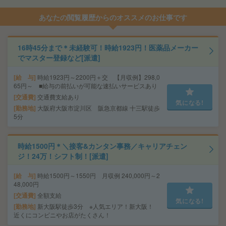
あなたの閲覧履歴からのオススメのお仕事です
16時45分まで＊未経験可！時給1923円！医薬品メーカー
でマスター登録など[派遣]
給 与
時給1923円～2200円＋交 【月収例】298,0
65円～ ■給与の前払いが可能な速払いサービスあり
交通費
交通費支給あり
気になる!
勤務地
大阪府大阪市淀川区 阪急京都線 十三駅徒歩
5分
時給1500円＊＼接客&カンタン事務／キャリアチェン
ジ！24万！シフト制！[派遣]
給 与
時給1500円～1550円 月収例 240,000円～2
48,000円
交通費
全額支給
気になる!
勤務地
新大阪駅徒歩3分 ※人気エリア！新大阪！
近くにコンビニやお店がたくさん！