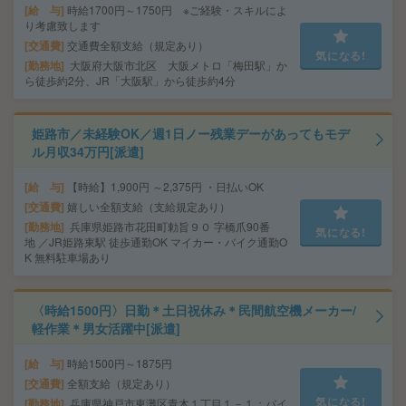
給 与
時給1700円～1750円 ※ご経験・スキルによ
り考慮致します
交通費
交通費全額支給（規定あり）
気になる!
勤務地
大阪府大阪市北区 大阪メトロ「梅田駅」か
ら徒歩約2分、JR「大阪駅」から徒歩約4分
姫路市／未経験OK／週1日ノー残業デーがあってもモデ
ル月収34万円[派遣]
給 与
【時給】1,900円 ～2,375円 ・日払いOK
交通費
嬉しい全額支給（支給規定あり）
勤務地
兵庫県姫路市花田町勅旨９０ 字橋爪90番
気になる!
地 ／JR姫路東駅 徒歩通勤OK マイカー・バイク通勤O
K 無料駐車場あり
〈時給1500円〉日勤＊土日祝休み＊民間航空機メーカー/
軽作業＊男女活躍中[派遣]
給 与
時給1500円～1875円
交通費
全額支給（規定あり）
気になる!
勤務地
兵庫県神戸市東灘区青木１丁目１－１：バイ