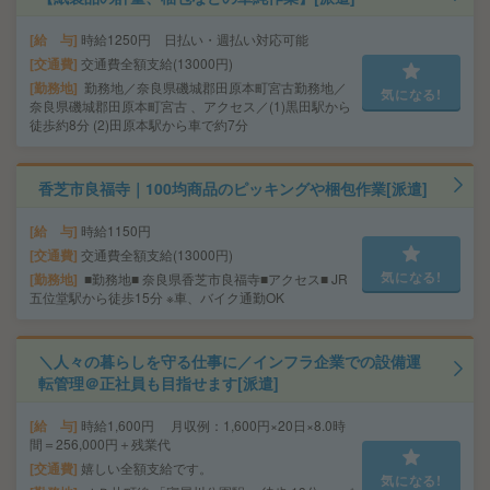
給 与
時給1250円 日払い・週払い対応可能
交通費
交通費全額支給(13000円)
勤務地
勤務地／奈良県磯城郡田原本町宮古勤務地／
気になる!
奈良県磯城郡田原本町宮古 、アクセス／(1)黒田駅から
徒歩約8分 (2)田原本駅から車で約7分
香芝市良福寺｜100均商品のピッキングや梱包作業[派遣]
給 与
時給1150円
交通費
交通費全額支給(13000円)
気になる!
勤務地
■勤務地■ 奈良県香芝市良福寺■アクセス■ JR
五位堂駅から徒歩15分 ※車、バイク通勤OK
＼人々の暮らしを守る仕事に／インフラ企業での設備運
転管理＠正社員も目指せます[派遣]
給 与
時給1,600円 月収例：1,600円×20日×8.0時
間＝256,000円＋残業代
交通費
嬉しい全額支給です。
気になる!