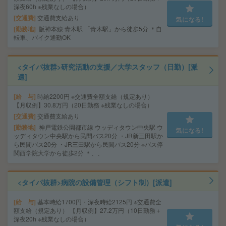
深夜60h ※残業なしの場合）
交通費
交通費支給あり
気になる!
勤務地
阪神本線 青木駅 「青木駅」から徒歩5分 ＊自
転車、バイク通勤OK
<タイパ抜群>研究活動の支援／大学スタッフ（日勤）[派
遣]
給 与
時給2200円 ※交通費全額支給（規定あり）
【月収例】30.8万円（20日勤務 ※残業なしの場合）
交通費
交通費支給あり
勤務地
神戸電鉄公園都市線 ウッディタウン中央駅 ウ
気になる!
ッディタウン中央駅から民間バス20分 ・JR新三田駅か
ら民間バス20分 ・JR三田駅から民間バス20分 ※バス停
関西学院大学から徒歩2分 ＊、、
<タイパ抜群>病院の設備管理（シフト制）[派遣]
給 与
基本時給1700円・深夜時給2125円 ※交通費全
額支給（規定あり） 【月収例】27.2万円（10日勤務＋
深夜20h ※残業なしの場合）