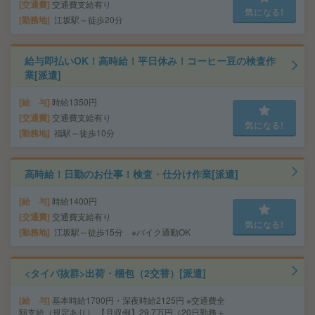
交通費
交通費支給有り
気になる!
勤務地
江坂駅～徒歩20分
給与即払いOK！高時給！平日休み！コーヒー豆の検査作
業[派遣]
給 与
時給1350円
交通費
交通費支給有り
気になる!
勤務地
福駅～徒歩10分
高時給！日勤のお仕事！検査・仕分け作業[派遣]
給 与
時給1400円
交通費
交通費支給有り
気になる!
勤務地
江坂駅～徒歩15分 ※バイク通勤OK
<タイパ抜群>出荷・梱包（2交替）[派遣]
給 与
基本時給1700円・深夜時給2125円 ※交通費全
額支給（規定あり） 【月収例】29.7万円（20日勤務＋