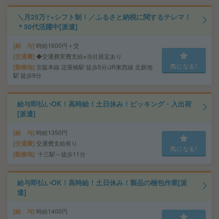
＼月25万↑×シフト制！／ふるさと納税に関するテレマ！
＊50代活躍中[派遣]
給 与
時給1600円＋交
交通費
◆交通費実費支給※当社規定あり
気になる!
勤務地
京阪本線 淀屋橋駅 徒歩5分/JR東西線 北新地
駅 徒歩9分
給与即払いOK！高時給！土日休み！ピッキング・入出荷
[派遣]
給 与
時給1350円
交通費
交通費支給有り
気になる!
勤務地
十三駅～徒歩11分
給与即払いOK！高時給！土日休み！製品の梱包作業[派
遣]
給 与
時給1400円