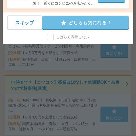
勤務地
阪！ 近くにコンビニやお店がたくさ
ん！
17時まで＊【コツコツ】残業ほぼなし▼武庫川で一般事
スキップ
どちらも気になる！
務[派遣]
給 与
時給1700円 月収例 20万円 時給1700円×実
しばらく表示しない
働7h30m×週4日×4週 ※月収例を保証するものではあり
ません。※給与即受取りサービス利用可（利用条件有）
交通費
1ヶ月3万円を上限として実費支給
気になる!
勤務地
阪神本線 武庫川 徒歩25分 阪神本線 出
屋敷 バス15分
17時まで＊【コツコツ】残業ほぼなし▼車通勤OK＊奈良
での学校事務[派遣]
給 与
時給1300円 月収例 18万円 時給1300円×実
働7h×週5日×4週 ※月収例を保証するものではありませ
ん。
交通費
1ヶ月3万円を上限として実費支給
気になる!
勤務地
関西本線(亀山－難波) 奈良 バス15分 奈
良線 近鉄奈良 バス10分 ※車通勤可能