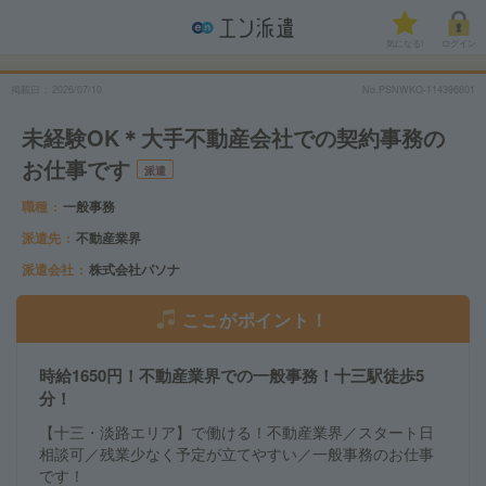
気になる!
ログイン
掲載日
2026/07/10
No.PSNWKO-114396801
未経験OK＊大手不動産会社での契約事務の
お仕事です
派遣
職種
一般事務
派遣先
不動産業界
派遣会社
株式会社パソナ
ここがポイント！
時給1650円！不動産業界での一般事務！十三駅徒歩5
分！
【十三・淡路エリア】で働ける！不動産業界／スタート日
相談可／残業少なく予定が立てやすい／一般事務のお仕事
です！