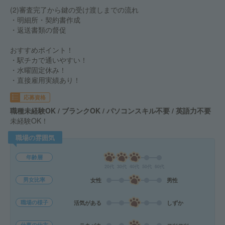
(2)審査完了から鍵の受け渡しまでの流れ
・明細所・契約書作成
・返送書類の督促
おすすめポイント！
・駅チカで通いやすい！
・水曜固定休み！
・直接雇用実績あり！
応募資格
職種未経験OK / ブランクOK / パソコンスキル不要 / 英語力不要
未経験OK！
職場の雰囲気
年齢層
20代
30代
40代
50代
60代
男女比率
女性
男性
職場の様子
活気がある
しずか
仕事の仕方