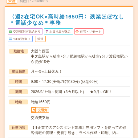
未読
掲載日
2026/08/09
〈週2在宅OK×高時給1650円〉残業ほぼなし
＊電話少なめ＊事務
交通費別途支給あり
土日祝日が休み
在宅・リモート
WEB登録OK
派遣
大阪市西区
勤務地
中之島駅から徒歩7分／肥後橋駅から徒歩9分／渡辺橋駅か
ら徒歩10分
月～金※土日休み！
曜日頻度
9:00～17:30(実働:7時間30分) (休憩60分)
時間
2026/9/上旬～長期（3カ月以上） ★9月～OK！
期間
時給1650円
時給
交通費
交通費支給
【IT企業でのアシスタント業務】専用ソフトを使っての顧
仕事内容
客情報の管理・更新手続き、ラベル作成・印刷、納…