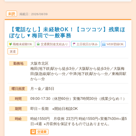
未読
掲載日
2026/08/09
【電話なし】未経験OK！【コツコツ】残業ほ
ぼなし▼梅田で一般事務
職種未経験OK
交通費別途支給あり
土日祝日が休み
WEB登録OK
派遣
大阪市北区
勤務地
梅田(地下鉄)駅から徒歩3分／大阪駅から徒歩3分／大阪梅
田(阪急線)駅から---分／中津(地下鉄)駅から---分／東梅田駅
から---分
月～金／週5日
曜日頻度
09:00-17:30（休憩60分）実働7時間30分（残業少なめ！）
時間
即日～長期 ※開始日相談OK
期間
時給1550円 月収例 23万円 時給1550円×実働7h30m×週5
時給
日×4週 ※月収例を保証するものではありません。
交通費