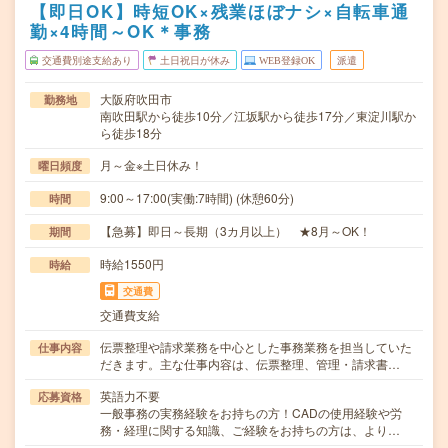
【即日OK】時短OK×残業ほぼナシ×自転車通
勤×4時間～OK＊事務
交通費別途支給あり
土日祝日が休み
WEB登録OK
派遣
大阪府吹田市
勤務地
南吹田駅から徒歩10分／江坂駅から徒歩17分／東淀川駅か
ら徒歩18分
月～金※土日休み！
曜日頻度
9:00～17:00(実働:7時間) (休憩60分)
時間
【急募】即日～長期（3カ月以上） ★8月～OK！
期間
時給1550円
時給
交通費
交通費支給
伝票整理や請求業務を中心とした事務業務を担当していた
仕事内容
だきます。主な仕事内容は、伝票整理、管理・請求書…
英語力不要
応募資格
一般事務の実務経験をお持ちの方！CADの使用経験や労
務・経理に関する知識、ご経験をお持ちの方は、より…