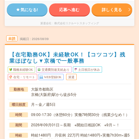
気になる!
応募へ進む
詳しく見る
派遣会社
株式会社リクルートスタッフィング
未読
掲載日
2026/08/09
【在宅勤務OK】未経験OK！【コツコツ】残
業ほぼなし▼京橋で一般事務
職種未経験OK
交通費別途支給あり
土日祝日が休み
在宅・リモート
WEB登録OK
派遣
大阪市都島区
勤務地
京橋(大阪府)駅から徒歩5分
月～金／週5日
曜日頻度
09:00-17:30（休憩60分）実働7時間30分（残業少なめ！）
時間
2026年09月01日～長期 ※開始日相談OK ※9月～！
期間
時給1480円 月収例 22万円 時給1480円×実働7h30m×週5
時給