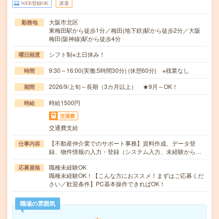
WEB登録OK
派遣
大阪市北区
勤務地
東梅田駅から徒歩1分／梅田(地下鉄)駅から徒歩2分／大阪
梅田(阪神線)駅から徒歩4分
シフト制※土日休み！
曜日頻度
9:30～16:00(実働:5時間30分) (休憩60分) ※残業なし
時間
2026/9/上旬～長期（3カ月以上） ★9月～OK！
期間
時給1500円
時給
交通費
交通費支給
【不動産仲介業でのサポート事務】資料作成、データ登
仕事内容
録、物件情報の入力・登録（システム入力、未経験から…
職種未経験OK
応募資格
職種未経験OK！【こんな方におススメ！まずはご応募くだ
さい／歓迎条件】PC基本操作できればOK！
職場の雰囲気