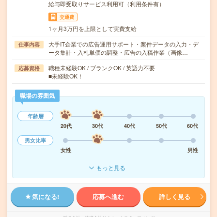
給与即受取りサービス利用可（利用条件有）
交通費
1ヶ月3万円を上限として実費支給
大手IT企業での広告運用サポート・案件データの入力・デ
仕事内容
ータ集計・入札単価の調整・広告の入稿作業（画像…
職種未経験OK / ブランクOK / 英語力不要
応募資格
■未経験OK！
職場の雰囲気
年齢層
20代
30代
40代
50代
60代
男女比率
女性
男性
もっと見る
気になる!
応募へ進む
詳しく見る