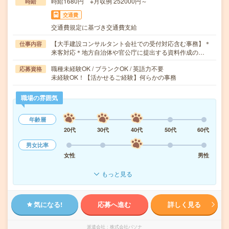
時給1680円 ※月収例 252000円～
時給
交通費
交通費規定に基づき交通費支給
【大手建設コンサルタント会社での受付対応含む事務】＊
仕事内容
来客対応＊地方自治体や官公庁に提出する資料作成の…
職種未経験OK / ブランクOK / 英語力不要
応募資格
未経験OK！【活かせるご経験】何らかの事務
職場の雰囲気
年齢層
20代
30代
40代
50代
60代
男女比率
女性
男性
もっと見る
気になる!
応募へ進む
詳しく見る
派遣会社
株式会社パソナ