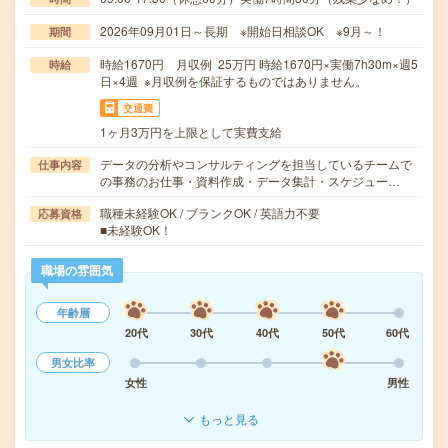
2026年09月01日～長期 ※開始日相談OK ※9月～！
期間
時給1670円 月収例 25万円 時給1670円×実働7h30m×週5
時給
日×4週 ※月収例を保証するものではありません。
交通費
1ヶ月3万円を上限として実費支給
データの分析やコンサルティングを担当しているチームで
仕事内容
の事務のお仕事・資料作成・データ集計・スケジュー…
職種未経験OK / ブランクOK / 英語力不要
応募資格
■未経験OK！
職場の雰囲気
年齢層
20代
30代
40代
50代
60代
男女比率
女性
男性
もっと見る