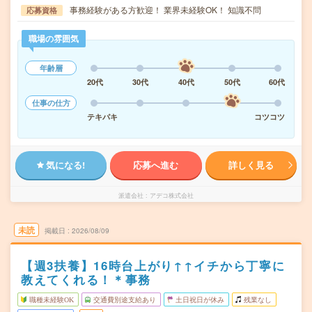
事務経験がある方歓迎！ 業界未経験OK！ 知識不問
応募資格
職場の雰囲気
年齢層
20代
30代
40代
50代
60代
仕事の仕方
テキパキ
コツコツ
気になる!
応募へ進む
詳しく見る
派遣会社
アデコ株式会社
未読
掲載日
2026/08/09
【週3扶養】16時台上がり↑↑イチから丁寧に
教えてくれる！＊事務
職種未経験OK
交通費別途支給あり
土日祝日が休み
残業なし