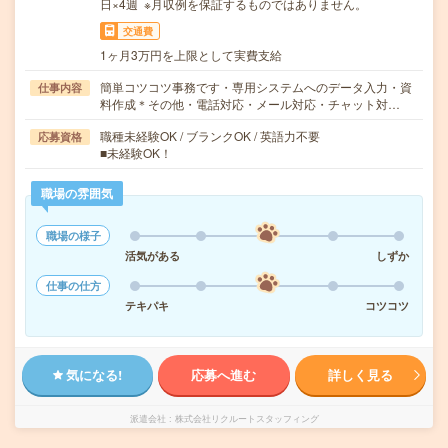
日×4週 ※月収例を保証するものではありません。
交通費
1ヶ月3万円を上限として実費支給
簡単コツコツ事務です・専用システムへのデータ入力・資
仕事内容
料作成＊その他・電話対応・メール対応・チャット対…
職種未経験OK / ブランクOK / 英語力不要
応募資格
■未経験OK！
職場の雰囲気
職場の様子
活気がある
しずか
仕事の仕方
テキパキ
コツコツ
気になる!
応募へ進む
詳しく見る
派遣会社
株式会社リクルートスタッフィング