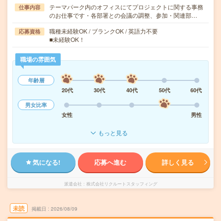
テーマパーク内のオフィスにてプロジェクトに関する事務
仕事内容
のお仕事です・各部署との会議の調整、参加・関連部…
職種未経験OK / ブランクOK / 英語力不要
応募資格
■未経験OK！
職場の雰囲気
年齢層
20代
30代
40代
50代
60代
男女比率
女性
男性
もっと見る
気になる!
応募へ進む
詳しく見る
派遣会社
株式会社リクルートスタッフィング
未読
掲載日
2026/08/09