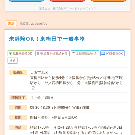
派遣会社
株式会社リクルートスタッフィング
未読
掲載日
2026/08/09
未経験OK！東梅田で一般事務
職種未経験OK
交通費別途支給あり
土日祝日が休み
WEB登録OK
派遣
大阪市北区
勤務地
東梅田駅から徒歩4分／大阪駅から徒歩8分／梅田(地下鉄)
駅から---分／西梅田駅から---分／大阪梅田(阪神線)駅から--
-分
月～金／週5日
曜日頻度
09:30-18:30（休憩60分）実働8時間
時間
即日～長期 ※開始日相談OK
期間
時給1700円 月収例 28万円 時給1700円×実働8h×週5日
時給
×4週+残業5h ※月収例を保証するものではありません。※