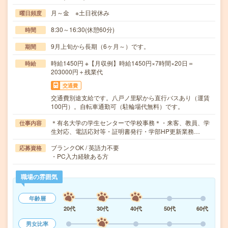
月～金 ※土日祝休み
曜日頻度
8:30～16:30(休憩60分)
時間
9月上旬から長期（6ヶ月～）です。
期間
時給1450円 ※【月収例】時給1450円×7時間×20日＝
時給
203000円＋残業代
交通費
交通費別途支給です。八戸ノ里駅から直行バスあり（運賃
100円）。自転車通勤可（駐輪場代無料）です。
＊有名大学の学生センターで学校事務＊・来客、教員、学
仕事内容
生対応、電話応対等・証明書発行・学部HP更新業務…
ブランクOK / 英語力不要
応募資格
・PC入力経験ある方
職場の雰囲気
年齢層
20代
30代
40代
50代
60代
男女比率