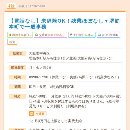
未読
掲載日
2026/08/09
【電話なし】未経験OK！残業ほぼなし▼堺筋
本町で一般事務
職種未経験OK
交通費別途支給あり
土日祝日が休み
WEB登録OK
派遣
大阪市中央区
勤務地
堺筋本町駅から徒歩1分／北浜(大阪府)駅から徒歩7分
月～金／週5日
曜日頻度
09:00-17:30（休憩60分）実働7時間30分（残業少なめ！）
時間
即日～長期 ※開始日相談OK
期間
時給1400円 月収例 21万円 時給1400円×実働7h30m×週5
時給
日×4週 ※月収例を保証するものではありません。※給与即
受取りサービス利用可（利用条件有）
交通費
1ヶ月3万円を上限として実費支給
未経験OK！入力とチェックメインのカンタン事務・データ