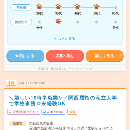
年齢層
20代
30代
40代
50代
60代
男女比率
女性
男性
もっと見る
気になる!
応募へ進む
詳しく見る
派遣会社
株式会社リクルートスタッフィング
未読
掲載日
2026/08/09
＼嬉しい16時半就業✨／関西屈指の私立大学
で学校事務＠未経験OK
交通費別途支給あり
WEB登録OK
派遣
大阪府東大阪市
勤務地
長瀬(大阪府)駅から徒歩10分／八戸ノ里駅からバス5分