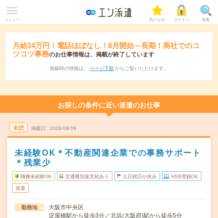
メニュー
気になる!
ログイン
検索
月給24万円！電話ほぼなし！8月開始～長期！商社でのコ
ツコツ事務
のお仕事情報は、掲載が終了しています
掲載時の情報は、
ページ下部
からご覧いただけます。
お探しの条件に近い派遣のお仕事
未読
掲載日
2026/08/09
未経験OK＊不動産関連企業での事務サポート
＊残業少
職種未経験OK
交通費別途支給あり
土日祝日が休み
WEB登録OK
派遣
大阪市中央区
勤務地
淀屋橋駅から徒歩3分／北浜(大阪府)駅から徒歩5分