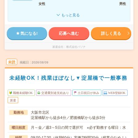
女性
男性
もっと見る
気になる!
応募へ進む
詳しく見る
派遣会社
株式会社パソナ
未読
掲載日
2026/08/09
未経験OK！残業ほぼなし▼淀屋橋で一般事務
職種未経験OK
交通費別途支給あり
土日祝日が休み
WEB登録OK
派遣
大阪市北区
勤務地
淀屋橋駅から徒歩4分／肥後橋駅から徒歩3分
月～金／週3～5日の間で選択可 ※必ず勤務する曜日：水
曜日頻度
09:00-17:30（休憩60分）実働7時間30分（残業少なめ！）
時間