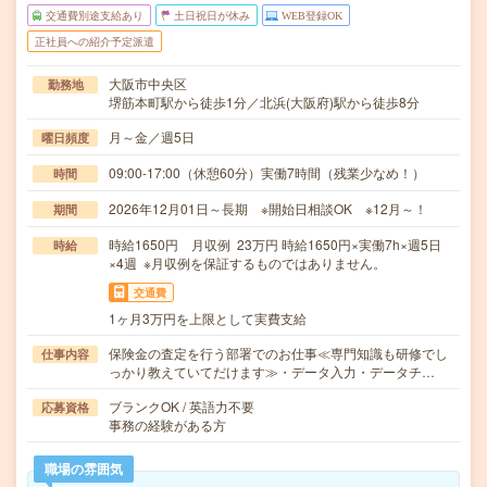
交通費別途支給あり
土日祝日が休み
WEB登録OK
正社員への紹介予定派遣
大阪市中央区
勤務地
堺筋本町駅から徒歩1分／北浜(大阪府)駅から徒歩8分
月～金／週5日
曜日頻度
09:00-17:00（休憩60分）実働7時間（残業少なめ！）
時間
2026年12月01日～長期 ※開始日相談OK ※12月～！
期間
時給1650円 月収例 23万円 時給1650円×実働7h×週5日
時給
×4週 ※月収例を保証するものではありません。
交通費
1ヶ月3万円を上限として実費支給
保険金の査定を行う部署でのお仕事≪専門知識も研修でし
仕事内容
っかり教えていてだけます≫・データ入力・データチ…
ブランクOK / 英語力不要
応募資格
事務の経験がある方
職場の雰囲気