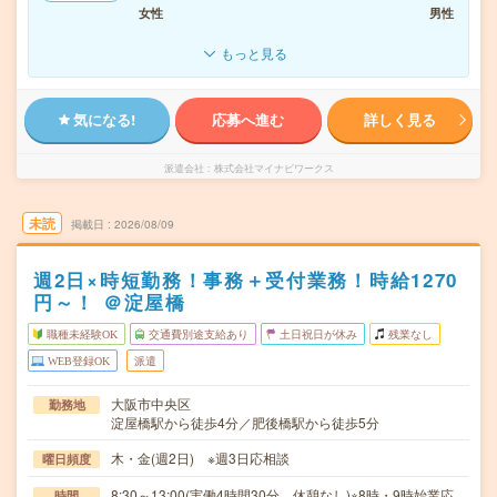
女性
男性
もっと見る
気になる!
応募へ進む
詳しく見る
派遣会社
株式会社マイナビワークス
未読
掲載日
2026/08/09
週2日×時短勤務！事務＋受付業務！時給1270
円～！ ＠淀屋橋
職種未経験OK
交通費別途支給あり
土日祝日が休み
残業なし
WEB登録OK
派遣
大阪市中央区
勤務地
淀屋橋駅から徒歩4分／肥後橋駅から徒歩5分
木・金(週2日) ※週3日応相談
曜日頻度
8:30～13:00(実働4時間30分 休憩なし)※8時・9時始業応
時間