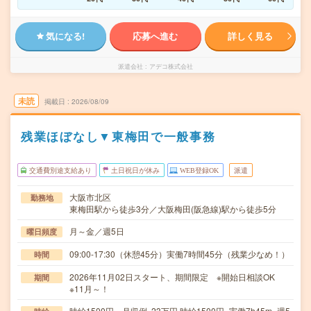
気になる!
応募へ進む
詳しく見る
派遣会社
アデコ株式会社
未読
掲載日
2026/08/09
残業ほぼなし▼東梅田で一般事務
交通費別途支給あり
土日祝日が休み
WEB登録OK
派遣
大阪市北区
勤務地
東梅田駅から徒歩3分／大阪梅田(阪急線)駅から徒歩5分
月～金／週5日
曜日頻度
09:00-17:30（休憩45分）実働7時間45分（残業少なめ！）
時間
2026年11月02日スタート、期間限定 ※開始日相談OK
期間
※11月～！
時給1500円 月収例 23万円 時給1500円×実働7h45m×週5