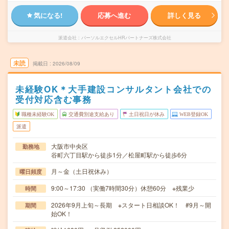
気になる!
応募へ進む
詳しく見る
派遣会社
パーソルエクセルHRパートナーズ株式会社
未読
掲載日
2026/08/09
未経験OK＊大手建設コンサルタント会社での
受付対応含む事務
職種未経験OK
交通費別途支給あり
土日祝日が休み
WEB登録OK
派遣
大阪市中央区
勤務地
谷町六丁目駅から徒歩1分／松屋町駅から徒歩6分
月～金（土日祝休み）
曜日頻度
9:00～17:30 （実働7時間30分）休憩60分 ※残業少
時間
2026年9月上旬～長期 ※スタート日相談OK！ #9月～開
期間
始OK！