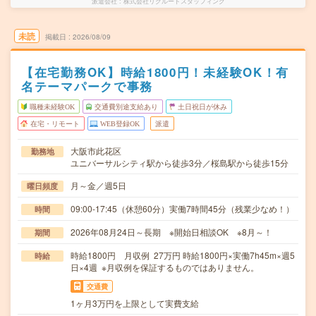
派遣会社
株式会社リクルートスタッフィング
未読
掲載日
2026/08/09
【在宅勤務OK】時給1800円！未経験OK！有
名テーマパークで事務
職種未経験OK
交通費別途支給あり
土日祝日が休み
在宅・リモート
WEB登録OK
派遣
大阪市此花区
勤務地
ユニバーサルシティ駅から徒歩3分／桜島駅から徒歩15分
月～金／週5日
曜日頻度
09:00-17:45（休憩60分）実働7時間45分（残業少なめ！）
時間
2026年08月24日～長期 ※開始日相談OK ※8月～！
期間
時給1800円 月収例 27万円 時給1800円×実働7h45m×週5
時給
日×4週 ※月収例を保証するものではありません。
交通費
1ヶ月3万円を上限として実費支給