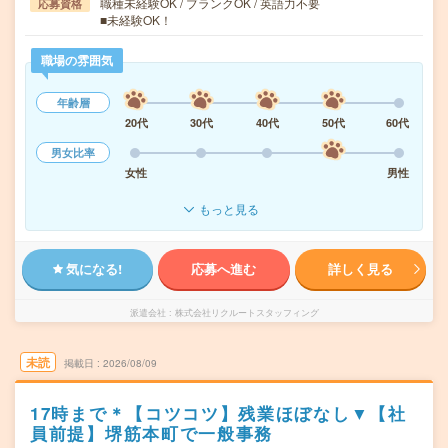
職種未経験OK / ブランクOK / 英語力不要
応募資格
■未経験OK！
職場の雰囲気
年齢層
20代
30代
40代
50代
60代
男女比率
女性
男性
もっと見る
気になる!
応募へ進む
詳しく見る
派遣会社
株式会社リクルートスタッフィング
未読
掲載日
2026/08/09
17時まで＊【コツコツ】残業ほぼなし▼【社
員前提】堺筋本町で一般事務