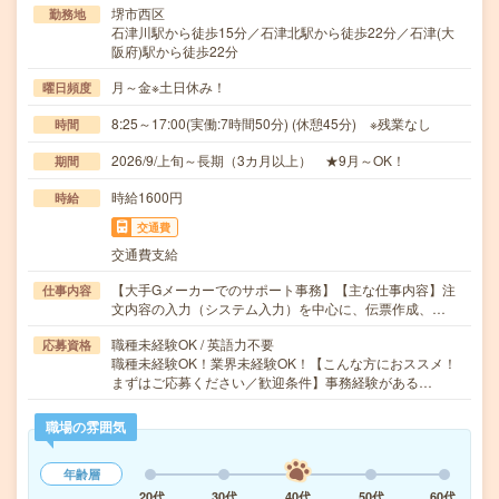
堺市西区
勤務地
石津川駅から徒歩15分／石津北駅から徒歩22分／石津(大
阪府)駅から徒歩22分
月～金※土日休み！
曜日頻度
8:25～17:00(実働:7時間50分) (休憩45分) ※残業なし
時間
2026/9/上旬～長期（3カ月以上） ★9月～OK！
期間
時給1600円
時給
交通費
交通費支給
【大手Gメーカーでのサポート事務】【主な仕事内容】注
仕事内容
文内容の入力（システム入力）を中心に、伝票作成、…
職種未経験OK / 英語力不要
応募資格
職種未経験OK！業界未経験OK！【こんな方におススメ！
まずはご応募ください／歓迎条件】事務経験がある…
職場の雰囲気
年齢層
20代
30代
40代
50代
60代