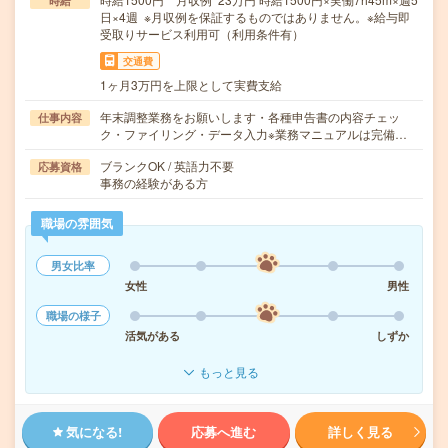
時給
日×4週 ※月収例を保証するものではありません。※給与即
受取りサービス利用可（利用条件有）
交通費
1ヶ月3万円を上限として実費支給
年末調整業務をお願いします・各種申告書の内容チェッ
仕事内容
ク・ファイリング・データ入力※業務マニュアルは完備…
ブランクOK / 英語力不要
応募資格
事務の経験がある方
職場の雰囲気
男女比率
女性
男性
職場の様子
活気がある
しずか
もっと見る
気になる!
応募へ進む
詳しく見る