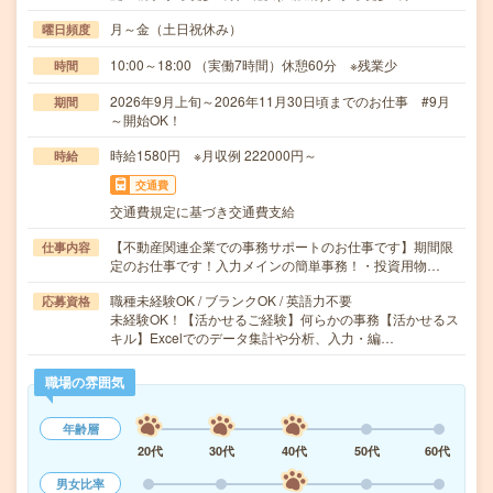
月～金（土日祝休み）
曜日頻度
10:00～18:00 （実働7時間）休憩60分 ※残業少
時間
2026年9月上旬～2026年11月30日頃までのお仕事 #9月
期間
～開始OK！
時給1580円 ※月収例 222000円～
時給
交通費
交通費規定に基づき交通費支給
【不動産関連企業での事務サポートのお仕事です】期間限
仕事内容
定のお仕事です！入力メインの簡単事務！・投資用物…
職種未経験OK / ブランクOK / 英語力不要
応募資格
未経験OK！【活かせるご経験】何らかの事務【活かせるス
キル】Excelでのデータ集計や分析、入力・編…
職場の雰囲気
年齢層
20代
30代
40代
50代
60代
男女比率