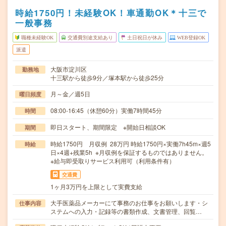
時給1750円！未経験OK！車通勤OK＊十三で
一般事務
職種未経験OK
交通費別途支給あり
土日祝日が休み
WEB登録OK
派遣
大阪市淀川区
勤務地
十三駅から徒歩9分／塚本駅から徒歩25分
月～金／週5日
曜日頻度
08:00-16:45（休憩60分）実働7時間45分
時間
即日スタート、期間限定 ※開始日相談OK
期間
時給1750円 月収例 28万円 時給1750円×実働7h45m×週5
時給
日×4週+残業5h ※月収例を保証するものではありません。
※給与即受取りサービス利用可（利用条件有）
交通費
1ヶ月3万円を上限として実費支給
大手医薬品メーカーにて事務のお仕事をお願いします・シ
仕事内容
ステムへの入力・記録等の書類作成、文書管理、回覧…