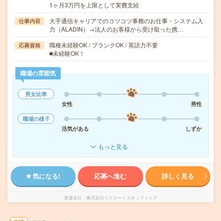
1ヶ月3万円を上限として実費支給
大手通信キャリアでのコツコツ事務のお仕事・システム入
仕事内容
力（ALADIN）→法人のお客様から受け取った携…
職種未経験OK / ブランクOK / 英語力不要
応募資格
■未経験OK！
職場の雰囲気
男女比率
女性
男性
職場の様子
活気がある
しずか
もっと見る
気になる!
応募へ進む
詳しく見る
派遣会社
株式会社リクルートスタッフィング