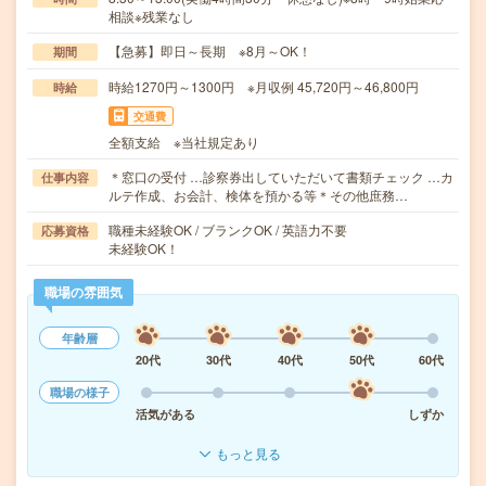
相談※残業なし
【急募】即日～長期 ※8月～OK！
期間
時給1270円～1300円 ※月収例 45,720円～46,800円
時給
交通費
全額支給 ※当社規定あり
＊窓口の受付 …診察券出していただいて書類チェック …カ
仕事内容
ルテ作成、お会計、検体を預かる等＊その他庶務…
職種未経験OK / ブランクOK / 英語力不要
応募資格
未経験OK！
職場の雰囲気
年齢層
20代
30代
40代
50代
60代
職場の様子
活気がある
しずか
もっと見る