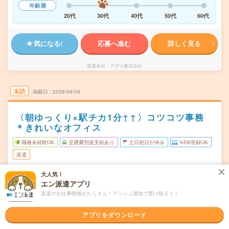
年齢層
20代
30代
40代
50代
60代
気になる!
応募へ進む
詳しく見る
派遣会社
アデコ株式会社
未読
掲載日
2026/08/09
〈朝ゆっくり×駅チカ1分↑↑〉コツコツ事務
＊きれいなオフィス
職種未経験OK
交通費別途支給あり
土日祝日が休み
WEB登録OK
派遣
大阪市西区
大人気！
勤務地
エン派遣アプリ
阿波座駅から徒歩3分／本町駅から徒歩7分／西大橋駅から
徒歩13分
派遣のお仕事情報がたくさん！プッシュ通知で受け取ろう！
月～金※土日休み！
曜日頻度
アプリをダウンロード
10:00～17:30(実働:6時間30分) (休憩60分)
時間