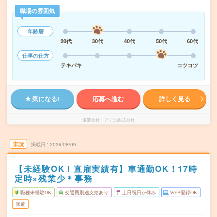
職場の雰囲気
年齢層
20代
30代
40代
50代
60代
仕事の仕方
テキパキ
コツコツ
気になる!
応募へ進む
詳しく見る
派遣会社
アデコ株式会社
未読
掲載日
2026/08/09
【未経験OK！直雇実績有】車通勤OK！17時
定時×残業少＊事務
職種未経験OK
交通費別途支給あり
土日祝日が休み
WEB登録OK
派遣