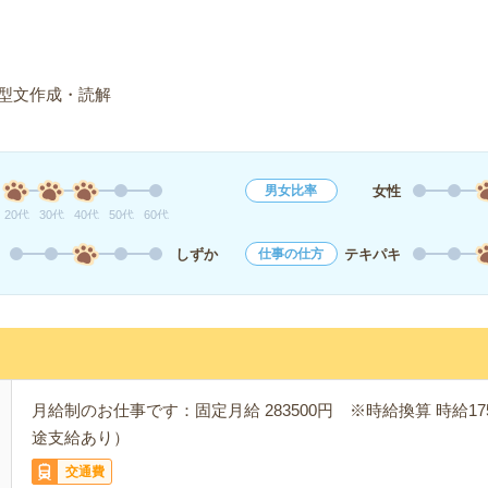
型文作成・読解
女性
男女比率
20代
30代
40代
50代
60代
しずか
テキパキ
仕事の仕方
月給制のお仕事です：固定月給 283500円 ※時給換算 時給1
途支給あり）
交通費