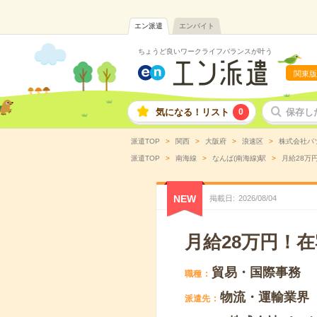
エン派遣
エンバイト
ちょうど良いワークライフバランスが叶う
関東版
気になる！リスト
0
保存し
派遣TOP
関西
大阪府
浪速区
株式会社パ
派遣TOP
南海線
なんば(南海線)駅
月給28万
NEW
掲載日
2026
/
08
/
04
月給28万円！
貿易・国際事務
職種
物流・運輸業界
派遣先