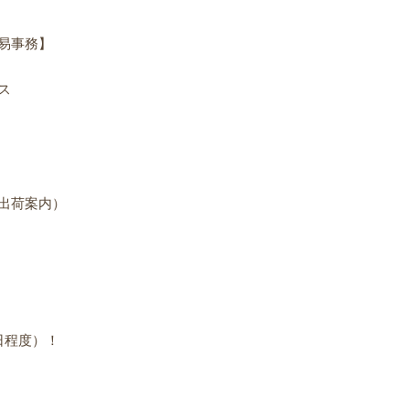
易事務】
ス
出荷案内）
日程度）！