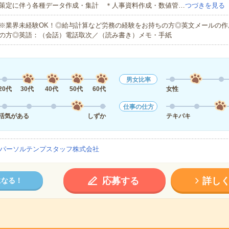
策定に伴う各種データ作成・集計 ＊人事資料作成・数値管…
つづきを見る
※業界未経験OK！◎給与計算など労務の経験をお持ちの方◎英文メールの作
の方◎英語：（会話）電話取次／（読み書き）メモ・手紙
男女比率
20代
30代
40代
50代
60代
女性
仕事の仕方
活気がある
しずか
テキパキ
パーソルテンプスタッフ株式会社
応募する
詳し
になる！