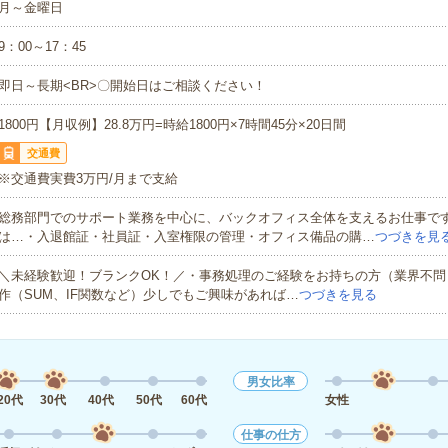
月～金曜日
9：00～17：45
即日～長期<BR>〇開始日はご相談ください！
1800円【月収例】28.8万円=時給1800円×7時間45分×20日間
交通費
※交通費実費3万円/月まで支給
総務部門でのサポート業務を中心に、バックオフィス全体を支えるお仕事で
は…・入退館証・社員証・入室権限の管理・オフィス備品の購…
つづきを見
＼未経験歓迎！ブランクOK！／・事務処理のご経験をお持ちの方（業界不問）・
作（SUM、IF関数など）少しでもご興味があれば…
つづきを見る
男女比率
20代
30代
40代
50代
60代
女性
仕事の仕方