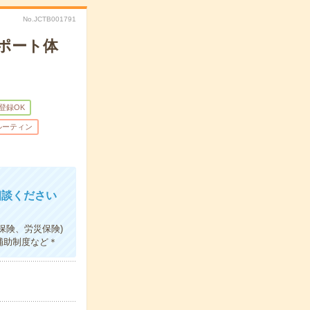
No.JCTB001791
ポート体
B登録OK
ルーティン
相談ください
保険、労災保険)
補助制度など＊