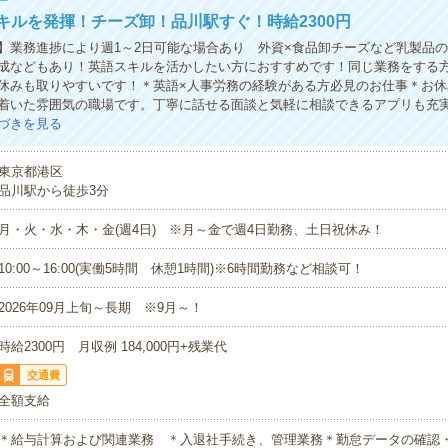
キルを発揮！チーズ卸！品川駅すぐ！時給2300円
】業務進捗により週1～2日可能な場合あり 外資×食品卸チーズなど乳製品
成などもあり！英語スキルを活かしたい方におすすめです！同じ業務をする
休みも取りやすいです！＊英語×人事労務の経験がある方必見のお仕事＊お休
着いた雰囲気の職場です。丁寧に話せる面談と気軽に相談できるアプリも充
づきを見る
東京都港区
品川駅から徒歩3分
月・火・水・木・金(週4日) ※月～金で週4日勤務、土日祝休み！
10:00～16:00(実働5時間 休憩1時間)※6時間勤務など相談可！
2026年09月上旬～長期 ※9月～！
時給2300円 月収例 184,000円+残業代
交通費
全額支給
＊給与計算および関連業務 ＊入退社手続き、管理業務＊勤怠データの確認