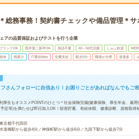
K＊総務事務！契約書チェックや備品管理＊サ
ェアの品質保証およびテストを行う企業
ブランクOK
既卒第二新卒OK
英語不要
40～50代活躍
しゅふ歓迎
WE
祝休
残業少
IT通信Web
交費支給
駅歩5分
職場が分煙
派遣多
！
ッフさんフォローに自信あり！お困りごとがあればなんでもご
利厚生もオススメPOINTのひとつ＊社会保険完備(健康保険、厚生年金、雇用
期予定等)を満たせば即日加入OK！財形貯蓄、有給休暇、健康診断、資格取得
東京都千代田区
水道橋駅から徒歩4分／神保町駅から徒歩6分／九段下駅から徒歩7分