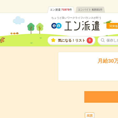
エン派遣
71573
件
エンバイト
82531
件
ちょうど良いワークライフバランスが叶う
関東版
気になる！リスト
0
保存し
月給30
未読