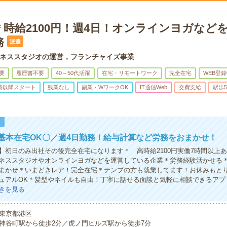
＊時給2100円！週4日！オンラインヨガなど
務
派遣
ネススタジオの運営，フランチャイズ事業
要
履歴書不要
40～50代活躍
在宅・リモートワーク
完全在宅
WEB登録
0時以降スタート
残業なし
副業・WワークOK
IT通信Web
交費支給
駅歩
！
基本在宅OK〇／週4日勤務！給与計算など労務をおまかせ！
】初日のみ出社その後完全在宅になります＊ 高時給2100円実働7時間以上
ネススタジオやオンラインヨガなどを運営している企業＊労務経験活かせる
まかせ＊いまどきレア！完全在宅＊テンプの方も就業してます！お休みもと
ュアルOK＊髪型やネイルも自由！丁寧に話せる面談と気軽に相談できるアプ
きを見る
東京都港区
神谷町駅から徒歩2分／虎ノ門ヒルズ駅から徒歩7分