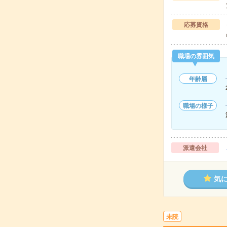
応募資格
職場の雰囲気
年齢層
職場の様子
派遣会社
気
未読