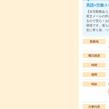
英語×労務ス
【在宅勤務あり
英文メールの作
るので安心！お
環境です。落ち
安に寄り添…
つ
勤務地
曜日頻度
時間
期間
時給
仕事内容