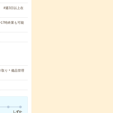
 #週3日以上在
始や17時終業も可能
り取り＊備品管理
しずか