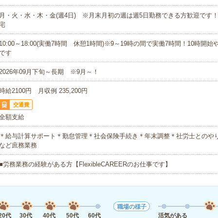
月・火・水・木・金(週4日) ※月末月初の週は週5日勤務できる方歓迎です！
宅
10:00～18:00(実働7時間 休憩1時間)※9～19時の間で実働7時間！10時開
です
2026年09月下旬～長期 ※9月～！
時給2100円 月収例 235,200円
交通費
全額支給
＊給与計算サポート＊勤怠管理＊社会保険手続き＊年末調整＊社労士とのや
など庶務業務
■労務業務の経験がある方【FlexibleCAREERのお仕事です】
職場の様子
20代
30代
40代
50代
60代
活気がある