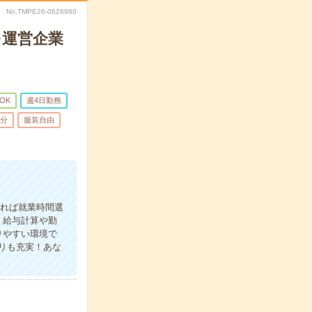
No.TMPE26-0626980
を運営企業
OK
週4日勤務
5分
服装自由
あれば就業時間選
＊給与計算や勤
りやすい環境で
リも充実！あな