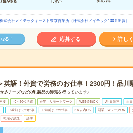
活気がある
しずか
テキパキ
株式会社メイテックキャスト東京営業所（株式会社メイテック100％出資）
応募する
詳し
になる！
h＞英語！外資で労務のお仕事！2300円！品川
☆彡チーズなどの乳製品の卸売を行っています♪
不要
40～50代活躍
在宅・リモートワーク
WEB登録OK
週4日勤務
土日
ト
16時前までの仕事
17時前までの仕事
5ｈ以内OK
副業・WワークOK
職場が禁煙
語学
！