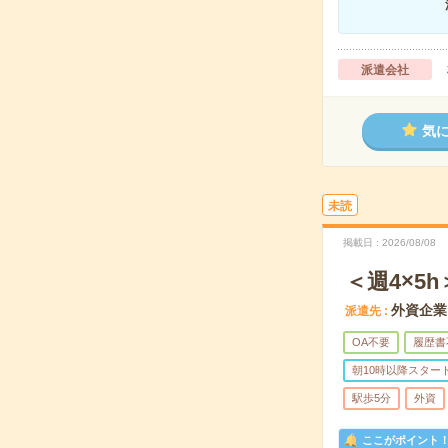
派遣会社
気
未読
掲載日
2026/08/08
＜週4×5
外資企業
派遣先
OA不要
履歴書
朝10時以降スター
駅歩5分
外資
ここがポイント