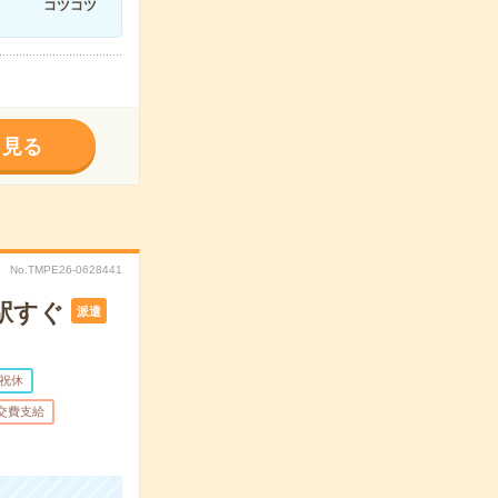
コツコツ
く見る
No.TMPE26-0628441
駅すぐ
派遣
祝休
交費支給