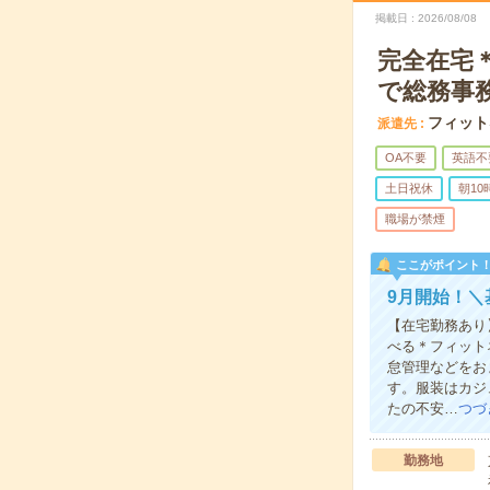
掲載日
2026/08/08
完全在宅
で総務事
フィット
派遣先
OA不要
英語不
土日祝休
朝1
職場が禁煙
ここがポイント
9月開始！＼
【在宅勤務あり
べる＊フィット
怠管理などをお
す。服装はカジ
たの不安…
つづ
勤務地