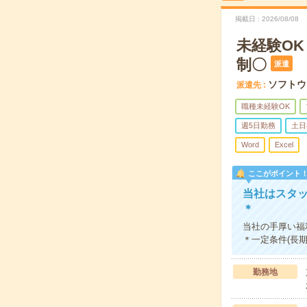
掲載日
2026/08/08
未経験O
制〇
派遣
ソフトウ
派遣先
職種未経験OK
週5日勤務
土日
Word
Excel
ここがポイント
当社はスタ
＊
当社の手厚い福
＊一定条件(長
勤務地