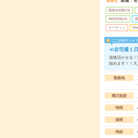
業種：官
派遣先
職種未経験OK
WEB登録OK
週
ルーティン
Wo
ここがポイント
≪在宅週１
資格活かせる！
組めます！！大
勤務地
曜日頻度
時間
期間
時給