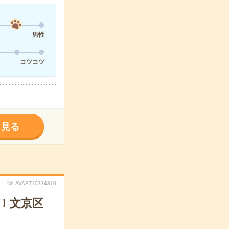
男性
コツコツ
く見る
No.AVAST10334810
！文京区