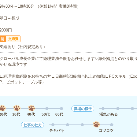
9時30分～18時30分 （休憩1時間 実働8時間）
即日～長期
2000円
交通費
支給あり（社内規定あり）
グローバル成長企業にて経理業務全般をお任せします✨海外拠点とのやり取
かせる環境です
∟経理実務経験をお持ちの方∟日商簿記3級相当以上の知識∟PCスキル（Excel
P、ピボットテーブル等）
職場の様子
20代
30代
40代
50代
60代
活気がある
仕事の仕方
テキパキ
コツコツ