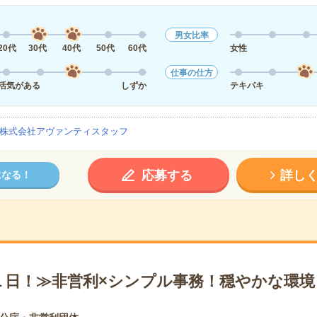
男女比率
20代
30代
40代
50代
60代
女性
仕事の仕方
活気がある
しずか
テキパキ
株式会社アヴァンティスタッフ
応募する
詳し
になる！
１日！≫非営利×シンプル事務！穏やかな環境