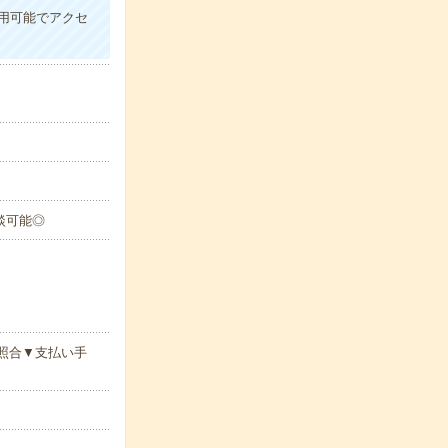
用可能でアクセ
談可能◎
照合▼支払い手