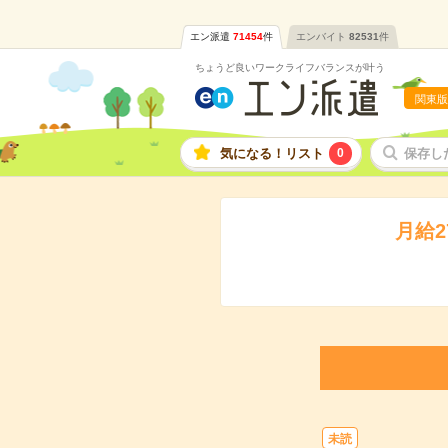
エン派遣
71454
件
エンバイト
82531
件
ちょうど良いワークライフバランスが叶う
関東版
気になる！リスト
0
保存し
月給
未読