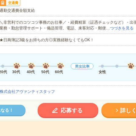
交通費
通勤交通費全額支給
＼非営利でのコツコツ事務のお仕事／・経費精算（証憑チェックなど）・出
業務・勤怠管理サポート・備品管理、電話、来客対応・郵便…
つづきを見る
★日商簿記3級をお持ちの方◎実務経験なくてもOK！
男女比率
20代
30代
40代
50代
60代
女性
株式会社アヴァンティスタッフ
応募する
詳し
になる！