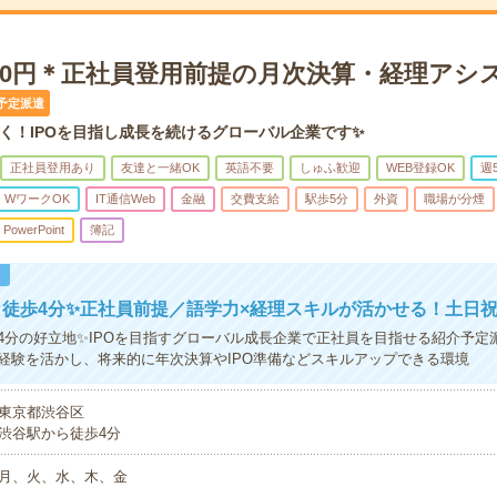
000円＊正社員登用前提の月次決算・経理アシ
予定派遣
く！IPOを目指し成長を続けるグローバル企業です✨
正社員登用あり
友達と一緒OK
英語不要
しゅふ歓迎
WEB登録OK
週
・WワークOK
IT通信Web
金融
交費支給
駅歩5分
外資
職場が分煙
PowerPoint
簿記
！
徒歩4分✨正社員前提／語学力×経理スキルが活かせる！土日
4分の好立地✨IPOを目指すグローバル成長企業で正社員を目指せる紹介予定
経験を活かし、将来的に年次決算やIPO準備などスキルアップできる環境
東京都渋谷区
渋谷駅から徒歩4分
月、火、水、木、金