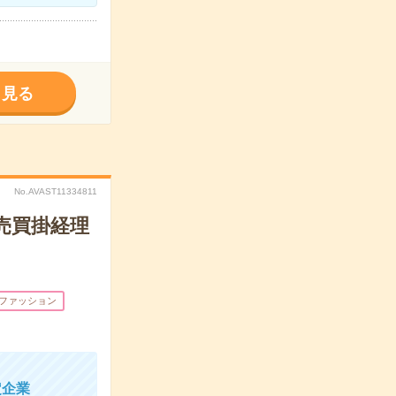
く見る
No.AVAST11334811
売買掛経理
ファッション
定企業