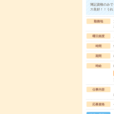
簿記資格のみで
ス良好！！うれ
勤務地
曜日頻度
時間
期間
時給
仕事内容
応募資格