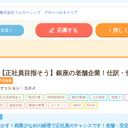
株式会社フェローシップ グローバルキャリア
応募する
詳し
になる！
K【正社員目指そう】銀座の老舗企業！仕訳・
予定派遣
ァッション・コスメ
正社員登用あり
英語不要
WEB登録OK
週5日勤務
土日祝休
残業少
5分
服装自由
職場が禁煙
ルーティン
Word
Excel
！
活かす！残業少なめの経理で正社員のチャンスです！老舗・安