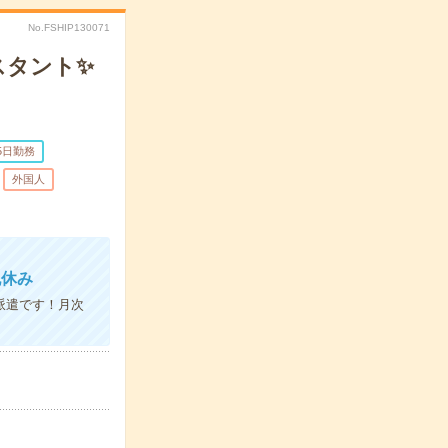
No.FSHIP130071
スタント✨
5日勤務
外国人
祝休み
派遣です！月次