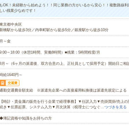
もOK！未経験から始めよう！！同じ業務の方がいるから安心！！複数路線利
しい残業少なめです！
東京都中央区
新橋駅から徒歩3分／内幸町駅から徒歩5分／銀座駅から徒歩10分
月～金
9:00～18:00（休憩1時間、実働8時間）■残業：5時間程度/月
8月～（6ヶ月の派遣後、双方合意の上、正社員として採用予定）開始日ご相
時給1640円～
交通費
通勤交通費全額支給 ※派遣先企業への直接雇用転換後は派遣先規定による
【時計・貴金属の販売を行う企業で経理事務】▼仕訳入力▼売掛買掛/売上の
続き▼伝票起票、システム入力▼月次決算（税理士につなぐ…
つづきを見る
◆簿記資格や知識をお持ちの方