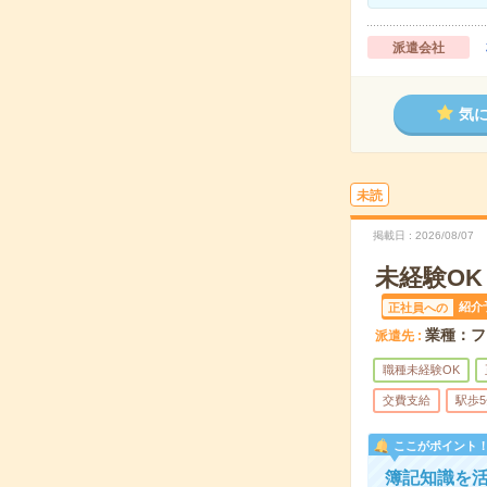
派遣会社
気
未読
掲載日
2026/08/07
未経験O
紹介
正社員への
業種：フ
派遣先
職種未経験OK
交費支給
駅歩
ここがポイント
簿記知識を