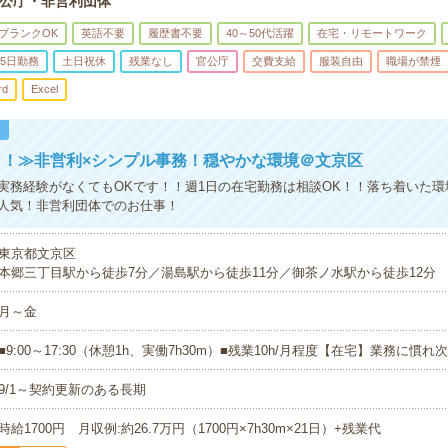
公庁・非営利団体
ブランクOK
英語不要
履歴書不要
40～50代活躍
在宅・リモートワーク
5日勤務
土日祝休
残業なし
官公庁
交費支給
服装自由
職場が禁煙
rd
Excel
！
日！≫非営利×シンプル事務！穏やかな環境＠文京区
実務経験がなくてもOKです！！週1日の在宅勤務は相談OK！！落ち着いた環
人気！非営利団体でのお仕事！
東京都文京区
本郷三丁目駅から徒歩7分／湯島駅から徒歩11分／御茶ノ水駅から徒歩12分
月～金
■9:00～17:30（休憩1h、実働7h30m）■残業10h/月程度【在宅】業務に慣
9/1～契約更新のある長期
時給1700円 月収例:約26.7万円（1700円×7h30m×21日）+残業代