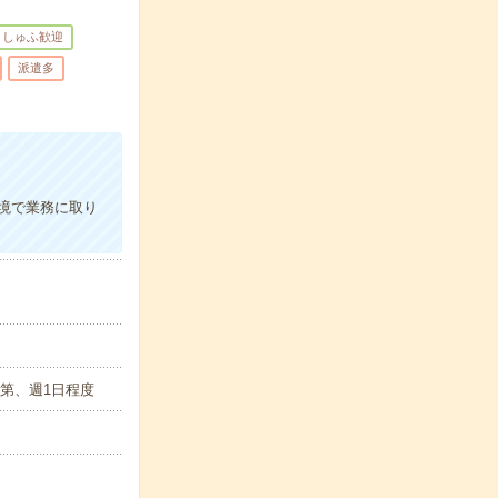
しゅふ歓迎
派遣多
境で業務に取り
れ次第、週1日程度