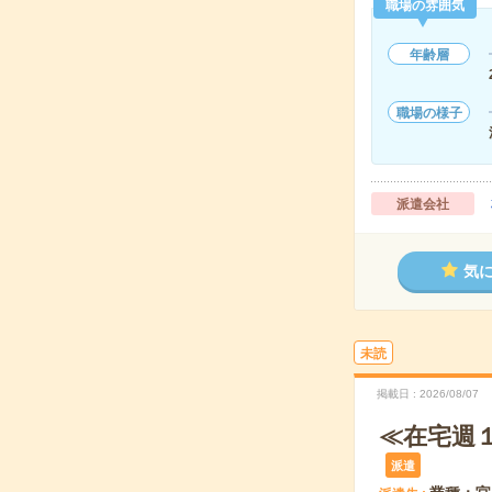
職場の雰囲気
年齢層
職場の様子
派遣会社
気
未読
掲載日
2026/08/07
≪在宅週
派遣