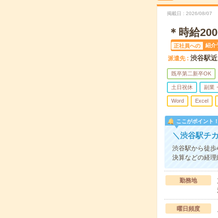
掲載日
2026/08/07
＊時給2
紹介
正社員への
渋谷駅近
派遣先
既卒第二新卒OK
土日祝休
副業
Word
Excel
ここがポイント
＼渋谷駅チカ
渋谷駅から徒歩
決算などの経理
勤務地
曜日頻度