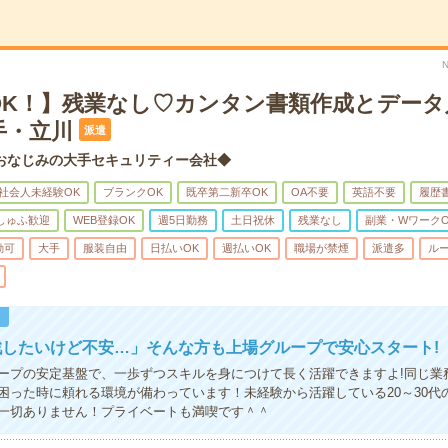
OK！】残業なし♡カンタン書類作成とデータ
手・立川
派遣
おなじみの大手セキュリティー会社◆
社会人未経験OK
ブランクOK
既卒第二新卒OK
OA不要
英語不要
履歴
しゅふ歓迎
WEB登録OK
週5日勤務
土日祝休
残業なし
副業・WワークO
勤可
大手
服装自由
日払いOK
週払いOK
職場が禁煙
派遣多
ル
！
戦したいけど不安…」そんな方も上場グループで安心スタート!
ープの安定基盤で、一歩ずつスキルを身につけて長く活躍できますよ!同じ業
困った時に頼れる環境が備わっています！未経験から活躍している20～30代
一切ありません！プライベートも満喫です＾＾