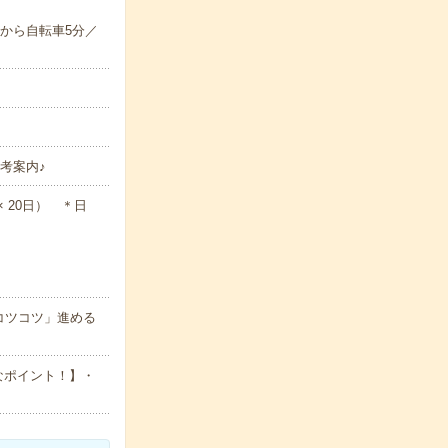
から自転車5分／
考案内♪
 × 20日） ＊日
コツコツ」進める
なポイント！】・