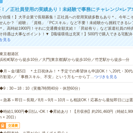
！
要！／正社員登用の実績あり！未経験で事務にチャレンジ×レア
が自慢！】大手企業で長期募集！正社員への登用実績多数もあり＊。今年こ
せんか？「経験」「資格」「PCスキル」など不要！未経験から挑戦できるレ
＊。高時給1900円！それに交通費全額支給！「昇給有り」など派遣社員の特
そ待遇は大事なポイント！▼【職場環境は充実！】500円で購入できる宅配
を見る
東京都港区
浜松町駅から徒歩10分／大門(東京都)駅から徒歩10分／竹芝駅から徒歩---分
◆月～金/週5日 ＊土日祝休み！＊予定での希望休も申請OK！＼20代・30
方歓迎♪／「事務スキル、不安」という方も一から丁…
つづきを見る
◆9：30～18：10（実働7時間40分・休憩60分）
＜急募＞即日～長期／8月～9月～10月～も相談OK！応募から最短即日には選
◆時給1,900円◆日払いOK！◆昇給あり！【月収例】約291,460円（時給1,900円
h × 20日）
交通費