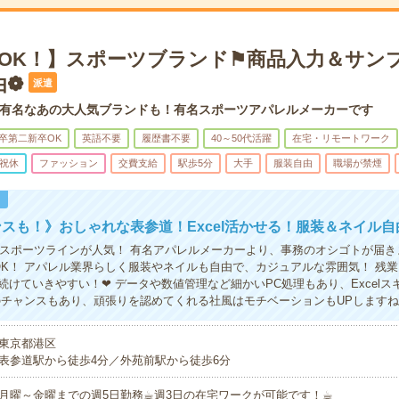
宅OK！】スポーツブランド⚑商品入力＆サン
由❁
派遣
有名なあの大人気ブランドも！有名スポーツアパレルメーカーです
卒第二新卒OK
英語不要
履歴書不要
40～50代活躍
在宅・リモートワーク
祝休
ファッション
交費支給
駅歩5分
大手
服装自由
職場が禁煙
！
スも！》おしゃれな表参道！Excel活かせる！服装＆ネイル自
やスポーツラインが人気！ 有名アパレルメーカーより、事務のオシゴトが届き
OK！ アパレル業界らしく服装やネイルも自由で、カジュアルな雰囲気！ 残業
続けていきやすい！❤ データや数値管理など細かいPC処理もあり、Excelス
のチャンスもあり、頑張りを認めてくれる社風はモチベーションもUPします
東京都港区
表参道駅から徒歩4分／外苑前駅から徒歩6分
月曜～金曜までの週5日勤務☕︎週3日の在宅ワークが可能です！☕︎