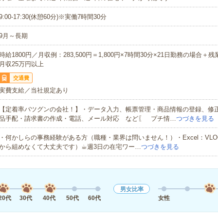
9:00-17:30(休憩60分)※実働7時間30分
9月～長期
時給1800円／月収例：283,500円＝1,800円×7時間30分×21日勤務の場合＋
月収25万円以上
交通費
実費支給／当社規定あり
【定着率バツグンの会社！】・データ入力、帳票管理・商品情報の登録、修
品手配・請求書の作成・電話、メール対応 など〖 プチ情…
つづきを見る
・何かしらの事務経験がある方（職種・業界は問いません！）・Excel：VLO
から組めなくて大丈夫です）☕︎週3日の在宅ワー…
つづきを見る
男女比率
20代
30代
40代
50代
60代
女性