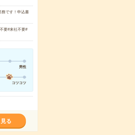
業務です！申込書
不要#来社不要#
男性
コツコツ
く見る