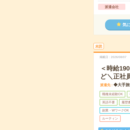
派遣会社
気
未読
掲載日
2026/08/07
＜時給1
ど＼正社
◆大手旅
派遣先
職種未経験OK
英語不要
履歴
副業・WワークOK
ルーティン