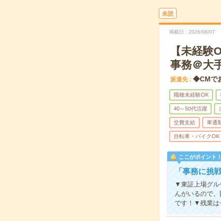
未読
掲載日
2026/08/07
【未経験
事務＠大
◆CMで
派遣先
職種未経験OK
40～50代活躍
交費支給
車通
自転車・バイクOK
ここがポイント
「事務に挑
▼東証上場グル
んがいるので、
です！▼残業は