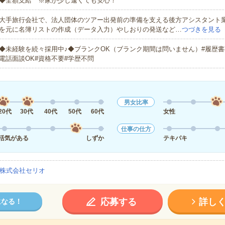
◆全額支給 ※家が少し遠くても安心！
大手旅行会社で、法人団体のツアー出発前の準備を支える後方アシスタント
を元に名簿リストの作成（データ入力）やしおりの発送など…
つづきを見る
◆未経験を続々採用中♪◆ブランクOK（ブランク期間は問いません）#履歴書
電話面談OK#資格不要#学歴不問
男女比率
20代
30代
40代
50代
60代
女性
仕事の仕方
活気がある
しずか
テキパキ
株式会社セリオ
応募する
詳し
になる！