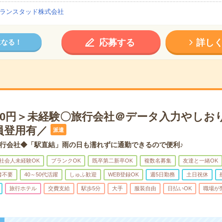
ランスタッド株式会社
応募する
詳し
になる！
900円＞未経験〇旅行会社＠データ入力やしお
員登用有／
派遣
行会社◆「駅直結」雨の日も濡れずに通勤できるので便利♪
社会人未経験OK
ブランクOK
既卒第二新卒OK
複数名募集
友達と一緒OK
書不要
40～50代活躍
しゅふ歓迎
WEB登録OK
週5日勤務
土日祝休
旅行ホテル
交費支給
駅歩5分
大手
服装自由
日払いOK
職場が