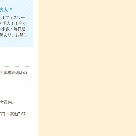
求人＊
そオフィスワー
ア求人！！今が
典多数！毎日通
弁当あり。お昼ご
代の事務未経験の
考案内♪
 × 実働7.67