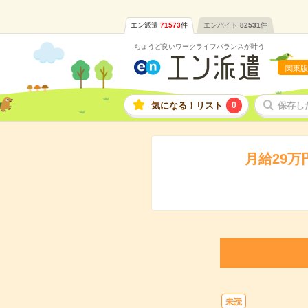
エン派遣
71573
件
エンバイト
82531
件
ちょうど良いワークライフバランスが叶う
関東版
気になる！リスト
0
保存し
月給29
未読