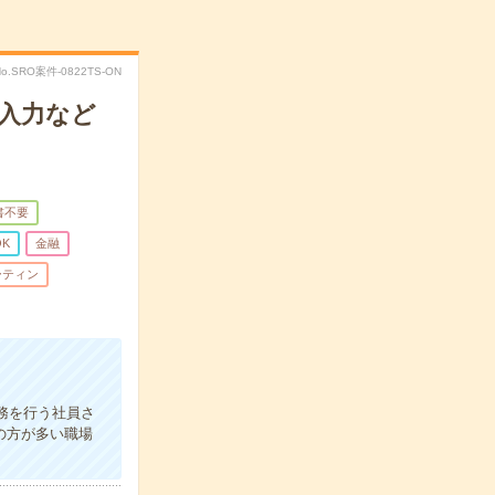
No.SRO案件-0822TS-ON
入力など
書不要
K
金融
ーティン
務を行う社員さ
の方が多い職場