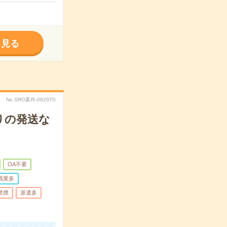
く見る
No.SRO案件-0820TS
りの発送な
OA不要
残業多
禁煙
派遣多