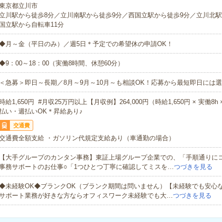
東京都立川市
立川駅から徒歩8分／立川南駅から徒歩9分／西国立駅から徒歩9分／立川北駅
国立駅から自転車11分
◆月～金（平日のみ）／週5日＊予定での希望休の申請OK！
◆9：00～18：00（実働8時間、休憩60分）
＜急募＞即日～長期／8月～9月～10月～も相談OK！応募から最短即日には選
時給1,650円 #月収25万円以上【月収例】264,000円（時給1,650円 × 実働8h
払い・週払いOK＊昇給あり♪
交通費
交通費全額支給 ・ガソリン代規定支給あり（車通勤の場合）
【大手グループのカンタン事務】東証上場グループ企業での、「手順通りに
事務サポートのお仕事○「1つひとつ丁寧に確認してミスを…
つづきを見る
◆未経験OK◆ブランクOK（ブランク期間は問いません）【未経験でも安心
サポート業務が好きな方ならオフィスワーク未経験でも大…
つづきを見る