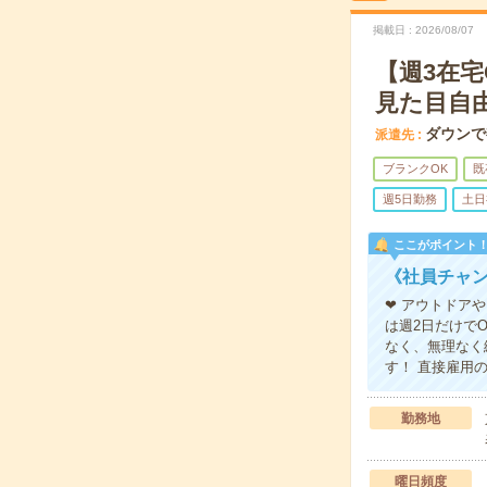
掲載日
2026/08/07
【週3在
見た目自
ダウンで
派遣先
ブランクOK
既
週5日勤務
土日
ここがポイント
《社員チャン
❤ アウトドア
は週2日だけで
なく、無理なく
す！ 直接雇用
勤務地
曜日頻度