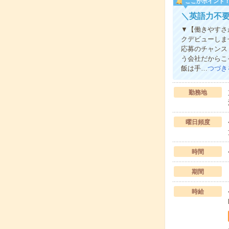
ここがポイント
＼英語力不
▼【働きやすさ
クデビューしま
応募のチャンス
う会社だからこ
飯は手…
つづき
勤務地
曜日頻度
時間
期間
時給