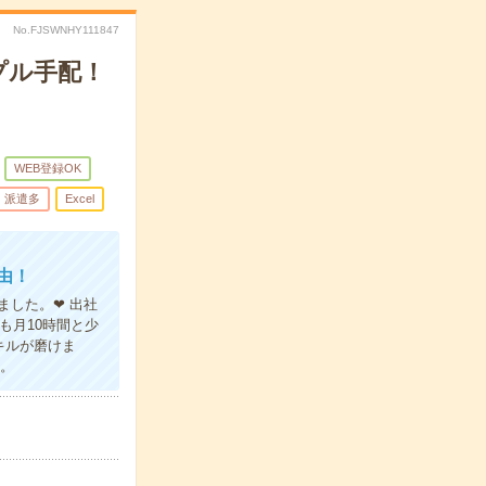
No.FJSWNHY111847
プル手配！
WEB登録OK
派遣多
Excel
由！
ました。❤ 出社
も月10時間と少
キルが磨けま
ね。