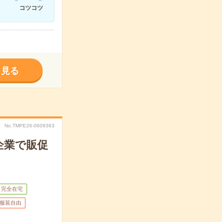
コツコツ
く見る
No.TMPE26-0609363
企業で販促
完全在宅
服装自由