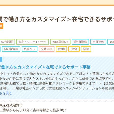
時間で働き方をカスタマイズ＞在宅できるサポ
遣
～50代活躍
在宅・リモートワーク
WEB登録OK
週4日勤務
土日祝休
1
5ｈ以内OK
残業なし
交費支給
Word
Excel
語学
！
で働き方をカスタマイズ＞在宅できるサポート事務
活躍中！＜＊自分らしく働き方をカスタマイズできるレア求人＊＞英語スキルやA
あなたが身に着けてきたスキルを活かしながら、さらに成長できる環境です
20時間勤務で日数・時間は調整可能＊テレワークも併用できます！＞【企業
活用し、工場や社会インフラ向けの自動化システムやソリューションを提供
きを見る
東京都武蔵野市
三鷹駅から徒歩11分／吉祥寺駅から徒歩18分