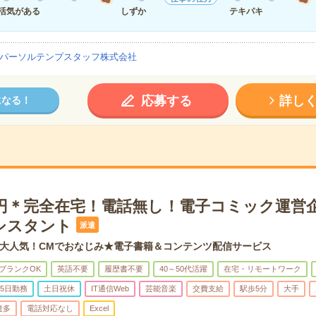
活気がある
しずか
テキパキ
パーソルテンプスタッフ株式会社
応募する
詳し
になる！
00円＊完全在宅！電話無し！電子コミック運営
シスタント
派遣
大人気！CMでおなじみ★電子書籍＆コンテンツ配信サービス
ブランクOK
英語不要
履歴書不要
40～50代活躍
在宅・リモートワーク
5日勤務
土日祝休
IT通信Web
芸能音楽
交費支給
駅歩5分
大手
遣多
電話対応なし
Excel