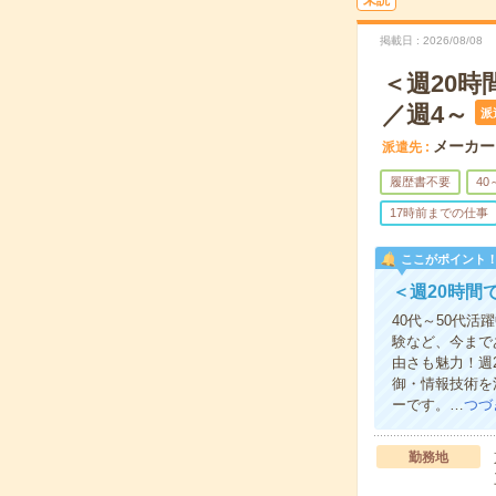
未読
掲載日
2026/08/08
＜週20
／週4～
派
メーカー
派遣先
履歴書不要
40
17時前までの仕事
ここがポイント
＜週20時間
40代～50代
験など、今まで
由さも魅力！週
御・情報技術を
ーです。…
つづ
勤務地