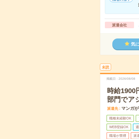
派遣会社
気
未読
掲載日
2026/08/08
時給19
部門でア
マンガが
派遣先
職種未経験OK
WEB登録OK
週
職場が禁煙
派