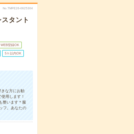
No.TMPE26-0625304
アシスタント
WEB登録OK
5ｈ以内OK
好きな方にお勧
で使用します！
スも整います＊服
ッフ。あなたの