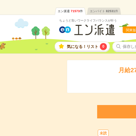
エン派遣
71573
件
エンバイト
82531
件
ちょうど良いワークライフバランスが叶う
関東版
気になる！リスト
0
保存し
月給2
未読