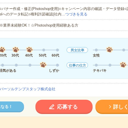
○バナー作成・修正(Photoshop使用)○キャンペーン内容の確認・データ登録○
elへのデータ転記○権利許諾確認(社内…
つづきを見る
※業界未経験OK！☆Photoshop使用経験ある方
男女比率
20代
30代
40代
50代
60代
女性
仕事の仕方
活気がある
しずか
テキパキ
パーソルテンプスタッフ株式会社
応募する
詳し
になる！