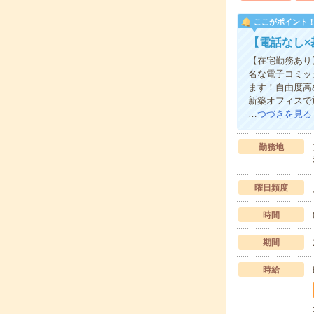
ここがポイント
【電話なし
【在宅勤務あり
名な電子コミッ
ます！自由度高
新築オフィスで
…
つづきを見る
勤務地
曜日頻度
時間
期間
時給