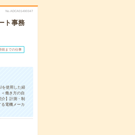
No.ADCA01490347
ート事務
6時前までの仕事
Iを使用した経
。＜働き方の自
紹介】計測・制
する電機メーカ