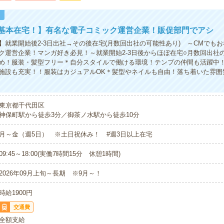
！
×基本在宅！】有名な電子コミック運営企業！販促部門でアシ
】就業開始後2-3日出社→その後在宅(月数回出社の可能性あり) ～CMでも
ク運営企業！マンガ好き必見！～就業開始2-3日後からほぼ在宅○月数回出社
め！服装・髪型フリー＊自分スタイルで働ける環境！テンプの仲間も活躍中！
施設も充実！！服装はカジュアルOK＊髪型やネイルも自由！落ち着いた雰囲
東京都千代田区
神保町駅から徒歩3分／御茶ノ水駅から徒歩10分
月～金（週5日） ※土日祝休み！ #週3日以上在宅
09:45～18:00(実働7時間15分 休憩1時間)
2026年09月上旬～長期 ※9月～！
時給1900円
交通費
全額支給