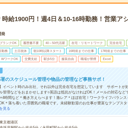
時給1900円！週4日＆10-16時勤務！営業
開発
ブランクOK
履歴書不要
40～50代活躍
在宅・リモートワーク
完全在宅
日勤務
土日祝休
朝10時以降スタート
16時前までの仕事
17時前までの仕事
・WワークOK
交費支給
駅歩5分
服装自由
職場が禁煙
Excel
！
部署のスケジュール管理や物品の管理など事務サポ！
】イベント時のみ出社、それ以外は完全在宅を想定しています サポートが
ル管理などをおまかせします○英語は抵抗がなければOK！メールの対応など
週5×4時間など＊働き方えらべます！激レア＊ほぼ在宅！ワークライフバラン
OK＊落ち着いた雰囲気の職場です。未経験歓迎のお仕事が豊富なテンプスタ
を見る
東京都港区
赤坂見附駅から徒歩5分／永田町駅から徒歩5分