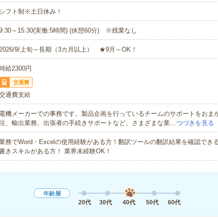
シフト制※土日休み！
9:30～15:30(実働:5時間) (休憩60分) ※残業なし
2026/9/上旬～長期（3カ月以上） ★9月～OK！
時給2300円
交通費
交通費支給
電機メーカーでの事務です。製品企画を行っているチームのサポートをおま
注、輸出業務、出張者の手続きサポートなど、さまざまな業…
つづきを見る
業務でWord・Excelの使用経験がある方！翻訳ツールの翻訳結果を確認でき
書きスキルがある方！ 業界未経験OK！
年齢層
20代
30代
40代
50代
60代