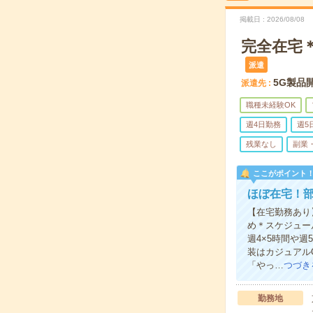
掲載日
2026/08/08
完全在宅＊
派遣
5G製品
派遣先
職種未経験OK
週4日勤務
週5
残業なし
副業
ここがポイント
ほぼ在宅！
【在宅勤務あり
め＊スケジュー
週4×5時間や
装はカジュアル
「やっ…
つづき
勤務地