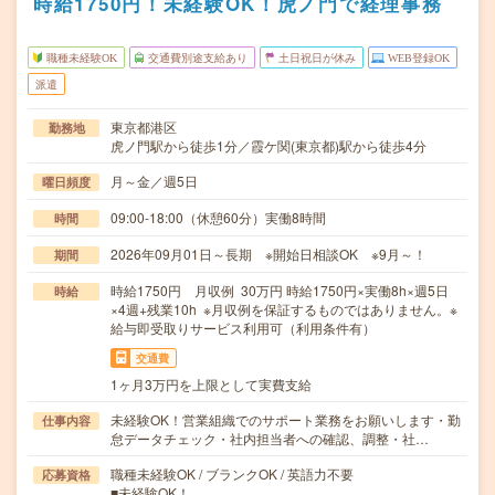
時給1750円！未経験OK！虎ノ門で経理事務
職種未経験OK
交通費別途支給あり
土日祝日が休み
WEB登録OK
派遣
東京都港区
勤務地
虎ノ門駅から徒歩1分／霞ケ関(東京都)駅から徒歩4分
月～金／週5日
曜日頻度
09:00-18:00（休憩60分）実働8時間
時間
2026年09月01日～長期 ※開始日相談OK ※9月～！
期間
時給1750円 月収例 30万円 時給1750円×実働8h×週5日
時給
×4週+残業10h ※月収例を保証するものではありません。※
給与即受取りサービス利用可（利用条件有）
交通費
1ヶ月3万円を上限として実費支給
未経験OK！営業組織でのサポート業務をお願いします・勤
仕事内容
怠データチェック・社内担当者への確認、調整・社…
職種未経験OK / ブランクOK / 英語力不要
応募資格
■未経験OK！