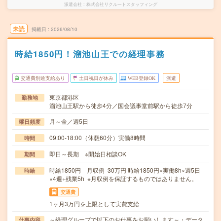
派遣会社
株式会社リクルートスタッフィング
未読
掲載日
2026/08/10
時給1850円！溜池山王での経理事務
交通費別途支給あり
土日祝日が休み
WEB登録OK
派遣
東京都港区
勤務地
溜池山王駅から徒歩4分／国会議事堂前駅から徒歩7分
月～金／週5日
曜日頻度
09:00-18:00（休憩60分）実働8時間
時間
即日～長期 ※開始日相談OK
期間
時給1850円 月収例 30万円 時給1850円×実働8h×週5日
時給
×4週+残業5h ※月収例を保証するものではありません。
交通費
1ヶ月3万円を上限として実費支給
～経理グループで以下のお仕事をお願いします～・データ
仕事内容