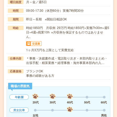
月～金／週5日
曜日頻度
09:00-17:30（休憩60分）実働7時間30分
時間
即日～長期 ※開始日相談OK
期間
時給1850円 月収例 29万円 時給1850円×実働7h30m×週5
時給
日×4週+残業10h ※月収例を保証するものではありませ
ん。
交通費
1ヶ月3万円を上限として実費支給
＊事務・決裁書作成・電話取り次ぎ・本部内取りまとめ・
仕事内容
出張手配・精算業務＊経理事務・海外事業本部内の入…
ブランクOK
応募資格
事務の経験がある方
職場の雰囲気
年齢層
20代
30代
40代
50代
60代
男女比率
女性
男性