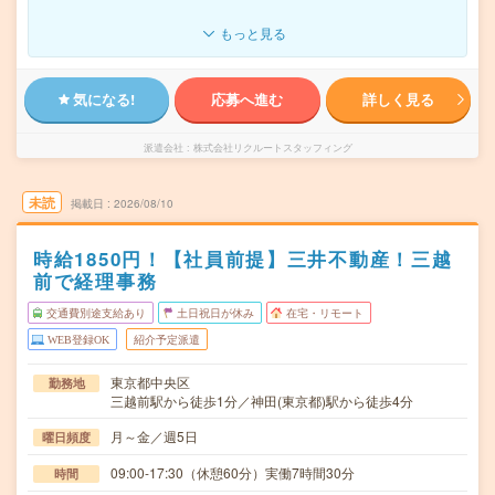
もっと見る
気になる!
応募へ進む
詳しく見る
派遣会社
株式会社リクルートスタッフィング
未読
掲載日
2026/08/10
時給1850円！【社員前提】三井不動産！三越
前で経理事務
交通費別途支給あり
土日祝日が休み
在宅・リモート
WEB登録OK
紹介予定派遣
東京都中央区
勤務地
三越前駅から徒歩1分／神田(東京都)駅から徒歩4分
月～金／週5日
曜日頻度
09:00-17:30（休憩60分）実働7時間30分
時間