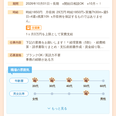
2026年10月01日～長期 ※開始日相談OK ※10月～！
期間
時給1850円 月収例 29万円 時給1850円×実働7h30m×週5
時給
日×4週+残業10h ※月収例を保証するものではありませ
ん。
交通費
1ヶ月3万円を上限として実費支給
下記の業務をお願いします！＊経理業務（5割）・経費精
仕事内容
算・請求書取りまとめ・支払依頼書作成・資金繰り取…
ブランクOK / 英語力不要
応募資格
事務の経験がある方
職場の雰囲気
年齢層
20代
30代
40代
50代
60代
男女比率
女性
男性
もっと見る