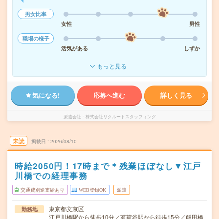
男女比率
女性
男性
職場の様子
活気がある
しずか
もっと見る
気になる!
応募へ進む
詳しく見る
派遣会社
株式会社リクルートスタッフィング
未読
掲載日
2026/08/10
時給2050円！17時まで＊残業ほぼなし▼江戸
川橋での経理事務
交通費別途支給あり
WEB登録OK
派遣
東京都文京区
勤務地
江戸川橋駅から徒歩10分／茗荷谷駅から徒歩15分／飯田橋