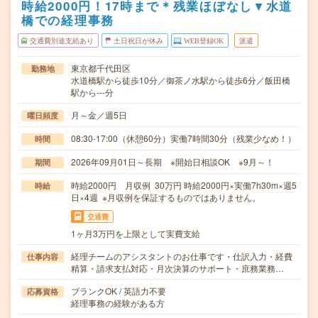
時給2000円！17時まで＊残業ほぼなし▼水道
橋での経理事務
交通費別途支給あり
土日祝日が休み
WEB登録OK
派遣
東京都千代田区
勤務地
水道橋駅から徒歩10分／御茶ノ水駅から徒歩6分／飯田橋
駅から---分
月～金／週5日
曜日頻度
08:30-17:00（休憩60分）実働7時間30分（残業少なめ！）
時間
2026年09月01日～長期 ※開始日相談OK ※9月～！
期間
時給2000円 月収例 30万円 時給2000円×実働7h30m×週5
時給
日×4週 ※月収例を保証するものではありません。
交通費
1ヶ月3万円を上限として実費支給
経理チームのアシスタントのお仕事です・仕訳入力・経費
仕事内容
精算・請求支払対応・月次決算のサポート・庶務業務…
ブランクOK / 英語力不要
応募資格
経理事務の経験がある方