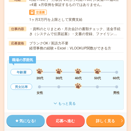
×4週 ※月収例を保証するものではありません。
交通費
1ヶ月3万円を上限として実費支給
・資料のとりまとめ・月次会計の書類チェック、送金手続
仕事内容
き（システムで伝票起案）・文書の登録、ファイリン…
ブランクOK / 英語力不要
応募資格
経理事務の経験＋Excel：VLOOKUP関数ができる方
職場の雰囲気
年齢層
20代
30代
40代
50代
60代
男女比率
女性
男性
もっと見る
気になる!
応募へ進む
詳しく見る