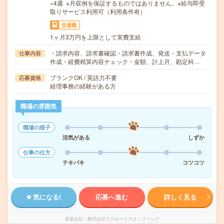
×4週 ※月収例を保証するものではありません。※給与即受
取りサービス利用可（利用条件有）
交通費
1ヶ月3万円を上限として実費支給
・請求内容、請求書確認・請求書作成、発送・支払データ
仕事内容
作成・経費精算内容チェック・金額、計上月、勘定科…
ブランクOK / 英語力不要
応募資格
経理事務の経験がある方
職場の雰囲気
職場の様子
活気がある
しずか
仕事の仕方
テキパキ
コツコツ
気になる!
応募へ進む
詳しく見る
派遣会社
株式会社リクルートスタッフィング