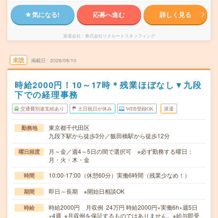
気になる!
応募へ進む
詳しく見る
派遣会社
株式会社リクルートスタッフィング
未読
掲載日
2026/08/10
時給2000円！10～17時＊残業ほぼなし▼九段
下での経理事務
交通費別途支給あり
土日祝日が休み
WEB登録OK
派遣
東京都千代田区
勤務地
九段下駅から徒歩3分／飯田橋駅から徒歩12分
月～金／週4～5日の間で選択可 ※必ず勤務する曜日：
曜日頻度
月・火・木・金
10:00-17:00（休憩60分）実働6時間（残業少なめ！）
時間
即日～長期 ※開始日相談OK
期間
時給2000円 月収例 24万円 時給2000円×実働6h×週5日
時給
×4週 ※月収例を保証するものではありません。※給与即受