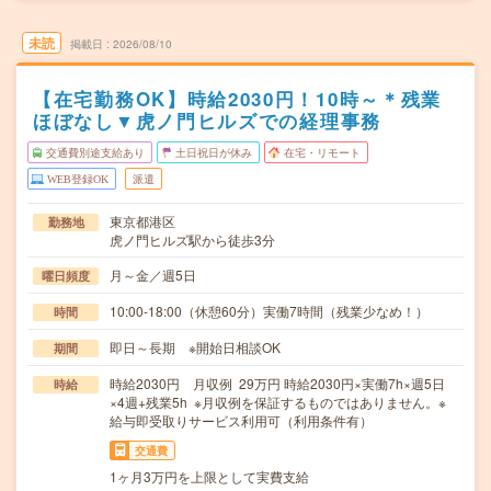
未読
掲載日
2026/08/10
【在宅勤務OK】時給2030円！10時～＊残業
ほぼなし▼虎ノ門ヒルズでの経理事務
交通費別途支給あり
土日祝日が休み
在宅・リモート
WEB登録OK
派遣
東京都港区
勤務地
虎ノ門ヒルズ駅から徒歩3分
月～金／週5日
曜日頻度
10:00-18:00（休憩60分）実働7時間（残業少なめ！）
時間
即日～長期 ※開始日相談OK
期間
時給2030円 月収例 29万円 時給2030円×実働7h×週5日
時給
×4週+残業5h ※月収例を保証するものではありません。※
給与即受取りサービス利用可（利用条件有）
交通費
1ヶ月3万円を上限として実費支給