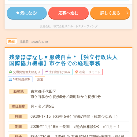
気になる!
応募へ進む
詳しく見る
派遣会社
株式会社リクルートスタッフィング
未読
掲載日
2026/08/10
残業ほぼなし▼服装自由＊【独立行政法人
国際協力機構】市ケ谷での経理事務
交通費別途支給あり
土日祝日が休み
在宅・リモート
WEB登録OK
派遣
東京都千代田区
勤務地
市ケ谷駅から徒歩8分／麹町駅から徒歩1分
月～金／週5日
曜日頻度
09:30-17:15（休憩45分）実働7時間（残業少なめ！）
時間
2026年11月16日～長期 ※開始日相談OK ※11月～！
期間
時給1730円 月収例 24万円 時給1730円×実働7h×週5日
時給