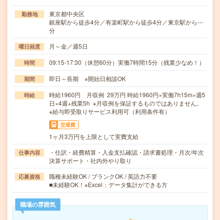
東京都中央区
勤務地
銀座駅から徒歩4分／有楽町駅から徒歩4分／東京駅から---
分
月～金／週5日
曜日頻度
09:15-17:30（休憩60分）実働7時間15分（残業少なめ！）
時間
即日～長期 ※開始日相談OK
期間
時給1960円 月収例 29万円 時給1960円×実働7h15m×週5
時給
日×4週+残業5h ※月収例を保証するものではありません。
※給与即受取りサービス利用可（利用条件有）
交通費
1ヶ月3万円を上限として実費支給
・仕訳・経費精算・入金支払確認・請求書処理・月次/年次
仕事内容
決算サポート・社内外やり取り
職種未経験OK / ブランクOK / 英語力不要
応募資格
■未経験OK！※Excel：データ集計ができる方
職場の雰囲気