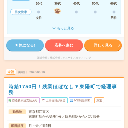
20代
30代
40代
50代
60代
男女比率
女性
男性
もっと見る
気になる!
応募へ進む
詳しく見る
派遣会社
株式会社リクルートスタッフィング
未読
掲載日
2026/08/10
時給1750円！残業ほぼなし▼東陽町で経理事
務
交通費別途支給あり
土日祝日が休み
WEB登録OK
派遣
東京都江東区
勤務地
東陽町駅から徒歩1分／錦糸町駅からバス15分
月～金／週5日
曜日頻度