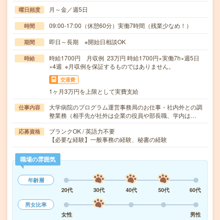
月～金／週5日
曜日頻度
09:00-17:00（休憩60分）実働7時間（残業少なめ！）
時間
即日～長期 ※開始日相談OK
期間
時給1700円 月収例 23万円 時給1700円×実働7h×週5日
時給
×4週 ※月収例を保証するものではありません。
交通費
1ヶ月3万円を上限として実費支給
大学病院のプログラム運営事務局のお仕事・社内外との調
仕事内容
整業務（相手先が社外は企業の役員や部長職、学内は…
ブランクOK / 英語力不要
応募資格
【必要な経験】一般事務の経験、秘書の経験
職場の雰囲気
年齢層
20代
30代
40代
50代
60代
男女比率
女性
男性