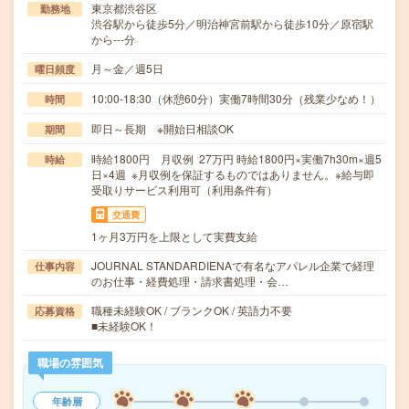
東京都渋谷区
勤務地
渋谷駅から徒歩5分／明治神宮前駅から徒歩10分／原宿駅
から---分
月～金／週5日
曜日頻度
10:00-18:30（休憩60分）実働7時間30分（残業少なめ！）
時間
即日～長期 ※開始日相談OK
期間
時給1800円 月収例 27万円 時給1800円×実働7h30m×週5
時給
日×4週 ※月収例を保証するものではありません。※給与即
受取りサービス利用可（利用条件有）
交通費
1ヶ月3万円を上限として実費支給
JOURNAL STANDARDIENAで有名なアパレル企業で経理
仕事内容
のお仕事・経費処理・請求書処理・会…
職種未経験OK / ブランクOK / 英語力不要
応募資格
■未経験OK！
職場の雰囲気
年齢層