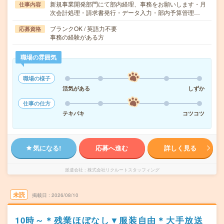
新規事業開発部門にて部内経理、事務をお願いします・月
仕事内容
次会計処理・請求書発行・データ入力・部内予算管理…
ブランクOK / 英語力不要
応募資格
事務の経験がある方
職場の雰囲気
職場の様子
活気がある
しずか
仕事の仕方
テキパキ
コツコツ
気になる!
応募へ進む
詳しく見る
派遣会社
株式会社リクルートスタッフィング
未読
掲載日
2026/08/10
10時～＊残業ほぼなし▼服装自由＊大手放送