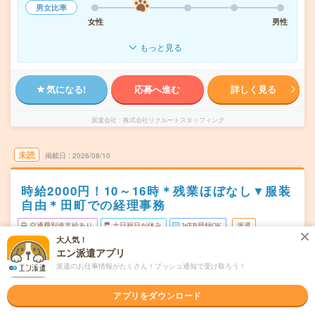
男女比率
女性
男性
もっと見る
気になる!
応募へ進む
詳しく見る
派遣会社
株式会社リクルートスタッフィング
未読
掲載日
2026/08/10
時給2000円！10～16時＊残業ほぼなし▼服装
自由＊田町での経理事務
交通費別途支給あり
土日祝日が休み
WEB登録OK
派遣
大人気！
エン派遣アプリ
東京都港区
勤務地
田町(東京都)駅から徒歩8分
派遣のお仕事情報がたくさん！プッシュ通知で受け取ろう！
月～金／週3～4日の間で選択可 ※必ず勤務する曜日：月
曜日頻度
アプリをダウンロード
10:00-16:00（休憩60分）実働5時間（残業少なめ！）
時間