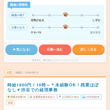
職場の雰囲気
職場の様子
活気がある
しずか
仕事の仕方
テキパキ
コツコツ
気になる!
応募へ進む
詳しく見る
派遣会社
株式会社リクルートスタッフィング
未読
掲載日
2026/08/10
時給1800円！10時～＊未経験OK！残業ほぼ
なし▼渋谷での経理事務
職種未経験OK
交通費別途支給あり
土日祝日が休み
WEB登録OK
派遣