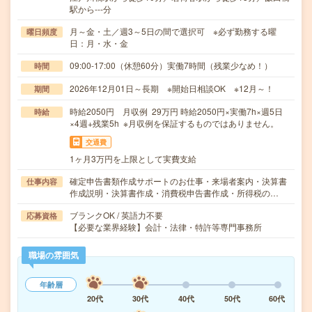
駅から---分
月～金・土／週3～5日の間で選択可 ※必ず勤務する曜
曜日頻度
日：月・水・金
09:00-17:00（休憩60分）実働7時間（残業少なめ！）
時間
2026年12月01日～長期 ※開始日相談OK ※12月～！
期間
時給2050円 月収例 29万円 時給2050円×実働7h×週5日
時給
×4週+残業5h ※月収例を保証するものではありません。
交通費
1ヶ月3万円を上限として実費支給
確定申告書類作成サポートのお仕事・来場者案内・決算書
仕事内容
作成説明・決算書作成・消費税申告書作成・所得税の…
ブランクOK / 英語力不要
応募資格
【必要な業界経験】会計・法律・特許等専門事務所
職場の雰囲気
年齢層
20代
30代
40代
50代
60代