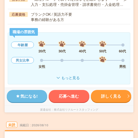
入力・支払処理・売掛金管理・請求書発行・入金処理…
ブランクOK / 英語力不要
応募資格
事務の経験がある方
職場の雰囲気
年齢層
20代
30代
40代
50代
60代
男女比率
女性
男性
もっと見る
気になる!
応募へ進む
詳しく見る
派遣会社
株式会社リクルートスタッフィング
未読
掲載日
2026/08/10