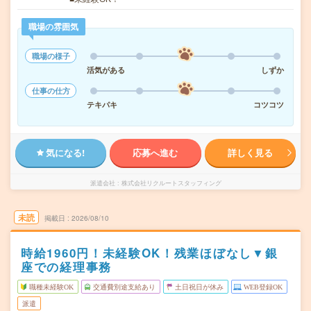
職場の雰囲気
職場の様子
活気がある
しずか
仕事の仕方
テキパキ
コツコツ
気になる!
応募へ進む
詳しく見る
派遣会社
株式会社リクルートスタッフィング
未読
掲載日
2026/08/10
時給1960円！未経験OK！残業ほぼなし▼銀
座での経理事務
職種未経験OK
交通費別途支給あり
土日祝日が休み
WEB登録OK
派遣