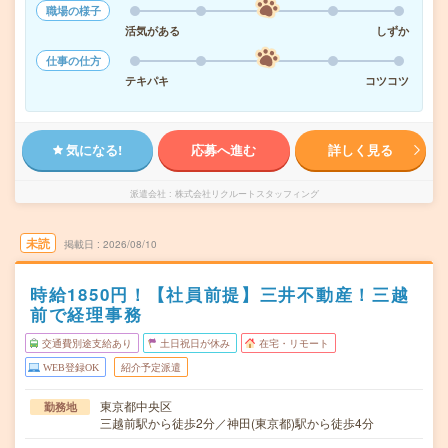
職場の様子
活気がある
しずか
仕事の仕方
テキパキ
コツコツ
気になる!
応募へ進む
詳しく見る
派遣会社
株式会社リクルートスタッフィング
未読
掲載日
2026/08/10
時給1850円！【社員前提】三井不動産！三越
前で経理事務
交通費別途支給あり
土日祝日が休み
在宅・リモート
WEB登録OK
紹介予定派遣
東京都中央区
勤務地
三越前駅から徒歩2分／神田(東京都)駅から徒歩4分