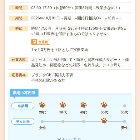
08:30-17:30（休憩60分）実働8時間（残業少なめ！）
時間
2026年10月01日～長期 ※開始日相談OK ※10月～！
期間
時給1750円 月収例 28万円 時給1750円×実働8h×週5日
時給
×4週 ※月収例を保証するものではありません。
交通費
1ヶ月3万円を上限として実費支給
大手ゼネコン設計部にて・簡単な資料作成のサポート・備
仕事内容
品発注や、郵便物などの対応・名刺作成、デスク周り…
ブランクOK / 英語力不要
応募資格
事務の経験がある方
職場の雰囲気
年齢層
20代
30代
40代
50代
60代
男女比率
女性
男性
もっと見る