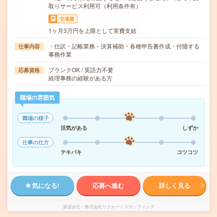
取りサービス利用可（利用条件有）
交通費
1ヶ月3万円を上限として実費支給
・仕訳・記帳業務・決算補助・各種申告書作成・付随する
仕事内容
事務作業
ブランクOK / 英語力不要
応募資格
経理事務の経験がある方
職場の雰囲気
職場の様子
活気がある
しずか
仕事の仕方
テキパキ
コツコツ
気になる!
応募へ進む
詳しく見る
派遣会社
株式会社リクルートスタッフィング