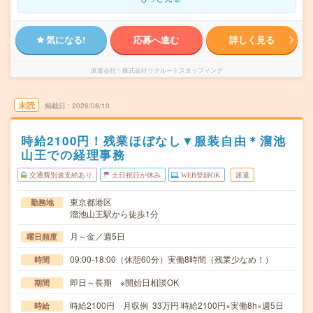
気になる!
応募へ進む
詳しく見る
派遣会社
株式会社リクルートスタッフィング
未読
掲載日
2026/08/10
時給2100円！残業ほぼなし▼服装自由＊溜池
山王での経理事務
交通費別途支給あり
土日祝日が休み
WEB登録OK
派遣
東京都港区
勤務地
溜池山王駅から徒歩1分
月～金／週5日
曜日頻度
09:00-18:00（休憩60分）実働8時間（残業少なめ！）
時間
即日～長期 ※開始日相談OK
期間
時給2100円 月収例 33万円 時給2100円×実働8h×週5日
時給