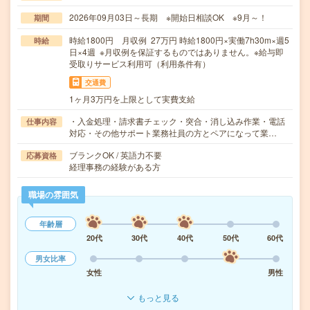
2026年09月03日～長期 ※開始日相談OK ※9月～！
期間
時給1800円 月収例 27万円 時給1800円×実働7h30m×週5
時給
日×4週 ※月収例を保証するものではありません。※給与即
受取りサービス利用可（利用条件有）
交通費
1ヶ月3万円を上限として実費支給
・入金処理・請求書チェック・突合・消し込み作業・電話
仕事内容
対応・その他サポート業務社員の方とペアになって業…
ブランクOK / 英語力不要
応募資格
経理事務の経験がある方
職場の雰囲気
年齢層
20代
30代
40代
50代
60代
男女比率
女性
男性
もっと見る