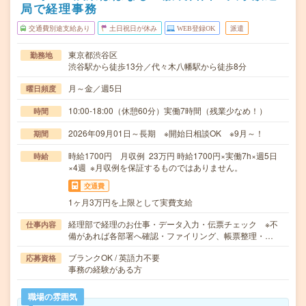
局で経理事務
交通費別途支給あり
土日祝日が休み
WEB登録OK
派遣
東京都渋谷区
勤務地
渋谷駅から徒歩13分／代々木八幡駅から徒歩8分
月～金／週5日
曜日頻度
10:00-18:00（休憩60分）実働7時間（残業少なめ！）
時間
2026年09月01日～長期 ※開始日相談OK ※9月～！
期間
時給1700円 月収例 23万円 時給1700円×実働7h×週5日
時給
×4週 ※月収例を保証するものではありません。
交通費
1ヶ月3万円を上限として実費支給
経理部で経理のお仕事・データ入力・伝票チェック ※不
仕事内容
備があれば各部署へ確認・ファイリング、帳票整理・…
ブランクOK / 英語力不要
応募資格
事務の経験がある方
職場の雰囲気