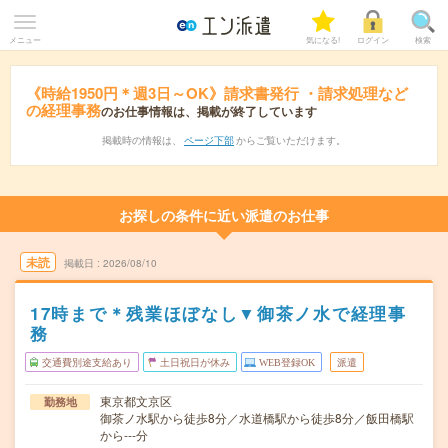
メニュー
気になる!
ログイン
検索
《時給1950円＊週3日～OK》請求書発行 ・請求処理など
の経理事務
のお仕事情報は、掲載が終了しています
掲載時の情報は、
ページ下部
からご覧いただけます。
お探しの条件に近い派遣のお仕事
未読
掲載日
2026/08/10
17時まで＊残業ほぼなし▼御茶ノ水で経理事
務
交通費別途支給あり
土日祝日が休み
WEB登録OK
派遣
東京都文京区
勤務地
御茶ノ水駅から徒歩8分／水道橋駅から徒歩8分／飯田橋駅
から---分