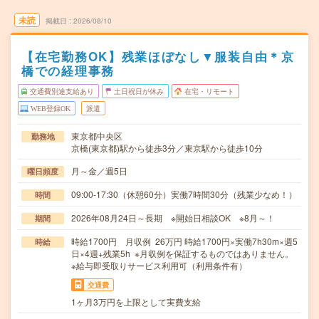
未読
掲載日
2026/08/10
【在宅勤務OK】残業ほぼなし▼服装自由＊京
橋での経理事務
交通費別途支給あり
土日祝日が休み
在宅・リモート
WEB登録OK
派遣
東京都中央区
勤務地
京橋(東京都)駅から徒歩3分／東京駅から徒歩10分
月～金／週5日
曜日頻度
09:00-17:30（休憩60分）実働7時間30分（残業少なめ！）
時間
2026年08月24日～長期 ※開始日相談OK ※8月～！
期間
時給1700円 月収例 26万円 時給1700円×実働7h30m×週5
時給
日×4週+残業5h ※月収例を保証するものではありません。
※給与即受取りサービス利用可（利用条件有）
交通費
1ヶ月3万円を上限として実費支給