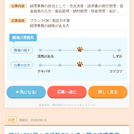
経理事務の担当として・月次決算・請求書の発行管理・資
仕事内容
金繰表の入力・振込処理・納付処理・預金管理・会計…
ブランクOK / 英語力不要
応募資格
経理事務の経験がある方
職場の雰囲気
職場の様子
活気がある
しずか
仕事の仕方
テキパキ
コツコツ
気になる!
応募へ進む
詳しく見る
派遣会社
株式会社リクルートスタッフィング
未読
掲載日
2026/08/10