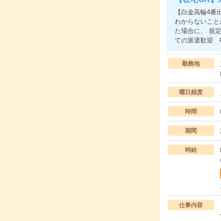
【白金高輪4番
わからないこと
た場合に、 規
ての派遣歓迎 
勤務地
曜日頻度
時間
期間
時給
仕事内容