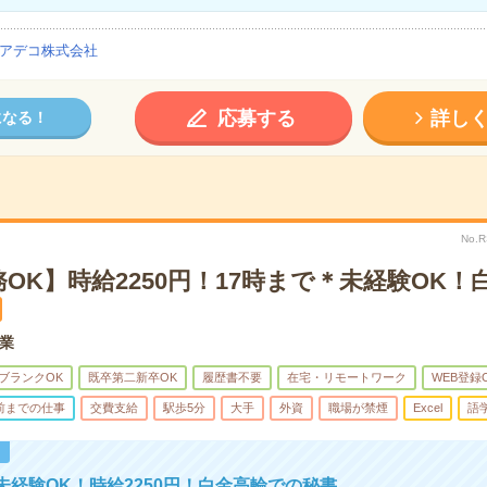
アデコ株式会社
応募する
詳し
になる！
No.
OK】時給2250円！17時まで＊未経験OK！
業
ブランクOK
既卒第二新卒OK
履歴書不要
在宅・リモートワーク
WEB登録
時前までの仕事
交費支給
駅歩5分
大手
外資
職場が禁煙
Excel
語
！
未経験OK！時給2250円！白金高輪での秘書