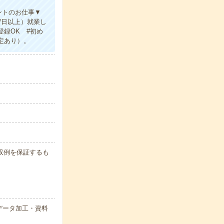
ントのお仕事▼
/日以上）就業し
録OK #初め
定あり）。
※月収例を保証するも
データ加工・資料