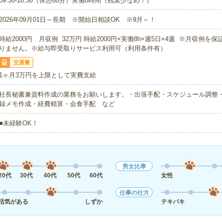
09:30-18:30（休憩60分）実働8時間（残業少なめ！）
2026年09月01日～長期 ※開始日相談OK ※9月～！
時給2000円 月収例 32万円 時給2000円×実働8h×週5日×4週 ※月収例を
りません。※給与即受取りサービス利用可（利用条件有）
交通費
1ヶ月3万円を上限として実費支給
社長秘書兼資料作成の業務をお願いします。・出張手配・スケジュール調整
録メモ作成・経費精算・会食手配 など
■未経験OK！
男女比率
20代
30代
40代
50代
60代
女性
仕事の仕方
活気がある
しずか
テキパキ