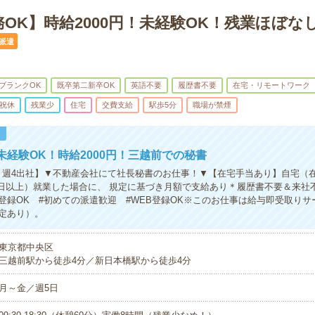
OK】時給2000円！未経験OK！残業ほぼな
派遣
ブランクOK
既卒第二新卒OK
英語不要
履歴書不要
在宅・リモートワーク
祝休
残業少
住宅
交費支給
駅歩5分
職場が禁煙
！
未経験OK！時給2000円！三越前での秘書
：週4出社】▼不動産会社にて社長秘書のお仕事！▼【在宅手当あり】自宅（
/日以上）就業した場合に、 規定に基づき月額で支給あり＊履歴書不要＆来社
b登録OK #初めての派遣歓迎 #WEB登録OK※このお仕事は給与即受取り
定あり）。
東京都中央区
三越前駅から徒歩4分／新日本橋駅から徒歩4分
月～金／週5日