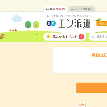
エン派遣
71573
件
エンバイト
82531
件
ちょうど良いワークライフバランスが叶う
関東版
気になる！リスト
0
保存し
月給3
未読