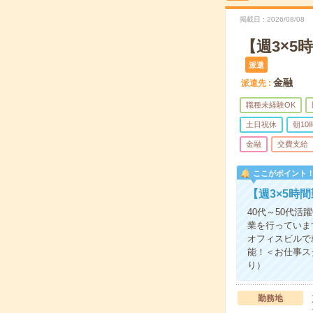
掲載日
2026/08/08
【週3×
派遣
金融
派遣先
職種未経験OK
土日祝休
朝1
金融
交費支給
ここがポイント
【週3×5時
40代～50代
業を行っていま
オフィスビルで
能！＜お仕事ス
り）
勤務地