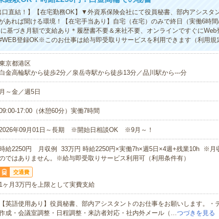
出口直結！】【在宅勤務OK】▼外資系保険会社にて役員秘書、部内アシスタ
があれば聞ける環境！【在宅手当あり】自宅（在宅）のみで終日（実働6時間
定に基づき月額で支給あり＊履歴書不要＆来社不要、オンラインですぐにWeb登
#WEB登録OK※このお仕事は給与即受取りサービスを利用できます（利用規
東京都港区
白金高輪駅から徒歩2分／泉岳寺駅から徒歩13分／品川駅から---分
月～金／週5日
09:00-17:00（休憩60分）実働7時間
2026年09月01日～長期 ※開始日相談OK ※9月～！
時給2250円 月収例 33万円 時給2250円×実働7h×週5日×4週+残業10h 
のではありません。※給与即受取りサービス利用可（利用条件有）
交通費
1ヶ月3万円を上限として実費支給
【英語使用あり】役員秘書、部内アシスタントのお仕事をお願いします。・
作成・会議室調整・日程調整・来訪者対応・社内外メール（…
つづきを見る