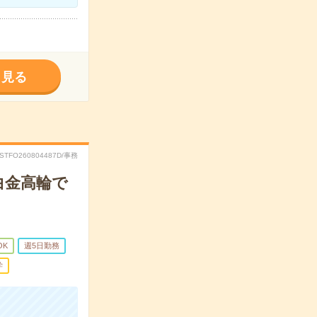
く見る
RSTFO260804487D/事務
白金高輪で
OK
週5日勤務
学