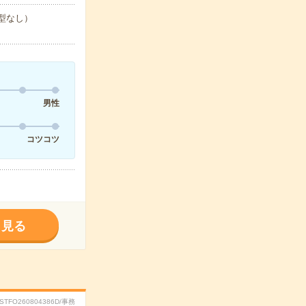
ひな型なし）
男性
コツコツ
く見る
RSTFO260804386D/事務