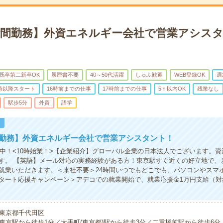
5時間勤務】外資エネルギー会社で営業アシス
既卒第二新卒OK
履歴書不要
40～50代活躍
しゅふ歓迎
WEB登録OK
週
0時以降スタート
16時前までの仕事
17時前までの仕事
5ｈ以内OK
残業なし
駅歩5分
外資
語学
！
間勤務】外資エネルギー会社で営業アシスタント！
活躍中！<10時始業！>【企業紹介】グローバル企業の日本法人でございます。
す。 【英語】メール対応の実務経験がある方！東京駅すぐ近くの好立地で、
就業いただきます。＜来社不要＞24時間いつでもどこでも、パソコンやスマ
タート応援キャンペーン＞アデコでの就業開始で、就業応援金1万円支給（対
東京都千代田区
東京駅から徒歩1分／大手町(東京都)駅から徒歩3分／二重橋前駅から徒歩6分