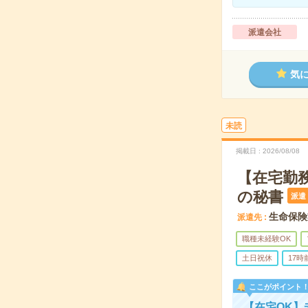
派遣会社
気
未読
掲載日
2026/08/08
【在宅勤務
の秘書
派遣
生命保険
派遣先
職種未経験OK
土日祝休
17
ここがポイント
【在宅OK】