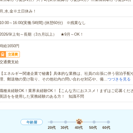
月,水,金※土日休み！
10:00～16:00(実働:5時間) (休憩60分) ※残業なし
2026/9/上旬～長期（3カ月以上） ★9月～OK！
時給1650円
交通費
交通費支給
【エネルギー関連企業で秘書】具体的な業務は、社員の出張に伴う宿泊手配
理、郵送物の受け取り、その他社内の問い合わせ対応や、備…
つづきを見る
職種未経験OK！業界未経験OK！【こんな方におススメ！まずはご応募くだ
英語をを使用した実務経験のある方！ 知識不問
年齢層
20代
30代
40代
50代
60代