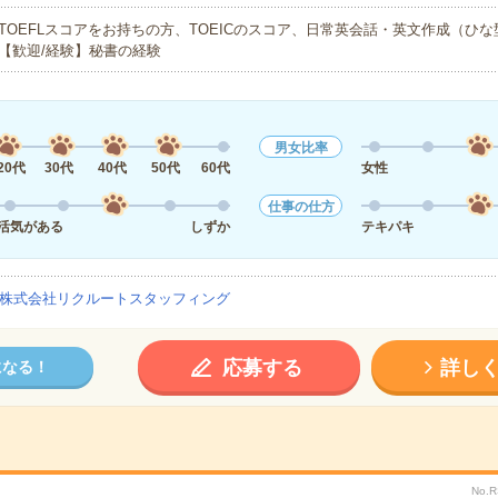
TOEFLスコアをお持ちの方、TOEICのスコア、日常英会話・英文作成（
【歓迎/経験】秘書の経験
男女比率
20代
30代
40代
50代
60代
女性
仕事の仕方
活気がある
しずか
テキパキ
株式会社リクルートスタッフィング
応募する
詳し
になる！
No.