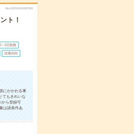
No.ADCA01492580
タント！
2～3日勤務
扶養控内
資源にかかわる事
とてもきれいな
ホから登録可
象は諸条件あ