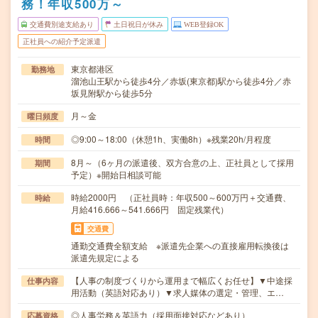
務！年収500万～
交通費別途支給あり
土日祝日が休み
WEB登録OK
正社員への紹介予定派遣
東京都港区
勤務地
溜池山王駅から徒歩4分／赤坂(東京都)駅から徒歩4分／赤
坂見附駅から徒歩5分
月～金
曜日頻度
◎9:00～18:00（休憩1h、実働8h）※残業20h/月程度
時間
8月～（6ヶ月の派遣後、双方合意の上、正社員として採用
期間
予定）※開始日相談可能
時給2000円 （正社員時：年収500～600万円＋交通費、
時給
月給416.666～541.666円 固定残業代）
交通費
通勤交通費全額支給 ※派遣先企業への直接雇用転換後は
派遣先規定による
【人事の制度づくりから運用まで幅広くお任せ】▼中途採
仕事内容
用活動（英語対応あり）▼求人媒体の選定・管理、エ…
◎人事労務＆英語力（採用面接対応などあり）
応募資格