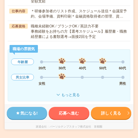
全額支給
＊研修参加者のリスト作成、スケジュール送信＊会議室予
仕事内容
約、会場準備、資料印刷＊金融資格取得者の管理、資…
職種未経験OK / ブランクOK / 英語力不要
応募資格
事務経験をお持ちの方【選考スケジュール】履歴書・職務
経歴書による書類選考→面接2回を予定
職場の雰囲気
年齢層
20代
30代
40代
50代
60代
男女比率
女性
男性
もっと見る
気になる!
応募へ進む
詳しく見る
派遣会社
パーソルテンプスタッフ株式会社 首都圏