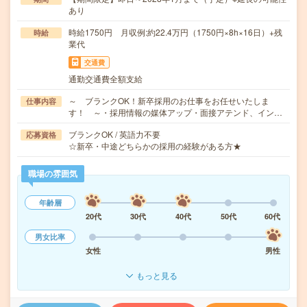
あり
時給1750円 月収例:約22.4万円（1750円×8h×16日）+残
時給
業代
交通費
通勤交通費全額支給
～ ブランクOK！新卒採用のお仕事をお任せいたしま
仕事内容
す！ ～・採用情報の媒体アップ・面接アテンド、イン…
ブランクOK / 英語力不要
応募資格
☆新卒・中途どちらかの採用の経験がある方★
職場の雰囲気
年齢層
20代
30代
40代
50代
60代
男女比率
女性
男性
もっと見る