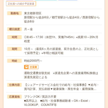
正社員への紹介予定派遣
東京都新宿区
勤務地
新宿駅から徒歩6分／都庁前駅から徒歩4分／西新宿駅から
徒歩8分
月～金
曜日頻度
◎8:45～17:30（休憩1h、実働7h45m）※残業10～20h/月
時間
程度
10月～（最長6ヶ月の派遣後、双方合意の上、正社員とし
期間
て採用予定）※年明け相談可能
時給2000円～
時給
交通費
通勤交通費全額支給 ※派遣先企業への直接雇用転換後は
派遣先規定による
【シェアードサービス会社での給与・社保事務】▼給与・
仕事内容
賞与計算、支払依頼▼健康保険・厚生年金・雇用保険…
ブランクOK / 英語力不要
応募資格
■高卒以上 ■給与・社保事務経験者＜OA＞Excel：
VLOOKUP、COUNTIF等