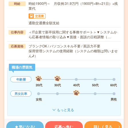
時給1900円～ 月収例:31.9万円（1900円×8h×21日）+残
時給
業代
交通費
通勤交通費全額支給
＜IT企業で新卒採用に関する事務サポート＞▼システムか
仕事内容
ら応募者情報の取り込み▼面接・面談の日程調整（…
ブランクOK / パソコンスキル不要 / 英語力不要
応募資格
採用管理システムの使用経験（システムの種類は問いませ
ん♪）
職場の雰囲気
年齢層
20代
30代
40代
50代
60代
男女比率
女性
男性
もっと見る
気になる!
応募へ進む
詳しく見る