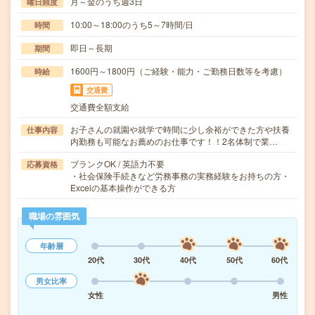
月～金のうち週3日
曜日頻度
10:00～18:00のうち5～7時間/日
時間
即日～長期
期間
1600円～1800円（ご経験・能力・ご勤務日数等を考慮）
時給
交通費
交通費全額支給
お子さんの就園や就学で時間に少し余裕ができた方や扶養
仕事内容
内勤務も可能なお薦めのお仕事です！！2名体制で業…
ブランクOK / 英語力不要
応募資格
・社会保険手続きなど労務事務の実務経験をお持ちの方・
Excelの基本操作ができる方
職場の雰囲気
年齢層
20代
30代
40代
50代
60代
男女比率
女性
男性