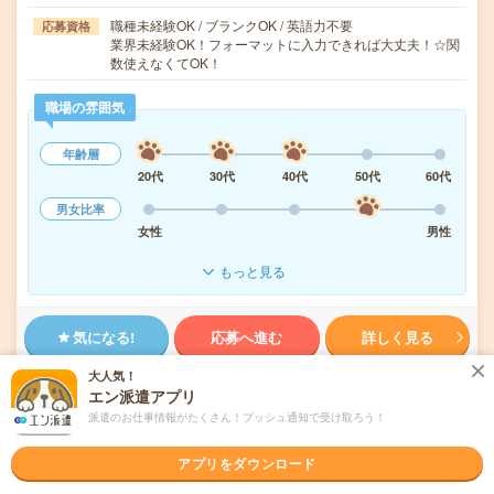
職種未経験OK / ブランクOK / 英語力不要
応募資格
業界未経験OK！フォーマットに入力できれば大丈夫！☆関
数使えなくてOK！
職場の雰囲気
年齢層
20代
30代
40代
50代
60代
男女比率
女性
男性
もっと見る
気になる!
応募へ進む
詳しく見る
大人気！
派遣会社
パーソルテンプスタッフ株式会社 首都圏
エン派遣アプリ
派遣のお仕事情報がたくさん！プッシュ通知で受け取ろう！
未読
掲載日
2026/08/07
アプリをダウンロード