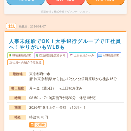
派遣会社
株式会社アヴァンティスタッフ
未読
掲載日
2026/08/07
人事未経験でOK！大手銀行グループで正社員
へ！やりがいもWLBも
職種未経験OK
交通費別途支給あり
土日祝日が休み
WEB登録OK
正社員への紹介予定派遣
東京都府中市
勤務地
府中(東京都)駅から徒歩12分／分倍河原駅から徒歩15分
月～金（週5日） ※土日祝お休み
曜日頻度
08:50～17:10(実働7時間20分 休憩1時間)
時間
2026年10月上旬～長期 ※10月～！
期間
時給1670円
時給
交通費