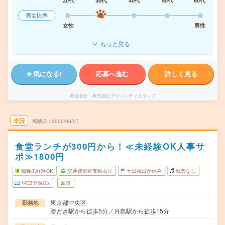
20代
30代
40代
50代
60代
男女比率
女性
男性
もっと見る
気になる!
応募へ進む
詳しく見る
派遣会社
株式会社アヴァンティスタッフ
未読
掲載日
2026/08/07
食堂ランチが300円から！≪未経験OK人事サ
ポ≫1800円
職種未経験OK
交通費別途支給あり
土日祝日が休み
残業なし
WEB登録OK
派遣
東京都中央区
勤務地
勝どき駅から徒歩5分／月島駅から徒歩15分