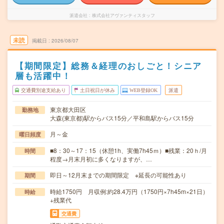
派遣会社
株式会社アヴァンティスタッフ
未読
掲載日
2026/08/07
【期間限定】総務＆経理のおしごと！シニア
層も活躍中！
交通費別途支給あり
土日祝日が休み
WEB登録OK
派遣
東京都大田区
勤務地
大森(東京都)駅からバス15分／平和島駅からバス15分
月～金
曜日頻度
■8：30～17：15（休憩1h、実働7h45ｍ）■残業：20ｈ/月
時間
程度→月末月初に多くなりますが、…
即日～12月末までの期間限定 ※延長の可能性あり
期間
時給1750円 月収例:約28.4万円（1750円×7h45m×21日）
時給
+残業代
交通費