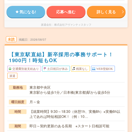
気になる!
応募へ進む
詳しく見る
派遣会社
株式会社アヴァンティスタッフ
未読
掲載日
2026/08/07
【東京駅直結】新卒採用の事務サポート！
1900円！時短もOK
交通費別途支給あり
土日祝日が休み
残業なし
WEB登録OK
派遣
東京都中央区
勤務地
東京駅から徒歩1分／日本橋(東京都)駅から徒歩5分
月～金
曜日頻度
【就業時間】9:30～18:30（休憩1h、実働8h）※実働6h以
時間
上であれば時短相談OK！（例：10…
即日～契約更新のある長期 ※スタート日相談可能
期間