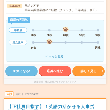
英語力不要
応募資格
◎年末調整業務のご経験（チェック、不備確認、修正）
職場の雰囲気
年齢層
20代
30代
40代
50代
60代
男女比率
女性
男性
もっと見る
気になる!
応募へ進む
詳しく見る
派遣会社
株式会社アヴァンティスタッフ
未読
掲載日
2026/08/07
【正社員目指す】！英語力活かせる人事労