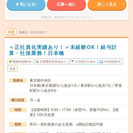
気になる!
応募へ進む
詳しく見る
派遣会社
株式会社アヴァンティスタッフ
未読
掲載日
2026/08/07
＜正社員化実績あり！＞未経験OK！給与計
算・社保業務！日本橋
職種未経験OK
交通費別途支給あり
土日祝日が休み
WEB登録OK
派遣
東京都中央区
勤務地
日本橋(東京都)駅から徒歩1分／東京駅から徒歩7分／茅場
町駅から徒歩5分
月～金
曜日頻度
【就業時間】9:30～17:50（休憩1h、実働7h20m）【残
時間
業】10h/月程度
即日～契約更新のある長期 ※開始日相談可能
期間