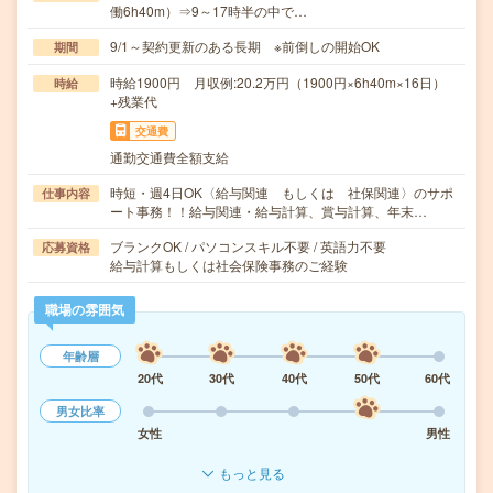
働6h40m）⇒9～17時半の中で…
9/1～契約更新のある長期 ※前倒しの開始OK
期間
時給1900円 月収例:20.2万円（1900円×6h40m×16日）
時給
+残業代
交通費
通勤交通費全額支給
時短・週4日OK〈給与関連 もしくは 社保関連〉のサポ
仕事内容
ート事務！！給与関連・給与計算、賞与計算、年末…
ブランクOK / パソコンスキル不要 / 英語力不要
応募資格
給与計算もしくは社会保険事務のご経験
職場の雰囲気
年齢層
20代
30代
40代
50代
60代
男女比率
女性
男性
もっと見る