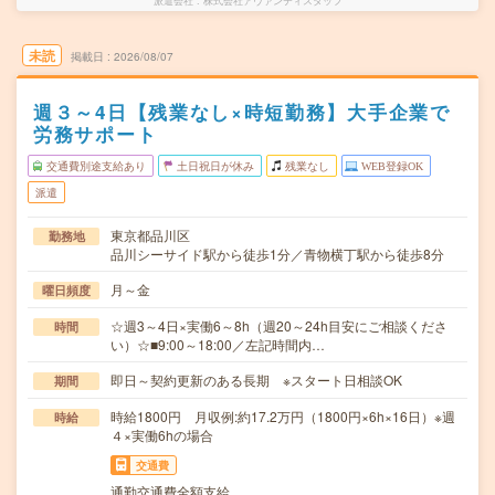
派遣会社
株式会社アヴァンティスタッフ
未読
掲載日
2026/08/07
週３～4日【残業なし×時短勤務】大手企業で
労務サポート
交通費別途支給あり
土日祝日が休み
残業なし
WEB登録OK
派遣
東京都品川区
勤務地
品川シーサイド駅から徒歩1分／青物横丁駅から徒歩8分
月～金
曜日頻度
☆週3～4日×実働6～8h（週20～24h目安にご相談くださ
時間
い）☆■9:00～18:00／左記時間内…
即日～契約更新のある長期 ※スタート日相談OK
期間
時給1800円 月収例:約17.2万円（1800円×6h×16日）※週
時給
４×実働6hの場合
交通費
通勤交通費全額支給