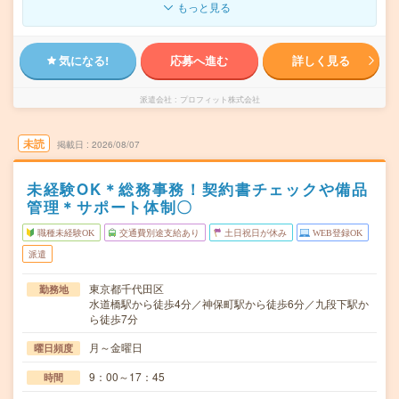
もっと見る
気になる!
応募へ進む
詳しく見る
派遣会社
プロフィット株式会社
未読
掲載日
2026/08/07
未経験OK＊総務事務！契約書チェックや備品
管理＊サポート体制〇
職種未経験OK
交通費別途支給あり
土日祝日が休み
WEB登録OK
派遣
東京都千代田区
勤務地
水道橋駅から徒歩4分／神保町駅から徒歩6分／九段下駅か
ら徒歩7分
月～金曜日
曜日頻度
9：00～17：45
時間