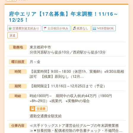
府中エリア【17名募集】年末調整！11/16～
12/25！
交通費別途支給あり
土日祝日が休み
残業なし
WEB登録OK
派遣
東京都府中市
勤務地
分倍河原駅から徒歩10分／西府駅から徒歩13分
月～金
曜日頻度
【就業時間】9:00～18:00（休憩1h、実働8h）※9:30出勤相
時間
談可 【残業】原則なし（12月…
【期間限定】11月16日～12月25日まで（予定）
期間
時給1900円～ 期間中の収入例:約44万円（1900円
時給
×8h×29日）+残業代 ※実働8hの場合
交通費
通勤交通費全額支給
≪大手ドラッグストア運営会社グループの年末調整業務
仕事内容
≫▼扶養控除・配偶者控除の申告書チェック・不備問合…