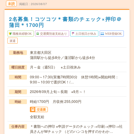
未読
掲載日
2026/08/07
2名募集！コツコツ＊書類のチェック×押印＠
蒲田＊1700円
職種未経験OK
交通費別途支給あり
土日祝日が休み
WEB登録OK
派遣
東京都大田区
勤務地
蒲田駅から徒歩8分／蓮沼駅から徒歩4分
月～金（週5日） ※土日祝休み
曜日頻度
09:00～17:30(実働7時間30分 休憩1時間)※開始時間：
時間
9:00～10:00で選択OK！/…
2026年09月上旬～長期 ※9月～！
期間
時給1700円 月収例 255,000円
時給
交通費
全額支給
＊書類への押印 ※申請データのチェック→印刷→押印→社
仕事内容
員さんがWチェック （どのハンコを押すのかわか…