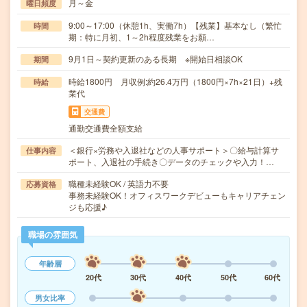
月～金
曜日頻度
9:00～17:00（休憩1h、実働7h）【残業】基本なし（繁忙
時間
期：特に月初、1～2h程度残業をお願…
9月1日～契約更新のある長期 ※開始日相談OK
期間
時給1800円 月収例:約26.4万円（1800円×7h×21日）+残
時給
業代
交通費
通勤交通費全額支給
＜銀行×労務や入退社などの人事サポート＞〇給与計算サ
仕事内容
ポート、入退社の手続き〇データのチェックや入力！…
職種未経験OK / 英語力不要
応募資格
事務未経験OK！オフィスワークデビューもキャリアチェン
ジも応援♪
職場の雰囲気
年齢層
20代
30代
40代
50代
60代
男女比率