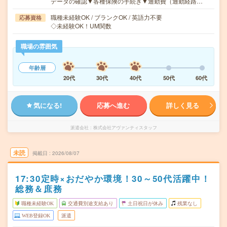
データの確認▼各種保険の手続き▼通勤費（通勤経路…
職種未経験OK / ブランクOK / 英語力不要
応募資格
◇未経験OK！UM関数
職場の雰囲気
年齢層
20代
30代
40代
50代
60代
気になる!
応募へ進む
詳しく見る
派遣会社
株式会社アヴァンティスタッフ
未読
掲載日
2026/08/07
17:30定時×おだやか環境！30～50代活躍中！
総務＆庶務
職種未経験OK
交通費別途支給あり
土日祝日が休み
残業なし
WEB登録OK
派遣