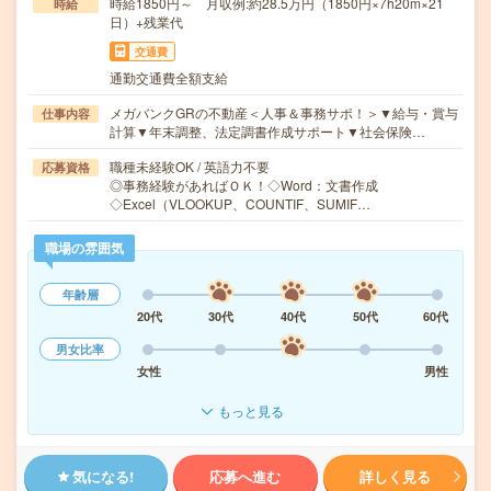
時給1850円～ 月収例:約28.5万円（1850円×7h20m×21
時給
日）+残業代
交通費
通勤交通費全額支給
メガバンクGRの不動産＜人事＆事務サポ！＞▼給与・賞与
仕事内容
計算▼年末調整、法定調書作成サポート▼社会保険…
職種未経験OK / 英語力不要
応募資格
◎事務経験があればＯＫ！◇Word：文書作成
◇Excel（VLOOKUP、COUNTIF、SUMIF…
職場の雰囲気
年齢層
20代
30代
40代
50代
60代
男女比率
女性
男性
もっと見る
気になる!
応募へ進む
詳しく見る