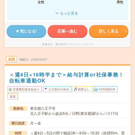
女性
男性
もっと見る
気になる!
応募へ進む
詳しく見る
派遣会社
株式会社アヴァンティスタッフ
未読
掲載日
2026/08/07
＜週4日×16時半まで＞給与計算or社保事務！
自転車通勤OK
交通費別途支給あり
土日祝日が休み
残業なし
WEB登録OK
派遣
東京都八王子市
勤務地
北八王子駅から徒歩5分／日野(東京都)駅からバス17分
月～金
曜日頻度
＜週4日～5日の間で相談OK＞9:00～16:30（休憩50m、実
時間