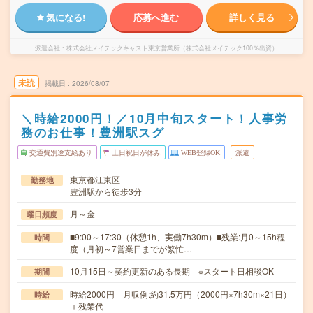
気になる!
応募へ進む
詳しく見る
派遣会社
株式会社メイテックキャスト東京営業所（株式会社メイテック100％出資）
未読
掲載日
2026/08/07
＼時給2000円！／10月中旬スタート！人事労
務のお仕事！豊洲駅スグ
交通費別途支給あり
土日祝日が休み
WEB登録OK
派遣
東京都江東区
勤務地
豊洲駅から徒歩3分
月～金
曜日頻度
■9:00～17:30（休憩1h、実働7h30m）■残業:月0～15h程
時間
度（月初～7営業日までが繁忙…
10月15日～契約更新のある長期 ※スタート日相談OK
期間
時給2000円 月収例:約31.5万円（2000円×7h30m×21日）
時給
＋残業代