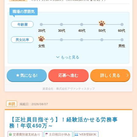
職場の雰囲気
年齢層
20代
30代
40代
50代
60代
男女比率
女性
男性
もっと見る
気になる!
応募へ進む
詳しく見る
派遣会社
株式会社アヴァンティスタッフ
未読
掲載日
2026/08/07
【正社員目指そう】！経験活かせる労務事
務！年収450万～
交通費別途支給あり
土日祝日が休み
WEB登録OK