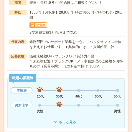
即日～長期<BR>〇開始日はご相談ください！
期間
1800円【月収例】28.8万円=時給1800円×7時間45分×20日
時給
間
交通費
※交通費実費3万円/月まで支給
総務部門でのサポート業務を中心に、バックオフィス全体
仕事内容
を支えるお仕事です！▼具体的には…・入退館証・社…
職種未経験OK / ブランクOK / 英語力不要
応募資格
＼未経験歓迎！ブランクOK！／・事務処理のご経験をお持
ちの方（業界不問）・Excel基本操作（SUM…
職場の雰囲気
年齢層
20代
30代
40代
50代
60代
男女比率
女性
男性
もっと見る