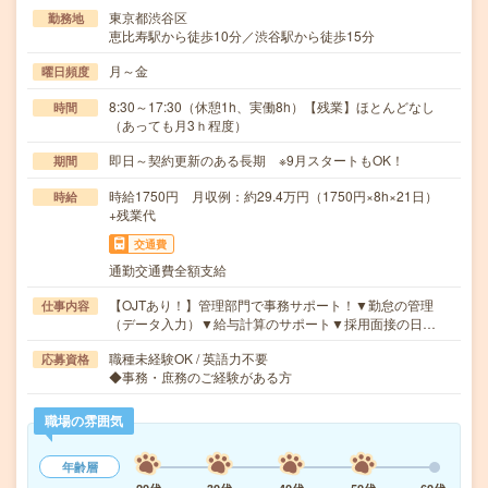
東京都渋谷区
勤務地
恵比寿駅から徒歩10分／渋谷駅から徒歩15分
月～金
曜日頻度
8:30～17:30（休憩1h、実働8h）【残業】ほとんどなし
時間
（あっても月3ｈ程度）
即日～契約更新のある長期 ※9月スタートもOK！
期間
時給1750円 月収例：約29.4万円（1750円×8h×21日）
時給
+残業代
交通費
通勤交通費全額支給
【OJTあり！】管理部門で事務サポート！▼勤怠の管理
仕事内容
（データ入力）▼給与計算のサポート▼採用面接の日…
職種未経験OK / 英語力不要
応募資格
◆事務・庶務のご経験がある方
職場の雰囲気
年齢層