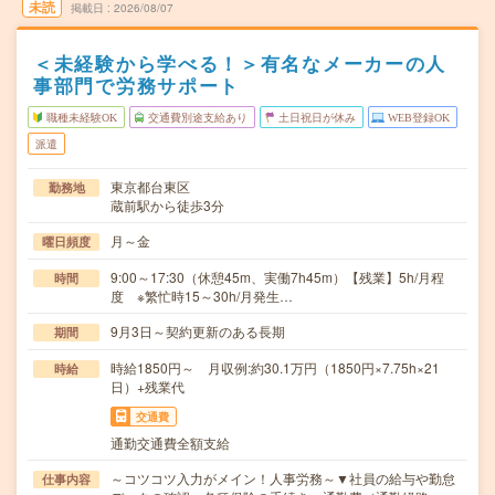
未読
掲載日
2026/08/07
＜未経験から学べる！＞有名なメーカーの人
事部門で労務サポート
職種未経験OK
交通費別途支給あり
土日祝日が休み
WEB登録OK
派遣
東京都台東区
勤務地
蔵前駅から徒歩3分
月～金
曜日頻度
9:00～17:30（休憩45m、実働7h45m）【残業】5h/月程
時間
度 ※繁忙時15～30h/月発生…
9月3日～契約更新のある長期
期間
時給1850円～ 月収例:約30.1万円（1850円×7.75h×21
時給
日）+残業代
交通費
通勤交通費全額支給
～コツコツ入力がメイン！人事労務～▼社員の給与や勤怠
仕事内容