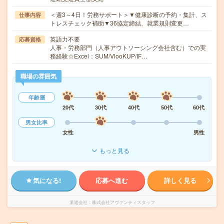
＜週3～4日！労務サポート＞▼健康診断の予約・集計、ス
仕事内容
トレスチェック補助▼36協定締結、就業規則変更…
英語力不要
応募資格
人事・労務部門（人事アウトソーシング会社含む）での実
務経験☆Excel：SUM/VlooKUP/IF…
職場の雰囲気
年齢層
20代
30代
40代
50代
60代
男女比率
女性
男性
もっと見る
気になる!
応募へ進む
詳しく見る
派遣会社
株式会社アヴァンティスタッフ