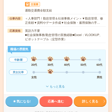
交通費
通勤交通費全額支給
＜人事部門！勤怠管理＆社保事務メイン＞▼勤怠管理、修
仕事内容
正依頼▼資料やデータ作成▼社会保険・雇用保険の手…
英語力不要
応募資格
■社会保険事務/勤怠管理の実務経験■Excel：VLOOKUP、
ピボットテーブル（定型作業）
職場の雰囲気
年齢層
20代
30代
40代
50代
60代
男女比率
女性
男性
もっと見る
気になる!
応募へ進む
詳しく見る