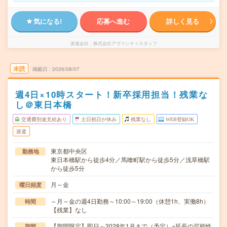
気になる!
応募へ進む
詳しく見る
派遣会社
株式会社アヴァンティスタッフ
未読
掲載日
2026/08/07
週4日×10時スタート！新卒採用担当！残業な
し＠東日本橋
交通費別途支給あり
土日祝日が休み
残業なし
WEB登録OK
派遣
東京都中央区
勤務地
東日本橋駅から徒歩4分／馬喰町駅から徒歩5分／浅草橋駅
から徒歩5分
月～金
曜日頻度
～月～金の週4日勤務～10:00～19:00（休憩1h、実働8h）
時間
【残業】なし
【期間限定】即日～2028年1月まで（予定）※延長の可能性
期間