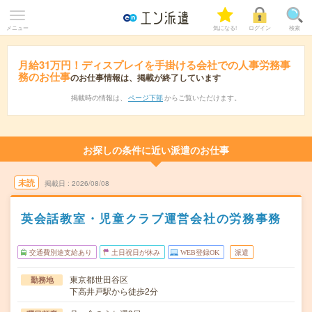
メニュー
気になる!
ログイン
検索
月給31万円！ディスプレイを手掛ける会社での人事労務事
務のお仕事
のお仕事情報は、掲載が終了しています
掲載時の情報は、
ページ下部
からご覧いただけます。
お探しの条件に近い派遣のお仕事
未読
掲載日
2026/08/08
英会話教室・児童クラブ運営会社の労務事務
交通費別途支給あり
土日祝日が休み
WEB登録OK
派遣
東京都世田谷区
勤務地
下高井戸駅から徒歩2分