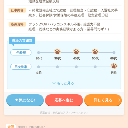
通勤交通費全額支給
＜発電設備会社にて総務・経理担当＞〇総務・入退社の手
仕事内容
続き、社会保険/労働保険の事務処理・勤怠管理〇経…
ブランクOK / パソコンスキル不要 / 英語力不要
応募資格
経理・総務などの実務経験がある方（業界問わず！）
職場の雰囲気
年齢層
20代
30代
40代
50代
60代
男女比率
女性
男性
もっと見る
気になる!
応募へ進む
詳しく見る
派遣会社
株式会社アヴァンティスタッフ
未読
掲載日
2026/08/07