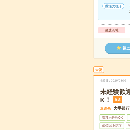
職場の様子
派遣会社
気
未読
掲載日
2026/08/07
未経験歓
K！
派遣
大手銀行
派遣先
職種未経験OK
60歳以上活躍