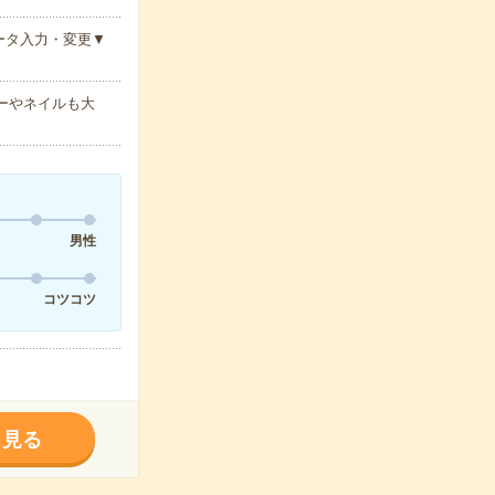
ータ入力・変更▼
ラーやネイルも大
男性
コツコツ
く見る