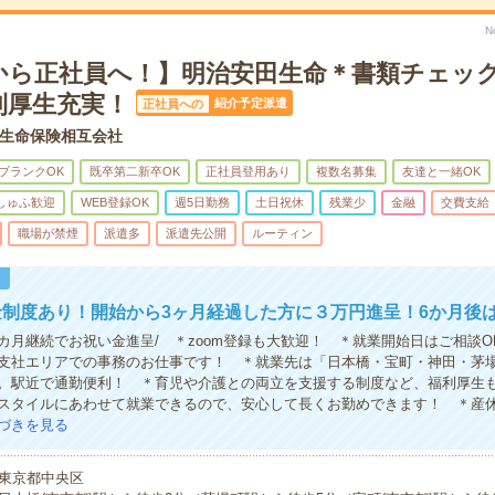
N
から正社員へ！】明治安田生命＊書類チェッ
利厚生充実！
紹介予定派遣
正社員への
生命保険相互会社
ブランクOK
既卒第二新卒OK
正社員登用あり
複数名募集
友達と一緒OK
しゅふ歓迎
WEB登録OK
週5日勤務
土日祝休
残業少
金融
交費支給
職場が禁煙
派遣多
派遣先公開
ルーティン
！
制度あり！開始から3ヶ月経過した方に３万円進呈！6か月後
カ月継続でお祝い金進呈/ ＊zoom登録も大歓迎！ ＊就業開始日はご相談O
支社エリアでの事務のお仕事です！ ＊就業先は「日本橋・宝町・神田・茅
。駅近で通勤便利！ ＊育児や介護との両立を支援する制度など、福利厚生
スタイルにあわせて就業できるので、安心して長くお勤めできます！ ＊産
づきを見る
東京都中央区