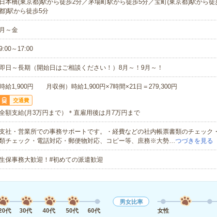
日本橋(東京都)駅から徒歩2分／茅場町駅から徒歩5分／宝町(東京都)駅から徒
都)駅から徒歩5分
月～金
9:00～17:00
即日～長期（開始日はご相談ください！）8月～！9月～！
時給1,900円 月収例）時給1,900円×7時間×21日＝279,300円
交通費
全額支給(月3万円まで）＊直雇用後は月7万円まで
支社・営業所での事務サポートです。・経費などの社内帳票書類のチェック
類チェック・電話対応・郵便物対応、コピー等、庶務※大勢…
つづきを見る
生保事務大歓迎！#初めての派遣歓迎
男女比率
20代
30代
40代
50代
60代
女性