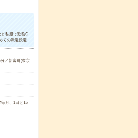
など私服で勤務O
めての派遣歓迎
5分／新富町(東京
毎月、1日と15