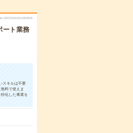
No.ADCOSAA01492806
ポート業務
いスキルは不要
に無料で使えま
に特化した事業を