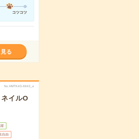
コツコツ
く見る
No.HMTK4G-6843_e
・ネイルO
活躍
装自由