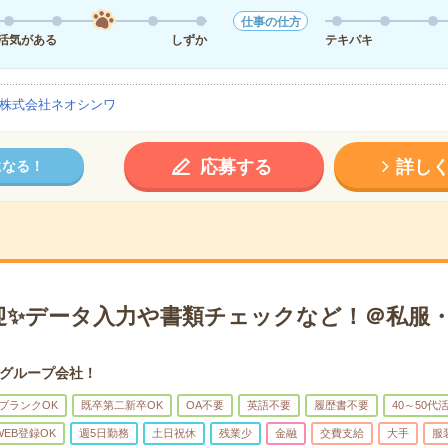
仕事の仕方
活気がある
しずか
テキパキ
株式会社ネオシンワ
応募する
詳し
になる！
迎✨データ入力や書類チェックなど！＠私服
グループ会社！
ブランクOK
既卒第二新卒OK
OA不要
英語不要
履歴書不要
40～50代
WEB登録OK
週5日勤務
土日祝休
残業少
金融
交費支給
大手
服