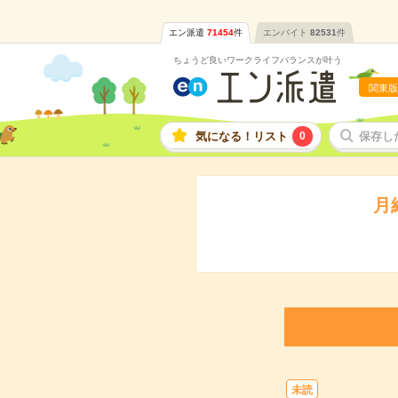
エン派遣
71454
件
エンバイト
82531
件
ちょうど良いワークライフバランスが叶う
関東版
気になる！リスト
0
保存し
月
未読