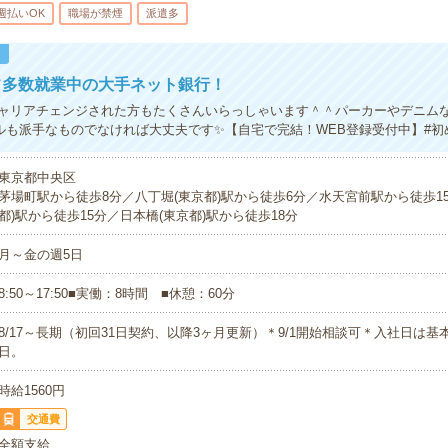
週払いOK
職場が禁煙
派遣多
！
フ多数就業中の大手ネット銀行！
ャリアチェンジされた方もたくさんいらっしゃいます＾＾パーカーやデニム
ルも派手なものでなければ大丈夫です✨【自宅で完結！WEB登録受付中】#初
東京都中央区
茅場町駅から徒歩8分／八丁堀(東京都)駅から徒歩6分／水天宮前駅から徒歩1
都)駅から徒歩15分／日本橋(東京都)駅から徒歩18分
月～金の週5日
8:50～17:50■実働：8時間 ■休憩：60分
8/17～長期（初回31日契約、以降3ヶ月更新）＊9/1開始相談可＊入社日は基本
日。
時給1560円
交通費
全額支給