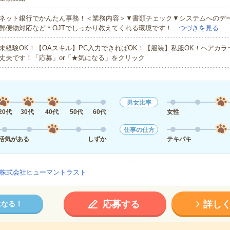
ネット銀行でかんたん事務！＜業務内容＞▼書類チェック▼システムへのデ
郵便物対応など＊OJTでしっかり教えてくれる環境です！…
つづきを見る
未経験OK！【OAスキル】PC入力できればOK！【服装】私服OK！ヘアカ
丈夫です！「応募」or「★気になる」をクリック
男女比率
20代
30代
40代
50代
60代
女性
仕事の仕方
活気がある
しずか
テキパキ
株式会社ヒューマントラスト
応募する
詳し
になる！