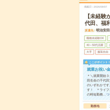
掲載日
2026/08/07
【未経験
代田、福
明治安田
派遣先
職種未経験OK
40～50代活躍
大手
服装自由
ここがポイント
就業お祝い金
＊＼就業開始３
田生命の千代田
のいずれかです
す！ ＊ライフ
の時短勤務…
つ
勤務地