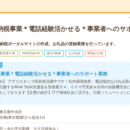
納税事業＊電話経験活かせる＊事業者へのサ
納税ポータルサイトの作成、お礼品の登録業務を行っています。
履歴書不要
WEB登録OK
週5日勤務
土日祝休
職場が分煙
！
税事業＊電話経験活かせる＊事業者へのサポート業務
め】 アデコスタッフ60名程活躍中です！社内環境抜群・電話抵抗なければ高
応援するWork Style支援金を別途最大４，０００円支給＆社内の自販機完全
ちしております【企業の紹介】ITで地域社会に活力を。行政ソリューション
。
東京都中央区
京橋(東京都)駅から徒歩1分
月～金の平日勤務 ※土日祝休み！