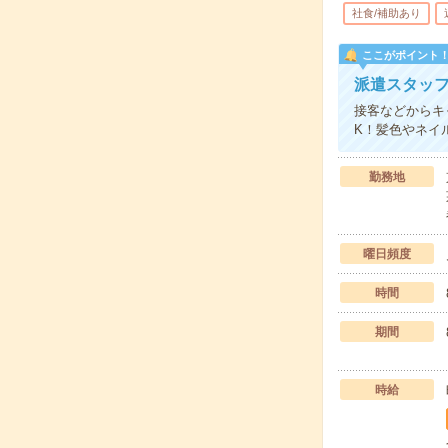
社食/補助あり
ここがポイント
派遣スタッ
接客などからキ
K！髪色やネイ
勤務地
曜日頻度
時間
期間
時給