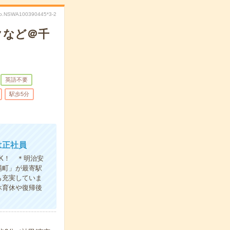
o.NSWA100390445*3-2
クなど＠千
英語不要
駅歩5分
は正社員
K！ ＊明治安
場町」が最寄駅
も充実していま
休育休や復帰後