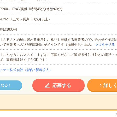
09:00～17:45(実働:7時間45分)(休憩:60分)
2026/10/上旬～長期（3カ月以上）
時給1830円
【ふるさと納税に関わる事務】お礼品を提供する事業者の問い合わせや他部
いて事業者への状況確認対応がメインです（掲載中お礼品の…
つづきを見る
【こんな方におススメ！まずはご応募ください／歓迎条件】社外との電話・
ば、事務経験浅くてもOKです！
アデコ株式会社（都内×新着求人）
応募する
詳し
になる！