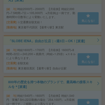
給 与
時給2000円～2000円 【月収例】時給2,000
円×7.5時間×7日＝105,000円 ※月収例は一例です。勤
務時間や日数等により変動いたします。
気になる!
交通費
☆交通費全額支給！
勤務地
東京都千代田区 【最寄り駅】東京駅
「SLOBE IENA」自由が丘店｜○週3日～OK！[派遣]
給 与
時給1600円～1700円 【月収例】1600円×8
時間×22日＝243,200＋残業代（時給×1.25倍）※スキル
により異なります。
気になる!
交通費
全額支給
勤務地
東京都目黒区 【最寄り駅】自由が丘駅
800年の歴史を持つ本物のブランドで、最高峰の接客スキ
ルを＊[派遣]
給 与
時給1540円～1600円 【月給例】時給1,540
円 実働7.5H×22日勤務の場合「254,100円」※月収例
は一例です。ご経験により異なります。