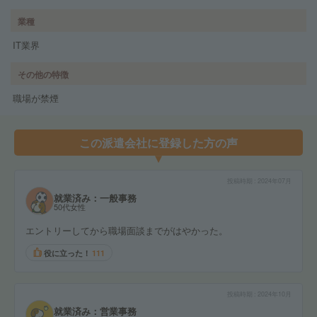
業種
IT業界
その他の特徴
職場が禁煙
この派遣会社に登録した方の声
投稿時期
2024年07月
就業済み：一般事務
50代女性
エントリーしてから職場面談までがはやかった。
役に立った！
111
投稿時期
2024年10月
就業済み：営業事務