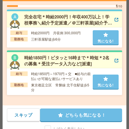
気になる!
勤務地
東京都千代田区 東京メトロ半蔵門線 神保町
1
/10
駅徒歩3分
完全在宅＊時給2000円！年収400万以上！学
校事務＼紹介予定派遣／＠三軒茶屋[紹介予定
完全在宅＊時給1900円！週4日＆10-15時半勤務！人材サ
派遣]
ービス企業で営業事務[派遣]
時給2000円 月収例 300,000円
給与
三軒茶屋駅徒歩6分
勤務地
気になる!
給 与
時給1900円～2100円＋交 ■給与の前払いが
可能な速払いサービスあり
交通費
交通費支給あり
気になる!
時給1850円！ピタッと16時まで＊時短＊2名
勤務地
東京都千代田区 東京メトロ有楽町線 麹町駅
の募集＊受注データ入力など[派遣]
徒歩1分、東京メトロ半蔵門線 半蔵門駅徒歩5分
時給1850円～1970円＋交 ■給与の前
給与
払いが可能な速払いサービスあり
時給2050円！ピタッと17時終業＊六本木ヒルズ森タワー
東京都足立区 常磐線 北千住駅徒歩5
気になる!
勤務地
勤務＊2名の募集[派遣]
分
給 与
時給2050円＋交 【月収例】353,625円～ ■
給与の前払いが可能な速払いサービスあり
交通費
交通費支給あり
気になる!
スキップ
どちらも気になる！
勤務地
東京都港区 東京メトロ日比谷線 六本木駅徒
歩1分
しばらく表示しない