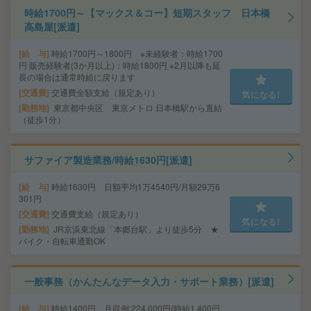
時給1700円～【マックス＆コー】短期スタッフ 日本橋
高島屋[派遣]
給 与
時給1700円～1800円 ※未経験者：時給1700
円 販売経験者(3か月以上)：時給1800円 ※2月以降も延
長の場合は通常時給に戻ります
交通費
交通費全額支給（規定あり）
気になる!
勤務地
東京都中央区 東京メトロ 日本橋駅から直結
（徒歩1分）
サファイア製造業務/時給1630円[派遣]
給 与
時給1630円 日額平均1万4540円/月額29万6
301円
交通費
交通費支給（規定あり）
気になる!
勤務地
JR京浜東北線「本郷台駅」より徒歩5分 ★
バイク・自転車通勤OK
一般事務（かんたんなデータ入力・サポート業務）[派遣]
給 与
時給1400円 月収例:224,000円(時給1,400円