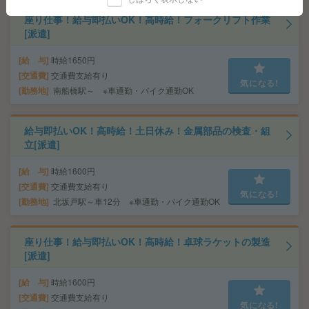
座り仕事！給与即払いOK！高時給！フォークリフト作業
[派遣]
給 与
時給1650円
交通費
交通費支給有り
気になる!
勤務地
南船橋駅～ ※車通勤・バイク通勤OK
給与即払いOK！高時給！土日休み！金属部品の検査・組
立[派遣]
給 与
時給1600円
交通費
交通費支給有り
気になる!
勤務地
北坂戸駅～車12分 ※車通勤・バイク通勤OK
座り仕事！給与即払いOK！高時給！卓球ラケットの製造
[派遣]
給 与
時給1600円
交通費
交通費支給有り
気になる!