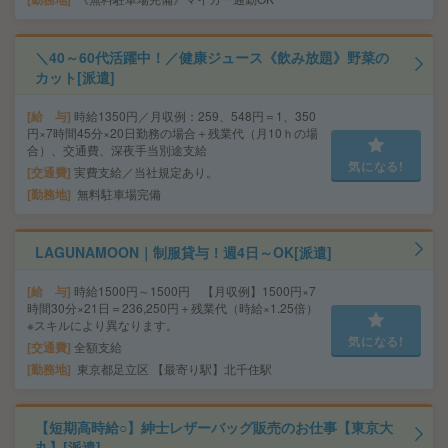
＼40～60代活躍中！／健康ジュース《飲み放題》野菜の
カット[派遣]
給 与
時給1350円／月収例：259、548円＝1、350
円×7時間45分×20日勤務の場合＋残業代（月10ｈの場
合）、交通費、深夜手当別途支給
気になる!
交通費
実費支給／当社規定あり。
勤務地
無料駐車場完備
LAGUNAMOON｜制服貸与！週4日～OK[派遣]
給 与
時給1500円～1500円 【月収例】1500円×7
時間30分×21日＝236,250円＋残業代（時給×1.25倍）
※スキルにより異なります。
気になる!
交通費
全額支給
勤務地
東京都足立区 【最寄り駅】北千住駅
【短期高時給○】紳士レザーバッグ販売のお仕事【東京大
丸】[派遣]