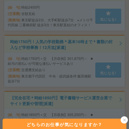
給 与
時給2400円
交通費
全額支給
気になる!
勤務地
東京駅徒歩2分、大手町駅徒歩7分 ※メトロ千
代田線 二重橋前駅 徒歩3分！東京駅直結のオフィス！
時給1750円！人気の学校勤務＊基本16時まで＊書類の封
入など学校事務！12月迄[派遣]
給 与
時給1750円＋交 【月収例】301,875円～ ■
給与の前払いが可能な速払いサービスあり
交通費
交通費支給あり
気になる!
勤務地
東京都千代田区 中央・総武線各停 飯田橋駅
徒歩7分
【完全在宅＊時給1850円】電子書籍サービス運営企業で
サイト更新や管理[派遣]
給 与
時給1850円＋交 【月収例】305,250円～ ■
給与の前払いが可能な速払いサービスあり
どちらのお仕事が気になりますか？
交通費
交通費支給あり