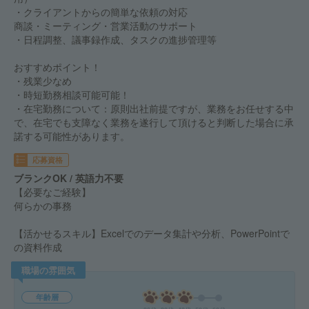
・クライアントからの簡単な依頼の対応
商談・ミーティング・営業活動のサポート
・日程調整、議事録作成、タスクの進捗管理等
おすすめポイント！
・残業少なめ
・時短勤務相談可能可能！
・在宅勤務について：原則出社前提ですが、業務をお任せする中
で、在宅でも支障なく業務を遂行して頂けると判断した場合に承
諾する可能性があります。
応募資格
ブランクOK / 英語力不要
【必要なご経験】
何らかの事務
【活かせるスキル】Excelでのデータ集計や分析、PowerPointで
の資料作成
職場の雰囲気
年齢層