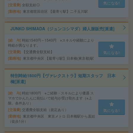
気になる!
交通費
全額支給◎
勤務地
東京都世田谷区 【最寄り駅】二子玉川駅
JUNKO SHIMADA（ジュンコシマダ）婦人服販売[派遣]
給 与
時給1540円～1540円 ※スキルや経験により
時給が異なります。
交通費
【交通費全額支給】
気になる!
勤務地
東京都中央区 【最寄り駅】日本橋(東京都)駅
特別時給1800円【ヴァレクストラ】短期スタッフ 日本
橋[派遣]
給 与
時給1800円 ※ご経験・スキルにより優遇 ス
マホでかんたんに前払いで給与が受け取れます（※上
限、条件あり）
交通費
交通費全額支給（規定あり）
気になる!
勤務地
東京都中央区 東京メトロ 日本橋駅から直結
（徒歩1分）