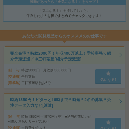
興味があったら「★気になる！」をタップ！
「気になる！」を押しておくと、
保存した求人を
後でまとめてチェック
できます！
あなたの閲覧履歴からのオススメのお仕事です
完全在宅＊時給2000円！年収400万以上！学校事務＼紹
介予定派遣／＠三軒茶屋[紹介予定派遣]
給 与
時給2000円 月収例 300,000円
交通費
全額支給
気になる!
勤務地
三軒茶屋駅徒歩6分
時給1850円！ピタッと16時まで＊時短＊2名の募集＊受
注データ入力など[派遣]
給 与
時給1850円～1970円＋交 ■給与の前払いが
可能な速払いサービスあり
交通費
交通費支給あり
気になる!