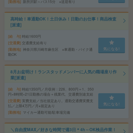
勤務地
新所沢駅～バス15分 ※送迎有り
高時給！車通勤OK！土日休み！日勤のお仕事！商品検査
[派遣]
給 与
時給1600円
交通費
交通費支給有り
気になる!
勤務地
神奈川県川崎市麻生区 ※車通勤・バイク通
勤OK
8月お盆明け！ランスタッドメンバーに人気の職場座り作
業[派遣]
給 与
時給1350円／月収例：226、800円＝1、350
円×8時間×21日勤務の場合＋残業代、交通費別途支給
交通費
実費支給／当社規定あり。通勤交通費実費支
気になる!
払／上限4万円／月※規定あり
勤務地
マイカー通勤可能/駐車場完備
＼自由度MAX／好きな時間で週3日＊4h～OK検品作業！