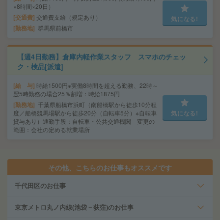
×8時間×20日）
交通費
交通費支給（規定あり）
気になる!
勤務地
群馬県前橋市
【週4日勤務】倉庫内軽作業スタッフ スマホのチェッ
ク・検品[派遣]
給 与
時給1500円※実働8時間を超える勤務、22時～
翌5時勤務の場合25％割増：時給1875円
勤務地
千葉県船橋市浜町（南船橋駅から徒歩10分程
度／船橋競馬場駅から徒歩20分（自転車5分）※自転車
気になる!
貸与あり）通勤手段：自転車・公共交通機関 変更の
範囲：会社の定める就業場所
その他、こちらのお仕事もオススメです
千代田区のお仕事
東京メトロ丸ノ内線(池袋－荻窪)のお仕事