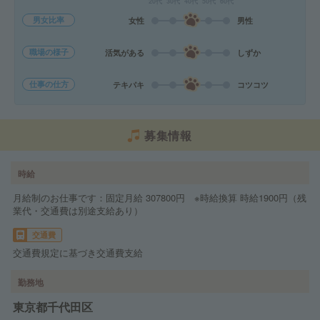
20代
30代
40代
50代
60代
男女比率
女性
男性
職場の様子
活気がある
しずか
仕事の仕方
テキパキ
コツコツ
募集情報
時給
月給制のお仕事です：固定月給 307800円 ※時給換算 時給1900円（残
業代・交通費は別途支給あり）
交通費
交通費規定に基づき交通費支給
勤務地
東京都千代田区