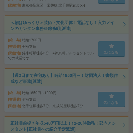
勤務地
東京都足立区 常磐線 北千住駅徒歩5分
＜朝はゆっくり＞芸術・文化団体！電話なし！入力メイ
ンのカンタン事務＠錦糸町[派遣]
給 与
時給1700円
交通費
全額支給
気になる!
勤務地
錦糸町駅徒歩3分 ※錦糸町アルカセントラル
での就業です
【週2日まで在宅あり】時給1850円～！財団法人！書類作
成など事務[派遣]
給 与
時給1850円～1900円
交通費
全額支給
気になる!
勤務地
北千住駅徒歩7分、京成関屋駅徒歩7分
正社員前提＊年収540万円以上！12-20時勤務！部内アシ
スタント[正社員への紹介予定派遣]