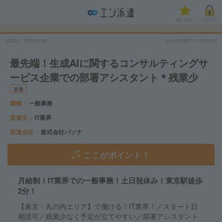
気になる!
ログイン
掲載日
2026/07/29
No.PSNMKT0116201602
最先端！生成AIに関するコンサルティングサ
ービス企業での部署アシスタント＊残業少
派遣
職種
一般事務
派遣先
IT業界
派遣会社
株式会社パソナ
ここがポイント！
月給制！IT業界での一般事務！土日祝休み！東京駅徒歩
2分！
【東京・丸の内エリア】で働ける！IT業界！／スタート日
相談可／残業少なく予定が立てやすい／部署アシスタント