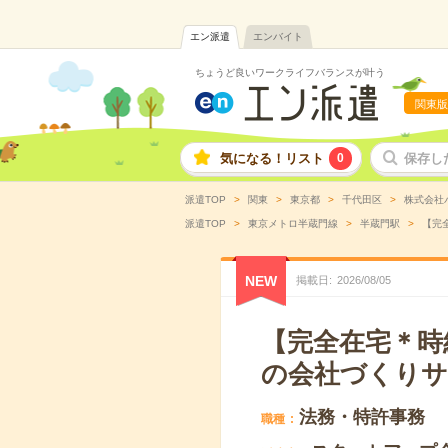
エン派遣
エンバイト
ちょうど良いワークライフバランスが叶う
関東版
気になる！リスト
0
保存し
派遣TOP
関東
東京都
千代田区
株式会社
派遣TOP
東京メトロ半蔵門線
半蔵門駅
【完
NEW
掲載日
2026
/
08
/
05
【完全在宅＊時
の会社づくりサ
法務・特許事務
職種