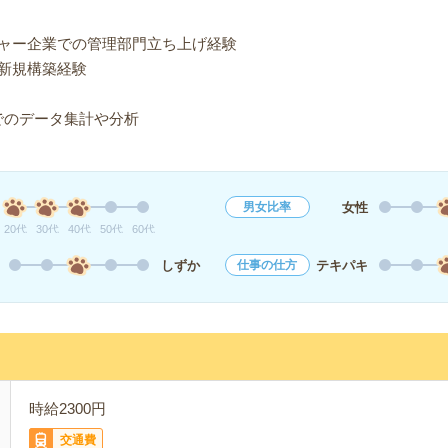
ャー企業での管理部門立ち上げ経験
新規構築経験
lでのデータ集計や分析
女性
男女比率
20代
30代
40代
50代
60代
しずか
テキパキ
仕事の仕方
時給2300円
交通費