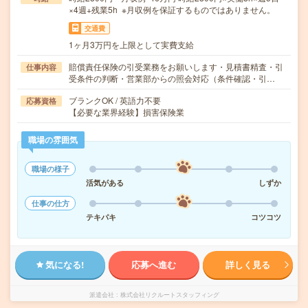
×4週+残業5h ※月収例を保証するものではありません。
交通費
1ヶ月3万円を上限として実費支給
賠償責任保険の引受業務をお願いします・見積書精査・引
仕事内容
受条件の判断・営業部からの照会対応（条件確認・引…
ブランクOK / 英語力不要
応募資格
【必要な業界経験】損害保険業
職場の雰囲気
職場の様子
活気がある
しずか
仕事の仕方
テキパキ
コツコツ
気になる!
応募へ進む
詳しく見る
派遣会社
株式会社リクルートスタッフィング