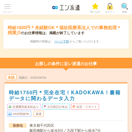
メニュー
気になる!
ログイン
検索
時給1820円＊未経験OK＊福祉医療系法人での事務処理＊
残業少
のお仕事情報は、掲載が終了しています
掲載時の情報は、
ページ下部
からご覧いただけます。
お探しの条件に近い派遣のお仕事
未読
掲載日
2026/08/06
時給1750円＊完全在宅！KADOKAWA！書籍
データに関わるデータ入力
交通費別途支給あり
土日祝日が休み
在宅・リモート
WEB登録OK
派遣
東京都千代田区
勤務地
飯田橋駅から徒歩3分／九段下駅から徒歩7分