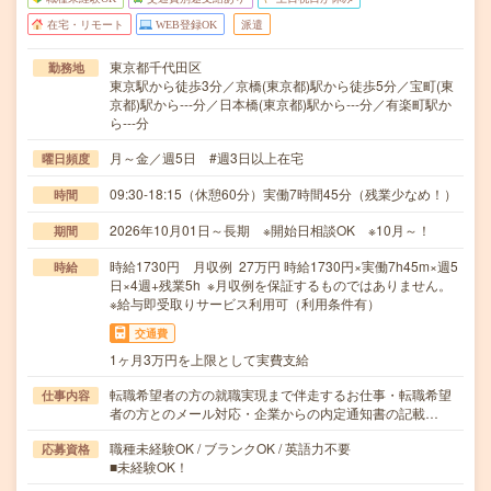
在宅・リモート
WEB登録OK
派遣
東京都千代田区
勤務地
東京駅から徒歩3分／京橋(東京都)駅から徒歩5分／宝町(東
京都)駅から---分／日本橋(東京都)駅から---分／有楽町駅か
ら---分
月～金／週5日 #週3日以上在宅
曜日頻度
09:30-18:15（休憩60分）実働7時間45分（残業少なめ！）
時間
2026年10月01日～長期 ※開始日相談OK ※10月～！
期間
時給1730円 月収例 27万円 時給1730円×実働7h45m×週5
時給
日×4週+残業5h ※月収例を保証するものではありません。
※給与即受取りサービス利用可（利用条件有）
交通費
1ヶ月3万円を上限として実費支給
転職希望者の方の就職実現まで伴走するお仕事・転職希望
仕事内容
者の方とのメール対応・企業からの内定通知書の記載…
職種未経験OK / ブランクOK / 英語力不要
応募資格
■未経験OK！