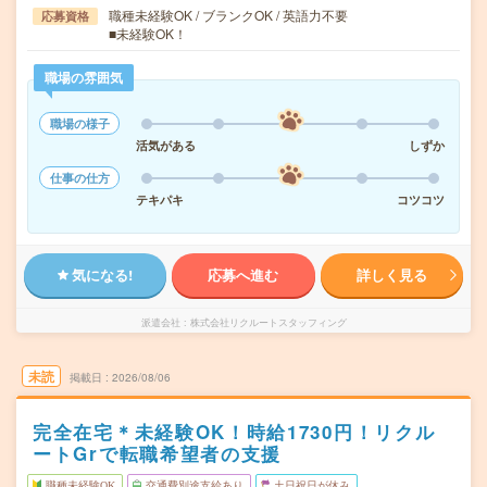
職種未経験OK / ブランクOK / 英語力不要
応募資格
■未経験OK！
職場の雰囲気
職場の様子
活気がある
しずか
仕事の仕方
テキパキ
コツコツ
気になる!
応募へ進む
詳しく見る
派遣会社
株式会社リクルートスタッフィング
未読
掲載日
2026/08/06
完全在宅＊未経験OK！時給1730円！リクル
ートGrで転職希望者の支援
職種未経験OK
交通費別途支給あり
土日祝日が休み