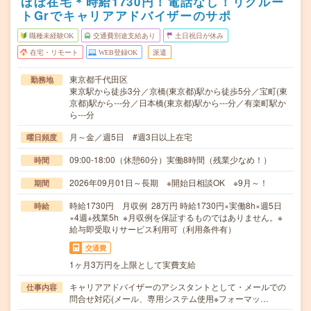
ほぼ在宅＊時給1730円！電話なし！リクルー
トGrでキャリアアドバイザーのサポ
職種未経験OK
交通費別途支給あり
土日祝日が休み
在宅・リモート
WEB登録OK
派遣
東京都千代田区
勤務地
東京駅から徒歩3分／京橋(東京都)駅から徒歩5分／宝町(東
京都)駅から---分／日本橋(東京都)駅から---分／有楽町駅か
ら---分
月～金／週5日 #週3日以上在宅
曜日頻度
09:00-18:00（休憩60分）実働8時間（残業少なめ！）
時間
2026年09月01日～長期 ※開始日相談OK ※9月～！
期間
時給1730円 月収例 28万円 時給1730円×実働8h×週5日
時給
×4週+残業5h ※月収例を保証するものではありません。※
給与即受取りサービス利用可（利用条件有）
交通費
1ヶ月3万円を上限として実費支給
キャリアアドバイザーのアシスタントとして・メールでの
仕事内容
問合せ対応(メール、専用システム使用※フォーマッ…