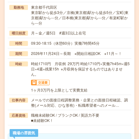
東京都千代田区
勤務地
東京駅から徒歩3分／京橋(東京都)駅から徒歩5分／宝町(東
京都)駅から---分／日本橋(東京都)駅から---分／有楽町駅か
ら---分
月～金／週5日 #週3日以上在宅
曜日頻度
09:30-18:15（休憩60分）実働7時間45分
時間
2026年11月24日～長期 ※開始日相談OK ※11月～！
期間
時給1710円 月収例 29万円 時給1710円×実働7h45m×週5
時給
日×4週+残業15h ※月収例を保証するものではありませ
ん。
交通費
1ヶ月3万円を上限として実費支給
メールでの面接日程調整業務・企業との面接日程確認、調
仕事内容
整(メール対応、ひな形有)・転職希望者へのメール…
職種未経験OK / ブランクOK / 英語力不要
応募資格
■未経験OK！
職場の雰囲気