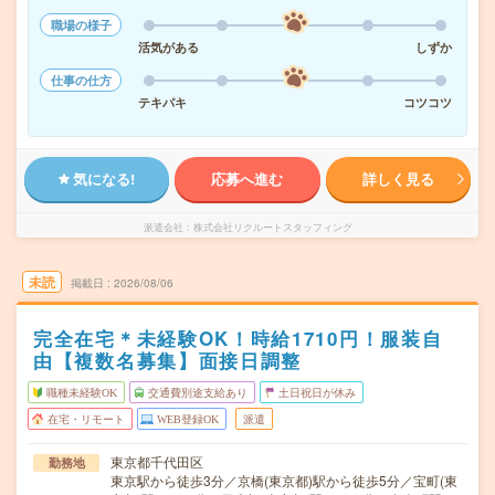
職場の様子
活気がある
しずか
仕事の仕方
テキパキ
コツコツ
気になる!
応募へ進む
詳しく見る
派遣会社
株式会社リクルートスタッフィング
未読
掲載日
2026/08/06
完全在宅＊未経験OK！時給1710円！服装自
由【複数名募集】面接日調整
職種未経験OK
交通費別途支給あり
土日祝日が休み
在宅・リモート
WEB登録OK
派遣
東京都千代田区
勤務地
東京駅から徒歩3分／京橋(東京都)駅から徒歩5分／宝町(東