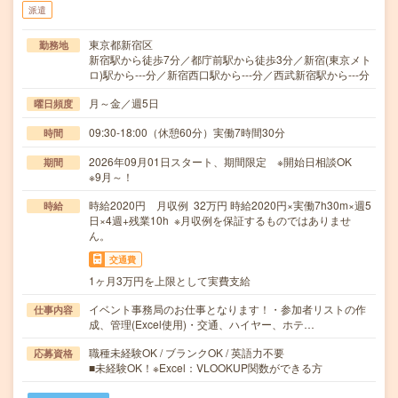
派遣
東京都新宿区
勤務地
新宿駅から徒歩7分／都庁前駅から徒歩3分／新宿(東京メト
ロ)駅から---分／新宿西口駅から---分／西武新宿駅から---分
月～金／週5日
曜日頻度
09:30-18:00（休憩60分）実働7時間30分
時間
2026年09月01日スタート、期間限定 ※開始日相談OK
期間
※9月～！
時給2020円 月収例 32万円 時給2020円×実働7h30m×週5
時給
日×4週+残業10h ※月収例を保証するものではありませ
ん。
交通費
1ヶ月3万円を上限として実費支給
イベント事務局のお仕事となります！・参加者リストの作
仕事内容
成、管理(Excel使用)・交通、ハイヤー、ホテ…
職種未経験OK / ブランクOK / 英語力不要
応募資格
■未経験OK！※Excel：VLOOKUP関数ができる方