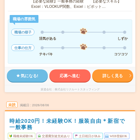
【必要な経験】一般事務の経験 【必要なスキル】
Excel：VLOOKUP関数、Excel：ピボット…
職場の雰囲気
職場の様子
活気がある
しずか
仕事の仕方
テキパキ
コツコツ
気になる!
応募へ進む
詳しく見る
派遣会社
株式会社リクルートスタッフィング
未読
掲載日
2026/08/06
時給2020円！未経験OK！服装自由＊新宿で
一般事務
職種未経験OK
交通費別途支給あり
土日祝日が休み
WEB登録OK