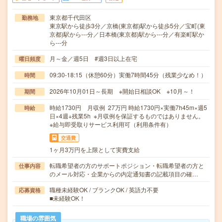
東京都千代田区
勤務地
東京駅から徒歩3分／京橋(東京都)駅から徒歩5分／宝町(東
京都)駅から---分／日本橋(東京都)駅から---分／有楽町駅か
ら---分
月～金／週5日 #週3日以上在宅
曜日頻度
09:30-18:15（休憩60分）実働7時間45分（残業少なめ！）
時間
2026年10月01日～長期 ※開始日相談OK ※10月～！
期間
時給1730円 月収例 27万円 時給1730円×実働7h45m×週5
時給
日×4週+残業5h ※月収例を保証するものではありません。
※給与即受取りサービス利用可（利用条件有）
交通費
1ヶ月3万円を上限として実費支給
転職希望者の方のサポートポジション・転職希望者の方と
仕事内容
のメール対応・企業からの内定通知書の記載項目の確…
職種未経験OK / ブランクOK / 英語力不要
応募資格
■未経験OK！
職場の雰囲気