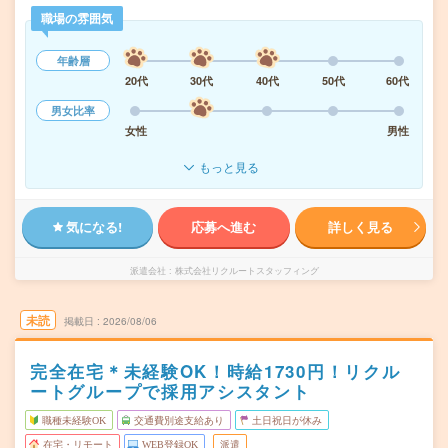
職場の雰囲気
年齢層
20代
30代
40代
50代
60代
男女比率
女性
男性
もっと見る
気になる!
応募へ進む
詳しく見る
派遣会社
株式会社リクルートスタッフィング
未読
掲載日
2026/08/06
完全在宅＊未経験OK！時給1730円！リクル
ートグループで採用アシスタント
職種未経験OK
交通費別途支給あり
土日祝日が休み
在宅・リモート
WEB登録OK
派遣