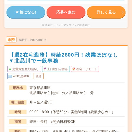
気になる!
応募へ進む
詳しく見る
派遣会社
ヒューマンリソシア株式会社
未読
掲載日
2026/08/06
【週2在宅勤務】時給2800円！残業ほぼなし
▼北品川で一般事務
交通費別途支給あり
土日祝日が休み
在宅・リモート
WEB登録OK
派遣
東京都品川区
勤務地
北品川駅から徒歩11分／品川駅から---分
月～金／週5日
曜日頻度
09:00-18:00（休憩60分）実働8時間（残業少なめ！）
時間
即日～長期 ※開始日相談OK
期間
時給2800円 月収例 46万円 時給2800円×実働8h×週5日
時給