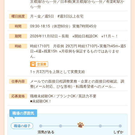
京都)駅から---分／日本橋(東京都)駅から---分／有楽町駅か
ら---分
月～金／週5日 #週3日以上在宅
曜日頻度
09:30-18:15（休憩60分）実働7時間45分
時間
2026年11月02日～長期 ※開始日相談OK ※11月～！
期間
時給1710円 月収例 29万円 時給1710円×実働7h45m×週5
時給
日×4週+残業15h ※月収例を保証するものではありませ
ん。
交通費
1ヶ月3万円を上限として実費支給
メールでの面接日程調整業務・企業との面接日程確認、調
仕事内容
整(メール対応、ひな形有)・転職希望者へのメール…
職種未経験OK / ブランクOK / 英語力不要
応募資格
■未経験OK！
職場の雰囲気
職場の様子
活気がある
しずか