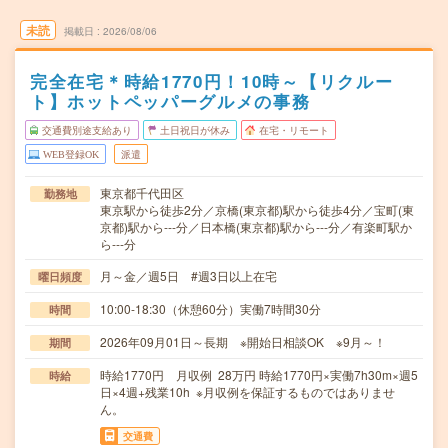
未読
掲載日
2026/08/06
完全在宅＊時給1770円！10時～【リクルー
ト】ホットペッパーグルメの事務
交通費別途支給あり
土日祝日が休み
在宅・リモート
WEB登録OK
派遣
東京都千代田区
勤務地
東京駅から徒歩2分／京橋(東京都)駅から徒歩4分／宝町(東
京都)駅から---分／日本橋(東京都)駅から---分／有楽町駅か
ら---分
月～金／週5日 #週3日以上在宅
曜日頻度
10:00-18:30（休憩60分）実働7時間30分
時間
2026年09月01日～長期 ※開始日相談OK ※9月～！
期間
時給1770円 月収例 28万円 時給1770円×実働7h30m×週5
時給
日×4週+残業10h ※月収例を保証するものではありませ
ん。
交通費