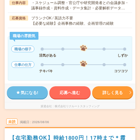
・スケジュール調整・官公庁や研究開発者との会議参加・
仕事内容
議事録作成・資料作成・データ集計・必要解析データ…
ブランクOK / 英語力不要
応募資格
【必要な経験】企画事務の経験、企画管理の経験
職場の雰囲気
職場の様子
活気がある
しずか
仕事の仕方
テキパキ
コツコツ
気になる!
応募へ進む
詳しく見る
派遣会社
株式会社リクルートスタッフィング
未読
掲載日
2026/08/06
【在宅勤務OK】時給1800円！17時まで＊霞