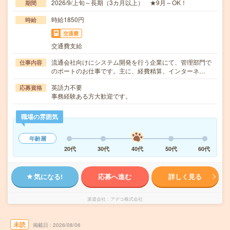
2026/9/上旬～長期（3カ月以上） ★9月～OK！
期間
時給1850円
時給
交通費
交通費支給
流通会社向けにシステム開発を行う企業にて、管理部門で
仕事内容
のポートのお仕事です。主に、経費精算、インターネ…
英語力不要
応募資格
事務経験ある方大歓迎です。
職場の雰囲気
年齢層
20代
30代
40代
50代
60代
気になる!
応募へ進む
詳しく見る
派遣会社
アデコ株式会社
未読
掲載日
2026/08/06