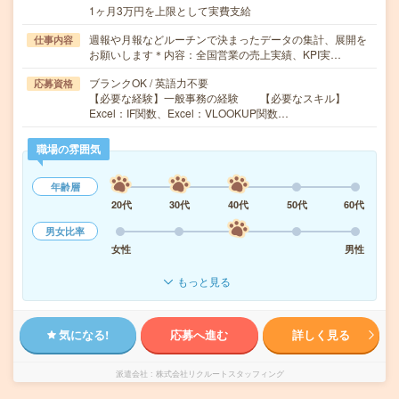
1ヶ月3万円を上限として実費支給
週報や月報などルーチンで決まったデータの集計、展開を
仕事内容
お願いします＊内容：全国営業の売上実績、KPI実…
ブランクOK / 英語力不要
応募資格
【必要な経験】一般事務の経験 【必要なスキル】
Excel：IF関数、Excel：VLOOKUP関数…
職場の雰囲気
年齢層
20代
30代
40代
50代
60代
男女比率
女性
男性
もっと見る
気になる!
応募へ進む
詳しく見る
派遣会社
株式会社リクルートスタッフィング