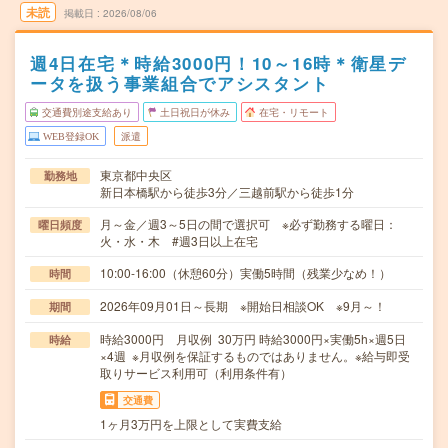
未読
掲載日
2026/08/06
週4日在宅＊時給3000円！10～16時＊衛星デ
ータを扱う事業組合でアシスタント
交通費別途支給あり
土日祝日が休み
在宅・リモート
WEB登録OK
派遣
東京都中央区
勤務地
新日本橋駅から徒歩3分／三越前駅から徒歩1分
月～金／週3～5日の間で選択可 ※必ず勤務する曜日：
曜日頻度
火・水・木 #週3日以上在宅
10:00-16:00（休憩60分）実働5時間（残業少なめ！）
時間
2026年09月01日～長期 ※開始日相談OK ※9月～！
期間
時給3000円 月収例 30万円 時給3000円×実働5h×週5日
時給
×4週 ※月収例を保証するものではありません。※給与即受
取りサービス利用可（利用条件有）
交通費
1ヶ月3万円を上限として実費支給