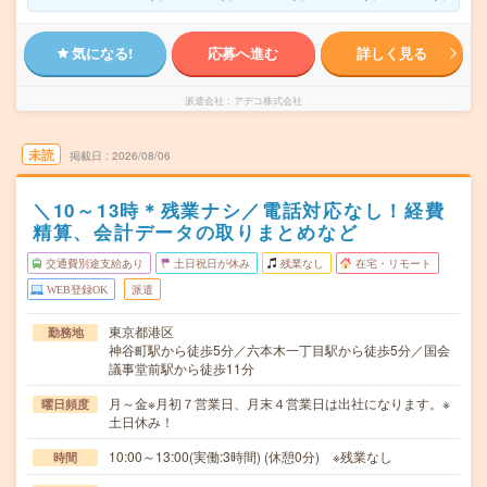
気になる!
応募へ進む
詳しく見る
派遣会社
アデコ株式会社
未読
掲載日
2026/08/06
＼10～13時＊残業ナシ／電話対応なし！経費
精算、会計データの取りまとめなど
交通費別途支給あり
土日祝日が休み
残業なし
在宅・リモート
WEB登録OK
派遣
東京都港区
勤務地
神谷町駅から徒歩5分／六本木一丁目駅から徒歩5分／国会
議事堂前駅から徒歩11分
月～金※月初７営業日、月末４営業日は出社になります。※
曜日頻度
土日休み！
10:00～13:00(実働:3時間) (休憩0分) ※残業なし
時間