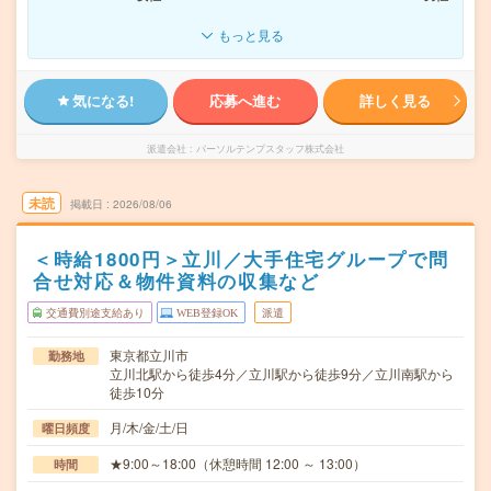
もっと見る
気になる!
応募へ進む
詳しく見る
派遣会社
パーソルテンプスタッフ株式会社
未読
掲載日
2026/08/06
＜時給1800円＞立川／大手住宅グループで問
合せ対応＆物件資料の収集など
交通費別途支給あり
WEB登録OK
派遣
東京都立川市
勤務地
立川北駅から徒歩4分／立川駅から徒歩9分／立川南駅から
徒歩10分
月/木/金/土/日
曜日頻度
★9:00～18:00（休憩時間 12:00 ～ 13:00）
時間