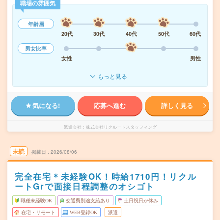
職場の雰囲気
年齢層
20代
30代
40代
50代
60代
男女比率
女性
男性
もっと見る
気になる!
応募へ進む
詳しく見る
派遣会社
株式会社リクルートスタッフィング
未読
掲載日
2026/08/06
完全在宅＊未経験OK！時給1710円！リクル
ートGrで面接日程調整のオシゴト
職種未経験OK
交通費別途支給あり
土日祝日が休み
在宅・リモート
WEB登録OK
派遣