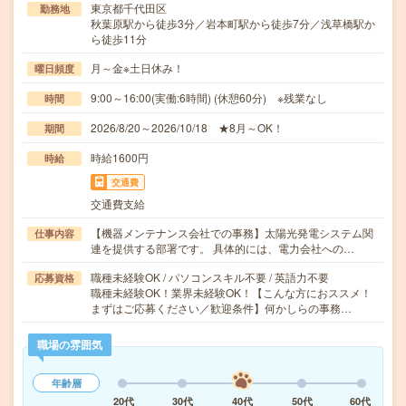
東京都千代田区
勤務地
秋葉原駅から徒歩3分／岩本町駅から徒歩7分／浅草橋駅か
ら徒歩11分
月～金※土日休み！
曜日頻度
9:00～16:00(実働:6時間) (休憩60分) ※残業なし
時間
2026/8/20～2026/10/18 ★8月～OK！
期間
時給1600円
時給
交通費
交通費支給
【機器メンテナンス会社での事務】太陽光発電システム関
仕事内容
連を提供する部署です。 具体的には、電力会社への…
職種未経験OK / パソコンスキル不要 / 英語力不要
応募資格
職種未経験OK！業界未経験OK！【こんな方におススメ！
まずはご応募ください／歓迎条件】何かしらの事務…
職場の雰囲気
年齢層
20代
30代
40代
50代
60代