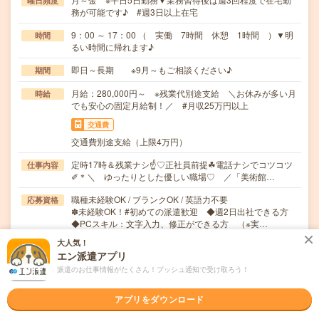
曜日頻度
務が可能です♪ #週3日以上在宅
9：00 ～ 17：00 （ 実働 7時間 休憩 1時間 ）▼明
時間
るい時間に帰れます♪
即日～長期 ※9月～もご相談ください♪
期間
月給：280,000円～ ※残業代別途支給 ＼お休みが多い月
時給
でも安心の固定月給制！／ #月収25万円以上
交通費
交通費別途支給（上限4万円）
定時17時＆残業ナシ☝♡正社員前提☘電話ナシでコツコツ
仕事内容
✐＊＼ ゆったりとした優しい職場♡ ／「美術館…
職種未経験OK / ブランクOK / 英語力不要
応募資格
✽未経験OK！#初めての派遣歓迎 ◆週2日出社できる方
◆PCスキル：文字入力、修正ができる方 （※実…
大人気！
職場の雰囲気
エン派遣アプリ
派遣のお仕事情報がたくさん！プッシュ通知で受け取ろう！
年齢層
20代
30代
40代
50代
60代
アプリをダウンロード
男女比率