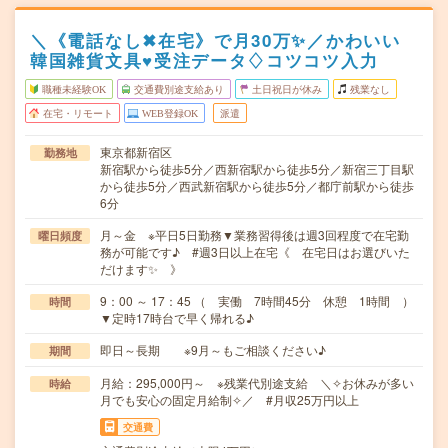
＼《電話なし✖在宅》で月30万✨／かわいい
韓国雑貨文具♥受注データ♢コツコツ入力
職種未経験OK
交通費別途支給あり
土日祝日が休み
残業なし
在宅・リモート
WEB登録OK
派遣
東京都新宿区
勤務地
新宿駅から徒歩5分／西新宿駅から徒歩5分／新宿三丁目駅
から徒歩5分／西武新宿駅から徒歩5分／都庁前駅から徒歩
6分
月～金 ※平日5日勤務▼業務習得後は週3回程度で在宅勤
曜日頻度
務が可能です♪ #週3日以上在宅《 在宅日はお選びいた
だけます✨ 》
9：00 ～ 17：45 （ 実働 7時間45分 休憩 1時間 ）
時間
▼定時17時台で早く帰れる♪
即日～長期 ※9月～もご相談ください♪
期間
月給：295,000円～ ※残業代別途支給 ＼✧お休みが多い
時給
月でも安心の固定月給制✧／ #月収25万円以上
交通費