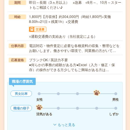
即日～長期（3ヵ月以上） ※急募 ○9月～、10月～スター
期間
トもご相談ください♪
1,800円【月収例】約304,000円（時給1,800円×実働
時給
8.00h×21日＋残業1h）+交通費
交通費
○通勤交通費の支給あり（当社規定による）
電話対応・物件査定に必要な各種資料の収集・整理などを
仕事内容
お願いします。働きやすい環境で、同業務の方がいて…
ブランクOK / 英語力不要
応募資格
●何らかの事務の経験がある方●Excel（入力・修正・保
存）の操作ができる方少しでもご興味がある方は…
職場の雰囲気
男女比率
女性
男性
職場の様子
活気がある
しずか
もっと見る