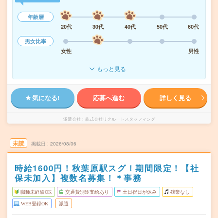
年齢層
20代
30代
40代
50代
60代
男女比率
女性
男性
もっと見る
気になる!
応募へ進む
詳しく見る
派遣会社
株式会社リクルートスタッフィング
未読
掲載日
2026/08/06
時給1600円！秋葉原駅スグ！期間限定！【社
保未加入】複数名募集！＊事務
職種未経験OK
交通費別途支給あり
土日祝日が休み
残業なし
WEB登録OK
派遣