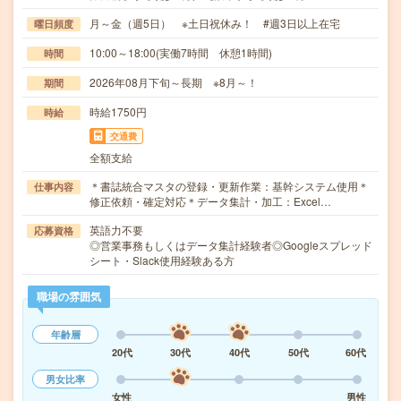
月～金（週5日） ※土日祝休み！ #週3日以上在宅
曜日頻度
10:00～18:00(実働7時間 休憩1時間)
時間
2026年08月下旬～長期 ※8月～！
期間
時給1750円
時給
交通費
全額支給
＊書誌統合マスタの登録・更新作業：基幹システム使用＊
仕事内容
修正依頼・確定対応＊データ集計・加工：Excel…
英語力不要
応募資格
◎営業事務もしくはデータ集計経験者◎Googleスプレッド
シート・Slack使用経験ある方
職場の雰囲気
年齢層
20代
30代
40代
50代
60代
男女比率
女性
男性