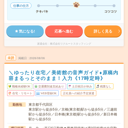
仕事の仕方
テキパキ
コツコツ
気になる!
応募へ進む
詳しく見る
派遣会社
株式会社リクルートスタッフィング
未読
掲載日
2026/08/06
＼ゆったり在宅／美術館の音声ガイド♦原稿内
容まるっとそのまま！入力《17時定時》
職種未経験OK
交通費別途支給あり
土日祝日が休み
残業なし
在宅・リモート
WEB登録OK
正社員への紹介予定派遣
東京都千代田区
勤務地
東京駅から徒歩5分／京橋(東京都)駅から徒歩5分／三越前
駅から徒歩5分／日本橋(東京都)駅から徒歩5分／新日本橋
駅から徒歩5分
月～金 ※平日5日勤務▼業務習得後は週3回程度で在宅勤