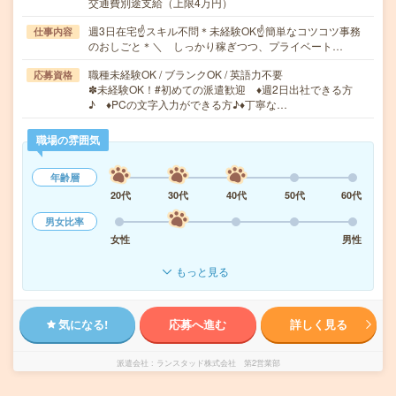
交通費別途支給（上限4万円）
週3日在宅☝スキル不問＊未経験OK☝簡単なコツコツ事務
仕事内容
のおしごと＊＼ しっかり稼ぎつつ、プライベート…
職種未経験OK / ブランクOK / 英語力不要
応募資格
✽未経験OK！#初めての派遣歓迎 ♦︎週2日出社できる方
♪ ♦︎PCの文字入力ができる方♪♦︎丁寧な…
職場の雰囲気
年齢層
20代
30代
40代
50代
60代
男女比率
女性
男性
もっと見る
気になる!
応募へ進む
詳しく見る
派遣会社
ランスタッド株式会社 第2営業部