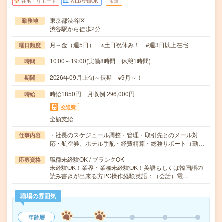
在宅・リモート
WEB登録OK
派遣
東京都渋谷区
勤務地
渋谷駅から徒歩2分
月～金（週5日） ※土日祝休み！ #週3日以上在宅
曜日頻度
10:00～19:00(実働8時間 休憩1時間)
時間
2026年09月上旬～長期 ※9月～！
期間
時給1850円 月収例 296,000円
時給
交通費
全額支給
・社長のスケジュール調整・管理・取引先とのメール対
仕事内容
応・航空券、ホテル手配・経費精算・総務サポート（勤…
職種未経験OK / ブランクOK
応募資格
未経験OK！業界・業種未経験OK！英語もしくは韓国語の
読み書きが出来る方PC操作経験英語：（会話）電…
職場の雰囲気
年齢層