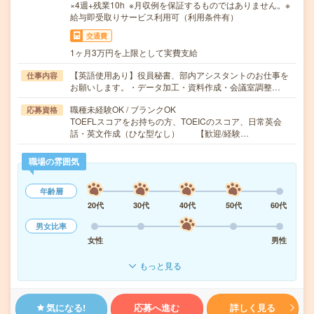
×4週+残業10h ※月収例を保証するものではありません。※
給与即受取りサービス利用可（利用条件有）
交通費
1ヶ月3万円を上限として実費支給
【英語使用あり】役員秘書、部内アシスタントのお仕事を
仕事内容
お願いします。・データ加工・資料作成・会議室調整…
職種未経験OK / ブランクOK
応募資格
TOEFLスコアをお持ちの方、TOEICのスコア、日常英会
話・英文作成（ひな型なし） 【歓迎/経験…
職場の雰囲気
年齢層
20代
30代
40代
50代
60代
男女比率
女性
男性
もっと見る
気になる!
応募へ進む
詳しく見る