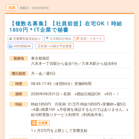
未読
掲載日
2026/08/08
【複数名募集】【社員前提】在宅OK！時給
1850円＊IT企業で秘書
交通費別途支給あり
土日祝日が休み
在宅・リモート
WEB登録OK
正社員への紹介予定派遣
東京都港区
勤務地
六本木一丁目駅から徒歩1分／六本木駅から徒歩8分
月～金／週5日
曜日頻度
08:45-17:45（休憩60分）実働8時間
時間
2026年09月01日～長期 ※開始日相談OK ※9月～！
期間
時給1850円 月収例 31万円 時給1850円×実働8h×週5日
時給
×4週+残業10h ※月収例を保証するものではありません。※
給与即受取りサービス利用可（利用条件有）
交通費
1ヶ月3万円を上限として実費支給