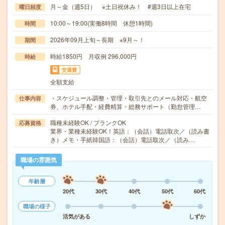
月～金（週5日） ※土日祝休み！ #週3日以上在宅
曜日頻度
10:00～19:00(実働8時間 休憩1時間)
時間
2026年09月上旬～長期 ※9月～！
期間
時給1850円 月収例 296,000円
時給
交通費
全額支給
・スケジュール調整・管理・取引先とのメール対応・航空
仕事内容
券、ホテル手配・経費精算・総務サポート（勤怠管理…
職種未経験OK / ブランクOK
応募資格
業界・業種未経験OK！英語：（会話）電話取次／（読み書
き）メモ・手紙韓国語：（会話）電話取次／（読み…
職場の雰囲気
年齢層
20代
30代
40代
50代
60代
職場の様子
活気がある
しずか