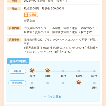
2026年09月上旬～長期 ※9月～！
期間
時給2000円 月収例 300,000円
時給
交通費
全額支給
＊役員等のスケジュール調整・管理＊電話・来客対応＊出
仕事内容
張精算＊資料の作成、整理及び管理＊電話（取次ぎ程…
職種未経験OK / ブランクOK / パソコンスキル不要 / 英語力
応募資格
不要
※業界未経験可●秘書検定2級以上をお持ちの方■在宅勤務が
あるので、ご自宅にWi-Fi環境がある方
職場の雰囲気
年齢層
20代
30代
40代
50代
60代
男女比率
女性
男性
もっと見る