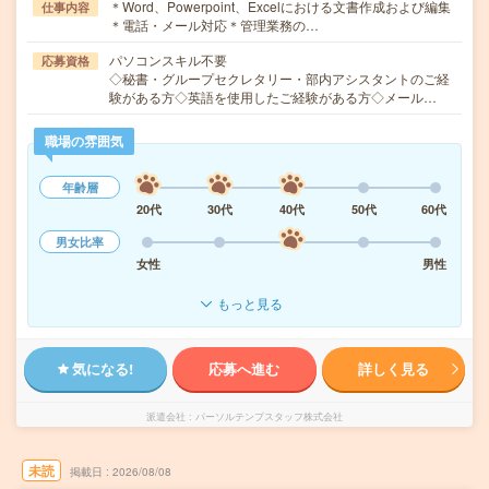
＊Word、Powerpoint、Excelにおける文書作成および編集
仕事内容
＊電話・メール対応＊管理業務の…
パソコンスキル不要
応募資格
◇秘書・グループセクレタリー・部内アシスタントのご経
験がある方◇英語を使用したご経験がある方◇メール…
職場の雰囲気
年齢層
20代
30代
40代
50代
60代
男女比率
女性
男性
もっと見る
気になる!
応募へ進む
詳しく見る
派遣会社
パーソルテンプスタッフ株式会社
未読
掲載日
2026/08/08