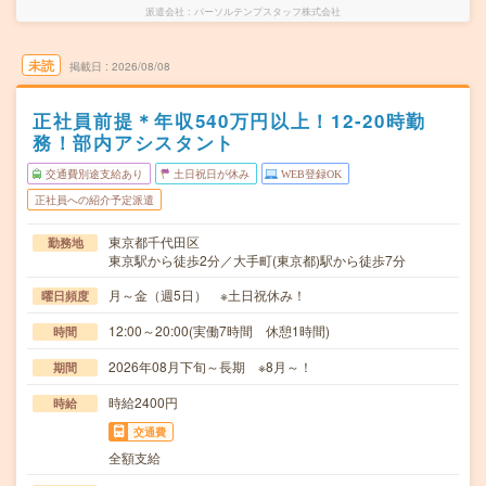
派遣会社
パーソルテンプスタッフ株式会社
未読
掲載日
2026/08/08
正社員前提＊年収540万円以上！12-20時勤
務！部内アシスタント
交通費別途支給あり
土日祝日が休み
WEB登録OK
正社員への紹介予定派遣
東京都千代田区
勤務地
東京駅から徒歩2分／大手町(東京都)駅から徒歩7分
月～金（週5日） ※土日祝休み！
曜日頻度
12:00～20:00(実働7時間 休憩1時間)
時間
2026年08月下旬～長期 ※8月～！
期間
時給2400円
時給
交通費
全額支給