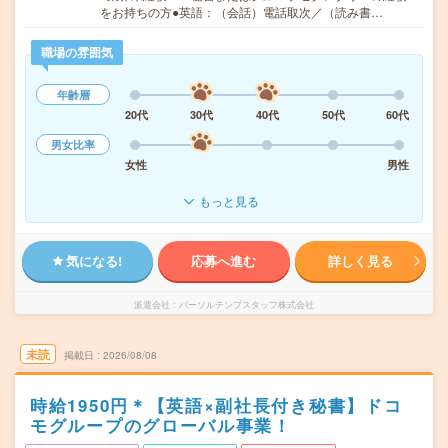
をお持ちの方●英語：（会話）電話取次／（読み書…
職場の雰囲気
年齢層
20代
30代
40代
50代
60代
男女比率
女性
男性
もっと見る
気になる!
応募へ進む
詳しく見る
派遣会社
パーソルテンプスタッフ株式会社
未読
掲載日
2026/08/08
時給1950円＊【英語×副社長付き秘書】ドコ
モグループのグローバル事業！