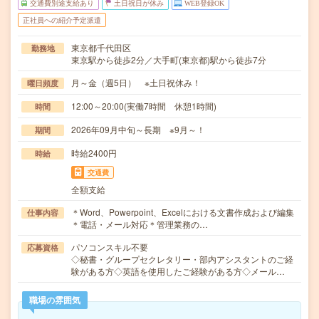
交通費別途支給あり
土日祝日が休み
WEB登録OK
正社員への紹介予定派遣
東京都千代田区
勤務地
東京駅から徒歩2分／大手町(東京都)駅から徒歩7分
月～金（週5日） ※土日祝休み！
曜日頻度
12:00～20:00(実働7時間 休憩1時間)
時間
2026年09月中旬～長期 ※9月～！
期間
時給2400円
時給
交通費
全額支給
＊Word、Powerpoint、Excelにおける文書作成および編集
仕事内容
＊電話・メール対応＊管理業務の…
パソコンスキル不要
応募資格
◇秘書・グループセクレタリー・部内アシスタントのご経
験がある方◇英語を使用したご経験がある方◇メール…
職場の雰囲気