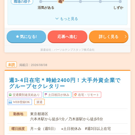
職場の様子
活気がある
しずか
もっと見る
気になる!
応募へ進む
詳しく見る
派遣会社
パーソルテンプスタッフ株式会社
未読
掲載日
2026/08/08
週3-4日在宅＊時給2400円！大手外資企業で
グループセクレタリー
交通費別途支給あり
土日祝日が休み
在宅・リモート
WEB登録OK
派遣
東京都港区
勤務地
六本木駅から徒歩1分／乃木坂駅から徒歩5分
月～金（週5日） ※土日祝休み #週3日以上在宅
曜日頻度