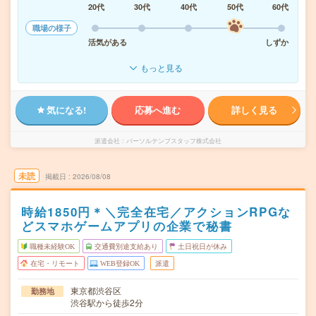
20代
30代
40代
50代
60代
職場の様子
活気がある
しずか
もっと見る
気になる!
応募へ進む
詳しく見る
派遣会社
パーソルテンプスタッフ株式会社
未読
掲載日
2026/08/08
時給1850円＊＼完全在宅／アクションRPGな
どスマホゲームアプリの企業で秘書
職種未経験OK
交通費別途支給あり
土日祝日が休み
在宅・リモート
WEB登録OK
派遣
東京都渋谷区
勤務地
渋谷駅から徒歩2分