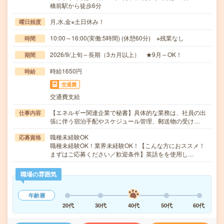
橋前駅から徒歩6分
月,水,金※土日休み！
曜日頻度
10:00～16:00(実働:5時間) (休憩60分) ※残業なし
時間
2026/9/上旬～長期（3カ月以上） ★9月～OK！
期間
時給1650円
時給
交通費
交通費支給
【エネルギー関連企業で秘書】具体的な業務は、社員の出
仕事内容
張に伴う宿泊手配やスケジュール管理、郵送物の受け…
職種未経験OK
応募資格
職種未経験OK！業界未経験OK！【こんな方におススメ！
まずはご応募ください／歓迎条件】英語をを使用し…
職場の雰囲気
年齢層
20代
30代
40代
50代
60代