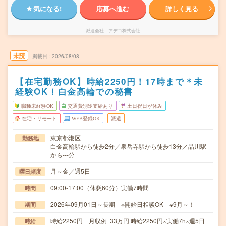
気になる!
応募へ進む
詳しく見る
派遣会社
アデコ株式会社
未読
掲載日
2026/08/08
【在宅勤務OK】時給2250円！17時まで＊未
経験OK！白金高輪での秘書
職種未経験OK
交通費別途支給あり
土日祝日が休み
在宅・リモート
WEB登録OK
派遣
東京都港区
勤務地
白金高輪駅から徒歩2分／泉岳寺駅から徒歩13分／品川駅
から---分
月～金／週5日
曜日頻度
09:00-17:00（休憩60分）実働7時間
時間
2026年09月01日～長期 ※開始日相談OK ※9月～！
期間
時給2250円 月収例 33万円 時給2250円×実働7h×週5日
時給