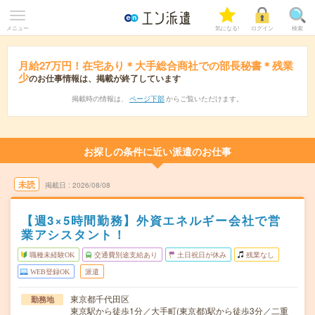
メニュー
気になる!
ログイン
検索
月給27万円！在宅あり＊大手総合商社での部長秘書＊残業
少
のお仕事情報は、掲載が終了しています
掲載時の情報は、
ページ下部
からご覧いただけます。
お探しの条件に近い派遣のお仕事
未読
掲載日
2026/08/08
【週3×5時間勤務】外資エネルギー会社で営
業アシスタント！
職種未経験OK
交通費別途支給あり
土日祝日が休み
残業なし
WEB登録OK
派遣
東京都千代田区
勤務地
東京駅から徒歩1分／大手町(東京都)駅から徒歩3分／二重