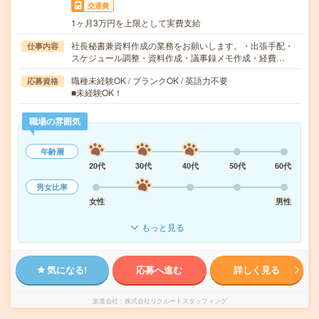
交通費
1ヶ月3万円を上限として実費支給
社長秘書兼資料作成の業務をお願いします。・出張手配・
仕事内容
スケジュール調整・資料作成・議事録メモ作成・経費…
職種未経験OK / ブランクOK / 英語力不要
応募資格
■未経験OK！
職場の雰囲気
年齢層
20代
30代
40代
50代
60代
男女比率
女性
男性
もっと見る
気になる!
応募へ進む
詳しく見る
派遣会社
株式会社リクルートスタッフィング