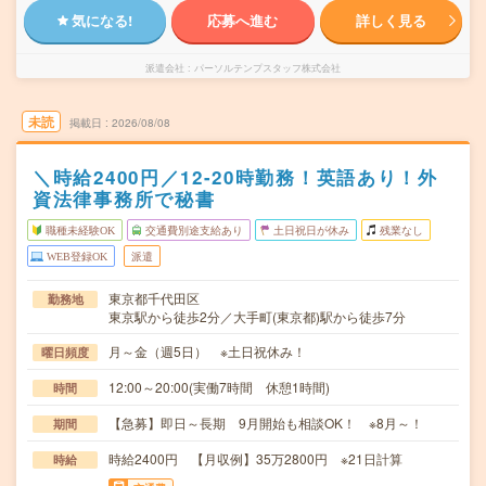
気になる!
応募へ進む
詳しく見る
派遣会社
パーソルテンプスタッフ株式会社
未読
掲載日
2026/08/08
＼時給2400円／12-20時勤務！英語あり！外
資法律事務所で秘書
職種未経験OK
交通費別途支給あり
土日祝日が休み
残業なし
WEB登録OK
派遣
東京都千代田区
勤務地
東京駅から徒歩2分／大手町(東京都)駅から徒歩7分
月～金（週5日） ※土日祝休み！
曜日頻度
12:00～20:00(実働7時間 休憩1時間)
時間
【急募】即日～長期 9月開始も相談OK！ ※8月～！
期間
時給2400円 【月収例】35万2800円 ※21日計算
時給