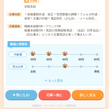
交通費
全額支給
＊各種書類作成・校正＊管理業務の調整＊フォルダ作成・
仕事内容
保管＊文書の印刷＊電話対応（少な目）・メール対応…
職種未経験OK / ブランクOK
応募資格
秘書未経験OK！英語の実務経験英語：（会話）日常会話／
（読み書き）ビジネス文書英語を使って働きたい方…
職場の雰囲気
年齢層
20代
30代
40代
50代
60代
男女比率
女性
男性
もっと見る
気になる!
応募へ進む
詳しく見る
派遣会社
パーソルテンプスタッフ株式会社