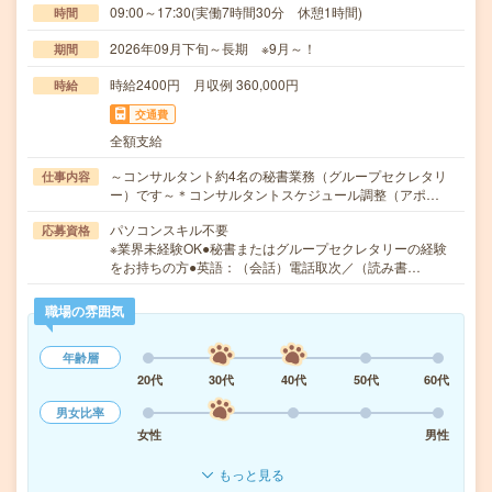
09:00～17:30(実働7時間30分 休憩1時間)
時間
2026年09月下旬～長期 ※9月～！
期間
時給2400円 月収例 360,000円
時給
交通費
全額支給
～コンサルタント約4名の秘書業務（グループセクレタリ
仕事内容
ー）です～＊コンサルタントスケジュール調整（アポ…
パソコンスキル不要
応募資格
※業界未経験OK●秘書またはグループセクレタリーの経験
をお持ちの方●英語：（会話）電話取次／（読み書…
職場の雰囲気
年齢層
20代
30代
40代
50代
60代
男女比率
女性
男性
もっと見る