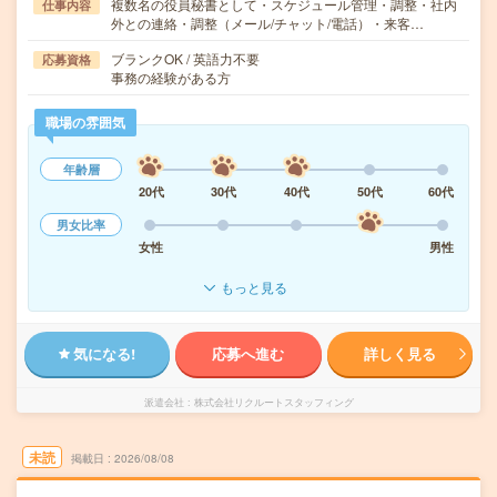
複数名の役員秘書として・スケジュール管理・調整・社内
仕事内容
外との連絡・調整（メール/チャット/電話）・来客…
ブランクOK / 英語力不要
応募資格
事務の経験がある方
職場の雰囲気
年齢層
20代
30代
40代
50代
60代
男女比率
女性
男性
もっと見る
気になる!
応募へ進む
詳しく見る
派遣会社
株式会社リクルートスタッフィング
未読
掲載日
2026/08/08