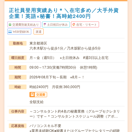
正社員登用実績あり＊＼在宅多め／大手外資
企業！英語×秘書！高時給2400円
交通費別途支給あり
土日祝日が休み
在宅・リモート
WEB登録OK
派遣
東京都港区
勤務地
六本木駅から徒歩1分／乃木坂駅から徒歩5分
月～金（週5日） ※土日祝休み #週3日以上在宅
曜日頻度
09:00～17:30(実働7時間30分 休憩1時間)
時間
2026年08月下旬～長期 ※8月～！
期間
時給2400円 月収例 360,000円
時給
交通費
全額支給
～コンサルタント約4名の秘書業務（グループセクレタリ
仕事内容
ー）です～＊コンサルタントスケジュール調整（アポ…
パソコンスキル不要
応募資格
※業界未経験OK●秘書またはグループセクレタリーの経験