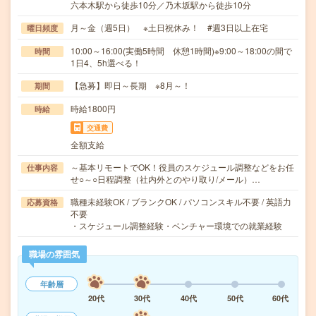
六本木駅から徒歩10分／乃木坂駅から徒歩10分
月～金（週5日） ※土日祝休み！ #週3日以上在宅
曜日頻度
10:00～16:00(実働5時間 休憩1時間)※9:00～18:00の間で
時間
1日4、5h選べる！
【急募】即日～長期 ※8月～！
期間
時給1800円
時給
交通費
全額支給
～基本リモートでOK！役員のスケジュール調整などをお任
仕事内容
せ○～○日程調整（社内外とのやり取り/メール）…
職種未経験OK / ブランクOK / パソコンスキル不要 / 英語力
応募資格
不要
・スケジュール調整経験・ベンチャー環境での就業経験
職場の雰囲気
年齢層
20代
30代
40代
50代
60代