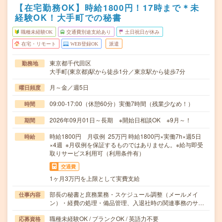
【在宅勤務OK】時給1800円！17時まで＊未
経験OK！大手町での秘書
職種未経験OK
交通費別途支給あり
土日祝日が休み
在宅・リモート
WEB登録OK
派遣
東京都千代田区
勤務地
大手町(東京都)駅から徒歩1分／東京駅から徒歩7分
月～金／週5日
曜日頻度
09:00-17:00（休憩60分）実働7時間（残業少なめ！）
時間
2026年09月01日～長期 ※開始日相談OK ※9月～！
期間
時給1800円 月収例 25万円 時給1800円×実働7h×週5日
時給
×4週 ※月収例を保証するものではありません。※給与即受
取りサービス利用可（利用条件有）
交通費
1ヶ月3万円を上限として実費支給
部長の秘書と庶務業務・スケジュール調整（メールメイ
仕事内容
ン）・経費の処理・備品管理、入退社時の関連事務のサ…
職種未経験OK / ブランクOK / 英語力不要
応募資格