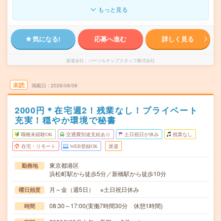
もっと見る
気になる!
応募へ進む
詳しく見る
派遣会社
パーソルテンプスタッフ株式会社
未読
掲載日
2026/08/08
2000円＊在宅週2！残業なし！プライベート
充実！穏やか環境で秘書
職種未経験OK
交通費別途支給あり
土日祝日が休み
残業なし
在宅・リモート
WEB登録OK
派遣
東京都港区
勤務地
浜松町駅から徒歩5分／新橋駅から徒歩10分
月～金（週5日） ※土日祝日休み
曜日頻度
08:30～17:00(実働7時間30分 休憩1時間)
時間