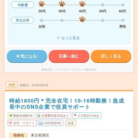
年齢層
20代
30代
40代
50代
60代
男女比率
女性
男性
もっと見る
気になる!
応募へ進む
詳しく見る
派遣会社
パーソルテンプスタッフ株式会社
未読
掲載日
2026/08/08
時給1800円＊完全在宅！10-16時勤務！急成
長中のSNS企業で役員サポート
職種未経験OK
交通費別途支給あり
土日祝日が休み
在宅・リモート
WEB登録OK
派遣
東京都港区
勤務地