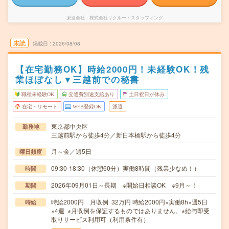
派遣会社
株式会社リクルートスタッフィング
未読
掲載日
2026/08/08
【在宅勤務OK】時給2000円！未経験OK！残
業ほぼなし▼三越前での秘書
職種未経験OK
交通費別途支給あり
土日祝日が休み
在宅・リモート
WEB登録OK
派遣
東京都中央区
勤務地
三越前駅から徒歩4分／新日本橋駅から徒歩4分
月～金／週5日
曜日頻度
09:30-18:30（休憩60分）実働8時間（残業少なめ！）
時間
2026年09月01日～長期 ※開始日相談OK ※9月～！
期間
時給2000円 月収例 32万円 時給2000円×実働8h×週5日
時給
×4週 ※月収例を保証するものではありません。※給与即受
取りサービス利用可（利用条件有）