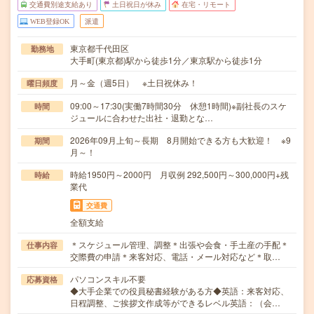
交通費別途支給あり
土日祝日が休み
在宅・リモート
WEB登録OK
派遣
東京都千代田区
勤務地
大手町(東京都)駅から徒歩1分／東京駅から徒歩1分
月～金（週5日） ※土日祝休み！
曜日頻度
09:00～17:30(実働7時間30分 休憩1時間)※副社長のスケ
時間
ジュールに合わせた出社・退勤とな…
2026年09月上旬～長期 8月開始できる方も大歓迎！ ※9
期間
月～！
時給1950円～2000円 月収例 292,500円～300,000円+残
時給
業代
交通費
全額支給
＊スケジュール管理、調整＊出張や会食・手土産の手配＊
仕事内容
交際費の申請＊来客対応、電話・メール対応など＊取…
パソコンスキル不要
応募資格
◆大手企業での役員秘書経験がある方◆英語：来客対応、
日程調整、ご挨拶文作成等ができるレベル英語：（会…