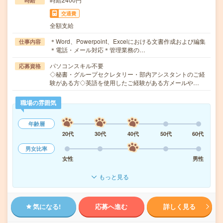
時給
交通費
全額支給
＊Word、Powerpoint、Excelにおける文書作成および編集
仕事内容
＊電話・メール対応＊管理業務の…
パソコンスキル不要
応募資格
◇秘書・グループセクレタリー・部内アシスタントのご経
験がある方◇英語を使用したご経験がある方メールや…
職場の雰囲気
年齢層
20代
30代
40代
50代
60代
男女比率
女性
男性
もっと見る
気になる!
応募へ進む
詳しく見る