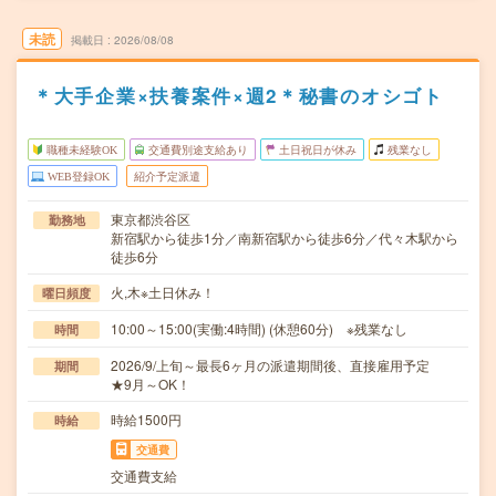
未読
掲載日
2026/08/08
＊大手企業×扶養案件×週2＊秘書のオシゴト
職種未経験OK
交通費別途支給あり
土日祝日が休み
残業なし
WEB登録OK
紹介予定派遣
東京都渋谷区
勤務地
新宿駅から徒歩1分／南新宿駅から徒歩6分／代々木駅から
徒歩6分
火,木※土日休み！
曜日頻度
10:00～15:00(実働:4時間) (休憩60分) ※残業なし
時間
2026/9/上旬～最長6ヶ月の派遣期間後、直接雇用予定
期間
★9月～OK！
時給1500円
時給
交通費
交通費支給