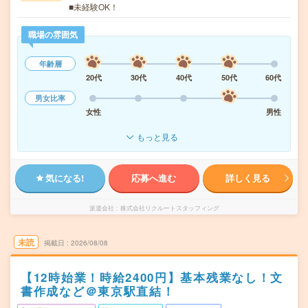
■未経験OK！
職場の雰囲気
年齢層
20代
30代
40代
50代
60代
男女比率
女性
男性
もっと見る
気になる!
応募へ進む
詳しく見る
派遣会社
株式会社リクルートスタッフィング
未読
掲載日
2026/08/08
【12時始業！時給2400円】基本残業なし！文
書作成など＠東京駅直結！