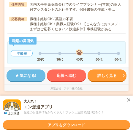
国内大手生命保険会社でのライフプランナー(営業)の個人
仕事内容
付アシスタントのお仕事です。保険書類の作成・発…
職種未経験OK / 英語力不要
応募資格
職種未経験OK！業界未経験OK！【こんな方におススメ！
まずはご応募ください／歓迎条件】事務経験がある…
職場の雰囲気
年齢層
20代
30代
40代
50代
60代
気になる!
応募へ進む
詳しく見る
派遣会社
アデコ株式会社
大人気！
未読
掲載日
2026/08/08
エン派遣アプリ
派遣のお仕事情報がたくさん！プッシュ通知で受け取ろう！
完全在宅＊時給1950円！10時～＊未経験
OK！スマホゲーム運営会社での秘書
アプリをダウンロード
職種未経験OK
交通費別途支給あり
土日祝日が休み