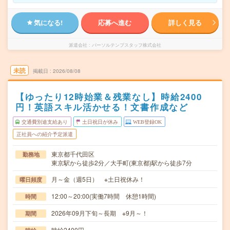
気になる!
応募へ進む
詳しく見る
派遣会社
パーソルテンプスタッフ株式会社
未読
掲載日
2026/08/08
【ゆったり12時始業＆残業なし】時給2400
円！英語スキル活かせる！文書作成など
交通費別途支給あり
土日祝日が休み
WEB登録OK
正社員への紹介予定派遣
東京都千代田区
勤務地
東京駅から徒歩2分／大手町(東京都)駅から徒歩7分
月～金（週5日） ※土日祝休み！
曜日頻度
12:00～20:00(実働7時間 休憩1時間)
時間
2026年09月下旬～長期 ※9月～！
期間
時給2400円