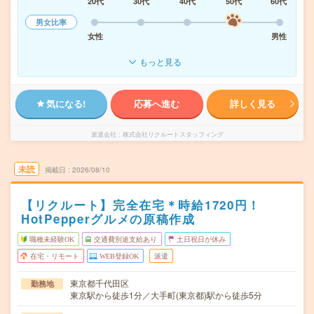
20代
30代
40代
50代
60代
男女比率
女性
男性
もっと見る
気になる!
応募へ進む
詳しく見る
派遣会社
株式会社リクルートスタッフィング
未読
掲載日
2026/08/10
【リクルート】完全在宅＊時給1720円！
HotPepperグルメの原稿作成
職種未経験OK
交通費別途支給あり
土日祝日が休み
在宅・リモート
WEB登録OK
派遣
東京都千代田区
勤務地
東京駅から徒歩1分／大手町(東京都)駅から徒歩5分