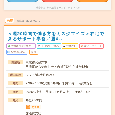
派遣会社
株式会社オールビズチャンネル
未読
掲載日
2026/08/10
＜週20時間で働き方をカスタマイズ＞在宅で
きるサポート事務／週4～
交通費別途支給あり
土日祝日が休み
残業なし
在宅・リモート
WEB登録OK
派遣
東京都武蔵野市
勤務地
三鷹駅から徒歩11分／吉祥寺駅から徒歩18分
シフト制※土日休み！
曜日頻度
9:30～15:30(実働:5時間) (休憩60分) ※残業なし
時間
2026/9/上旬～長期（3カ月以上） ★9月～OK！
期間
時給2300円
時給
交通費
交通費支給