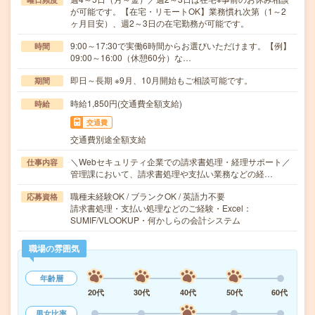
が可能です。【在宅・リモートOK】業務慣れ次第（1～2
ヶ月目安）、週2～3日の在宅勤務が可能です。
9:00～17:30で実働6時間からお選びいただけます。【例】
時間
09:00～16:00（休憩60分）な…
即日～長期 ※9月、10月開始もご相談可能です。
期間
時給1,850円(交通費全額支給)
時給
交通費
交通費別途全額支給
＼Webセキュリティ企業での請求書処理・経理サポート／
仕事内容
管理課において、請求書処理や支払い業務などの経…
職種未経験OK / ブランクOK / 英語力不要
応募資格
請求書処理・支払い処理などのご経験・Excel：
SUMIF/VLOOKUP・何かしらの会計システム
職場の雰囲気
年齢層
20代
30代
40代
50代
60代
男女比率