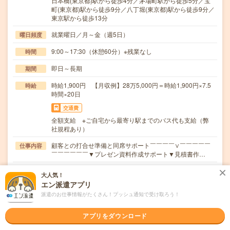
日本橋(東京都)駅から徒歩4分／茅場町駅から徒歩5分／宝
町(東京都)駅から徒歩9分／八丁堀(東京都)駅から徒歩9分／
東京駅から徒歩13分
就業曜日／月～金（週5日）
曜日頻度
9:00～17:30（休憩60分）※残業なし
時間
即日～長期
期間
時給1,900円 【月収例】28万5,000円＝時給1,900円×7.5
時給
時間×20日
交通費
全額支給 ※ご自宅から最寄り駅までのバス代も支給（弊
社規程あり）
顧客との打合せ準備と同席サポート￣￣￣￣∨￣￣￣￣￣
仕事内容
￣￣￣￣￣￣▼プレゼン資料作成サポート▼見積書作…
職種未経験OK / ブランクOK / 英語力不要
応募資格
大人気！
■なんらかの接客経験をお持ちの方■＜PC＞商談に同席し
エン派遣アプリ
メモ入力ができる方
派遣のお仕事情報がたくさん！プッシュ通知で受け取ろう！
職場の雰囲気
アプリをダウンロード