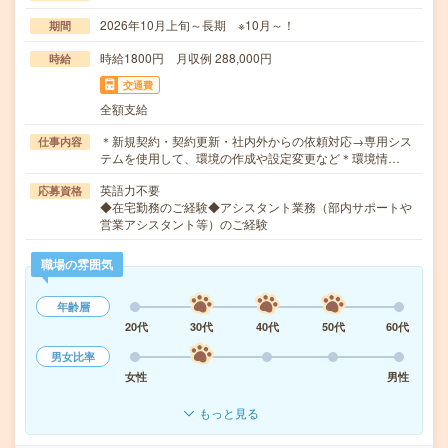
2026年10月上旬～長期 ※10月～！
期間
時給1800円 月収例 288,000円
時給
交通費
全額支給
＊新規契約・契約更新・社内外からの依頼対応→専用シス
仕事内容
テムを使用して、環境の作成や設定変更など＊環境情…
英語力不要
応募資格
◆在宅勤務のご経験◆アシスタント業務（部内サポートや
営業アシスタント等）のご経験
職場の雰囲気
年齢層
20代
30代
40代
50代
60代
男女比率
女性
男性
もっと見る