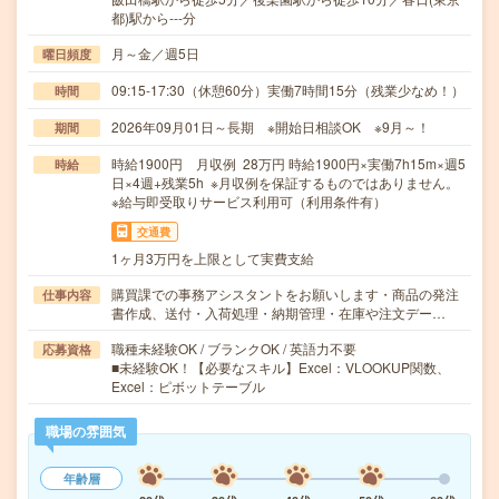
都)駅から---分
月～金／週5日
曜日頻度
09:15-17:30（休憩60分）実働7時間15分（残業少なめ！）
時間
2026年09月01日～長期 ※開始日相談OK ※9月～！
期間
時給1900円 月収例 28万円 時給1900円×実働7h15m×週5
時給
日×4週+残業5h ※月収例を保証するものではありません。
※給与即受取りサービス利用可（利用条件有）
交通費
1ヶ月3万円を上限として実費支給
購買課での事務アシスタントをお願いします・商品の発注
仕事内容
書作成、送付・入荷処理・納期管理・在庫や注文デー…
職種未経験OK / ブランクOK / 英語力不要
応募資格
■未経験OK！【必要なスキル】Excel：VLOOKUP関数、
Excel：ピボットテーブル
職場の雰囲気
年齢層