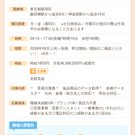
東京都新宿区
勤務地
飯田橋駅から徒歩6分／神楽坂駅から徒歩10分
月～金（週5日） ※土日祝休み／月曜日が祝日の際は午前
曜日頻度
中のみ勤務になることがあります
09:15～17:30(実働7時間15分 休憩1時間)
時間
2026年09月上旬～長期 即日開始／開始日ご相談くださ
期間
い！ ※9月～！
時給1850円 月収例 268,250円+残業代
時給
交通費
全額支給
＊ 受発注業務＊ 返品商品のデータ処理＊ 各種データ
仕事内容
入力＊ 社内・倉庫・取引先との対応＊ 問合せ対応…
職種未経験OK / ブランクOK / 英語力不要
応募資格
◎営業事務・営業アシスタント・一般事務のいずれかのご
経験がある方◎電話対応のご経験がある方◎Exce…
職場の雰囲気