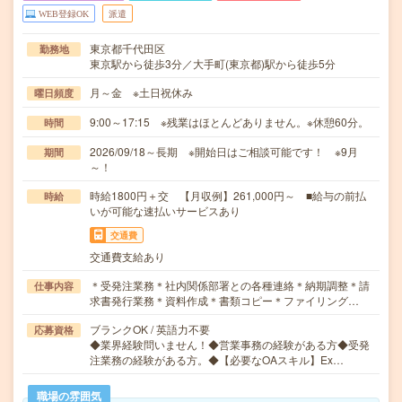
WEB登録OK
派遣
東京都千代田区
勤務地
東京駅から徒歩3分／大手町(東京都)駅から徒歩5分
月～金 ※土日祝休み
曜日頻度
9:00～17:15 ※残業はほとんどありません。※休憩60分。
時間
2026/09/18～長期 ※開始日はご相談可能です！ ※9月
期間
～！
時給1800円＋交 【月収例】261,000円～ ■給与の前払
時給
いが可能な速払いサービスあり
交通費
交通費支給あり
＊受発注業務＊社内関係部署との各種連絡＊納期調整＊請
仕事内容
求書発行業務＊資料作成＊書類コピー＊ファイリング…
ブランクOK / 英語力不要
応募資格
◆業界経験問いません！◆営業事務の経験がある方◆受発
注業務の経験がある方。◆【必要なOAスキル】Ex…
職場の雰囲気