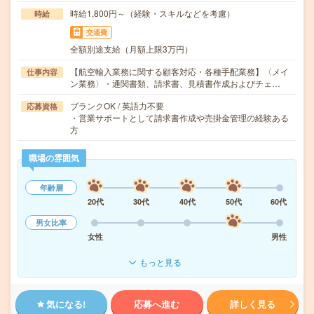
時給1,800円～（経験・スキルなどを考慮）
時給
交通費
全額別途支給（月額上限3万円）
【航空輸入業務に関する顧客対応・各種手配業務】〈メイ
仕事内容
ン業務〉・通関書類、請求書、見積書作成およびチェ…
ブランクOK / 英語力不要
応募資格
・営業サポートとして請求書作成や売掛金管理の経験ある
方
職場の雰囲気
年齢層
20代
30代
40代
50代
60代
男女比率
女性
男性
もっと見る
気になる!
応募へ進む
詳しく見る