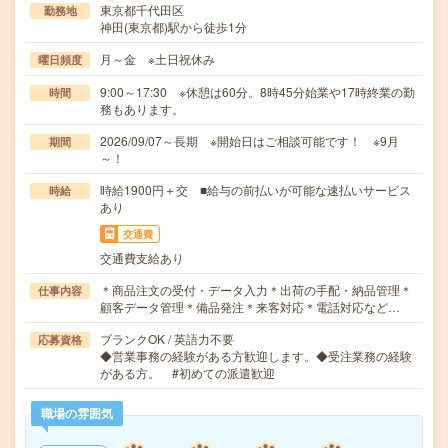
東京都千代田区
勤務地
神田(東京都)駅から徒歩1分
月～金 ※土日祝休み
曜日頻度
9:00～17:30 ※休憩は60分。8時45分始業や17時終業の勤
時間
務もあります。
2026/09/07～長期 ※開始日はご相談可能です！ ※9月
期間
～！
時給1900円＋交 ■給与の前払いが可能な速払いサービス
時給
あり
交通費
交通費支給あり
＊商品注文の受付・データ入力＊出荷の手配・納品管理＊
仕事内容
顧客データ管理＊備品発注＊来客対応＊電話対応など…
ブランクOK / 英語力不要
応募資格
◆営業事務の経験がある方歓迎します。◆受注業務の経験
がある方。 #初めての派遣歓迎
職場の雰囲気