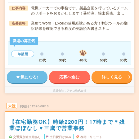
電機メーカーでの事務です。製品企画を行っているチーム
仕事内容
のサポートをおまかせします！受発注、輸出業務、出…
業務でWord・Excelの使用経験がある方！翻訳ツールの翻
応募資格
訳結果を確認できる程度の英語読み書きスキ…
職場の雰囲気
年齢層
20代
30代
40代
50代
60代
気になる!
応募へ進む
詳しく見る
派遣会社
アデコ株式会社
未読
掲載日
2026/08/10
【在宅勤務OK】時給2200円！17時まで＊残
業ほぼなし▼三鷹で営業事務
交通費別途支給あり
土日祝日が休み
在宅・リモート