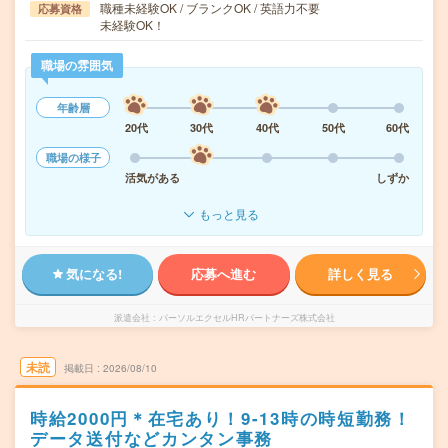
職種未経験OK / ブランクOK / 英語力不要
応募資格
未経験OK！
職場の雰囲気
年齢層
20代
30代
40代
50代
60代
職場の様子
活気がある
しずか
もっと見る
気になる!
応募へ進む
詳しく見る
派遣会社
パーソルエクセルHRパートナーズ株式会社
未読
掲載日
2026/08/10
時給2000円＊在宅あり！9-13時の時短勤務！
データ送付などカンタン事務