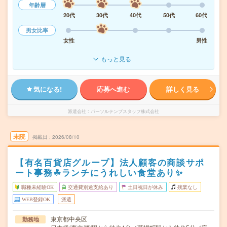
年齢層
20代
30代
40代
50代
60代
男女比率
女性
男性
もっと見る
気になる!
応募へ進む
詳しく見る
派遣会社
パーソルテンプスタッフ株式会社
未読
掲載日
2026/08/10
【有名百貨店グループ】法人顧客の商談サポ
ート事務☘︎ランチにうれしい食堂あり✨
職種未経験OK
交通費別途支給あり
土日祝日が休み
残業なし
WEB登録OK
派遣
東京都中央区
勤務地