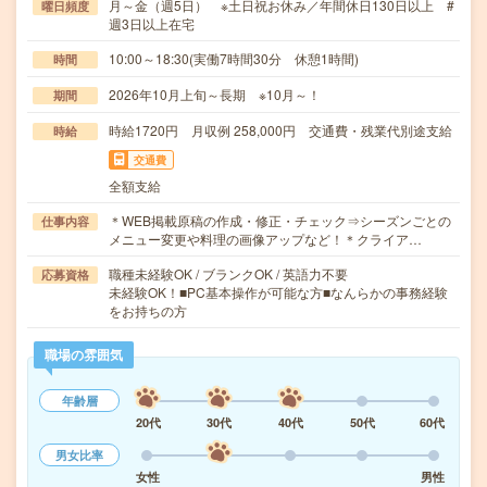
月～金（週5日） ※土日祝お休み／年間休日130日以上 #
曜日頻度
週3日以上在宅
10:00～18:30(実働7時間30分 休憩1時間)
時間
2026年10月上旬～長期 ※10月～！
期間
時給1720円 月収例 258,000円 交通費・残業代別途支給
時給
交通費
全額支給
＊WEB掲載原稿の作成・修正・チェック⇒シーズンごとの
仕事内容
メニュー変更や料理の画像アップなど！＊クライア…
職種未経験OK / ブランクOK / 英語力不要
応募資格
未経験OK！■PC基本操作が可能な方■なんらかの事務経験
をお持ちの方
職場の雰囲気
年齢層
20代
30代
40代
50代
60代
男女比率
女性
男性