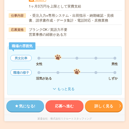
1ヶ月3万円を上限として実費支給
・受注入力※専用システム・出荷指示・納期確認・見積
仕事内容
書、請求書作成・データ集計・電話対応・庶務業務
ブランクOK / 英語力不要
応募資格
営業事務の経験がある方
職場の雰囲気
男女比率
女性
男性
職場の様子
活気がある
しずか
もっと見る
気になる!
応募へ進む
詳しく見る
派遣会社
株式会社リクルートスタッフィング