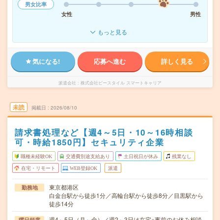
男女比率
女性
男性
もっと見る
気になる!
応募へ進む
詳しく見る
派遣会社
株式会社ビースタイル スマートキャリア
未読
掲載日
2026/08/10
請求書処理など【週4～5日・10～16時相談
可・時給1850円】セキュリティ企業
職種未経験OK
交通費別途支給あり
土日祝日が休み
残業なし
在宅・リモート
WEB登録OK
派遣
東京都港区
勤務地
白金台駅から徒歩1分／高輪台駅から徒歩8分／目黒駅から
徒歩14分
週4～5日（月～金）／週2～3日は在宅※事前のお休み相談
曜日頻度