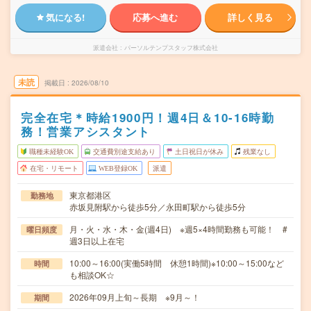
気になる!
応募へ進む
詳しく見る
派遣会社
パーソルテンプスタッフ株式会社
未読
掲載日
2026/08/10
完全在宅＊時給1900円！週4日＆10-16時勤
務！営業アシスタント
職種未経験OK
交通費別途支給あり
土日祝日が休み
残業なし
在宅・リモート
WEB登録OK
派遣
東京都港区
勤務地
赤坂見附駅から徒歩5分／永田町駅から徒歩5分
月・火・水・木・金(週4日) ※週5×4時間勤務も可能！ #
曜日頻度
週3日以上在宅
10:00～16:00(実働5時間 休憩1時間)※10:00～15:00など
時間
も相談OK☆
2026年09月上旬～長期 ※9月～！
期間