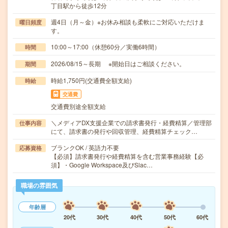
丁目駅から徒歩12分
週4日（月～金）※お休み相談も柔軟にご対応いただけま
曜日頻度
す。
10:00～17:00（休憩60分／実働6時間）
時間
2026/08/15～長期 ※開始日はご相談ください。
期間
時給1,750円(交通費全額支給)
時給
交通費
交通費別途全額支給
＼メディアDX支援企業での請求書発行・経費精算／管理部
仕事内容
にて、請求書の発行や回収管理、経費精算チェック…
ブランクOK / 英語力不要
応募資格
【必須】請求書発行や経費精算を含む営業事務経験【必
須】・Google Workspace及びSlac…
職場の雰囲気
年齢層
20代
30代
40代
50代
60代