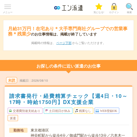
メニュー
気になる!
ログイン
検索
月給31万円！在宅あり＊大手専門商社グループでの営業事
務＊残業少
のお仕事情報は、掲載が終了しています
掲載時の情報は、
ページ下部
からご覧いただけます。
お探しの条件に近い派遣のお仕事
未読
掲載日
2026/08/10
請求書発行・経費精算チェック【週4日・10～
17時・時給1750円】DX支援企業
交通費別途支給あり
土日祝日が休み
残業なし
WEB登録OK
派遣
東京都港区
勤務地
神谷町駅から徒歩4分／御成門駅から徒歩13分／六本木一