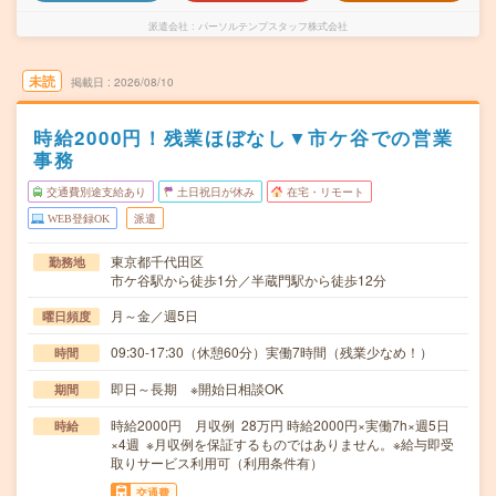
派遣会社
パーソルテンプスタッフ株式会社
未読
掲載日
2026/08/10
時給2000円！残業ほぼなし▼市ケ谷での営業
事務
交通費別途支給あり
土日祝日が休み
在宅・リモート
WEB登録OK
派遣
東京都千代田区
勤務地
市ケ谷駅から徒歩1分／半蔵門駅から徒歩12分
月～金／週5日
曜日頻度
09:30-17:30（休憩60分）実働7時間（残業少なめ！）
時間
即日～長期 ※開始日相談OK
期間
時給2000円 月収例 28万円 時給2000円×実働7h×週5日
時給
×4週 ※月収例を保証するものではありません。※給与即受
取りサービス利用可（利用条件有）
交通費