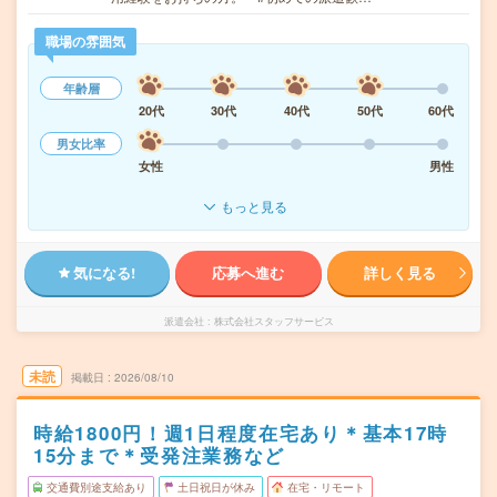
職場の雰囲気
年齢層
20代
30代
40代
50代
60代
男女比率
女性
男性
もっと見る
気になる!
応募へ進む
詳しく見る
派遣会社
株式会社スタッフサービス
未読
掲載日
2026/08/10
時給1800円！週1日程度在宅あり＊基本17時
15分まで＊受発注業務など
交通費別途支給あり
土日祝日が休み
在宅・リモート