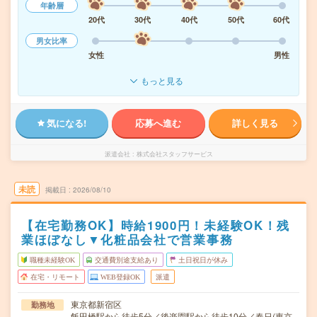
年齢層
20代
30代
40代
50代
60代
男女比率
女性
男性
もっと見る
気になる!
応募へ進む
詳しく見る
派遣会社
株式会社スタッフサービス
未読
掲載日
2026/08/10
【在宅勤務OK】時給1900円！未経験OK！残
業ほぼなし▼化粧品会社で営業事務
職種未経験OK
交通費別途支給あり
土日祝日が休み
在宅・リモート
WEB登録OK
派遣
東京都新宿区
勤務地
飯田橋駅から徒歩5分／後楽園駅から徒歩10分／春日(東京