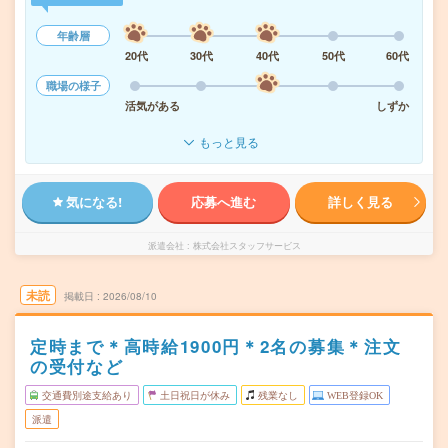
年齢層
20代
30代
40代
50代
60代
職場の様子
活気がある
しずか
もっと見る
気になる!
応募へ進む
詳しく見る
派遣会社
株式会社スタッフサービス
未読
掲載日
2026/08/10
定時まで＊高時給1900円＊2名の募集＊注文
の受付など
交通費別途支給あり
土日祝日が休み
残業なし
WEB登録OK
派遣