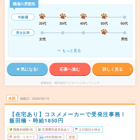
職場の雰囲気
年齢層
20代
30代
40代
50代
60代
男女比率
女性
男性
もっと見る
気になる!
応募へ進む
詳しく見る
派遣会社
株式会社リクルートスタッフィング
未読
掲載日
2026/08/10
【在宅あり】コスメメーカーで受発注事務！
飯田橋・時給1850円
職種未経験OK
交通費別途支給あり
土日祝日が休み
在宅・リモート
WEB登録OK
派遣