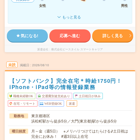
女性
男性
もっと見る
気になる!
応募へ進む
詳しく見る
派遣会社
株式会社ビースタイル スマートキャリア
未読
掲載日
2026/08/10
【ソフトバンク】完全在宅＊時給1750円！
iPhone・iPad等の情報登録業務
職種未経験OK
交通費別途支給あり
土日祝日が休み
在宅・リモート
WEB登録OK
派遣
東京都港区
勤務地
浜松町駅から徒歩5分／大門(東京都)駅から徒歩5分
月～金（週5日） ※メリハリつけてはたらける♪土日祝は
曜日頻度
完全にお休み！ #週3日以上在宅