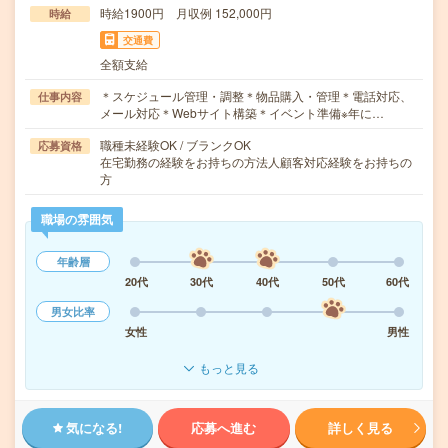
時給1900円 月収例 152,000円
時給
交通費
全額支給
＊スケジュール管理・調整＊物品購入・管理＊電話対応、
仕事内容
メール対応＊Webサイト構築＊イベント準備※年に…
職種未経験OK / ブランクOK
応募資格
在宅勤務の経験をお持ちの方法人顧客対応経験をお持ちの
方
職場の雰囲気
年齢層
20代
30代
40代
50代
60代
男女比率
女性
男性
もっと見る
気になる!
応募へ進む
詳しく見る