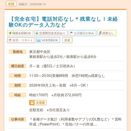
未読
掲載日
2026/08/10
【完全在宅】電話対応なし＊残業なし！未経
験OKのデータ入力など
職種未経験OK
交通費別途支給あり
土日祝日が休み
残業なし
在宅・リモート
WEB登録OK
派遣
東京都中央区
勤務地
東銀座駅から徒歩2分／銀座駅から徒歩6分
月～金（週5日／土日祝休み）
曜日頻度
11:00～20:00(実働8時間 休憩1時間)※残業なし
時間
2026年09月上旬～長期 ※9月～OK！
期間
時給1700円 ※月収例 272,000円
時給
交通費
全額支給 ※当社規定あり
＊各種データ集計（利用者数やアプリのDL数など）＊資料
仕事内容
作成（PowerPoint）＊告知バナーの作成…