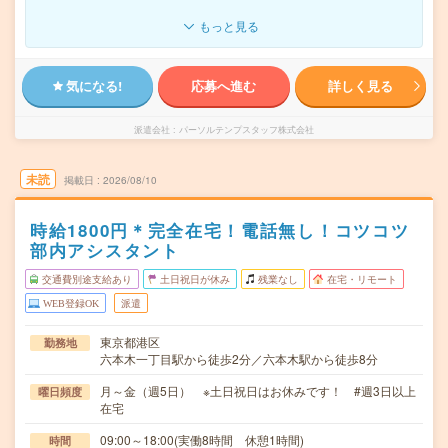
もっと見る
気になる!
応募へ進む
詳しく見る
派遣会社
パーソルテンプスタッフ株式会社
未読
掲載日
2026/08/10
時給1800円＊完全在宅！電話無し！コツコツ
部内アシスタント
交通費別途支給あり
土日祝日が休み
残業なし
在宅・リモート
WEB登録OK
派遣
東京都港区
勤務地
六本木一丁目駅から徒歩2分／六本木駅から徒歩8分
月～金（週5日） ※土日祝日はお休みです！ #週3日以上
曜日頻度
在宅
09:00～18:00(実働8時間 休憩1時間)
時間