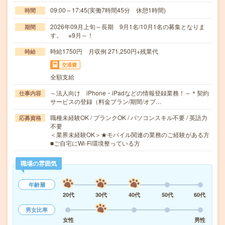
09:00～17:45(実働7時間45分 休憩1時間)
時間
2026年09月上旬～長期 9月1名/10月1名の募集となりま
期間
す。 ※9月～！
時給1750円 月収例 271,250円+残業代
時給
交通費
全額支給
～法人向け iPhone・iPadなどの情報登録業務！～＊契約
仕事内容
サービスの登録（料金プラン/期間/オプ…
職種未経験OK / ブランクOK / パソコンスキル不要 / 英語力
応募資格
不要
＜業界未経験OK＞★モバイル関連の業務のご経験がある方
■ご自宅にWi-Fi環境整っている方
職場の雰囲気
年齢層
20代
30代
40代
50代
60代
男女比率
女性
男性