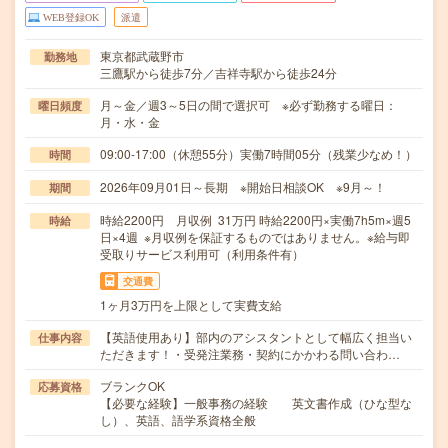
WEB登録OK
派遣
東京都武蔵野市
勤務地
三鷹駅から徒歩7分／吉祥寺駅から徒歩24分
月～金／週3～5日の間で選択可 ※必ず勤務する曜日：
曜日頻度
月・水・金
09:00-17:00（休憩55分）実働7時間05分（残業少なめ！）
時間
2026年09月01日～長期 ※開始日相談OK ※9月～！
期間
時給2200円 月収例 31万円 時給2200円×実働7h5m×週5
時給
日×4週 ※月収例を保証するものではありません。※給与即
受取りサービス利用可（利用条件有）
交通費
1ヶ月3万円を上限として実費支給
【英語使用あり】部内のアシスタントとして幅広く担当い
仕事内容
ただきます！・受発注業務・契約にかかわる問い合わ…
ブランクOK
応募資格
【必要な経験】一般事務の経験 英文書作成（ひな型な
し）、英語、語学系資格全般