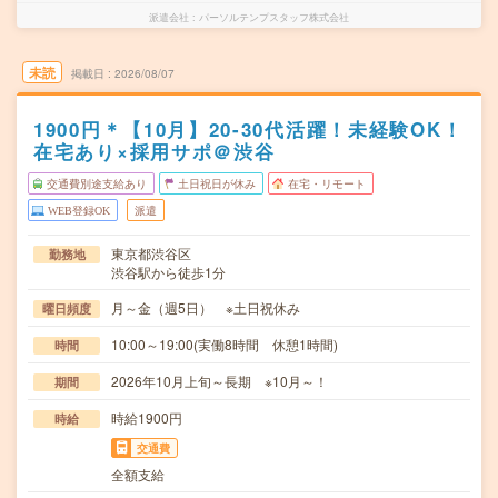
派遣会社
パーソルテンプスタッフ株式会社
未読
掲載日
2026/08/07
1900円＊【10月】20-30代活躍！未経験OK！
在宅あり×採用サポ＠渋谷
交通費別途支給あり
土日祝日が休み
在宅・リモート
WEB登録OK
派遣
東京都渋谷区
勤務地
渋谷駅から徒歩1分
月～金（週5日） ※土日祝休み
曜日頻度
10:00～19:00(実働8時間 休憩1時間)
時間
2026年10月上旬～長期 ※10月～！
期間
時給1900円
時給
交通費
全額支給