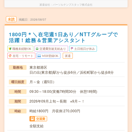
派遣会社
パーソルテンプスタッフ株式会社
未読
掲載日
2026/08/07
1800円＊＼在宅週1日あり／NTTグループで
活躍！総務＆営業アシスタント
職種未経験OK
交通費別途支給あり
土日祝日が休み
在宅・リモート
WEB登録OK
派遣
東京都港区
勤務地
日の出(東京都)駅から徒歩6分／浜松町駅から徒歩8分
月～金（週5日）
曜日頻度
09:30～18:00(実働7時間30分 休憩1時間)
時間
2026年09月上旬～長期 ※9月～！
期間
時給1800円 月収例 270,000円
時給
交通費
全額支給