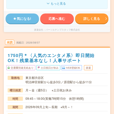
もっと見る
気になる!
応募へ進む
詳しく見る
派遣会社
パーソルテンプスタッフ株式会社
未読
掲載日
2026/08/07
1750円＊〈人気のエンタメ系〉即日開始
OK！残業基本なし！人事サポート
交通費別途支給あり
土日祝日が休み
WEB登録OK
派遣
東京都渋谷区
勤務地
明治神宮前駅から徒歩3分／原宿駅から徒歩11分
月～金（週5日） ※土日祝お休み
曜日頻度
09:45～18:00(実働7時間15分 休憩1時間)
時間
2026年09月上旬～長期 ※9月～！
期間