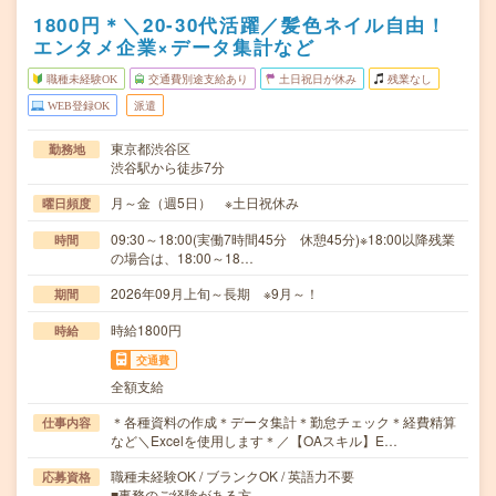
1800円＊＼20-30代活躍／髪色ネイル自由！
エンタメ企業×データ集計など
職種未経験OK
交通費別途支給あり
土日祝日が休み
残業なし
WEB登録OK
派遣
東京都渋谷区
勤務地
渋谷駅から徒歩7分
月～金（週5日） ※土日祝休み
曜日頻度
09:30～18:00(実働7時間45分 休憩45分)※18:00以降残業
時間
の場合は、18:00～18…
2026年09月上旬～長期 ※9月～！
期間
時給1800円
時給
交通費
全額支給
＊各種資料の作成＊データ集計＊勤怠チェック＊経費精算
仕事内容
など＼Excelを使用します＊／【OAスキル】E…
職種未経験OK / ブランクOK / 英語力不要
応募資格
■事務のご経験がある方