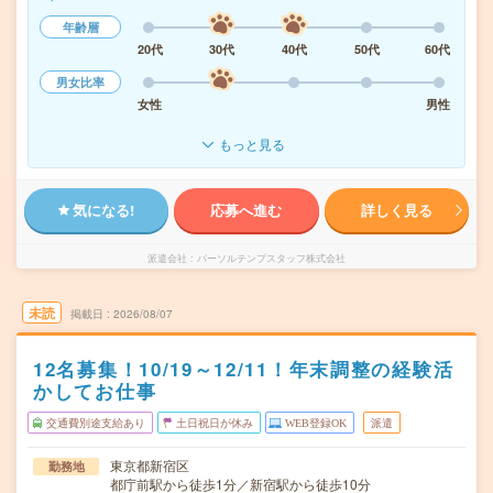
年齢層
20代
30代
40代
50代
60代
男女比率
女性
男性
もっと見る
気になる!
応募へ進む
詳しく見る
派遣会社
パーソルテンプスタッフ株式会社
未読
掲載日
2026/08/07
12名募集！10/19～12/11！年末調整の経験活
かしてお仕事
交通費別途支給あり
土日祝日が休み
WEB登録OK
派遣
東京都新宿区
勤務地
都庁前駅から徒歩1分／新宿駅から徒歩10分