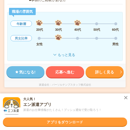
職場の雰囲気
年齢層
20代
30代
40代
50代
60代
男女比率
女性
男性
もっと見る
気になる!
応募へ進む
詳しく見る
派遣会社
パーソルテンプスタッフ株式会社
未読
大人気！
掲載日
2026/08/07
エン派遣アプリ
派遣のお仕事情報がたくさん！プッシュ通知で受け取ろう！
1800円＊＜カジュアルOK！＞大手カード会
社で総務関連！
アプリをダウンロード
職種未経験OK
交通費別途支給あり
土日祝日が休み
WEB登録OK