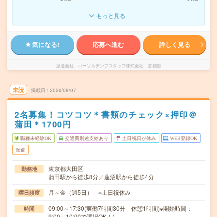
もっと見る
気になる!
応募へ進む
詳しく見る
派遣会社
パーソルテンプスタッフ株式会社 首都圏
未読
掲載日
2026/08/07
2名募集！コツコツ＊書類のチェック×押印＠
蒲田＊1700円
職種未経験OK
交通費別途支給あり
土日祝日が休み
WEB登録OK
派遣
東京都大田区
勤務地
蒲田駅から徒歩8分／蓮沼駅から徒歩4分
月～金（週5日） ※土日祝休み
曜日頻度
09:00～17:30(実働7時間30分 休憩1時間)※開始時間：
時間
9:00～10:00で選択OK！/…