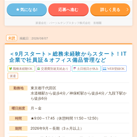
気になる!
応募へ進む
詳しく見る
派遣会社
パーソルテンプスタッフ株式会社 首都圏
未読
掲載日
2026/08/07
＜9月スタート＞総務未経験からスタート！IT
企業で社員証＆オフィス備品管理など
職種未経験OK
交通費別途支給あり
土日祝日が休み
WEB登録OK
派遣
東京都千代田区
勤務地
水道橋駅から徒歩4分／神保町駅から徒歩4分／九段下駅か
ら徒歩6分
月～金
曜日頻度
★9:00～17:45（休憩時間 11:50～12:50）
時間
2026年9月～長期（3ヵ月以上）
期間