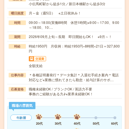
小伝馬町駅から徒歩1分／新日本橋駅から徒歩3分
月～金（週5日） ※土日祝休み！
曜日頻度
09:00～18:00(実働8時間 休憩1時間)※9:00～17:00、9:00
時間
～18:00、10:…
2026年09月上旬～長期 即日開始もOK！ ※9月～！
期間
時給1950円 月収例：時給1950円×8時間×21日＝327,600
時給
円
交通費
全額支給
＊各種証明書発行＊データ集計＊入退社手続き案内＊電話
仕事内容
対応など※業務に慣れてきたら勤怠・給与計算のサポ…
職種未経験OK / ブランクOK / 英語力不要
応募資格
事務のご経験がある方♪※業界未経験OK！
職場の雰囲気
年齢層
20代
30代
40代
50代
60代