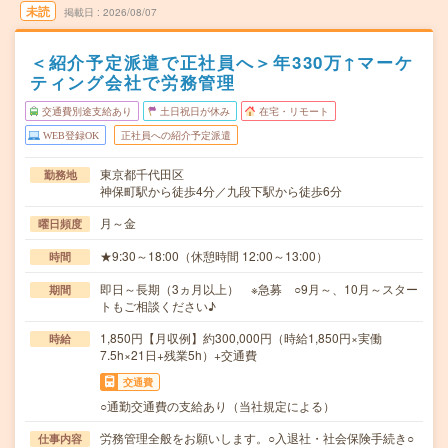
未読
掲載日
2026/08/07
＜紹介予定派遣で正社員へ＞年330万↑マーケ
ティング会社で労務管理
交通費別途支給あり
土日祝日が休み
在宅・リモート
WEB登録OK
正社員への紹介予定派遣
東京都千代田区
勤務地
神保町駅から徒歩4分／九段下駅から徒歩6分
月～金
曜日頻度
★9:30～18:00（休憩時間 12:00～13:00）
時間
即日～長期（3ヵ月以上） ※急募 ○9月～、10月～スター
期間
トもご相談ください♪
1,850円【月収例】約300,000円（時給1,850円×実働
時給
7.5h×21日+残業5h）+交通費
交通費
○通勤交通費の支給あり（当社規定による）
労務管理全般をお願いします。○入退社・社会保険手続き○
仕事内容