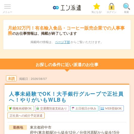
メニュー
気になる!
ログイン
検索
月給32万円！有名輸入食品・コーヒー販売企業での人事事
務
のお仕事情報は、掲載が終了しています
掲載時の情報は、
ページ下部
からご覧いただけます。
お探しの条件に近い派遣のお仕事
未読
掲載日
2026/08/07
人事未経験でOK！大手銀行グループで正社員
へ！やりがいもWLBも
職種未経験OK
交通費別途支給あり
土日祝日が休み
WEB登録OK
正社員への紹介予定派遣
東京都府中市
勤務地
府中(東京都)駅から徒歩12分／分倍河原駅から徒歩15分