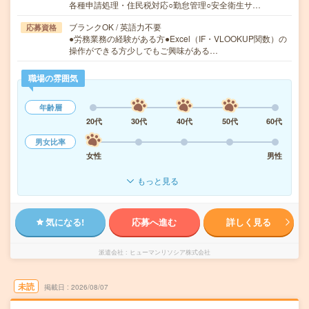
各種申請処理・住民税対応○勤怠管理○安全衛生サ…
ブランクOK / 英語力不要
応募資格
●労務業務の経験がある方●Excel（IF・VLOOKUP関数）の
操作ができる方少しでもご興味がある…
職場の雰囲気
年齢層
20代
30代
40代
50代
60代
男女比率
女性
男性
もっと見る
気になる!
応募へ進む
詳しく見る
派遣会社
ヒューマンリソシア株式会社
未読
掲載日
2026/08/07