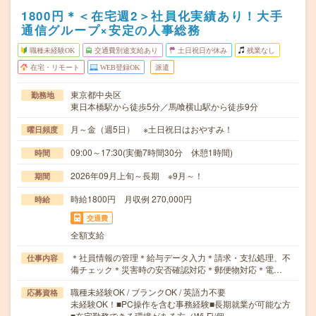
1800円＊＜在宅週2＞社員化実績あり！大手
通信グループ×安定の人事総務
職種未経験OK
交通費別途支給あり
土日祝日が休み
残業なし
在宅・リモート
WEB登録OK
派遣
東京都中央区
勤務地
東日本橋駅から徒歩5分／馬喰横山駅から徒歩9分
月～金（週5日） ※土日祝日はおやすみ！
曜日頻度
09:00～17:30(実働7時間30分 休憩1時間)
時間
2026年09月上旬～長期 ※9月～！
期間
時給1800円 月収例 270,000円
時給
交通費
全額支給
＊社員情報の管理＊給与データ入力＊請求・支払処理、不
仕事内容
備チェック＊災害時の安否確認対応＊郵便物対応＊電…
職種未経験OK / ブランクOK / 英語力不要
応募資格
未経験OK！■PC操作を含む事務経験■長期就業が可能な方
■在宅勤務できる環境がある方（Wi-Fi/個…