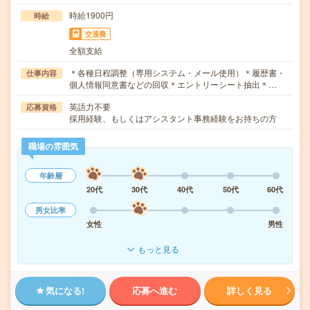
時給1900円
時給
交通費
全額支給
＊各種日程調整（専用システム・メール使用）＊履歴書・
仕事内容
個人情報同意書などの回収＊エントリーシート抽出＊…
英語力不要
応募資格
採用経験、もしくはアシスタント事務経験をお持ちの方
職場の雰囲気
年齢層
20代
30代
40代
50代
60代
男女比率
女性
男性
もっと見る
気になる!
応募へ進む
詳しく見る