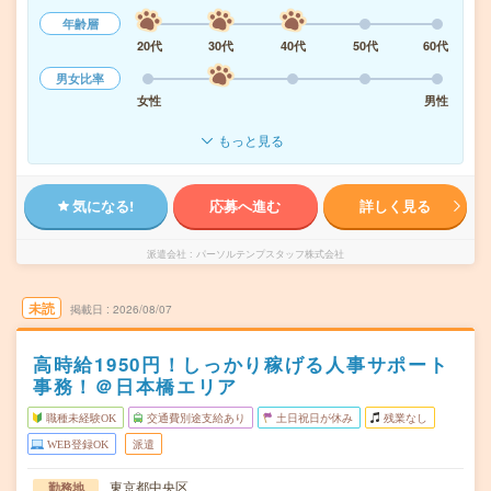
年齢層
20代
30代
40代
50代
60代
男女比率
女性
男性
もっと見る
気になる!
応募へ進む
詳しく見る
派遣会社
パーソルテンプスタッフ株式会社
未読
掲載日
2026/08/07
高時給1950円！しっかり稼げる人事サポート
事務！＠日本橋エリア
職種未経験OK
交通費別途支給あり
土日祝日が休み
残業なし
WEB登録OK
派遣
東京都中央区
勤務地