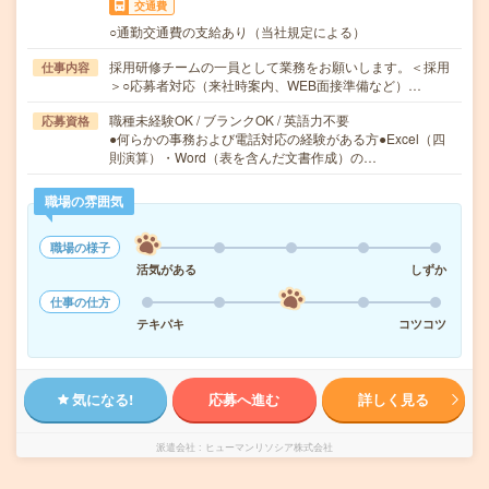
交通費
○通勤交通費の支給あり（当社規定による）
採用研修チームの一員として業務をお願いします。＜採用
仕事内容
＞○応募者対応（来社時案内、WEB面接準備など）…
職種未経験OK / ブランクOK / 英語力不要
応募資格
●何らかの事務および電話対応の経験がある方●Excel（四
則演算）・Word（表を含んだ文書作成）の…
職場の雰囲気
職場の様子
活気がある
しずか
仕事の仕方
テキパキ
コツコツ
気になる!
応募へ進む
詳しく見る
派遣会社
ヒューマンリソシア株式会社