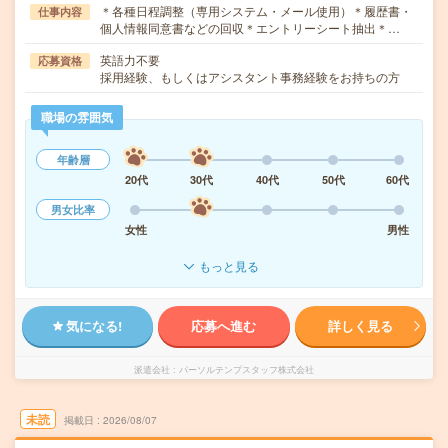
＊各種日程調整（専用システム・メール使用）＊履歴書・
仕事内容
個人情報同意書などの回収＊エントリーシート抽出＊…
英語力不要
応募資格
採用経験、もしくはアシスタント事務経験をお持ちの方
職場の雰囲気
年齢層
20代
30代
40代
50代
60代
男女比率
女性
男性
もっと見る
気になる!
応募へ進む
詳しく見る
派遣会社
パーソルテンプスタッフ株式会社
未読
掲載日
2026/08/07