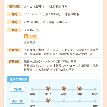
月～金（週5日） ※土日祝お休み
曜日頻度
08:50～17:10(実働7時間20分 休憩1時間)
時間
2026年10月上旬～長期 ※10月～！
期間
時給1670円
時給
交通費
全額支給
＊研修参加者のリスト作成、スケジュール送信＊会議室予
仕事内容
約、会場準備、資料印刷＊金融資格取得者の管理、資…
職種未経験OK / ブランクOK / 英語力不要
応募資格
事務経験をお持ちの方【選考スケジュール】履歴書・職務
経歴書による書類選考→面接2回を予定
職場の雰囲気
年齢層
20代
30代
40代
50代
60代
男女比率
女性
男性