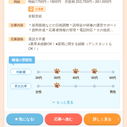
時給1750円～1800円 月収例 253,750円～261,000円
時給
交通費
全額支給
＊採用面接などの日程調整＊説明会や研修の運営サポート
仕事内容
＊資料作成＊応募者情報の管理＊電話対応＊その他庶…
英語力不要
応募資格
※業界未経験OK！●採用に関する経験（アシスタントも
OK！）
職場の雰囲気
年齢層
20代
30代
40代
50代
60代
男女比率
女性
男性
もっと見る
気になる!
応募へ進む
詳しく見る