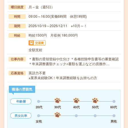
月～金（週5日）
曜日頻度
09:00～16:00(実働6時間 休憩1時間)
時間
2026/10/19～2026/12/11 ※10月～！
期間
時給1500円 月収例 180,000円
時給
交通費
全額支給
＊書類の受領登録や仕分け ＊各種控除申告書等の審査確認
仕事内容
＊年末調整書類チェック○書類を運ぶなどの庶務作…
英語力不要
応募資格
※業界未経験OK！年末調整経験をお持ちの方
職場の雰囲気
年齢層
20代
30代
40代
50代
60代
男女比率
女性
男性