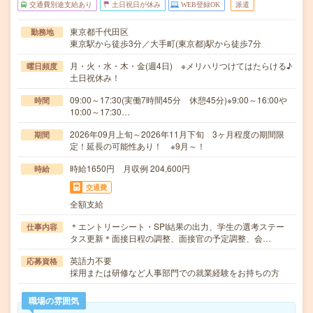
交通費別途支給あり
土日祝日が休み
WEB登録OK
派遣
東京都千代田区
勤務地
東京駅から徒歩3分／大手町(東京都)駅から徒歩7分
月・火・水・木・金(週4日) ※メリハリつけてはたらける♪
曜日頻度
土日祝休み！
09:00～17:30(実働7時間45分 休憩45分)※9:00～16:00や
時間
10:00～17:30…
2026年09月上旬～2026年11月下旬 3ヶ月程度の期間限
期間
定！延長の可能性あり！ ※9月～！
時給1650円 月収例 204,600円
時給
交通費
全額支給
＊エントリーシート・SPI結果の出力、学生の選考ステー
仕事内容
タス更新＊面接日程の調整、面接官の予定調整、会…
英語力不要
応募資格
採用または研修など人事部門での就業経験をお持ちの方
職場の雰囲気