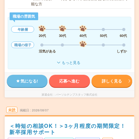
能な方
職場の雰囲気
年齢層
20代
30代
40代
50代
60代
職場の様子
活気がある
しずか
もっと見る
気になる!
応募へ進む
詳しく見る
派遣会社
パーソルテンプスタッフ株式会社
未読
掲載日
2026/08/07
＜時短の相談OK！＞3ヶ月程度の期間限定！
新卒採用サポート