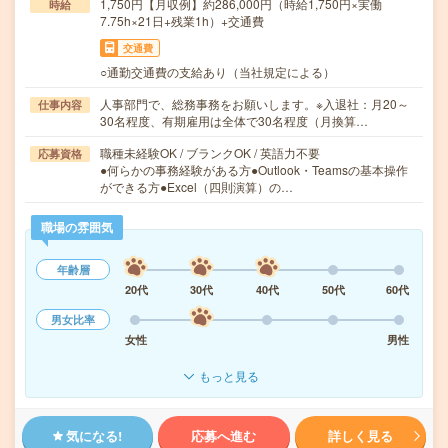
1,750円【月収例】約286,000円（時給1,750円×実働
時給
7.75h×21日+残業1h）+交通費
交通費
○通勤交通費の支給あり（当社規定による）
人事部門で、総務事務をお願いします。※入退社：月20～
仕事内容
30名程度、有期雇用は全体で30名程度（月換算…
職種未経験OK / ブランクOK / 英語力不要
応募資格
●何らかの事務経験がある方●Outlook・Teamsの基本操作
ができる方●Excel（四則演算）の…
職場の雰囲気
年齢層
20代
30代
40代
50代
60代
男女比率
女性
男性
もっと見る
気になる!
応募へ進む
詳しく見る