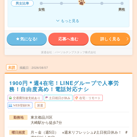
男女比率
女性
男性
もっと見る
気になる!
応募へ進む
詳しく見る
派遣会社
パーソルテンプスタッフ株式会社
未読
掲載日
2026/08/07
1900円＊週4在宅！LINEグループで人事労
務！自由度高め！電話対応ナシ
交通費別途支給あり
土日祝日が休み
在宅・リモート
WEB登録OK
派遣
東京都品川区
勤務地
大崎駅から徒歩7分
月～金（週5日） ※週末リフレッシュ♪土日祝日休み！ #
曜日頻度