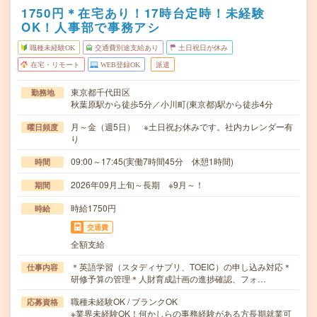
1750円＊在宅あり！17時台定時！未経験
OK！人事部で事務アシ
職種未経験OK
交通費別途支給あり
土日祝日が休み
在宅・リモート
WEB登録OK
派遣
東京都千代田区
勤務地
秋葉原駅から徒歩5分／小川町(東京都)駅から徒歩4分
月～金（週5日） ※土日祝お休みです。社内カレンダー有
曜日頻度
り
09:00～17:45(実働7時間45分 休憩1時間)
時間
2026年09月上旬～長期 ※9月～！
期間
時給1750円
時給
交通費
全額支給
＊英語学習（スタディサプリ、TOEIC）の申し込み対応＊
仕事内容
研修予算の管理＊人財育成計画の進捗確認、フォ…
職種未経験OK / ブランクOK
応募資格
※業界未経験OK！何かしらの事務経験がある方長期就業可