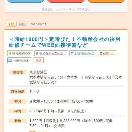
派遣会社
ヒューマンリソシア株式会社
未読
掲載日
2026/08/07
＜時給1800円＞定時ぴた！不動産会社の採用
研修チームでWEB面接準備など
職種未経験OK
交通費別途支給あり
土日祝日が休み
残業なし
WEB登録OK
派遣
東京都港区
勤務地
六本木駅から徒歩1分／六本木一丁目駅から徒歩8分／乃木
坂駅から徒歩9分
月～金
曜日頻度
★9:30～18:00（休憩時間 12:00～13:00）
時間
2026年8月下旬～長期（3ヵ月以上）
期間
1,800円【月収例】約283,000円（時給1,800円×実働
時給
7.50h×21日）+交通費