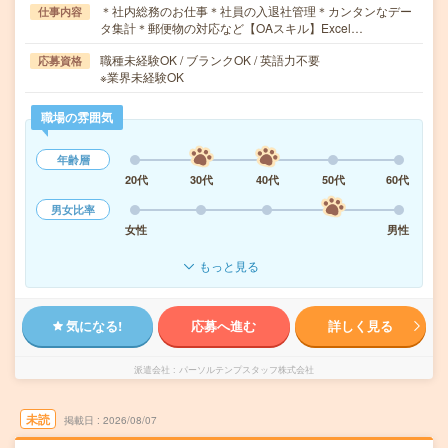
＊社内総務のお仕事＊社員の入退社管理＊カンタンなデー
仕事内容
タ集計＊郵便物の対応など【OAスキル】Excel…
職種未経験OK / ブランクOK / 英語力不要
応募資格
※業界未経験OK
職場の雰囲気
年齢層
20代
30代
40代
50代
60代
男女比率
女性
男性
もっと見る
気になる!
応募へ進む
詳しく見る
派遣会社
パーソルテンプスタッフ株式会社
未読
掲載日
2026/08/07