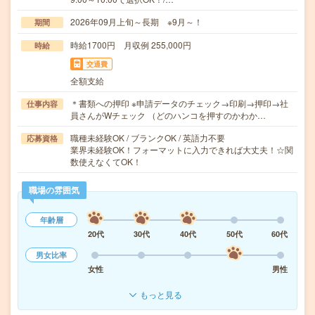
2026年09月上旬～長期 ※9月～！
期間
時給1700円 月収例 255,000円
時給
交通費
全額支給
＊書類への押印 ※申請データのチェック→印刷→押印→社
仕事内容
員さんがWチェック （どのハンコを押すのかわか…
職種未経験OK / ブランクOK / 英語力不要
応募資格
業界未経験OK！フォーマットに入力できれば大丈夫！☆関
数使えなくてOK！
職場の雰囲気
年齢層
20代
30代
40代
50代
60代
男女比率
女性
男性
もっと見る