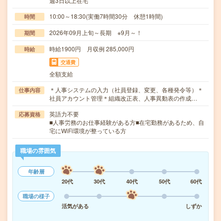
週3日以上在宅
10:00～18:30(実働7時間30分 休憩1時間)
時間
2026年09月上旬～長期 ※9月～！
期間
時給1900円 月収例 285,000円
時給
交通費
全額支給
＊人事システムの入力（社員登録、変更、各種発令等）＊
仕事内容
社員アカウント管理＊組織改正表、人事異動表の作成…
英語力不要
応募資格
■人事労務のお仕事経験がある方■在宅勤務があるため、自
宅にWiFi環境が整っている方
職場の雰囲気
年齢層
20代
30代
40代
50代
60代
職場の様子
活気がある
しずか