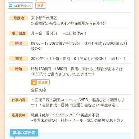
WEB登録OK
派遣
東京都千代田区
勤務地
水道橋駅から徒歩9分／神保町駅から徒歩1分
月～金（週5日） ※土日祝休み！
曜日頻度
09:00～17:30(実働7時間30分 休憩1時間)※8:30始業も相
時間
談OK！
2026年09月上旬～長期 8月開始も相談OK！ ※9月～！
期間
時給1800円～1850円 採用に関わるご経験がある方は
時給
1850円でご案内させていただきます！
交通費
全額支給
＊面接日程の調整→メール・WEB・電話などで調整しま
仕事内容
す！＊書類作成・送付(内定通知書など)＊学生や応…
職種未経験OK / ブランクOK / 英語力不要
応募資格
※業界未経験OK！社外へメール・電話の経験がある方♪
職場の雰囲気