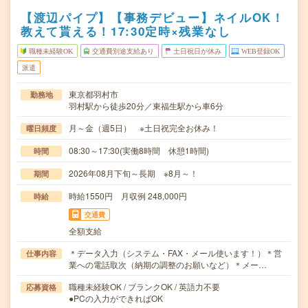
【渡辺パイプ】【事務デビュー】ネイルOK！
教えて貰える！17:30定時×残業なし
職種未経験OK
交通費別途支給あり
土日祝日が休み
WEB登録OK
派遣
東京都羽村市
勤務地
羽村駅から徒歩20分／東福生駅から車6分
月～金（週5日） ※土日祝完全お休み！
曜日頻度
08:30～17:30(実働8時間 休憩1時間)
時間
2026年08月下旬～長期 ※8月～！
期間
時給1550円 月収例 248,000円
時給
交通費
全額支給
＊データ入力（システム・FAX・メール使います！）＊営
仕事内容
業への電話取次（納期の調整のお願いなど）＊メー…
職種未経験OK / ブランクOK / 英語力不要
応募資格
●PCの入力ができればOK