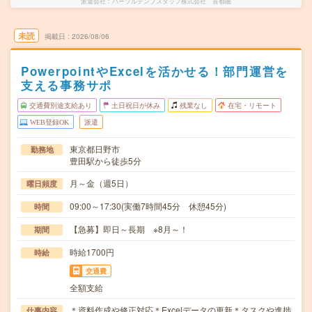
派遣会社
パーソルテンプスタッフ株式会社 首都圏
未読
掲載日
2026/08/06
PowerpointやExcelを活かせる！部門運営を
支える事務サポ
交通費別途支給あり
土日祝日が休み
残業なし
在宅・リモート
WEB登録OK
派遣
東京都日野市
勤務地
豊田駅から徒歩5分
月～金（週5日）
曜日頻度
09:00～17:30(実働7時間45分 休憩45分)
時間
【急募】即日～長期 ※8月～！
期間
時給1700円
時給
交通費
全額支給
＊資料作成や修正対応＊Excelデータの更新＊タスクや進捗
仕事内容