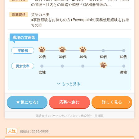
の管理＊社内との連絡や調整＊OA機器管理の…
英語力不要
応募資格
●事務経験をお持ちの方●Powerpointの実務使用経験をお持
ちの方
職場の雰囲気
年齢層
20代
30代
40代
50代
60代
男女比率
女性
男性
もっと見る
気になる!
応募へ進む
詳しく見る
派遣会社
パーソルテンプスタッフ株式会社 首都圏
未読
掲載日
2026/08/06