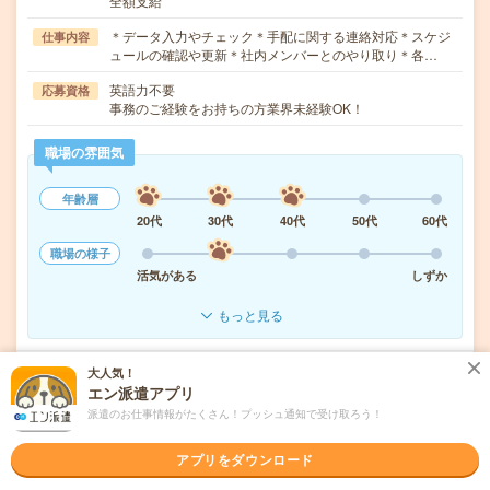
全額支給
＊データ入力やチェック＊手配に関する連絡対応＊スケジ
仕事内容
ュールの確認や更新＊社内メンバーとのやり取り＊各…
英語力不要
応募資格
事務のご経験をお持ちの方業界未経験OK！
職場の雰囲気
年齢層
20代
30代
40代
50代
60代
職場の様子
活気がある
しずか
もっと見る
大人気！
気になる!
応募へ進む
詳しく見る
エン派遣アプリ
派遣のお仕事情報がたくさん！プッシュ通知で受け取ろう！
派遣会社
パーソルテンプスタッフ株式会社 首都圏
アプリをダウンロード
未読
掲載日
2026/08/06