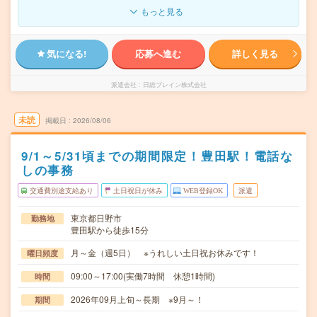
もっと見る
気になる!
応募へ進む
詳しく見る
派遣会社
日総ブレイン株式会社
未読
掲載日
2026/08/06
9/1～5/31頃までの期間限定！豊田駅！電話な
しの事務
交通費別途支給あり
土日祝日が休み
WEB登録OK
派遣
東京都日野市
勤務地
豊田駅から徒歩15分
月～金（週5日） ※うれしい土日祝お休みです！
曜日頻度
09:00～17:00(実働7時間 休憩1時間)
時間
2026年09月上旬～長期 ※9月～！
期間