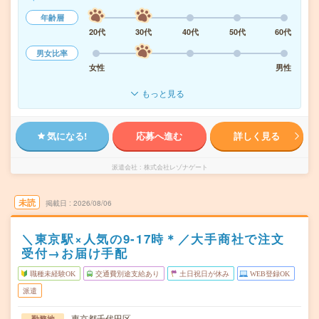
年齢層
20代
30代
40代
50代
60代
男女比率
女性
男性
もっと見る
気になる!
応募へ進む
詳しく見る
派遣会社
株式会社レゾナゲート
未読
掲載日
2026/08/06
＼東京駅×人気の9-17時＊／大手商社で注文
受付→お届け手配
職種未経験OK
交通費別途支給あり
土日祝日が休み
WEB登録OK
派遣
東京都千代田区
勤務地