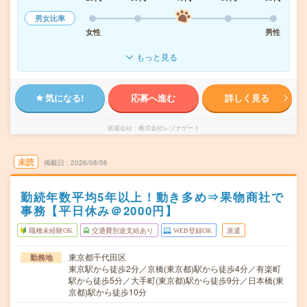
男女比率
女性
男性
もっと見る
気になる!
応募へ進む
詳しく見る
派遣会社
株式会社レゾナゲート
未読
掲載日
2026/08/06
勤続年数平均5年以上！動き多め⇒果物商社で
事務【平日休み＠2000円】
職種未経験OK
交通費別途支給あり
WEB登録OK
派遣
東京都千代田区
勤務地
東京駅から徒歩2分／京橋(東京都)駅から徒歩4分／有楽町
駅から徒歩5分／大手町(東京都)駅から徒歩9分／日本橋(東
京都)駅から徒歩10分