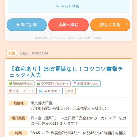
もっと見る
気になる!
応募へ進む
詳しく見る
派遣会社
パーソルテンプスタッフ株式会社 首都圏
未読
掲載日
2026/08/06
【在宅あり】ほぼ電話なし！コツコツ書類チ
ェック×入力
職種未経験OK
交通費別途支給あり
土日祝日が休み
在宅・リモート
WEB登録OK
派遣
東京都大田区
勤務地
穴守稲荷駅から徒歩7分／天空橋駅から徒歩8分
月～金（週5日） ※土日祝日完全お休み！カレンダー以外
曜日頻度
に平日休みの日もあります！
08:45～17:15(実働7時間45分 休憩45分)※9時開始も相談
時間