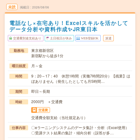
未読
掲載日
2026/08/06
電話なし×在宅あり！Excelスキルを活かして
データ分析や資料作成✨JR東日本
交通費別途支給あり
土日祝日が休み
WEB登録OK
派遣
東京都新宿区
勤務地
新宿駅から徒歩1分
月～金
曜日頻度
9：20～17：40 休憩1時間（実働7時間20分）【残業】ほ
時間
ぼありません（発生したとしても月5時間…
即日～長期
期間
2000円 ＋交通費
時給
交通費
交通費全額支給（当社規定あり）
〇eラーニングシステムのデータ集計・分析（Excel使用）
仕事内容
〇受講テスト結果の集計・傾向分析（誤答が多…