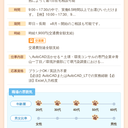
熟によって週1日在宅相談可能
9:00～17:30の中で、実働6.5時間以上でお選びいただけま
時間
す。【例】10:00～17:30、9…
即日～長期 ※8月～開始のご相談も可能です。
期間
時給1,900円(交通費全額支給)
時給
交通費
交通費別途全額支給
＼AutoCAD活かせる＊土壌・環境コンサルの専門企業＠青
仕事内容
山一丁目／環境評価部にて壌汚染調査における…
ブランクOK / 英語力不要
応募資格
【必須】AutoCADまたはAutoCAD_LTでの実務経験【必
須】Excel入力程度
職場の雰囲気
年齢層
20代
30代
40代
50代
60代
男女比率
女性
男性