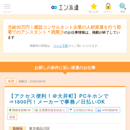
メニュー
気になる!
ログイン
検索
月給30万円！建設コンサルタント企業の人材派遣を行う部
署でのアシスタント＊残業少
のお仕事情報は、掲載が終了してい
ます
掲載時の情報は、
ページ下部
からご覧いただけます。
お探しの条件に近い派遣のお仕事
未読
掲載日
2026/08/06
【アクセス便利！＠大井町】PCキホンで
⇒1800円！メーカーで事務／日払いOK
職種未経験OK
交通費別途支給あり
土日祝日が休み
WEB登録OK
派遣
東京都品川区
勤務地