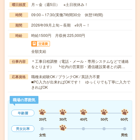
月～金（週5日） ※土日祝休み！
曜日頻度
09:00～17:30(実働7時間30分 休憩1時間)
時間
2026年09月上旬～長期 ※9月～！
期間
時給1500円 月収例 225,000円
時給
交通費
全額支給
＊工事日程調整（電話・メール・専用システムなどで連絡
仕事内容
をとります） ┗社内の営業部・通信建設業者との調…
職種未経験OK / ブランクOK / 英語力不要
応募資格
■PC入力が出来ればOKです！ ゆっくりでも丁寧に入力で
きればOK
職場の雰囲気
年齢層
20代
30代
40代
50代
60代
男女比率
女性
男性