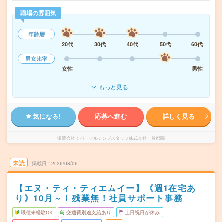
職場の雰囲気
年齢層
20代
30代
40代
50代
60代
男女比率
女性
男性
もっと見る
気になる!
応募へ進む
詳しく見る
派遣会社
パーソルテンプスタッフ株式会社 首都圏
未読
掲載日
2026/08/06
【エヌ・ティ・ティエムイー】《週1在宅あ
り》10月～！残業無！社員サポート事務
職種未経験OK
交通費別途支給あり
土日祝日が休み