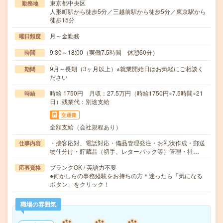
東京都中央区
勤務地
人形町駅から徒歩5分／三越前駅から徒歩5分／東京駅から
徒歩15分
月～金勤務
曜日頻度
9:30～18:00（実働7.5時間 休憩60分）
時間
9月～長期（3ヶ月以上）※就業開始日はお気軽にご相談く
期間
ださい
時給 1750円 月収：27.5万円（時給1750円×7.5時間×21
時給
日）残業代：別途支給
交通費
全額支給（会社規程あり）
・接客応対、電話対応・備品管理発注・お礼状作成・郵送
仕事内容
物仕分け・貯蔵品（切手、レターパック等）管理・社…
ブランクOK / 英語力不要
応募資格
●何かしらの事務経験をお持ちの方＊迷ったら「気になる
ボタン」をクリック！
職場の雰囲気