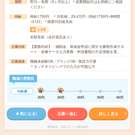
即日～長期（3ヶ月以上）＊就業開始日はお気軽にご相談
期間
ください
時給1750円 ＊月収例：29.4万円（時給1750円×8時間
時給
×21日）＊残業代別途支給
交通費
全額支給（会社規定あり）
【業務内容】・補助金、助成金申請に関する書類作成サポ
仕事内容
ート・各種データ入力業務・申請書類の不足情報を電…
職種未経験OK / ブランクOK / 英語力不要
応募資格
＊タッチタイピングでの入力が可能な方
職場の雰囲気
年齢層
20代
30代
40代
50代
60代
気になる!
応募へ進む
詳しく見る
派遣会社
日総ブレイン株式会社