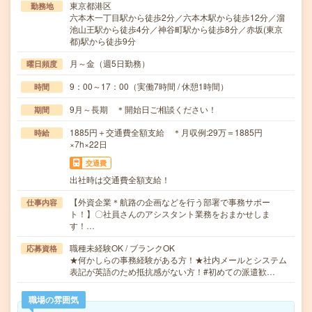
東京都港区
勤務地
六本木一丁目駅から徒歩2分／六本木駅から徒歩12分／溜
池山王駅から徒歩4分／神谷町駅から徒歩8分／赤坂(東京
都)駅から徒歩9分
月～金（週5日勤務）
曜日頻度
9：00～17：00（実働7時間 / 休憩1時間）
時間
9月～長期 ＊開始日ご相談ください！
期間
1885円＋交通費全額支給 ＊月収例:29万＝1885円
時給
×7h×22日
交通費
出社時は交通費全額支給！
【外資企業＊航路の企画などを行う部署で事務サポー
仕事内容
ト！】〇社員さんのアシスタント業務をおまかせしま
す！…
職種未経験OK / ブランクOK
応募資格
★何かしらの事務経験がある方！★社内メールとシステム
表記が英語のため抵抗感がない方！#初めての派遣歓…
職場の雰囲気