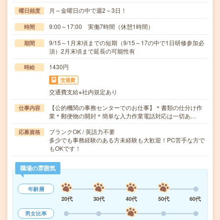
月～金曜日の中で週2～3日！
曜日頻度
9:00～17:00 実働7時間（休憩1時間）
時間
9/15～1月末頃までの短期（9/15～17の中で1日研修参加必
期間
須）2月末頃まで延長の可能性有
1430円
時給
交通費
交通費支給※社内規定あり
【公的機関の事務センターでのお仕事】＊書類の仕分け作
仕事内容
業＊郵便物の開封＊簡単な入力作業電話対応は一切あ…
ブランクOK / 英語力不要
応募資格
多少でも事務経験のある方未経験も大歓迎！PC苦手な方で
もOKです！
職場の雰囲気
年齢層
20代
30代
40代
50代
60代
男女比率