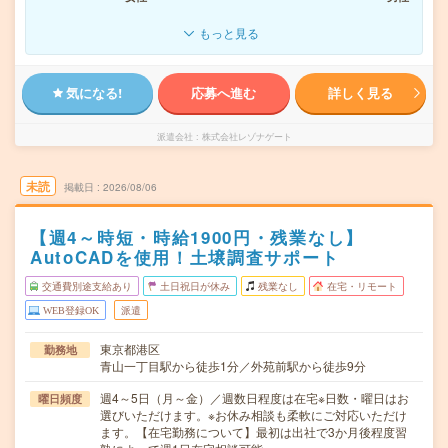
もっと見る
気になる!
応募へ進む
詳しく見る
派遣会社
株式会社レゾナゲート
未読
掲載日
2026/08/06
【週4～時短・時給1900円・残業なし】
AutoCADを使用！土壌調査サポート
交通費別途支給あり
土日祝日が休み
残業なし
在宅・リモート
WEB登録OK
派遣
東京都港区
勤務地
青山一丁目駅から徒歩1分／外苑前駅から徒歩9分
週4～5日（月～金）／週数日程度は在宅※日数・曜日はお
曜日頻度
選びいただけます。※お休み相談も柔軟にご対応いただけ
ます。【在宅勤務について】最初は出社で3か月後程度習