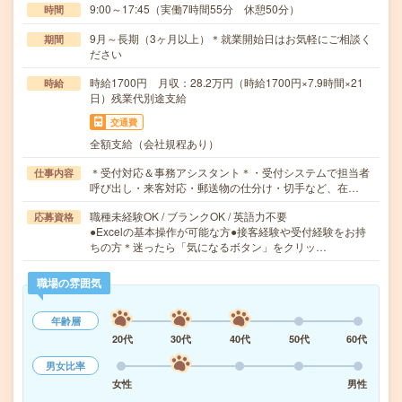
9:00～17:45（実働7時間55分 休憩50分）
時間
9月～長期（3ヶ月以上）＊就業開始日はお気軽にご相談く
期間
ださい
時給1700円 月収：28.2万円（時給1700円×7.9時間×21
時給
日）残業代別途支給
交通費
全額支給（会社規程あり）
＊受付対応＆事務アシスタント＊・受付システムで担当者
仕事内容
呼び出し・来客対応・郵送物の仕分け・切手など、在…
職種未経験OK / ブランクOK / 英語力不要
応募資格
●Excelの基本操作が可能な方●接客経験や受付経験をお持
ちの方＊迷ったら「気になるボタン」をクリッ…
職場の雰囲気
年齢層
20代
30代
40代
50代
60代
男女比率
女性
男性