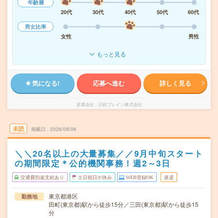
年齢層
20代
30代
40代
50代
60代
男女比率
女性
男性
もっと見る
気になる!
応募へ進む
詳しく見る
派遣会社
日総ブレイン株式会社
未読
掲載日
2026/08/06
＼＼20名以上の大量募集／／9月中旬スタート
の期間限定＊公的機関事務！週2～3日
交通費別途支給あり
土日祝日が休み
WEB登録OK
派遣
東京都港区
勤務地
田町(東京都)駅から徒歩15分／三田(東京都)駅から徒歩15
分