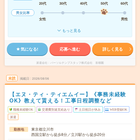
20代
30代
40代
50代
60代
男女比率
女性
男性
もっと見る
気になる!
応募へ進む
詳しく見る
派遣会社
パーソルテンプスタッフ株式会社 首都圏
未読
掲載日
2026/08/06
【エヌ・ティ・ティエムイー】《事務未経験
OK》教えて貰える！工事日程調整など
職種未経験OK
交通費別途支給あり
土日祝日が休み
WEB登録OK
派遣
東京都立川市
勤務地
西国立駅から徒歩8分／立川駅から徒歩20分