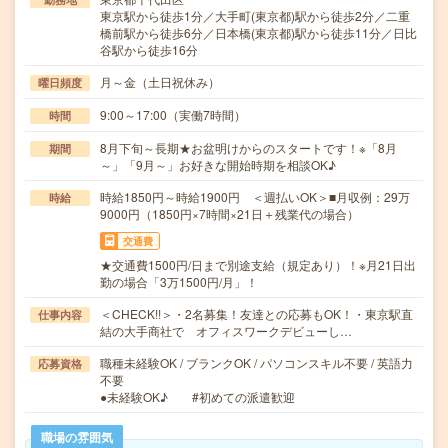
東京駅から徒歩1分／大手町(東京都)駅から徒歩2分／二重
橋前駅から徒歩6分／日本橋(東京都)駅から徒歩11分／日比
谷駅から徒歩16分
月～金（土日祝休み）
曜日頻度
9:00～17:00（実働7時間）
時間
8月下旬～長期★お盆明けからのスタートです！※「8月
期間
～」「9月～」お好きな開始時期を相談OK♪
時給1850円～時給1900円 ＜週払いOK＞■月収例：29万
時給
9000円（1850円×7時間×21日＋残業代の場合）
交通費
★交通費1500円/日まで別途支給（規定あり）！※月21日出
勤の場合「3万1500円/月」！
＜CHECK!!＞・2名募集！友達との応募もOK！・東京駅直
仕事内容
結の大手商社で オフィスワークデビューし…
職種未経験OK / ブランクOK / パソコンスキル不要 / 英語力
応募資格
不要
●未経験OK♪ #初めての派遣歓迎
職場の雰囲気