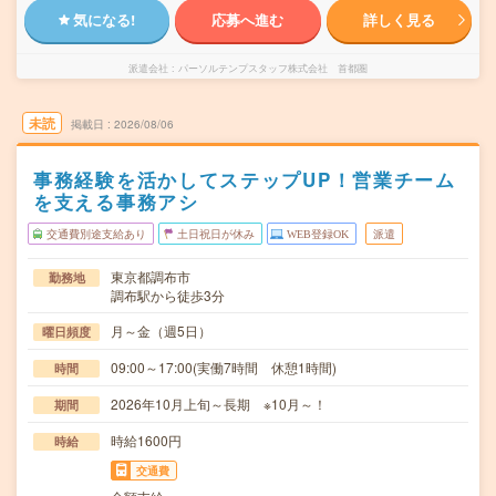
気になる!
応募へ進む
詳しく見る
派遣会社
パーソルテンプスタッフ株式会社 首都圏
未読
掲載日
2026/08/06
事務経験を活かしてステップUP！営業チーム
を支える事務アシ
交通費別途支給あり
土日祝日が休み
WEB登録OK
派遣
東京都調布市
勤務地
調布駅から徒歩3分
月～金（週5日）
曜日頻度
09:00～17:00(実働7時間 休憩1時間)
時間
2026年10月上旬～長期 ※10月～！
期間
時給1600円
時給
交通費