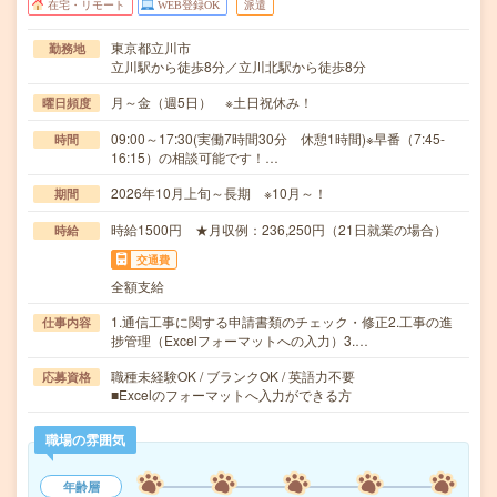
在宅・リモート
WEB登録OK
派遣
東京都立川市
勤務地
立川駅から徒歩8分／立川北駅から徒歩8分
月～金（週5日） ※土日祝休み！
曜日頻度
09:00～17:30(実働7時間30分 休憩1時間)※早番（7:45-
時間
16:15）の相談可能です！…
2026年10月上旬～長期 ※10月～！
期間
時給1500円 ★月収例：236,250円（21日就業の場合）
時給
交通費
全額支給
1.通信工事に関する申請書類のチェック・修正2.工事の進
仕事内容
捗管理（Excelフォーマットへの入力）3.…
職種未経験OK / ブランクOK / 英語力不要
応募資格
■Excelのフォーマットへ入力ができる方
職場の雰囲気
年齢層