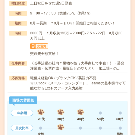
土日祝日を含む週5日勤務
曜日頻度
9：00～17：30（実働7.5h、休憩1h）
時間
8月～長期 ＊9月～もOK！開始日ご相談ください！
期間
2000円 ＊月収例:33万＝2000円×7.5ｈ×22日 #月収30
時給
万円以上
交通費
交通費全額支給！
《若手活躍の社内＊果物を扱う大手商社で事務！》・受発
仕事内容
注業務・伝票作成・量販店とのやりとり・加工場への…
職種未経験OK / ブランクOK / 英語力不要
応募資格
☆Outlook（メール・カレンダー）、Teamsの基本操作が可
能な方☆Excelのデータ入力経験
職場の雰囲気
年齢層
20代
30代
40代
50代
60代
男女比率
女性
男性