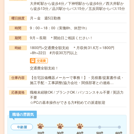
大井町駅から徒歩4分／下神明駅から徒歩6分／西大井駅か
ら徒歩13分／品川駅からバス15分／五反田駅からバス15分
月～金 週5日勤務
曜日頻度
9：00～18：00（実働8h、休憩1h）
時間
9月～長期 ＊開始日ご相談ください！
期間
1800円+交通費全額支給 ＊月収例:31.6万＝1800円
時給
×8h×22日 #月収30万円以上
交通費
交通費全額支給！
【住宅設備機器メーカーで事務！】・見積書/提案書作成・
仕事内容
施工手配・工事調整(協力会社・関係部署との連絡…
職種未経験OK / ブランクOK / パソコンスキル不要 / 英語力
応募資格
不要
☆PCの基本操作ができる方#初めての派遣歓迎
職場の雰囲気
年齢層
20代
30代
40代
50代
60代