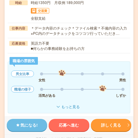
時給1350円 月収例 189,000円
時給
交通費
全額支給
＊データ内容のチェック＊ファイル検索＊不備内容の入力
仕事内容
※PC内のデータチェックをコツコツ行っていただき…
英語力不要
応募資格
■何らかの事務経験をお持ちの方
職場の雰囲気
男女比率
女性
男性
職場の様子
活気がある
しずか
もっと見る
気になる!
応募へ進む
詳しく見る