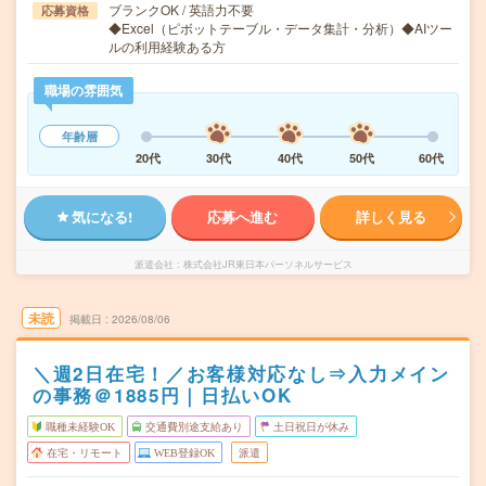
ブランクOK / 英語力不要
応募資格
◆Excel（ピボットテーブル・データ集計・分析）◆AIツー
ルの利用経験ある方
職場の雰囲気
年齢層
20代
30代
40代
50代
60代
気になる!
応募へ進む
詳しく見る
派遣会社
株式会社JR東日本パーソネルサービス
未読
掲載日
2026/08/06
＼週2日在宅！／お客様対応なし⇒入力メイン
の事務＠1885円｜日払いOK
職種未経験OK
交通費別途支給あり
土日祝日が休み
在宅・リモート
WEB登録OK
派遣