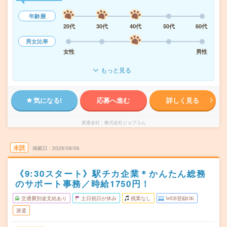
年齢層
20代
30代
40代
50代
60代
男女比率
女性
男性
もっと見る
気になる!
応募へ進む
詳しく見る
派遣会社
株式会社ジョブコム
未読
掲載日
2026/08/06
《9:30スタート》駅チカ企業＊かんたん総務
のサポート事務／時給1750円！
交通費別途支給あり
土日祝日が休み
残業なし
WEB登録OK
派遣