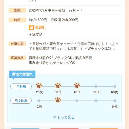
OK！
2026年09月中旬～長期 ※9月～！
期間
時給1600円 月収例 248,000円
時給
交通費
全額支給
＊書類作成＊報告書チェック＊電話対応ほぼなし！（あっ
仕事内容
ても確認事項で時々かける程度！）＊Wチェック体制…
職種未経験OK / ブランクOK / 英語力不要
応募資格
事務未経験からチャレンジOK！
職場の雰囲気
年齢層
20代
30代
40代
50代
60代
男女比率
女性
男性
もっと見る