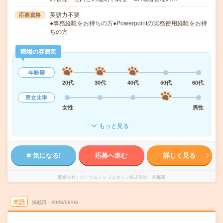
英語力不要
応募資格
●事務経験をお持ちの方●Powerpointの実務使用経験をお持
ちの方
職場の雰囲気
年齢層
20代
30代
40代
50代
60代
男女比率
女性
男性
もっと見る
気になる!
応募へ進む
詳しく見る
派遣会社
パーソルテンプスタッフ株式会社 首都圏
未読
掲載日
2026/08/06