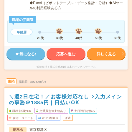
◆Excel（ピボットテーブル・データ集計・分析）◆AIツー
ルの利用経験ある方
職場の雰囲気
年齢層
20代
30代
40代
50代
60代
気になる!
応募へ進む
詳しく見る
派遣会社
株式会社JR東日本パーソネルサービス
未読
掲載日
2026/08/06
＼週2日在宅！／お客様対応なし⇒入力メイン
の事務＠1885円｜日払いOK
職種未経験OK
交通費別途支給あり
土日祝日が休み
在宅・リモート
WEB登録OK
派遣
東京都港区
勤務地