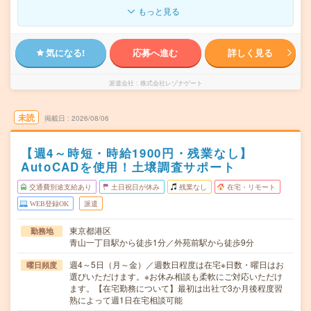
もっと見る
気になる!
応募へ進む
詳しく見る
派遣会社
株式会社レゾナゲート
未読
掲載日
2026/08/06
【週4～時短・時給1900円・残業なし】
AutoCADを使用！土壌調査サポート
交通費別途支給あり
土日祝日が休み
残業なし
在宅・リモート
WEB登録OK
派遣
東京都港区
勤務地
青山一丁目駅から徒歩1分／外苑前駅から徒歩9分
週4～5日（月～金）／週数日程度は在宅※日数・曜日はお
曜日頻度
選びいただけます。※お休み相談も柔軟にご対応いただけ
ます。【在宅勤務について】最初は出社で3か月後程度習
熟によって週1日在宅相談可能