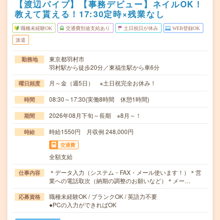
【渡辺パイプ】【事務デビュー】ネイルOK！
教えて貰える！17:30定時×残業なし
職種未経験OK
交通費別途支給あり
土日祝日が休み
WEB登録OK
派遣
東京都羽村市
勤務地
羽村駅から徒歩20分／東福生駅から車6分
月～金（週5日） ※土日祝完全お休み！
曜日頻度
08:30～17:30(実働8時間 休憩1時間)
時間
2026年08月下旬～長期 ※8月～！
期間
時給1550円 月収例 248,000円
時給
交通費
全額支給
＊データ入力（システム・FAX・メール使います！）＊営
仕事内容
業への電話取次（納期の調整のお願いなど）＊メー…
職種未経験OK / ブランクOK / 英語力不要
応募資格
●PCの入力ができればOK