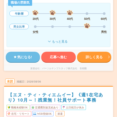
職場の雰囲気
年齢層
20代
30代
40代
50代
60代
男女比率
女性
男性
もっと見る
気になる!
応募へ進む
詳しく見る
派遣会社
パーソルテンプスタッフ株式会社 首都圏
未読
掲載日
2026/08/06
【エヌ・ティ・ティエムイー】《週1在宅あ
り》10月～！残業無！社員サポート事務
職種未経験OK
交通費別途支給あり
土日祝日が休み
在宅・リモート
WEB登録OK
派遣