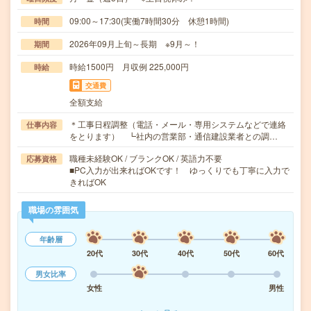
09:00～17:30(実働7時間30分 休憩1時間)
時間
2026年09月上旬～長期 ※9月～！
期間
時給1500円 月収例 225,000円
時給
交通費
全額支給
＊工事日程調整（電話・メール・専用システムなどで連絡
仕事内容
をとります） ┗社内の営業部・通信建設業者との調…
職種未経験OK / ブランクOK / 英語力不要
応募資格
■PC入力が出来ればOKです！ ゆっくりでも丁寧に入力で
きればOK
職場の雰囲気
年齢層
20代
30代
40代
50代
60代
男女比率
女性
男性