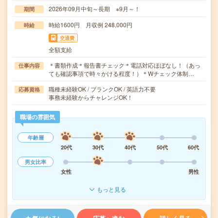
2026年09月中旬～長期 ※9月～！
期間
時給1600円 月収例 248,000円
時給
交通費
全額支給
＊書類作成＊報告書チェック＊電話対応ほぼなし！（あっ
仕事内容
ても確認事項で時々かける程度！）＊Wチェック体制…
職種未経験OK / ブランクOK / 英語力不要
応募資格
事務未経験からチャレンジOK！
職場の雰囲気
年齢層
20代
30代
40代
50代
60代
男女比率
女性
男性
もっと見る