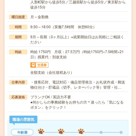
人形町駅から徒歩5分／三越前駅から徒歩5分／東京駅から
徒歩15分
月～金勤務
曜日頻度
9:30～18:00（実働7.5時間 休憩60分）
時間
9月～長期（3ヶ月以上）※就業開始日はお気軽にご相談く
期間
ださい
時給 1750円 月収：27.5万円（時給1750円×7.5時間×21
時給
日）残業代：別途支給
交通費
全額支給（会社規程あり）
・接客応対、電話対応・備品管理発注・お礼状作成・郵送
仕事内容
物仕分け・貯蔵品（切手、レターパック等）管理・社…
ブランクOK / 英語力不要
応募資格
●何かしらの事務経験をお持ちの方＊迷ったら「気になる
ボタン」をクリック！
職場の雰囲気
年齢層