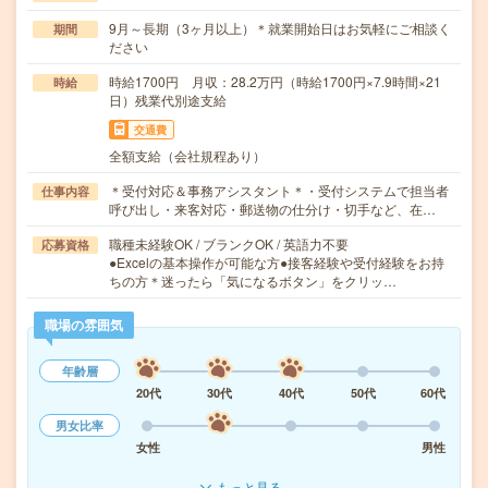
9月～長期（3ヶ月以上）＊就業開始日はお気軽にご相談く
期間
ださい
時給1700円 月収：28.2万円（時給1700円×7.9時間×21
時給
日）残業代別途支給
交通費
全額支給（会社規程あり）
＊受付対応＆事務アシスタント＊・受付システムで担当者
仕事内容
呼び出し・来客対応・郵送物の仕分け・切手など、在…
職種未経験OK / ブランクOK / 英語力不要
応募資格
●Excelの基本操作が可能な方●接客経験や受付経験をお持
ちの方＊迷ったら「気になるボタン」をクリッ…
職場の雰囲気
年齢層
20代
30代
40代
50代
60代
男女比率
女性
男性
もっと見る