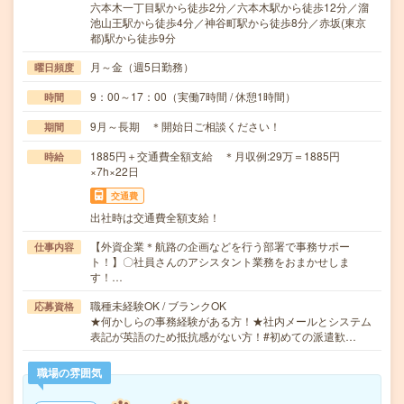
六本木一丁目駅から徒歩2分／六本木駅から徒歩12分／溜
池山王駅から徒歩4分／神谷町駅から徒歩8分／赤坂(東京
都)駅から徒歩9分
月～金（週5日勤務）
曜日頻度
9：00～17：00（実働7時間 / 休憩1時間）
時間
9月～長期 ＊開始日ご相談ください！
期間
1885円＋交通費全額支給 ＊月収例:29万＝1885円
時給
×7h×22日
交通費
出社時は交通費全額支給！
【外資企業＊航路の企画などを行う部署で事務サポー
仕事内容
ト！】〇社員さんのアシスタント業務をおまかせしま
す！…
職種未経験OK / ブランクOK
応募資格
★何かしらの事務経験がある方！★社内メールとシステム
表記が英語のため抵抗感がない方！#初めての派遣歓…
職場の雰囲気