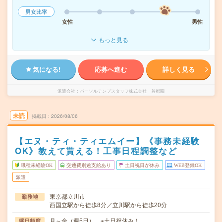
男女比率
女性
男性
もっと見る
気になる!
応募へ進む
詳しく見る
派遣会社
パーソルテンプスタッフ株式会社 首都圏
未読
掲載日
2026/08/06
【エヌ・ティ・ティエムイー】《事務未経験
OK》教えて貰える！工事日程調整など
職種未経験OK
交通費別途支給あり
土日祝日が休み
WEB登録OK
派遣
東京都立川市
勤務地
西国立駅から徒歩8分／立川駅から徒歩20分
月～金（週5日） ※土日祝休み！
曜日頻度