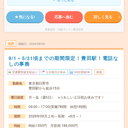
気になる!
応募へ進む
詳しく見る
派遣会社
日総ブレイン株式会社
未読
掲載日
2026/08/06
9/1～5/31頃までの期間限定！豊田駅！電話な
しの事務
交通費別途支給あり
土日祝日が休み
WEB登録OK
派遣
東京都日野市
勤務地
豊田駅から徒歩15分
月～金（週5日） ※うれしい土日祝お休みです！
曜日頻度
09:00～17:00(実働7時間 休憩1時間)
時間
2026年09月上旬～長期 ※9月～！
期間
時給1350円 月収例 189,000円
時給