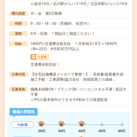
ら徒歩13分／品川駅からバス15分／五反田駅からバス15分
月～金 週5日勤務
曜日頻度
9：00～18：00（実働8h、休憩1h）
時間
9月～長期 ＊開始日ご相談ください！
期間
1800円+交通費全額支給 ＊月収例:31.6万＝1800円
時給
×8h×22日 #月収30万円以上
交通費
交通費全額支給！
【住宅設備機器メーカーで事務！】・見積書/提案書作成・
仕事内容
施工手配・工事調整(協力会社・関係部署との連絡…
職種未経験OK / ブランクOK / パソコンスキル不要 / 英語力
応募資格
不要
☆PCの基本操作ができる方#初めての派遣歓迎
職場の雰囲気
年齢層
20代
30代
40代
50代
60代