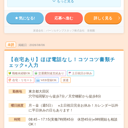
もっと見る
気になる!
応募へ進む
詳しく見る
派遣会社
パーソルテンプスタッフ株式会社 首都圏
未読
掲載日
2026/08/06
【在宅あり】ほぼ電話なし！コツコツ書類チ
ェック×入力
職種未経験OK
交通費別途支給あり
土日祝日が休み
在宅・リモート
WEB登録OK
派遣
東京都大田区
勤務地
穴守稲荷駅から徒歩7分／天空橋駅から徒歩8分
月～金（週5日） ※土日祝日完全お休み！カレンダー以外
曜日頻度
に平日休みの日もあります！
08:45～17:15(実働7時間45分 休憩45分)※9時開始も相談
時間
OK！