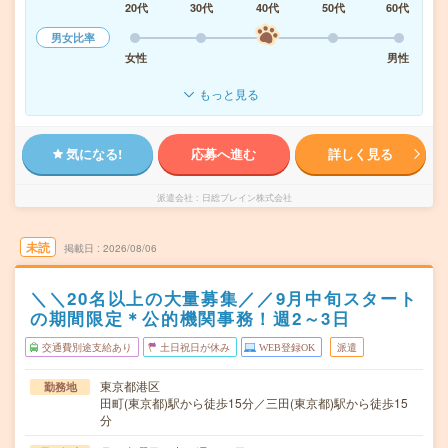
20代
30代
40代
50代
60代
男女比率
女性
男性
もっと見る
気になる!
応募へ進む
詳しく見る
派遣会社
日総ブレイン株式会社
未読
掲載日
2026/08/06
＼＼20名以上の大量募集／／9月中旬スタート
の期間限定＊公的機関事務！週2～3日
交通費別途支給あり
土日祝日が休み
WEB登録OK
派遣
東京都港区
勤務地
田町(東京都)駅から徒歩15分／三田(東京都)駅から徒歩15
分