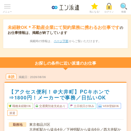
メニュー
気になる!
ログイン
検索
未経験OK＊不動産企業にて契約業務に携わるお仕事です
の
お仕事情報は、掲載が終了しています
掲載時の情報は、
ページ下部
からご覧いただけます。
お探しの条件に近い派遣のお仕事
未読
掲載日
2026/08/06
【アクセス便利！＠大井町】PCキホンで
⇒1800円！メーカーで事務／日払いOK
職種未経験OK
交通費別途支給あり
土日祝日が休み
WEB登録OK
派遣
東京都品川区
勤務地
大井町駅から徒歩4分／下神明駅から徒歩6分／西大井駅か