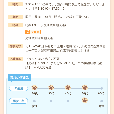
9:00～17:30の中で、実働6.5時間以上でお選びいただけま
時間
す。【例】10:00～17:30、9…
即日～長期 ※8月～開始のご相談も可能です。
期間
時給1,900円(交通費全額支給)
時給
交通費
交通費別途全額支給
＼AutoCAD活かせる＊土壌・環境コンサルの専門企業＠青
仕事内容
山一丁目／環境評価部にて壌汚染調査における…
ブランクOK / 英語力不要
応募資格
【必須】AutoCADまたはAutoCAD_LTでの実務経験【必
須】Excel入力程度
職場の雰囲気
年齢層
20代
30代
40代
50代
60代
男女比率
女性
男性