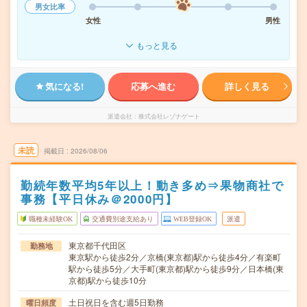
男女比率
女性
男性
もっと見る
気になる!
応募へ進む
詳しく見る
派遣会社
株式会社レゾナゲート
未読
掲載日
2026/08/06
勤続年数平均5年以上！動き多め⇒果物商社で
事務【平日休み＠2000円】
職種未経験OK
交通費別途支給あり
WEB登録OK
派遣
東京都千代田区
勤務地
東京駅から徒歩2分／京橋(東京都)駅から徒歩4分／有楽町
駅から徒歩5分／大手町(東京都)駅から徒歩9分／日本橋(東
京都)駅から徒歩10分
土日祝日を含む週5日勤務
曜日頻度