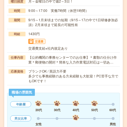
月～金曜日の中で週2～3日！
曜日頻度
9:00～17:00 実働7時間（休憩1時間）
時間
9/15～1月末頃までの短期（9/15～17の中で1日研修参加必
期間
須）2月末頃まで延長の可能性有
1430円
時給
交通費
交通費支給※社内規定あり
【公的機関の事務センターでのお仕事】＊書類の仕分け作
仕事内容
業＊郵便物の開封＊簡単な入力作業電話対応は一切あ…
ブランクOK / 英語力不要
応募資格
多少でも事務経験のある方未経験も大歓迎！PC苦手な方で
もOKです！
職場の雰囲気
年齢層
20代
30代
40代
50代
60代
男女比率
女性
男性