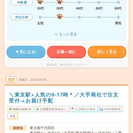
年齢層
20代
30代
40代
50代
60代
男女比率
女性
男性
もっと見る
気になる!
応募へ進む
詳しく見る
派遣会社
株式会社レゾナゲート
未読
掲載日
2026/08/06
＼東京駅×人気の9-17時＊／大手商社で注文
受付→お届け手配
職種未経験OK
交通費別途支給あり
土日祝日が休み
WEB登録OK
派遣
東京都千代田区
勤務地
東京駅から徒歩1分／大手町(東京都)駅から徒歩2分／二重