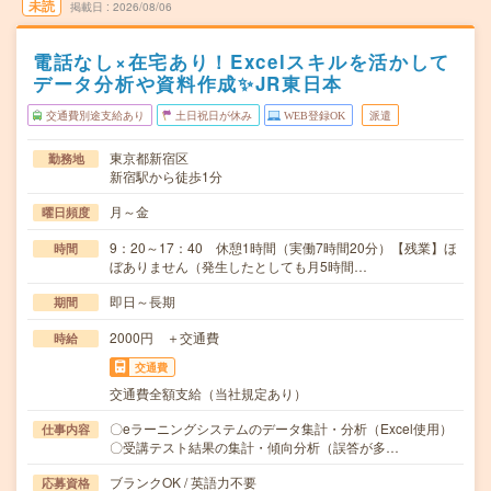
未読
掲載日
2026/08/06
電話なし×在宅あり！Excelスキルを活かして
データ分析や資料作成✨JR東日本
交通費別途支給あり
土日祝日が休み
WEB登録OK
派遣
東京都新宿区
勤務地
新宿駅から徒歩1分
月～金
曜日頻度
9：20～17：40 休憩1時間（実働7時間20分）【残業】ほ
時間
ぼありません（発生したとしても月5時間…
即日～長期
期間
2000円 ＋交通費
時給
交通費
交通費全額支給（当社規定あり）
〇eラーニングシステムのデータ集計・分析（Excel使用）
仕事内容
〇受講テスト結果の集計・傾向分析（誤答が多…
ブランクOK / 英語力不要
応募資格