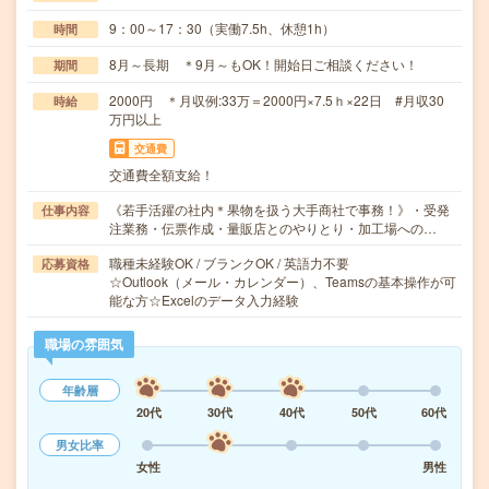
9：00～17：30（実働7.5h、休憩1h）
時間
8月～長期 ＊9月～もOK！開始日ご相談ください！
期間
2000円 ＊月収例:33万＝2000円×7.5ｈ×22日 #月収30
時給
万円以上
交通費
交通費全額支給！
《若手活躍の社内＊果物を扱う大手商社で事務！》・受発
仕事内容
注業務・伝票作成・量販店とのやりとり・加工場への…
職種未経験OK / ブランクOK / 英語力不要
応募資格
☆Outlook（メール・カレンダー）、Teamsの基本操作が可
能な方☆Excelのデータ入力経験
職場の雰囲気
年齢層
20代
30代
40代
50代
60代
男女比率
女性
男性