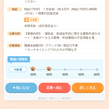
ください
時給1750円 ＊月収例：29.4万円（時給1750円×8時間
時給
×21日）＊残業代別途支給
交通費
全額支給（会社規定あり）
【業務内容】・補助金、助成金申請に関する書類作成サポ
仕事内容
ート・各種データ入力業務・申請書類の不足情報を電…
職種未経験OK / ブランクOK / 英語力不要
応募資格
＊タッチタイピングでの入力が可能な方
職場の雰囲気
年齢層
20代
30代
40代
50代
60代
気になる!
応募へ進む
詳しく見る
派遣会社
日総ブレイン株式会社