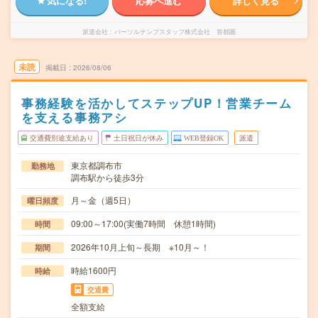
気になる!
応募へ進む
詳しく見る
派遣会社
パーソルテンプスタッフ株式会社 首都圏
未読
掲載日
2026/08/06
事務経験を活かしてステップUP！営業チーム
を支える事務アシ
交通費別途支給あり
土日祝日が休み
WEB登録OK
派遣
東京都調布市
勤務地
調布駅から徒歩3分
月～金（週5日）
曜日頻度
09:00～17:00(実働7時間 休憩1時間)
時間
2026年10月上旬～長期 ※10月～！
期間
時給1600円
時給
交通費
全額支給