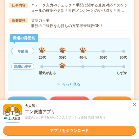
＊データ入力やチェック＊手配に関する連絡対応＊スケジ
仕事内容
ュールの確認や更新＊社内メンバーとのやり取り＊各…
英語力不要
応募資格
事務のご経験をお持ちの方業界未経験OK！
職場の雰囲気
年齢層
20代
30代
40代
50代
60代
職場の様子
活気がある
しずか
もっと見る
気になる!
応募へ進む
詳しく見る
大人気！
エン派遣アプリ
派遣会社
パーソルテンプスタッフ株式会社 首都圏
派遣のお仕事情報がたくさん！プッシュ通知で受け取ろう！
アプリをダウンロード
未読
掲載日
2026/08/06