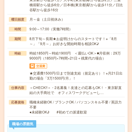
橋前駅から徒歩6分／日本橋(東京都)駅から徒歩11分／日比
谷駅から徒歩16分
月～金（土日祝休み）
曜日頻度
9:00～17:00（実働7時間）
時間
8月下旬～長期★お盆明けからのスタートです！※「8月
期間
～」「9月～」お好きな開始時期を相談OK♪
時給1850円～時給1900円 ＜週払いOK＞■月収例：29万
時給
9000円（1850円×7時間×21日＋残業代の場合）
交通費
★交通費1500円/日まで別途支給（規定あり）！※月21日出
勤の場合「3万1500円/月」！
＜CHECK!!＞・2名募集！友達との応募もOK！・東京駅直
仕事内容
結の大手商社で オフィスワークデビューし…
職種未経験OK / ブランクOK / パソコンスキル不要 / 英語力
応募資格
不要
●未経験OK♪ #初めての派遣歓迎
職場の雰囲気