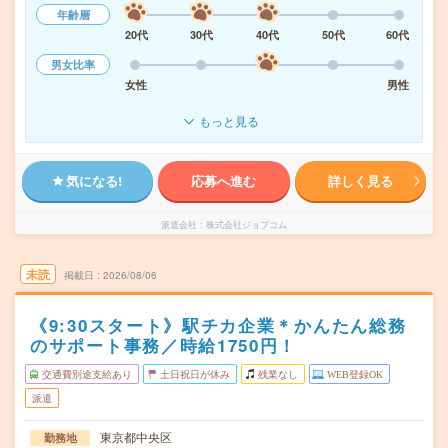
年齢層
20代
30代
40代
50代
60代
男女比率
女性
男性
もっと見る
気になる!
応募へ進む
詳しく見る
派遣会社
株式会社ジョブコム
未読
掲載日
2026/08/06
《9:30スタート》駅チカ企業＊かんたん総務
のサポート事務／時給1750円！
交通費別途支給あり
土日祝日が休み
残業なし
WEB登録OK
派遣
東京都中央区
勤務地