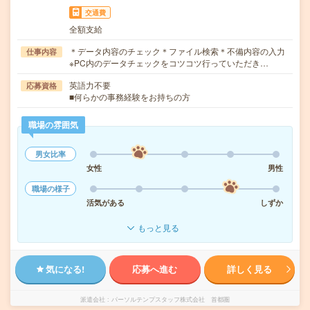
交通費
全額支給
＊データ内容のチェック＊ファイル検索＊不備内容の入力
仕事内容
※PC内のデータチェックをコツコツ行っていただき…
英語力不要
応募資格
■何らかの事務経験をお持ちの方
職場の雰囲気
男女比率
女性
男性
職場の様子
活気がある
しずか
もっと見る
気になる!
応募へ進む
詳しく見る
派遣会社
パーソルテンプスタッフ株式会社 首都圏