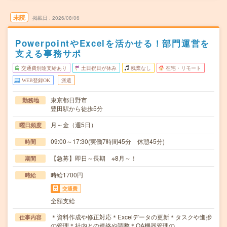
未読
掲載日
2026/08/06
PowerpointやExcelを活かせる！部門運営を
支える事務サポ
交通費別途支給あり
土日祝日が休み
残業なし
在宅・リモート
WEB登録OK
派遣
東京都日野市
勤務地
豊田駅から徒歩5分
月～金（週5日）
曜日頻度
09:00～17:30(実働7時間45分 休憩45分)
時間
【急募】即日～長期 ※8月～！
期間
時給1700円
時給
交通費
全額支給
＊資料作成や修正対応＊Excelデータの更新＊タスクや進捗
仕事内容
の管理＊社内との連絡や調整＊OA機器管理の…