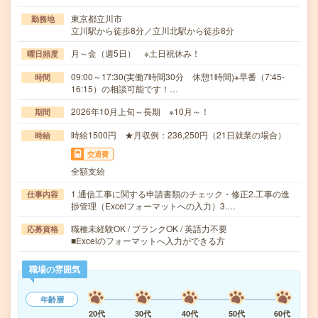
東京都立川市
勤務地
立川駅から徒歩8分／立川北駅から徒歩8分
月～金（週5日） ※土日祝休み！
曜日頻度
09:00～17:30(実働7時間30分 休憩1時間)※早番（7:45-
時間
16:15）の相談可能です！…
2026年10月上旬～長期 ※10月～！
期間
時給1500円 ★月収例：236,250円（21日就業の場合）
時給
交通費
全額支給
1.通信工事に関する申請書類のチェック・修正2.工事の進
仕事内容
捗管理（Excelフォーマットへの入力）3.…
職種未経験OK / ブランクOK / 英語力不要
応募資格
■Excelのフォーマットへ入力ができる方
職場の雰囲気
年齢層
20代
30代
40代
50代
60代