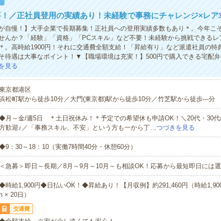
！
要！／正社員登用の実績あり！未経験で事務にチャレンジ×レア
が自慢！】大手企業で長期募集！正社員への登用実績多数もあり＊。今年こ
せんか？「経験」「資格」「PCスキル」など不要！未経験から挑戦できるレ
＊。高時給1900円！それに交通費全額支給！「昇給有り」など派遣社員の特
そ待遇は大事なポイント！▼【職場環境は充実！】500円で購入できる宅配
を見る
東京都港区
浜松町駅から徒歩10分／大門(東京都)駅から徒歩10分／竹芝駅から徒歩---分
◆月～金/週5日 ＊土日祝休み！＊予定での希望休も申請OK！＼20代・30
方歓迎♪／「事務スキル、不安」という方も一から丁…
つづきを見る
◆9：30～18：10（実働7時間40分・休憩60分）
＜急募＞即日～長期／8月～9月～10月～も相談OK！応募から最短即日には選
◆時給1,900円◆日払いOK！◆昇給あり！【月収例】約291,460円（時給1,900円
h × 20日）
交通費