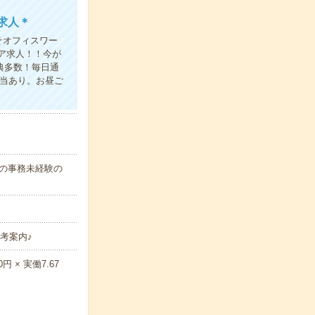
求人＊
そオフィスワー
ア求人！！今が
典多数！毎日通
弁当あり。お昼ご
代の事務未経験の
考案内♪
 × 実働7.67