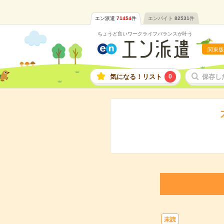
エン派遣
71454
件
エンバイト
82531
件
ちょうど良いワークライフバランスが叶う
関東版
気になる！リスト
0
保存し
未読