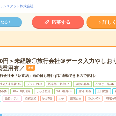
ランスタッド株式会社
応募する
詳し
になる！
900円＞未経験〇旅行会社＠データ入力やしお
員登用有／
派遣
行会社◆「駅直結」雨の日も濡れずに通勤できるので便利♪
社会人未経験OK
ブランクOK
既卒第二新卒OK
複数名募集
友達と一緒OK
書不要
40～50代活躍
しゅふ歓迎
WEB登録OK
週5日勤務
土日祝休
旅行ホテル
交費支給
駅歩5分
大手
服装自由
日払いOK
職場が