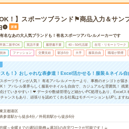
宅OK！】スポーツブランド⚑商品入力＆サン
由❁
派遣
有名なあの大人気ブランドも！有名スポーツアパレルメーカーです
卒第二新卒OK
英語不要
履歴書不要
40～50代活躍
在宅・リモートワーク
祝休
ファッション
交費支給
駅歩5分
大手
服装自由
職場が禁煙
！
スも！》おしゃれな表参道！Excel活かせる！服装＆ネイル自
やスポーツラインが人気！ 有名アパレルメーカーより、事務のオシゴトが届き
OK！ アパレル業界らしく服装やネイルも自由で、カジュアルな雰囲気！ 残業
続けていきやすい！❤ データや数値管理など細かいPC処理もあり、Excelス
のチャンスもあり、頑張りを認めてくれる社風はモチベーションもUPします
東京都港区
表参道駅から徒歩4分／外苑前駅から徒歩6分
月曜～金曜までの週5日勤務☕︎週3日の在宅ワークが可能です！☕︎