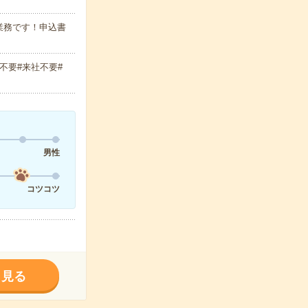
業務です！申込書
不要#来社不要#
男性
コツコツ
く見る