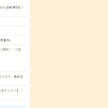
から自転車5分／
考案内♪
 × 20日） ＊日
コツコツ」進める
なポイント！】・