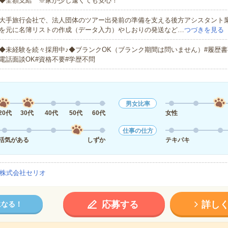
◆全額支給 ※家が少し遠くても安心！
大手旅行会社で、法人団体のツアー出発前の準備を支える後方アシスタント
を元に名簿リストの作成（データ入力）やしおりの発送など…
つづきを見る
◆未経験を続々採用中♪◆ブランクOK（ブランク期間は問いません）#履歴書
電話面談OK#資格不要#学歴不問
男女比率
20代
30代
40代
50代
60代
女性
仕事の仕方
活気がある
しずか
テキパキ
株式会社セリオ
応募する
詳し
になる！