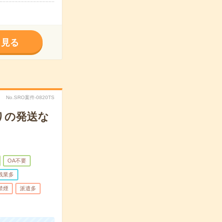
く見る
No.SRO案件-0820TS
りの発送な
OA不要
残業多
禁煙
派遣多