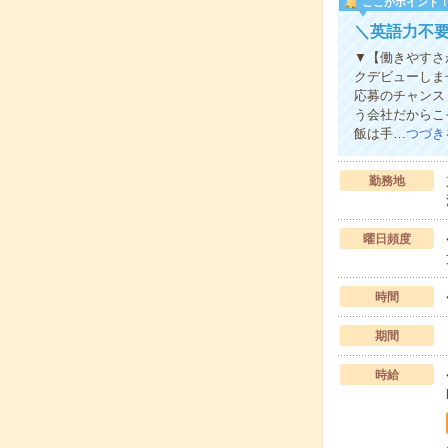
ここがポイント
＼英語力不
▼【働きやすさ
クデビューしま
応募のチャンス
う会社だからこ
飯は手…
つづき
勤務地
曜日頻度
時間
期間
時給