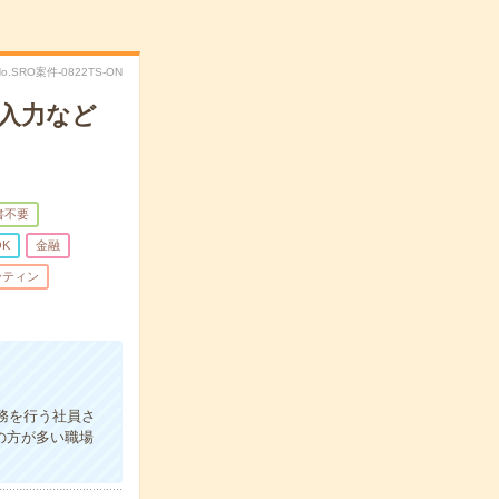
No.SRO案件-0822TS-ON
入力など
書不要
K
金融
ーティン
務を行う社員さ
の方が多い職場