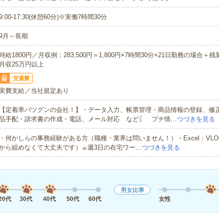
9:00-17:30(休憩60分)※実働7時間30分
9月～長期
時給1800円／月収例：283,500円＝1,800円×7時間30分×21日勤務の場合＋
月収25万円以上
交通費
実費支給／当社規定あり
【定着率バツグンの会社！】・データ入力、帳票管理・商品情報の登録、修
品手配・請求書の作成・電話、メール対応 など〖 プチ情…
つづきを見る
・何かしらの事務経験がある方（職種・業界は問いません！）・Excel：VLO
から組めなくて大丈夫です）☕︎週3日の在宅ワー…
つづきを見る
男女比率
20代
30代
40代
50代
60代
女性