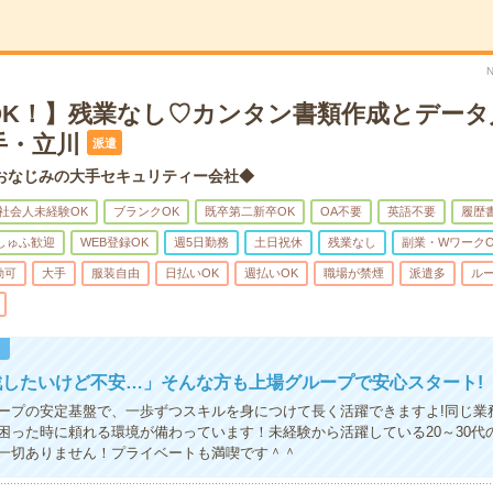
OK！】残業なし♡カンタン書類作成とデータ
手・立川
派遣
おなじみの大手セキュリティー会社◆
社会人未経験OK
ブランクOK
既卒第二新卒OK
OA不要
英語不要
履歴
しゅふ歓迎
WEB登録OK
週5日勤務
土日祝休
残業なし
副業・WワークO
勤可
大手
服装自由
日払いOK
週払いOK
職場が禁煙
派遣多
ル
！
戦したいけど不安…」そんな方も上場グループで安心スタート!
ープの安定基盤で、一歩ずつスキルを身につけて長く活躍できますよ!同じ業
困った時に頼れる環境が備わっています！未経験から活躍している20～30代
一切ありません！プライベートも満喫です＾＾