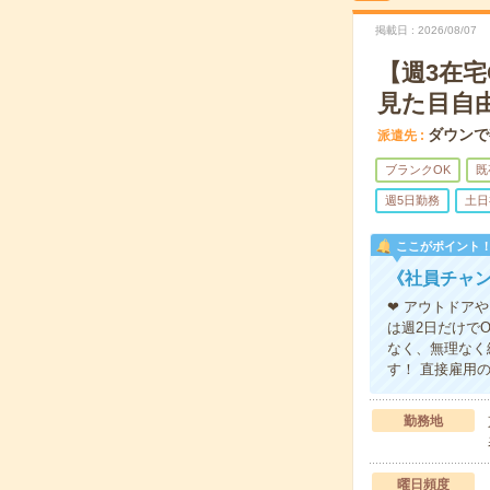
掲載日
2026/08/07
【週3在
見た目自
ダウンで
派遣先
ブランクOK
既
週5日勤務
土日
ここがポイント
《社員チャン
❤ アウトドア
は週2日だけで
なく、無理なく
す！ 直接雇用
勤務地
曜日頻度