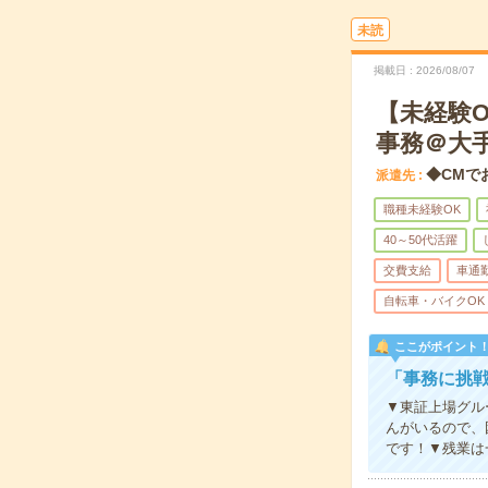
未読
掲載日
2026/08/07
【未経験
事務＠大
◆CMで
派遣先
職種未経験OK
40～50代活躍
交費支給
車通
自転車・バイクOK
ここがポイント
「事務に挑
▼東証上場グル
んがいるので、
です！▼残業は