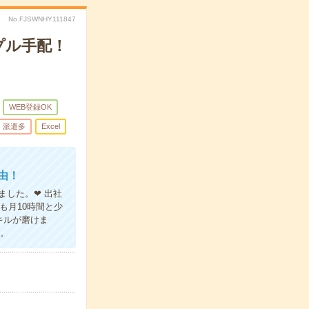
No.FJSWNHY111847
プル手配！
WEB登録OK
派遣多
Excel
由！
ました。❤ 出社
も月10時間と少
キルが磨けま
ね。