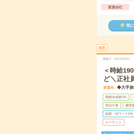
派遣会社
気
未読
掲載日
2026/08/07
＜時給1
ど＼正社
◆大手旅
派遣先
職種未経験OK
英語不要
履歴
副業・WワークOK
ルーティン