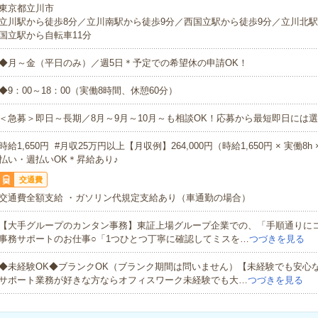
東京都立川市
立川駅から徒歩8分／立川南駅から徒歩9分／西国立駅から徒歩9分／立川北駅
国立駅から自転車11分
◆月～金（平日のみ）／週5日＊予定での希望休の申請OK！
◆9：00～18：00（実働8時間、休憩60分）
＜急募＞即日～長期／8月～9月～10月～も相談OK！応募から最短即日には選
時給1,650円 #月収25万円以上【月収例】264,000円（時給1,650円 × 実働8h
払い・週払いOK＊昇給あり♪
交通費
交通費全額支給 ・ガソリン代規定支給あり（車通勤の場合）
【大手グループのカンタン事務】東証上場グループ企業での、「手順通りに
事務サポートのお仕事○「1つひとつ丁寧に確認してミスを…
つづきを見る
◆未経験OK◆ブランクOK（ブランク期間は問いません）【未経験でも安心
サポート業務が好きな方ならオフィスワーク未経験でも大…
つづきを見る