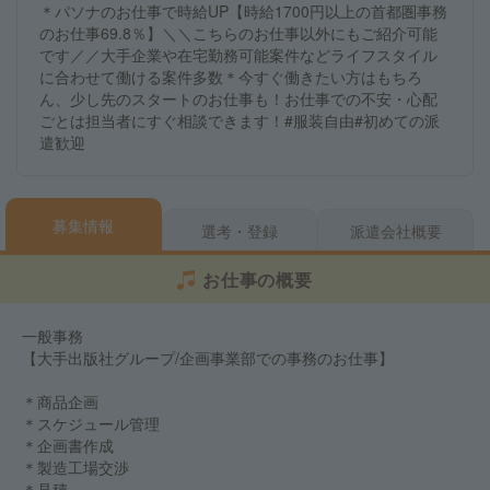
＊パソナのお仕事で時給UP【時給1700円以上の首都圏事務
のお仕事69.8％】＼＼こちらのお仕事以外にもご紹介可能
です／／大手企業や在宅勤務可能案件などライフスタイル
に合わせて働ける案件多数＊今すぐ働きたい方はもちろ
ん、少し先のスタートのお仕事も！お仕事での不安・心配
ごとは担当者にすぐ相談できます！#服装自由#初めての派
遣歓迎
募集情報
選考・登録
派遣会社概要
お仕事の概要
一般事務
【大手出版社グループ/企画事業部での事務のお仕事】
＊商品企画
＊スケジュール管理
＊企画書作成
＊製造工場交渉
＊見積