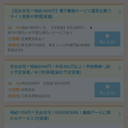
【完全在宅＊時給1850円】電子書籍サービス運営企業で
サイト更新や管理[派遣]
給 与
時給1850円＋交 【月収例】305,250円～ ■
給与の前払いが可能な速払いサービスあり
交通費
交通費支給あり
気になる!
勤務地
東京都千代田区 東京メトロ半蔵門線 神保町
駅徒歩3分
完全在宅＊時給2000円！年収400万以上！学校事務＼紹
介予定派遣／＠三軒茶屋[紹介予定派遣]
給 与
時給2000円 月収例 300,000円
交通費
全額支給
気になる!
勤務地
三軒茶屋駅徒歩6分
時給1750円＊完全在宅！KADOKAWA！書籍データに関
わるデータ入力[派遣]