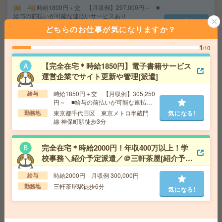
給 与
時給1800円＋交 【月収例】297,000円～ ■
給与の前払いが可能な速払いサービスあり
交通費
交通費支給あり
どちらのお仕事が気になりますか？
気になる!
勤務地
東京都千代田区 東京メトロ東西線 竹橋駅徒
歩3分、東京メトロ半蔵門線 神保町駅徒歩7分
1
/10
【完全在宅＊時給1850円】電子書籍サービス
完全在宅＊時給1900円！週4日＆10-15時半勤務！人材サ
運営企業でサイト更新や管理[派遣]
ービス企業で営業事務[派遣]
時給1850円＋交 【月収例】305,250
給与
円～ ■給与の前払いが可能な速払い
給 与
時給1900円～2100円＋交 ■給与の前払いが
サービスあり
可能な速払いサービスあり
東京都千代田区 東京メトロ半蔵門
気になる!
勤務地
線 神保町駅徒歩3分
交通費
交通費支給あり
気になる!
勤務地
東京都千代田区 東京メトロ有楽町線 麹町駅
徒歩1分、東京メトロ半蔵門線 半蔵門駅徒歩5分
完全在宅＊時給2000円！年収400万以上！学
校事務＼紹介予定派遣／＠三軒茶屋[紹介予定
派遣]
座り仕事！給与即払いOK！高時給！卓球ラケットの製造
時給2000円 月収例 300,000円
給与
[派遣]
三軒茶屋駅徒歩6分
勤務地
気になる!
給 与
時給1600円
交通費
交通費支給有り
気になる!