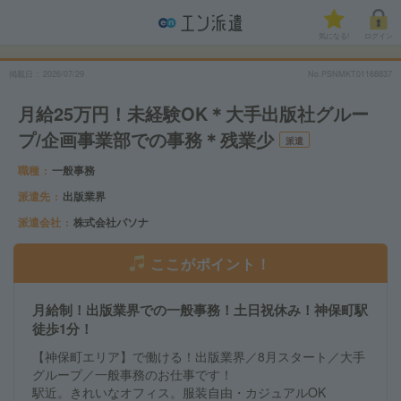
気になる!
ログイン
掲載日
2026/07/29
No.PSNMKT01168837
月給25万円！未経験OK＊大手出版社グルー
プ/企画事業部での事務＊残業少
派遣
職種
一般事務
派遣先
出版業界
派遣会社
株式会社パソナ
ここがポイント！
月給制！出版業界での一般事務！土日祝休み！神保町駅
徒歩1分！
【神保町エリア】で働ける！出版業界／8月スタート／大手
グループ／一般事務のお仕事です！
駅近。きれいなオフィス。服装自由・カジュアルOK