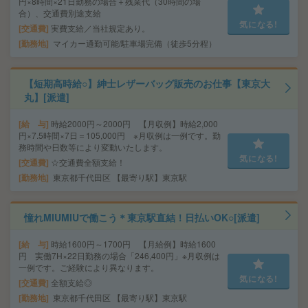
円×8時間×21日勤務の場合＋残業代（30時間の場
合）、交通費別途支給
気になる!
交通費
実費支給／当社規定あり。
勤務地
マイカー通勤可能/駐車場完備（徒歩5分程）
【短期高時給○】紳士レザーバッグ販売のお仕事【東京大
丸】[派遣]
給 与
時給2000円～2000円 【月収例】時給2,000
円×7.5時間×7日＝105,000円 ※月収例は一例です。勤
務時間や日数等により変動いたします。
気になる!
交通費
☆交通費全額支給！
勤務地
東京都千代田区 【最寄り駅】東京駅
憧れMIUMIUで働こう＊東京駅直結！日払いOK○[派遣]
給 与
時給1600円～1700円 【月給例】時給1600
円 実働7H×22日勤務の場合「246,400円」※月収例は
一例です。ご経験により異なります。
気になる!
交通費
全額支給◎
勤務地
東京都千代田区 【最寄り駅】東京駅