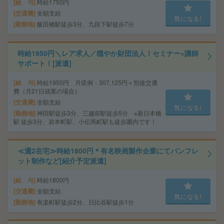
給 与
時給1750円
交通費
全額支給
気になる!
勤務地
飯田橋駅徒歩3分、九段下駅徒歩7分
時給1950円＼レア求人／穏やか財団法人！セミナー×講師
サポート！[派遣]
給 与
時給1950円 月収例：307,125円＋別途交通
費（月21日就業の場合）
交通費
全額支給
気になる!
勤務地
神田駅徒歩3分、三越前駅徒歩5分 ※新日本橋
駅 徒歩3分、岩本町駅、小伝馬町駅も徒歩圏内です！
≪週2在宅≫時給1800円＊有名映画製作企業にてパンフレ
ット制作など[紹介予定派遣]
給 与
時給1800円
交通費
全額支給
気になる!
勤務地
有楽町駅徒歩2分、日比谷駅徒歩1分