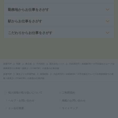
勤務地からお仕事をさがす
駅からお仕事をさがす
こだわりからお仕事をさがす
派遣TOP
関東
東京都
千代田区
株式会社パソナ
月給25万円！未経験OK＊大手出版社グループ/企
画事業部での事務＊残業少（111441781）の派遣の仕事詳細
派遣TOP
東京メトロ半蔵門線
神保町駅
月給25万円！未経験OK＊大手出版社グループ/企画事業部での事
務＊残業少（111441781）の派遣の仕事詳細
個人情報の取り扱いについて
ご利用規約
ヘルプ・お問い合わせ
掲載のお問い合わせ
エン会社概要
サイトマップ