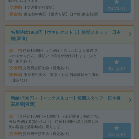
時給が異なります。
交通費
【交通費全額支給】
気になる!
勤務地
東京都中央区 【最寄り駅】日本橋(東京都)駅
特別時給1800円【ヴァレクストラ】短期スタッフ 日本
橋[派遣]
給 与
時給1800円 ※ご経験・スキルにより優遇 ス
マホでかんたんに前払いで給与が受け取れます（※上
限、条件あり）
交通費
交通費全額支給（規定あり）
気になる!
勤務地
東京都中央区 東京メトロ 日本橋駅から直結
（徒歩1分）
時給1700円～【マックス＆コー】短期スタッフ 日本橋
高島屋[派遣]
給 与
時給1700円～1800円 ※未経験者：時給1700
円 販売経験者(3か月以上)：時給1800円 ※2月以降も延
長の場合は通常時給に戻ります
交通費
交通費全額支給（規定あり）
気になる!