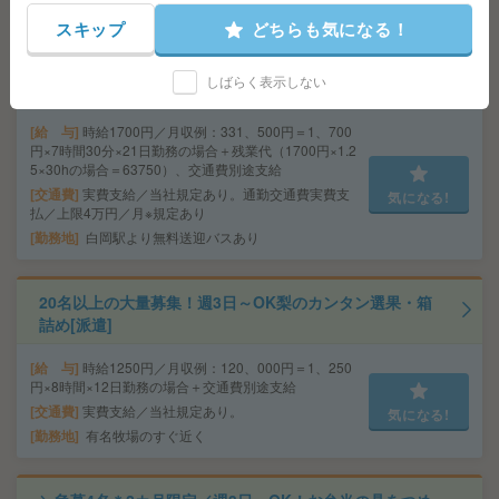
勤務地
新所沢駅～バス15分 ※送迎有り
スキップ
どちらも気になる！
【未経験OK】短期月収例：33万円！カンタン作業でがっ
しばらく表示しない
ちり[派遣]
給 与
時給1700円／月収例：331、500円＝1、700
円×7時間30分×21日勤務の場合＋残業代（1700円×1.2
5×30hの場合＝63750）、交通費別途支給
交通費
実費支給／当社規定あり。通勤交通費実費支
気になる!
払／上限4万円／月※規定あり
勤務地
白岡駅より無料送迎バスあり
20名以上の大量募集！週3日～OK梨のカンタン選果・箱
詰め[派遣]
給 与
時給1250円／月収例：120、000円＝1、250
円×8時間×12日勤務の場合＋交通費別途支給
交通費
実費支給／当社規定あり。
気になる!
勤務地
有名牧場のすぐ近く