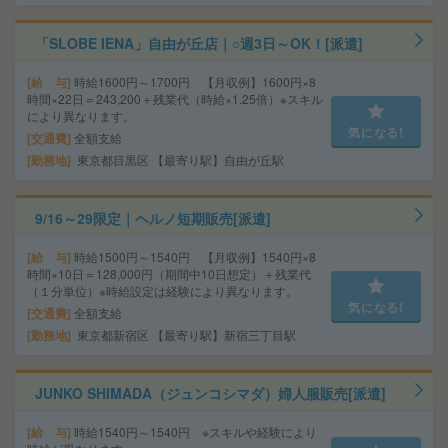
「SLOBE IENA」自由が丘店｜○週3日～OK！[派遣]
給 与
時給1600円～1700円 【月収例】1600円×8
時間×22日＝243,200＋残業代（時給×1.25倍）※スキル
により異なります。
気になる!
交通費
全額支給
勤務地
東京都目黒区 【最寄り駅】自由が丘駅
9/16～29限定｜ヘルノ短期販売[派遣]
給 与
時給1500円～1540円 【月収例】1540円×8
時間×10日＝128,000円（期間中10日想定）＋残業代
（１分単位）※時給設定は経験により異なります。
気になる!
交通費
全額支給
勤務地
東京都新宿区 【最寄り駅】新宿三丁目駅
JUNKO SHIMADA（ジュンコシマダ）婦人服販売[派遣]
給 与
時給1540円～1540円 ※スキルや経験により