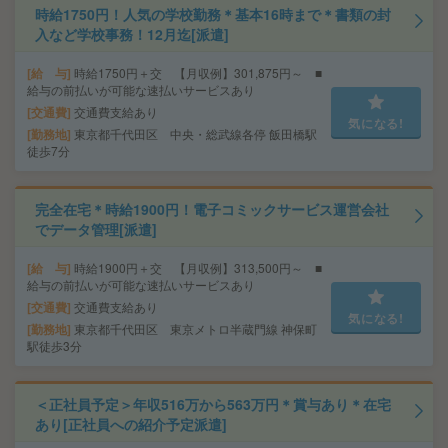
時給1750円！人気の学校勤務＊基本16時まで＊書類の封
入など学校事務！12月迄[派遣]
給 与
時給1750円＋交 【月収例】301,875円～ ■
給与の前払いが可能な速払いサービスあり
交通費
交通費支給あり
気になる!
勤務地
東京都千代田区 中央・総武線各停 飯田橋駅
徒歩7分
完全在宅＊時給1900円！電子コミックサービス運営会社
でデータ管理[派遣]
給 与
時給1900円＋交 【月収例】313,500円～ ■
給与の前払いが可能な速払いサービスあり
交通費
交通費支給あり
気になる!
勤務地
東京都千代田区 東京メトロ半蔵門線 神保町
駅徒歩3分
＜正社員予定＞年収516万から563万円＊賞与あり＊在宅
あり[正社員への紹介予定派遣]