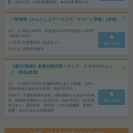
駅」徒歩15分 ※自転車通勤OK ★自転車通勤ＯＫ
一般事務（かんたんなデータ入力・サポート業務）[派遣]
給 与
時給1400円 月収例:224,000円(時給1,400円
×8時間×20日）
交通費
交通費支給（規定あり）
気になる!
勤務地
群馬県前橋市
【週4日勤務】倉庫内軽作業スタッフ スマホのチェッ
ク・検品[派遣]
給 与
時給1500円※実働8時間を超える勤務、22時～
翌5時勤務の場合25％割増：時給1875円
勤務地
千葉県船橋市浜町（南船橋駅から徒歩10分程
度／船橋競馬場駅から徒歩20分（自転車5分）※自転車
気になる!
貸与あり）通勤手段：自転車・公共交通機関 変更の
範囲：会社の定める就業場所