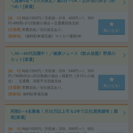
＼急募4名＊2カ月限定／週3日～OK！お弁当の具をつめ
つめ！[派遣]
給 与
時給1300円／月収例：218、400円＝1、300
円×8時間×21日勤務の場合＋交通費別途支給
交通費
実費支給／当社規定あり。
気になる!
勤務地
《無料駐車場完備》マイカー通勤OK
＼40～60代活躍中！／健康ジュース《飲み放題》野菜の
カット[派遣]
給 与
時給1350円／月収例：259、548円＝1、350
円×7時間45分×20日勤務の場合＋残業代（月10ｈの場
合）、交通費、深夜手当別途支給
気になる!
交通費
実費支給／当社規定あり。
勤務地
無料駐車場完備
同期3～4名募集！月33万以上可＆2年で正社員実績有｜製
造[派遣]
給 与
時給1650円／月収例：339、090円＝1、650