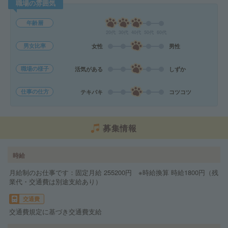
職場の雰囲気
年齢層
20代
30代
40代
50代
60代
男女比率
女性
男性
職場の様子
活気がある
しずか
仕事の仕方
テキパキ
コツコツ
募集情報
時給
月給制のお仕事です：固定月給 255200円 ※時給換算 時給1800円（残
業代・交通費は別途支給あり）
交通費
交通費規定に基づき交通費支給