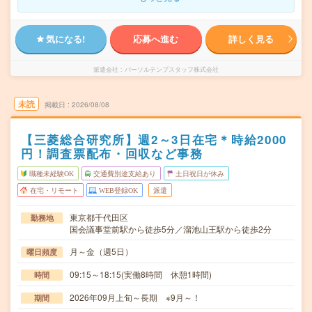
気になる!
応募へ進む
詳しく見る
派遣会社
パーソルテンプスタッフ株式会社
未読
掲載日
2026/08/08
【三菱総合研究所】週2～3日在宅＊時給2000
円！調査票配布・回収など事務
職種未経験OK
交通費別途支給あり
土日祝日が休み
在宅・リモート
WEB登録OK
派遣
東京都千代田区
勤務地
国会議事堂前駅から徒歩5分／溜池山王駅から徒歩2分
月～金（週5日）
曜日頻度
09:15～18:15(実働8時間 休憩1時間)
時間
2026年09月上旬～長期 ※9月～！
期間