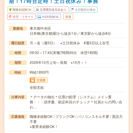
期！17時台定時！土日祝休み！事務
職種未経験OK
交通費別途支給あり
土日祝日が休み
在宅・リモート
WEB登録OK
派遣
東京都中央区
勤務地
日本橋(東京都)駅から徒歩1分／東京駅から徒歩8分
月～金（週5日） ※土日祝休み #週3日以上在宅
曜日頻度
09:00～17:45(実働7時間45分 休憩1時間)
時間
2026年10月上旬～長期 ※10月～！
期間
時給1850円
時給
交通費
全額支給
＊データの抽出＊伝票の処理（システム）メイン業
仕事内容
務・・・請求書、勘定科目のチェック＊社員からの問い合
わ…
職種未経験OK / ブランクOK / パソコンスキル不要 / 英語力
応募資格
不要
※業界未経験OK！