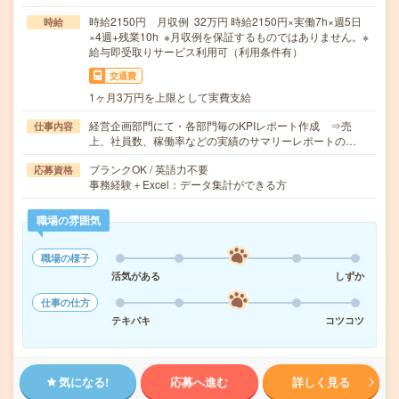
時給2150円 月収例 32万円 時給2150円×実働7h×週5日
時給
×4週+残業10h ※月収例を保証するものではありません。※
給与即受取りサービス利用可（利用条件有）
交通費
1ヶ月3万円を上限として実費支給
経営企画部門にて・各部門毎のKPIレポート作成 ⇒売
仕事内容
上、社員数、稼働率などの実績のサマリーレポートの…
ブランクOK / 英語力不要
応募資格
事務経験＋Excel：データ集計ができる方
職場の雰囲気
職場の様子
活気がある
しずか
仕事の仕方
テキパキ
コツコツ
気になる!
応募へ進む
詳しく見る