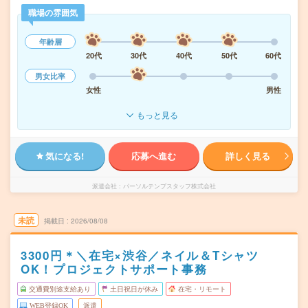
職場の雰囲気
年齢層
20代
30代
40代
50代
60代
男女比率
女性
男性
もっと見る
気になる!
応募へ進む
詳しく見る
派遣会社
パーソルテンプスタッフ株式会社
未読
掲載日
2026/08/08
3300円＊＼在宅×渋谷／ネイル＆Tシャツ
OK！プロジェクトサポート事務
交通費別途支給あり
土日祝日が休み
在宅・リモート
WEB登録OK
派遣