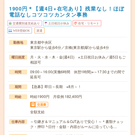
1900円＊【週4日×在宅あり】残業なし！ほぼ
電話なしコツコツカンタン事務
交通費別途支給あり
土日祝日が休み
在宅・リモート
WEB登録OK
派遣
東京都中央区
勤務地
東京駅から徒歩6分／京橋(東京都)駅から徒歩4分
月・火・水・木・金(週4日) ※土日祝日お休み／週5日もご
曜日頻度
相談可
09:00～16:00(実働6時間 休憩1時間)※～17:30までの間で
時間
延長可
【急募】即日～長期 ※8月～！
期間
時給1900円 月収例 182,400円
時給
交通費
全額支給
～引継ぎ＆マニュアル＆OJTありで安心！～＊書類チェッ
仕事内容
ク・押印┗日付・金額・内容がルールに沿っている…