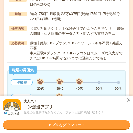
日の相談OK)
時給1750円 月収例:28万4375円(時給1750円×7時間30分
時給
×20日+残業10時間)
《電話対応ナシ！大手保険会社でかんたん事務*。》・書類
仕事内容
の開封・個人情報のデータ入力・封入する書類の準…
職種未経験OK / ブランクOK / パソコンスキル不要 / 英語力
応募資格
不要
◆未経験&ブランクOK！◆パソコンはスムーズな入力がで
きればOK！≪時間がない/まずは登録だけでもし…
職場の雰囲気
年齢層
20代
30代
40代
50代
60代
男女比率
大人気！
女性
男性
エン派遣アプリ
派遣のお仕事情報がたくさん！プッシュ通知で受け取ろう！
もっと見る
アプリをダウンロード
気になる!
応募へ進む
詳しく見る