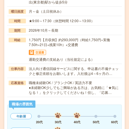
出(東京都)駅から徒歩5分
月～金（土日祝休み）
曜日頻度
★9:00～17:30（休憩時間 12:00～13:00）
時間
2026年10月～長期
期間
1,750円【月収例】約293,000円（時給1,750円×実働
時給
7.50h×21日+残業10h）+交通費
交通費
通勤交通費の支給あり（当社規定による）
法人向け通信回線サービスに関する、申込書の不備チェッ
仕事内容
クと修正依頼をお願いします。入社後は4～6ヶ月の…
職種未経験OK / ブランクOK / 英語力不要
応募資格
●未経験OK少しでもご興味がある方は、お気軽に「★気に
なる！」をクリックしてくださいね！但し、「応募…
職場の雰囲気
年齢層
20代
30代
40代
50代
60代