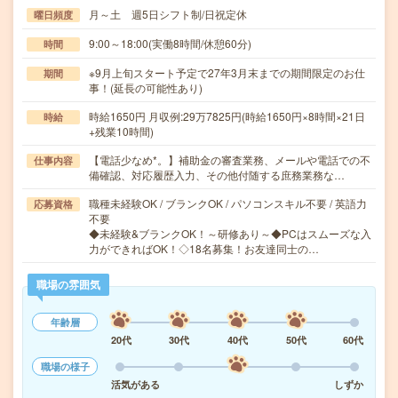
月～土 週5日シフト制/日祝定休
曜日頻度
9:00～18:00(実働8時間/休憩60分)
時間
※9月上旬スタート予定で27年3月末までの期間限定のお仕
期間
事！(延長の可能性あり)
時給1650円 月収例:29万7825円(時給1650円×8時間×21日
時給
+残業10時間)
【電話少なめ*。】補助金の審査業務、メールや電話での不
仕事内容
備確認、対応履歴入力、その他付随する庶務業務な…
職種未経験OK / ブランクOK / パソコンスキル不要 / 英語力
応募資格
不要
◆未経験&ブランクOK！～研修あり～◆PCはスムーズな入
力ができればOK！◇18名募集！お友達同士の…
職場の雰囲気
年齢層
20代
30代
40代
50代
60代
職場の様子
活気がある
しずか