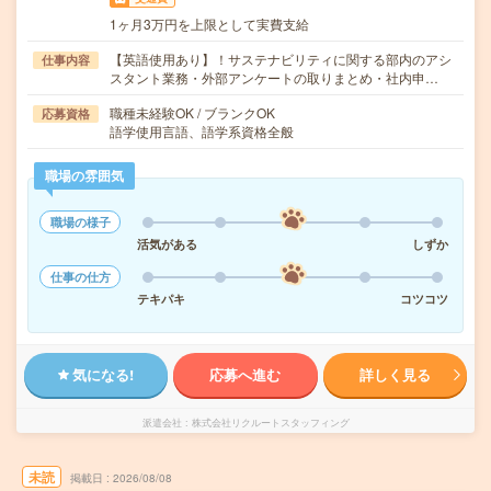
1ヶ月3万円を上限として実費支給
【英語使用あり】！サステナビリティに関する部内のアシ
仕事内容
スタント業務・外部アンケートの取りまとめ・社内申…
職種未経験OK / ブランクOK
応募資格
語学使用言語、語学系資格全般
職場の雰囲気
職場の様子
活気がある
しずか
仕事の仕方
テキパキ
コツコツ
気になる!
応募へ進む
詳しく見る
派遣会社
株式会社リクルートスタッフィング
未読
掲載日
2026/08/08