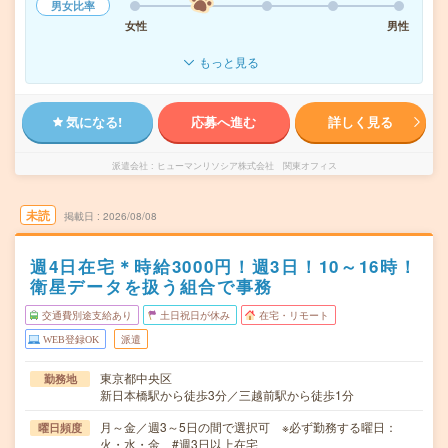
男女比率
女性
男性
もっと見る
気になる!
応募へ進む
詳しく見る
派遣会社
ヒューマンリソシア株式会社 関東オフィス
未読
掲載日
2026/08/08
週4日在宅＊時給3000円！週3日！10～16時！
衛星データを扱う組合で事務
交通費別途支給あり
土日祝日が休み
在宅・リモート
WEB登録OK
派遣
東京都中央区
勤務地
新日本橋駅から徒歩3分／三越前駅から徒歩1分
月～金／週3～5日の間で選択可 ※必ず勤務する曜日：
曜日頻度
火・水・金 #週3日以上在宅