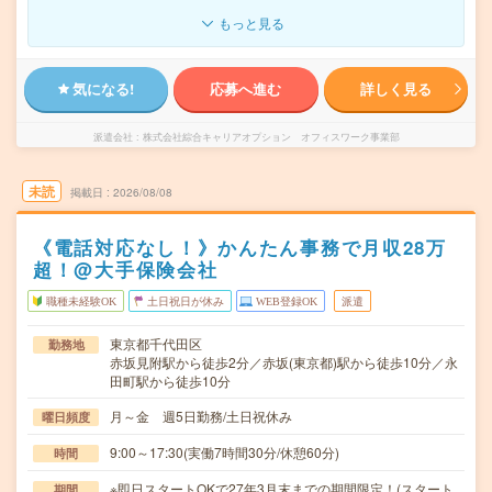
もっと見る
気になる!
応募へ進む
詳しく見る
派遣会社
株式会社綜合キャリアオプション オフィスワーク事業部
未読
掲載日
2026/08/08
《電話対応なし！》かんたん事務で月収28万
超！@大手保険会社
職種未経験OK
土日祝日が休み
WEB登録OK
派遣
東京都千代田区
勤務地
赤坂見附駅から徒歩2分／赤坂(東京都)駅から徒歩10分／永
田町駅から徒歩10分
月～金 週5日勤務/土日祝休み
曜日頻度
9:00～17:30(実働7時間30分/休憩60分)
時間
※即日スタートOKで27年3月末までの期間限定！(スタート
期間