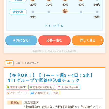
20代
30代
40代
50代
60代
男女比率
女性
男性
もっと見る
気になる!
応募へ進む
詳しく見る
派遣会社
パーソルテンプスタッフ株式会社
未読
掲載日
2026/08/08
【在宅OK！】【リモート週3～4日！2名】
NTTグループで回線申込書チェック
職種未経験OK
交通費別途支給あり
土日祝日が休み
在宅・リモート
WEB登録OK
派遣
東京都港区
勤務地
浜松町駅から徒歩8分／大門(東京都)駅から徒歩10分／日の