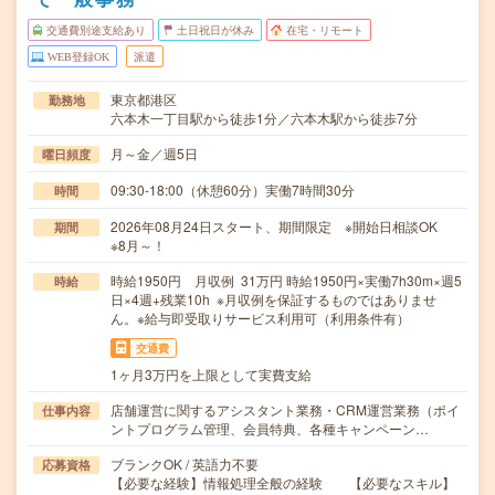
交通費別途支給あり
土日祝日が休み
在宅・リモート
WEB登録OK
派遣
東京都港区
勤務地
六本木一丁目駅から徒歩1分／六本木駅から徒歩7分
月～金／週5日
曜日頻度
09:30-18:00（休憩60分）実働7時間30分
時間
2026年08月24日スタート、期間限定 ※開始日相談OK
期間
※8月～！
時給1950円 月収例 31万円 時給1950円×実働7h30m×週5
時給
日×4週+残業10h ※月収例を保証するものではありませ
ん。※給与即受取りサービス利用可（利用条件有）
交通費
1ヶ月3万円を上限として実費支給
店舗運営に関するアシスタント業務・CRM運営業務（ポイ
仕事内容
ントプログラム管理、会員特典、各種キャンペーン…
ブランクOK / 英語力不要
応募資格
【必要な経験】情報処理全般の経験 【必要なスキル】