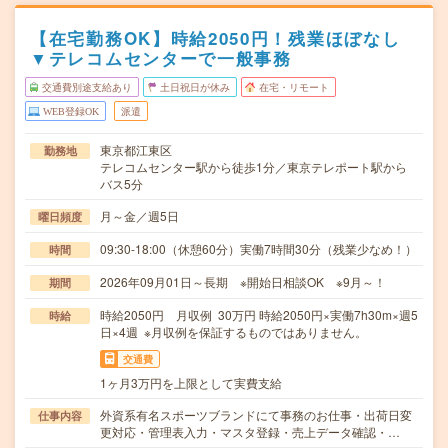
【在宅勤務OK】時給2050円！残業ほぼなし
▼テレコムセンターで一般事務
交通費別途支給あり
土日祝日が休み
在宅・リモート
WEB登録OK
派遣
東京都江東区
勤務地
テレコムセンター駅から徒歩1分／東京テレポート駅から
バス5分
月～金／週5日
曜日頻度
09:30-18:00（休憩60分）実働7時間30分（残業少なめ！）
時間
2026年09月01日～長期 ※開始日相談OK ※9月～！
期間
時給2050円 月収例 30万円 時給2050円×実働7h30m×週5
時給
日×4週 ※月収例を保証するものではありません。
交通費
1ヶ月3万円を上限として実費支給
外資系有名スポーツブランドにて事務のお仕事・出荷日変
仕事内容
更対応・管理表入力・マスタ登録・売上データ確認・…