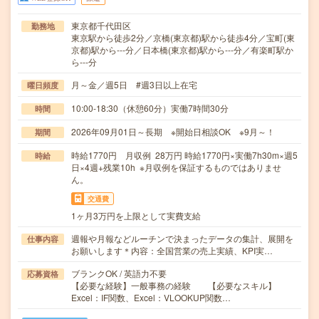
東京都千代田区
勤務地
東京駅から徒歩2分／京橋(東京都)駅から徒歩4分／宝町(東
京都)駅から---分／日本橋(東京都)駅から---分／有楽町駅か
ら---分
月～金／週5日 #週3日以上在宅
曜日頻度
10:00-18:30（休憩60分）実働7時間30分
時間
2026年09月01日～長期 ※開始日相談OK ※9月～！
期間
時給1770円 月収例 28万円 時給1770円×実働7h30m×週5
時給
日×4週+残業10h ※月収例を保証するものではありませ
ん。
交通費
1ヶ月3万円を上限として実費支給
週報や月報などルーチンで決まったデータの集計、展開を
仕事内容
お願いします＊内容：全国営業の売上実績、KPI実…
ブランクOK / 英語力不要
応募資格
【必要な経験】一般事務の経験 【必要なスキル】
Excel：IF関数、Excel：VLOOKUP関数…