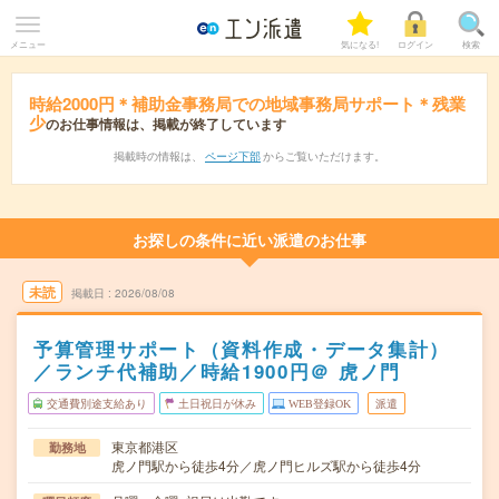
メニュー
気になる!
ログイン
検索
時給2000円＊補助金事務局での地域事務局サポート＊残業
少
のお仕事情報は、掲載が終了しています
掲載時の情報は、
ページ下部
からご覧いただけます。
お探しの条件に近い派遣のお仕事
未読
掲載日
2026/08/08
予算管理サポート（資料作成・データ集計）
／ランチ代補助／時給1900円＠ 虎ノ門
交通費別途支給あり
土日祝日が休み
WEB登録OK
派遣
東京都港区
勤務地
虎ノ門駅から徒歩4分／虎ノ門ヒルズ駅から徒歩4分