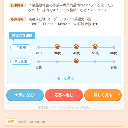
＊製品規格書の作成→専用商品情報のソフトを使ったデー
仕事内容
タ作成・提出です＊データ格納 など＊マスターデー…
職種未経験OK / ブランクOK / 英語力不要
応募資格
eBASE・Quebel・MerQuriusの経験者歓迎★
職場の雰囲気
年齢層
20代
30代
40代
50代
60代
男女比率
女性
男性
もっと見る
気になる!
応募へ進む
詳しく見る
派遣会社
パーソルテンプスタッフ株式会社
未読
掲載日
2026/08/08