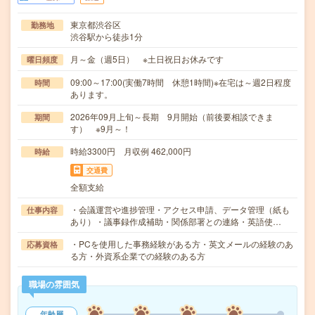
東京都渋谷区
勤務地
渋谷駅から徒歩1分
月～金（週5日） ※土日祝日お休みです
曜日頻度
09:00～17:00(実働7時間 休憩1時間)※在宅は～週2日程度
時間
あります。
2026年09月上旬～長期 9月開始（前後要相談できま
期間
す） ※9月～！
時給3300円 月収例 462,000円
時給
交通費
全額支給
・会議運営や進捗管理・アクセス申請、データ管理（紙も
仕事内容
あり）・議事録作成補助・関係部署との連絡・英語使…
・PCを使用した事務経験がある方・英文メールの経験のあ
応募資格
る方・外資系企業での経験のある方
職場の雰囲気
年齢層