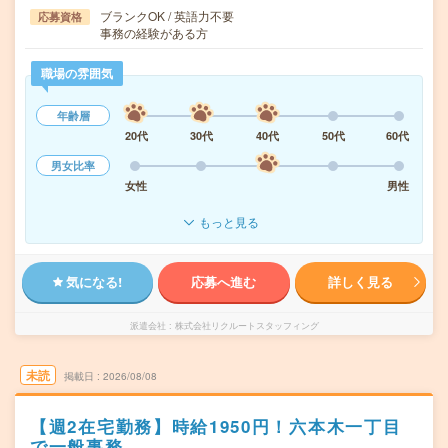
ブランクOK / 英語力不要
応募資格
事務の経験がある方
職場の雰囲気
年齢層
20代
30代
40代
50代
60代
男女比率
女性
男性
もっと見る
気になる!
応募へ進む
詳しく見る
派遣会社
株式会社リクルートスタッフィング
未読
掲載日
2026/08/08
【週2在宅勤務】時給1950円！六本木一丁目
で一般事務