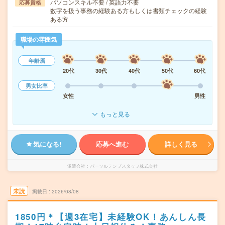
パソコンスキル不要 / 英語力不要
応募資格
数字を扱う事務の経験ある方もしくは書類チェックの経験
ある方
職場の雰囲気
年齢層
20代
30代
40代
50代
60代
男女比率
女性
男性
もっと見る
気になる!
応募へ進む
詳しく見る
派遣会社
パーソルテンプスタッフ株式会社
未読
掲載日
2026/08/08
1850円＊【週3在宅】未経験OK！あんしん長