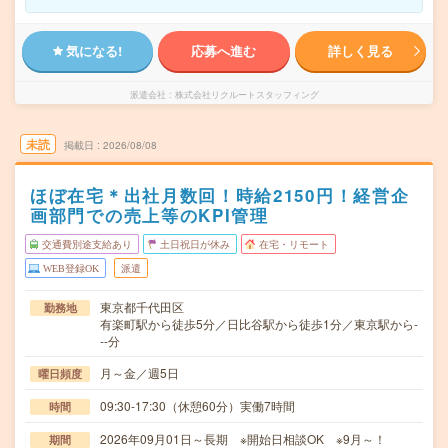
気になる!
応募へ進む
詳しく見る
派遣会社
株式会社リクルートスタッフィング
未読
掲載日
2026/08/08
ほぼ在宅＊出社月数回！時給2150円！経営企
画部門での売上等のKPI管理
交通費別途支給あり
土日祝日が休み
在宅・リモート
WEB登録OK
派遣
東京都千代田区
勤務地
有楽町駅から徒歩5分／日比谷駅から徒歩1分／東京駅から-
--分
月～金／週5日
曜日頻度
09:30-17:30（休憩60分）実働7時間
時間
2026年09月01日～長期 ※開始日相談OK ※9月～！
期間