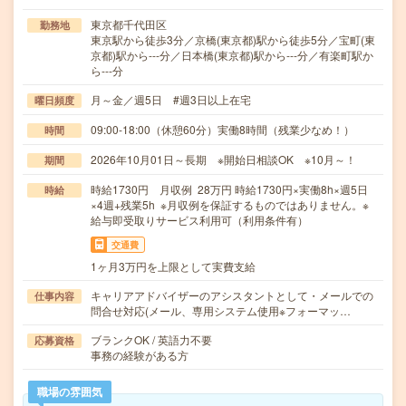
東京都千代田区
勤務地
東京駅から徒歩3分／京橋(東京都)駅から徒歩5分／宝町(東
京都)駅から---分／日本橋(東京都)駅から---分／有楽町駅か
ら---分
月～金／週5日 #週3日以上在宅
曜日頻度
09:00-18:00（休憩60分）実働8時間（残業少なめ！）
時間
2026年10月01日～長期 ※開始日相談OK ※10月～！
期間
時給1730円 月収例 28万円 時給1730円×実働8h×週5日
時給
×4週+残業5h ※月収例を保証するものではありません。※
給与即受取りサービス利用可（利用条件有）
交通費
1ヶ月3万円を上限として実費支給
キャリアアドバイザーのアシスタントとして・メールでの
仕事内容
問合せ対応(メール、専用システム使用※フォーマッ…
ブランクOK / 英語力不要
応募資格
事務の経験がある方
職場の雰囲気