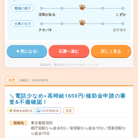
職場の様子
活気がある
しずか
仕事の仕方
テキパキ
コツコツ
気になる!
応募へ進む
詳しく見る
派遣会社
株式会社リクルートスタッフィング
未読
掲載日
2026/08/08
＼電話少なめ×高時給1650円/補助金申請の審
査&不備確認！
職種未経験OK
WEB登録OK
派遣
東京都新宿区
勤務地
都庁前駅から徒歩5分／新宿駅から徒歩10分／西新宿駅か
ら徒歩10分