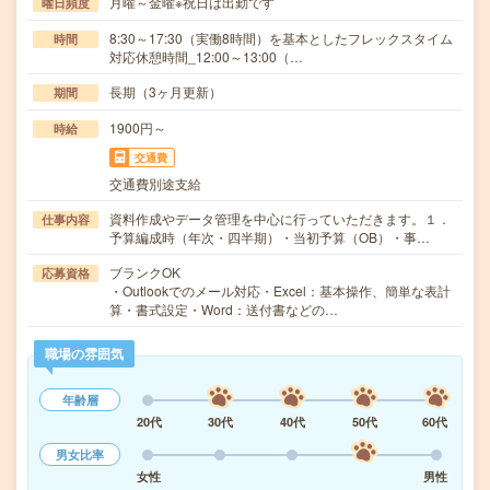
月曜～金曜※祝日は出勤です
曜日頻度
8:30～17:30（実働8時間）を基本としたフレックスタイム
時間
対応休憩時間_12:00～13:00（…
長期（3ヶ月更新）
期間
1900円～
時給
交通費
交通費別途支給
資料作成やデータ管理を中心に行っていただきます。１．
仕事内容
予算編成時（年次・四半期）・当初予算（OB）・事…
ブランクOK
応募資格
・Outlookでのメール対応・Excel：基本操作、簡単な表計
算・書式設定・Word：送付書などの…
職場の雰囲気
年齢層
20代
30代
40代
50代
60代
男女比率
女性
男性