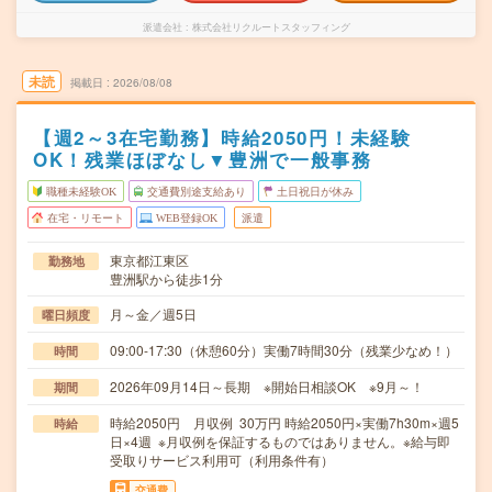
派遣会社
株式会社リクルートスタッフィング
未読
掲載日
2026/08/08
【週2～3在宅勤務】時給2050円！未経験
OK！残業ほぼなし▼豊洲で一般事務
職種未経験OK
交通費別途支給あり
土日祝日が休み
在宅・リモート
WEB登録OK
派遣
東京都江東区
勤務地
豊洲駅から徒歩1分
月～金／週5日
曜日頻度
09:00-17:30（休憩60分）実働7時間30分（残業少なめ！）
時間
2026年09月14日～長期 ※開始日相談OK ※9月～！
期間
時給2050円 月収例 30万円 時給2050円×実働7h30m×週5
時給
日×4週 ※月収例を保証するものではありません。※給与即
受取りサービス利用可（利用条件有）
交通費