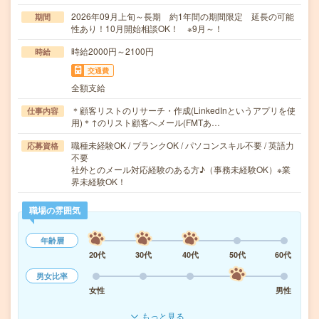
2026年09月上旬～長期 約1年間の期間限定 延長の可能
期間
性あり！10月開始相談OK！ ※9月～！
時給2000円～2100円
時給
交通費
全額支給
＊顧客リストのリサーチ・作成(LinkedInというアプリを使
仕事内容
用)＊↑のリスト顧客へメール(FMTあ…
職種未経験OK / ブランクOK / パソコンスキル不要 / 英語力
応募資格
不要
社外とのメール対応経験のある方♪（事務未経験OK）※業
界未経験OK！
職場の雰囲気
年齢層
20代
30代
40代
50代
60代
男女比率
女性
男性
もっと見る