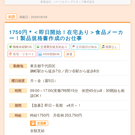
派遣会社
パーソルテンプスタッフ株式会社
未読
掲載日
2026/08/08
1750円＊＜即日開始！在宅あり＞食品メーカ
ー！製品規格書作成のお仕事
職種未経験OK
交通費別途支給あり
土日祝日が休み
残業なし
在宅・リモート
WEB登録OK
派遣
東京都千代田区
勤務地
麹町駅から徒歩7分／四ツ谷駅から徒歩8分
月～金（週5日）
曜日頻度
09:00～17:00(実働7時間15分 休憩45分)※8：30開始も相
時間
談OK！
【急募】即日～長期 ※8月～！
期間
時給1750円 月収例 253,750円
時給
交通費
全額支給