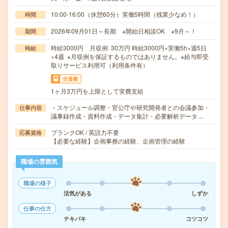
10:00-16:00（休憩60分）実働5時間（残業少なめ！）
時間
2026年09月01日～長期 ※開始日相談OK ※9月～！
期間
時給3000円 月収例 30万円 時給3000円×実働5h×週5日
時給
×4週 ※月収例を保証するものではありません。※給与即受
取りサービス利用可（利用条件有）
交通費
1ヶ月3万円を上限として実費支給
・スケジュール調整・官公庁や研究開発者との会議参加・
仕事内容
議事録作成・資料作成・データ集計・必要解析データ…
ブランクOK / 英語力不要
応募資格
【必要な経験】企画事務の経験、企画管理の経験
職場の雰囲気
職場の様子
活気がある
しずか
仕事の仕方
テキパキ
コツコツ