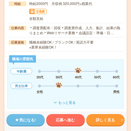
時給2000円 月収例 320,000円+残業代
時給
交通費
全額支給
＊調査票配布・回収＊調査票作成、入力、集計、結果の取
仕事内容
りまとめ＊Webリサーチ業務＊会議設定・準備・日…
職種未経験OK / ブランクOK / 英語力不要
応募資格
※業界未経験OK！
職場の雰囲気
年齢層
20代
30代
40代
50代
60代
男女比率
女性
男性
もっと見る
気になる!
応募へ進む
詳しく見る