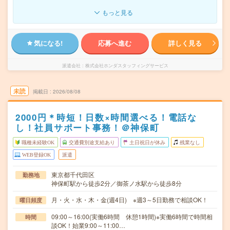
もっと見る
気になる!
応募へ進む
詳しく見る
派遣会社
株式会社ホンダスタッフィングサービス
未読
掲載日
2026/08/08
2000円＊時短！日数×時間選べる！電話な
し！社員サポート事務！＠神保町
職種未経験OK
交通費別途支給あり
土日祝日が休み
残業なし
WEB登録OK
派遣
東京都千代田区
勤務地
神保町駅から徒歩2分／御茶ノ水駅から徒歩8分
月・火・水・木・金(週4日) ※週3～5日勤務で相談OK！
曜日頻度
09:00～16:00(実働6時間 休憩1時間)※実働6時間で時間相
時間
談OK！始業9:00～11:00…