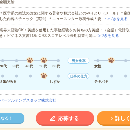
全額支給
＊医学系の雑誌の論文に関する著者や翻訳会社とのやりとり（メール）＊翻
した内容のチェック（英語）＊ニュースレター原稿作成＊委…
つづきを見る
業界未経験OK！英語を使用した事務経験をお持ちの方英語：（会話）電話取
き）ビジネス文書TOEIC700スコアレベル長期就業可能…
つづきを見る
男女比率
20代
30代
40代
50代
60代
女性
仕事の仕方
活気がある
しずか
テキパキ
パーソルテンプスタッフ株式会社
応募する
詳し
になる！