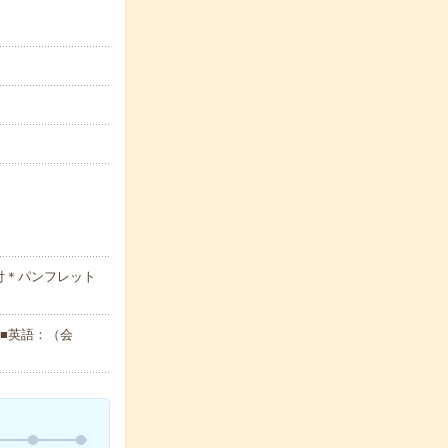
付＊パンフレット
験■英語：（会