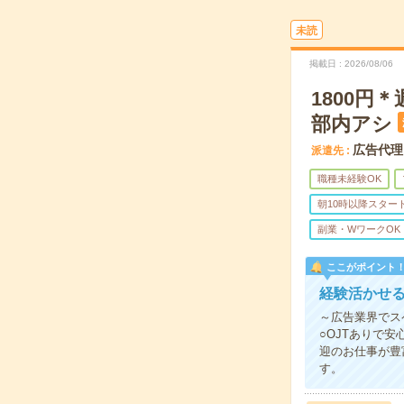
未読
掲載日
2026/08/06
1800円
部内アシ
広告代理
派遣先
職種未経験OK
朝10時以降スター
副業・WワークOK
ここがポイント
経験活かせ
～広告業界でス
○OJTありで
迎のお仕事が豊
す。