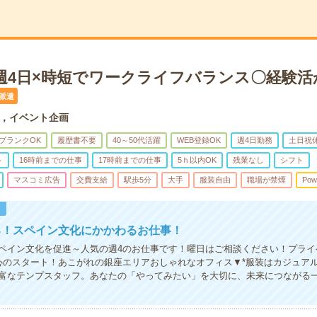
＊週4日×時短でワークライフバランス〇経験
派遣
，イベント企画
ブランクOK
履歴書不要
40～50代活躍
WEB登録OK
週4日勤務
土日祝
ト
16時前までの仕事
17時前までの仕事
5ｈ以内OK
残業なし
シフト
マスコミ広告
交費支給
駅歩5分
大手
服装自由
職場が禁煙
Pow
！
る！スペイン文化にかかわるお仕事！
ペイン文化を促進～人気の週4のお仕事です！曜日はご相談ください！プライ
安心のスタート！あこがれの銀座エリアおしゃれなオフィス▼*服装はカジュア
富なテンプスタッフ。あなたの「やってみたい」を大切に、未来につながる