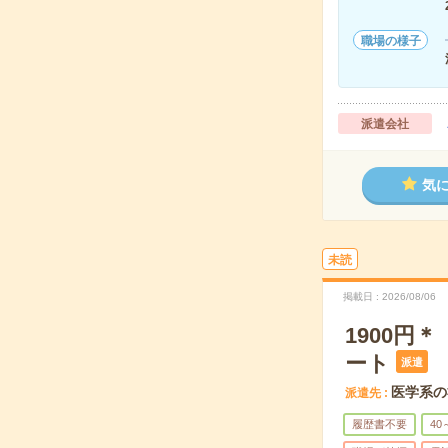
職場の様子
派遣会社
気
未読
掲載日
2026/08/06
1900
ート
派遣
医学系の
派遣先
履歴書不要
40