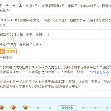
月・火・水・木・金(週4日) ※週4日勤務♪月～金曜日でお休み曜日を1日選
祝休み！
09:00～16:00(実働6時間05分 休憩55分)※週4日勤務です★（お好きな曜
ます）
2026年09月上旬～長期 ※9月～！
時給2400円 月収例 233,472円
交通費
全額支給
＊契約書作成や社内システムへの入力など、契約に関する事務手続き＊開発
捗管理やスケジュール管理などのサポート＊管理職（部長）…
つづきを見る
ピボットテーブル使用できる方業界未経験OK！英語：（会話）不要／（読み
紙英語を使って働きたい方におすすめ♪読み書きが中心♪
男女比率