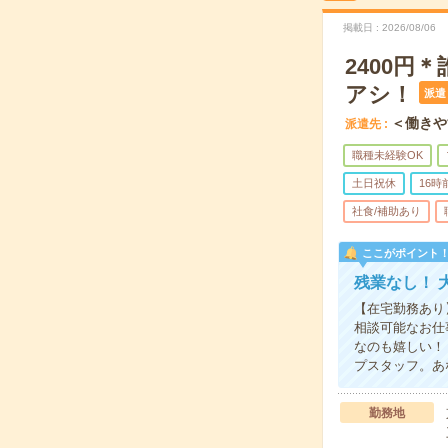
掲載日
2026/08/06
2400
アシ！
派遣
＜働きや
派遣先
職種未経験OK
土日祝休
16
社食/補助あり
ここがポイント
残業なし！ 
【在宅勤務あり
相談可能なお仕
なのも嬉しい！ 
プスタッフ。あ
勤務地