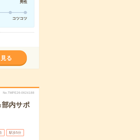
男性
コツコツ
く見る
No.TMPE26-0624188
＆部内サポ
給
駅歩5分