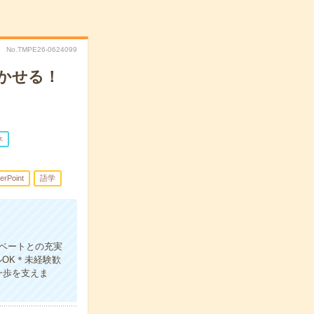
No.TMPE26-0624099
活かせる！
休
erPoint
語学
ベートとの充実
ルOK＊未経験歓
一歩を支えま