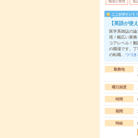
職場が禁煙
電
ここがポイント
【英語が使
医学系雑誌の論
境！幅広い業務
コアレベル！翻
の職場です。丁
の転職…
つづき
勤務地
曜日頻度
時間
期間
時給