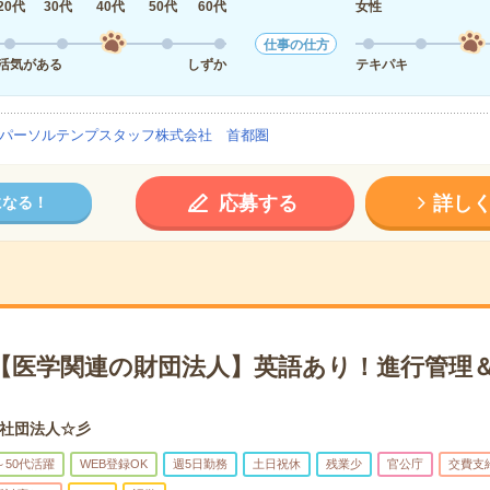
20代
30代
40代
50代
60代
女性
仕事の仕方
活気がある
しずか
テキパキ
パーソルテンプスタッフ株式会社 首都圏
応募する
詳し
になる！
円＊【医学関連の財団法人】英語あり！進行管理
社団法人☆彡
～50代活躍
WEB登録OK
週5日勤務
土日祝休
残業少
官公庁
交費支