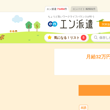
エン派遣
71454
件
エンバイト
82531
件
ちょうど良いワークライフバランスが叶う
関東版
気になる！リスト
0
保存し
月給32万
未読