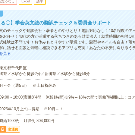
話対応なし
Excel
語学
！
える〇】学会英文誌の翻訳チェック＆委員会サポート
文のチェックや翻訳会社・著者とのやりとり！電話対応なし！10名程度のア
をお任せ！40代の方が活躍する落ちつきのある財団法人！就業時間の相談OK！T
訳経験は不問です！お休みもとりやすい環境です。髪型やネイルも自由！落
寧に話せる面談と気軽に相談できるアプリも充実！あなたの不安に寄り添う
を見る
東京都千代田区
御茶ノ水駅から徒歩2分／新御茶ノ水駅から徒歩6分
月～金（週5日） ※土日祝休み
09:00～18:00(実働8時間 休憩1時間)※9時～18時の間で実働7時間以上：コ
2026年10月上旬～長期 ※10月～！
時給1900円 月収例 304,000円
交通費