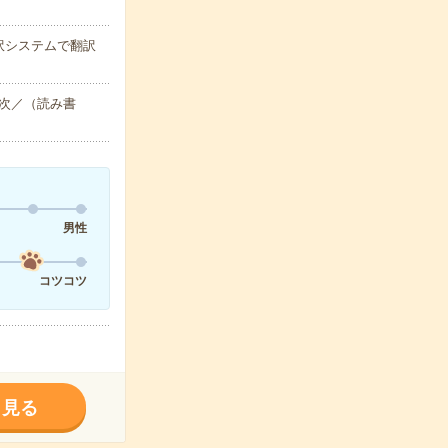
訳システムで翻訳
次／（読み書
男性
コツコツ
く見る