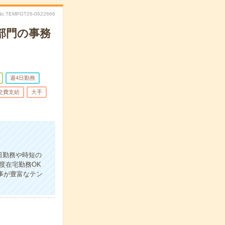
No.TEMPGT26-0622666
部門の事務
週4日勤務
交費支給
大手
日勤務や時短の
度在宅勤務OK
仕事が豊富なテン