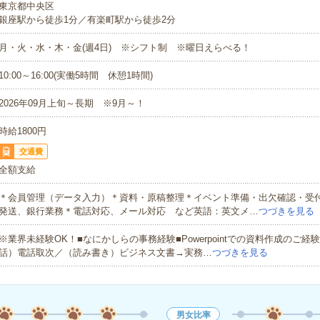
東京都中央区
銀座駅から徒歩1分／有楽町駅から徒歩2分
月・火・水・木・金(週4日) ※シフト制 ※曜日えらべる！
10:00～16:00(実働5時間 休憩1時間)
2026年09月上旬～長期 ※9月～！
時給1800円
交通費
全額支給
＊会員管理（データ入力）＊資料・原稿整理＊イベント準備・出欠確認・受
発送、銀行業務＊電話対応、メール対応 など英語：英文メ…
つづきを見る
※業界未経験OK！■なにかしらの事務経験■Powerpointでの資料作成のご経
話）電話取次／（読み書き）ビジネス文書→実務…
つづきを見る
男女比率