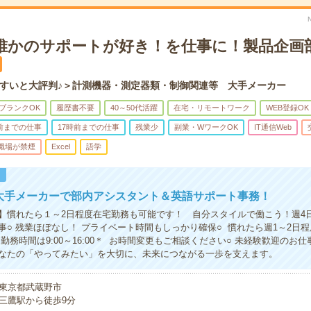
円＊誰かのサポートが好き！を仕事に！製品企画
すいと大評判♪＞計測機器・測定器類・制御関連等 大手メーカー
ブランクOK
履歴書不要
40～50代活躍
在宅・リモートワーク
WEB登録OK
時前までの仕事
17時前までの仕事
残業少
副業・WワークOK
IT通信Web
職場が禁煙
Excel
語学
！
大手メーカーで部内アシスタント＆英語サポート事務！
】慣れたら１～2日程度在宅勤務も可能です！ 自分スタイルで働こう！週4
事○ 残業ほぼなし！ プライベート時間もしっかり確保○ 慣れたら週1～2日程
勤務時間は9:00～16:00＊ お時間変更もご相談ください○ 未経験歓迎のお
なたの「やってみたい」を大切に、未来につながる一歩を支えます。
東京都武蔵野市
三鷹駅から徒歩9分