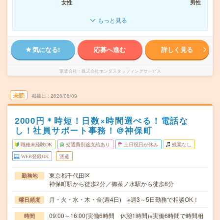
女性
男性
もっと見る
気になる!
応募へ進む
詳しく見る
派遣会社
株式会社ホンダスタッフィングサービス
未読
掲載日
2026/08/09
2000円＊時短！日数×時間選べる！電話な
し！社員サポート事務！＠神保町
職種未経験OK
交通費別途支給あり
土日祝日が休み
残業なし
WEB登録OK
派遣
東京都千代田区
勤務地
神保町駅から徒歩2分／御茶ノ水駅から徒歩8分
月・火・水・木・金(週4日) ※週3～5日勤務で相談OK！
曜日頻度
09:00～16:00(実働6時間 休憩1時間)※実働6時間で時間相
時間