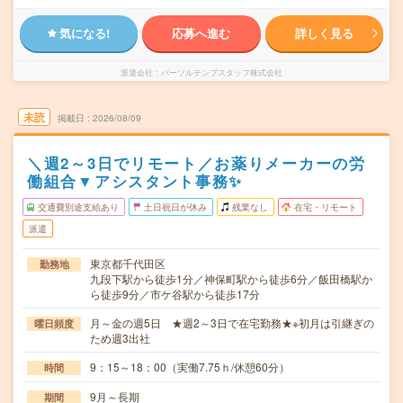
気になる!
応募へ進む
詳しく見る
派遣会社
パーソルテンプスタッフ株式会社
未読
掲載日
2026/08/09
＼週2～3日でリモート／お薬りメーカーの労
働組合▼アシスタント事務✨
交通費別途支給あり
土日祝日が休み
残業なし
在宅・リモート
派遣
東京都千代田区
勤務地
九段下駅から徒歩1分／神保町駅から徒歩6分／飯田橋駅か
ら徒歩9分／市ケ谷駅から徒歩17分
月～金の週5日 ★週2～3日で在宅勤務★※初月は引継ぎの
曜日頻度
ため週3出社
9：15～18：00（実働7.75ｈ/休憩60分）
時間
9月～長期
期間