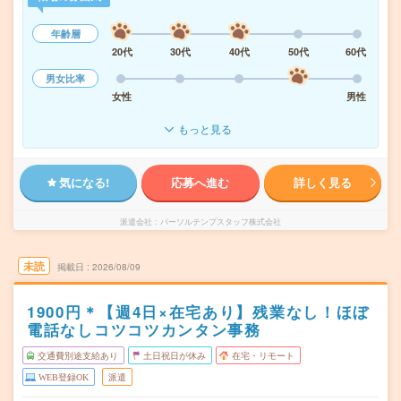
年齢層
20代
30代
40代
50代
60代
男女比率
女性
男性
もっと見る
気になる!
応募へ進む
詳しく見る
派遣会社
パーソルテンプスタッフ株式会社
未読
掲載日
2026/08/09
1900円＊【週4日×在宅あり】残業なし！ほぼ
電話なしコツコツカンタン事務
交通費別途支給あり
土日祝日が休み
在宅・リモート
WEB登録OK
派遣