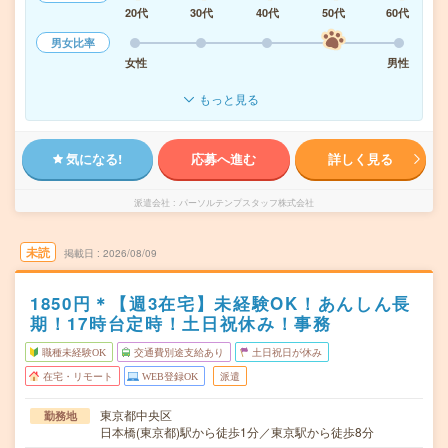
20代
30代
40代
50代
60代
男女比率
女性
男性
もっと見る
気になる!
応募へ進む
詳しく見る
派遣会社
パーソルテンプスタッフ株式会社
未読
掲載日
2026/08/09
1850円＊【週3在宅】未経験OK！あんしん長
期！17時台定時！土日祝休み！事務
職種未経験OK
交通費別途支給あり
土日祝日が休み
在宅・リモート
WEB登録OK
派遣
東京都中央区
勤務地
日本橋(東京都)駅から徒歩1分／東京駅から徒歩8分