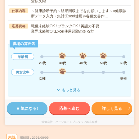
全額支給
～健康診断予約～結果回収までをお願いします～○健康診
仕事内容
断データ入力・集計(Excel使用)○各種文書作…
職種未経験OK / ブランクOK / 英語力不要
応募資格
業界未経験OKExcel使用経験のある方
職場の雰囲気
年齢層
20代
30代
40代
50代
60代
男女比率
女性
男性
もっと見る
気になる!
応募へ進む
詳しく見る
派遣会社
パーソルテンプスタッフ株式会社
未読
掲載日
2026/08/09