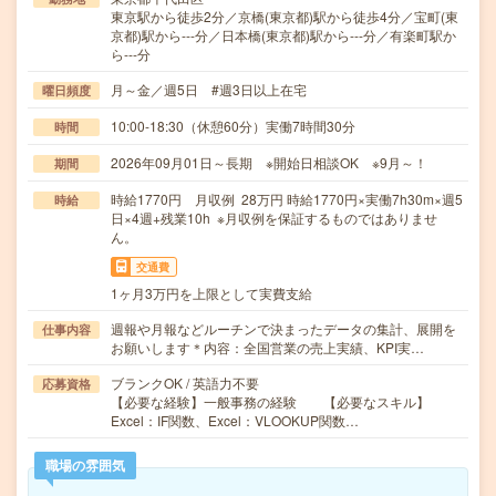
東京駅から徒歩2分／京橋(東京都)駅から徒歩4分／宝町(東
京都)駅から---分／日本橋(東京都)駅から---分／有楽町駅か
ら---分
月～金／週5日 #週3日以上在宅
曜日頻度
10:00-18:30（休憩60分）実働7時間30分
時間
2026年09月01日～長期 ※開始日相談OK ※9月～！
期間
時給1770円 月収例 28万円 時給1770円×実働7h30m×週5
時給
日×4週+残業10h ※月収例を保証するものではありませ
ん。
交通費
1ヶ月3万円を上限として実費支給
週報や月報などルーチンで決まったデータの集計、展開を
仕事内容
お願いします＊内容：全国営業の売上実績、KPI実…
ブランクOK / 英語力不要
応募資格
【必要な経験】一般事務の経験 【必要なスキル】
Excel：IF関数、Excel：VLOOKUP関数…
職場の雰囲気