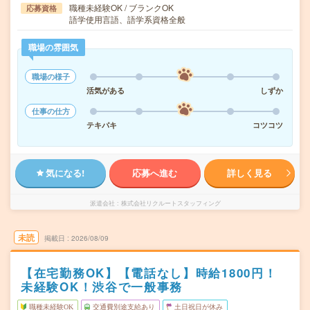
職種未経験OK / ブランクOK
応募資格
語学使用言語、語学系資格全般
職場の雰囲気
職場の様子
活気がある
しずか
仕事の仕方
テキパキ
コツコツ
気になる!
応募へ進む
詳しく見る
派遣会社
株式会社リクルートスタッフィング
未読
掲載日
2026/08/09
【在宅勤務OK】【電話なし】時給1800円！
未経験OK！渋谷で一般事務
職種未経験OK
交通費別途支給あり
土日祝日が休み