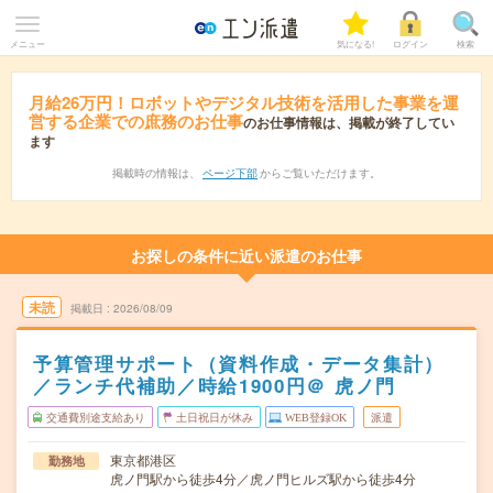
メニュー
気になる!
ログイン
検索
月給26万円！ロボットやデジタル技術を活用した事業を運
営する企業での庶務のお仕事
のお仕事情報は、掲載が終了してい
ます
掲載時の情報は、
ページ下部
からご覧いただけます。
お探しの条件に近い派遣のお仕事
未読
掲載日
2026/08/09
予算管理サポート（資料作成・データ集計）
／ランチ代補助／時給1900円＠ 虎ノ門
交通費別途支給あり
土日祝日が休み
WEB登録OK
派遣
東京都港区
勤務地
虎ノ門駅から徒歩4分／虎ノ門ヒルズ駅から徒歩4分