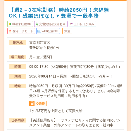
【週2～3在宅勤務】時給2050円！未経験
OK！残業ほぼなし▼豊洲で一般事務
職種未経験OK
交通費別途支給あり
土日祝日が休み
在宅・リモート
WEB登録OK
派遣
東京都江東区
勤務地
豊洲駅から徒歩1分
月～金／週5日
曜日頻度
09:00-17:30（休憩60分）実働7時間30分（残業少なめ！）
時間
2026年09月14日～長期 ※開始日相談OK ※9月～！
期間
時給2050円 月収例 30万円 時給2050円×実働7h30m×週5
時給
日×4週 ※月収例を保証するものではありません。※給与即
受取りサービス利用可（利用条件有）
交通費
1ヶ月3万円を上限として実費支給
【英語使用あり】！サステナビリティに関する部内のアシ
仕事内容
スタント業務・外部アンケートの取りまとめ・社内申…