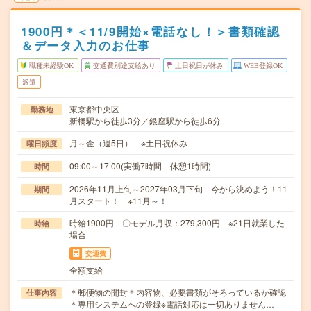
1900円＊＜11/9開始×電話なし！＞書類確認
＆データ入力のお仕事
職種未経験OK
交通費別途支給あり
土日祝日が休み
WEB登録OK
派遣
東京都中央区
勤務地
新橋駅から徒歩3分／銀座駅から徒歩6分
月～金（週5日） ※土日祝休み
曜日頻度
09:00～17:00(実働7時間 休憩1時間)
時間
2026年11月上旬～2027年03月下旬 今から決めよう！11
期間
月スタート！ ※11月～！
時給1900円 〇モデル月収：279,300円 ※21日就業した
時給
場合
交通費
全額支給
＊郵便物の開封＊内容物、必要書類がそろっているか確認
仕事内容
＊専用システムへの登録※電話対応は一切ありません…