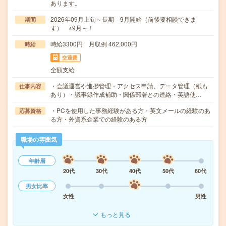
あります。
2026年09月上旬～長期 9月開始（前後要相談できま
期間
す） ※9月～！
時給3300円 月収例 462,000円
時給
交通費
全額支給
・会議運営や進捗管理・アクセス申請、データ管理（紙も
仕事内容
あり）・議事録作成補助・関係部署との連絡・英語使…
・PCを使用した事務経験がある方・英文メールの経験のあ
応募資格
る方・外資系企業での経験のある方
職場の雰囲気
年齢層
20代
30代
40代
50代
60代
男女比率
女性
男性
もっと見る