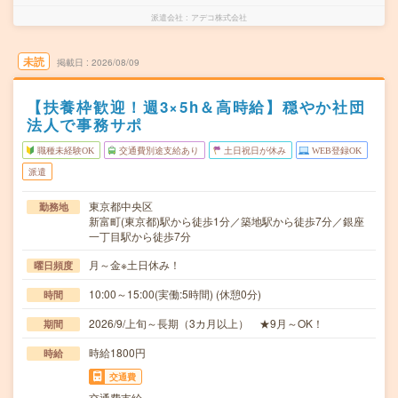
派遣会社
アデコ株式会社
未読
掲載日
2026/08/09
【扶養枠歓迎！週3×5h＆高時給】穏やか社団
法人で事務サポ
職種未経験OK
交通費別途支給あり
土日祝日が休み
WEB登録OK
派遣
東京都中央区
勤務地
新富町(東京都)駅から徒歩1分／築地駅から徒歩7分／銀座
一丁目駅から徒歩7分
月～金※土日休み！
曜日頻度
10:00～15:00(実働:5時間) (休憩0分)
時間
2026/9/上旬～長期（3カ月以上） ★9月～OK！
期間
時給1800円
時給
交通費
交通費支給