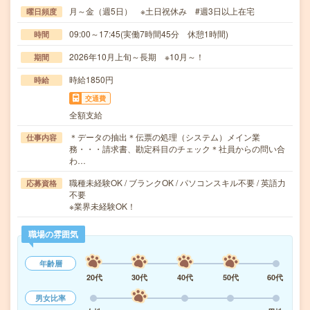
月～金（週5日） ※土日祝休み #週3日以上在宅
曜日頻度
09:00～17:45(実働7時間45分 休憩1時間)
時間
2026年10月上旬～長期 ※10月～！
期間
時給1850円
時給
交通費
全額支給
＊データの抽出＊伝票の処理（システム）メイン業
仕事内容
務・・・請求書、勘定科目のチェック＊社員からの問い合
わ…
職種未経験OK / ブランクOK / パソコンスキル不要 / 英語力
応募資格
不要
※業界未経験OK！
職場の雰囲気
年齢層
20代
30代
40代
50代
60代
男女比率