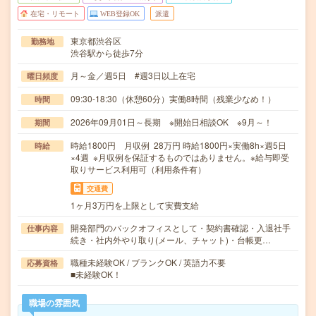
在宅・リモート
WEB登録OK
派遣
東京都渋谷区
勤務地
渋谷駅から徒歩7分
月～金／週5日 #週3日以上在宅
曜日頻度
09:30-18:30（休憩60分）実働8時間（残業少なめ！）
時間
2026年09月01日～長期 ※開始日相談OK ※9月～！
期間
時給1800円 月収例 28万円 時給1800円×実働8h×週5日
時給
×4週 ※月収例を保証するものではありません。※給与即受
取りサービス利用可（利用条件有）
交通費
1ヶ月3万円を上限として実費支給
開発部門のバックオフィスとして・契約書確認・入退社手
仕事内容
続き・社内外やり取り(メール、チャット)・台帳更…
職種未経験OK / ブランクOK / 英語力不要
応募資格
■未経験OK！
職場の雰囲気