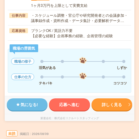
1ヶ月3万円を上限として実費支給
・スケジュール調整・官公庁や研究開発者との会議参加・
仕事内容
議事録作成・資料作成・データ集計・必要解析データ…
ブランクOK / 英語力不要
応募資格
【必要な経験】企画事務の経験、企画管理の経験
職場の雰囲気
職場の様子
活気がある
しずか
仕事の仕方
テキパキ
コツコツ
気になる!
応募へ進む
詳しく見る
派遣会社
株式会社リクルートスタッフィング
未読
掲載日
2026/08/09