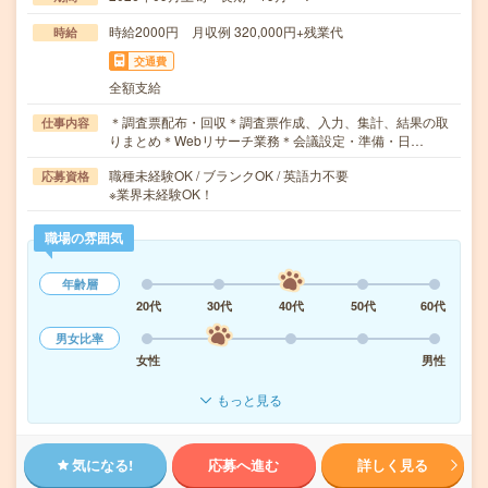
時給2000円 月収例 320,000円+残業代
時給
交通費
全額支給
＊調査票配布・回収＊調査票作成、入力、集計、結果の取
仕事内容
りまとめ＊Webリサーチ業務＊会議設定・準備・日…
職種未経験OK / ブランクOK / 英語力不要
応募資格
※業界未経験OK！
職場の雰囲気
年齢層
20代
30代
40代
50代
60代
男女比率
女性
男性
もっと見る
気になる!
応募へ進む
詳しく見る