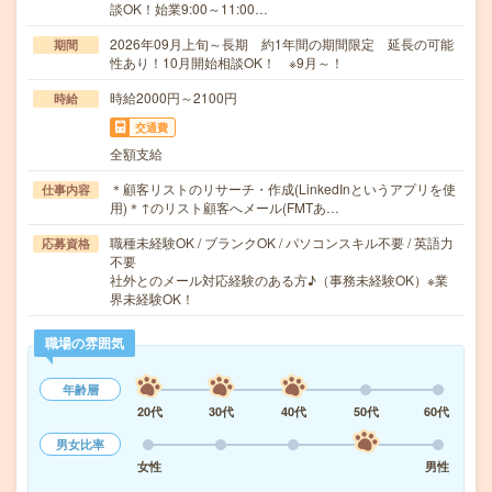
談OK！始業9:00～11:00…
2026年09月上旬～長期 約1年間の期間限定 延長の可能
期間
性あり！10月開始相談OK！ ※9月～！
時給2000円～2100円
時給
交通費
全額支給
＊顧客リストのリサーチ・作成(LinkedInというアプリを使
仕事内容
用)＊↑のリスト顧客へメール(FMTあ…
職種未経験OK / ブランクOK / パソコンスキル不要 / 英語力
応募資格
不要
社外とのメール対応経験のある方♪（事務未経験OK）※業
界未経験OK！
職場の雰囲気
年齢層
20代
30代
40代
50代
60代
男女比率
女性
男性