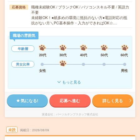
職種未経験OK / ブランクOK / パソコンスキル不要 / 英語力
応募資格
不要
未経験OK！●紙多めの環境に抵抗のない方●電話対応の抵
抗がない方＼PC基本操作・入力ができればOK☆…
職場の雰囲気
年齢層
20代
30代
40代
50代
60代
男女比率
女性
男性
もっと見る
気になる!
応募へ進む
詳しく見る
派遣会社
パーソルテンプスタッフ株式会社
未読
掲載日
2026/08/09