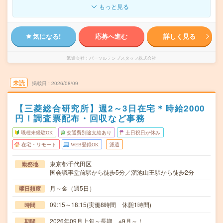
もっと見る
気になる!
応募へ進む
詳しく見る
派遣会社
パーソルテンプスタッフ株式会社
未読
掲載日
2026/08/09
【三菱総合研究所】週2～3日在宅＊時給2000
円！調査票配布・回収など事務
職種未経験OK
交通費別途支給あり
土日祝日が休み
在宅・リモート
WEB登録OK
派遣
東京都千代田区
勤務地
国会議事堂前駅から徒歩5分／溜池山王駅から徒歩2分
月～金（週5日）
曜日頻度
09:15～18:15(実働8時間 休憩1時間)
時間
2026年09月上旬～長期 ※9月～！
期間