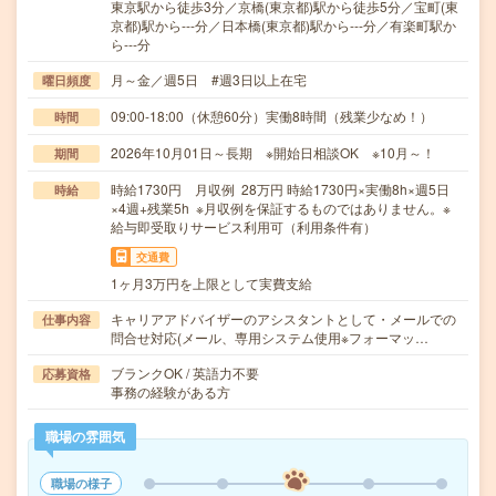
東京駅から徒歩3分／京橋(東京都)駅から徒歩5分／宝町(東
京都)駅から---分／日本橋(東京都)駅から---分／有楽町駅か
ら---分
月～金／週5日 #週3日以上在宅
曜日頻度
09:00-18:00（休憩60分）実働8時間（残業少なめ！）
時間
2026年10月01日～長期 ※開始日相談OK ※10月～！
期間
時給1730円 月収例 28万円 時給1730円×実働8h×週5日
時給
×4週+残業5h ※月収例を保証するものではありません。※
給与即受取りサービス利用可（利用条件有）
交通費
1ヶ月3万円を上限として実費支給
キャリアアドバイザーのアシスタントとして・メールでの
仕事内容
問合せ対応(メール、専用システム使用※フォーマッ…
ブランクOK / 英語力不要
応募資格
事務の経験がある方
職場の雰囲気
職場の様子