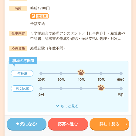
時給1700円
時給
交通費
全額支給
＼労働組合で経理アシスタント／【仕事内容】・精算書や
仕事内容
申請書、請求書の作成や確認・振込支払い処理・月次…
経理経験（年数不問）
応募資格
職場の雰囲気
年齢層
20代
30代
40代
50代
60代
男女比率
女性
男性
もっと見る
気になる!
応募へ進む
詳しく見る