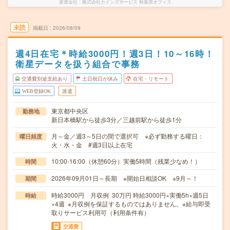
派遣会社
株式会社カインズサービス 秋葉原オフィス
未読
掲載日
2026/08/09
週4日在宅＊時給3000円！週3日！10～16時！
衛星データを扱う組合で事務
交通費別途支給あり
土日祝日が休み
在宅・リモート
WEB登録OK
派遣
東京都中央区
勤務地
新日本橋駅から徒歩3分／三越前駅から徒歩1分
月～金／週3～5日の間で選択可 ※必ず勤務する曜日：
曜日頻度
火・水・金 #週3日以上在宅
10:00-16:00（休憩60分）実働5時間（残業少なめ！）
時間
2026年09月01日～長期 ※開始日相談OK ※9月～！
期間
時給3000円 月収例 30万円 時給3000円×実働5h×週5日
時給
×4週 ※月収例を保証するものではありません。※給与即受
取りサービス利用可（利用条件有）
交通費