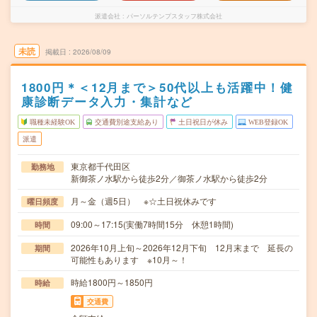
派遣会社
パーソルテンプスタッフ株式会社
未読
掲載日
2026/08/09
1800円＊＜12月まで＞50代以上も活躍中！健
康診断データ入力・集計など
職種未経験OK
交通費別途支給あり
土日祝日が休み
WEB登録OK
派遣
東京都千代田区
勤務地
新御茶ノ水駅から徒歩2分／御茶ノ水駅から徒歩2分
月～金（週5日） ※☆土日祝休みです
曜日頻度
09:00～17:15(実働7時間15分 休憩1時間)
時間
2026年10月上旬～2026年12月下旬 12月末まで 延長の
期間
可能性もあります ※10月～！
時給1800円～1850円
時給
交通費