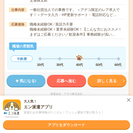
一般社団法人での事務です。 ＜アデコ限定のレア求人で
仕事内容
す！＞データ入力・HP更新サポート・電話対応など…
職種未経験OK / 英語力不要
応募資格
職種未経験OK！業界未経験OK！【こんな方におススメ！
まずはご応募ください／歓迎条件】事務経験が浅い…
職場の雰囲気
年齢層
20代
30代
40代
50代
60代
気になる!
応募へ進む
詳しく見る
派遣会社
アデコ株式会社
大人気！
エン派遣アプリ
未読
掲載日
2026/08/09
派遣のお仕事情報がたくさん！プッシュ通知で受け取ろう！
週3日×時短！＜エンタメ企業でのコツコツ事
アプリをダウンロード
務＞アニメ好き歓迎