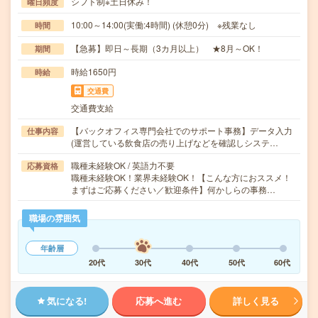
シフト制※土日休み！
曜日頻度
10:00～14:00(実働:4時間) (休憩0分) ※残業なし
時間
【急募】即日～長期（3カ月以上） ★8月～OK！
期間
時給1650円
時給
交通費
交通費支給
【バックオフィス専門会社でのサポート事務】データ入力
仕事内容
(運営している飲食店の売り上げなどを確認しシステ…
職種未経験OK / 英語力不要
応募資格
職種未経験OK！業界未経験OK！【こんな方におススメ！
まずはご応募ください／歓迎条件】何かしらの事務…
職場の雰囲気
年齢層
20代
30代
40代
50代
60代
気になる!
応募へ進む
詳しく見る