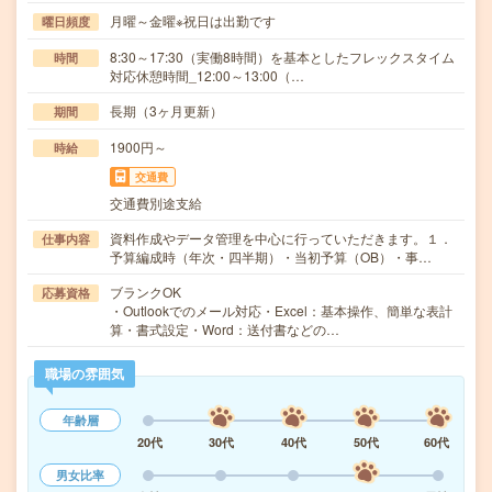
月曜～金曜※祝日は出勤です
曜日頻度
8:30～17:30（実働8時間）を基本としたフレックスタイム
時間
対応休憩時間_12:00～13:00（…
長期（3ヶ月更新）
期間
1900円～
時給
交通費
交通費別途支給
資料作成やデータ管理を中心に行っていただきます。１．
仕事内容
予算編成時（年次・四半期）・当初予算（OB）・事…
ブランクOK
応募資格
・Outlookでのメール対応・Excel：基本操作、簡単な表計
算・書式設定・Word：送付書などの…
職場の雰囲気
年齢層
20代
30代
40代
50代
60代
男女比率