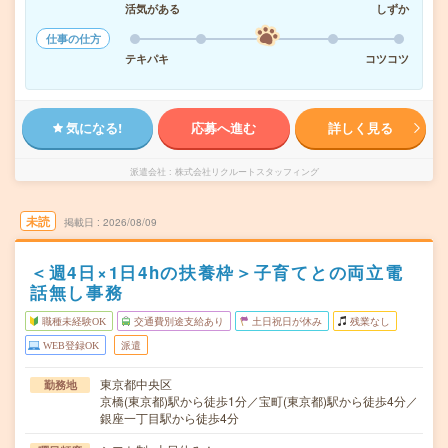
活気がある
しずか
仕事の仕方
テキパキ
コツコツ
気になる!
応募へ進む
詳しく見る
派遣会社
株式会社リクルートスタッフィング
未読
掲載日
2026/08/09
＜週4日×1日4hの扶養枠＞子育てとの両立電
話無し事務
職種未経験OK
交通費別途支給あり
土日祝日が休み
残業なし
WEB登録OK
派遣
東京都中央区
勤務地
京橋(東京都)駅から徒歩1分／宝町(東京都)駅から徒歩4分／
銀座一丁目駅から徒歩4分