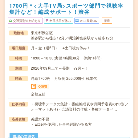
1700円＊<大手TV局>スポーツ部門で視聴率
集計など！編成サポート！渋谷
交通費別途支給あり
土日祝日が休み
WEB登録OK
派遣
東京都渋谷区
勤務地
渋谷駅から徒歩12分／明治神宮前駅から徒歩12分
月～金（週5日） ※土日祝お休み！
曜日頻度
10:00～18:30(実働7時間30分 休憩1時間)
時間
2026年09月上旬～長期 ※9月～！
期間
時給1700円 月収例 255,000円+残業代
時給
交通費
全額支給
・視聴率データの集計・番組編成表や月間予定表の作成(フ
仕事内容
ォーマットあり)・会議資料の作成・各種データベ…
英語力不要
応募資格
・Excelを使用した事務経験がある方
職場の雰囲気