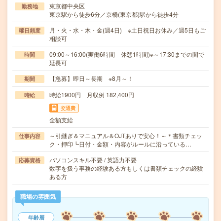
東京都中央区
勤務地
東京駅から徒歩6分／京橋(東京都)駅から徒歩4分
月・火・水・木・金(週4日) ※土日祝日お休み／週5日もご
曜日頻度
相談可
09:00～16:00(実働6時間 休憩1時間)※～17:30までの間で
時間
延長可
【急募】即日～長期 ※8月～！
期間
時給1900円 月収例 182,400円
時給
交通費
全額支給
～引継ぎ＆マニュアル＆OJTありで安心！～＊書類チェッ
仕事内容
ク・押印┗日付・金額・内容がルールに沿っている…
パソコンスキル不要 / 英語力不要
応募資格
数字を扱う事務の経験ある方もしくは書類チェックの経験
ある方
職場の雰囲気
年齢層