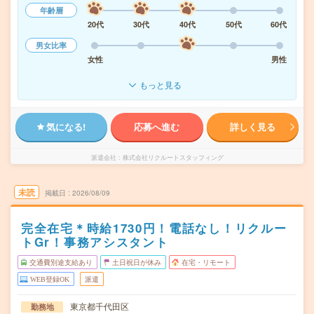
年齢層
20代
30代
40代
50代
60代
男女比率
女性
男性
もっと見る
気になる!
応募へ進む
詳しく見る
派遣会社
株式会社リクルートスタッフィング
未読
掲載日
2026/08/09
完全在宅＊時給1730円！電話なし！リクルー
トGr！事務アシスタント
交通費別途支給あり
土日祝日が休み
在宅・リモート
WEB登録OK
派遣
東京都千代田区
勤務地